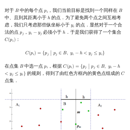
矩阵树定理
Min_25 筛
对于
中的每个点
，我们当前目标是找到一个同样在
𝐵
𝑝
𝐵
B
p
i
B
𝑖
中、且到其距离小于
的点．为了避免两个点之间互相考
ℎ
h
LGV 引理
洲阁筛
虑，我们只考虑那些纵坐标小于
的点．显然对于一个合
𝑦
y
i
𝑖
法的点
，
必须小于
．于是我们获得了一个集合
𝑝
𝑦
−
𝑦
ℎ
最大团搜索算法
类欧几里德算法
p
j
y
i
−
y
j
h
𝑗
𝑖
𝑗
：
𝐶
(
𝑝
)
C
(
p
i
)
𝑖
支配树
Meissel–Lehmer 算法
C
(
p
i
)
=
{
p
j
|
p
j
∈
B
,
y
i
−
h
<
y
j
≤
y
i
}
𝐶
(
𝑝
)
=
{
𝑝
∣
𝑝
∈
𝐵
,
𝑦
−
ℎ
<
𝑦
≤
𝑦
}
𝑖
𝑗
𝑗
𝑖
𝑗
𝑖
图上随机游走
连分数
在点集
中选一点
，根据
𝐵
𝑝
𝐶
(
𝑝
)
=
{
𝑝
∣
𝑝
∈
𝐵
,
𝑦
−
ℎ
B
p
i
C
(
p
i
)
=
{
p
j
|
p
j
∈
B
,
y
i
−
h
<
y
j
≤
y
i
}
𝑖
𝑖
𝑗
𝑗
𝑖
的规则，得到了由红色方框内的黄色点组成的
<
𝑦
≤
𝑦
}
𝐶
C
Stern–Brocot 树与 Farey
𝑗
𝑖
点集．
二次域
Pell 方程