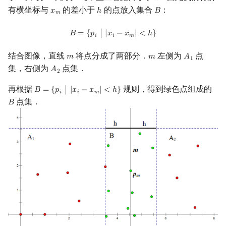
1
2
有横坐标与
的差小于
的点放入集合
：
𝑥
ℎ
𝐵
x
m
h
B
回文树
概率论
可持久化数据结构
欧拉图
Kahan 求和
二次剩余
𝑚
B
=
{
p
i
|
|
x
i
−
x
m
|
<
h
}
𝐵
=
{
𝑝
∣
|
𝑥
−
𝑥
|
<
ℎ
}
序列自动机
博弈论
树套树
哈密顿图
珂朵莉树/颜色段均摊
阶 & 原根
𝑖
𝑖
𝑚
结合图像，直线
将点分成了两部分．
左侧为
点
𝑚
𝑚
𝐴
m
m
A
1
1
最小表示法
数值算法
K-D Tree
二分图
空间优化简介
离散对数
集，右侧为
点集．
𝐴
A
2
2
Lyndon 分解
序理论
动态树
平面图
高次剩余 & 单位根
再根据
规则，得到绿色点组成的
𝐵
=
{
𝑝
∣
|
𝑥
−
𝑥
|
<
ℎ
}
B
=
{
p
i
|
|
x
i
−
x
m
|
<
h
}
𝑖
𝑖
𝑚
点集．
𝐵
B
Main–Lorentz 算法
杨氏矩阵
析合树
弦图
数论分块
拟阵
PQ 树
图的着色
狄利克雷卷积
Berlekamp–Massey 算法
手指树
网络流
莫比乌斯反演
霍夫曼树
图的匹配
杜教筛
Prüfer 序列
Powerful Number 筛