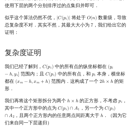
𝑖
使用下层的两个分别排序过的点集归并即可．
似乎这个算法仍然不优，
将处于
数量级，导致
|
𝐶
(
𝑝
)
|
𝑂
(
𝑛
)
|
C
(
p
i
)
|
O
(
n
)
𝑖
总复杂度不对．其实不然，其最大大小为
，我们给出它的
7
7
证明：
复杂度证明
我们已经了解到，
中的所有点的纵坐标都在
𝐶
(
𝑝
)
(
𝑦
C
(
p
i
)
(
y
i
−
h
,
y
i
]
𝑖
𝑖
范围内；且
中的所有点，和
本身，横坐标
−
ℎ
,
𝑦
]
𝐶
(
𝑝
)
𝑝
C
(
p
i
)
p
i
𝑖
𝑖
𝑖
都在
范围内．这构成了一个
的矩
(
𝑥
−
ℎ
,
𝑥
+
ℎ
)
2
ℎ
×
ℎ
(
x
m
−
h
,
x
m
+
h
)
2
h
×
h
𝑚
𝑚
形．
我们再将这个矩形拆分为两个
的正方形，不考虑
，
ℎ
×
ℎ
𝑝
h
×
h
p
i
𝑖
其中一个正方形中的点为
，另一个为
𝐶
(
𝑝
)
∩
𝐴
𝐶
(
𝑝
)
C
(
p
i
)
∩
A
1
C
(
p
i
)
∩
A
2
𝑖
1
𝑖
，且两个正方形内的任意两点间距离大于
．（因为它
∩
𝐴
ℎ
h
2
们来自同一下层递归）