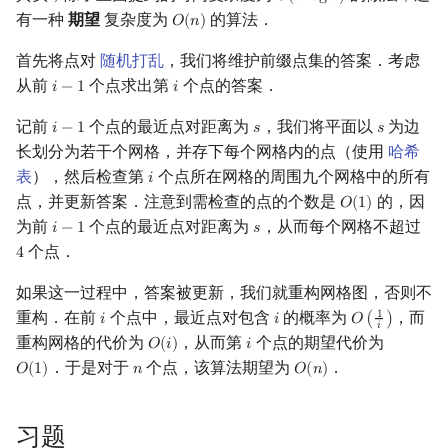
𝑂
(
𝑛
l
o
g
𝑛
)
有一种
期望
复杂度为
的算法．
𝑂
(
𝑛
)
O
(
n
)
首先将点对
随机打乱
，我们将维护前缀点集的答案．考虑
从前
个点求出第
个点的答案．
𝑖
−
1
𝑖
i
−
1
i
记前
个点的最近点对距离为
，我们将平面以
为边
𝑖
−
1
𝑠
𝑠
i
−
1
s
s
长划分为若干个网格，并存下每个网格内的点（使用
哈希
表
），然后检查第
个点所在网格的周围九个网格中的所有
𝑖
i
点，并更新答案．注意到需检查的点的个数是
的，因
𝑂
(
1
)
O
(
1
)
为前
个点的最近点对距离为
，从而每个网格不超过
𝑖
−
1
𝑠
i
−
1
s
个点．
4
4
如果这一过程中，答案被更新，我们就重构网格图，否则不
重构．在前
个点中，最近点对包含
的概率为
，而
1
𝑖
𝑖
𝑂
(
)
i
i
O
(
1
i
)
𝑖
重构网格的代价为
，从而第
个点的期望代价为
𝑂
(
𝑖
)
𝑖
O
(
i
)
i
．于是对于
个点，该算法期望为
．
𝑂
(
1
)
𝑛
𝑂
(
𝑛
)
O
(
1
)
n
O
(
n
)
习题