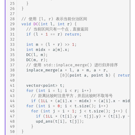
25
}
26
}
27
28
// 使用 [l, r) 表示当前分治区间
29
void
DC
(
int
l
,
int
r
)
{
30
// 当前区间只有一个点，直接返回
31
if
(
l
+
1
==
r
)
return
;
32
33
int
m
=
(
l
+
r
)
>>
1
;
34
int
midx
=
a
[
m
].
x
;
35
DC
(
l
,
m
);
36
DC
(
m
,
r
);
37
// 使用 std::inplace_merge() 进行归并排序
38
inplace_merge
(
a
+
l
,
a
+
m
,
a
+
r
,
39
[
&
](
point
a
,
point
b
)
{
return
40
41
vector
<
point
>
t
;
42
for
(
int
i
=
l
;
i
<
r
;
i
++
)
43
// 距离比较时注意平方，并且比较时不取等号
44
if
(
1L
L
*
(
a
[
i
].
x
-
midx
)
*
(
a
[
i
].
x
-
midx
)
45
for
(
int
i
=
0
;
i
<
t
.
size
();
i
++
)
46
for
(
int
j
=
i
+
1
;
j
<
t
.
size
();
j
++
)
{
47
if
(
1L
L
*
(
t
[
i
].
y
-
t
[
j
].
y
)
*
(
t
[
i
].
y
-
t
48
upd_ans
(
t
[
i
],
t
[
j
]);
49
}
50
}