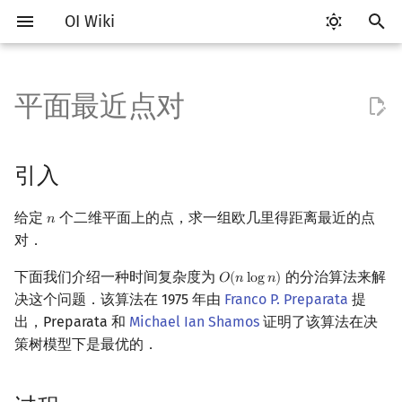
OI Wiki
键
入
平面最近点对
Getting Started
比赛相关简介
工具软件简介
语言基础简介
算法基础简介
搜索部分简介
动态规划部分简介
字符串部分简介
数学部分简介
数据结构部分简介
图论部分简介
引入
杂项简介
RMQ
OI 赛事与赛制
题型概述
读入、输出优化
Vim
评测工具简介
Testlib 简介
Hello, World!
C++ 标准库简介
类
复杂度简介
排序简介
DP 优化简介
后缀数组简介
数字系统简介
数论基础
多项式与生成函数简介
排列组合
线性代数简介
线性规划基础
基本概念
基本概念
博弈论简介
插值
并查集
堆简介
分块思想
线段树基础
二叉搜索树 & 平衡树
可持久化数据结构简介
线段树套线段树
Link Cut Tree
树基础
最短路
最小生成树
强连通分量
网络流简介
图匹配
离线算法简介
随机函数
以
开
关于本项目
赛事
代码编辑工具
C++ 基础
复杂度
DFS（搜索）
动态规划基础
字符串基础
布尔代数
栈
图论相关概念
过程
离散化
并查集应用
ICPC/CCPC 赛事与赛制
交互题
分段打表
Emacs
Arbiter
通用
C++ 语法基础
STL 容器
命名空间
均摊复杂度
选择排序
单调队列/单调栈优化
最优原地后缀排序算法
进位制
模算术简介
代数基本定理
抽屉原理
向量
单纯形法
群论
条件概率与独立性
公平组合游戏
数值积分
并查集复杂度
二叉堆
块状数组
线段树合并 & 分裂
Treap
可持久化线段树
平衡树套线段树
全局平衡二叉树
树的直径
差分约束
最小树形图
双连通分量
最大流
二分图最大匹配
CDQ 分治
随机化技巧
引入
始
如何参与
题型
评测工具
C++ 标准库
枚举
BFS（搜索）
记忆化搜索
标准库
数字系统
队列
图的存储
复杂度证明
双指针
括号序列
常见错误
VS Code
Cena
Generator
变量
STL 算法
值类别
冒泡排序
斜率优化
平衡三进制
素数
快速傅里叶变换
容斥原理
内积和外积
环论
随机变量
零和游戏
高斯消元
配对堆
块状链表
李超线段树
Splay 树
可持久化块状数组
线段树套平衡树
Euler Tour Tree
树的中心
k 短路
最小直径生成树
割点和桥
最小割
二分图最大权匹配
整体二分
爬山算法
给定
个二维平面上的点，求一组欧几里得距离最近的点
𝑛
n
搜
对．
OI Wiki 不是什么
学习路线
命令行
C++ 进阶
模拟
双向搜索
背包 DP
字符串匹配
位操作
链表
DFS（图论）
推广：平面最小周长三角形
离线算法
线段树与离线询问
常见技巧
Atom
CCR Plus
Validator
运算
bitset
重载运算符
插入排序
四边形不等式优化
格雷码
最大公约数
快速数论变换
斐波那契数列
矩阵
域论
随机变量的数字特征
非公平组合游戏
牛顿迭代法
左偏树
树分块
猫树
WBLT
可持久化平衡树
树状数组套权值线段树
Top Tree
树的重心
同余最短路
圆方树
费用流
一般图最大匹配
莫队算法
模拟退火
索
下面我们介绍一种时间复杂度为
的分治算法来解
𝑂
(
𝑛
l
o
g
𝑛
)
O
(
n
log
n
)
格式手册
学习资源
命令行编译与调试
C++ 与其他常用语言的区别
递归 & 分治
启发式搜索
区间 DP
字符串哈希
二进制集合操作
哈希表
BFS（图论）
非分治算法
分数规划
Eclipse
Lemon
Interactor
流程控制语句
string
引用
计数排序
Slope Trick 优化
欧拉函数
快速沃尔什变换
错位排列
初等变换
Schreier–Sims 算法
概率不等式
Sqrt Tree
区间最值操作 & 区间历史
替罪羊树
可持久化字典树
分块套树状数组
最近公共祖先
点/边连通度
上下界网络流
一般图最大权匹配
决这个问题．该算法在 1975 年由
Franco P. Preparata
提
值
出，Preparata 和
Michael Ian Shamos
证明了该算法在决
数学符号表
技巧
编译器
Pascal 转 C++ 急救
贪心
A*
DAG 上的 DP
字典树 (Trie)
高精度计算
并查集
树上问题
期望线性做法
随机化
Notepad++
Checker
高级数据类型
pair
常量
基数排序
WQS 二分
筛法
Chirp Z 变换
卡特兰数
行列式
笛卡尔树
可持久化可并堆
树链剖分
Stoer–Wagner 算法
稳定匹配
策树模型下是最优的．
Kinetic Tournament Tree
F.A.Q.
出题
WSL (Windows 10)
Python 速成
排序
迭代加深搜索
树形 DP
前缀函数与 KMP 算法
快速幂
堆
有向无环图
习题
悬线法
Kate
函数
新版 C++ 特性
快速排序
状态设计优化
分解质因数
多项式牛顿迭代
斯特林数
线性空间
Size Balanced Tree
树上启发式合并