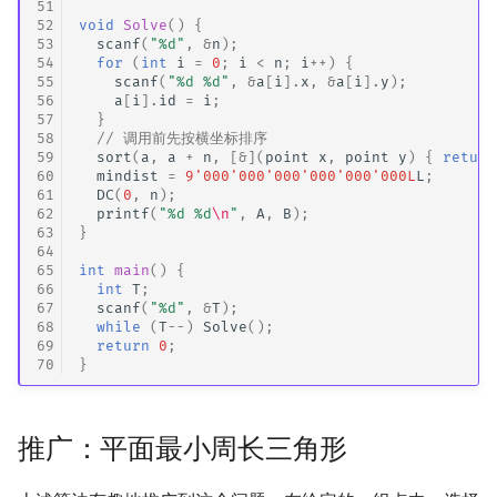
51
52
void
Solve
()
{
53
scanf
(
"%d"
,
&
n
);
54
for
(
int
i
=
0
;
i
<
n
;
i
++
)
{
55
scanf
(
"%d %d"
,
&
a
[
i
].
x
,
&
a
[
i
].
y
);
56
a
[
i
].
id
=
i
;
57
}
58
// 调用前先按横坐标排序
59
sort
(
a
,
a
+
n
,
[
&
](
point
x
,
point
y
)
{
return
60
mindist
=
9'000'000'000'000'000'000L
L
;
61
DC
(
0
,
n
);
62
printf
(
"%d %d
\n
"
,
A
,
B
);
63
}
64
65
int
main
()
{
66
int
T
;
67
scanf
(
"%d"
,
&
T
);
68
while
(
T
--
)
Solve
();
69
return
0
;
70
}
推广：平面最小周长三角形