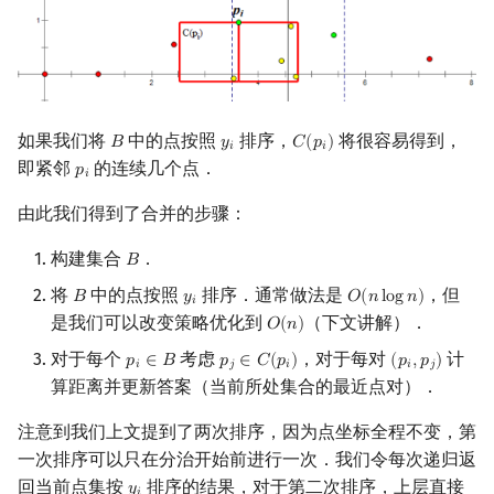
如果我们将
中的点按照
排序，
将很容易得到，
𝐵
𝑦
𝐶
(
𝑝
)
B
y
i
C
(
p
i
)
𝑖
𝑖
即紧邻
的连续几个点．
𝑝
p
i
𝑖
由此我们得到了合并的步骤：
构建集合
．
𝐵
B
将
中的点按照
排序．通常做法是
，但
𝐵
𝑦
𝑂
(
𝑛
l
o
g
𝑛
)
B
y
i
O
(
n
log
n
)
𝑖
是我们可以改变策略优化到
（下文讲解）．
𝑂
(
𝑛
)
O
(
n
)
对于每个
考虑
，对于每对
计
𝑝
∈
𝐵
𝑝
∈
𝐶
(
𝑝
)
(
𝑝
,
𝑝
)
p
i
∈
B
p
j
∈
C
(
p
i
)
(
p
i
,
p
j
)
𝑖
𝑗
𝑖
𝑖
𝑗
算距离并更新答案（当前所处集合的最近点对）．
注意到我们上文提到了两次排序，因为点坐标全程不变，第
一次排序可以只在分治开始前进行一次．我们令每次递归返
回当前点集按
排序的结果，对于第二次排序，上层直接
𝑦
y
i