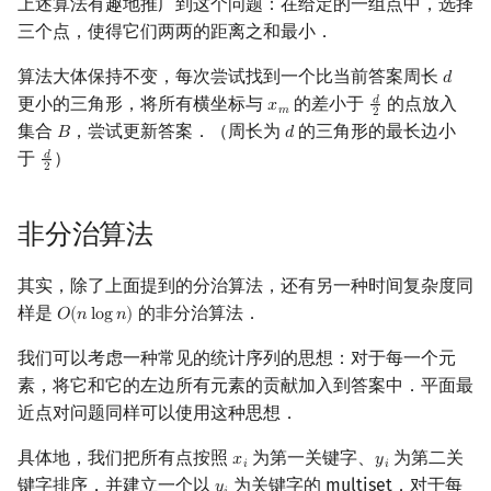
上述算法有趣地推广到这个问题：在给定的一组点中，选择
三个点，使得它们两两的距离之和最小．
算法大体保持不变，每次尝试找到一个比当前答案周长
𝑑
d
更小的三角形，将所有横坐标与
的差小于
的点放入
𝑑
𝑥
x
m
d
2
𝑚
2
集合
，尝试更新答案．（周长为
的三角形的最长边小
𝐵
𝑑
B
d
于
）
𝑑
d
2
2
非分治算法
其实，除了上面提到的分治算法，还有另一种时间复杂度同
样是
的非分治算法．
𝑂
(
𝑛
l
o
g
𝑛
)
O
(
n
log
n
)
我们可以考虑一种常见的统计序列的思想：对于每一个元
素，将它和它的左边所有元素的贡献加入到答案中．平面最
近点对问题同样可以使用这种思想．
具体地，我们把所有点按照
为第一关键字、
为第二关
𝑥
𝑦
x
i
y
i
𝑖
𝑖
键字排序，并建立一个以
为关键字的 multiset．对于每
y
i