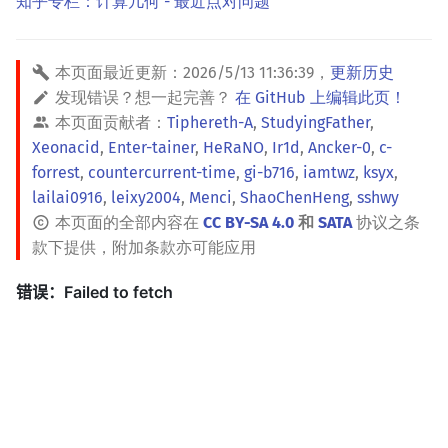
知乎专栏：计算几何 - 最近点对问题
本页面最近更新：
2026/5/13 11:36:39
，
更新历史
发现错误？想一起完善？
在 GitHub 上编辑此页！
本页面贡献者：
Tiphereth-A
,
StudyingFather
,
Xeonacid
,
Enter-tainer
,
HeRaNO
,
Ir1d
,
Ancker-0
,
c-
forrest
,
countercurrent-time
,
gi-b716
,
iamtwz
,
ksyx
,
lailai0916
,
leixy2004
,
Menci
,
ShaoChenHeng
,
sshwy
本页面的全部内容在
CC BY-SA 4.0
和
SATA
协议之条
款下提供，附加条款亦可能应用