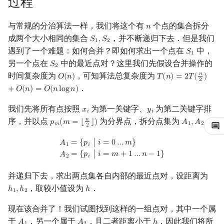
过程
镜像站列表
Special Judge
Java 速成
前缀和 & 差分
IDA*
状压 DP
Boyer–Moore 算法
置换和排列
块状数据结构
拓扑排序
参考资料与拓展阅读
有限状态自动机
Dev-C++
文件操作
Lambda 表达式
归并排序
裴蜀定理 & 一次不定方程
多项式多点求值|快速插值
贝尔数
线性基
AVL 树
虚树
与常规的分治算法一样，我们将这个有
个点的集合拆分
𝑛
n
成两个大小相同的集合
，并不断递归下去．但是我们
致谢
Testlib
Java 进阶
二分
回溯法
数位 DP
Z 函数（扩展 KMP）
弧度制与坐标系
单调栈
最短路问题
计算理论基础
𝑆
,
𝑆
CLion
pb_ds
堆排序
费马小定理 & 欧拉定理
多项式初等函数
伯努利数
线性映射
红黑树
树分治
S
1
,
S
2
1
2
遇到了一个难题：如何合并？即如何求出一个点在
中，
𝑆
S
1
1
另一个点在
中的最近点对？这里我们先假设合并操作的
Polygon
倍增
Dancing Links
插头 DP
AC 自动机
复数
单调队列
生成树问题
字节顺序
Geany
编译优化
桶排序
模逆元
常系数齐次线性递推
Entringer Number
特征多项式
左偏红黑树
动态树分治
𝑆
S
2
2
时间复杂度为
，可知算法总复杂度为
𝑛
𝑂
(
𝑛
)
𝑇
(
𝑛
)
=
2
𝑇
(
)
O
(
n
)
T
(
n
)
=
2
T
(
n
2
)
+
O
(
n
)
=
2
．
OJ 工具
构造
Alpha–Beta 剪枝
计数 DP
后缀数组 (SA)
数论
ST 表
斯坦纳树
约瑟夫问题
Xcode
希尔排序
线性同余方程
多项式平移|连续点值平移
Eulerian Number
对角化
AA 树
AHU 算法
+
𝑂
(
𝑛
)
=
𝑂
(
𝑛
l
o
g
𝑛
)
我们先将所有点按照
为第一关键字、
为第二关键字排
𝑥
𝑦
x
i
y
i
LaTeX 入门
优化
动态 DP
后缀自动机 (SAM)
多项式与生成函数
树状数组
拆点
表达式求值
GUIDE
锦标赛排序
中国剩余定理
符号化方法
分拆数
Jordan标准型
树哈希
𝑖
𝑖
序，并以点
为分界点，拆分点集为
：
𝑛
𝑝
(
𝑚
=
⌊
⌋
)
𝐴
,
𝐴
p
m
(
m
=
⌊
n
2
⌋
)
A
1
,
A
2
𝑚
1
2
2
Git
概率 DP
后缀平衡树
组合数学
线段树
连通性相关
在一台机器上规划任务
Sublime Text
Tim 排序
升幂引理
Lagrange 反演
范德蒙德卷积
树上随机游走
A
1
=
{
p
i
|
i
=
0
…
m
}
A
2
=
{
p
i
|
i
=
m
+
1
…
n
−
1
}
=
{
𝑝
∣
𝑖
=
0
…
𝑚
}
𝐴
𝑖
1
=
{
𝑝
∣
𝑖
=
𝑚
+
1
…
𝑛
−
1
}
𝐴
𝑖
2
DP 套 DP
广义后缀自动机
线性代数
划分树
环计数问题
主元素问题
CP Editor
排序相关 STL
阶乘取模
形式幂级数复合|复合逆
Pólya 计数
并递归下去，求出两点集各自内部的最近点对，设距离为
DP 优化
后缀树
线性规划
二叉搜索树 & 平衡树
最小环
Garsia–Wachs 算法
Code::Blocks
排序应用
卢卡斯定理
普通生成函数
图论计数
，取较小值设为
．
ℎ
,
ℎ
ℎ
h
1
,
h
2
h
1
2
现在该合并了！我们试图找到这样的一组点对，其中一个属
其它 DP 方法
Manacher
抽象代数
跳表
2-SAT
15-puzzle
同余方程
指数生成函数
于
，另一个属于
，且二者距离小于
．因此我们将所
𝐴
𝐴
ℎ
A
1
A
2
h