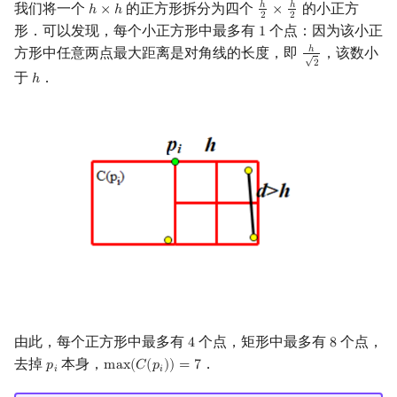
我们将一个
的正方形拆分为四个
的小正方
ℎ
ℎ
ℎ
×
ℎ
×
h
×
h
h
2
×
h
2
2
2
形．可以发现，每个小正方形中最多有
个点：因为该小正
1
1
方形中任意两点最大距离是对角线的长度，即
，该数小
ℎ
h
2
√
2
于
．
ℎ
h
由此，每个正方形中最多有
个点，矩形中最多有
个点，
4
8
4
8
去掉
本身，
．
𝑝
m
a
x
(
𝐶
(
𝑝
)
)
=
7
p
i
max
(
C
(
p
i
)
)
=
7
𝑖
𝑖