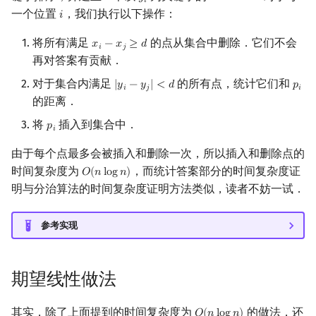
𝑦
𝑖
一个位置
，我们执行以下操作：
𝑖
i
将所有满足
的点从集合中删除．它们不会
𝑥
−
𝑥
≥
𝑑
x
i
−
x
j
≥
d
𝑖
𝑗
再对答案有贡献．
对于集合内满足
的所有点，统计它们和
|
𝑦
−
𝑦
|
<
𝑑
𝑝
|
y
i
−
y
j
|
<
d
p
i
𝑖
𝑗
𝑖
的距离．
将
插入到集合中．
𝑝
p
i
𝑖
由于每个点最多会被插入和删除一次，所以插入和删除点的
时间复杂度为
，而统计答案部分的时间复杂度证
𝑂
(
𝑛
l
o
g
𝑛
)
O
(
n
log
n
)
明与分治算法的时间复杂度证明方法类似，读者不妨一试．
参考实现
期望线性做法
其实，除了上面提到的时间复杂度为
的做法，还
O
(
n
log
n
)