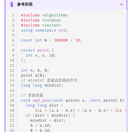
参考实现
 1
#include
<algorithm>
 2
#include
<cstdio>
 3
#include
<vector>
 4
using
namespace
std
;
 5
 6
const
int
N
=
500000
+
10
;
 7
 8
struct
point
{
 9
int
x
,
y
,
id
;
10
};
11
12
int
n
,
A
,
B
;
13
point
a
[
N
];
14
// mindist 是最近距离的平方
15
long
long
mindist
;
16
17
// 更新答案
18
void
upd_ans
(
const
point
&
a
,
const
point
&
b
)
{
19
long
long
dist
=
20
1L
L
*
(
a
.
x
-
b
.
x
)
*
(
a
.
x
-
b
.
x
)
+
1L
L
*
(
21
if
(
dist
<
mindist
)
{
22
mindist
=
dist
;
23
A
=
a
.
id
;
24
B
=
b
.
id
;