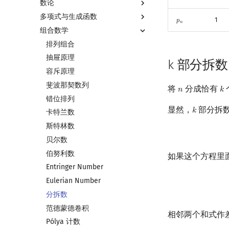
数论
多项式与生成函数
数论基础
1
𝑝
p
n
𝑛
组合数学
模算术简介
多项式与生成函数简介
素数
代数基本定理
排列组合
最大公约数
快速傅里叶变换
抽屉原理
k 部分拆数
欧拉函数
快速数论变换
容斥原理
筛法
快速沃尔什变换
斐波那契数列
将
分成恰有
𝑛
𝑘
n
k
分解质因数
Chirp Z 变换
错位排列
显然，
部分拆
𝑘
k
裴蜀定理 & 一次不定方程
多项式牛顿迭代
卡特兰数
费马小定理 & 欧拉定理
多项式多点求值|快速插值
斯特林数
模逆元
多项式初等函数
贝尔数
线性同余方程
常系数齐次线性递推
伯努利数
如果这个方程里
中国剩余定理
多项式平移|连续点值平移
Entringer Number
升幂引理
符号化方法
Eulerian Number
阶乘取模
Lagrange 反演
分拆数
卢卡斯定理
形式幂级数复合|复合逆
范德蒙德卷积
相邻两个和式作
同余方程
普通生成函数
Pólya 计数