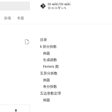
OI-wiki/OI-wiki
26.5k
4.7k
搜索
杂项
专题
目录
k 部分拆数
例题
生成函数
Ferrers 图
互异分拆数
例题
奇分拆数
五边形数定理
例题
8