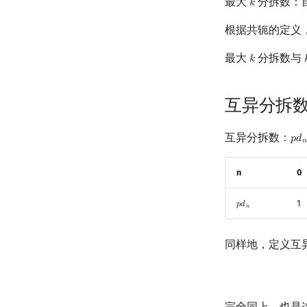
最大
分拆数：
𝑘
k
根据共轭的定义
最大
分拆数与
𝑘
k
互异分拆
互异分拆数：
𝑝
𝑑
p
d
𝑛
n
0
1
𝑝
𝑑
p
d
n
𝑛
同样地，定义互
完全同上，也是