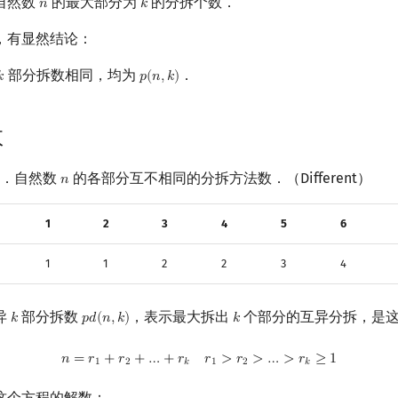
自然数
的最大部分为
的分拆个数．
𝑛
𝑘
n
k
，有显然结论：
部分拆数相同，均为
．
𝑘
𝑝
(
𝑛
,
𝑘
)
k
p
(
n
,
k
)
数
．自然数
的各部分互不相同的分拆方法数．（Different）
𝑛
n
n
1
2
3
4
5
6
1
1
2
2
3
4
异
部分拆数
，表示最大拆出
个部分的互异分拆，是
𝑘
𝑝
𝑑
(
𝑛
,
𝑘
)
𝑘
k
p
d
(
n
,
k
)
k
n
=
r
1
+
r
2
+
…
+
r
k
r
1
>
r
2
>
…
>
r
k
≥
1
𝑛
=
𝑟
+
𝑟
+
…
+
𝑟
𝑟
>
𝑟
>
…
>
𝑟
≥
1
1
2
𝑘
1
2
𝑘
这个方程的解数：