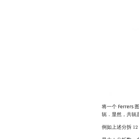
将一个 Ferre
轭．显然，共轭
例如上述分拆
1
2
12