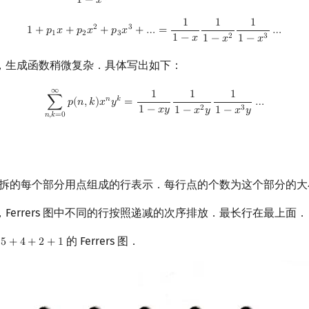
1
−
𝑥
1
1
1
1
+
p
1
x
+
p
2
x
2
+
p
3
x
3
+
…
=
1
1
−
x
1
1
−
x
2
1
1
−
x
3
…
2
3
1
+
𝑝
𝑥
+
𝑝
𝑥
+
𝑝
𝑥
+
…
=
…
1
2
3
2
3
1
−
𝑥
1
−
𝑥
1
−
𝑥
，生成函数稍微复杂．具体写出如下：
∞
∑
n
,
k
=
0
∞
p
(
n
,
k
)
x
n
y
k
=
1
1
−
x
y
1
1
−
x
2
y
1
1
−
x
3
y
…
1
1
1
𝑛
𝑘
∑
𝑝
(
𝑛
,
𝑘
)
𝑥
𝑦
=
…
2
3
1
−
𝑥
𝑦
1
−
𝑥
𝑦
1
−
𝑥
𝑦
𝑛
,
𝑘
=
0
图：将分拆的每个部分用点组成的行表示．每行点的个数为这个部分的
Ferrers 图中不同的行按照递减的次序排放．最长行在最上面．
的 Ferrers 图．
5
+
4
+
2
+
1
+
4
+
2
+
1