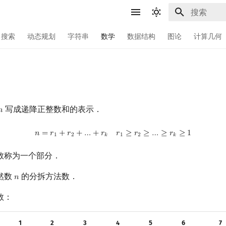
键入以开始
搜索
动态规划
字符串
数学
数据结构
图论
计算几何
写成递降正整数和的表示．
𝑛
n
n
=
r
1
+
r
2
+
…
+
r
k
r
1
≥
r
2
≥
…
≥
r
k
≥
1
𝑛
=
𝑟
+
𝑟
+
…
+
𝑟
𝑟
≥
𝑟
≥
…
≥
𝑟
≥
1
1
2
𝑘
1
2
𝑘
数称为一个部分．
然数
的分拆方法数．
𝑛
n
数：
1
2
3
4
5
6
7