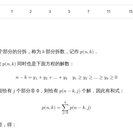
1
2
3
5
7
11
15
个部分的分拆，称为
部分拆数，记作
．
𝑘
𝑝
(
𝑛
,
𝑘
)
k
p
(
n
,
k
)
数
同时也是下面方程的解数：
𝑝
(
𝑛
,
𝑘
)
p
(
n
,
k
)
n
−
k
=
y
1
+
y
2
+
…
+
y
k
y
1
≥
y
2
≥
…
≥
y
k
≥
0
𝑛
−
𝑘
=
𝑦
+
𝑦
+
…
+
𝑦
𝑦
≥
𝑦
≥
…
≥
𝑦
≥
0
1
2
𝑘
1
2
𝑘
面恰有
个部分非 0，则恰有
个解．因此有和式：
𝑗
𝑝
(
𝑛
−
𝑘
,
𝑗
)
j
p
(
n
−
k
,
j
)
p
(
n
,
k
)
=
∑
j
=
0
k
p
(
n
−
k
,
j
)
𝑘
𝑝
(
𝑛
,
𝑘
)
=
∑
𝑝
(
𝑛
−
𝑘
,
𝑗
)
𝑗
=
0
差，得：