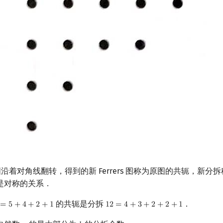
rs 图沿着对角线翻转，得到的新 Ferrers 图称为原图的共轭，新
是对称的关系．
的共轭是分拆
．
=
5
+
4
+
2
+
1
1
2
=
4
+
3
+
2
+
2
+
1
=
5
+
4
+
2
+
1
12
=
4
+
3
+
2
+
2
+
1