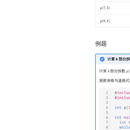
𝑝
(
7
,
𝑘
)
p
(
7
,
k
)
𝑝
(
8
,
𝑘
)
p
(
8
,
k
)
例题
计算 k 部分
计算
部分拆数
𝑘
𝑝
(
k
p
(
观察表格与递推式
 1
#inclu
 2
#inclu
 3
 4
int
p
[
 5
 6
int
ma
 7
int
 8
whil