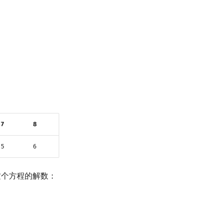
7
8
5
6
这个方程的解数：