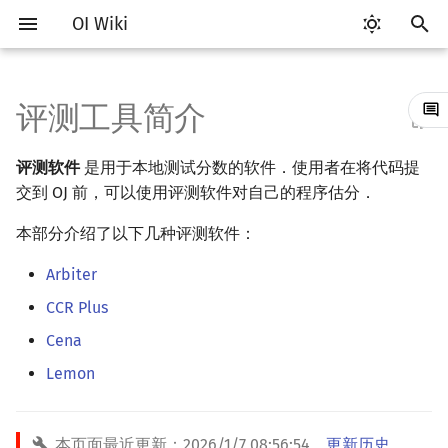
OI Wiki
键
入
评测工具简介
Getting Started
比赛相关简介
Vim
Testlib 简介
语言基础简介
算法基础简介
搜索部分简介
动态规划部分简介
字符串部分简介
数学部分简介
数据结构部分简介
图论部分简介
计算几何部分简介
杂项简介
RMQ
OI 赛事与赛制
题型概述
读入、输出优化
Hello, World!
C++ 标准库简介
类
复杂度简介
排序简介
DP 优化简介
后缀数组简介
数字系统简介
数论基础
多项式与生成函数简介
排列组合
线性代数简介
线性规划基础
基本概念
基本概念
博弈论简介
插值
并查集
堆简介
分块思想
线段树基础
二叉搜索树 & 平衡树
可持久化数据结构简介
线段树套线段树
Link Cut Tree
树基础
最短路
最小生成树
强连通分量
网络流简介
图匹配
离线算法简介
随机函数
以
评测软件
是用于本地测试分数的软件．使用者在将代码提
开
关于本项目
赛事
Emacs
通用
C++ 基础
复杂度
DFS（搜索）
动态规划基础
字符串基础
布尔代数
栈
图论相关概念
二维计算几何基础
离散化
并查集应用
ICPC/CCPC 赛事与赛制
交互题
分段打表
C++ 语法基础
STL 容器
命名空间
均摊复杂度
选择排序
单调队列/单调栈优化
最优原地后缀排序算法
进位制
模算术简介
代数基本定理
抽屉原理
向量
单纯形法
群论
条件概率与独立性
公平组合游戏
数值积分
并查集复杂度
二叉堆
块状数组
线段树合并 & 分裂
Treap
可持久化线段树
平衡树套线段树
全局平衡二叉树
树的直径
差分约束
最小树形图
双连通分量
最大流
二分图最大匹配
CDQ 分治
随机化技巧
交到 OJ 前，可以使用评测软件对自己的程序估分．
始
如何参与
题型
VS Code
Generator
C++ 标准库
枚举
BFS（搜索）
记忆化搜索
标准库
数字系统
队列
图的存储
三维计算几何基础
双指针
括号序列
本部分介绍了以下几种评测软件：
常见错误
变量
STL 算法
值类别
冒泡排序
斜率优化
平衡三进制
素数
快速傅里叶变换
容斥原理
内积和外积
环论
随机变量
零和游戏
高斯消元
配对堆
块状链表
李超线段树
Splay 树
可持久化块状数组
线段树套平衡树
Euler Tour Tree
树的中心
k 短路
最小直径生成树
割点和桥
最小割
二分图最大权匹配
整体二分
爬山算法
搜
Arbiter
OI Wiki 不是什么
学习路线
Atom
Validator
C++ 进阶
模拟
双向搜索
背包 DP
字符串匹配
位操作
链表
DFS（图论）
距离
离线算法
线段树与离线询问
常见技巧
运算
bitset
重载运算符
插入排序
四边形不等式优化
格雷码
最大公约数
快速数论变换
斐波那契数列
矩阵
域论
随机变量的数字特征
非公平组合游戏
牛顿迭代法
左偏树
树分块
猫树
WBLT
可持久化平衡树
树状数组套权值线段树
Top Tree
树的重心
同余最短路
圆方树
费用流
一般图最大匹配
莫队算法
模拟退火
索
CCR Plus
格式手册
学习资源
Eclipse
Interactor
C++ 与其他常用语言的区别
递归 & 分治
启发式搜索
区间 DP
字符串哈希
二进制集合操作
哈希表
BFS（图论）
Pick 定理
分数规划
流程控制语句
string
引用
计数排序
Slope Trick 优化
欧拉函数
快速沃尔什变换
错位排列
初等变换
Schreier–Sims 算法
概率不等式
Sqrt Tree
区间最值操作 & 区间历史
替罪羊树
可持久化字典树
分块套树状数组
最近公共祖先
点/边连通度
上下界网络流
一般图最大权匹配
Cena
值
Lemon
数学符号表
技巧
Notepad++
Checker
Pascal 转 C++ 急救
贪心
A*
DAG 上的 DP
字典树 (Trie)
高精度计算
并查集
树上问题
三角剖分
随机化
高级数据类型
pair
常量
基数排序
WQS 二分
筛法
Chirp Z 变换
卡特兰数
行列式
笛卡尔树
可持久化可并堆
树链剖分
Stoer–Wagner 算法
稳定匹配
Kinetic Tournament Tree
F.A.Q.
出题
Kate
Python 速成
排序
迭代加深搜索
树形 DP
前缀函数与 KMP 算法
快速幂
堆
有向无环图
凸包
悬线法
函数
新版 C++ 特性
快速排序
状态设计优化
分解质因数
多项式牛顿迭代
斯特林数
线性空间
Size Balanced Tree
树上启发式合并
本页面最近更新：
2026/1/7 08:56:54
，
更新历史