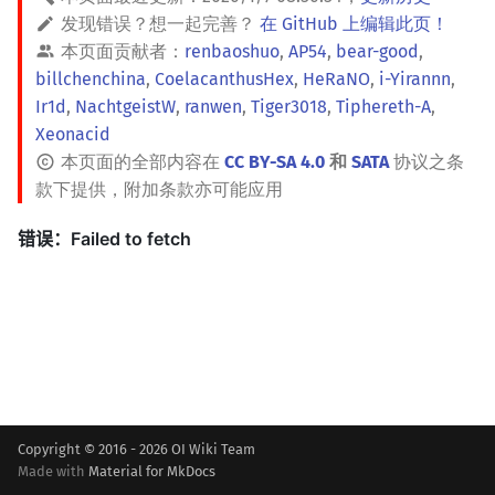
发现错误？想一起完善？
在 GitHub 上编辑此页！
镜像站列表
Dev-C++
Java 速成
前缀和 & 差分
IDA*
状压 DP
Boyer–Moore 算法
置换和排列
块状数据结构
拓扑排序
扫描线
有限状态自动机
文件操作
Lambda 表达式
归并排序
裴蜀定理 & 一次不定方程
多项式多点求值|快速插值
贝尔数
线性基
AVL 树
虚树
本页面贡献者：
renbaoshuo
,
AP54
,
bear-good
,
billchenchina
,
CoelacanthusHex
,
HeRaNO
,
i-Yirannn
,
致谢
CLion
Java 进阶
二分
回溯法
数位 DP
Z 函数（扩展 KMP）
弧度制与坐标系
单调栈
最短路问题
旋转卡壳
计算理论基础
pb_ds
堆排序
费马小定理 & 欧拉定理
多项式初等函数
伯努利数
线性映射
红黑树
树分治
Ir1d
,
NachtgeistW
,
ranwen
,
Tiger3018
,
Tiphereth-A
,
Xeonacid
Geany
倍增
Dancing Links
插头 DP
AC 自动机
复数
单调队列
生成树问题
半平面交
字节顺序
编译优化
桶排序
模逆元
常系数齐次线性递推
Entringer Number
特征多项式
左偏红黑树
动态树分治
本页面的全部内容在
CC BY-SA 4.0
和
SATA
协议之条
款下提供，附加条款亦可能应用
Xcode
构造
Alpha–Beta 剪枝
计数 DP
后缀数组 (SA)
数论
ST 表
斯坦纳树
平面最近点对
约瑟夫问题
希尔排序
线性同余方程
多项式平移|连续点值平移
Eulerian Number
对角化
AA 树
AHU 算法
GUIDE
优化
动态 DP
后缀自动机 (SAM)
多项式与生成函数
树状数组
拆点
随机增量法
表达式求值
锦标赛排序
中国剩余定理
符号化方法
分拆数
Jordan标准型
树哈希
Sublime Text
概率 DP
后缀平衡树
组合数学
线段树
连通性相关
反演变换
在一台机器上规划任务
Tim 排序
升幂引理
Lagrange 反演
范德蒙德卷积
树上随机游走
CP Editor
DP 套 DP
广义后缀自动机
线性代数
划分树
环计数问题
计算几何杂项
主元素问题
排序相关 STL
阶乘取模
形式幂级数复合|复合逆
Pólya 计数
Code::Blocks
DP 优化
后缀树
线性规划
二叉搜索树 & 平衡树
最小环
Garsia–Wachs 算法
排序应用
卢卡斯定理
普通生成函数
图论计数
Copyright © 2016 - 2026 OI Wiki Team
其它 DP 方法
Manacher
抽象代数
跳表
2-SAT
15-puzzle
同余方程
指数生成函数
Made with
Material for MkDocs