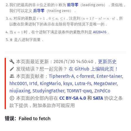
我们把最高的非
位之前的
称为
前导零
（leading zero）．类似地，
0
0
0
0
我们可以定义
后导零
（trailing zero）．
对应的基数是
，
．注意到
，所
𝑎
𝑖
+
1
0
≤
𝑎
≤
𝑖
(
𝑛
+
1
)
!
−
𝑛
!
=
𝑛
⋅
𝑛
!
a
i
i
+
1
0
≤
a
i
≤
i
(
n
+
1
)
!
−
n
!
=
n
⋅
n
!
𝑖
𝑖
以数在阶乘进制下的表示在去除前导零的情况下是唯一的．
当
时，在十进制下满足该条件的素数序列是
A028416
．
𝑎
=
1
a
=
1
是八进制字面量．
0
本页面最近更新：
2026/1/30 14:50:40
，
更新历史
发现错误？想一起完善？
在 GitHub 上编辑此页！
本页面贡献者：
Tiphereth-A
,
c-forrest
,
Enter-tainer
,
hhc0001
,
Ir1d
,
KingMario
,
ksyx
,
Lutra-Fs
,
MegaOwIer
,
niujiaxing
,
StudyingFather
,
TOMWT-qwq
,
ZnPdCo
本页面的全部内容在
CC BY-SA 4.0
和
SATA
协议之条
款下提供，附加条款亦可能应用