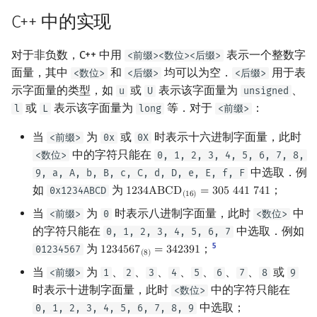
C++ 中的实现
对于非负数，C++ 中用
表示一个整数字
<前缀><数位><后缀>
面量，其中
和
均可以为空．
用于表
<数位>
<后缀>
<后缀>
示字面量的类型，如
或
表示该字面量为
、
u
U
unsigned
或
表示该字面量为
等．对于
：
l
L
long
<前缀>
当
为
或
时表示十六进制字面量，此时
<前缀>
0x
0X
中的字符只能在
<数位>
0, 1, 2, 3, 4, 5, 6, 7, 8,
中选取．例
9, a, A, b, B, c, C, d, D, e, E, f, F
如
为
；
0x1234ABCD
1
2
3
4
A
B
C
D
=
3
0
5
4
4
1
7
4
1
1234ABCD
(
16
)
=
305
441
741
(
1
6
)
当
为
时表示八进制字面量，此时
中
<前缀>
0
<数位>
的字符只能在
中选取．例如
0, 1, 2, 3, 4, 5, 6, 7
5
为
；
01234567
1
2
3
4
5
6
7
=
3
4
2
3
9
1
1234567
(
8
)
=
342391
(
8
)
当
为
、
、
、
、
、
、
、
或
<前缀>
1
2
3
4
5
6
7
8
9
时表示十进制字面量，此时
中的字符只能在
<数位>
中选取；
0, 1, 2, 3, 4, 5, 6, 7, 8, 9