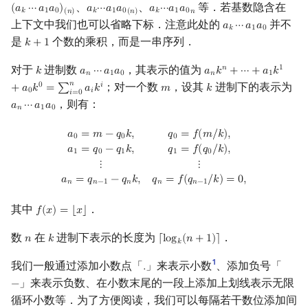
双射记数系统
、
、
等．若基数隐含在
(
𝑎
⋯
𝑎
𝑎
)
𝑎
⋯
𝑎
𝑎
𝑎
⋯
𝑎
𝑎
(
a
k
⋯
a
1
a
0
)
(
n
)
a
k
⋯
a
1
a
0
(
n
)
a
k
⋯
a
1
a
0
n
𝑘
1
0
𝑘
1
0
𝑘
1
0
(
𝑛
)
(
𝑛
)
𝑛
镜像站列表
Special Judge
Java 速成
前缀和 & 差分
IDA*
状压 DP
Boyer–Moore 算法
裴蜀定理 & 一次不定方程
多项式多点求值|快速插值
贝尔数
线性基
块状数据结构
拓扑排序
扫描线
有限状态自动机
Dev-C++
文件操作
Lambda 表达式
归并排序
AVL 树
虚树
上下文中我们也可以省略下标．注意此处的
并不
𝑎
⋯
𝑎
𝑎
a
k
⋯
a
1
a
0
𝑘
1
0
有符号位数进制
是
个数的乘积，而是一串序列．
𝑘
+
1
k
+
1
致谢
Testlib
Java 进阶
二分
回溯法
数位 DP
Z 函数（扩展 KMP）
费马小定理 & 欧拉定理
多项式初等函数
伯努利数
线性映射
单调栈
最短路问题
旋转卡壳
计算理论基础
CLion
pb_ds
堆排序
红黑树
树分治
对于
进制数
，其表示的值为
𝑛
1
Gray 码
𝑘
𝑎
⋯
𝑎
𝑎
𝑎
𝑘
+
⋯
+
𝑎
𝑘
k
a
n
⋯
a
1
a
0
a
n
k
n
+
⋯
+
a
1
k
1
+
a
0
k
0
=
𝑛
1
0
𝑛
1
𝑛
；对一个数
，设其
进制下的表示为
0
𝑖
Polygon
倍增
Dancing Links
插头 DP
AC 自动机
模逆元
常系数齐次线性递推
Entringer Number
特征多项式
单调队列
生成树问题
半平面交
字节顺序
Geany
编译优化
桶排序
左偏红黑树
动态树分治
+
𝑎
𝑘
=
∑
𝑎
𝑘
𝑚
𝑘
m
k
0
𝑖
𝑖
=
0
，则有：
非正基数进制
𝑎
⋯
𝑎
𝑎
a
n
⋯
a
1
a
0
𝑛
1
0
OJ 工具
构造
Alpha–Beta 剪枝
计数 DP
后缀数组 (SA)
线性同余方程
多项式平移|连续点值平移
Eulerian Number
对角化
ST 表
斯坦纳树
平面最近点对
约瑟夫问题
Xcode
希尔排序
AA 树
AHU 算法
a
0
=
m
−
q
0
k
,
q
0
=
f
(
m
/
k
)
,
a
1
=
q
0
−
q
1
k
,
q
1
=
f
(
q
0
/
k
)
,
⋮
⋮
a
n
=
q
n
−
1
−
q
n
𝑎
=
𝑚
−
𝑞
𝑘
,
𝑞
=
𝑓
(
𝑚
/
𝑘
)
,
混合基数进制
0
0
0
𝑎
=
𝑞
−
𝑞
𝑘
,
𝑞
=
𝑓
(
𝑞
/
𝑘
)
,
1
0
1
1
0
LaTeX 入门
优化
动态 DP
后缀自动机 (SAM)
中国剩余定理
符号化方法
分拆数
Jordan标准型
树状数组
拆点
随机增量法
表达式求值
GUIDE
锦标赛排序
树哈希
⋮
⋮
C++ 中的实现
𝑎
=
𝑞
−
𝑞
𝑘
,
𝑞
=
𝑓
(
𝑞
/
𝑘
)
=
0
,
𝑛
𝑛
−
1
𝑛
𝑛
𝑛
−
1
Git
概率 DP
后缀平衡树
升幂引理
Lagrange 反演
范德蒙德卷积
线段树
连通性相关
反演变换
在一台机器上规划任务
Sublime Text
Tim 排序
树上随机游走
参考资料与注释
其中
．
𝑓
(
𝑥
)
=
⌊
𝑥
⌋
f
(
x
)
=
⌊
x
⌋
DP 套 DP
广义后缀自动机
阶乘取模
形式幂级数复合|复合逆
Pólya 计数
划分树
环计数问题
计算几何杂项
主元素问题
CP Editor
排序相关 STL
数
在
进制下表示的长度为
．
𝑛
𝑘
⌈
l
o
g
(
𝑛
+
1
)
⌉
n
k
⌈
log
k
(
n
+
1
)
⌉
𝑘
DP 优化
后缀树
卢卡斯定理
普通生成函数
图论计数
二叉搜索树 & 平衡树
最小环
Garsia–Wachs 算法
Code::Blocks
排序应用
1
我们一般通过添加小数点「
」来表示小数
、添加负号「
.
.
」来表示负数、在小数末尾的一段上添加上划线表示无限
−
−
其它 DP 方法
Manacher
同余方程
指数生成函数
跳表
2-SAT
15-puzzle
循环小数等．为了方便阅读，我们可以每隔若干数位添加间