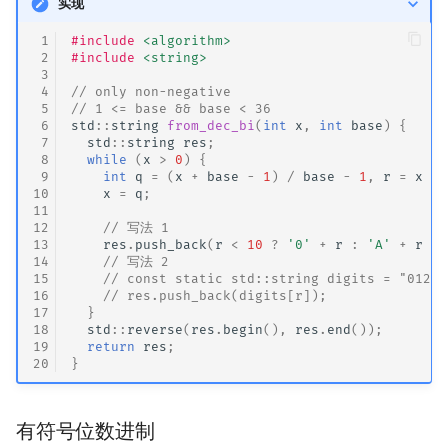
实现
 1
#include
<algorithm>
 2
#include
<string>
 3
 4
// only non-negative
 5
// 1 <= base && base < 36
 6
std
::
string
from_dec_bi
(
int
x
,
int
base
)
{
 7
std
::
string
res
;
 8
while
(
x
>
0
)
{
 9
int
q
=
(
x
+
base
-
1
)
/
base
-
1
,
r
=
x
-
10
x
=
q
;
11
12
// 写法 1
13
res
.
push_back
(
r
<
10
?
'0'
+
r
:
'A'
+
r
-
14
// 写法 2
15
// const static std::string digits = "01234
16
// res.push_back(digits[r]);
17
}
18
std
::
reverse
(
res
.
begin
(),
res
.
end
());
19
return
res
;
20
}
有符号位数进制