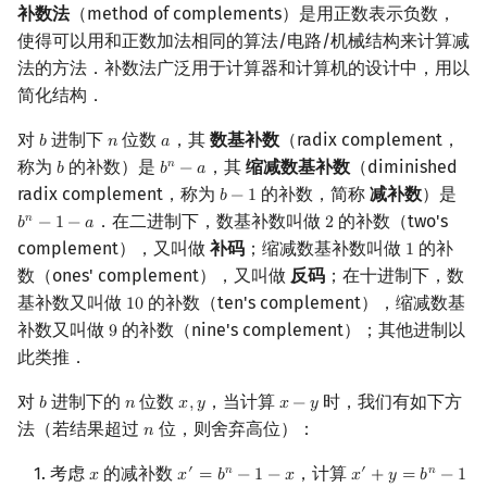
补数法
（method of complements）是用正数表示负数，
使得可以用和正数加法相同的算法/电路/机械结构来计算减
法的方法．补数法广泛用于计算器和计算机的设计中，用以
简化结构．
对
进制下
位数
，其
数基补数
（radix complement，
𝑏
𝑛
𝑎
b
n
a
称为
的补数）是
，其
缩减数基补数
（diminished
𝑛
𝑏
𝑏
−
𝑎
b
b
n
−
a
radix complement，称为
的补数，简称
减补数
）是
𝑏
−
1
b
−
1
．在二进制下，数基补数叫做
的补数（two's
𝑛
𝑏
−
1
−
𝑎
2
b
n
−
1
−
a
2
complement），又叫做
补码
；缩减数基补数叫做
的补
1
1
数（ones' complement），又叫做
反码
；在十进制下，数
基补数又叫做
的补数（ten's complement），缩减数基
1
0
10
补数又叫做
的补数（nine's complement）；其他进制以
9
9
此类推．
对
进制下的
位数
，当计算
时，我们有如下方
𝑏
𝑛
𝑥
,
𝑦
𝑥
−
𝑦
b
n
x
,
y
x
−
y
法（若结果超过
位，则舍弃高位）：
𝑛
n
考虑
的减补数
，计算
′
𝑛
′
𝑛
𝑥
𝑥
=
𝑏
−
1
−
𝑥
𝑥
+
𝑦
=
𝑏
−
1
x
x
′
=
b
n
−
1
−
x
x
′
+
y
=
b
n
−
1
−
x
+
y