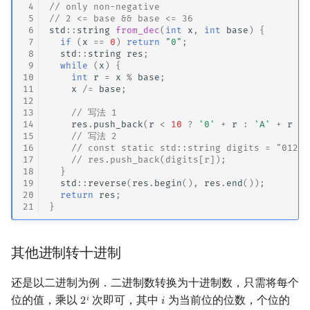
 4
// only non-negative
 5
// 2 <= base && base <= 36
 6
std
::
string
from_dec
(
int
x
,
int
base
)
{
 7
if
(
x
==
0
)
return
"0"
;
 8
std
::
string
res
;
 9
while
(
x
)
{
10
int
r
=
x
%
base
;
11
x
/=
base
;
12
13
// 写法 1
14
res
.
push_back
(
r
<
10
?
'0'
+
r
:
'A'
+
r
-
15
// 写法 2
16
// const static std::string digits = "01234
17
// res.push_back(digits[r]);
18
}
19
std
::
reverse
(
res
.
begin
(),
res
.
end
());
20
return
res
;
21
}
其他进制转十进制
还是以二进制为例．二进制数转换为十进制数，只需将每个
位的值，乘以
次即可，其中
为当前位的位数，个位的
𝑖
2
𝑖
2
i
i