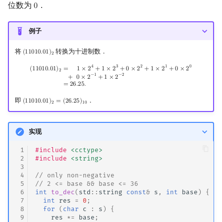
位数为
．
0
0
例子
将
转换为十进制数．
(
1
1
0
1
0
.
0
1
)
(
11010.01
)
2
2
4
3
2
1
0
(
11010.01
)
2
=
+
1
×
2
4
+
1
×
2
3
+
0
×
2
2
+
1
×
2
1
+
0
×
2
0
=
+
0
×
2
−
1
+
1
×
2
−
2
=
26.25
.
=
1
×
2
+
1
×
2
+
0
×
2
+
1
×
2
+
0
×
2
(
1
1
0
1
0
.
0
1
)
2
−
1
−
2
+
0
×
2
+
1
×
2
=
2
6
.
2
5
.
即
．
(
1
1
0
1
0
.
0
1
)
=
(
2
6
.
2
5
)
(
11010.01
)
2
=
(
26.25
)
10
2
1
0
实现
 1
#include
<cctype>
 2
#include
<string>
 3
 4
// only non-negative
 5
// 2 <= base && base <= 36
 6
int
to_dec
(
std
::
string
const
&
s
,
int
base
)
{
 7
int
res
=
0
;
 8
for
(
char
c
:
s
)
{
 9
res
*=
base
;