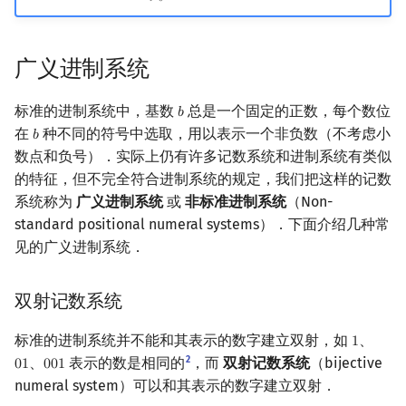
𝑖
=
0
广义进制系统
标准的进制系统中，基数
总是一个固定的正数，每个数位
𝑏
b
在
种不同的符号中选取，用以表示一个非负数（不考虑小
𝑏
b
数点和负号）．实际上仍有许多记数系统和进制系统有类似
的特征，但不完全符合进制系统的规定，我们把这样的记数
系统称为
广义进制系统
或
非标准进制系统
（Non-
standard positional numeral systems）．下面介绍几种常
见的广义进制系统．
双射记数系统
标准的进制系统并不能和其表示的数字建立双射，如
、
1
1
2
、
表示的数是相同的
，而
双射记数系统
（bijective
0
1
0
0
1
01
001
numeral system）可以和其表示的数字建立双射．