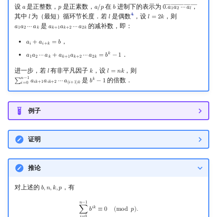
―――――
设
是正整数，
是正素数，
在
进制下的表示为
，
𝑎
𝑝
𝑎
/
𝑝
𝑏
0
.
𝑎
𝑎
⋯
𝑎
a
p
a
/
p
b
0.
a
1
a
2
⋯
a
l
―
1
2
𝑙
4
其中
为（最短）循环节长度．若
是偶数
，设
，则
𝑙
𝑙
𝑙
=
2
𝑘
l
l
l
=
2
k
是
的减补数，即：
𝑎
𝑎
⋯
𝑎
𝑎
𝑎
⋯
𝑎
a
1
a
2
⋯
a
k
a
k
+
1
a
k
+
2
⋯
a
2
k
1
2
𝑘
𝑘
+
1
𝑘
+
2
2
𝑘
，
𝑎
+
𝑎
=
𝑏
a
i
+
a
i
+
k
=
b
𝑖
𝑖
+
𝑘
．
𝑘
𝑎
𝑎
⋯
𝑎
+
𝑎
𝑎
⋯
𝑎
=
𝑏
−
1
a
1
a
2
⋯
a
k
+
a
k
+
1
a
k
+
2
⋯
a
2
k
=
b
k
−
1
1
2
𝑘
𝑘
+
1
𝑘
+
2
2
𝑘
进一步，若
有非平凡因子
，设
，则
𝑙
𝑘
𝑙
=
𝑛
𝑘
l
k
l
=
n
k
𝑛
−
1
是
的倍数．
𝑘
∑
𝑎
𝑎
⋯
𝑎
𝑏
−
1
∑
i
=
0
n
−
1
a
i
k
+
1
a
i
k
+
2
⋯
a
(
i
+
1
)
k
b
k
−
1
𝑖
𝑘
+
1
𝑖
𝑘
+
2
(
𝑖
+
1
)
𝑘
𝑖
=
0
例子
证明
推论
对上述的
，有
𝑏
,
𝑛
,
𝑘
,
𝑝
b
,
n
,
k
,
p
∑
i
=
0
n
−
1
b
i
k
≡
0
(
mod
p
)
.
𝑛
−
1
𝑖
𝑘
∑
𝑏
≡
0
(
m
o
d
𝑝
)
.