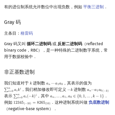
有的进位制系统允许数位中出现负数，例如
平衡三进制
．
Gray 码
主条目：
格雷码
Gray 码又叫
循环二进制码
或
反射二进制码
（reflected
binary code，RBC），是一种特殊的二进制数字系统，常
用于数据校验中．
非正基数进制
我们知道对于
进制数
，其表示的值为
𝑘
𝑎
⋯
𝑎
𝑎
k
a
n
⋯
a
1
a
0
𝑛
1
0
𝑛
，我们稍加修改即可定义
进制数
𝑖
∑
𝑎
𝑘
−
𝑘
𝑎
⋯
𝑎
𝑎
∑
i
=
0
n
a
i
k
i
−
k
a
n
⋯
a
1
a
0
(
−
k
)
𝑖
𝑛
1
0
(
−
𝑘
)
𝑖
=
0
𝑛
表示
，其中
．
𝑖
∑
𝑎
(
−
𝑘
)
𝑎
,
…
,
𝑎
,
𝑎
∈
{
0
,
1
,
…
,
𝑘
−
1
}
∑
i
=
0
n
a
i
(
−
k
)
i
a
n
,
…
,
a
1
,
a
0
∈
{
0
,
1
,
…
,
k
−
1
}
𝑖
𝑛
1
0
𝑖
=
0
例如
．这种进制系统叫做
负底数进制
1
2
3
4
5
=
8
2
6
5
12345
(
−
10
)
=
8265
(
10
)
(
−
1
0
)
(
1
0
)
（negative-base system）．