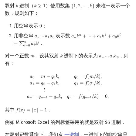
双射
进制（
）使用数集
来唯一表示一个
𝑘
𝑘
≥
1
{
1
,
2
,
…
,
𝑘
}
k
k
≥
1
{
1
,
2
,
…
,
k
}
数，规则如下：
用空串表示
；
0
0
用非空串
表示数
𝑛
1
0
𝑎
⋯
𝑎
𝑎
𝑎
𝑘
+
⋯
+
𝑎
𝑘
+
𝑎
𝑘
a
n
⋯
a
1
a
0
a
n
k
n
+
⋯
+
a
1
k
1
+
a
0
k
0
=
∑
i
=
0
n
a
i
k
𝑛
1
0
𝑛
1
0
𝑛
．
𝑖
=
∑
𝑎
𝑘
𝑖
𝑖
=
0
对一个正数
，设其双射
进制下的表示为
，则
𝑚
𝑘
𝑎
⋯
𝑎
𝑎
m
k
a
n
⋯
a
1
a
0
𝑛
1
0
有：
a
0
=
m
−
q
0
k
,
q
0
=
f
(
m
/
k
)
,
a
1
=
q
0
−
q
1
k
,
q
1
=
f
(
q
0
/
k
)
,
⋮
⋮
a
n
=
q
n
−
1
−
q
n
𝑎
=
𝑚
−
𝑞
𝑘
,
𝑞
=
𝑓
(
𝑚
/
𝑘
)
,
0
0
0
𝑎
=
𝑞
−
𝑞
𝑘
,
𝑞
=
𝑓
(
𝑞
/
𝑘
)
,
1
0
1
1
0
⋮
⋮
𝑎
=
𝑞
−
𝑞
𝑘
,
𝑞
=
𝑓
(
𝑞
/
𝑘
)
=
0
,
𝑛
𝑛
−
1
𝑛
𝑛
𝑛
−
1
其中
．
𝑓
(
𝑥
)
=
⌈
𝑥
⌉
−
1
f
(
x
)
=
⌈
x
⌉
−
1
例如 Microsoft Excel 的列标签采用的就是双射
进制．
2
6
26
在双射记数系统下，我们有
一进制
，一进制下的非空串只