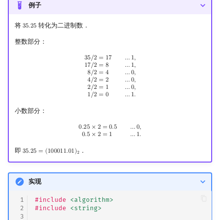
例子
Min_25 筛
矩阵树定理
将
转化为二进制数．
3
5
.
2
5
35.25
洲阁筛
LGV 引理
整数部分：
类欧几里德算法
最大团搜索算法
35
/
2
=
17
…
1
,
17
/
2
=
8
…
1
,
8
/
2
=
4
…
0
,
4
/
2
=
2
…
0
,
2
/
2
=
1
…
0
,
1
/
2
=
0
…
1.
3
5
/
2
=
1
7
…
1
,
1
7
/
2
=
8
…
1
,
8
/
2
=
4
…
0
,
Meissel–Lehmer 算法
支配树
4
/
2
=
2
…
0
,
2
/
2
=
1
…
0
,
1
/
2
=
0
…
1
.
连分数
图上随机游走
小数部分：
0.25
×
2
=
0.5
…
0
,
0.5
×
2
=
1
…
1.
Stern–Brocot 树与 Farey 序列
0
.
2
5
×
2
=
0
.
5
…
0
,
0
.
5
×
2
=
1
…
1
.
即
．
二次域
3
5
.
2
5
=
(
1
0
0
0
1
1
.
0
1
)
35.25
=
(
100011.01
)
2
2
Pell 方程
实现
 1
#include
<algorithm>
 2
#include
<string>
 3