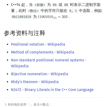
C++14 起，当
为
或
时表示二进制字面
<前缀>
0b
0B
量，此时
中的字符只能在
中选取．例如
<数位>
0, 1
为
．
0b11001010
1
1
0
0
1
0
1
0
=
2
0
2
11001010
(
2
)
=
202
(
2
)
参考资料与注释
Positional notation - Wikipedia
Method of complements - Wikipedia
Non-standard positional numeral systems -
Wikipedia
Bijective numeration - Wikipedia
Midy's theorem - Wikipedia
N3472 - Binary Literals in the C++ Core Language
有的地区使用「
」表示小数点．
,
,