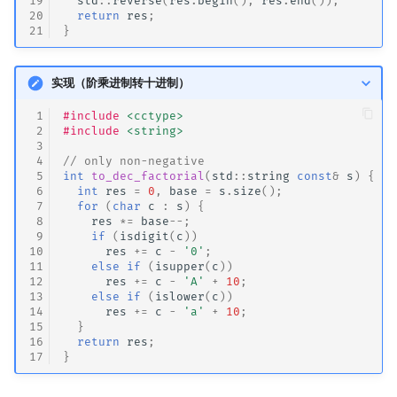
19
std
::
reverse
(
res
.
begin
(),
res
.
end
());
20
return
res
;
21
}
实现（阶乘进制转十进制）
 1
#include
<cctype>
 2
#include
<string>
 3
 4
// only non-negative
 5
int
to_dec_factorial
(
std
::
string
const
&
s
)
{
 6
int
res
=
0
,
base
=
s
.
size
();
 7
for
(
char
c
:
s
)
{
 8
res
*=
base
--
;
 9
if
(
isdigit
(
c
))
10
res
+=
c
-
'0'
;
11
else
if
(
isupper
(
c
))
12
res
+=
c
-
'A'
+
10
;
13
else
if
(
islower
(
c
))
14
res
+=
c
-
'a'
+
10
;
15
}
16
return
res
;
17
}