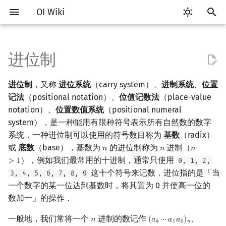
OI Wiki
键
入
进位制
Getting Started
比赛相关简介
工具软件简介
语言基础简介
算法基础简介
搜索部分简介
动态规划部分简介
字符串部分简介
不同进位制间的转换
数论基础
多项式与生成函数简介
排列组合
线性代数简介
线性规划基础
基本概念
基本概念
博弈论简介
插值
数据结构部分简介
图论部分简介
计算几何部分简介
杂项简介
RMQ
OI 赛事与赛制
题型概述
读入、输出优化
Vim
评测工具简介
Testlib 简介
Hello, World!
C++ 标准库简介
类
复杂度简介
排序简介
DP 优化简介
后缀数组简介
并查集
堆简介
分块思想
线段树基础
二叉搜索树 & 平衡树
可持久化数据结构简介
线段树套线段树
Link Cut Tree
树基础
最短路
最小生成树
强连通分量
网络流简介
图匹配
离线算法简介
随机函数
以
进位制
，又称
进位系统
（carry system）、
进制系统
、
位置
开
关于本项目
赛事
代码编辑工具
C++ 基础
复杂度
DFS（搜索）
动态规划基础
字符串基础
模算术简介
代数基本定理
抽屉原理
向量
单纯形法
群论
条件概率与独立性
公平组合游戏
数值积分
栈
图论相关概念
二维计算几何基础
离散化
并查集应用
十进制转其他进制
ICPC/CCPC 赛事与赛制
交互题
分段打表
Emacs
Arbiter
通用
C++ 语法基础
STL 容器
命名空间
均摊复杂度
选择排序
单调队列/单调栈优化
最优原地后缀排序算法
并查集复杂度
二叉堆
块状数组
线段树合并 & 分裂
Treap
可持久化线段树
平衡树套线段树
全局平衡二叉树
树的直径
差分约束
最小树形图
双连通分量
最大流
二分图最大匹配
CDQ 分治
随机化技巧
记法
（positional notation）、
位值记数法
（place-value
始
notation）、
位置数值系统
（positional numeral
如何参与
题型
评测工具
C++ 标准库
枚举
BFS（搜索）
记忆化搜索
标准库
素数
快速傅里叶变换
容斥原理
内积和外积
环论
随机变量
零和游戏
高斯消元
队列
图的存储
三维计算几何基础
双指针
括号序列
其他进制转十进制
常见错误
VS Code
Cena
Generator
变量
STL 算法
值类别
冒泡排序
斜率优化
配对堆
块状链表
李超线段树
Splay 树
可持久化块状数组
线段树套平衡树
Euler Tour Tree
树的中心
k 短路
最小直径生成树
割点和桥
最小割
二分图最大权匹配
整体二分
爬山算法
system），是一种能用有限种符号表示所有自然数的数字
搜
系统．一种进位制可以使用的符号数目称为
基数
（radix）
OI Wiki 不是什么
学习路线
命令行
C++ 进阶
模拟
双向搜索
背包 DP
字符串匹配
最大公约数
快速数论变换
斐波那契数列
矩阵
域论
随机变量的数字特征
非公平组合游戏
牛顿迭代法
链表
DFS（图论）
距离
离线算法
线段树与离线询问
二进制/八进制/十六进制间
常见技巧
Atom
CCR Plus
Validator
运算
bitset
重载运算符
插入排序
四边形不等式优化
左偏树
树分块
猫树
WBLT
可持久化平衡树
树状数组套权值线段树
Top Tree
树的重心
同余最短路
圆方树
费用流
一般图最大匹配
莫队算法
模拟退火
索
或
底数
（base），基数为
的进位制称为
进制（
𝑛
𝑛
𝑛
n
n
n
>
1
的相互转换
），例如我们最常用的十进制，通常只使用
0, 1, 2,
>
1
格式手册
学习资源
命令行编译与调试
C++ 与其他常用语言的区别
递归 & 分治
启发式搜索
区间 DP
字符串哈希
欧拉函数
快速沃尔什变换
错位排列
初等变换
Schreier–Sims 算法
概率不等式
哈希表
BFS（图论）
Pick 定理
分数规划
Eclipse
Lemon
Interactor
流程控制语句
string
引用
计数排序
Slope Trick 优化
Sqrt Tree
区间最值操作 & 区间历史
替罪羊树
可持久化字典树
分块套树状数组
最近公共祖先
点/边连通度
上下界网络流
一般图最大权匹配
这十个符号来记数．进位指的是「当
3, 4, 5, 6, 7, 8, 9
补数法
值
一个数字的某一位达到基数时，将其置为 0 并使高一位的
数学符号表
技巧
编译器
Pascal 转 C++ 急救
贪心
A*
DAG 上的 DP
字典树 (Trie)
筛法
Chirp Z 变换
卡特兰数
行列式
并查集
树上问题
三角剖分
随机化
Notepad++
Checker
高级数据类型
pair
常量
基数排序
WQS 二分
笛卡尔树
可持久化可并堆
树链剖分
Stoer–Wagner 算法
稳定匹配
数加一」的操作．
广义进制系统
Kinetic Tournament Tree
F.A.Q.
出题
WSL (Windows 10)
Python 速成
排序
迭代加深搜索
树形 DP
前缀函数与 KMP 算法
分解质因数
多项式牛顿迭代
斯特林数
线性空间
堆
有向无环图
凸包
悬线法
Kate
函数
新版 C++ 特性
快速排序
状态设计优化
Size Balanced Tree
树上启发式合并
一般地，我们常将一个
进制的数记作
、
𝑛
(
𝑎
⋯
𝑎
𝑎
)
n
(
a
k
⋯
a
1
a
0
)
n
𝑘
1
0
𝑛