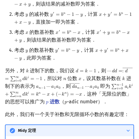
，则该结果的减补数即为答案．
−
𝑥
+
𝑦
考虑
的减补数
，计算
′
𝑛
′
𝑛
𝑦
𝑦
=
𝑏
−
1
−
𝑦
𝑥
+
𝑦
=
𝑏
−
1
y
y
′
=
b
n
−
1
−
y
x
+
y
′
=
b
n
−
1
+
x
−
y
，直接加一即为答案．
+
𝑥
−
𝑦
考虑
的数基补数
，计算
′
𝑛
′
𝑛
𝑥
𝑥
=
𝑏
−
𝑥
𝑥
+
𝑦
=
𝑏
−
𝑥
x
x
′
=
b
n
−
x
x
′
+
y
=
b
n
−
x
+
y
，则该结果的数基补数即为答案．
+
𝑦
考虑
的数基补数
，计算
′
𝑛
′
𝑛
𝑦
𝑦
=
𝑏
−
𝑦
𝑥
+
𝑦
=
𝑏
+
𝑥
y
y
′
=
b
n
−
y
x
+
y
′
=
b
n
+
x
−
y
，此即为答案．
−
𝑦
――
另外，对
进制下的数，我们设
，则
𝑘
𝑑
=
𝑘
−
1
⋯
𝑑
𝑑
=
:
𝑑
k
d
=
k
−
1
⋯
d
d
=:
d
―
=
∑
i
=
∞
，所以对
位数
，设其数基补数在
进
𝑖
=
∑
𝑑
𝑘
=
−
1
𝑛
𝑥
𝑘
n
x
k
𝑖
=
0
――
𝑛
−
1
制下的表示为
，则
即为
𝑖
𝑎
⋯
𝑎
𝑎
𝑑
𝑎
⋯
𝑎
𝑎
∑
𝑎
𝑘
a
n
−
1
⋯
a
1
a
0
d
―
a
n
−
1
⋯
a
1
a
0
∑
i
=
0
n
−
1
a
i
k
i
+
𝑛
−
1
1
0
𝑛
−
1
1
0
𝑖
𝑖
=
0
∞
．这种「无限位的数」
𝑖
𝑛
𝑛
+
∑
𝑑
𝑘
=
𝑘
−
𝑥
+
(
−
𝑘
)
=
−
𝑥
𝑖
=
𝑛
的思想可以推广为
进数
（
-adic number）．
𝑝
𝑝
p
p
此外，我们有一个关于补数和无限循环小数的有趣定理：
Midy 定理