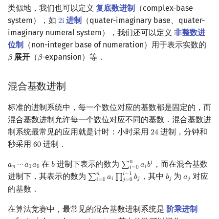
类似地，我们也可以定义
复底数进制
（complex-base
system），如
进制
（quater-imaginary base、quater-
2
i
2
i
imaginary numeral system），我们还可以定义
非整数进
位制
（non-integer base of numeration）用于表示实数的
展开
（
-expansion）等．
𝛽
𝛽
β
β
混合基数进制
标准的进制系统中，每一个数位对应的基数都是固定的，而
混合基数进制允许每一个数位对应不同的基数．混合基数进
制系统最常见的应用就是计时：小时采用
进制，分钟和
2
4
24
秒采用
进制．
6
0
60
𝑛
在
进制下表示的数为
，而在混合基数
𝑖
𝑎
⋯
𝑎
𝑎
𝑏
∑
𝑎
𝑏
a
n
⋯
a
1
a
0
b
∑
i
=
0
n
a
i
b
i
𝑛
1
0
𝑖
𝑖
=
0
𝑖
−
1
𝑛
进制下，其表示的数为
，其中
为
对应
∑
𝑎
∏
𝑏
𝑏
𝑎
∑
i
=
0
n
a
i
∏
j
=
0
i
−
1
b
j
b
j
a
j
𝑖
𝑗
𝑗
𝑗
𝑖
=
0
𝑗
=
0
的基数．
在算法竞赛中，最常见的混合基数进制系统是
阶乘进制