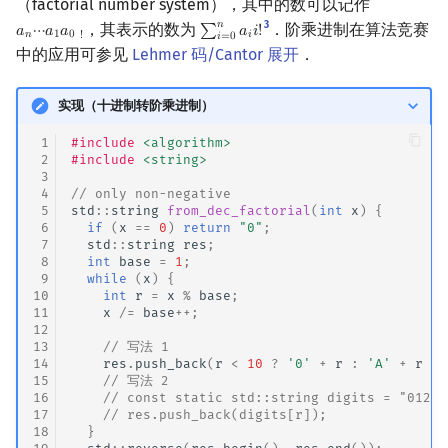
（factorial number system），其中的数可以记作
𝑛
3
，其表示的数为
．阶乘进制在算法竞赛
𝑎
⋯
𝑎
𝑎
∑
𝑎
𝑖
!
a
n
⋯
a
1
a
0
!
∑
i
=
0
n
a
i
i
!
𝑛
1
0
𝑖
!
𝑖
=
0
中的应用可参见
Lehmer 码/Cantor 展开
．
实现（十进制转阶乘进制）
 1
#include
<algorithm>
 2
#include
<string>
 3
 4
// only non-negative
 5
std
::
string
from_dec_factorial
(
int
x
)
{
 6
if
(
x
==
0
)
return
"0"
;
 7
std
::
string
res
;
 8
int
base
=
1
;
 9
while
(
x
)
{
10
int
r
=
x
%
base
;
11
x
/=
base
++
;
12
13
// 写法 1
14
res
.
push_back
(
r
<
10
?
'0'
+
r
:
'A'
+
r
-
15
// 写法 2
16
// const static std::string digits = "01234
17
// res.push_back(digits[r]);
18
}