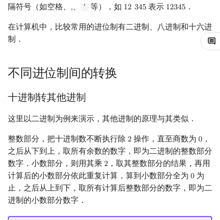
隔符号（如空格、
、
等），如
表示
．
'
,
1
2
3
4
5
1
2
3
4
5
,
12
345
12345
回文树
二次剩余
可持久化数据结构
欧拉图
Kahan 求和
在计算机中，比较常用的进位制有二进制、八进制和十六进
序列自动机
阶 & 原根
树套树
哈密顿图
珂朵莉树/颜色段均摊
制．
最小表示法
离散对数
K-D Tree
二分图
空间优化简介
不同进位制间的转换
Lyndon 分解
高次剩余 & 单位根
动态树
平面图
十进制转其他进制
Main–Lorentz 算法
数论分块
析合树
弦图
这里以二进制为例来演示，其他进制的原理与其类似．
狄利克雷卷积
PQ 树
图的着色
整数部分，把十进制数不断执行除
操作，直至商数为
，
2
0
2
0
之后从下到上，取所有余数的数字，即为二进制的整数部分
莫比乌斯反演
手指树
网络流
数字．小数部分，则用其乘
，取其整数部分的结果，再用
2
2
计算后的小数部分依此重复计算，算到小数部分全为
为
0
0
杜教筛
霍夫曼树
图的匹配
止，之后从上到下，取所有计算后整数部分的数字，即为二
进制的小数部分数字．
Powerful Number 筛
Prüfer 序列