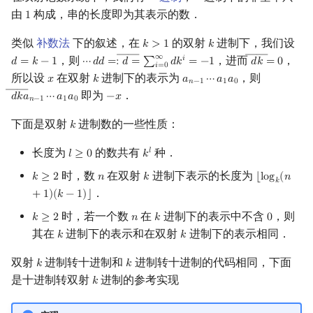
由
构成，串的长度即为其表示的数．
1
1
类似
补数法
下的叙述，在
的双射
进制下，我们设
𝑘
>
1
𝑘
k
>
1
k
――
――
∞
，则
，进而
，
𝑖
𝑑
=
𝑘
−
1
⋯
𝑑
𝑑
=
:
𝑑
=
∑
𝑑
𝑘
=
−
1
𝑑
𝑘
=
0
d
=
k
−
1
⋯
d
d
=:
d
―
=
∑
i
=
0
∞
d
k
i
=
−
1
d
―
k
=
0
𝑖
=
0
所以设
在双射
进制下的表示为
，则
𝑥
𝑘
𝑎
⋯
𝑎
𝑎
x
k
a
n
−
1
⋯
a
1
a
0
𝑛
−
1
1
0
――
即为
．
𝑑
𝑘
𝑎
⋯
𝑎
𝑎
−
𝑥
d
―
k
a
n
−
1
⋯
a
1
a
0
−
x
𝑛
−
1
1
0
下面是双射
进制数的一些性质：
𝑘
k
长度为
的数共有
种．
𝑙
𝑙
≥
0
𝑘
l
≥
0
k
l
时，数
在双射
进制下表示的长度为
𝑘
≥
2
𝑛
𝑘
⌊
l
o
g
(
𝑛
k
≥
2
n
k
⌊
log
k
(
n
+
1
)
(
k
𝑘
．
+
1
)
(
𝑘
−
1
)
⌋
时，若一个数
在
进制下的表示中不含
，则
𝑘
≥
2
𝑛
𝑘
0
k
≥
2
n
k
0
其在
进制下的表示和在双射
进制下的表示相同．
𝑘
𝑘
k
k
双射
进制转十进制和
进制转十进制的代码相同，下面
𝑘
𝑘
k
k
是十进制转双射
进制的参考实现
𝑘
k