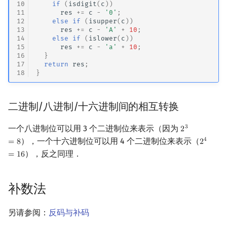
10
if
(
isdigit
(
c
))
11
res
+=
c
-
'0'
;
12
else
if
(
isupper
(
c
))
13
res
+=
c
-
'A'
+
10
;
14
else
if
(
islower
(
c
))
15
res
+=
c
-
'a'
+
10
;
16
}
17
return
res
;
18
}
二进制/八进制/十六进制间的相互转换
一个八进制位可以用 3 个二进制位来表示（因为
3
2
2
3
=
8
），一个十六进制位可以用 4 个二进制位来表示（
4
=
8
2
2
4
=
16
），反之同理．
=
1
6
补数法
另请参阅：
反码与补码