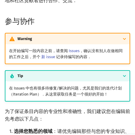
地和社区贡献者进行合作、交流．
Special Judge
Java 速成
前缀和 & 差分
IDA*
状压 DP
Boyer–Moore 算法
置换和排列
块状数据结构
拓扑排序
扫描线
有限状态自动机
向 Pull Request 追加更改
Dev-C++
文件操作
Lambda 表达式
归并排序
裴蜀定理 & 一次不定方程
多项式多点求值|快速插值
贝尔数
线性基
AVL 树
虚树
参与协作
Testlib
Java 进阶
二分
回溯法
数位 DP
Z 函数（扩展 KMP）
弧度制与坐标系
单调栈
最短路问题
旋转卡壳
计算理论基础
在构建的网页中预览变更
CLion
pb_ds
堆排序
费马小定理 & 欧拉定理
多项式初等函数
伯努利数
线性映射
红黑树
树分治
Polygon
倍增
Dancing Links
插头 DP
AC 自动机
复数
单调队列
生成树问题
半平面交
字节顺序
对于目录和引用的变更
Geany
编译优化
桶排序
模逆元
常系数齐次线性递推
Entringer Number
特征多项式
左偏红黑树
动态树分治
Warning
在开始编写一段内容之前，请查阅
Issues
，确认没有别人在做相同
OJ 工具
构造
Alpha–Beta 剪枝
计数 DP
后缀数组 (SA)
数论
ST 表
斯坦纳树
平面最近点对
约瑟夫问题
author 字段
Xcode
希尔排序
线性同余方程
多项式平移|连续点值平移
Eulerian Number
对角化
AA 树
AHU 算法
的工作之后，开个
新 issue
记录待编写的内容．
LaTeX 入门
优化
动态 DP
后缀自动机 (SAM)
多项式与生成函数
树状数组
拆点
随机增量法
表达式求值
重定向文件
GUIDE
锦标赛排序
中国剩余定理
符号化方法
分拆数
Jordan标准型
树哈希
Tip
Git
概率 DP
后缀平衡树
组合数学
线段树
连通性相关
反演变换
在一台机器上规划任务
Commit 信息格式规范
Sublime Text
Tim 排序
升幂引理
Lagrange 反演
范德蒙德卷积
树上随机游走
在 Issues 中也有很多待修复/解决的问题，尤其是我们的迭代计划
（Iteration Plan）．从这里获取任务是一个很好的开始！
DP 套 DP
广义后缀自动机
线性代数
划分树
环计数问题
计算几何杂项
主元素问题
Pull Request 信息格式规范
CP Editor
排序相关 STL
阶乘取模
形式幂级数复合|复合逆
Pólya 计数
为了保证条目内容的专业性和准确性，我们建议您在编辑前
DP 优化
后缀树
线性规划
二叉搜索树 & 平衡树
最小环
Garsia–Wachs 算法
协作流程
Code::Blocks
排序应用
卢卡斯定理
普通生成函数
图论计数
先考虑以下几点：
参考资料与注释
其它 DP 方法
Manacher
抽象代数
跳表
2-SAT
15-puzzle
同余方程
指数生成函数
选择您熟悉的领域
：请优先编辑那些与您的专业知识、