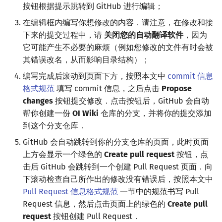
按钮根据提示跳转到 GitHub 进行编辑；
在编辑框内编写你想修改的内容．请注意，在修改和接
下来的提交过程中，请
关闭您的自动翻译软件
，因为
它可能产生不必要的麻烦（例如您修改的文件有时会被
其错误改名，从而影响目录结构）；
编写完成后滚动到页面下方，按照本文中
commit 信息
格式规范
填写 commit 信息，之后点击
Propose
changes
按钮提交修改．点击按钮后，GitHub 会自动
帮你创建一份
OI Wiki
仓库的分支，并将你的提交添加
到这个分支仓库．
GitHub 会自动跳转到你的分支仓库的页面，此时页面
上方会显示一个绿色的
Create pull request
按钮，点
击后 GitHub 会跳转到一个创建 Pull Request 页面．向
下滚动检查自己所作出的修改没有错误后，按照本文中
Pull Request 信息格式规范
一节中的规范书写 Pull
Request 信息，然后点击页面上的绿色的
Create pull
request
按钮创建 Pull Request．