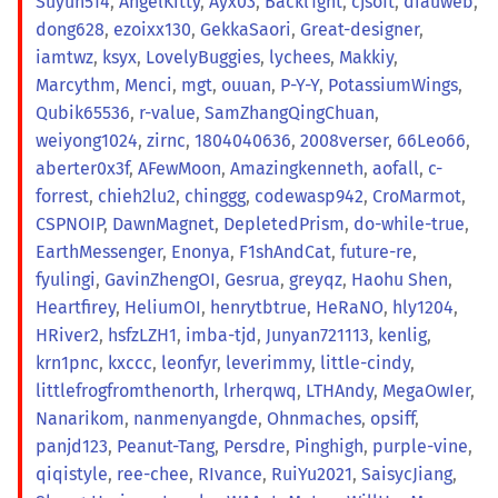
Suyun514
,
AngelKitty
,
Ayx03
,
Backl1ght
,
cjsoft
,
diauweb
,
dong628
,
ezoixx130
,
GekkaSaori
,
Great-designer
,
iamtwz
,
ksyx
,
LovelyBuggies
,
lychees
,
Makkiy
,
Marcythm
,
Menci
,
mgt
,
ouuan
,
P-Y-Y
,
PotassiumWings
,
Qubik65536
,
r-value
,
SamZhangQingChuan
,
weiyong1024
,
zirnc
,
1804040636
,
2008verser
,
66Leo66
,
aberter0x3f
,
AFewMoon
,
Amazingkenneth
,
aofall
,
c-
forrest
,
chieh2lu2
,
chinggg
,
codewasp942
,
CroMarmot
,
CSPNOIP
,
DawnMagnet
,
DepletedPrism
,
do-while-true
,
EarthMessenger
,
Enonya
,
F1shAndCat
,
future-re
,
fyulingi
,
GavinZhengOI
,
Gesrua
,
greyqz
,
Haohu Shen
,
Heartfirey
,
HeliumOI
,
henrytbtrue
,
HeRaNO
,
hly1204
,
HRiver2
,
hsfzLZH1
,
imba-tjd
,
Junyan721113
,
kenlig
,
krn1pnc
,
kxccc
,
leonfyr
,
leverimmy
,
little-cindy
,
littlefrogfromthenorth
,
lrherqwq
,
LTHAndy
,
MegaOwIer
,
Nanarikom
,
nanmenyangde
,
Ohnmaches
,
opsiff
,
panjd123
,
Peanut-Tang
,
Persdre
,
Pinghigh
,
purple-vine
,
qiqistyle
,
ree-chee
,
RIvance
,
RuiYu2021
,
SaisycJiang
,