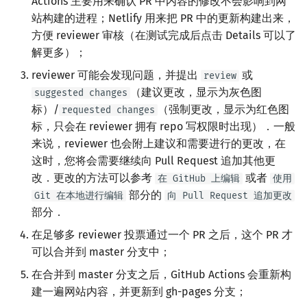
Actions 主要用来确认 PR 中内容的修改不会影响到网
站构建的进程；Netlify 用来把 PR 中的更新构建出来，
方便 reviewer 审核（在测试完成后点击 Details 可以了
解更多）；
reviewer 可能会发现问题，并提出
或
review
（建议更改，显示为灰色图
suggested changes
标）/
（强制更改，显示为红色图
requested changes
标，只会在 reviewer 拥有 repo 写权限时出现）．一般
来说，reviewer 也会附上建议和需要进行的更改，在
这时，您将会需要继续向 Pull Request 追加其他更
改．更改的方法可以参考
或者
在 GitHub 上编辑
使用
部分的
Git 在本地进行编辑
向 Pull Request 追加更改
部分．
在足够多 reviewer 投票通过一个 PR 之后，这个 PR 才
可以合并到 master 分支中；
在合并到 master 分支之后，GitHub Actions 会重新构
建一遍网站内容，并更新到 gh-pages 分支；