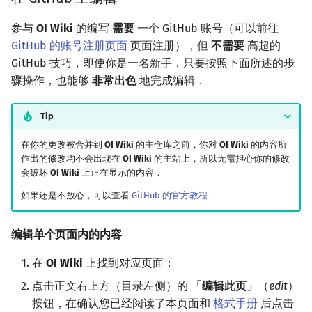
矩阵树定理
Min_25 筛
参与
OI Wiki
的编写
需要
一个 GitHub 账号（可以前往
GitHub 的账号注册页面
页面注册），但
不需要
高超的
LGV 引理
洲阁筛
GitHub 技巧，即使你是一名新手，只要按照下面所述的步
最大团搜索算法
类欧几里德算法
骤操作，也能够
非常出色
地完成编辑．
支配树
Meissel–Lehmer 算法
Tip
在你的更改被合并到
OI Wiki
的主仓库之前，你对
OI Wiki
的内容所
图上随机游走
连分数
作出的修改均不会出现在
OI Wiki
的主站上，所以无需担心你的修改
会破坏
OI Wiki
上正在显示的内容．
Stern–Brocot 树与 Farey
如果还是不放心，可以查看
GitHub 的官方教程
．
二次域
编辑单个页面内的内容
Pell 方程
在
OI Wiki
上找到对应页面；
点击正文右上方（目录左侧）的
「编辑此页」
（
edit
）
按钮，在确认您已经阅读了本页面和
格式手册
后点击