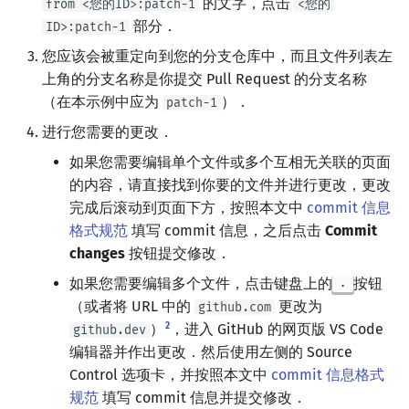
的文字，点击
from <您的ID>:patch-1
<您的
部分．
ID>:patch-1
您应该会被重定向到您的分支仓库中，而且文件列表左
上角的分支名称是你提交 Pull Request 的分支名称
（在本示例中应为
）．
patch-1
进行您需要的更改．
如果您需要编辑单个文件或多个互相无关联的页面
的内容，请直接找到你要的文件并进行更改，更改
完成后滚动到页面下方，按照本文中
commit 信息
格式规范
填写 commit 信息，之后点击
Commit
changes
按钮提交修改．
如果您需要编辑多个文件，点击键盘上的
按钮
.
（或者将 URL 中的
更改为
github.com
2
）
，进入 GitHub 的网页版 VS Code
github.dev
编辑器并作出更改．然后使用左侧的 Source
Control 选项卡，并按照本文中
commit 信息格式
规范
填写 commit 信息并提交修改．