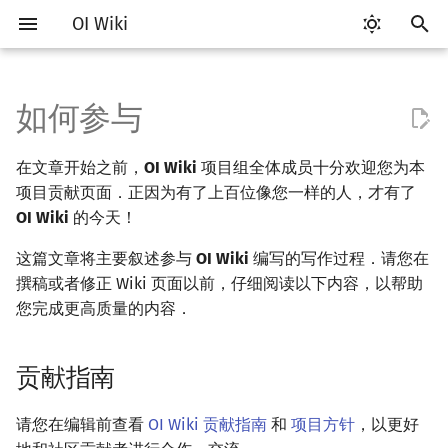
OI Wiki
键
入
如何参与
贡献指南
比赛相关简介
工具软件简介
语言基础简介
算法基础简介
搜索部分简介
动态规划部分简介
字符串部分简介
数学部分简介
数据结构部分简介
图论部分简介
计算几何部分简介
杂项简介
RMQ
OI 赛事与赛制
题型概述
读入、输出优化
Vim
评测工具简介
Testlib 简介
Hello, World!
C++ 标准库简介
类
复杂度简介
排序简介
DP 优化简介
后缀数组简介
数字系统简介
数论基础
多项式与生成函数简介
排列组合
线性代数简介
线性规划基础
基本概念
基本概念
博弈论简介
插值
并查集
堆简介
分块思想
线段树基础
二叉搜索树 & 平衡树
可持久化数据结构简介
线段树套线段树
Link Cut Tree
树基础
最短路
最小生成树
强连通分量
网络流简介
图匹配
离线算法简介
随机函数
以
在文章开始之前，
OI Wiki
项目组全体成员十分欢迎您为本
开
参与协作
赛事
代码编辑工具
C++ 基础
复杂度
DFS（搜索）
动态规划基础
字符串基础
布尔代数
栈
图论相关概念
二维计算几何基础
离散化
并查集应用
ICPC/CCPC 赛事与赛制
交互题
分段打表
Emacs
Arbiter
通用
C++ 语法基础
STL 容器
命名空间
均摊复杂度
选择排序
单调队列/单调栈优化
最优原地后缀排序算法
进位制
模算术简介
代数基本定理
抽屉原理
向量
单纯形法
群论
条件概率与独立性
公平组合游戏
数值积分
并查集复杂度
二叉堆
块状数组
线段树合并 & 分裂
Treap
可持久化线段树
平衡树套线段树
全局平衡二叉树
树的直径
差分约束
最小树形图
双连通分量
最大流
二分图最大匹配
CDQ 分治
随机化技巧
项目贡献页面．正因为有了上百位像您一样的人，才有了
始
OI Wiki
的今天！
题型
评测工具
C++ 标准库
枚举
BFS（搜索）
记忆化搜索
标准库
数字系统
队列
图的存储
三维计算几何基础
双指针
括号序列
在 GitHub 上编辑
常见错误
VS Code
Cena
Generator
变量
STL 算法
值类别
冒泡排序
斜率优化
平衡三进制
素数
快速傅里叶变换
容斥原理
内积和外积
环论
随机变量
零和游戏
高斯消元
配对堆
块状链表
李超线段树
Splay 树
可持久化块状数组
线段树套平衡树
Euler Tour Tree
树的中心
k 短路
最小直径生成树
割点和桥
最小割
二分图最大权匹配
整体二分
爬山算法
搜
这篇文章将主要叙述参与
OI Wiki
编写的写作过程．请您在
学习路线
命令行
C++ 进阶
模拟
双向搜索
背包 DP
字符串匹配
位操作
链表
DFS（图论）
距离
离线算法
线段树与离线询问
编辑单个页面内的内容
常见技巧
Atom
CCR Plus
Validator
运算
bitset
重载运算符
插入排序
四边形不等式优化
格雷码
最大公约数
快速数论变换
斐波那契数列
矩阵
域论
随机变量的数字特征
非公平组合游戏
牛顿迭代法
左偏树
树分块
猫树
WBLT
可持久化平衡树
树状数组套权值线段树
Top Tree
树的重心
同余最短路
圆方树
费用流
一般图最大匹配
莫队算法
模拟退火
索
撰稿或者修正 Wiki 页面以前，仔细阅读以下内容，以帮助
您完成更高质量的内容．
学习资源
命令行编译与调试
C++ 与其他常用语言的区别
递归 & 分治
启发式搜索
区间 DP
字符串哈希
二进制集合操作
哈希表
BFS（图论）
Pick 定理
分数规划
编辑多个页面内的内容
Eclipse
Lemon
Interactor
流程控制语句
string
引用
计数排序
Slope Trick 优化
欧拉函数
快速沃尔什变换
错位排列
初等变换
Schreier–Sims 算法
概率不等式
Sqrt Tree
区间最值操作 & 区间历史
替罪羊树
可持久化字典树
分块套树状数组
最近公共祖先
点/边连通度
上下界网络流
一般图最大权匹配
值
贡献指南
技巧
编译器
Pascal 转 C++ 急救
贪心
A*
DAG 上的 DP
字典树 (Trie)
高精度计算
并查集
树上问题
三角剖分
随机化
向 Pull Request 追加更改
Notepad++
Checker
高级数据类型
pair
常量
基数排序
WQS 二分
筛法
Chirp Z 变换
卡特兰数
行列式
笛卡尔树
可持久化可并堆
树链剖分
Stoer–Wagner 算法
稳定匹配
Kinetic Tournament Tree
请您在编辑前查看
OI Wiki 贡献指南
和
项目方针
，以更好
出题
WSL (Windows 10)
Python 速成
排序
迭代加深搜索
树形 DP
前缀函数与 KMP 算法
快速幂
堆
有向无环图
凸包
悬线法
使用 Git 在本地进行编辑
Kate
函数
新版 C++ 特性
快速排序
状态设计优化
分解质因数
多项式牛顿迭代
斯特林数
线性空间
Size Balanced Tree
树上启发式合并