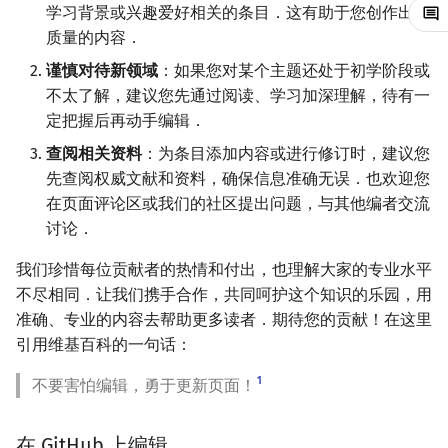
学习背景或兴趣爱好相关的条目．这有助于您创作出高
回文树
概率论
可持久化数据结构
欧拉图
Kahan 求和
二次剩余
质量的内容．
谨慎对待新领域
：如果您对某个主题还处于初学阶段或
序列自动机
博弈论
树套树
哈密顿图
珂朵莉树/颜色段均摊
阶 & 原根
不太了解，建议您先通过阅读、学习加深理解，待有一
定把握后再动手编辑．
最小表示法
数值算法
K-D Tree
二分图
空间优化简介
离散对数
查阅相关资料
：为条目添加内容或进行修订时，建议您
Lyndon 分解
序理论
动态树
平面图
高次剩余 & 单位根
先查阅权威文献和资料，确保信息准确无误．也欢迎您
在页面评论区或我们的社区提出问题，与其他编者交流
Main–Lorentz 算法
杨氏矩阵
析合树
弦图
数论分块
讨论．
拟阵
PQ 树
图的着色
狄利克雷卷积
我们珍惜每位贡献者的热情和付出，也理解大家的专业水平
不尽相同．让我们携手合作，共同呵护这个知识的乐园，用
Berlekamp–Massey 算法
手指树
网络流
莫比乌斯反演
准确、专业的内容去帮助更多读者．期待您的贡献！在这里
引用维基百科的一句话：
霍夫曼树
图的匹配
杜教筛
1
不要害怕编辑，勇于更新页面！
Prüfer 序列
Powerful Number 筛
在 GitHub 上编辑