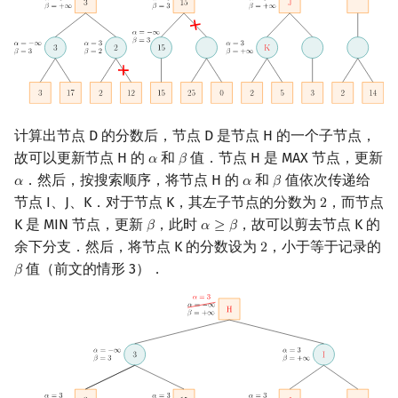
计算出节点 D 的分数后，节点 D 是节点 H 的一个子节点，
故可以更新节点 H 的
和
值．节点 H 是 MAX 节点，更新
𝛼
𝛽
α
β
．然后，按搜索顺序，将节点 H 的
和
值依次传递给
𝛼
𝛼
𝛽
α
α
β
节点 I、J、K．对于节点 K，其左子节点的分数为
，而节点
2
2
K 是 MIN 节点，更新
，此时
，故可以剪去节点 K 的
𝛽
𝛼
≥
𝛽
β
α
≥
β
余下分支．然后，将节点 K 的分数设为
，小于等于记录的
2
2
值（前文的情形 3）．
𝛽
β