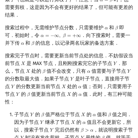
𝛼
=
𝛽
α
=
β
需要剪枝，这是因为不会有更好的结果了，但可能有更差的
结果．
搜索过程中，无需维护节点分数，只需要维护
和
即
𝛼
𝛽
α
β
可．初始时，令
．向下搜索时，需要一
𝛼
=
−
∞
,
𝛽
=
+
∞
α
=
−
∞
,
β
=
+
∞
并下传
和
的信息，以记录两名玩家的备选方案．
𝛼
𝛽
α
β
搜索完子节点时，需要更新当前节点处的信息．不妨假设当
前节点
是 MAX 节点，且刚刚搜索完它的子节点
．那
𝑋
𝑌
X
Y
么，节点
处的
值不会改变，只有
值需要与子节点
𝑋
𝛽
𝛼
𝑌
X
β
α
Y
的分数取最大值．如果子节点
是叶子节点，直接用子节
𝑌
Y
点
的分数更新当前节点
处的
值；否则，只需要用子
𝑌
𝑋
𝛼
Y
X
α
节点
的
值更新当前节点
的
值．此时，有三种可能
𝑌
𝛽
𝑋
𝛼
Y
β
X
α
性：
子节点
的
值严格位于节点
的
值和
值之间．
𝑌
𝛽
𝑋
𝛼
𝛽
Y
β
X
α
β
因为子节点
继承了节点
的
值且不会更新它，所
𝑌
𝑋
𝛼
Y
X
α
以，搜索子节点
完后仍然有
，就说明搜索子节
𝑌
𝛽
>
𝛼
Y
β
>
α
点
时没有发生剪枝．子节点
最终的
值，就等于