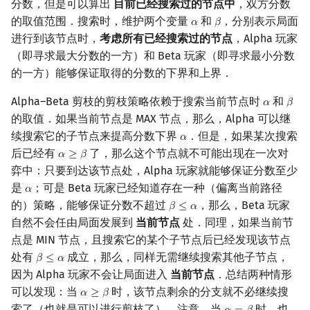
分数，但是可以算出
目前已经搜索过的节点中
，双方分数
的取值范围．搜索时，维护两个变量
和
，分别表示局面
𝛼
𝛽
α
β
进行到该节点时，
考虑所有已经搜索过的节点
，Alpha 玩家
（即寻求最大分数的一方）和 Beta 玩家（即寻求最小分数
的一方）能够保证取得的分数的下界和上界．
Alpha–Beta 剪枝的剪枝策略依赖于搜索当前节点时
和
𝛼
𝛽
α
β
的取值．如果当前节点是 MAX 节点，那么，Alpha 可以继
续搜索它的子节点来提高分数下界
．但是，如果某次搜索
𝛼
α
后已经有
了，那么这个节点就不可能出现在一次对
𝛼
≥
𝛽
α
≥
β
弈中：只要到达该节点处，Alpha 玩家就能够保证分数至少
是
；可是 Beta 玩家已经知道存在一种（偏离当前路径
𝛼
α
的）策略，能够保证分数不超过
，那么，Beta 玩家
𝛽
≤
𝛼
β
≤
α
自然不会任由局面发展到
当前节点
处．同理，如果当前节
点是 MIN 节点，且搜索它的某个子节点后已经发现该节点
处有
成立，那么，同样无需继续搜索其他子节点，
𝛽
≤
𝛼
β
≤
α
因为 Alpha 玩家不会让局面进入
当前节点
．总结两种情形
可以发现：当
时，该节点剩余的分支就不必继续搜
𝛼
≥
𝛽
α
≥
β
索了（也就是可以进行剪枝了）．注意，当
时，也