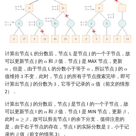
计算出节点 L 的分数后，节点 L 是节点 J 的一个子节点，故
可以更新节点 J 的
和
值．节点 J 是 MAX 节点，更新
𝛼
𝛽
α
β
，但是，由于节点 L 的分数小于等于
，所以节点 J 的
𝛼
𝛼
𝛼
α
α
α
值维持
不变．此时，节点 J 的所有子节点搜索完毕，即可
3
3
计算出节点 J 的分数为
，它等于记录的
值（前文的情形
3
𝛼
3
α
2）．
计算出节点 J 的分数后，节点 J 是节点 I 的一个子节点，故
可以更新节点 I 的
和
值．节点 I 是 MIN 节点，更新
，
𝛼
𝛽
𝛽
α
β
β
此时
，故可以剪去节点 I 的余下分支．值得注意的
𝛼
≥
𝛽
α
≥
β
是，由于右子节点的存在，节点 I 的实际分数是
，小于记
2
2
录的
值（前文的情形 3）．
β