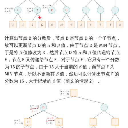
计算出节点 B 的分数后，节点 B 是节点 D 的一个子节点，
故可以更新节点 D 的
和
值．由于节点 D 是 MIN 节点，
𝛼
𝛽
α
β
于是将
值修改为
．然后节点 D 将
和
值传递给节点
𝛽
3
𝛼
𝛽
β
3
α
β
E，节点 E 又传递给节点 F．对于节点 F，它只有一个分数
为
的子节点，由于
大于当前的
值，而节点 F 为
1
5
1
5
𝛽
15
15
β
MIN 节点，所以不更新其
值，然后可以计算出节点 F 的
𝛽
β
分数为
，大于记录的
值（前文的情形 2）．
1
5
𝛽
15
β