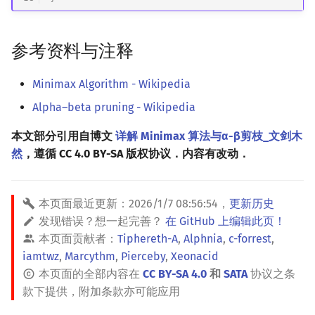
参考资料与注释
Minimax Algorithm - Wikipedia
Alpha–beta pruning - Wikipedia
本文部分引用自博文
详解 Minimax 算法与α-β剪枝_文剑木
然
，遵循 CC 4.0 BY-SA 版权协议．内容有改动．
本页面最近更新：
2026/1/7 08:56:54
，
更新历史
发现错误？想一起完善？
在 GitHub 上编辑此页！
本页面贡献者：
Tiphereth-A
,
Alphnia
,
c-forrest
,
iamtwz
,
Marcythm
,
Pierceby
,
Xeonacid
本页面的全部内容在
CC BY-SA 4.0
和
SATA
协议之条
款下提供，附加条款亦可能应用