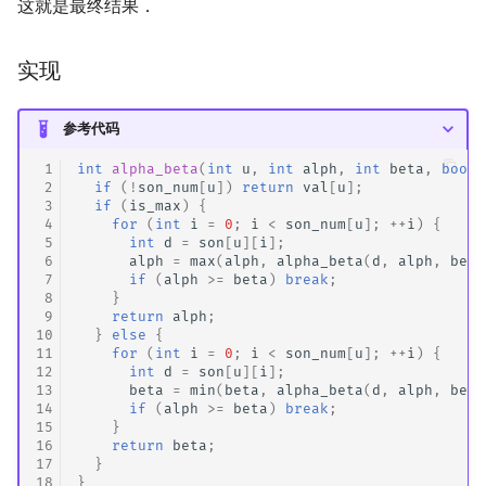
这就是最终结果．
实现
参考代码
 1
int
alpha_beta
(
int
u
,
int
alph
,
int
beta
,
bool
 2
if
(
!
son_num
[
u
])
return
val
[
u
];
 3
if
(
is_max
)
{
 4
for
(
int
i
=
0
;
i
<
son_num
[
u
];
++
i
)
{
 5
int
d
=
son
[
u
][
i
];
 6
alph
=
max
(
alph
,
alpha_beta
(
d
,
alph
,
beta
 7
if
(
alph
>=
beta
)
break
;
 8
}
 9
return
alph
;
10
}
else
{
11
for
(
int
i
=
0
;
i
<
son_num
[
u
];
++
i
)
{
12
int
d
=
son
[
u
][
i
];
13
beta
=
min
(
beta
,
alpha_beta
(
d
,
alph
,
beta
14
if
(
alph
>=
beta
)
break
;
15
}
16
return
beta
;
17
}
18
}