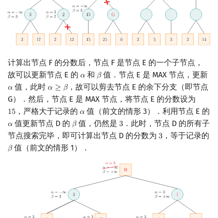
计算出节点 F 的分数后，节点 F 是节点 E 的一个子节点，
故可以更新节点 E 的
和
值．节点 E 是 MAX 节点，更新
𝛼
𝛽
α
β
值，此时
，故可以剪去节点 E 的余下分支（即节点
𝛼
𝛼
≥
𝛽
α
α
≥
β
G）．然后，节点 E 是 MAX 节点，将节点 E 的分数设为
，严格大于记录的
值（前文的情形 3）．利用节点 E 的
1
5
𝛼
15
α
值更新节点 D 的
值，仍然是
．此时，节点 D 的所有子
𝛼
𝛽
3
α
β
3
节点搜索完毕，即可计算出节点 D 的分数为
，等于记录的
3
3
值（前文的情形 1）．
𝛽
β