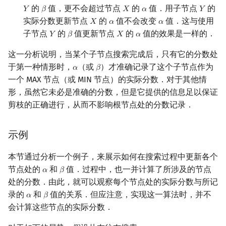
的
值，更不会超过节点
的
值．用子节点
的
𝑌
𝛽
𝑋
𝛼
𝑌
Y
β
X
α
Y
实际分数更新节点
的
值不会改变
值．这与使用
𝑋
𝛼
𝛼
X
α
α
子节点
的
值更新节点
的
值的效果是一样的．
𝑌
𝛽
𝑋
𝛼
Y
β
X
α
这一分析说明，当某个子节点搜索完成后，只有它的分数处
于第一种情形时，
（或
）才准确记录了这个子节点作为
𝛼
𝛽
α
β
一个 MAX 节点（或 MIN 节点）的实际分数．对于其他情
形，虽然它未必是准确的分数，但是它提供的信息足以保证
剪枝的正确进行，从而不影响根节点处的分数记录．
示例
本节通过分析一个例子，来展示如何在搜索过程中更新各个
节点处的
和
值．过程中，也一并计算了所涉及的节点
𝛼
𝛽
α
β
处的分数．由此，就可以观察每个节点处的实际分数与所记
录的
和
值的关系．但应注意，实现这一算法时，并不
𝛼
𝛽
α
β
会计算这些节点的实际分数．