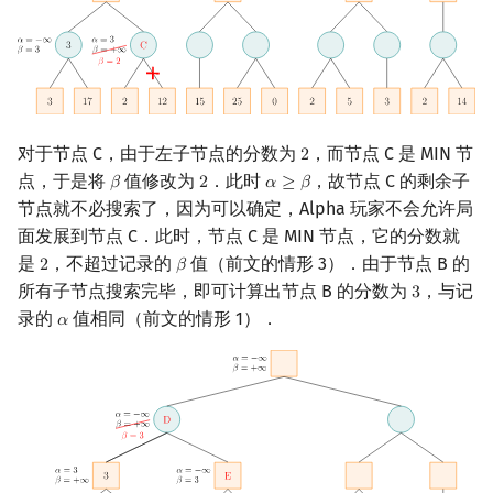
对于节点 C，由于左子节点的分数为
，而节点 C 是 MIN 节
2
2
点，于是将
值修改为
．此时
，故节点 C 的剩余子
𝛽
2
𝛼
≥
𝛽
β
2
α
≥
β
节点就不必搜索了，因为可以确定，Alpha 玩家不会允许局
面发展到节点 C．此时，节点 C 是 MIN 节点，它的分数就
是
，不超过记录的
值（前文的情形 3）．由于节点 B 的
2
𝛽
2
β
所有子节点搜索完毕，即可计算出节点 B 的分数为
，与记
3
3
录的
值相同（前文的情形 1）．
𝛼
α