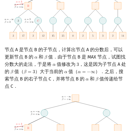
节点 A 是节点 B 的子节点，计算出节点 A 的分数后，可以
更新节点 B 的
和
值．由于节点 B 是 MAX 节点，试图找
𝛼
𝛽
α
β
分数大的走法，于是将
值修改为
，这是因为子节点 A 处
𝛼
3
α
3
的
值（
）大于当前的
值（
）．之后，搜
𝛽
𝛽
=
3
𝛼
𝛼
=
−
∞
β
β
=
3
α
α
=
−
∞
索节点 B 的右子节点 C，并将节点 B 的
和
值传递给节
𝛼
𝛽
α
β
点 C．