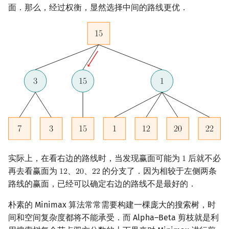
面．那么，经过权衡，显然选择中间的路线更优．
矩阵树定理
Min_25 筛
LGV 引理
洲阁筛
最大团搜索算法
类欧几里德算法
支配树
Meissel–Lehmer 算法
图上随机游走
连分数
Stern–Brocot 树与 Farey
实际上，在看右边的路线时，当发现赢面可能为
后就不必
二次域
1
1
再去看赢面为
、
、
的分支了．因为相较于左侧两条
1
2
2
0
2
2
12
20
22
路线的赢面，已经可以确定右边的路线不是最好的．
Pell 方程
朴素的 Minimax 算法常常需要构建一棵庞大的搜索树，时
间和空间复杂度都将不能承受．而 Alpha–Beta 剪枝就是利