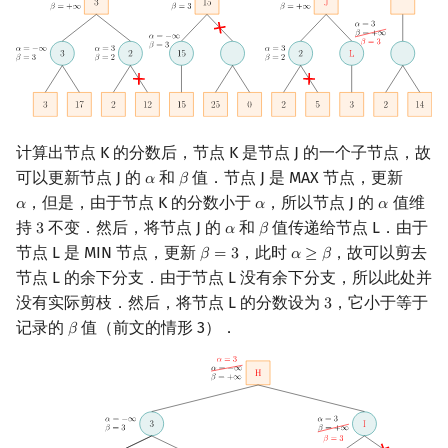
计算出节点 K 的分数后，节点 K 是节点 J 的一个子节点，故
可以更新节点 J 的
和
值．节点 J 是 MAX 节点，更新
𝛼
𝛽
α
β
，但是，由于节点 K 的分数小于
，所以节点 J 的
值维
𝛼
𝛼
𝛼
α
α
α
持
不变．然后，将节点 J 的
和
值传递给节点 L．由于
3
𝛼
𝛽
3
α
β
节点 L 是 MIN 节点，更新
，此时
，故可以剪去
𝛽
=
3
𝛼
≥
𝛽
β
=
3
α
≥
β
节点 L 的余下分支．由于节点 L 没有余下分支，所以此处并
没有实际剪枝．然后，将节点 L 的分数设为
，它小于等于
3
3
记录的
值（前文的情形 3）．
𝛽
β