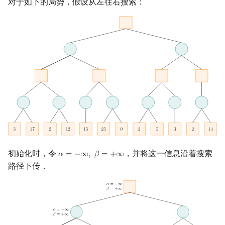
对于如下的局势，假设从左往右搜索：
初始化时，令
，并将这一信息沿着搜索
𝛼
=
−
∞
,
𝛽
=
+
∞
α
=
−
∞
,
β
=
+
∞
路径下传．