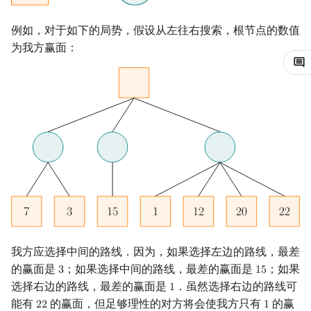
回文树
概率论
可持久化数据结构
欧拉图
Kahan 求和
二次剩余
例如，对于如下的局势，假设从左往右搜索，根节点的数值
为我方赢面：
序列自动机
博弈论
树套树
哈密顿图
珂朵莉树/颜色段均摊
阶 & 原根
最小表示法
数值算法
K-D Tree
二分图
空间优化简介
离散对数
Lyndon 分解
序理论
动态树
平面图
高次剩余 & 单位根
Main–Lorentz 算法
杨氏矩阵
析合树
弦图
数论分块
拟阵
PQ 树
图的着色
狄利克雷卷积
Berlekamp–Massey 算法
手指树
网络流
莫比乌斯反演
我方应选择中间的路线．因为，如果选择左边的路线，最差
霍夫曼树
图的匹配
杜教筛
的赢面是
；如果选择中间的路线，最差的赢面是
；如果
3
1
5
3
15
选择右边的路线，最差的赢面是
．虽然选择右边的路线可
Prüfer 序列
Powerful Number 筛
1
1
能有
的赢面，但足够理性的对方将会使我方只有
的赢
2
2
1
22
1