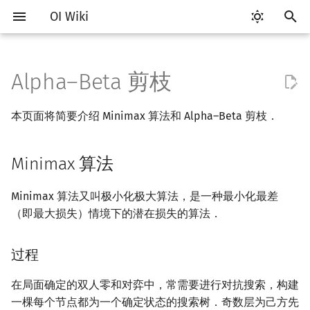
OI Wiki
键
入
Alpha–Beta 剪枝
Getting Started
比赛相关简介
工具软件简介
语言基础简介
算法基础简介
Minimax 算法
动态规划部分简介
字符串部分简介
数学部分简介
数据结构部分简介
图论部分简介
计算几何部分简介
杂项简介
RMQ
OI 赛事与赛制
题型概述
读入、输出优化
Vim
评测工具简介
Testlib 简介
Hello, World!
C++ 标准库简介
类
复杂度简介
排序简介
DP 优化简介
后缀数组简介
数字系统简介
数论基础
多项式与生成函数简介
排列组合
线性代数简介
线性规划基础
基本概念
基本概念
博弈论简介
插值
并查集
堆简介
分块思想
线段树基础
二叉搜索树 & 平衡树
可持久化数据结构简介
线段树套线段树
Link Cut Tree
树基础
最短路
最小生成树
强连通分量
网络流简介
图匹配
离线算法简介
随机函数
以
本页面将简要介绍 Minimax 算法和 Alpha–Beta 剪枝．
开
关于本项目
赛事
代码编辑工具
C++ 基础
复杂度
动态规划基础
字符串基础
布尔代数
栈
图论相关概念
二维计算几何基础
离散化
并查集应用
过程
ICPC/CCPC 赛事与赛制
交互题
分段打表
Emacs
Arbiter
通用
C++ 语法基础
STL 容器
命名空间
均摊复杂度
选择排序
单调队列/单调栈优化
最优原地后缀排序算法
进位制
模算术简介
代数基本定理
抽屉原理
向量
单纯形法
群论
条件概率与独立性
公平组合游戏
数值积分
并查集复杂度
二叉堆
块状数组
线段树合并 & 分裂
Treap
可持久化线段树
平衡树套线段树
全局平衡二叉树
树的直径
差分约束
最小树形图
双连通分量
最大流
二分图最大匹配
CDQ 分治
随机化技巧
始
Minimax 算法
如何参与
题型
评测工具
C++ 标准库
枚举
记忆化搜索
标准库
数字系统
队列
图的存储
三维计算几何基础
双指针
括号序列
示例
常见错误
VS Code
Cena
Generator
变量
STL 算法
值类别
冒泡排序
斜率优化
平衡三进制
素数
快速傅里叶变换
容斥原理
内积和外积
环论
随机变量
零和游戏
高斯消元
配对堆
块状链表
李超线段树
Splay 树
可持久化块状数组
线段树套平衡树
Euler Tour Tree
树的中心
k 短路
最小直径生成树
割点和桥
最小割
二分图最大权匹配
整体二分
爬山算法
搜
OI Wiki 不是什么
学习路线
命令行
C++ 进阶
模拟
Alpha–Beta 剪枝
背包 DP
字符串匹配
位操作
链表
DFS（图论）
距离
离线算法
线段树与离线询问
常见技巧
Atom
CCR Plus
Validator
运算
bitset
重载运算符
插入排序
四边形不等式优化
格雷码
最大公约数
快速数论变换
斐波那契数列
矩阵
域论
随机变量的数字特征
非公平组合游戏
牛顿迭代法
左偏树
树分块
猫树
WBLT
可持久化平衡树
树状数组套权值线段树
Top Tree
树的重心
同余最短路
圆方树
费用流
一般图最大匹配
莫队算法
模拟退火
索
Minimax 算法又叫极小化极大算法，是一种最小化最差
（即最大损失）情境下的潜在损失的算法．
格式手册
学习资源
命令行编译与调试
C++ 与其他常用语言的区别
递归 & 分治
区间 DP
字符串哈希
二进制集合操作
哈希表
BFS（图论）
Pick 定理
分数规划
过程
Eclipse
Lemon
Interactor
流程控制语句
string
引用
计数排序
Slope Trick 优化
欧拉函数
快速沃尔什变换
错位排列
初等变换
Schreier–Sims 算法
概率不等式
Sqrt Tree
区间最值操作 & 区间历史
替罪羊树
可持久化字典树
分块套树状数组
最近公共祖先
点/边连通度
上下界网络流
一般图最大权匹配
值
过程
数学符号表
技巧
编译器
Pascal 转 C++ 急救
贪心
DAG 上的 DP
字典树 (Trie)
高精度计算
并查集
树上问题
三角剖分
随机化
示例
Notepad++
Checker
高级数据类型
pair
常量
基数排序
WQS 二分
筛法
Chirp Z 变换
卡特兰数
行列式
笛卡尔树
可持久化可并堆
树链剖分
Stoer–Wagner 算法
稳定匹配
Kinetic Tournament Tree
在局面确定的双人零和对弈中，常需要进行对抗搜索，构建
F.A.Q.
出题
WSL (Windows 10)
Python 速成
排序
树形 DP
前缀函数与 KMP 算法
快速幂
堆
有向无环图
凸包
悬线法
实现
Kate
函数
新版 C++ 特性
快速排序
状态设计优化
分解质因数
多项式牛顿迭代
斯特林数
线性空间
Size Balanced Tree
树上启发式合并
一棵每个节点都为一个确定状态的搜索树．奇数层为己方先