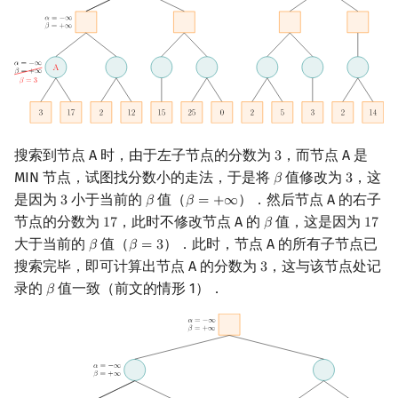
搜索到节点 A 时，由于左子节点的分数为
，而节点 A 是
3
3
MIN 节点，试图找分数小的走法，于是将
值修改为
，这
𝛽
3
β
3
是因为
小于当前的
值（
）．然后节点 A 的右子
3
𝛽
𝛽
=
+
∞
3
β
β
=
+
∞
节点的分数为
，此时不修改节点 A 的
值，这是因为
1
7
𝛽
1
7
17
β
17
大于当前的
值（
）．此时，节点 A 的所有子节点已
𝛽
𝛽
=
3
β
β
=
3
搜索完毕，即可计算出节点 A 的分数为
，这与该节点处记
3
3
录的
值一致（前文的情形 1）．
𝛽
β