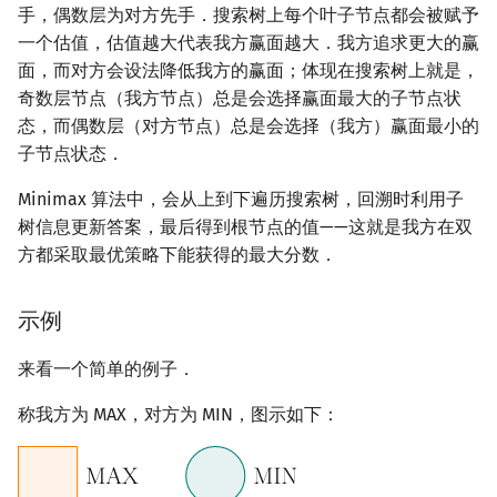
手，偶数层为对方先手．搜索树上每个叶子节点都会被赋予
镜像站列表
Special Judge
Java 速成
前缀和 & 差分
参考资料与注释
状压 DP
Boyer–Moore 算法
置换和排列
块状数据结构
拓扑排序
扫描线
有限状态自动机
Dev-C++
文件操作
Lambda 表达式
归并排序
裴蜀定理 & 一次不定方程
多项式多点求值|快速插值
贝尔数
线性基
AVL 树
虚树
一个估值，估值越大代表我方赢面越大．我方追求更大的赢
面，而对方会设法降低我方的赢面；体现在搜索树上就是，
致谢
Testlib
Java 进阶
二分
数位 DP
Z 函数（扩展 KMP）
弧度制与坐标系
单调栈
最短路问题
旋转卡壳
计算理论基础
CLion
pb_ds
堆排序
费马小定理 & 欧拉定理
多项式初等函数
伯努利数
线性映射
红黑树
树分治
奇数层节点（我方节点）总是会选择赢面最大的子节点状
态，而偶数层（对方节点）总是会选择（我方）赢面最小的
Polygon
倍增
插头 DP
AC 自动机
复数
单调队列
生成树问题
半平面交
字节顺序
Geany
编译优化
桶排序
模逆元
常系数齐次线性递推
Entringer Number
特征多项式
左偏红黑树
动态树分治
子节点状态．
OJ 工具
构造
计数 DP
后缀数组 (SA)
数论
ST 表
斯坦纳树
平面最近点对
约瑟夫问题
Xcode
希尔排序
线性同余方程
多项式平移|连续点值平移
Eulerian Number
对角化
AA 树
AHU 算法
Minimax 算法中，会从上到下遍历搜索树，回溯时利用子
树信息更新答案，最后得到根节点的值——这就是我方在双
LaTeX 入门
动态 DP
后缀自动机 (SAM)
多项式与生成函数
树状数组
拆点
随机增量法
表达式求值
GUIDE
锦标赛排序
中国剩余定理
符号化方法
分拆数
Jordan标准型
树哈希
方都采取最优策略下能获得的最大分数．
Git
概率 DP
后缀平衡树
组合数学
线段树
连通性相关
反演变换
在一台机器上规划任务
Sublime Text
Tim 排序
升幂引理
Lagrange 反演
范德蒙德卷积
树上随机游走
示例
DP 套 DP
广义后缀自动机
线性代数
划分树
环计数问题
计算几何杂项
主元素问题
CP Editor
排序相关 STL
阶乘取模
形式幂级数复合|复合逆
Pólya 计数
来看一个简单的例子．
DP 优化
后缀树
线性规划
二叉搜索树 & 平衡树
最小环
Garsia–Wachs 算法
称我方为 MAX，对方为 MIN，图示如下：
Code::Blocks
排序应用
卢卡斯定理
普通生成函数
图论计数
其它 DP 方法
Manacher
抽象代数
跳表
2-SAT
15-puzzle
同余方程
指数生成函数