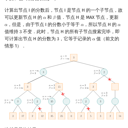
𝛽
计算出节点 I 的分数后，节点 I 是节点 H 的一个子节点，故
可以更新节点 H 的
和
值．节点 H 是 MAX 节点，更新
𝛼
𝛽
α
β
，但是，由于节点 I 的分数小于等于
，所以节点 H 的
𝛼
𝛼
𝛼
α
α
α
值维持
不变．此时，节点 H 的所有子节点搜索完毕，即
3
3
可计算出节点 H 的分数为
，它等于记录的
值（前文的
3
𝛼
3
α
情形 1）．