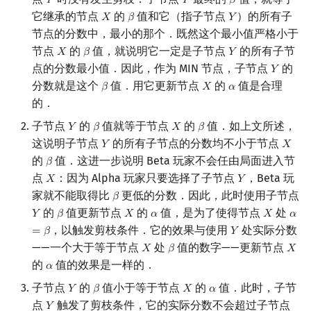
𝑌
𝑌
𝛽
Y
Y
β
它继承的节点
的
值和它（指子节点
）的所有子
𝑋
𝛽
𝑌
X
β
Y
节点的分数中，最小的那个．既然这个最小值严格小于
节点
的
值，就说明它一定是子节点
的所有子节
𝑋
𝛽
𝑌
X
β
Y
点的分数最小值．因此，作为 MIN 节点，子节点
的
𝑌
Y
分数就是这个
值．用它更新节点
的
值是合理
𝛽
𝑋
𝛼
β
X
α
的．
子节点
的
值就等于节点
的
值．如上文所述，
𝑌
𝛽
𝑋
𝛽
Y
β
X
β
这说明子节点
的所有子节点的分数均不小于节点
𝑌
𝑋
Y
X
的
值．这进一步说明 Beta 玩家不会任由局面进入节
𝛽
β
点
：因为 Alpha 玩家只要选择了子节点
，Beta 玩
𝑋
𝑌
X
Y
家就不能取得比
更低的分数．因此，此时使用子节点
𝛽
β
的
值更新节点
的
值，是为了使得节点
处
𝑌
𝛽
𝑋
𝛼
𝑋
𝛼
Y
β
X
α
X
α
=
β
，以触发剪枝条件．它的效果与使用
处实际分数
=
𝛽
𝑌
Y
——一个大于等于节点
处
值的数字——更新节点
𝑋
𝛽
𝑋
X
β
X
的
值的效果是一样的．
𝛼
α
子节点
的
值小于等于节点
的
值．此时，子节
𝑌
𝛽
𝑋
𝛼
Y
β
X
α
点
触发了剪枝条件，它的实际分数不会超过子节点
𝑌
Y