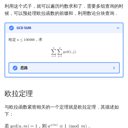
利用这个式子，就可以遍历约数求和了．需要多组查询的时
候，可以预处理欧拉函数的前缀和，利用数论分块查询．
GCD SUM
给定
，求
𝑛
≤
1
0
0
0
0
0
n
≤
100000
𝑛
𝑛
∑
i
=
1
n
∑
j
=
1
n
gcd
(
i
,
j
)
.
∑
∑
g
c
d
(
𝑖
,
𝑗
)
.
𝑖
=
1
𝑗
=
1
思路
欧拉定理
与欧拉函数紧密相关的一个定理就是欧拉定理．其描述如
下：
若
，则
．
𝜑
(
𝑚
)
g
c
d
(
𝑎
,
𝑚
)
=
1
𝑎
≡
1
(
m
o
d
𝑚
)
gcd
(
a
,
m
)
=
1
a
φ
(
m
)
≡
1
(
mod
m
)