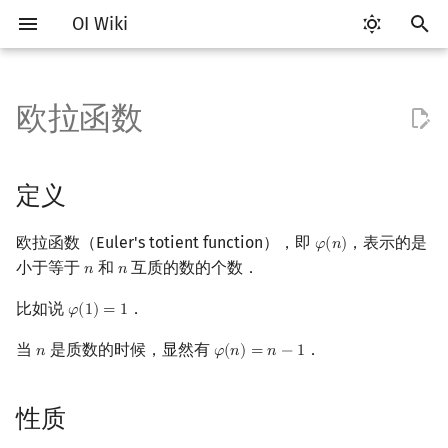
OI Wiki
键
入
欧拉函数
Getting Started
比赛相关简介
工具软件简介
语言基础简介
算法基础简介
搜索部分简介
动态规划部分简介
字符串部分简介
数字系统简介
定义
多项式与生成函数简介
排列组合
线性代数简介
线性规划基础
基本概念
基本概念
博弈论简介
插值
数据结构部分简介
图论部分简介
计算几何部分简介
杂项简介
RMQ
OI 赛事与赛制
题型概述
读入、输出优化
Vim
评测工具简介
Testlib 简介
Hello, World!
C++ 标准库简介
类
复杂度简介
排序简介
DP 优化简介
后缀数组简介
并查集
堆简介
分块思想
线段树基础
二叉搜索树 & 平衡树
可持久化数据结构简介
线段树套线段树
Link Cut Tree
树基础
最短路
最小生成树
强连通分量
网络流简介
图匹配
离线算法简介
随机函数
以
开
关于本项目
赛事
代码编辑工具
C++ 基础
复杂度
DFS（搜索）
动态规划基础
字符串基础
进位制
性质
代数基本定理
抽屉原理
向量
单纯形法
群论
条件概率与独立性
公平组合游戏
数值积分
栈
图论相关概念
二维计算几何基础
离散化
并查集应用
ICPC/CCPC 赛事与赛制
交互题
分段打表
Emacs
Arbiter
通用
C++ 语法基础
STL 容器
命名空间
均摊复杂度
选择排序
单调队列/单调栈优化
最优原地后缀排序算法
并查集复杂度
二叉堆
块状数组
线段树合并 & 分裂
Treap
可持久化线段树
平衡树套线段树
全局平衡二叉树
树的直径
差分约束
最小树形图
双连通分量
最大流
二分图最大匹配
CDQ 分治
随机化技巧
定义
始
如何参与
题型
评测工具
C++ 标准库
枚举
BFS（搜索）
记忆化搜索
标准库
平衡三进制
实现
快速傅里叶变换
容斥原理
内积和外积
环论
随机变量
零和游戏
高斯消元
队列
图的存储
三维计算几何基础
双指针
括号序列
常见错误
VS Code
Cena
Generator
变量
STL 算法
值类别
冒泡排序
斜率优化
配对堆
块状链表
李超线段树
Splay 树
可持久化块状数组
线段树套平衡树
Euler Tour Tree
树的中心
k 短路
最小直径生成树
割点和桥
最小割
二分图最大权匹配
整体二分
爬山算法
欧拉函数（Euler's totient function），即
，表示的是
𝜑
(
𝑛
)
φ
(
n
)
搜
小于等于
和
互质的数的个数．
𝑛
𝑛
n
n
OI Wiki 不是什么
学习路线
命令行
C++ 进阶
模拟
双向搜索
背包 DP
字符串匹配
格雷码
应用
快速数论变换
斐波那契数列
矩阵
域论
随机变量的数字特征
非公平组合游戏
牛顿迭代法
链表
DFS（图论）
距离
离线算法
线段树与离线询问
常见技巧
Atom
CCR Plus
Validator
运算
bitset
重载运算符
插入排序
四边形不等式优化
左偏树
树分块
猫树
WBLT
可持久化平衡树
树状数组套权值线段树
Top Tree
树的重心
同余最短路
圆方树
费用流
一般图最大匹配
莫队算法
模拟退火
索
比如说
．
𝜑
(
1
)
=
1
φ
(
1
)
=
1
格式手册
学习资源
命令行编译与调试
C++ 与其他常用语言的区别
递归 & 分治
启发式搜索
区间 DP
字符串哈希
欧拉定理
快速沃尔什变换
错位排列
初等变换
Schreier–Sims 算法
概率不等式
哈希表
BFS（图论）
Pick 定理
分数规划
Eclipse
Lemon
Interactor
流程控制语句
string
引用
计数排序
Slope Trick 优化
Sqrt Tree
区间最值操作 & 区间历史
替罪羊树
可持久化字典树
分块套树状数组
最近公共祖先
点/边连通度
上下界网络流
一般图最大权匹配
当
是质数的时候，显然有
．
𝑛
𝜑
(
𝑛
)
=
𝑛
−
1
n
φ
(
n
)
=
n
−
1
值
数学符号表
技巧
编译器
Pascal 转 C++ 急救
贪心
A*
DAG 上的 DP
字典树 (Trie)
Chirp Z 变换
卡特兰数
行列式
并查集
树上问题
三角剖分
随机化
扩展欧拉定理
Notepad++
Checker
高级数据类型
pair
常量
基数排序
WQS 二分
笛卡尔树
可持久化可并堆
树链剖分
Stoer–Wagner 算法
稳定匹配
Kinetic Tournament Tree
性质
F.A.Q.
出题
WSL (Windows 10)
Python 速成
排序
迭代加深搜索
树形 DP
前缀函数与 KMP 算法
习题
多项式牛顿迭代
斯特林数
线性空间
堆
有向无环图
凸包
悬线法
Kate
函数
新版 C++ 特性
快速排序
状态设计优化
Size Balanced Tree
树上启发式合并