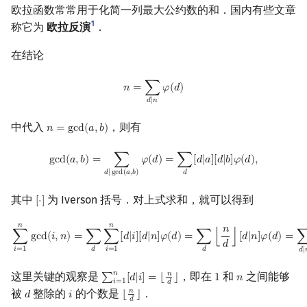
欧拉函数常常用于化简一列最大公约数的和．国内有些文章
1
称它为
欧拉反演
．
在结论
n
=
∑
d
|
n
φ
(
d
)
𝑛
=
∑
𝜑
(
𝑑
)
𝑑
|
𝑛
中代入
，则有
𝑛
=
g
c
d
(
𝑎
,
𝑏
)
n
=
gcd
(
a
,
b
)
gcd
(
a
,
b
)
=
∑
d
|
gcd
(
a
,
b
)
φ
(
d
)
=
∑
d
[
d
|
a
]
[
d
|
b
]
φ
(
d
)
,
g
c
d
(
𝑎
,
𝑏
)
=
∑
𝜑
(
𝑑
)
=
∑
[
𝑑
|
𝑎
]
[
𝑑
|
𝑏
]
𝜑
(
𝑑
)
,
𝑑
𝑑
|
g
c
d
(
𝑎
,
𝑏
)
其中
为 Iverson 括号．对上式求和，就可以得到
[
⋅
]
[
⋅
]
𝑛
𝑛
∑
i
=
1
n
gcd
(
i
,
n
)
=
∑
d
∑
i
=
1
n
[
d
|
i
]
[
d
|
n
]
φ
(
d
)
=
∑
d
⌊
n
d
⌋
[
d
|
n
]
φ
(
d
)
=
∑
d
|
n
⌊
n
𝑛
∑
g
c
d
(
𝑖
,
𝑛
)
=
∑
∑
[
𝑑
|
𝑖
]
[
𝑑
|
𝑛
]
𝜑
(
𝑑
)
=
∑
⌊
⌋
[
𝑑
|
𝑛
]
𝜑
(
𝑑
)
=
𝑑
𝑖
=
1
𝑖
=
1
𝑑
𝑑
𝑑
|
𝑛
这里关键的观察是
，即在
和
之间能够
𝑛
∑
[
𝑑
|
𝑖
]
=
⌊
⌋
1
𝑛
∑
i
=
1
n
[
d
|
i
]
=
⌊
n
d
⌋
1
n
𝑖
=
1
𝑑
被
整除的
的个数是
．
𝑛
𝑑
𝑖
⌊
⌋
d
i
⌊
n
d
⌋
𝑑