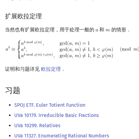
扩展欧拉定理
当然也有扩展欧拉定理，用于处理一般的
和
的情形．
𝑎
𝑚
a
m
a
b
≡
{
a
b
mod
φ
(
m
)
,
gcd
(
a
,
m
)
=
1
a
b
,
gcd
(
a
,
m
)
≠
1
,
b
<
φ
(
m
)
a
b
mod
φ
(
⎧
𝑏
m
o
d
𝜑
(
𝑚
)
g
c
d
(
𝑎
,
𝑚
)
=
1
𝑎
,
{

{
𝑏
𝑏
𝑎
≡
(
m
o
d
𝑚
𝑎
,
g
c
d
(
𝑎
,
𝑚
)
≠
1
,
𝑏
<
𝜑
(
𝑚
)
⎨
{

𝑏
m
o
d
𝜑
(
𝑚
)
+
𝜑
(
𝑚
)
g
c
d
(
𝑎
,
𝑚
)
≠
1
,
𝑏
≥
𝜑
(
𝑚
)
𝑎
,
{
⎩
证明和习题详见
欧拉定理
．
习题
SPOJ ETF. Euler Totient Function
UVa 10179. Irreducible Basic Fractions
UVa 10299. Relatives
UVa 11327. Enumerating Rational Numbers