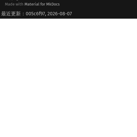
Made with
Material for MkDocs
最近更新：005c6f97, 2026-08-07