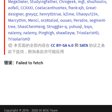
MegaOwIer
,
StudyingFather
,
Chrogeek
,
mgt
,
shuzhouliu
,
aofall
,
CCXXXI
,
CoelacanthusHex
,
frank-xjh
,
Great-
designer
,
greyqz
,
henrytbtrue
,
kZime
,
lihaoyu1234
,
Marcythm
,
Menci
,
orzAtalod
,
ouuan
,
Persdre
,
segment-
tree
,
ShaoChenHeng
,
Struggler-q
,
yuhuoji
,
ksyx
,
nalemy
,
nalemy
,
Pinghigh
,
shawlleyw
,
TrisolarisHD
,
TrisolarisHD
本页面的全部内容在
CC BY-SA 4.0
和
SATA
协议之条
款下提供，附加条款亦可能应用
Copyright © 2016 - 2026 OI Wiki Team