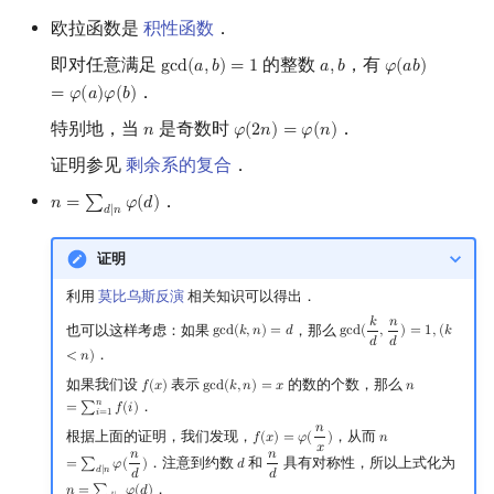
欧拉函数是
积性函数
．
镜像站列表
Special Judge
Java 速成
前缀和 & 差分
IDA*
状压 DP
Boyer–Moore 算法
参考资料与注释
多项式多点求值|快速插值
贝尔数
线性基
块状数据结构
拓扑排序
扫描线
有限状态自动机
Dev-C++
文件操作
Lambda 表达式
归并排序
AVL 树
虚树
即对任意满足
的整数
，有
g
c
d
(
𝑎
,
𝑏
)
=
1
𝑎
,
𝑏
𝜑
(
𝑎
𝑏
)
gcd
(
a
,
b
)
=
1
a
,
b
φ
(
a
b
)
=
φ
(
a
)
φ
(
致谢
Testlib
Java 进阶
二分
回溯法
数位 DP
Z 函数（扩展 KMP）
多项式初等函数
伯努利数
线性映射
单调栈
最短路问题
旋转卡壳
计算理论基础
CLion
pb_ds
堆排序
红黑树
树分治
．
=
𝜑
(
𝑎
)
𝜑
(
𝑏
)
特别地，当
是奇数时
．
𝑛
𝜑
(
2
𝑛
)
=
𝜑
(
𝑛
)
n
φ
(
2
n
)
=
φ
(
n
)
Polygon
倍增
Dancing Links
插头 DP
AC 自动机
常系数齐次线性递推
Entringer Number
特征多项式
单调队列
生成树问题
半平面交
字节顺序
Geany
编译优化
桶排序
左偏红黑树
动态树分治
证明参见
剩余系的复合
．
OJ 工具
构造
Alpha–Beta 剪枝
计数 DP
后缀数组 (SA)
多项式平移|连续点值平移
Eulerian Number
对角化
ST 表
斯坦纳树
平面最近点对
约瑟夫问题
Xcode
希尔排序
AA 树
AHU 算法
．
𝑛
=
∑
𝜑
(
𝑑
)
n
=
∑
d
∣
n
φ
(
d
)
𝑑
∣
𝑛
LaTeX 入门
优化
动态 DP
后缀自动机 (SAM)
符号化方法
分拆数
Jordan标准型
树状数组
拆点
随机增量法
表达式求值
GUIDE
锦标赛排序
树哈希
证明
利用
莫比乌斯反演
相关知识可以得出．
Git
概率 DP
后缀平衡树
Lagrange 反演
范德蒙德卷积
线段树
连通性相关
反演变换
在一台机器上规划任务
Sublime Text
Tim 排序
树上随机游走
𝑘
𝑛
也可以这样考虑：如果
，那么
g
c
d
(
𝑘
,
𝑛
)
=
𝑑
g
c
d
(
,
)
=
1
,
(
𝑘
gcd
(
k
,
n
)
=
d
gcd
(
k
d
,
n
d
)
=
1
,
(
k
<
n
)
𝑑
𝑑
．
DP 套 DP
广义后缀自动机
形式幂级数复合|复合逆
Pólya 计数
划分树
环计数问题
计算几何杂项
主元素问题
CP Editor
排序相关 STL
<
𝑛
)
如果我们设
表示
的数的个数，那么
𝑓
(
𝑥
)
g
c
d
(
𝑘
,
𝑛
)
=
𝑥
𝑛
f
(
x
)
gcd
(
k
,
n
)
=
x
n
=
∑
i
=
1
n
f
(
i
)
𝑛
．
=
∑
𝑓
(
𝑖
)
DP 优化
后缀树
普通生成函数
图论计数
二叉搜索树 & 平衡树
最小环
Garsia–Wachs 算法
Code::Blocks
排序应用
𝑖
=
1
𝑛
根据上面的证明，我们发现，
，从而
𝑓
(
𝑥
)
=
𝜑
(
)
𝑛
f
(
x
)
=
φ
(
n
x
)
n
=
∑
d
∣
n
φ
(
n
d
)
𝑥
𝑛
𝑛
．注意到约数
和
具有对称性，所以上式化为
其它 DP 方法
Manacher
指数生成函数
跳表
2-SAT
15-puzzle
=
∑
𝜑
(
)
𝑑
d
n
d
𝑑
∣
𝑛
𝑑
𝑑
．
𝑛
=
∑
𝜑
(
𝑑
)
n
=
∑
d
∣
n
φ
(
d
)