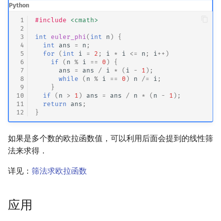
Python
 1
#include
<cmath>
 2
 3
int
euler_phi
(
int
n
)
{
 4
int
ans
=
n
;
 5
for
(
int
i
=
2
;
i
*
i
<=
n
;
i
++
)
 6
if
(
n
%
i
==
0
)
{
 7
ans
=
ans
/
i
*
(
i
-
1
);
 8
while
(
n
%
i
==
0
)
n
/=
i
;
 9
}
10
if
(
n
>
1
)
ans
=
ans
/
n
*
(
n
-
1
);
11
return
ans
;
12
}
如果是多个数的欧拉函数值，可以利用后面会提到的线性筛
法来求得．
详见：
筛法求欧拉函数
应用