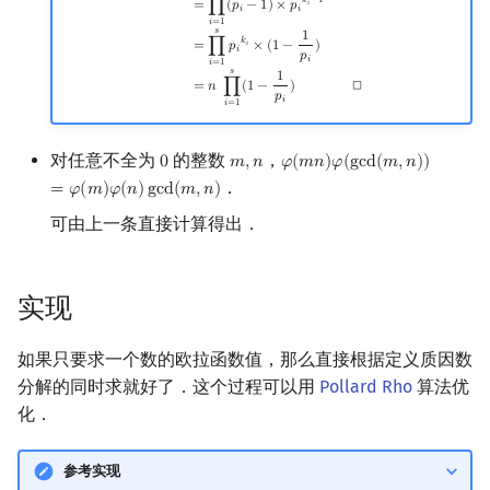
𝑘
−
1
=
∏
(
𝑝
−
1
)
×
𝑝
𝑖
𝑖
𝑖
矩阵树定理
𝑖
=
1
𝑠
1
𝑘
=
∏
𝑝
×
(
1
−
)
𝑖
𝑖
𝑝
𝑖
𝑖
=
1
LGV 引理
𝑠
1
◻
=
𝑛
∏
(
1
−
)
𝑝
𝑖
𝑖
=
1
最大团搜索算法
对任意不全为
的整数
，
0
𝑚
,
𝑛
𝜑
(
𝑚
𝑛
)
𝜑
(
g
c
d
(
𝑚
,
𝑛
)
)
0
m
,
n
φ
(
m
n
)
φ
(
gcd
(
m
,
n
)
)
=
φ
(
m
)
φ
(
支配树
．
=
𝜑
(
𝑚
)
𝜑
(
𝑛
)
g
c
d
(
𝑚
,
𝑛
)
可由上一条直接计算得出．
图上随机游走
实现
如果只要求一个数的欧拉函数值，那么直接根据定义质因数
分解的同时求就好了．这个过程可以用
Pollard Rho
算法优
化．
参考实现