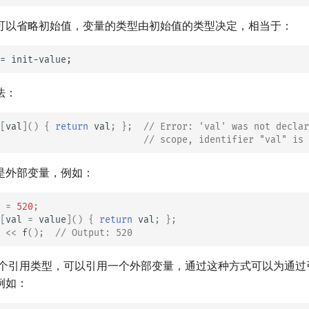
可以省略初始值，变量的类型由初始值的类型决定，相当于：
法：
[
val
]()
{
return
val
;
};
// Error: 'val' was not declar
// scope, identifier "val" is 
是外部变量，例如：
=
520
;
[
val
=
value
]()
{
return
val
;
};
<<
f
();
// Output: 520
个引用类型，可以引用一个外部变量，通过这种方式可以为通过
例如：