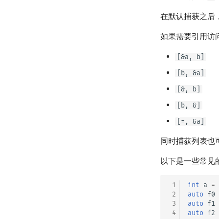
在默认捕获之后
如果需要引用访
[&a, b]
[b, &a]
[&, b]
[b, &]
[=, &a]
同时捕获列表也
以下是一些常见
 1
int
a
=
 2
auto
f0
 3
auto
f1
 4
auto
f2