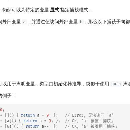
，仍然可以为特定的变量
显式
指定捕获模式．
问外部变量
，并通过值访问外部变量
，那么以下捕获子句都
a
b
可以用于声明变量，类型由初始化器推导，类似于使用
声
auto
的例子：
0
;
=
[]()
{
return
a
*
9
;
};
// Error, 无法访问 'a'
=
[
a
]()
{
return
a
*
9
;
};
// OK, 'a' 被值「捕获」
=
[
&
a
]()
{
return
a
++
;
};
// OK, 'a' 被引用「捕获」