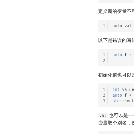
定义新的变量不
1
以下是错误的写
1
auto
f
=
2
初始化值也可以
1
int
value
2
auto
f
=
3
std
::
cout
也可以是一
val
变量取个别名，