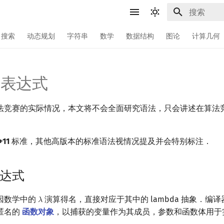
键入以开始
搜索
动态规划
字符串
数学
数据结构
图论
计算几何
a 表达式
法竞赛的实际情况，本文将不会全面研究语法，只会讲述在算法
+11
标准，其他高版本的标准语法视情况提及并会特别标注．
表达式
式因数学中的
演算得名，直接对应于其中的 lambda 抽象．编
𝜆
λ
匿名的
函数对象
，以捕获的变量作为其成员，参数和函数体用于