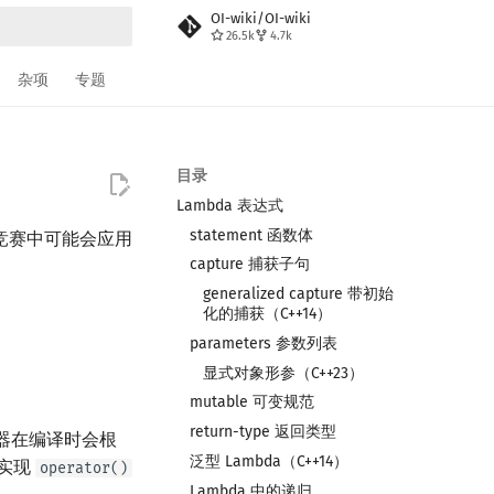
OI-wiki/OI-wiki
26.5k
4.7k
搜索
杂项
专题
目录
Lambda 表达式
statement 函数体
竞赛中可能会应用
capture 捕获子句
generalized capture 带初始
化的捕获（C++14）
parameters 参数列表
显式对象形参（C++23）
mutable 可变规范
return-type 返回类型
译器在编译时会根
泛型 Lambda（C++14）
实现
operator()
Lambda 中的递归