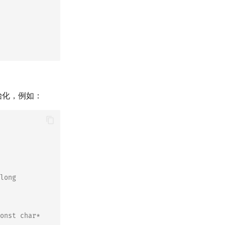
初始化，例如：
long
nst char*