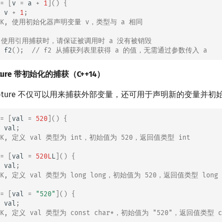
=
[
v
=
a
+
1
]()
{
v
+
1
;
 OK, 使用初始化器声明变量 v，类型与 a 相同
，使用引用捕获时，请保证被调用时 a 没有被销毁
f2
();
// f2 从捕获列表里获得 a 的值，无需通过参数传入 a
capture 带初始化的捕获（C++14）
，capture 不仅可以用来捕获外部变量，还可用于声明新的变量并
=
[
val
=
520
]()
{
val
;
OK, 定义 val 类型为 int，初始值为 520，返回值类型 int
=
[
val
=
520L
L
]()
{
val
;
OK, 定义 val 类型为 long long，初始值为 520，返回值类型 long 
=
[
val
=
"520"
]()
{
val
;
OK, 定义 val 类型为 const char*，初始值为 "520"，返回值类型 co