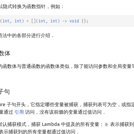
e 可以隐式转换为函数指针，例如：
(
int
,
int
)
=
[](
int
,
int
)
->
void
{};
语法中的各部分进行介绍．
函数体
达式的函数体与普通函数的函数体类似，除了能访问参数和全局变
获子句
 capture 子句开头，它指定哪些变量被捕获，捕获列表可为空，或
量通过
引用
访问，没有该前缀的变量通过值访问．
认捕获模式，捕获 Lambda 中提及的所有变量：
表示捕获到
&
表示捕获到的所有变量都通过值访问．