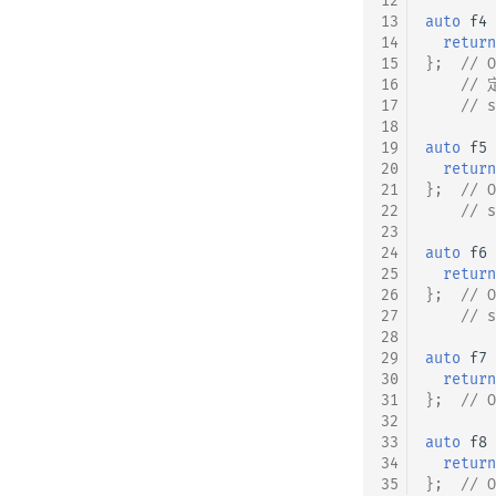
12
13
auto
f4
14
return
15
};
// 
16
// 
17
// s
18
19
auto
f5
20
return
21
};
// 
22
// s
23
24
auto
f6
25
return
26
};
// 
27
// s
28
29
auto
f7
30
return
31
};
// 
32
33
auto
f8
34
return
35
};
// 