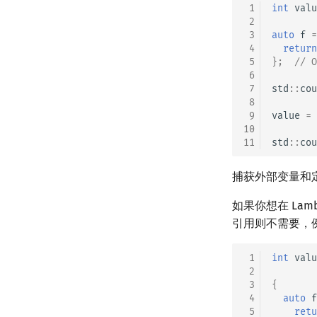
 1
int
valu
 2
 3
auto
f
=
 4
return
 5
};
// 
 6
 7
std
::
cou
 8
 9
value
=
10
11
std
::
cou
捕获外部变量和
如果你想在 Lam
引用则不需要，
 1
int
valu
 2
 3
{
 4
auto
f
 5
retu