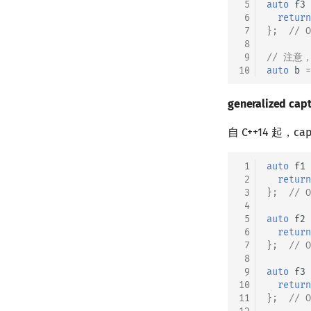
 5
auto
f3
 6
return
 7
};
//
 8
 9
// 注意
10
auto
b
=
generalized 
自 C++14 起
 1
auto
f1
 2
return
 3
};
// 
 4
 5
auto
f2
 6
return
 7
};
// 
 8
 9
auto
f3
10
return
11
};
// 