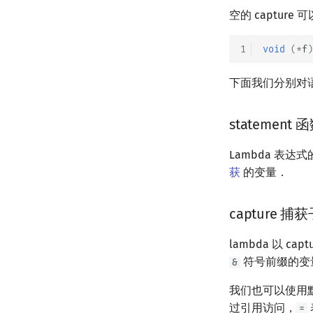
空的 captur
1
void
(
*
f
)
下面我们分别对
statement 
Lambda 表
获
的变量．
capture 捕
lambda 以
符号前缀的变
&
我们也可以使用默
过引用访问，
=