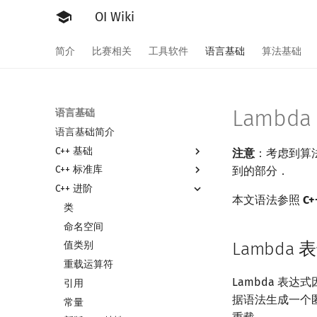
OI Wiki
简介
比赛相关
工具软件
语言基础
算法基础
Lambd
语言基础
语言基础简介
C++ 基础
注意
：考虑到算
C++ 标准库
Hello, World!
到的部分．
C++ 进阶
C++ 语法基础
C++ 标准库简介
本文语法参照
C+
变量
STL 容器
类
运算
STL 算法
命名空间
STL 容器简介
Lambda 
流程控制语句
bitset
值类别
迭代器
高级数据类型
string
重载运算符
分支
序列式容器
Lambda 表达
函数
pair
引用
循环
数组
关联式容器
据语法生成一个
文件操作
常量
结构体
无序关联式容器