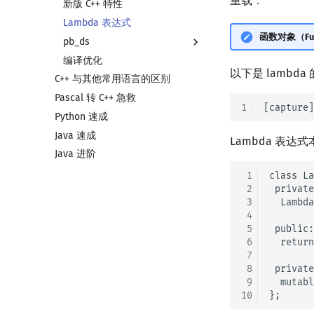
重载．
新版 C++ 特性
联合体
容器适配器
Lambda 表达式
指针
函数对象（Func
pb_ds
编译优化
pb_ds 简介
以下是 lambd
C++ 与其他常用语言的区别
堆
Pascal 转 C++ 急救
平衡树
1
Python 速成
Java 速成
Lambda 表
Java 进阶
 1
class La
 2
 private
 3
  Lambda
 4
 5
 public:

 6
  return
 7
 8
 private
 9
  mutabl
10