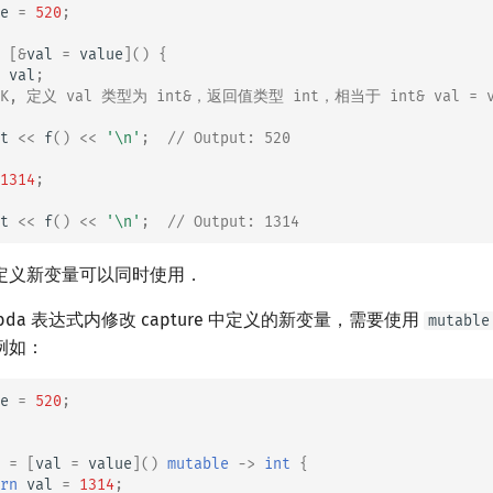
e
=
520
;
[
&
val
=
value
]()
{
val
;
OK, 定义 val 类型为 int&，返回值类型 int，相当于 int& val = v
t
<<
f
()
<<
'\n'
;
// Output: 520
1314
;
t
<<
f
()
<<
'\n'
;
// Output: 1314
定义新变量可以同时使用．
bda 表达式内修改 capture 中定义的新变量，需要使用
mutable
例如：
e
=
520
;
=
[
val
=
value
]()
mutable
->
int
{
rn
val
=
1314
;