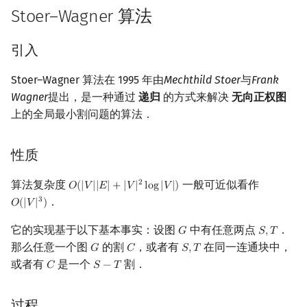
Stoer–Wagner 算法
回文树
概率论
可持久化数据结构
Kahan 求和
二次剩余
引入
序列自动机
博弈论
树套树
珂朵莉树/颜色段均摊
阶 & 原根
Stoer–Wagner 算法在 1995 年由
Mechthild Stoer
与
Frank
最小表示法
数值算法
K-D Tree
空间优化简介
离散对数
Wagner
提出，是一种通过
递归
的方式来解决
无向正权图
上的全局最小割问题的算法．
Lyndon 分解
序理论
动态树
高次剩余 & 单位根
Main–Lorentz 算法
杨氏矩阵
析合树
数论分块
性质
拟阵
PQ 树
狄利克雷卷积
算法复杂度
一般可近似看作
2
𝑂
(
|
𝑉
|
|
𝐸
|
+
|
𝑉
|
l
o
g
|
𝑉
|
)
O
(
|
V
|
|
E
|
+
|
V
|
2
log
|
V
|
)
．
3
𝑂
(
|
𝑉
|
)
O
(
|
V
|
3
)
Berlekamp–Massey 算法
手指树
莫比乌斯反演
它的实现基于以下基本事实：设图
中有任意两点
．
𝐺
𝑆
,
𝑇
G
S
,
T
那么任意一个图
的割
，或者有
在同一连通块中，
𝐺
𝐶
𝑆
,
𝑇
G
C
S
,
T
霍夫曼树
杜教筛
或者有
是一个
割．
𝐶
𝑆
−
𝑇
C
S
−
T
Powerful Number 筛
过程