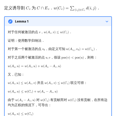
定义诱导割
为
．
．
𝐶
𝐶
∩
𝐸
𝑤
(
𝐶
)
=
∑
𝑑
(
𝑖
,
𝑗
)
C
v
C
∩
E
v
w
(
C
v
)
=
∑
(
i
,
j
)
∈
C
v
d
(
i
,
j
)
𝑣
𝑣
𝑣
(
𝑖
,
𝑗
)
∈
𝐶
𝑣
Lemma 1
对于任何被激活的点
，
．
𝑣
𝑤
(
𝐴
,
𝑣
)
≤
𝑤
(
𝐶
)
v
w
(
A
v
,
v
)
≤
w
(
C
v
)
𝑣
𝑣
证明：使用数学归纳法．
对于第一个被激活的点
，由定义可知
．
𝑣
𝑤
(
𝐴
,
𝑣
)
=
𝑤
(
𝐶
)
v
0
w
(
A
v
0
,
v
0
)
=
w
(
C
v
0
)
0
𝑣
0
𝑣
0
0
对于之后两个被激活的点
，假设
，则有：
𝑢
,
𝑣
p
o
s
(
𝑣
)
<
p
o
s
(
𝑢
)
u
,
v
pos
(
v
)
<
pos
(
u
)
𝑤
(
𝐴
,
𝑢
)
=
𝑤
(
𝐴
,
𝑢
)
+
𝑤
(
𝐴
−
𝐴
,
𝑢
)
w
(
A
u
,
u
)
=
w
(
A
v
,
u
)
+
w
(
A
u
−
A
v
,
u
)
𝑢
𝑣
𝑢
𝑣
又，已知：
并且
联立可得：
𝑤
(
𝐴
,
𝑢
)
≤
𝑤
(
𝐴
,
𝑣
)
𝑤
(
𝐴
,
𝑣
)
≤
𝑤
(
𝐶
)
w
(
A
v
,
u
)
≤
w
(
A
v
,
v
)
w
(
A
v
,
v
)
≤
w
(
C
v
)
𝑣
𝑣
𝑣
𝑣
𝑤
(
𝐴
,
𝑢
)
≤
𝑤
(
𝐶
)
+
𝑤
(
𝐴
−
𝐴
,
𝑢
)
w
(
A
u
,
u
)
≤
w
(
C
v
)
+
w
(
A
u
−
A
v
,
u
)
𝑢
𝑣
𝑢
𝑣
由于
对
有贡献而对
没有贡献，在所有边
𝑤
(
𝐴
−
𝐴
,
𝑢
)
𝑤
(
𝐶
)
𝑤
(
𝐶
)
w
(
A
u
−
A
v
,
u
)
w
(
C
u
)
w
(
C
v
)
𝑢
𝑣
𝑢
𝑣
均为正权的情况下，可导出：
𝑤
(
𝐴
,
𝑢
)
≤
𝑤
(
𝐶
)
w
(
A
u
,
u
)
≤
w
(
C
u
)
𝑢
𝑢