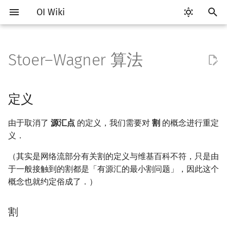
OI Wiki
键
入
Stoer–Wagner 算法
Getting Started
比赛相关简介
工具软件简介
语言基础简介
算法基础简介
搜索部分简介
动态规划部分简介
字符串部分简介
数学部分简介
数据结构部分简介
树基础
最短路
最小生成树
强连通分量
定义
图匹配
计算几何部分简介
杂项简介
RMQ
OI 赛事与赛制
题型概述
读入、输出优化
Vim
评测工具简介
Testlib 简介
Hello, World!
C++ 标准库简介
类
复杂度简介
排序简介
DP 优化简介
后缀数组简介
数字系统简介
数论基础
多项式与生成函数简介
排列组合
线性代数简介
线性规划基础
基本概念
基本概念
博弈论简介
插值
并查集
堆简介
分块思想
线段树基础
二叉搜索树 & 平衡树
可持久化数据结构简介
线段树套线段树
Link Cut Tree
离线算法简介
随机函数
以
开
关于本项目
赛事
代码编辑工具
C++ 基础
复杂度
DFS（搜索）
动态规划基础
字符串基础
布尔代数
栈
树的直径
差分约束
最小树形图
双连通分量
二分图最大匹配
二维计算几何基础
离散化
并查集应用
割
ICPC/CCPC 赛事与赛制
交互题
分段打表
Emacs
Arbiter
通用
C++ 语法基础
STL 容器
命名空间
均摊复杂度
选择排序
单调队列/单调栈优化
最优原地后缀排序算法
进位制
模算术简介
代数基本定理
抽屉原理
向量
单纯形法
群论
条件概率与独立性
公平组合游戏
数值积分
并查集复杂度
二叉堆
块状数组
线段树合并 & 分裂
Treap
可持久化线段树
平衡树套线段树
全局平衡二叉树
CDQ 分治
随机化技巧
定义
始
如何参与
题型
评测工具
C++ 标准库
枚举
BFS（搜索）
记忆化搜索
标准库
数字系统
队列
树的中心
k 短路
最小直径生成树
割点和桥
二分图最大权匹配
三维计算几何基础
双指针
括号序列
有源汇点的最小割问题
常见错误
VS Code
Cena
Generator
变量
STL 算法
值类别
冒泡排序
斜率优化
平衡三进制
素数
快速傅里叶变换
容斥原理
内积和外积
环论
随机变量
零和游戏
高斯消元
配对堆
块状链表
李超线段树
Splay 树
可持久化块状数组
线段树套平衡树
Euler Tour Tree
整体二分
爬山算法
由于取消了
源汇点
的定义，我们需要对
割
的概念进行重定
搜
义．
OI Wiki 不是什么
学习路线
命令行
C++ 进阶
模拟
双向搜索
背包 DP
字符串匹配
位操作
链表
树的重心
同余最短路
圆方树
一般图最大匹配
距离
离线算法
线段树与离线询问
无源汇点的最小割问题
常见技巧
Atom
CCR Plus
Validator
运算
bitset
重载运算符
插入排序
四边形不等式优化
格雷码
最大公约数
快速数论变换
斐波那契数列
矩阵
域论
随机变量的数字特征
非公平组合游戏
牛顿迭代法
左偏树
树分块
猫树
WBLT
可持久化平衡树
树状数组套权值线段树
Top Tree
莫队算法
模拟退火
索
（其实是网络流部分有关割的定义与维基百科不符，只是由
格式手册
学习资源
命令行编译与调试
C++ 与其他常用语言的区别
递归 & 分治
启发式搜索
区间 DP
字符串哈希
二进制集合操作
哈希表
最近公共祖先
点/边连通度
Stoer–Wagner 算法
一般图最大权匹配
Pick 定理
分数规划
Eclipse
Lemon
Interactor
流程控制语句
string
引用
计数排序
Slope Trick 优化
欧拉函数
快速沃尔什变换
错位排列
初等变换
Schreier–Sims 算法
概率不等式
Sqrt Tree
区间最值操作 & 区间历史
替罪羊树
可持久化字典树
分块套树状数组
于一般接触到的割都是「有源汇的最小割问题」，因此这个
值
概念也就约定俗成了．）
数学符号表
技巧
编译器
Pascal 转 C++ 急救
贪心
A*
DAG 上的 DP
字典树 (Trie)
高精度计算
并查集
树链剖分
稳定匹配
三角剖分
随机化
引入
Notepad++
Checker
高级数据类型
pair
常量
基数排序
WQS 二分
筛法
Chirp Z 变换
卡特兰数
行列式
笛卡尔树
可持久化可并堆
Kinetic Tournament Tree
割
F.A.Q.
出题
WSL (Windows 10)
Python 速成
排序
迭代加深搜索
树形 DP
前缀函数与 KMP 算法
快速幂
堆
树上启发式合并
凸包
悬线法
性质
Kate
函数
新版 C++ 特性
快速排序
状态设计优化
分解质因数
多项式牛顿迭代
斯特林数
线性空间
Size Balanced Tree