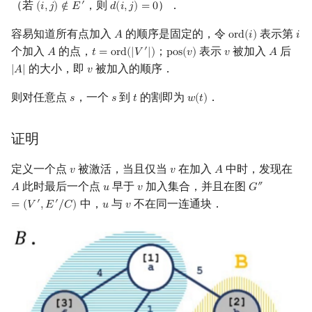
（若
，则
）．
′
(
𝑖
,
𝑗
)
∉
𝐸
𝑑
(
𝑖
,
𝑗
)
=
0
(
i
,
j
)
∉
E
′
d
(
i
,
j
)
=
0
容易知道所有点加入
的顺序是固定的，令
表示第
𝐴
o
r
d
(
𝑖
)
𝑖
A
ord
(
i
)
i
个加入
的点，
；
表示
被加入
后
′
𝐴
𝑡
=
o
r
d
(
|
𝑉
|
)
p
o
s
(
𝑣
)
𝑣
𝐴
A
t
=
ord
(
|
V
′
|
)
pos
(
v
)
v
A
的大小，即
被加入的顺序．
|
𝐴
|
𝑣
|
A
|
v
则对任意点
，一个
到
的割即为
．
𝑠
𝑠
𝑡
𝑤
(
𝑡
)
s
s
t
w
(
t
)
证明
定义一个点
被激活，当且仅当
在加入
中时，发现在
𝑣
𝑣
𝐴
v
v
A
此时最后一个点
早于
加入集合，并且在图
″
𝐴
𝑢
𝑣
𝐺
A
u
v
G
″
=
(
V
′
,
E
′
/
C
)
中，
与
不在同一连通块．
′
′
=
(
𝑉
,
𝐸
/
𝐶
)
𝑢
𝑣
u
v