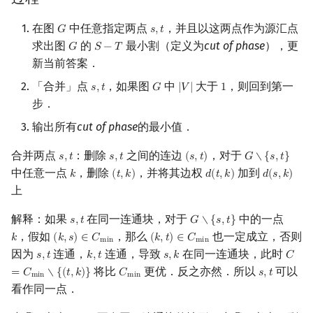
Min_25 筛
在图
中任意指定两点
，并且以这两点作为源汇点
𝐺
𝑠
,
𝑡
G
s
,
t
求出图
的
最小割（定义为
洲阁筛
cut of phase
），更
𝐺
𝑆
−
𝑇
G
S
−
T
新当前答案．
类欧几里德算法
「合并」点
，如果图
中
大于
，则回到第一
𝑠
,
𝑡
𝐺
|
𝑉
|
1
s
,
t
G
|
V
|
1
步．
Meissel–Lehmer 算法
输出所有
cut of phase
的最小值．
连分数
合并两点
：删除
之间的连边
，对于
𝑠
,
𝑡
𝑠
,
𝑡
(
𝑠
,
𝑡
)
𝐺
∖
{
𝑠
,
𝑡
}
s
,
t
s
,
t
(
s
,
t
)
G
∖
{
s
,
t
}
中任意一点
，删除
，并将其边权
加到
𝑘
(
𝑡
,
𝑘
)
𝑑
(
𝑡
,
𝑘
)
𝑑
(
𝑠
,
𝑘
)
k
(
t
,
k
)
d
(
t
,
k
)
d
(
s
,
k
)
Stern–Brocot 树与 Farey
上
二次域
解释：如果
在同一连通块，对于
中的一点
𝑠
,
𝑡
𝐺
∖
{
𝑠
,
𝑡
}
s
,
t
G
∖
{
s
,
t
}
，假如
，那么
也一定成立，否则
𝑘
(
𝑘
,
𝑠
)
∈
𝐶
(
𝑘
,
𝑡
)
∈
𝐶
k
(
k
,
s
)
∈
C
min
(
k
,
t
)
∈
C
min
m
i
n
m
i
n
Pell 方程
因为
连通，
连通，导致
在同一连通块，此时
𝑠
,
𝑡
𝑘
,
𝑡
𝑠
,
𝑘
𝐶
s
,
t
k
,
t
s
,
k
C
=
C
m
将比
更优．反之亦然．所以
可以
=
𝐶
∖
{
(
𝑡
,
𝑘
)
}
𝐶
𝑠
,
𝑡
C
min
s
,
t
m
i
n
m
i
n
看作同一点．