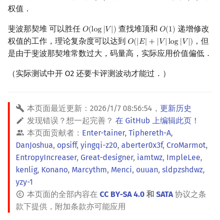
权值．
斐波那契堆 可以胜任
查找堆顶和
递增修改
𝑂
(
l
o
g
|
𝑉
|
)
𝑂
(
1
)
O
(
log
|
V
|
)
O
(
1
)
权值的工作，理论复杂度可以达到
，但
𝑂
(
|
𝐸
|
+
|
𝑉
|
l
o
g
|
𝑉
|
)
O
(
|
E
|
+
|
V
|
log
|
V
|
)
是由于斐波那契堆常数过大，码量高，实际应用价值偏低．
（实际测试中开 O2 还要卡评测波动才能过．）
本页面最近更新：
2026/1/7 08:56:54
，
更新历史
发现错误？想一起完善？
在 GitHub 上编辑此页！
本页面贡献者：
Enter-tainer
,
Tiphereth-A
,
DanJoshua
,
opsiff
,
yingqi-z20
,
aberter0x3f
,
CroMarmot
,
EntropyIncreaser
,
Great-designer
,
iamtwz
,
ImpleLee
,
kenlig
,
Konano
,
Marcythm
,
Menci
,
ouuan
,
sldpzshdwz
,
yzy-1
本页面的全部内容在
CC BY-SA 4.0
和
SATA
协议之条
款下提供，附加条款亦可能应用