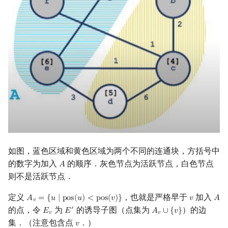
如图，蓝色区域和黄色区域为两个不同的连通块，方括号中
的数字为加入
的顺序．灰色节点为活跃节点，白色节点
𝐴
A
则不是活跃节点．
定义
，也就是严格早于
加入
𝐴
=
{
𝑢
∣
p
o
s
(
𝑢
)
<
p
o
s
(
𝑣
)
}
𝑣
𝐴
A
v
=
{
u
∣
pos
(
u
)
<
pos
(
v
)
}
v
A
𝑣
的点，令
为
的诱导子图（点集为
）的边
′
𝐸
𝐸
𝐴
∪
{
𝑣
}
E
v
E
′
A
v
∪
{
v
}
𝑣
𝑣
集．（注意包含点
．）
𝑣
v