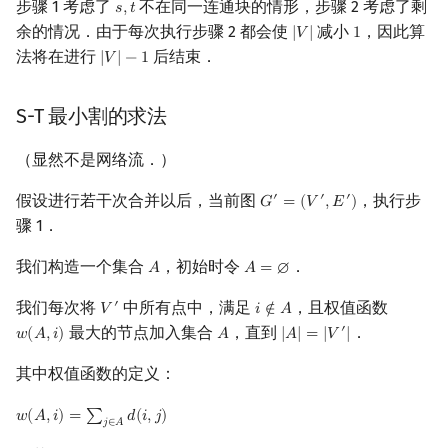
步骤 1 考虑了
不在同一连通块的情形，步骤 2 考虑了剩
𝑠
,
𝑡
s
,
t
余的情况．由于每次执行步骤 2 都会使
减小
，因此算
|
𝑉
|
1
|
V
|
1
法将在进行
后结束．
|
𝑉
|
−
1
|
V
|
−
1
S-T 最小割的求法
（显然不是网络流．）
假设进行若干次合并以后，当前图
，执行步
′
′
′
𝐺
=
(
𝑉
,
𝐸
)
G
′
=
(
V
′
,
E
′
)
骤 1．
我们构造一个集合
，初始时令
．
𝐴
𝐴
=
∅
A
A
=
∅
我们每次将
中所有点中，满足
，且权值函数
′
𝑉
𝑖
∉
𝐴
V
′
i
∉
A
最大的节点加入集合
，直到
．
′
𝑤
(
𝐴
,
𝑖
)
𝐴
|
𝐴
|
=
|
𝑉
|
w
(
A
,
i
)
A
|
A
|
=
|
V
′
|
其中权值函数的定义：
𝑤
(
𝐴
,
𝑖
)
=
∑
𝑑
(
𝑖
,
𝑗
)
w
(
A
,
i
)
=
∑
j
∈
A
d
(
i
,
j
)
𝑗
∈
𝐴