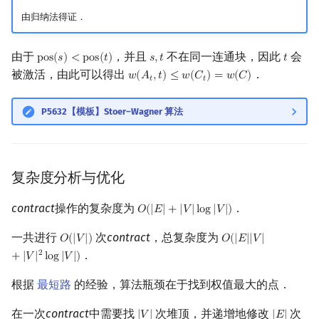
由归纳法得证．
由于
，并且
不在同一连通块，因此
会
p
o
s
(
𝑠
)
<
p
o
s
(
𝑡
)
𝑠
,
𝑡
𝑡
pos
(
s
)
<
pos
(
t
)
s
,
t
t
被激活，由此可以得出
．
𝑤
(
𝐴
,
𝑡
)
≤
𝑤
(
𝐶
)
=
𝑤
(
𝐶
)
w
(
A
t
,
t
)
≤
w
(
C
t
)
=
w
(
C
)
𝑡
𝑡
P5632【模板】Stoer–Wagner 算法
复杂度分析与优化
contract
操作的复杂度为
．
𝑂
(
|
𝐸
|
+
|
𝑉
|
l
o
g
|
𝑉
|
)
O
(
|
E
|
+
|
V
|
log
|
V
|
)
一共进行
次
contract
，总复杂度为
𝑂
(
|
𝑉
|
)
𝑂
(
|
𝐸
|
|
𝑉
|
O
(
|
V
|
)
O
(
|
E
|
|
V
|
+
|
V
|
2
log
|
V
．
2
+
|
𝑉
|
l
o
g
|
𝑉
|
)
根据
最短路
的经验，算法瓶颈在于找到权值最大的点．
在一次
contract
中需要找
次堆顶，并递增地修改
次
|
𝑉
|
|
𝐸
|
|
V
|
|
E
|