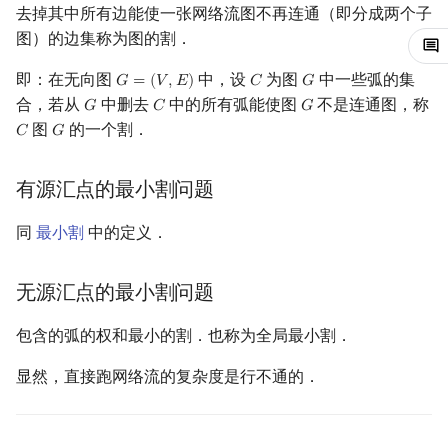
去掉其中所有边能使一张网络流图不再连通（即分成两个子
镜像站列表
Special Judge
Java 速成
前缀和 & 差分
IDA*
状压 DP
Boyer–Moore 算法
置换和排列
块状数据结构
虚树
扫描线
有限状态自动机
过程
Dev-C++
文件操作
Lambda 表达式
归并排序
裴蜀定理 & 一次不定方程
多项式多点求值|快速插值
贝尔数
线性基
AVL 树
图）的边集称为图的割．
致谢
Testlib
Java 进阶
二分
回溯法
数位 DP
Z 函数（扩展 KMP）
弧度制与坐标系
单调栈
树分治
旋转卡壳
计算理论基础
即：在无向图
S-T 最小割的求法
中，设
CLion
pb_ds
堆排序
费马小定理 & 欧拉定理
多项式初等函数
伯努利数
线性映射
红黑树
为图
中一些弧的集
𝐺
=
(
𝑉
,
𝐸
)
𝐶
𝐺
G
=
(
V
,
E
)
C
G
合，若从
中删去
中的所有弧能使图
不是连通图，称
𝐺
𝐶
𝐺
G
C
G
Polygon
倍增
Dancing Links
插头 DP
AC 自动机
复数
单调队列
动态树分治
半平面交
字节顺序
证明
Geany
编译优化
桶排序
模逆元
常系数齐次线性递推
Entringer Number
特征多项式
左偏红黑树
图
的一个割．
𝐶
𝐺
C
G
OJ 工具
构造
Alpha–Beta 剪枝
计数 DP
后缀数组 (SA)
数论
ST 表
AHU 算法
平面最近点对
约瑟夫问题
复杂度分析与优化
Xcode
希尔排序
线性同余方程
多项式平移|连续点值平移
Eulerian Number
对角化
AA 树
有源汇点的最小割问题
LaTeX 入门
优化
动态 DP
后缀自动机 (SAM)
多项式与生成函数
树状数组
树哈希
随机增量法
表达式求值
GUIDE
锦标赛排序
中国剩余定理
符号化方法
分拆数
Jordan标准型
同
最小割
中的定义．
Git
概率 DP
后缀平衡树
组合数学
线段树
树上随机游走
反演变换
在一台机器上规划任务
Sublime Text
Tim 排序
升幂引理
Lagrange 反演
范德蒙德卷积
无源汇点的最小割问题
DP 套 DP
广义后缀自动机
线性代数
划分树
计算几何杂项
主元素问题
CP Editor
排序相关 STL
阶乘取模
形式幂级数复合|复合逆
Pólya 计数
包含的弧的权和最小的割．也称为全局最小割．
DP 优化
后缀树
线性规划
二叉搜索树 & 平衡树
Garsia–Wachs 算法
Code::Blocks
排序应用
卢卡斯定理
普通生成函数
图论计数
显然，直接跑网络流的复杂度是行不通的．
其它 DP 方法
Manacher
抽象代数
跳表
15-puzzle
同余方程
指数生成函数