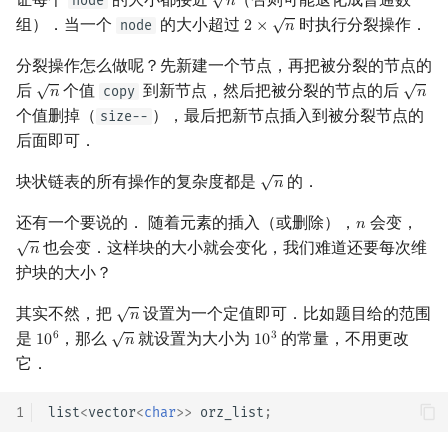
node
𝑛
n
√
回文树
概率论
欧拉图
Kahan 求和
二次剩余
组）．当一个
的大小超过
时执行分裂操作．
node
2
×
𝑛
2
×
n
分裂操作怎么做呢？先新建一个节点，再把被分裂的节点的
序列自动机
博弈论
哈密顿图
珂朵莉树/颜色段均摊
阶 & 原根
√
√
后
个值
到新节点，然后把被分裂的节点的后
copy
𝑛
𝑛
n
n
个值删掉（
），最后把新节点插入到被分裂节点的
size--
最小表示法
数值算法
二分图
空间优化简介
离散对数
后面即可．
Lyndon 分解
序理论
平面图
高次剩余 & 单位根
√
块状链表的所有操作的复杂度都是
的．
𝑛
n
Main–Lorentz 算法
杨氏矩阵
弦图
数论分块
还有一个要说的． 随着元素的插入（或删除），
会变，
𝑛
n
√
也会变．这样块的大小就会变化，我们难道还要每次维
𝑛
n
拟阵
图的着色
狄利克雷卷积
护块的大小？
√
其实不然，把
设置为一个定值即可．比如题目给的范围
𝑛
Berlekamp–Massey 算法
网络流
莫比乌斯反演
n
√
是
，那么
就设置为大小为
的常量，不用更改
6
3
1
0
𝑛
1
0
10
6
n
10
3
它．
图的匹配
杜教筛
1
list
<
vector
<
char
>>
orz_list
;
Prüfer 序列
Powerful Number 筛