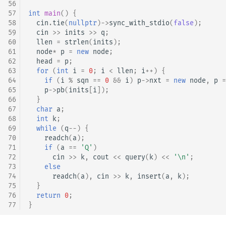
56
57
int
main
()
{
58
cin
.
tie
(
nullptr
)
->
sync_with_stdio
(
false
);
59
cin
>>
inits
>>
q
;
60
llen
=
strlen
(
inits
);
61
node
*
p
=
new
node
;
62
head
=
p
;
63
for
(
int
i
=
0
;
i
<
llen
;
i
++
)
{
64
if
(
i
%
sqn
==
0
&&
i
)
p
->
nxt
=
new
node
,
p
=
65
p
->
pb
(
inits
[
i
]);
66
}
67
char
a
;
68
int
k
;
69
while
(
q
--
)
{
70
readch
(
a
);
71
if
(
a
==
'Q'
)
72
cin
>>
k
,
cout
<<
query
(
k
)
<<
'\n'
;
73
else
74
readch
(
a
),
cin
>>
k
,
insert
(
a
,
k
);
75
}
76
return
0
;
77
}