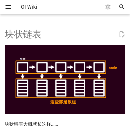
OI Wiki
键
入
块状链表
Getting Started
比赛相关简介
工具软件简介
语言基础简介
算法基础简介
搜索部分简介
动态规划部分简介
字符串部分简介
数学部分简介
并查集
堆简介
libstdc++ 中的 rope
线段树基础
二叉搜索树 & 平衡树
可持久化数据结构简介
线段树套线段树
Link Cut Tree
图论部分简介
计算几何部分简介
杂项简介
RMQ
OI 赛事与赛制
题型概述
读入、输出优化
Vim
评测工具简介
Testlib 简介
Hello, World!
C++ 标准库简介
类
复杂度简介
排序简介
DP 优化简介
后缀数组简介
数字系统简介
数论基础
多项式与生成函数简介
排列组合
线性代数简介
线性规划基础
基本概念
基本概念
博弈论简介
插值
树基础
最短路
最小生成树
强连通分量
网络流简介
图匹配
离线算法简介
随机函数
以
开
关于本项目
赛事
代码编辑工具
C++ 基础
复杂度
DFS（搜索）
动态规划基础
字符串基础
布尔代数
并查集复杂度
二叉堆
线段树合并 & 分裂
Treap
可持久化线段树
平衡树套线段树
全局平衡二叉树
图论相关概念
二维计算几何基础
离散化
并查集应用
导入
ICPC/CCPC 赛事与赛制
交互题
分段打表
Emacs
Arbiter
通用
C++ 语法基础
STL 容器
命名空间
均摊复杂度
选择排序
单调队列/单调栈优化
最优原地后缀排序算法
进位制
模算术简介
代数基本定理
抽屉原理
向量
单纯形法
群论
条件概率与独立性
公平组合游戏
数值积分
树的直径
差分约束
最小树形图
双连通分量
最大流
二分图最大匹配
CDQ 分治
随机化技巧
始
如何参与
题型
评测工具
C++ 标准库
枚举
BFS（搜索）
记忆化搜索
标准库
数字系统
配对堆
李超线段树
Splay 树
可持久化块状数组
线段树套平衡树
Euler Tour Tree
图的存储
三维计算几何基础
双指针
括号序列
基本操作
常见错误
VS Code
Cena
Generator
变量
STL 算法
值类别
冒泡排序
斜率优化
平衡三进制
素数
快速傅里叶变换
容斥原理
内积和外积
环论
随机变量
零和游戏
高斯消元
树的中心
k 短路
最小直径生成树
割点和桥
最小割
二分图最大权匹配
整体二分
爬山算法
搜
OI Wiki 不是什么
学习路线
命令行
C++ 进阶
模拟
双向搜索
背包 DP
字符串匹配
位操作
左偏树
例题
猫树
WBLT
可持久化平衡树
树状数组套权值线段树
Top Tree
DFS（图论）
距离
离线算法
线段树与离线询问
常见技巧
Atom
CCR Plus
Validator
运算
bitset
重载运算符
插入排序
四边形不等式优化
格雷码
最大公约数
快速数论变换
斐波那契数列
矩阵
域论
随机变量的数字特征
非公平组合游戏
牛顿迭代法
树的重心
同余最短路
圆方树
费用流
一般图最大匹配
莫队算法
模拟退火
索
格式手册
学习资源
命令行编译与调试
C++ 与其他常用语言的区别
递归 & 分治
启发式搜索
区间 DP
字符串哈希
二进制集合操作
区间最值操作 & 区间历史最
替罪羊树
可持久化字典树
分块套树状数组
BFS（图论）
Pick 定理
分数规划
Eclipse
Lemon
Interactor
流程控制语句
string
引用
计数排序
Slope Trick 优化
欧拉函数
快速沃尔什变换
错位排列
初等变换
Schreier–Sims 算法
概率不等式
最近公共祖先
点/边连通度
上下界网络流
一般图最大权匹配
值
数学符号表
技巧
编译器
Pascal 转 C++ 急救
贪心
A*
DAG 上的 DP
字典树 (Trie)
高精度计算
笛卡尔树
可持久化可并堆
树上问题
三角剖分
随机化
Notepad++
Checker
高级数据类型
pair
常量
基数排序
WQS 二分
筛法
Chirp Z 变换
卡特兰数
行列式
树链剖分
Stoer–Wagner 算法
稳定匹配
Kinetic Tournament Tree
块状链表大概就长这样……
F.A.Q.
出题
WSL (Windows 10)
Python 速成
排序
迭代加深搜索
树形 DP
前缀函数与 KMP 算法
快速幂
Size Balanced Tree
有向无环图
凸包
悬线法
Kate
函数
新版 C++ 特性
快速排序
状态设计优化
分解质因数
多项式牛顿迭代
斯特林数
线性空间
树上启发式合并