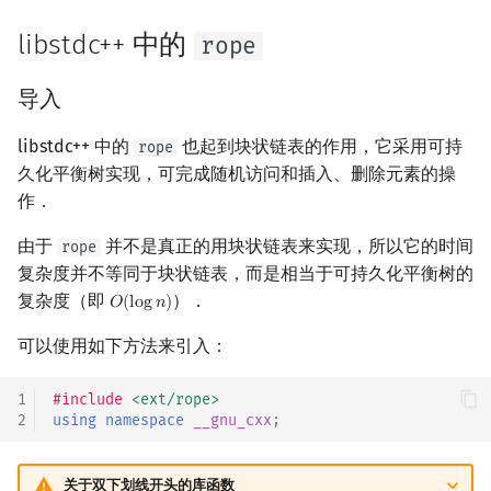
矩阵树定理
Min_25 筛
libstdc++ 中的
rope
LGV 引理
洲阁筛
导入
最大团搜索算法
类欧几里德算法
libstdc++ 中的
也起到块状链表的作用，它采用可持
rope
久化平衡树实现，可完成随机访问和插入、删除元素的操
支配树
Meissel–Lehmer 算法
作．
图上随机游走
连分数
由于
并不是真正的用块状链表来实现，所以它的时间
rope
复杂度并不等同于块状链表，而是相当于可持久化平衡树的
Stern–Brocot 树与 Farey
复杂度（即
）．
𝑂
(
l
o
g
𝑛
)
O
(
log
n
)
二次域
可以使用如下方法来引入：
Pell 方程
1
#include
<ext/rope>
2
using
namespace
__gnu_cxx
;
关于双下划线开头的库函数