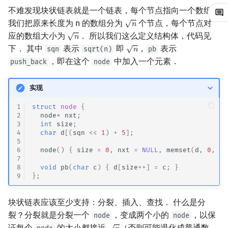
不难发现块状链表就是一个链表，每个节点指向一个数组．
镜像站列表
Special Judge
Java 速成
前缀和 & 差分
IDA*
状压 DP
Boyer–Moore 算法
置换和排列
AVL 树
拓扑排序
扫描线
有限状态自动机
Dev-C++
文件操作
Lambda 表达式
归并排序
裴蜀定理 & 一次不定方程
多项式多点求值|快速插值
贝尔数
线性基
虚树
√
我们把原来长度为 n 的数组分为
个节点，每个节点对
𝑛
n
√
应的数组大小为
． 所以我们这么定义结构体，代码见
𝑛
n
致谢
Testlib
Java 进阶
二分
回溯法
数位 DP
Z 函数（扩展 KMP）
弧度制与坐标系
红黑树
最短路问题
旋转卡壳
计算理论基础
CLion
pb_ds
堆排序
费马小定理 & 欧拉定理
多项式初等函数
伯努利数
线性映射
树分治
√
下． 其中
表示
即
，
表示
sqn
sqrt(n)
pb
𝑛
n
，即在这个
中加入一个元素．
push_back
node
Polygon
倍增
Dancing Links
插头 DP
AC 自动机
复数
左偏红黑树
生成树问题
半平面交
字节顺序
Geany
编译优化
桶排序
模逆元
常系数齐次线性递推
Entringer Number
特征多项式
动态树分治
实现
OJ 工具
构造
Alpha–Beta 剪枝
计数 DP
后缀数组 (SA)
数论
AA 树
斯坦纳树
平面最近点对
约瑟夫问题
Xcode
希尔排序
线性同余方程
多项式平移|连续点值平移
Eulerian Number
对角化
AHU 算法
1
struct
node
{
LaTeX 入门
优化
动态 DP
后缀自动机 (SAM)
多项式与生成函数
拆点
随机增量法
表达式求值
GUIDE
锦标赛排序
中国剩余定理
符号化方法
分拆数
Jordan标准型
树哈希
2
node
*
nxt
;
3
int
size
;
4
char
d
[(
sqn
<<
1
)
+
5
];
Git
概率 DP
后缀平衡树
组合数学
连通性相关
反演变换
在一台机器上规划任务
Sublime Text
Tim 排序
升幂引理
Lagrange 反演
范德蒙德卷积
树上随机游走
5
6
node
()
{
size
=
0
,
nxt
=
NULL
,
memset
(
d
,
0
,
si
7
DP 套 DP
广义后缀自动机
线性代数
环计数问题
计算几何杂项
主元素问题
CP Editor
排序相关 STL
阶乘取模
形式幂级数复合|复合逆
Pólya 计数
8
void
pb
(
char
c
)
{
d
[
size
++
]
=
c
;
}
9
};
DP 优化
后缀树
线性规划
最小环
Garsia–Wachs 算法
Code::Blocks
排序应用
卢卡斯定理
普通生成函数
图论计数
块状链表应该至少支持：分裂、插入、查找． 什么是分
其它 DP 方法
Manacher
抽象代数
2-SAT
15-puzzle
同余方程
指数生成函数
裂？分裂就是分裂一个
，变成两个小的
，以保
node
node
√
证每个
的大小都接近
（否则可能退化成普通数