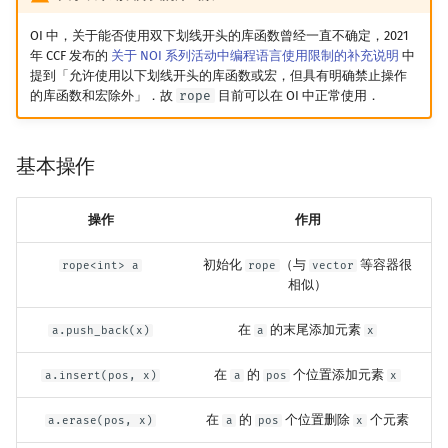
OI 中，关于能否使用双下划线开头的库函数曾经一直不确定，2021
年 CCF 发布的
关于 NOI 系列活动中编程语言使用限制的补充说明
中
提到「允许使用以下划线开头的库函数或宏，但具有明确禁止操作
的库函数和宏除外」．故
rope
目前可以在 OI 中正常使用．
基本操作
操作
作用
初始化
（与
等容器很
rope<int> a
rope
vector
相似）
在
的末尾添加元素
a.push_back(x)
a
x
在
的
个位置添加元素
a.insert(pos, x)
a
pos
x
在
的
个位置删除
个元素
a.erase(pos, x)
a
pos
x