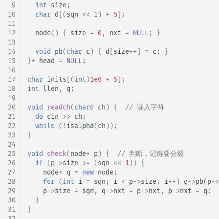
 9
int
size
;
10
char
d
[(
sqn
<<
1
)
+
5
];
11
12
node
()
{
size
=
0
,
nxt
=
NULL
;
}
13
14
void
pb
(
char
c
)
{
d
[
size
++
]
=
c
;
}
15
}
*
head
=
NULL
;
16
17
char
inits
[(
int
)
1e6
+
5
];
18
int
llen
,
q
;
19
20
void
readch
(
char
&
ch
)
{
// 读入字符
21
do
cin
>>
ch
;
22
while
(
!
isalpha
(
ch
));
23
}
24
25
void
check
(
node
*
p
)
{
// 判断，记得要分裂
26
if
(
p
->
size
>=
(
sqn
<<
1
))
{
27
node
*
q
=
new
node
;
28
for
(
int
i
=
sqn
;
i
<
p
->
size
;
i
++
)
q
->
pb
(
p
->
29
p
->
size
=
sqn
,
q
->
nxt
=
p
->
nxt
,
p
->
nxt
=
q
;
30
}
31
}
32