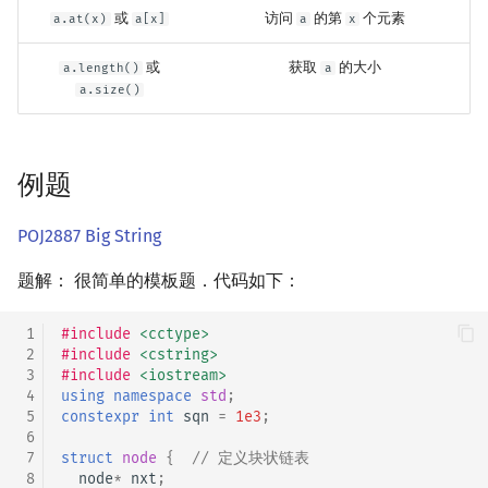
或
访问
的第
个元素
a.at(x)
a[x]
a
x
或
获取
的大小
a.length()
a
a.size()
例题
POJ2887 Big String
题解： 很简单的模板题．代码如下：
 1
#include
<cctype>
 2
#include
<cstring>
 3
#include
<iostream>
 4
using
namespace
std
;
 5
constexpr
int
sqn
=
1e3
;
 6
 7
struct
node
{
// 定义块状链表
 8
node
*
nxt
;