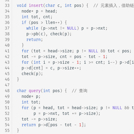
33
void
insert
(
char
c
,
int
pos
)
{
// 元素插入，借助
34
node
*
p
=
head
;
35
int
tot
,
cnt
;
36
if
(
pos
>
llen
++
)
{
37
while
(
p
->
nxt
!=
NULL
)
p
=
p
->
nxt
;
38
p
->
pb
(
c
),
check
(
p
);
39
return
;
40
}
41
for
(
tot
=
head
->
size
;
p
!=
NULL
&&
tot
<
pos
;
42
tot
-=
p
->
size
,
cnt
=
pos
-
tot
-
1
;
43
for
(
int
i
=
p
->
size
-
1
;
i
>=
cnt
;
i
--
)
p
->
d
[
i
44
p
->
d
[
cnt
]
=
c
,
p
->
size
++
;
45
check
(
p
);
46
}
47
48
char
query
(
int
pos
)
{
// 查询
49
node
*
p
;
50
int
tot
;
51
for
(
p
=
head
,
tot
=
head
->
size
;
p
!=
NULL
&&
t
52
p
=
p
->
nxt
,
tot
+=
p
->
size
);
53
tot
-=
p
->
size
;
54
return
p
->
d
[
pos
-
tot
-
1
];
55
}