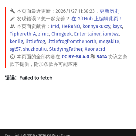
本页面最近更新：
2026/1/27 11:38:23
，
更新历史
发现错误？想一起完善？
在 GitHub 上编辑此页！
本页面贡献者：
Ir1d
,
HeRaNO
,
konnyakuxzy
,
ksyx
,
Tiphereth-A
,
zirnc
,
Chrogeek
,
Enter-tainer
,
iamtwz
,
kenlig
,
littlefrog
,
littlefrogfromthenorth
,
megakite
,
sgt57
,
shuzhouliu
,
StudyingFather
,
Xeonacid
本页面的全部内容在
CC BY-SA 4.0
和
SATA
协议之条
款下提供，附加条款亦可能应用
Copyright © 2016 - 2026 OI Wiki Team