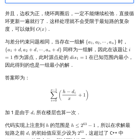
并且，边权为正，绕环两圈后，一定不能继续松弛．直接循
环更新一遍就行了．这样处理就不会受限于最短路的复杂
度，可以做到
．
𝑂
(
𝑥
)
O
(
x
)
与差分约束问题相同，当存在一组解
时，
{
𝑎
,
𝑎
,
⋯
,
𝑎
}
{
a
1
,
a
2
,
⋯
,
a
n
}
1
2
𝑛
同样为一组解，因此在该题让
{
𝑎
+
𝑑
,
𝑎
+
𝑑
,
⋯
,
𝑎
+
𝑑
}
𝑖
{
a
1
+
d
,
a
2
+
d
,
⋯
,
a
n
+
d
}
i
=
1
1
2
𝑛
作为源点，此时源点处的
在已知范围内最小，
=
1
𝑑
𝑖
𝑠
=
1
d
i
s
1
=
1
1
因此得到的也是一组最小的解．
答案即为：
∑
i
=
0
x
−
1
(
h
−
d
i
x
+
1
)
𝑥
−
1
ℎ
−
𝑑
𝑖
∑
(
+
1
)
𝑥
𝑖
=
0
加 1 是由于
所在楼层也算一次．
𝑑
d
i
𝑖
代码实现上注意到
的范围是
，所以在求解最
6
3
ℎ
ℎ
≤
2
−
1
h
h
≤
2
63
−
1
短路之前
的初始值应至少设为
，这超过了 C++ 中
6
3
𝑑
2
d
i
2
63
𝑖