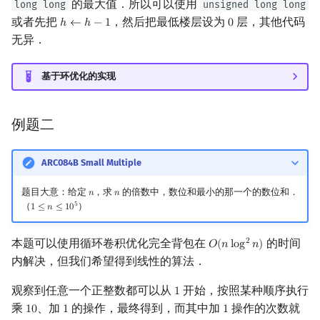
的最大值．所以可以使用
long long
unsigned long long
或者先把
，然后把最低楼层设为
层，其他代码
ℎ
←
ℎ
−
1
0
h
←
h
−
1
0
无异．
基于环优化的实现
例题二
ARC084B Small Multiple
题目大意：给定
，求
的倍数中，数位和最小的那一个的数位和．
𝑛
𝑛
n
n
5
（
）
1
≤
𝑛
≤
1
0
1
≤
n
≤
10
5
本题可以使用循环卷积优化完全背包在
的时间
2
𝑂
(
𝑛
l
o
g
𝑛
)
O
(
n
log
2
n
)
内解决，但我们希望得到线性的算法．
观察到任意一个正整数都可以从
开始，按照某种顺序执行
1
1
乘
、加
的操作，最终得到，而其中加
操作的次数就
1
0
1
1
10
1
1