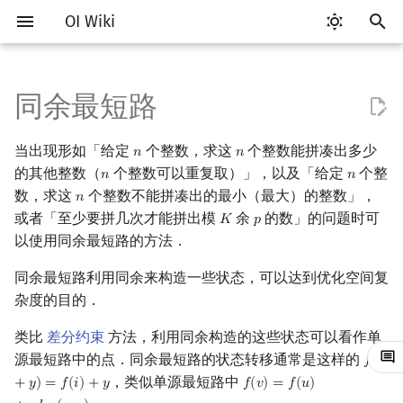
OI Wiki
键
入
同余最短路
Getting Started
比赛相关简介
工具软件简介
语言基础简介
算法基础简介
搜索部分简介
动态规划部分简介
字符串部分简介
数学部分简介
数据结构部分简介
树基础
例题
最小生成树
强连通分量
网络流简介
图匹配
计算几何部分简介
杂项简介
RMQ
OI 赛事与赛制
题型概述
读入、输出优化
Vim
评测工具简介
Testlib 简介
Hello, World!
C++ 标准库简介
类
复杂度简介
排序简介
DP 优化简介
后缀数组简介
数字系统简介
数论基础
多项式与生成函数简介
排列组合
线性代数简介
线性规划基础
基本概念
基本概念
博弈论简介
插值
并查集
堆简介
分块思想
线段树基础
二叉搜索树 & 平衡树
可持久化数据结构简介
线段树套线段树
Link Cut Tree
离线算法简介
随机函数
以
当出现形如「给定
个整数，求这
个整数能拼凑出多少
𝑛
𝑛
n
n
开
关于本项目
赛事
代码编辑工具
C++ 基础
复杂度
DFS（搜索）
动态规划基础
字符串基础
布尔代数
栈
树的直径
最小树形图
双连通分量
最大流
二分图最大匹配
二维计算几何基础
离散化
并查集应用
例题一
ICPC/CCPC 赛事与赛制
交互题
分段打表
Emacs
Arbiter
通用
C++ 语法基础
STL 容器
命名空间
均摊复杂度
选择排序
单调队列/单调栈优化
最优原地后缀排序算法
进位制
模算术简介
代数基本定理
抽屉原理
向量
单纯形法
群论
条件概率与独立性
公平组合游戏
数值积分
并查集复杂度
二叉堆
块状数组
线段树合并 & 分裂
Treap
可持久化线段树
平衡树套线段树
全局平衡二叉树
CDQ 分治
随机化技巧
的其他整数（
个整数可以重复取）」，以及「给定
个整
𝑛
𝑛
n
n
始
数，求这
个整数不能拼凑出的最小（最大）的整数」，
𝑛
n
如何参与
题型
评测工具
C++ 标准库
枚举
BFS（搜索）
记忆化搜索
标准库
数字系统
队列
树的中心
最小直径生成树
割点和桥
最小割
二分图最大权匹配
三维计算几何基础
双指针
括号序列
例题二
常见错误
VS Code
Cena
Generator
变量
STL 算法
值类别
冒泡排序
斜率优化
平衡三进制
素数
快速傅里叶变换
容斥原理
内积和外积
环论
随机变量
零和游戏
高斯消元
配对堆
块状链表
李超线段树
Splay 树
可持久化块状数组
线段树套平衡树
Euler Tour Tree
整体二分
爬山算法
或者「至少要拼几次才能拼出模
余
的数」的问题时可
𝐾
𝑝
K
p
搜
以使用同余最短路的方法．
OI Wiki 不是什么
学习路线
命令行
C++ 进阶
模拟
双向搜索
背包 DP
字符串匹配
位操作
链表
树的重心
习题
圆方树
费用流
一般图最大匹配
距离
离线算法
线段树与离线询问
常见技巧
Atom
CCR Plus
Validator
运算
bitset
重载运算符
插入排序
四边形不等式优化
格雷码
最大公约数
快速数论变换
斐波那契数列
矩阵
域论
随机变量的数字特征
非公平组合游戏
牛顿迭代法
左偏树
树分块
猫树
WBLT
可持久化平衡树
树状数组套权值线段树
Top Tree
莫队算法
模拟退火
索
同余最短路利用同余来构造一些状态，可以达到优化空间复
格式手册
学习资源
命令行编译与调试
C++ 与其他常用语言的区别
递归 & 分治
启发式搜索
区间 DP
字符串哈希
二进制集合操作
哈希表
最近公共祖先
点/边连通度
上下界网络流
一般图最大权匹配
Pick 定理
分数规划
Eclipse
Lemon
Interactor
流程控制语句
string
引用
计数排序
Slope Trick 优化
欧拉函数
快速沃尔什变换
错位排列
初等变换
Schreier–Sims 算法
概率不等式
Sqrt Tree
区间最值操作 & 区间历史
替罪羊树
可持久化字典树
分块套树状数组
杂度的目的．
值
类比
差分约束
方法，利用同余构造的这些状态可以看作单
数学符号表
技巧
编译器
Pascal 转 C++ 急救
贪心
A*
DAG 上的 DP
字典树 (Trie)
高精度计算
并查集
树链剖分
Stoer–Wagner 算法
稳定匹配
三角剖分
随机化
Notepad++
Checker
高级数据类型
pair
常量
基数排序
WQS 二分
筛法
Chirp Z 变换
卡特兰数
行列式
笛卡尔树
可持久化可并堆
源最短路中的点．同余最短路的状态转移通常是这样的
𝑓
(
𝑖
f
(
i
+
y
)
=
Kinetic Tournament Tree
，类似单源最短路中
+
𝑦
)
=
𝑓
(
𝑖
)
+
𝑦
𝑓
(
𝑣
)
=
𝑓
(
𝑢
)
f
(
v
)
=
f
(
u
)
+
e
d
g
e
(
u
,
v
)
F.A.Q.
出题
WSL (Windows 10)
Python 速成
排序
迭代加深搜索
树形 DP
前缀函数与 KMP 算法
快速幂
堆
树上启发式合并
凸包
悬线法
Kate
函数
新版 C++ 特性
快速排序
状态设计优化
分解质因数
多项式牛顿迭代
斯特林数
线性空间
Size Balanced Tree