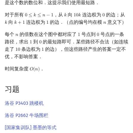
是这个数的数位和．这提示我们使用最短路．
对于所有
，从
向
连边权为
的边；从
0
≤
𝑘
≤
𝑛
−
1
𝑘
1
0
𝑘
0
0
≤
k
≤
n
−
1
k
10
k
0
向
连边权为
的边．（点的编号均在模
意义下）
𝑘
𝑘
+
1
1
𝑛
k
k
+
1
1
n
每个
的倍数在这个图中都对应了
号点到
号点的一条
𝑛
1
0
n
1
0
路径，求出
到
的最短路即可．某些路径不合法（如连续
1
0
1
0
走了
条边权为
的边），但这些路径产生的答案一定不
1
0
1
10
1
优，不影响答案．
时间复杂度
．
𝑂
(
𝑛
)
O
(
n
)
习题
洛谷 P3403 跳楼机
洛谷 P2662 牛场围栏
[国家集训队] 墨墨的等式