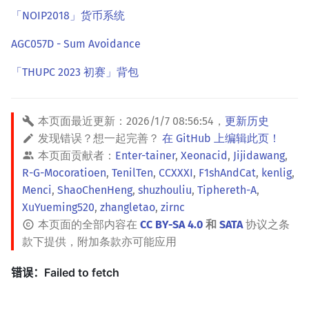
「NOIP2018」货币系统
AGC057D - Sum Avoidance
「THUPC 2023 初赛」背包
本页面最近更新：
2026/1/7 08:56:54
，
更新历史
发现错误？想一起完善？
在 GitHub 上编辑此页！
本页面贡献者：
Enter-tainer
,
Xeonacid
,
Jijidawang
,
R-G-Mocoratioen
,
TenilTen
,
CCXXXI
,
F1shAndCat
,
kenlig
,
Menci
,
ShaoChenHeng
,
shuzhouliu
,
Tiphereth-A
,
XuYueming520
,
zhangletao
,
zirnc
本页面的全部内容在
CC BY-SA 4.0
和
SATA
协议之条
款下提供，附加条款亦可能应用