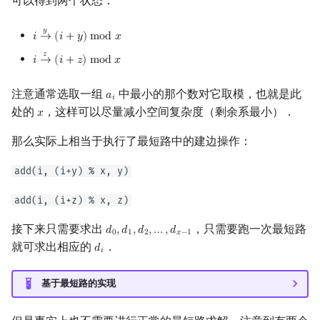
可以得到两个状态：
回文树
概率论
可持久化数据结构
Kahan 求和
二次剩余
𝑦
𝑖
→
(
𝑖
+
𝑦
)
m
o
d
𝑥
i
→
y
(
i
+
y
)
mod
x
序列自动机
博弈论
树套树
珂朵莉树/颜色段均摊
阶 & 原根
𝑧
𝑖
→
(
𝑖
+
𝑧
)
m
o
d
𝑥
i
→
z
(
i
+
z
)
mod
x
最小表示法
数值算法
K-D Tree
空间优化简介
离散对数
注意通常选取一组
中最小的那个数对它取模，也就是此
𝑎
a
i
𝑖
处的
，这样可以尽量减小空间复杂度（剩余系最小）．
𝑥
x
Lyndon 分解
序理论
动态树
高次剩余 & 单位根
那么实际上相当于执行了最短路中的建边操作：
Main–Lorentz 算法
杨氏矩阵
析合树
数论分块
add(i, (i+y) % x, y)
拟阵
PQ 树
狄利克雷卷积
add(i, (i+z) % x, z)
Berlekamp–Massey 算法
手指树
莫比乌斯反演
接下来只需要求出
，只需要跑一次最短路
𝑑
,
𝑑
,
𝑑
,
…
,
𝑑
d
0
,
d
1
,
d
2
,
…
,
d
x
−
1
0
1
2
𝑥
−
1
就可求出相应的
．
𝑑
d
i
𝑖
霍夫曼树
杜教筛
基于最短路的实现
Powerful Number 筛