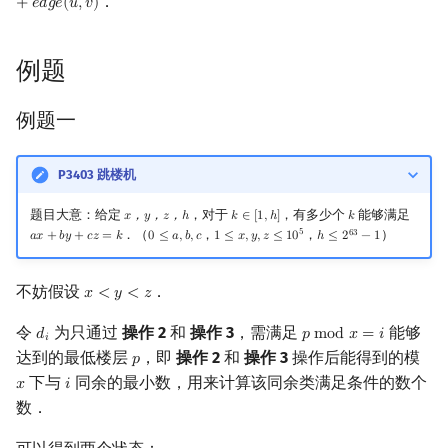
．
+
𝑒
𝑑
𝑔
𝑒
(
𝑢
,
𝑣
)
镜像站列表
Special Judge
Java 速成
前缀和 & 差分
IDA*
状压 DP
Boyer–Moore 算法
置换和排列
块状数据结构
虚树
扫描线
有限状态自动机
Dev-C++
文件操作
Lambda 表达式
归并排序
裴蜀定理 & 一次不定方程
多项式多点求值|快速插值
贝尔数
线性基
AVL 树
例题
致谢
Testlib
Java 进阶
二分
回溯法
数位 DP
Z 函数（扩展 KMP）
弧度制与坐标系
单调栈
树分治
旋转卡壳
计算理论基础
CLion
pb_ds
堆排序
费马小定理 & 欧拉定理
多项式初等函数
伯努利数
线性映射
红黑树
例题一
Polygon
倍增
Dancing Links
插头 DP
AC 自动机
复数
单调队列
动态树分治
半平面交
字节顺序
Geany
编译优化
桶排序
模逆元
常系数齐次线性递推
Entringer Number
特征多项式
左偏红黑树
P3403 跳楼机
OJ 工具
构造
Alpha–Beta 剪枝
计数 DP
后缀数组 (SA)
数论
ST 表
AHU 算法
平面最近点对
约瑟夫问题
Xcode
希尔排序
线性同余方程
多项式平移|连续点值平移
Eulerian Number
对角化
AA 树
题目大意：给定
，对于
，有多少个
能够满足
𝑥
，
𝑦
，
𝑧
，
ℎ
𝑘
∈
[
1
,
ℎ
]
𝑘
x
，
y
，
z
，
h
k
∈
[
1
,
h
]
k
LaTeX 入门
优化
动态 DP
后缀自动机 (SAM)
多项式与生成函数
树状数组
树哈希
随机增量法
表达式求值
GUIDE
锦标赛排序
中国剩余定理
符号化方法
分拆数
Jordan标准型
5
．（
，
，
）
6
3
𝑎
𝑥
+
𝑏
𝑦
+
𝑐
𝑧
=
𝑘
0
≤
𝑎
,
𝑏
,
𝑐
1
≤
𝑥
,
𝑦
,
𝑧
≤
1
0
ℎ
≤
2
−
1
a
x
+
b
y
+
c
z
=
k
0
≤
a
,
b
,
c
1
≤
x
,
y
,
z
≤
10
5
h
≤
2
63
−
1
Git
概率 DP
后缀平衡树
组合数学
线段树
树上随机游走
反演变换
在一台机器上规划任务
Sublime Text
Tim 排序
升幂引理
Lagrange 反演
范德蒙德卷积
不妨假设
．
𝑥
<
𝑦
<
𝑧
x
<
y
<
z
DP 套 DP
广义后缀自动机
线性代数
划分树
计算几何杂项
主元素问题
CP Editor
排序相关 STL
阶乘取模
形式幂级数复合|复合逆
Pólya 计数
令
为只通过
操作 2
和
操作 3
，需满足
能够
𝑑
𝑝
m
o
d
𝑥
=
𝑖
d
i
p
mod
x
=
i
𝑖
达到的最低楼层
，即
操作 2
和
操作 3
操作后能得到的模
𝑝
p
DP 优化
后缀树
线性规划
二叉搜索树 & 平衡树
Garsia–Wachs 算法
Code::Blocks
排序应用
卢卡斯定理
普通生成函数
图论计数
下与
同余的最小数，用来计算该同余类满足条件的数个
𝑥
𝑖
x
i
数．
其它 DP 方法
Manacher
抽象代数
跳表
15-puzzle
同余方程
指数生成函数