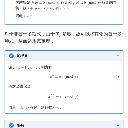
的解集是
解集和
解集的并
𝑓
(
𝑥
)
≡
0
(
m
o
d
𝑝
)
𝑞
(
𝑥
)
≡
0
(
m
o
d
𝑝
)
f
(
x
)
≡
0
(
mod
p
)
q
(
x
)
≡
0
(
mod
p
)
集，故
，有
．
𝑠
+
(
𝑝
−
𝑛
)
≥
𝑝
𝑠
≥
𝑛
s
+
(
p
−
n
)
≥
p
s
≥
n
因此
．
𝑠
=
𝑛
s
=
n
对于非首一多项式，由于
是域，故可以将其化为首一多
𝐙
Z
p
𝑝
项式，从而适用该定理．
定理 6
设
，
，则方程
𝑛
∣
𝑝
−
1
𝑝
∤
𝑎
n
∣
p
−
1
p
∤
a
𝑛
(
9
)
x
n
≡
a
(
mod
p
)
𝑥
≡
𝑎
(
m
o
d
𝑝
)
(
9
)
有解当且仅当
a
p
−
1
n
≡
1
(
mod
p
)
.
𝑝
−
1
𝑎
≡
1
(
m
o
d
𝑝
)
.
𝑛
而且，若
有解，则解数为
．
(
9
)
𝑛
(
9
)
n
Note