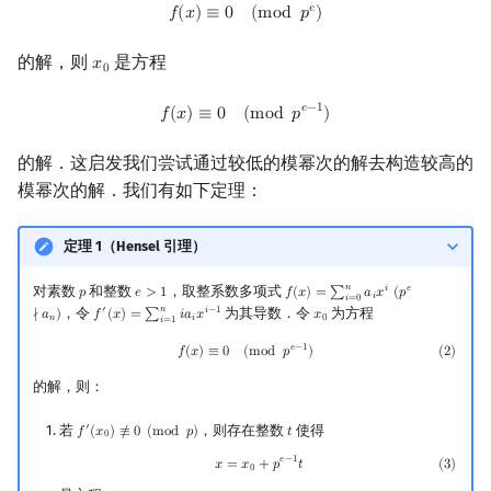
f
(
x
)
≡
0
(
mod
p
e
)
𝑒
𝑓
(
𝑥
)
≡
0
(
m
o
d
𝑝
)
回文树
可持久化数据结构
欧拉图
Kahan 求和
的解，则
是方程
𝑥
x
0
0
序列自动机
树套树
哈密顿图
珂朵莉树/颜色段均摊
f
(
x
)
≡
0
(
mod
p
e
−
1
)
𝑒
−
1
𝑓
(
𝑥
)
≡
0
(
m
o
d
𝑝
)
最小表示法
K-D Tree
二分图
空间优化简介
的解．这启发我们尝试通过较低的模幂次的解去构造较高的
Lyndon 分解
动态树
平面图
模幂次的解．我们有如下定理：
Main–Lorentz 算法
析合树
弦图
定理 1（Hensel 引理）
𝑛
对素数
和整数
，取整系数多项式
𝑖
𝑒
PQ 树
图的着色
𝑝
𝑒
>
1
𝑓
(
𝑥
)
=
∑
𝑎
𝑥
(
𝑝
p
e
>
1
f
(
x
)
=
∑
i
=
0
n
a
i
x
i
(
p
e
∤
a
n
)
𝑖
𝑖
=
0
𝑛
，令
为其导数．令
为方程
′
𝑖
−
1
∤
𝑎
)
𝑓
(
𝑥
)
=
∑
𝑖
𝑎
𝑥
𝑥
f
′
(
x
)
=
∑
i
=
1
n
i
a
i
x
i
−
1
x
0
𝑛
𝑖
0
𝑖
=
1
手指树
网络流
𝑒
−
1
(
2
)
f
(
x
)
≡
0
(
mod
p
e
−
1
)
𝑓
(
𝑥
)
≡
0
(
m
o
d
𝑝
)
(
2
)
的解，则：
霍夫曼树
图的匹配
若
，则存在整数
使得
′
𝑓
(
𝑥
)
≢
0
(
m
o
d
𝑝
)
𝑡
f
′
(
x
0
)
≢
0
(
mod
p
)
t
0
Prüfer 序列
𝑒
−
1
(
3
)
x
=
x
0
+
p
e
−
1
t
𝑥
=
𝑥
+
𝑝
𝑡
(
3
)
0