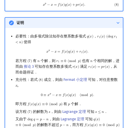
𝑝
(
8
)
x
p
−
x
=
f
(
x
)
q
(
x
)
+
p
r
(
x
)
.
𝑥
−
𝑥
=
𝑓
(
𝑥
)
𝑞
(
𝑥
)
+
𝑝
𝑟
(
𝑥
)
.
(
8
)
证明
必要性：由多项式除法知存在整系数多项式
，
𝑞
(
𝑥
)
𝑟
(
𝑥
)
(
d
e
g
𝑟
q
(
x
)
r
1
(
x
)
(
deg
r
1
<
n
)
1
1
使得
<
𝑛
)
x
p
−
x
=
f
(
x
)
q
(
x
)
+
r
1
(
x
)
.
𝑝
𝑥
−
𝑥
=
𝑓
(
𝑥
)
𝑞
(
𝑥
)
+
𝑟
(
𝑥
)
.
1
若方程
有
个解，则
也有
个相同的解，进
(
7
)
𝑛
𝑟
≡
0
(
m
o
d
𝑝
)
𝑛
(
7
)
n
r
1
≡
0
(
mod
p
)
n
1
而由
推论 3
可知存在整系数多项式
满足
，从
𝑟
(
𝑥
)
𝑟
(
𝑥
)
=
𝑝
𝑟
(
𝑥
)
r
(
x
)
r
1
(
x
)
=
p
r
(
x
)
1
而命题得证．
充分性：若式
成立，则由
Fermat 小定理
可知，对任意整数
(
8
)
(
8
)
,
𝑥
x
0
≡
x
p
−
x
≡
f
(
x
)
q
(
x
)
(
mod
p
)
.
𝑝
0
≡
𝑥
−
𝑥
≡
𝑓
(
𝑥
)
𝑞
(
𝑥
)
(
m
o
d
𝑝
)
.
即方程
有
个解．
𝑓
(
𝑥
)
𝑞
(
𝑥
)
≡
0
(
m
o
d
𝑝
)
𝑝
f
(
x
)
q
(
x
)
≡
0
(
mod
p
)
p
设方程
的解数为
，则由
Lagrange 定理
可知
．
(
7
)
𝑠
𝑠
≤
𝑛
(
7
)
s
s
≤
n
又由于
，则由
Lagrange 定理
可知
d
e
g
𝑞
=
𝑝
−
𝑛
𝑞
(
𝑥
)
deg
q
=
p
−
n
q
(
x
)
≡
0
(
mod
p
)
的解数不超过
，而方程
≡
0
(
m
o
d
𝑝
)
𝑝
−
𝑛
𝑓
(
𝑥
)
𝑞
(
𝑥
)
≡
0
(
m
o
d
𝑝
)
p
−
n
f
(
x
)
q
(
x
)
≡
0
(
mod
p
)