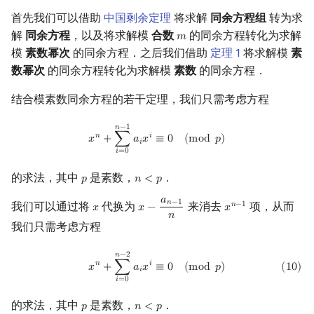
首先我们可以借助
中国剩余定理
将求解
同余方程组
转为求
解
同余方程
，以及将求解模
合数
的同余方程转化为求解
𝑚
m
模
素数幂次
的同余方程．之后我们借助
定理 1
将求解模
素
数幂次
的同余方程转化为求解模
素数
的同余方程．
结合模素数同余方程的若干定理，我们只需考虑方程
x
n
+
∑
i
=
0
n
−
1
a
i
x
i
≡
0
(
mod
p
)
𝑛
−
1
𝑛
𝑖
𝑥
+
∑
𝑎
𝑥
≡
0
(
m
o
d
𝑝
)
𝑖
𝑖
=
0
的求法，其中
是素数，
．
𝑝
𝑛
<
𝑝
p
n
<
p
𝑎
𝑛
−
1
我们可以通过将
代换为
来消去
项，从而
𝑛
−
1
𝑥
𝑥
−
𝑥
x
x
−
a
n
−
1
n
x
n
−
1
𝑛
我们只需考虑方程
(
10
)
x
n
+
∑
i
=
0
n
−
2
a
i
x
i
≡
0
(
mod
p
)
𝑛
−
2
𝑛
𝑖
𝑥
+
∑
𝑎
𝑥
≡
0
(
m
o
d
𝑝
)
(
1
0
)
𝑖
𝑖
=
0
的求法，其中
是素数，
．
𝑝
𝑛
<
𝑝
p
n
<
p