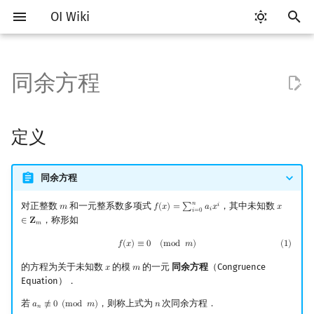
OI Wiki
键
入
同余方程
Getting Started
比赛相关简介
工具软件简介
语言基础简介
算法基础简介
搜索部分简介
动态规划部分简介
字符串部分简介
数字系统简介
定义
多项式与生成函数简介
排列组合
线性代数简介
线性规划基础
基本概念
基本概念
博弈论简介
插值
数据结构部分简介
图论部分简介
计算几何部分简介
杂项简介
RMQ
OI 赛事与赛制
题型概述
读入、输出优化
Vim
评测工具简介
Testlib 简介
Hello, World!
C++ 标准库简介
类
复杂度简介
排序简介
DP 优化简介
后缀数组简介
并查集
堆简介
分块思想
线段树基础
二叉搜索树 & 平衡树
可持久化数据结构简介
线段树套线段树
Link Cut Tree
树基础
最短路
最小生成树
强连通分量
网络流简介
图匹配
离线算法简介
随机函数
以
开
关于本项目
赛事
代码编辑工具
C++ 基础
复杂度
DFS（搜索）
动态规划基础
字符串基础
进位制
素数幂模同余方程
代数基本定理
抽屉原理
向量
单纯形法
群论
条件概率与独立性
公平组合游戏
数值积分
栈
图论相关概念
二维计算几何基础
离散化
并查集应用
ICPC/CCPC 赛事与赛制
交互题
分段打表
Emacs
Arbiter
通用
C++ 语法基础
STL 容器
命名空间
均摊复杂度
选择排序
单调队列/单调栈优化
最优原地后缀排序算法
并查集复杂度
二叉堆
块状数组
线段树合并 & 分裂
Treap
可持久化线段树
平衡树套线段树
全局平衡二叉树
树的直径
差分约束
最小树形图
双连通分量
最大流
二分图最大匹配
CDQ 分治
随机化技巧
定义
始
如何参与
题型
评测工具
C++ 标准库
枚举
BFS（搜索）
记忆化搜索
标准库
平衡三进制
素数模同余方程
快速傅里叶变换
容斥原理
内积和外积
环论
随机变量
零和游戏
高斯消元
队列
图的存储
三维计算几何基础
双指针
括号序列
常见错误
VS Code
Cena
Generator
变量
STL 算法
值类别
冒泡排序
斜率优化
配对堆
块状链表
李超线段树
Splay 树
可持久化块状数组
线段树套平衡树
Euler Tour Tree
树的中心
k 短路
最小直径生成树
割点和桥
最小割
二分图最大权匹配
整体二分
爬山算法
搜
同余方程
OI Wiki 不是什么
学习路线
命令行
C++ 进阶
模拟
双向搜索
背包 DP
字符串匹配
格雷码
高次同余方程（组）的求解方
快速数论变换
斐波那契数列
矩阵
域论
随机变量的数字特征
非公平组合游戏
牛顿迭代法
链表
DFS（图论）
距离
离线算法
线段树与离线询问
常见技巧
Atom
CCR Plus
Validator
运算
bitset
重载运算符
插入排序
四边形不等式优化
左偏树
树分块
猫树
WBLT
可持久化平衡树
树状数组套权值线段树
Top Tree
树的重心
同余最短路
圆方树
费用流
一般图最大匹配
莫队算法
模拟退火
索
𝑛
对正整数
和一元整系数多项式
，其中未知数
𝑖
𝑚
𝑓
(
𝑥
)
=
∑
𝑎
𝑥
𝑥
m
f
(
x
)
=
∑
i
=
0
n
a
i
x
i
x
∈
Z
m
𝑖
𝑖
=
0
法
，称形如
∈
𝐙
𝑚
格式手册
学习资源
命令行编译与调试
C++ 与其他常用语言的区别
递归 & 分治
启发式搜索
区间 DP
字符串哈希
快速沃尔什变换
错位排列
初等变换
Schreier–Sims 算法
概率不等式
哈希表
BFS（图论）
Pick 定理
分数规划
Eclipse
Lemon
Interactor
流程控制语句
string
引用
计数排序
Slope Trick 优化
Sqrt Tree
区间最值操作 & 区间历史
替罪羊树
可持久化字典树
分块套树状数组
最近公共祖先
点/边连通度
上下界网络流
一般图最大权匹配
(
1
)
f
(
x
)
≡
0
(
mod
m
)
𝑓
(
𝑥
)
≡
0
(
m
o
d
𝑚
)
(
1
)
参考资料
值
数学符号表
技巧
编译器
Pascal 转 C++ 急救
贪心
A*
DAG 上的 DP
字典树 (Trie)
Chirp Z 变换
卡特兰数
行列式
并查集
树上问题
三角剖分
随机化
Notepad++
Checker
高级数据类型
pair
常量
基数排序
WQS 二分
笛卡尔树
可持久化可并堆
树链剖分
Stoer–Wagner 算法
稳定匹配
的方程为关于未知数
的模
的一元
同余方程
（Congruence
𝑥
𝑚
x
m
Equation）．
Kinetic Tournament Tree
F.A.Q.
出题
WSL (Windows 10)
Python 速成
排序
迭代加深搜索
树形 DP
前缀函数与 KMP 算法
多项式牛顿迭代
斯特林数
线性空间
堆
有向无环图
凸包
悬线法
Kate
函数
新版 C++ 特性
快速排序
状态设计优化
Size Balanced Tree
树上启发式合并
若
，则称上式为
次同余方程．
𝑎
≢
0
(
m
o
d
𝑚
)
𝑛
a
n
≢
0
(
mod
m
)
n
𝑛