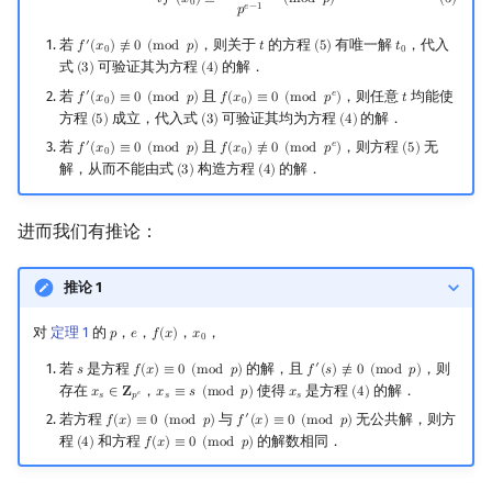
(
5
)
𝑡
𝑓
(
𝑥
)
≡
−
(
m
o
d
𝑝
)
0
𝑒
−
1
𝑝
若
，则关于
的方程
有唯一解
，代入
′
𝑓
(
𝑥
)
≢
0
(
m
o
d
𝑝
)
𝑡
(
5
)
𝑡
f
′
(
x
0
)
≢
0
(
mod
p
)
t
(
5
)
t
0
0
0
式
可验证其为方程
的解．
(
3
)
(
4
)
(
3
)
(
4
)
若
且
，则任意
均能使
′
𝑒
𝑓
(
𝑥
)
≡
0
(
m
o
d
𝑝
)
𝑓
(
𝑥
)
≡
0
(
m
o
d
𝑝
)
𝑡
f
′
(
x
0
)
≡
0
(
mod
p
)
f
(
x
0
)
≡
0
(
mod
p
e
)
t
0
0
方程
成立，代入式
可验证其均为方程
的解．
(
5
)
(
3
)
(
4
)
(
5
)
(
3
)
(
4
)
若
且
，则方程
无
′
𝑒
𝑓
(
𝑥
)
≡
0
(
m
o
d
𝑝
)
𝑓
(
𝑥
)
≢
0
(
m
o
d
𝑝
)
(
5
)
f
′
(
x
0
)
≡
0
(
mod
p
)
f
(
x
0
)
≢
0
(
mod
p
e
)
(
5
)
0
0
解，从而不能由式
构造方程
的解．
(
3
)
(
4
)
(
3
)
(
4
)
进而我们有推论：
推论 1
对
定理 1
的
，
，
，
，
𝑝
𝑒
𝑓
(
𝑥
)
𝑥
p
e
f
(
x
)
x
0
0
若
是方程
的解，且
，则
′
𝑠
𝑓
(
𝑥
)
≡
0
(
m
o
d
𝑝
)
𝑓
(
𝑠
)
≢
0
(
m
o
d
𝑝
)
s
f
(
x
)
≡
0
(
mod
p
)
f
′
(
s
)
≢
0
(
mod
p
)
存在
，
使得
是方程
的解．
𝑥
∈
𝐙
𝑥
≡
𝑠
(
m
o
d
𝑝
)
𝑥
(
4
)
x
s
∈
Z
p
e
x
s
≡
s
(
mod
p
)
x
s
(
4
)
𝑒
𝑠
𝑝
𝑠
𝑠
若方程
与
无公共解，则方
′
𝑓
(
𝑥
)
≡
0
(
m
o
d
𝑝
)
𝑓
(
𝑥
)
≡
0
(
m
o
d
𝑝
)
f
(
x
)
≡
0
(
mod
p
)
f
′
(
x
)
≡
0
(
mod
p
)
程
和方程
的解数相同．
(
4
)
𝑓
(
𝑥
)
≡
0
(
m
o
d
𝑝
)
(
4
)
f
(
x
)
≡
0
(
mod
p
)