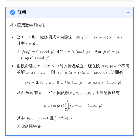
证明
对
应用数学归纳法．
𝑘
k
当
时，做多项式带余除法，有
，
𝑘
=
1
𝑓
(
𝑥
)
=
(
𝑥
−
𝑥
)
𝑔
(
𝑥
)
+
𝑟
k
=
1
f
(
x
)
=
(
x
−
x
1
)
g
(
x
)
+
r
1
其中
．
𝑟
∈
𝐙
r
∈
Z
由
可知
，从而
𝑓
(
𝑥
)
≡
0
(
m
o
d
𝑝
)
𝑟
≡
0
(
m
o
d
𝑝
)
𝑓
(
𝑥
)
≡
(
𝑥
f
(
x
1
)
≡
0
(
mod
p
)
r
≡
0
(
mod
p
)
f
(
x
)
≡
(
x
−
x
1
)
g
(
x
)
(
mod
1
．
−
𝑥
)
𝑔
(
𝑥
)
(
m
o
d
𝑝
)
1
假设命题对
(
) 时的情况成立，现在设
有
个不同
𝑘
−
1
𝑘
>
1
𝑓
(
𝑥
)
𝑘
k
−
1
k
>
1
f
(
x
)
k
的解
，则
，进而有
𝑥
,
𝑥
,
…
,
𝑥
𝑓
(
𝑥
)
≡
(
𝑥
−
𝑥
)
ℎ
(
𝑥
)
(
m
o
d
𝑝
)
x
1
,
x
2
,
…
,
x
k
f
(
x
)
≡
(
x
−
x
1
)
h
(
x
)
(
mod
p
)
1
2
𝑘
1
(
∀
i
=
2
,
3
,
…
,
k
)
,
0
≡
f
(
x
i
)
≡
(
x
i
−
x
1
)
h
(
x
i
)
(
mod
p
)
(
∀
𝑖
=
2
,
3
,
…
,
𝑘
)
,
0
≡
𝑓
(
𝑥
)
≡
(
𝑥
−
𝑥
)
ℎ
(
𝑥
)
(
m
o
d
𝑝
)
𝑖
𝑖
1
𝑖
从而
有
个不同的解
，由归纳假设有
ℎ
(
𝑥
)
𝑘
−
1
𝑥
,
𝑥
,
…
,
𝑥
h
(
x
)
k
−
1
x
2
,
x
3
,
…
,
x
k
2
3
𝑘
h
(
x
)
≡
g
(
x
)
∏
i
=
2
k
(
x
−
x
i
)
(
mod
p
)
𝑘
ℎ
(
𝑥
)
≡
𝑔
(
𝑥
)
∏
(
𝑥
−
𝑥
)
(
m
o
d
𝑝
)
𝑖
𝑖
=
2
其中
且
．
𝑛
−
𝑘
d
e
g
𝑔
=
𝑛
−
𝑘
[
𝑥
]
𝑔
(
𝑥
)
=
𝑎
deg
g
=
n
−
k
[
x
n
−
k
]
g
(
x
)
=
a
n
𝑛
因此命题得证．