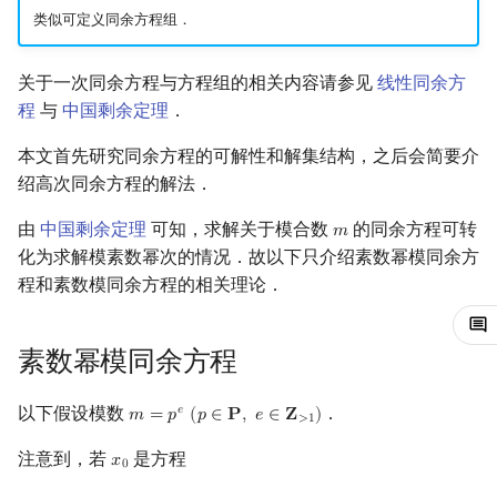
类似可定义同余方程组．
镜像站列表
Special Judge
Java 速成
前缀和 & 差分
IDA*
状压 DP
Boyer–Moore 算法
多项式多点求值|快速插值
贝尔数
线性基
块状数据结构
拓扑排序
扫描线
有限状态自动机
Dev-C++
文件操作
Lambda 表达式
归并排序
AVL 树
虚树
关于一次同余方程与方程组的相关内容请参见
线性同余方
致谢
Testlib
Java 进阶
二分
回溯法
数位 DP
Z 函数（扩展 KMP）
多项式初等函数
伯努利数
线性映射
单调栈
最短路问题
旋转卡壳
计算理论基础
CLion
pb_ds
堆排序
红黑树
树分治
程
与
中国剩余定理
．
Polygon
倍增
Dancing Links
插头 DP
AC 自动机
常系数齐次线性递推
Entringer Number
特征多项式
单调队列
生成树问题
半平面交
字节顺序
Geany
编译优化
桶排序
左偏红黑树
动态树分治
本文首先研究同余方程的可解性和解集结构，之后会简要介
绍高次同余方程的解法．
OJ 工具
构造
Alpha–Beta 剪枝
计数 DP
后缀数组 (SA)
多项式平移|连续点值平移
Eulerian Number
对角化
ST 表
斯坦纳树
平面最近点对
约瑟夫问题
Xcode
希尔排序
AA 树
AHU 算法
由
中国剩余定理
可知，求解关于模合数
的同余方程可转
𝑚
m
LaTeX 入门
优化
动态 DP
后缀自动机 (SAM)
符号化方法
分拆数
Jordan标准型
树状数组
拆点
随机增量法
表达式求值
GUIDE
锦标赛排序
树哈希
化为求解模素数幂次的情况．故以下只介绍素数幂模同余方
程和素数模同余方程的相关理论．
Git
概率 DP
后缀平衡树
Lagrange 反演
范德蒙德卷积
线段树
连通性相关
反演变换
在一台机器上规划任务
Sublime Text
Tim 排序
树上随机游走
素数幂模同余方程
DP 套 DP
广义后缀自动机
形式幂级数复合|复合逆
Pólya 计数
划分树
环计数问题
计算几何杂项
主元素问题
CP Editor
排序相关 STL
以下假设模数
．
𝑒
DP 优化
后缀树
普通生成函数
图论计数
二叉搜索树 & 平衡树
最小环
Garsia–Wachs 算法
Code::Blocks
排序应用
𝑚
=
𝑝
(
𝑝
∈
𝐏
,
𝑒
∈
𝐙
)
m
=
p
e
(
p
∈
P
,
e
∈
Z
>
1
)
>
1
注意到，若
是方程
𝑥
x
0
其它 DP 方法
Manacher
指数生成函数
跳表
2-SAT
15-puzzle
0