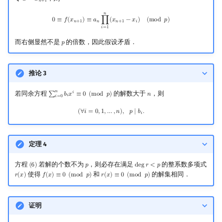
𝑥
=
𝑥
𝑛
+
1
𝑛
0
≡
f
(
x
n
+
1
)
≡
a
n
∏
i
=
1
n
(
x
n
+
1
−
x
i
)
(
mod
p
)
0
≡
𝑓
(
𝑥
)
≡
𝑎
∏
(
𝑥
−
𝑥
)
(
m
o
d
𝑝
)
𝑛
+
1
𝑛
𝑛
+
1
𝑖
𝑖
=
1
而右侧显然不是
的倍数，因此假设矛盾．
𝑝
p
推论 3
𝑛
若同余方程
的解数大于
，则
𝑖
∑
𝑏
𝑥
≡
0
(
m
o
d
𝑝
)
𝑛
∑
i
=
0
n
b
i
x
i
≡
0
(
mod
p
)
n
𝑖
𝑖
=
0
(
∀
i
=
0
,
1
,
…
,
n
)
,
p
∣
b
i
.
(
∀
𝑖
=
0
,
1
,
…
,
𝑛
)
,
𝑝
∣
𝑏
.
𝑖
定理 4
方程
若解的个数不为
，则必存在满足
的整系数多项式
(
6
)
𝑝
d
e
g
𝑟
<
𝑝
(
6
)
p
deg
r
<
p
使得
和
的解集相同．
𝑟
(
𝑥
)
𝑓
(
𝑥
)
≡
0
(
m
o
d
𝑝
)
𝑟
(
𝑥
)
≡
0
(
m
o
d
𝑝
)
r
(
x
)
f
(
x
)
≡
0
(
mod
p
)
r
(
x
)
≡
0
(
mod
p
)
证明