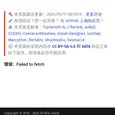
本页面最近更新：
2025/10/17 00:19:19
，
更新历史
发现错误？想一起完善？
在 GitHub 上编辑此页！
本页面贡献者：
Tiphereth-A
,
c-forrest
,
aofall
,
CCXXXI
,
CoelacanthusHex
,
Great-designer
,
iamtwz
,
Marcythm
,
Persdre
,
shuzhouliu
,
Xeonacid
本页面的全部内容在
CC BY-SA 4.0
和
SATA
协议之条
款下提供，附加条款亦可能应用
Copyright © 2016 - 2026 OI Wiki Team