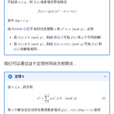
不妨设
，对
做多项式带余除法
𝑛
≥
𝑝
𝑓
(
𝑥
)
n
≥
p
f
(
x
)
f
(
x
)
=
g
(
x
)
(
x
p
−
x
)
+
r
(
x
)
𝑝
𝑓
(
𝑥
)
=
𝑔
(
𝑥
)
(
𝑥
−
𝑥
)
+
𝑟
(
𝑥
)
其中
．
d
e
g
𝑟
<
𝑝
deg
r
<
p
由
Fermat 小定理
知对任意整数
有
，从而
𝑝
𝑥
𝑥
≡
𝑥
(
m
o
d
𝑝
)
x
x
p
≡
x
(
mod
p
)
若
，则由
推论 2
可知
有
个不同的解．
𝑟
(
𝑥
)
≡
0
(
m
o
d
𝑝
)
𝑓
(
𝑥
)
𝑝
r
(
x
)
≡
0
(
mod
p
)
f
(
x
)
p
若
，则由
可知
和
𝑟
(
𝑥
)
≢
0
(
m
o
d
𝑝
)
𝑓
(
𝑥
)
≡
𝑟
(
𝑥
)
(
m
o
d
𝑝
)
𝑓
(
𝑥
)
r
(
x
)
≢
0
(
mod
p
)
f
(
x
)
≡
r
(
x
)
(
mod
p
)
f
(
x
)
的解集相同．
𝑟
(
𝑥
)
r
(
x
)
我们可以通过这个定理对同余方程降次．
定理 5
设
，则方程
𝑛
≤
𝑝
n
≤
p
(
7
)
x
n
+
∑
i
=
0
n
−
1
a
i
x
i
≡
0
(
mod
p
)
𝑛
−
1
𝑛
𝑖
𝑥
+
∑
𝑎
𝑥
≡
0
(
m
o
d
𝑝
)
(
7
)
𝑖
𝑖
=
0
有
个解当且仅当存在整系数多项式
，
使得
𝑛
𝑞
(
𝑥
)
𝑟
(
𝑥
)
(
d
e
g
𝑟
<
𝑛
)
n
q
(
x
)
r
(
x
)
(
deg
r
<
n
)