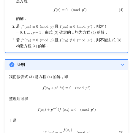
是方程
矩阵树定理
𝑒
(
4
)
f
(
x
)
≡
0
(
mod
p
e
)
𝑓
(
𝑥
)
≡
0
(
m
o
d
𝑝
)
(
4
)
的解．
LGV 引理
若
且
，则对
′
𝑒
𝑓
(
𝑥
)
≡
0
(
m
o
d
𝑝
)
𝑓
(
𝑥
)
≡
0
(
m
o
d
𝑝
)
𝑡
f
′
(
x
0
)
≡
0
(
mod
p
)
f
(
x
0
)
≡
0
(
mod
p
e
)
t
=
0
,
1
,
…
,
p
−
1
0
0
，由式
确定的
均为方程
的解．
=
0
,
1
,
…
,
𝑝
−
1
(
3
)
𝑥
(
4
)
(
3
)
x
(
4
)
最大团搜索算法
若
且
，则不能由式
′
𝑒
𝑓
(
𝑥
)
≡
0
(
m
o
d
𝑝
)
𝑓
(
𝑥
)
≢
0
(
m
o
d
𝑝
)
(
3
)
f
′
(
x
0
)
≡
0
(
mod
p
)
f
(
x
0
)
≢
0
(
mod
p
e
)
(
3
)
0
0
构造方程
的解．
(
4
)
(
4
)
支配树
图上随机游走
证明
我们假设式
是方程
的解，即
(
3
)
(
4
)
(
3
)
(
4
)
f
(
x
0
+
p
e
−
1
t
)
≡
0
(
mod
p
e
)
𝑒
−
1
𝑒
𝑓
(
𝑥
+
𝑝
𝑡
)
≡
0
(
m
o
d
𝑝
)
0
整理后可得
f
(
x
0
)
+
p
e
−
1
t
f
′
(
x
0
)
≡
0
(
mod
p
e
)
𝑒
−
1
′
𝑒
𝑓
(
𝑥
)
+
𝑝
𝑡
𝑓
(
𝑥
)
≡
0
(
m
o
d
𝑝
)
0
0
于是
(
5
)
t
f
′
(
x
0
)
≡
−
f
(
x
0
)
p
e
−
1
(
mod
p
)
𝑓
(
𝑥
)
0
′