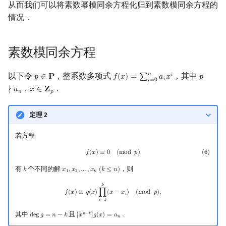
从而我们可以将素数幂模同余方程化归到素数模同余方程的
情况．
素数模同余方程
𝑛
以下令
，整系数多项式
，其中
𝑖
𝑝
∈
𝐏
𝑓
(
𝑥
)
=
∑
𝑎
𝑥
𝑝
p
∈
P
f
(
x
)
=
∑
i
=
0
n
a
i
x
i
p
∤
a
n
𝑖
𝑖
=
0
，
．
∤
𝑎
𝑥
∈
𝐙
x
∈
Z
p
𝑛
𝑝
定理 2
若方程
(
6
)
f
(
x
)
≡
0
(
mod
p
)
𝑓
(
𝑥
)
≡
0
(
m
o
d
𝑝
)
(
6
)
有
个不同的解
，则
𝑘
𝑥
,
𝑥
,
…
,
𝑥
(
𝑘
≤
𝑛
)
k
x
1
,
x
2
,
…
,
x
k
(
k
≤
n
)
1
2
𝑘
f
(
x
)
≡
g
(
x
)
∏
i
=
1
k
(
x
−
x
i
)
(
mod
p
)
,
𝑘
𝑓
(
𝑥
)
≡
𝑔
(
𝑥
)
∏
(
𝑥
−
𝑥
)
(
m
o
d
𝑝
)
,
𝑖
𝑖
=
1
其中
且
．
𝑛
−
𝑘
d
e
g
𝑔
=
𝑛
−
𝑘
[
𝑥
]
𝑔
(
𝑥
)
=
𝑎
deg
g
=
n
−
k
[
x
n
−
k
]
g
(
x
)
=
a
n
𝑛