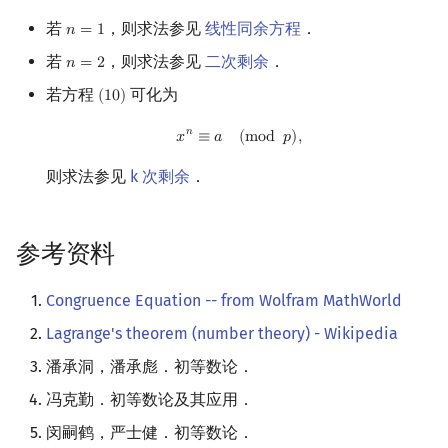
若
，则求法参见
线性同余方程
．
𝑛
=
1
n
=
1
若
，则求法参见
二次剩余
．
𝑛
=
2
n
=
2
若方程
可化为
(
1
0
)
(
10
)
x
n
≡
a
(
mod
p
)
,
𝑛
𝑥
≡
𝑎
(
m
o
d
𝑝
)
,
则求法参见
k 次剩余
．
参考资料
Congruence Equation -- from Wolfram MathWorld
Lagrange's theorem (number theory) - Wikipedia
潘承洞，潘承彪．初等数论．
冯克勤．初等数论及其应用．
闵嗣鹤，严士健．初等数论．