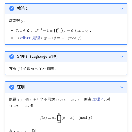
推论 2
对素数
，
𝑝
p
𝑝
−
1
．
𝑝
−
1
(
∀
𝑥
∈
𝐙
)
,
𝑥
−
1
≡
∏
(
𝑥
−
𝑖
)
(
m
o
d
𝑝
)
(
∀
x
∈
Z
)
,
x
p
−
1
−
1
≡
∏
i
=
1
p
−
1
(
x
−
i
)
(
mod
p
)
𝑖
=
1
（
Wilson 定理
）
．
(
𝑝
−
1
)
!
≡
−
1
(
m
o
d
𝑝
)
(
p
−
1
)
!
≡
−
1
(
mod
p
)
定理 3（Lagrange 定理）
方程
至多有
个不同解．
(
6
)
𝑛
(
6
)
n
证明
假设
有
个不同解
，则由
定理 2
，对
𝑓
(
𝑥
)
𝑛
+
1
𝑥
,
𝑥
,
…
,
𝑥
f
(
x
)
n
+
1
x
1
,
x
2
,
…
,
x
n
+
1
1
2
𝑛
+
1
有
𝑥
,
𝑥
,
…
,
𝑥
x
1
,
x
2
,
…
,
x
n
1
2
𝑛
𝑛
f
(
x
)
≡
a
n
∏
i
=
1
n
(
x
−
x
i
)
(
mod
p
)
𝑓
(
𝑥
)
≡
𝑎
∏
(
𝑥
−
𝑥
)
(
m
o
d
𝑝
)
𝑛
𝑖
𝑖
=
1
令
，则
x
=
x
n
+
1