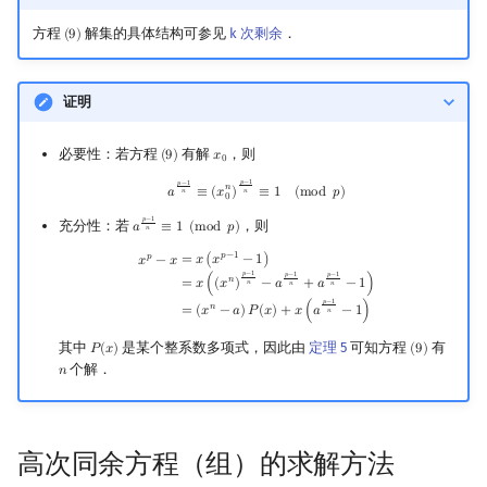
方程
解集的具体结构可参见
k 次剩余
．
(
9
)
(
9
)
证明
必要性：若方程
有解
，则
(
9
)
𝑥
(
9
)
x
0
0
a
p
−
1
n
≡
(
x
0
n
)
p
−
1
n
≡
1
(
mod
p
)
𝑝
−
1
𝑝
−
1
𝑛
𝑎
≡
(
𝑥
)
≡
1
(
m
o
d
𝑝
)
𝑛
𝑛
0
𝑝
−
1
充分性：若
，则
𝑎
≡
1
(
m
o
d
𝑝
)
a
p
−
1
n
≡
1
(
mod
p
)
𝑛
𝑝
−
1
x
p
−
x
=
x
(
x
p
−
1
−
1
)
=
x
(
(
x
n
)
p
−
1
n
−
a
p
−
1
n
+
a
p
−
1
n
−
1
)
=
(
x
n
−
a
)
P
(
x
)
+
x
(
a
p
−
1
n
−
1
)
𝑝
=
𝑥
(
𝑥
−
1
)
𝑥
−
𝑥
𝑝
−
1
𝑝
−
1
𝑝
−
1
𝑛
=
𝑥
(
(
𝑥
)
−
𝑎
+
𝑎
−
1
)
𝑛
𝑛
𝑛
𝑝
−
1
𝑛
=
(
𝑥
−
𝑎
)
𝑃
(
𝑥
)
+
𝑥
(
𝑎
−
1
)
𝑛
其中
是某个整系数多项式，因此由
定理 5
可知方程
有
𝑃
(
𝑥
)
(
9
)
P
(
x
)
(
9
)
个解．
𝑛
n
高次同余方程（组）的求解方法