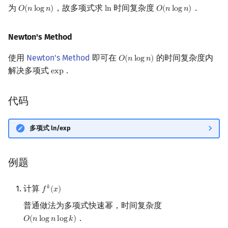
为
，故多项式求
时间复杂度
．
𝑂
(
𝑛
l
o
g
𝑛
)
l
n
𝑂
(
𝑛
l
o
g
𝑛
)
O
(
n
log
n
)
ln
O
(
n
log
n
)
Newton's Method
使用
Newton's Method
即可在
的时间复杂度内
𝑂
(
𝑛
l
o
g
𝑛
)
O
(
n
log
n
)
解决多项式
．
e
x
p
exp
代码
多项式 ln/exp
例题
计算
𝑘
𝑓
(
𝑥
)
f
k
(
x
)
普通做法为多项式快速幂，时间复杂度
．
𝑂
(
𝑛
l
o
g
𝑛
l
o
g
𝑘
)
O
(
n
log
n
log
k
)