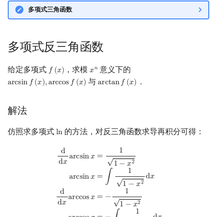
多项式三角函数
多项式反三角函数
给定多项式
，求模
意义下的
𝑛
𝑓
(
𝑥
)
𝑥
f
(
x
)
x
n
与
．
a
r
c
s
i
n
𝑓
(
𝑥
)
,
a
r
c
c
o
s
𝑓
(
𝑥
)
a
r
c
t
a
n
𝑓
(
𝑥
)
arcsin
f
(
x
)
,
arccos
f
(
x
)
arctan
f
(
x
)
解法
仿照求多项式
的方法，对反三角函数求导再积分可得：
l
n
ln
1
d
d
d
x
arcsin
x
=
1
1
−
x
2
arcsin
x
=
∫
1
1
−
x
2
d
x
d
d
x
arccos
x
=
−
1
1
−
x
2
arccos
=
a
r
c
s
i
n
𝑥
√
d
𝑥
2
1
−
𝑥
1
=
∫
d
𝑥
a
r
c
s
i
n
𝑥
√
2
1
−
𝑥
1
d
=
−
a
r
c
c
o
s
𝑥
√
d
𝑥
2
1
−
𝑥
1