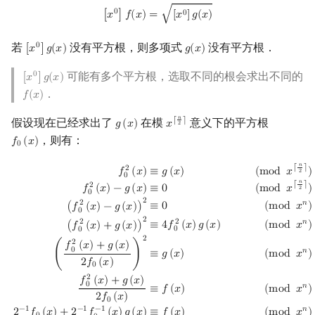
[
x
0
]
f
(
x
)
=
[
x
0
]
g
(
x
)
0
√
0
[
𝑥
]
𝑓
(
𝑥
)
=
[
𝑥
]
𝑔
(
𝑥
)
若
没有平方根，则多项式
没有平方根．
0
[
𝑥
]
𝑔
(
𝑥
)
𝑔
(
𝑥
)
[
x
0
]
g
(
x
)
g
(
x
)
可能有多个平方根，选取不同的根会求出不同的
0
[
𝑥
]
𝑔
(
𝑥
)
[
x
0
]
g
(
x
)
．
𝑓
(
𝑥
)
f
(
x
)
𝑛
假设现在已经求出了
在模
意义下的平方根
⌈
⌉
𝑔
(
𝑥
)
𝑥
g
(
x
)
x
⌈
n
2
⌉
2
，则有：
𝑓
(
𝑥
)
f
0
(
x
)
0
𝑛
f
0
2
(
x
)
≡
g
(
x
)
(
mod
x
⌈
n
2
⌉
)
f
0
2
(
x
)
−
g
(
x
)
≡
0
(
mod
x
⌈
n
2
⌉
)
(
f
0
2
(
x
)
−
g
(
x
)
)
2
≡
⌈
⌉
2
(
m
o
d
𝑥
)
≡
𝑔
(
𝑥
)
𝑓
(
𝑥
)
2
0
𝑛
⌈
⌉
2
(
m
o
d
𝑥
)
≡
0
𝑓
(
𝑥
)
−
𝑔
(
𝑥
)
2
0
2
𝑛
2
≡
0
(
m
o
d
𝑥
)
(
𝑓
(
𝑥
)
−
𝑔
(
𝑥
)
)
0
2
𝑛
2
2
(
m
o
d
𝑥
)
≡
4
𝑓
(
𝑥
)
𝑔
(
𝑥
)
(
𝑓
(
𝑥
)
+
𝑔
(
𝑥
)
)
0
0
2
2
𝑓
(
𝑥
)
+
𝑔
(
𝑥
)
0
𝑛
≡
𝑔
(
𝑥
)
(
m
o
d
𝑥
)
(
)
2
𝑓
(
𝑥
)
0
2
𝑓
(
𝑥
)
+
𝑔
(
𝑥
)
0
𝑛
≡
𝑓
(
𝑥
)
(
m
o
d
𝑥
)
2
𝑓
(
𝑥
)
0
𝑛
−
1
−
1
−
1