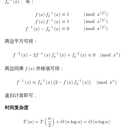
． 有：
−
1
𝑓
(
𝑥
)
f
0
−
1
(
x
)
0
回文树
二次剩余
可持久化数据结构
欧拉图
Kahan 求和
普通方法
𝑛
f
(
x
)
f
0
−
1
(
x
)
≡
1
(
mod
x
⌈
n
2
⌉
)
f
(
x
)
f
−
1
(
x
)
≡
1
(
mod
x
⌈
n
2
⌉
)
f
−
1
(
x
)
−
f
0
−
1
(
x
)
≡
0
⌈
⌉
−
1
(
m
o
d
𝑥
)
≡
1
𝑓
(
𝑥
)
𝑓
(
𝑥
)
2
0
𝑛
⌈
⌉
−
1
序列自动机
阶 & 原根
树套树
哈密顿图
珂朵莉树/颜色段均摊
Newton's Method
(
m
o
d
𝑥
)
≡
1
𝑓
(
𝑥
)
𝑓
(
𝑥
)
2
𝑛
⌈
⌉
−
1
−
1
(
m
o
d
𝑥
)
≡
0
𝑓
(
𝑥
)
−
𝑓
(
𝑥
)
2
0
最小表示法
离散对数
K-D Tree
二分图
空间优化简介
代码
两边平方可得：
Lyndon 分解
高次剩余 & 单位根
动态树
平面图
例题
f
−
2
(
x
)
−
2
f
−
1
(
x
)
f
0
−
1
(
x
)
+
f
0
−
2
(
x
)
≡
0
(
mod
x
n
)
−
2
−
1
−
1
−
2
𝑛
𝑓
(
𝑥
)
−
2
𝑓
(
𝑥
)
𝑓
(
𝑥
)
+
𝑓
(
𝑥
)
≡
0
(
m
o
d
𝑥
)
0
0
Main–Lorentz 算法
数论分块
多项式三角函数
析合树
弦图
两边同乘
并移项可得：
𝑓
(
𝑥
)
f
(
x
)
狄利克雷卷积
PQ 树
图的着色
解法
f
−
1
(
x
)
≡
f
0
−
1
(
x
)
(
2
−
f
(
x
)
f
0
−
1
(
x
)
)
(
mod
x
n
)
−
1
−
1
−
1
𝑛
𝑓
(
𝑥
)
≡
𝑓
(
𝑥
)
(
2
−
𝑓
(
𝑥
)
𝑓
(
𝑥
)
)
(
m
o
d
𝑥
)
0
0
莫比乌斯反演
手指树
网络流
代码
递归计算即可．
时间复杂度
杜教筛
多项式反三角函数
霍夫曼树
图的匹配
𝑛
T
(
n
)
=
T
(
n
2
)
+
O
(
n
log
n
)
=
O
(
n
log
n
)
𝑇
(
𝑛
)
=
𝑇
(
)
+
𝑂
(
𝑛
l
o
g
𝑛
)
=
𝑂
(
𝑛
l
o
g
𝑛
)
Powerful Number 筛
Prüfer 序列
解法
2