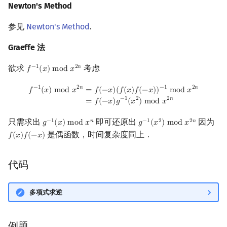
Newton's Method
Min_25 筛
矩阵树定理
代码
参见
Newton's Method
.
洲阁筛
参考资料与链接
LGV 引理
Graeffe 法
类欧几里德算法
最大团搜索算法
欲求
考虑
−
1
2
𝑛
𝑓
(
𝑥
)
m
o
d
𝑥
f
−
1
(
x
)
mod
x
2
n
Meissel–Lehmer 算法
支配树
f
−
1
(
x
)
mod
x
2
n
=
f
(
−
x
)
(
f
(
x
)
f
(
−
x
)
)
−
1
mod
x
2
n
=
f
(
−
x
)
g
−
1
(
x
2
)
mod
x
2
n
−
1
2
𝑛
−
1
2
𝑛
𝑓
(
𝑥
)
m
o
d
𝑥
=
𝑓
(
−
𝑥
)
(
𝑓
(
𝑥
)
𝑓
(
−
𝑥
)
)
m
o
d
𝑥
−
1
2
2
𝑛
=
𝑓
(
−
𝑥
)
𝑔
(
𝑥
)
m
o
d
𝑥
连分数
图上随机游走
只需求出
即可还原出
因为
−
1
𝑛
−
1
2
2
𝑛
𝑔
(
𝑥
)
m
o
d
𝑥
𝑔
(
𝑥
)
m
o
d
𝑥
g
−
1
(
x
)
mod
x
n
g
−
1
(
x
2
)
mod
x
2
n
Stern–Brocot 树与 Farey 序列
是偶函数，时间复杂度同上．
𝑓
(
𝑥
)
𝑓
(
−
𝑥
)
f
(
x
)
f
(
−
x
)
二次域
代码
Pell 方程
多项式求逆
例题