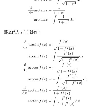
=
−
∫
d
𝑥
a
r
c
c
o
s
𝑥
√
2
1
−
𝑥
1
d
=
a
r
c
t
a
n
𝑥
2
d
𝑥
1
+
𝑥
1
=
∫
d
𝑥
a
r
c
t
a
n
𝑥
2
1
+
𝑥
那么代入
就有：
𝑓
(
𝑥
)
f
(
x
)
′
d
d
x
arcsin
f
(
x
)
=
f
′
(
x
)
1
−
f
2
(
x
)
arcsin
f
(
x
)
=
∫
f
′
(
x
)
1
−
f
2
(
x
)
d
x
d
d
x
arccos
f
𝑓
(
𝑥
)
d
a
r
c
s
i
n
𝑓
(
𝑥
)
=
d
𝑥
√
2
1
−
𝑓
(
𝑥
)
′
𝑓
(
𝑥
)
=
∫
d
𝑥
a
r
c
s
i
n
𝑓
(
𝑥
)
√
2
1
−
𝑓
(
𝑥
)
′
𝑓
(
𝑥
)
d
a
r
c
c
o
s
𝑓
(
𝑥
)
=
−
d
𝑥
√
2
1
−
𝑓
(
𝑥
)
′
𝑓
(
𝑥
)
=
−
∫
d
𝑥
a
r
c
c
o
s
𝑓
(
𝑥
)
√
2
1
−
𝑓
(
𝑥
)
′
𝑓
(
𝑥
)
d
a
r
c
t
a
n
𝑓
(
𝑥
)
=
d
𝑥
2
1
+
𝑓
(
𝑥
)
′
𝑓
(
𝑥
)
=
∫
d
𝑥
a
r
c
t
a
n
𝑓
(
𝑥
)
2
1
+
𝑓
(
𝑥
)