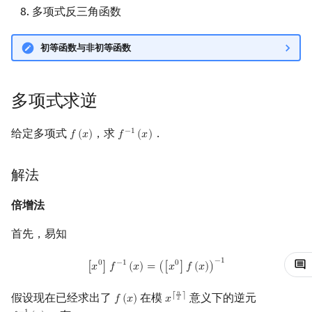
多项式反三角函数
镜像站列表
Special Judge
Java 速成
前缀和 & 差分
IDA*
状压 DP
Boyer–Moore 算法
裴蜀定理 & 一次不定方程
多项式开方
贝尔数
线性基
块状数据结构
拓扑排序
扫描线
有限状态自动机
Dev-C++
文件操作
Lambda 表达式
归并排序
AVL 树
虚树
初等函数与非初等函数
致谢
Testlib
Java 进阶
二分
回溯法
数位 DP
Z 函数（扩展 KMP）
费马小定理 & 欧拉定理
伯努利数
线性映射
单调栈
最短路问题
旋转卡壳
计算理论基础
解法
CLion
pb_ds
堆排序
红黑树
树分治
Polygon
倍增
Dancing Links
插头 DP
AC 自动机
模逆元
Entringer Number
特征多项式
单调队列
生成树问题
半平面交
字节顺序
倍增法
Geany
编译优化
桶排序
左偏红黑树
动态树分治
多项式求逆
OJ 工具
构造
Alpha–Beta 剪枝
计数 DP
后缀数组 (SA)
线性同余方程
Eulerian Number
对角化
ST 表
斯坦纳树
平面最近点对
约瑟夫问题
Newton's Method
Xcode
希尔排序
AA 树
AHU 算法
给定多项式
，求
．
−
1
𝑓
(
𝑥
)
𝑓
(
𝑥
)
f
(
x
)
f
−
1
(
x
)
LaTeX 入门
优化
动态 DP
后缀自动机 (SAM)
中国剩余定理
分拆数
Jordan标准型
树状数组
拆点
随机增量法
表达式求值
例题
GUIDE
锦标赛排序
树哈希
解法
Git
概率 DP
后缀平衡树
升幂引理
多项式除法 & 取模
范德蒙德卷积
线段树
连通性相关
反演变换
在一台机器上规划任务
Sublime Text
Tim 排序
树上随机游走
倍增法
DP 套 DP
广义后缀自动机
阶乘取模
Pólya 计数
划分树
环计数问题
计算几何杂项
主元素问题
解法
CP Editor
排序相关 STL
首先，易知
DP 优化
后缀树
卢卡斯定理
多项式对数函数 & 指数函数
图论计数
二叉搜索树 & 平衡树
最小环
Garsia–Wachs 算法
Code::Blocks
排序应用
[
x
0
]
f
−
1
(
x
)
=
(
[
x
0
]
f
(
x
)
)
−
1
−
1
0
−
1
0
[
𝑥
]
𝑓
(
𝑥
)
=
(
[
𝑥
]
𝑓
(
𝑥
)
)
其它 DP 方法
Manacher
同余方程
跳表
2-SAT
15-puzzle
解法
𝑛
假设现在已经求出了
在模
意义下的逆元
⌈
⌉
𝑓
(
𝑥
)
𝑥
f
(
x
)
x
⌈
n
2
⌉
2