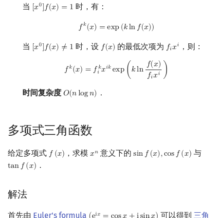
当
时，有：
0
[
𝑥
]
𝑓
(
𝑥
)
=
1
[
x
0
]
f
(
x
)
=
1
f
k
(
x
)
=
exp
(
k
ln
f
(
x
)
)
𝑘
𝑓
(
𝑥
)
=
e
x
p
(
𝑘
l
n
𝑓
(
𝑥
)
)
当
时，设
的最低次项为
，则：
0
𝑖
[
𝑥
]
𝑓
(
𝑥
)
≠
1
𝑓
(
𝑥
)
𝑓
𝑥
[
x
0
]
f
(
x
)
≠
1
f
(
x
)
f
x
i
𝑖
f
k
(
x
)
=
f
k
x
i
k
exp
(
k
ln
f
(
x
)
f
x
i
)
𝑓
(
𝑥
)
𝑘
𝑘
𝑖
𝑘
𝑓
(
𝑥
)
=
𝑓
𝑥
e
x
p
(
𝑘
l
n
)
𝑖
𝑖
𝑓
𝑥
𝑖
时间复杂度
．
𝑂
(
𝑛
l
o
g
𝑛
)
O
(
n
log
n
)
多项式三角函数
给定多项式
，求模
意义下的
与
𝑛
𝑓
(
𝑥
)
𝑥
s
i
n
𝑓
(
𝑥
)
,
c
o
s
𝑓
(
𝑥
)
f
(
x
)
x
n
sin
f
(
x
)
,
cos
f
(
x
)
．
t
a
n
𝑓
(
𝑥
)
tan
f
(
x
)
解法
首先由
Euler's formula
可以得到
三角
i
𝑥
(
e
i
x
=
cos
x
+
i
sin
x
)