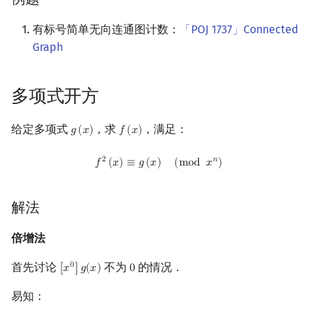
有标号简单无向连通图计数：
「POJ 1737」Connected
Graph
多项式开方
给定多项式
，求
，满足：
𝑔
(
𝑥
)
𝑓
(
𝑥
)
g
(
x
)
f
(
x
)
f
2
(
x
)
≡
g
(
x
)
(
mod
x
n
)
2
𝑛
𝑓
(
𝑥
)
≡
𝑔
(
𝑥
)
(
m
o
d
𝑥
)
解法
倍增法
首先讨论
不为
的情况．
0
[
𝑥
]
𝑔
(
𝑥
)
0
[
x
0
]
g
(
x
)
0
易知：