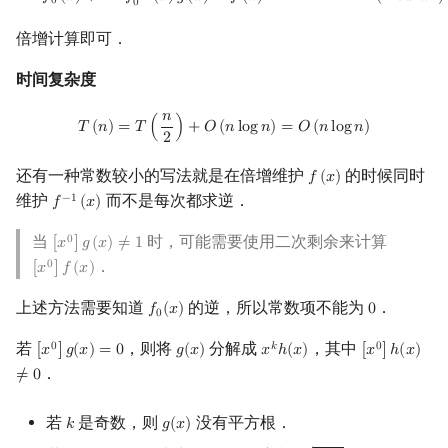
≡
𝑓
(
𝑥
)
(
m
o
d
𝑥
)
2
𝑓
(
𝑥
)
+
2
𝑓
(
𝑥
)
𝑔
(
𝑥
)
0
0
倍增计算即可．
时间复杂度
𝑛
T
(
n
)
=
T
(
n
2
)
+
O
(
n
log
n
)
=
O
(
n
log
n
)
𝑇
(
𝑛
)
=
𝑇
(
)
+
𝑂
(
𝑛
l
o
g
𝑛
)
=
𝑂
(
𝑛
l
o
g
𝑛
)
2
还有一种常数较小的写法就是在倍增维护
的时候同时
𝑓
(
𝑥
)
f
(
x
)
维护
而不是每次都求逆．
−
1
𝑓
(
𝑥
)
f
−
1
(
x
)
当
时，可能需要使用二次剩余来计算
0
[
𝑥
]
𝑔
(
𝑥
)
≠
1
[
x
0
]
g
(
x
)
≠
1
．
0
[
𝑥
]
𝑓
(
𝑥
)
[
x
0
]
f
(
x
)
上述方法需要知道
的逆，所以常数项不能为
．
𝑓
(
𝑥
)
0
f
0
(
x
)
0
0
若
，则将
分解成
，其中
0
𝑘
0
[
𝑥
]
𝑔
(
𝑥
)
=
0
𝑔
(
𝑥
)
𝑥
ℎ
(
𝑥
)
[
𝑥
]
ℎ
(
𝑥
)
[
x
0
]
g
(
x
)
=
0
g
(
x
)
x
k
h
(
x
)
[
x
0
]
h
(
x
)
≠
0
．
≠
0
若
是奇数，则
没有平方根．
𝑘
𝑔
(
𝑥
)
k
g
(
x
)