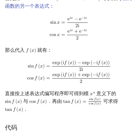
(
e
=
c
o
s
𝑥
+
i
s
i
n
𝑥
)
函数的另一个表达式
：
sin
x
=
e
i
x
−
e
−
i
x
2
i
cos
x
=
e
i
x
+
e
−
i
x
2
i
𝑥
−
i
𝑥
e
−
e
s
i
n
𝑥
=
2
i
i
𝑥
−
i
𝑥
e
+
e
c
o
s
𝑥
=
2
那么代入
就有：
𝑓
(
𝑥
)
f
(
x
)
sin
f
(
x
)
=
exp
(
i
f
(
x
)
)
−
exp
(
−
i
f
(
x
)
)
2
i
cos
f
(
x
)
=
exp
(
i
f
(
x
)
)
+
exp
(
−
i
f
(
x
)
)
2
e
x
p
(
i
𝑓
(
𝑥
)
)
−
e
x
p
(
−
i
𝑓
(
𝑥
)
)
s
i
n
𝑓
(
𝑥
)
=
2
i
e
x
p
(
i
𝑓
(
𝑥
)
)
+
e
x
p
(
−
i
𝑓
(
𝑥
)
)
c
o
s
𝑓
(
𝑥
)
=
2
直接按上述表达式编写程序即可得到模
意义下的
𝑛
𝑥
x
n
s
i
n
𝑓
(
𝑥
)
与
．再由
可求得
s
i
n
𝑓
(
𝑥
)
c
o
s
𝑓
(
𝑥
)
t
a
n
𝑓
(
𝑥
)
=
sin
f
(
x
)
cos
f
(
x
)
tan
f
(
x
)
=
sin
f
(
x
)
cos
f
(
x
)
c
o
s
𝑓
(
𝑥
)
．
t
a
n
𝑓
(
𝑥
)
tan
f
(
x
)
代码