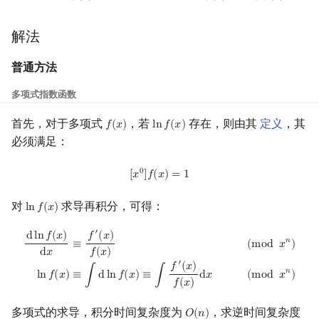
解法
普通方法
多项式指数函数
首先，对于多项式
，若
存在，则由其
定义
，其
𝑓
(
𝑥
)
l
n
𝑓
(
𝑥
)
f
(
x
)
ln
f
(
x
)
必须满足：
[
x
0
]
f
(
x
)
=
1
0
[
𝑥
]
𝑓
(
𝑥
)
=
1
对
求导再积分，可得：
l
n
𝑓
(
𝑥
)
ln
f
(
x
)
′
d
ln
f
(
x
)
d
x
≡
f
′
(
x
)
f
(
x
)
(
mod
x
n
)
ln
f
(
x
)
≡
∫
d
ln
f
(
x
)
≡
∫
f
′
(
x
)
f
(
x
)
d
x
(
mod
x
n
)
d
l
n
𝑓
(
𝑥
)
𝑓
(
𝑥
)
𝑛
≡
(
m
o
d
𝑥
)
d
𝑥
𝑓
(
𝑥
)
′
𝑓
(
𝑥
)
𝑛
≡
∫
d
l
n
𝑓
(
𝑥
)
≡
∫
d
𝑥
l
n
𝑓
(
𝑥
)
(
m
o
d
𝑥
)
𝑓
(
𝑥
)
多项式的求导，积分时间复杂度为
，求逆时间复杂度
𝑂
(
𝑛
)
O
(
n
)