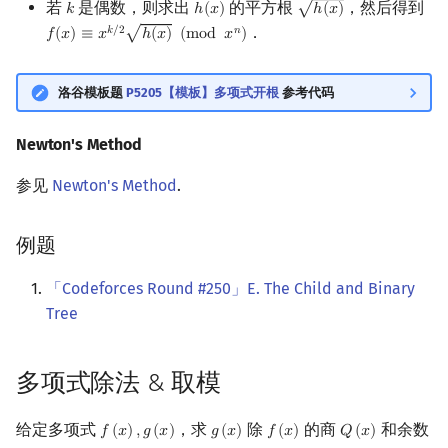
若
是偶数，则求出
的平方根
，然后得到
√
𝑘
ℎ
(
𝑥
)
ℎ
(
𝑥
)
k
h
(
x
)
h
(
x
)
．
𝑘
/
2
𝑛
√
𝑓
(
𝑥
)
≡
𝑥
ℎ
(
𝑥
)
(
m
o
d
𝑥
)
f
(
x
)
≡
x
k
/
2
h
(
x
)
(
mod
x
n
)
洛谷模板题
P5205【模板】多项式开根
参考代码
Newton's Method
参见
Newton's Method
.
例题
「Codeforces Round #250」E. The Child and Binary
Tree
多项式除法 & 取模
给定多项式
，求
除
的商
和余数
𝑓
(
𝑥
)
,
𝑔
(
𝑥
)
𝑔
(
𝑥
)
𝑓
(
𝑥
)
𝑄
(
𝑥
)
f
(
x
)
,
g
(
x
)
g
(
x
)
f
(
x
)
Q
(
x
)