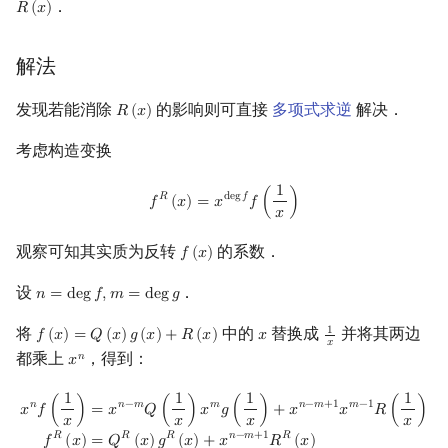
．
𝑅
(
𝑥
)
R
(
x
)
解法
发现若能消除
的影响则可直接
多项式求逆
解决．
𝑅
(
𝑥
)
R
(
x
)
考虑构造变换
1
f
R
(
x
)
=
x
deg
f
f
(
1
x
)
𝑅
d
e
g
𝑓
𝑓
(
𝑥
)
=
𝑥
𝑓
(
)
𝑥
观察可知其实质为反转
的系数．
𝑓
(
𝑥
)
f
(
x
)
设
．
𝑛
=
d
e
g
𝑓
,
𝑚
=
d
e
g
𝑔
n
=
deg
f
,
m
=
deg
g
将
中的
替换成
并将其两边
1
𝑓
(
𝑥
)
=
𝑄
(
𝑥
)
𝑔
(
𝑥
)
+
𝑅
(
𝑥
)
𝑥
f
(
x
)
=
Q
(
x
)
g
(
x
)
+
R
(
x
)
x
1
x
𝑥
都乘上
，得到：
𝑛
𝑥
x
n
1
1
1
1
x
n
f
(
1
x
)
=
x
n
−
m
Q
(
1
x
)
x
m
g
(
1
x
)
+
x
n
−
m
+
1
x
m
−
1
R
(
1
x
)
f
R
(
x
)
=
Q
R
(
x
)
g
R
(
x
)
𝑛
𝑛
−
𝑚
𝑚
𝑛
−
𝑚
+
1
𝑚
−
1
𝑥
𝑓
(
)
=
𝑥
𝑄
(
)
𝑥
𝑔
(
)
+
𝑥
𝑥
𝑅
(
)
𝑥
𝑥
𝑥
𝑥
𝑅
𝑅
𝑅
𝑛
−
𝑚
+
1
𝑅
𝑓
(
𝑥
)
=
𝑄
(
𝑥
)
𝑔
(
𝑥
)
+
𝑥
𝑅
(
𝑥
)