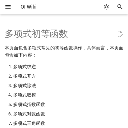
OI Wiki
键
入
多项式初等函数
Getting Started
比赛相关简介
工具软件简介
语言基础简介
算法基础简介
搜索部分简介
动态规划部分简介
字符串部分简介
数字系统简介
数论基础
多项式求逆
排列组合
线性代数简介
线性规划基础
基本概念
基本概念
博弈论简介
插值
数据结构部分简介
图论部分简介
计算几何部分简介
杂项简介
RMQ
OI 赛事与赛制
题型概述
读入、输出优化
Vim
评测工具简介
Testlib 简介
Hello, World!
C++ 标准库简介
类
复杂度简介
排序简介
DP 优化简介
后缀数组简介
并查集
堆简介
分块思想
线段树基础
二叉搜索树 & 平衡树
可持久化数据结构简介
线段树套线段树
Link Cut Tree
树基础
最短路
最小生成树
强连通分量
网络流简介
图匹配
离线算法简介
随机函数
以
本页面包含多项式常见的初等函数操作．具体而言，本页面
开
关于本项目
赛事
代码编辑工具
C++ 基础
复杂度
DFS（搜索）
动态规划基础
字符串基础
进位制
模算术简介
抽屉原理
向量
单纯形法
群论
条件概率与独立性
公平组合游戏
数值积分
栈
图论相关概念
二维计算几何基础
离散化
并查集应用
解法
ICPC/CCPC 赛事与赛制
交互题
分段打表
Emacs
Arbiter
通用
C++ 语法基础
STL 容器
命名空间
均摊复杂度
选择排序
单调队列/单调栈优化
最优原地后缀排序算法
并查集复杂度
二叉堆
块状数组
线段树合并 & 分裂
Treap
可持久化线段树
平衡树套线段树
全局平衡二叉树
树的直径
差分约束
最小树形图
双连通分量
最大流
二分图最大匹配
CDQ 分治
随机化技巧
包含如下内容：
始
如何参与
题型
评测工具
C++ 标准库
枚举
BFS（搜索）
记忆化搜索
标准库
平衡三进制
素数
容斥原理
内积和外积
环论
随机变量
零和游戏
高斯消元
队列
图的存储
三维计算几何基础
双指针
括号序列
倍增法
多项式求逆
常见错误
VS Code
Cena
Generator
变量
STL 算法
值类别
冒泡排序
斜率优化
配对堆
块状链表
李超线段树
Splay 树
可持久化块状数组
线段树套平衡树
Euler Tour Tree
树的中心
k 短路
最小直径生成树
割点和桥
最小割
二分图最大权匹配
整体二分
爬山算法
搜
多项式开方
OI Wiki 不是什么
学习路线
命令行
C++ 进阶
模拟
双向搜索
背包 DP
字符串匹配
格雷码
最大公约数
斐波那契数列
矩阵
域论
随机变量的数字特征
非公平组合游戏
牛顿迭代法
链表
DFS（图论）
距离
离线算法
线段树与离线询问
Newton's Method
常见技巧
Atom
CCR Plus
Validator
运算
bitset
重载运算符
插入排序
四边形不等式优化
左偏树
树分块
猫树
WBLT
可持久化平衡树
树状数组套权值线段树
Top Tree
树的重心
同余最短路
圆方树
费用流
一般图最大匹配
莫队算法
模拟退火
索
多项式除法
格式手册
学习资源
命令行编译与调试
C++ 与其他常用语言的区别
递归 & 分治
启发式搜索
区间 DP
字符串哈希
欧拉函数
错位排列
初等变换
Schreier–Sims 算法
概率不等式
哈希表
BFS（图论）
Pick 定理
分数规划
Graeffe 法
Eclipse
Lemon
Interactor
流程控制语句
string
引用
计数排序
Slope Trick 优化
Sqrt Tree
区间最值操作 & 区间历史
替罪羊树
可持久化字典树
分块套树状数组
最近公共祖先
点/边连通度
上下界网络流
一般图最大权匹配
多项式取模
值
多项式指数函数
数学符号表
技巧
编译器
Pascal 转 C++ 急救
贪心
A*
DAG 上的 DP
字典树 (Trie)
筛法
卡特兰数
行列式
并查集
树上问题
三角剖分
随机化
代码
Notepad++
Checker
高级数据类型
pair
常量
基数排序
WQS 二分
笛卡尔树
可持久化可并堆
树链剖分
Stoer–Wagner 算法
稳定匹配
多项式对数函数
Kinetic Tournament Tree
F.A.Q.
出题
WSL (Windows 10)
Python 速成
排序
迭代加深搜索
树形 DP
前缀函数与 KMP 算法
分解质因数
斯特林数
线性空间
堆
有向无环图
凸包
悬线法
例题
Kate
函数
新版 C++ 特性
快速排序
状态设计优化
Size Balanced Tree
树上启发式合并
多项式三角函数