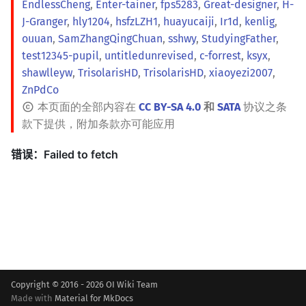
EndlessCheng
,
Enter-tainer
,
fps5283
,
Great-designer
,
H-
J-Granger
,
hly1204
,
hsfzLZH1
,
huayucaiji
,
Ir1d
,
kenlig
,
ouuan
,
SamZhangQingChuan
,
sshwy
,
StudyingFather
,
test12345-pupil
,
untitledunrevised
,
c-forrest
,
ksyx
,
shawlleyw
,
TrisolarisHD
,
TrisolarisHD
,
xiaoyezi2007
,
ZnPdCo
本页面的全部内容在
CC BY-SA 4.0
和
SATA
协议之条
款下提供，附加条款亦可能应用
Copyright © 2016 - 2026 OI Wiki Team
Made with
Material for MkDocs