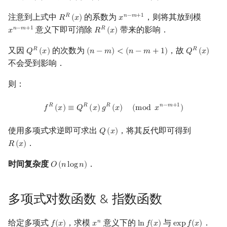
注意到上式中
的系数为
，则将其放到模
𝑅
𝑛
−
𝑚
+
1
𝑅
(
𝑥
)
𝑥
R
R
(
x
)
x
n
−
m
+
1
意义下即可消除
带来的影响．
𝑛
−
𝑚
+
1
𝑅
𝑥
𝑅
(
𝑥
)
x
n
−
m
+
1
R
R
(
x
)
又因
的次数为
，故
𝑅
𝑅
𝑄
(
𝑥
)
(
𝑛
−
𝑚
)
<
(
𝑛
−
𝑚
+
1
)
𝑄
(
𝑥
)
Q
R
(
x
)
(
n
−
m
)
<
(
n
−
m
+
1
)
Q
R
(
x
)
不会受到影响．
则：
f
R
(
x
)
≡
Q
R
(
x
)
g
R
(
x
)
(
mod
x
n
−
m
+
1
)
𝑅
𝑅
𝑅
𝑛
−
𝑚
+
1
𝑓
(
𝑥
)
≡
𝑄
(
𝑥
)
𝑔
(
𝑥
)
(
m
o
d
𝑥
)
使用多项式求逆即可求出
，将其反代即可得到
𝑄
(
𝑥
)
Q
(
x
)
．
𝑅
(
𝑥
)
R
(
x
)
时间复杂度
．
𝑂
(
𝑛
l
o
g
𝑛
)
O
(
n
log
n
)
多项式对数函数 & 指数函数
给定多项式
，求模
意义下的
与
．
𝑛
𝑓
(
𝑥
)
𝑥
l
n
𝑓
(
𝑥
)
e
x
p
𝑓
(
𝑥
)
f
(
x
)
x
n
ln
f
(
x
)
exp
f
(
x
)