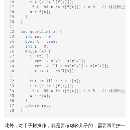
16
t
=
(
x
!=
l
[
f
[
x
]]);
17
if
(
t
&&
x
!=
r
[
f
[
x
]])
z
=
0
;
// 跳过轻边要
18
x
=
f
[
x
];
19
}
20
}
21
22
int
query
(
int
x
)
{
23
int
ret
=
0
;
24
bool
t
=
true
;
25
int
z
=
0
;
26
while
(
x
)
{
27
if
(
t
)
{
28
ret
+=
s
[
x
]
-
s
[
r
[
x
]];
29
ret
-=
1l
l
*
ss
[
r
[
x
]]
*
a
[
r
[
x
]];
30
z
+=
1
+
ss
[
l
[
x
]];
31
}
32
ret
+=
1l
l
*
z
*
a
[
x
];
33
t
=
(
x
!=
l
[
f
[
x
]]);
34
if
(
t
&&
x
!=
r
[
f
[
x
]])
z
=
0
;
// 跳过轻边要
35
x
=
f
[
x
];
36
}
37
return
ret
;
38
}
此外，对于子树操作，就是要考虑轻儿子的，需要再维护一