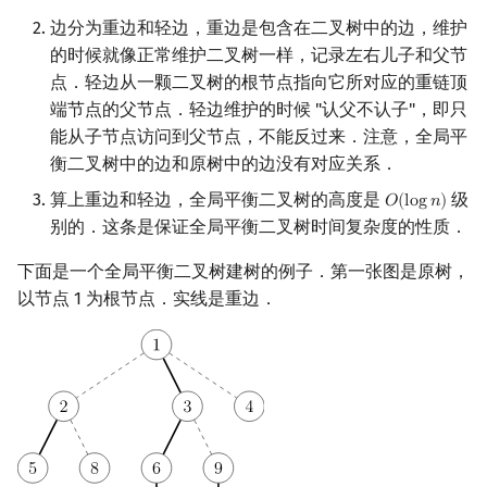
回文树
概率论
欧拉图
Kahan 求和
二次剩余
边分为重边和轻边，重边是包含在二叉树中的边，维护
的时候就像正常维护二叉树一样，记录左右儿子和父节
序列自动机
博弈论
哈密顿图
珂朵莉树/颜色段均摊
阶 & 原根
点．轻边从一颗二叉树的根节点指向它所对应的重链顶
端节点的父节点．轻边维护的时候 "认父不认子"，即只
最小表示法
数值算法
二分图
空间优化简介
离散对数
能从子节点访问到父节点，不能反过来．注意，全局平
衡二叉树中的边和原树中的边没有对应关系．
Lyndon 分解
序理论
平面图
高次剩余 & 单位根
算上重边和轻边，全局平衡二叉树的高度是
级
𝑂
(
l
o
g
𝑛
)
O
(
log
n
)
别的．这条是保证全局平衡二叉树时间复杂度的性质．
Main–Lorentz 算法
杨氏矩阵
弦图
数论分块
下面是一个全局平衡二叉树建树的例子．第一张图是原树，
拟阵
图的着色
狄利克雷卷积
以节点 1 为根节点．实线是重边．
Berlekamp–Massey 算法
网络流
莫比乌斯反演
图的匹配
杜教筛
Prüfer 序列
Powerful Number 筛