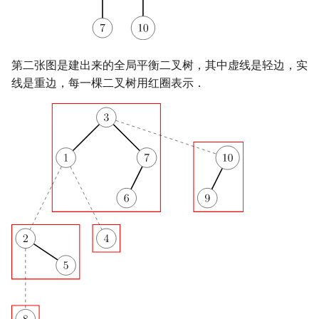
矩阵树定理
Min_25 筛
LGV 引理
洲阁筛
第二张图是建出来的全局平衡二叉树，其中虚线是轻边，实
最大团搜索算法
类欧几里德算法
线是重边，每一棵二叉树用红圈表示．
支配树
Meissel–Lehmer 算法
图上随机游走
连分数
Stern–Brocot 树与 Farey
二次域
Pell 方程