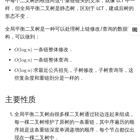
中每个二叉树的根连向这个重链链头的父亲，就像 LCT 中一
样．但全局平衡二叉树是静态树，区别于 LCT，建成后树的
镜像站列表
Special Judge
Java 速成
前缀和 & 差分
IDA*
状压 DP
Boyer–Moore 算法
置换和排列
AVL 树
拓扑排序
扫描线
有限状态自动机
Dev-C++
文件操作
Lambda 表达式
归并排序
裴蜀定理 & 一次不定方程
多项式多点求值|快速插值
贝尔数
线性基
虚树
形态不变．
致谢
Testlib
Java 进阶
二分
回溯法
数位 DP
Z 函数（扩展 KMP）
弧度制与坐标系
红黑树
最短路问题
旋转卡壳
计算理论基础
CLion
pb_ds
堆排序
费马小定理 & 欧拉定理
多项式初等函数
伯努利数
线性映射
树分治
全局平衡二叉树是一种可以处理树上链修改/查询的数据结
构，可以做到：
Polygon
倍增
Dancing Links
插头 DP
AC 自动机
复数
左偏红黑树
生成树问题
半平面交
字节顺序
Geany
编译优化
桶排序
模逆元
常系数齐次线性递推
Entringer Number
特征多项式
动态树分治
一条链整体修改．
𝑂
(
l
o
g
𝑛
)
O
(
log
n
)
OJ 工具
构造
Alpha–Beta 剪枝
计数 DP
后缀数组 (SA)
数论
AA 树
斯坦纳树
平面最近点对
约瑟夫问题
Xcode
希尔排序
线性同余方程
多项式平移|连续点值平移
Eulerian Number
对角化
AHU 算法
一条链整体查询．
𝑂
(
l
o
g
𝑛
)
O
(
log
n
)
求最近公共祖先，子树修改，子树查询等，这
LaTeX 入门
优化
动态 DP
后缀自动机 (SAM)
多项式与生成函数
拆点
随机增量法
表达式求值
GUIDE
锦标赛排序
中国剩余定理
符号化方法
分拆数
Jordan标准型
树哈希
𝑂
(
l
o
g
𝑛
)
O
(
log
n
)
些复杂度和重链剖分是一样的．
Git
概率 DP
后缀平衡树
组合数学
连通性相关
反演变换
在一台机器上规划任务
Sublime Text
Tim 排序
升幂引理
Lagrange 反演
范德蒙德卷积
树上随机游走
主要性质
DP 套 DP
广义后缀自动机
线性代数
环计数问题
计算几何杂项
主元素问题
CP Editor
排序相关 STL
阶乘取模
形式幂级数复合|复合逆
Pólya 计数
全局平衡二叉树由很多棵二叉树通过轻边连起来组成，
DP 优化
后缀树
线性规划
最小环
Garsia–Wachs 算法
Code::Blocks
排序应用
卢卡斯定理
普通生成函数
图论计数
每一棵二叉树维护了原树的一条重链，其中序遍历的顺
序就是这条重链深度单调递增的顺序．每个节点都仅出
其它 DP 方法
Manacher
抽象代数
2-SAT
15-puzzle
同余方程
指数生成函数
现在一棵二叉树中．