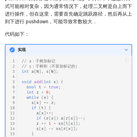
式可能相对复杂，因为通常情况下，处理二叉树是自上而下
进行操作，但在这里，需要首先确定跳跃路径，然后再从上
到下进行 pushdown，可能导致常数较大．
代码如下：
实现
 1
// a：子树加标记
 2
// s：子树和（不算加标记的）
 3
int
a
[
N
],
s
[
N
];
 4
 5
void
add
(
int
x
)
{
 6
bool
t
=
true
;
 7
int
z
=
0
;
 8
while
(
x
)
{
 9
s
[
x
]
+=
z
;
10
if
(
t
)
{
11
a
[
x
]
++
;
12
if
(
r
[
x
])
a
[
r
[
x
]]
--
;
13
z
+=
1
+
ss
[
l
[
x
]];
14
s
[
x
]
-=
ss
[
r
[
x
]];
15
}