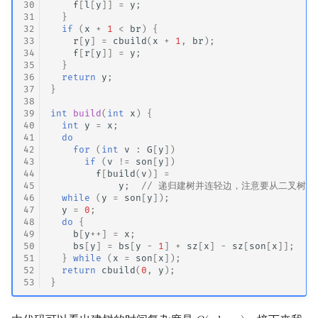
30
f
[
l
[
y
]]
=
y
;
31
}
32
if
(
x
+
1
<
br
)
{
33
r
[
y
]
=
cbuild
(
x
+
1
,
br
);
34
f
[
r
[
y
]]
=
y
;
35
}
36
return
y
;
37
}
38
39
int
build
(
int
x
)
{
40
int
y
=
x
;
41
do
42
for
(
int
v
:
G
[
y
])
43
if
(
v
!=
son
[
y
])
44
f
[
build
(
v
)]
=
45
y
;
// 递归建树并连轻边，注意要从二叉树
46
while
(
y
=
son
[
y
]);
47
y
=
0
;
48
do
{
49
b
[
y
++
]
=
x
;
/
50
bs
[
y
]
=
bs
[
y
-
1
]
+
sz
[
x
]
-
sz
[
son
[
x
]];
/
51
}
while
(
x
=
son
[
x
]);
52
return
cbuild
(
0
,
y
);
53
}