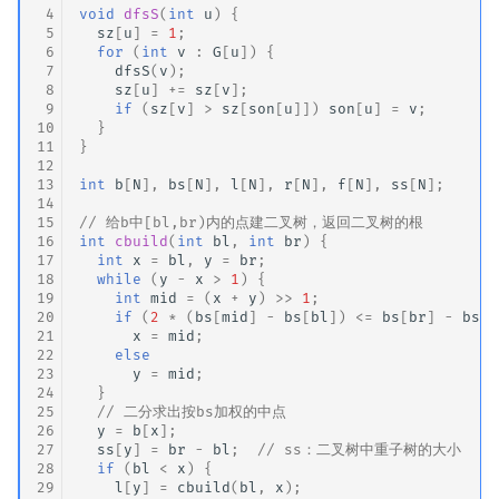
 4
void
dfsS
(
int
u
)
{
 5
sz
[
u
]
=
1
;
 6
for
(
int
v
:
G
[
u
])
{
 7
dfsS
(
v
);
 8
sz
[
u
]
+=
sz
[
v
];
 9
if
(
sz
[
v
]
>
sz
[
son
[
u
]])
son
[
u
]
=
v
;
10
}
11
}
12
13
int
b
[
N
],
bs
[
N
],
l
[
N
],
r
[
N
],
f
[
N
],
ss
[
N
];
14
15
// 给b中[bl,br)内的点建二叉树，返回二叉树的根
16
int
cbuild
(
int
bl
,
int
br
)
{
17
int
x
=
bl
,
y
=
br
;
18
while
(
y
-
x
>
1
)
{
19
int
mid
=
(
x
+
y
)
>>
1
;
20
if
(
2
*
(
bs
[
mid
]
-
bs
[
bl
])
<=
bs
[
br
]
-
bs
[
b
21
x
=
mid
;
22
else
23
y
=
mid
;
24
}
25
// 二分求出按bs加权的中点
26
y
=
b
[
x
];
27
ss
[
y
]
=
br
-
bl
;
// ss：二叉树中重子树的大小
28
if
(
bl
<
x
)
{
29
l
[
y
]
=
cbuild
(
bl
,
x
);