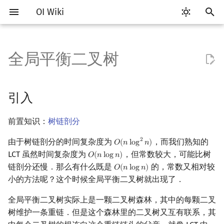
OI Wiki
键
入
全局平衡二叉树
Getting Started
比赛相关简介
工具软件简介
语言基础简介
算法基础简介
搜索部分简介
动态规划部分简介
字符串部分简介
数学部分简介
并查集
堆简介
分块思想
线段树基础
二叉搜索树 & 平衡树
可持久化数据结构简介
线段树套线段树
引入
图论部分简介
计算几何部分简介
杂项简介
RMQ
OI 赛事与赛制
题型概述
读入、输出优化
Vim
评测工具简介
Testlib 简介
Hello, World!
C++ 标准库简介
类
复杂度简介
排序简介
DP 优化简介
后缀数组简介
数字系统简介
数论基础
多项式与生成函数简介
排列组合
线性代数简介
线性规划基础
基本概念
基本概念
博弈论简介
插值
树基础
最短路
最小生成树
强连通分量
网络流简介
图匹配
离线算法简介
随机函数
以
开
关于本项目
赛事
代码编辑工具
C++ 基础
复杂度
DFS（搜索）
动态规划基础
字符串基础
布尔代数
并查集复杂度
二叉堆
块状数组
线段树合并 & 分裂
Treap
可持久化线段树
平衡树套线段树
主要性质
图论相关概念
二维计算几何基础
离散化
并查集应用
ICPC/CCPC 赛事与赛制
交互题
分段打表
Emacs
Arbiter
通用
C++ 语法基础
STL 容器
命名空间
均摊复杂度
选择排序
单调队列/单调栈优化
最优原地后缀排序算法
进位制
模算术简介
代数基本定理
抽屉原理
向量
单纯形法
群论
条件概率与独立性
公平组合游戏
数值积分
树的直径
差分约束
最小树形图
双连通分量
最大流
二分图最大匹配
CDQ 分治
随机化技巧
引入
始
如何参与
题型
评测工具
C++ 标准库
枚举
BFS（搜索）
记忆化搜索
标准库
数字系统
配对堆
块状链表
李超线段树
Splay 树
可持久化块状数组
线段树套平衡树
建树
图的存储
三维计算几何基础
双指针
括号序列
常见错误
VS Code
Cena
Generator
变量
STL 算法
值类别
冒泡排序
斜率优化
平衡三进制
素数
快速傅里叶变换
容斥原理
内积和外积
环论
随机变量
零和游戏
高斯消元
树的中心
k 短路
最小直径生成树
割点和桥
最小割
二分图最大权匹配
整体二分
爬山算法
前置知识：
树链剖分
搜
OI Wiki 不是什么
学习路线
命令行
C++ 进阶
模拟
双向搜索
背包 DP
字符串匹配
位操作
左偏树
树分块
猫树
WBLT
可持久化平衡树
树状数组套权值线段树
查询
DFS（图论）
距离
离线算法
线段树与离线询问
常见技巧
Atom
CCR Plus
Validator
运算
bitset
重载运算符
插入排序
四边形不等式优化
格雷码
最大公约数
快速数论变换
斐波那契数列
矩阵
域论
随机变量的数字特征
非公平组合游戏
牛顿迭代法
树的重心
同余最短路
圆方树
费用流
一般图最大匹配
莫队算法
模拟退火
索
由于树链剖分的时间复杂度为
，而我们熟知的
2
𝑂
(
𝑛
l
o
g
𝑛
)
O
(
n
log
2
n
)
LCT 虽然时间复杂度为
，但常数较大，可能比树
𝑂
(
𝑛
l
o
g
𝑛
)
O
(
n
log
n
)
格式手册
学习资源
命令行编译与调试
C++ 与其他常用语言的区别
递归 & 分治
启发式搜索
区间 DP
字符串哈希
二进制集合操作
Sqrt Tree
区间最值操作 & 区间历史最
替罪羊树
可持久化字典树
分块套树状数组
例题
BFS（图论）
Pick 定理
分数规划
Eclipse
Lemon
Interactor
流程控制语句
string
引用
计数排序
Slope Trick 优化
欧拉函数
快速沃尔什变换
错位排列
初等变换
Schreier–Sims 算法
概率不等式
最近公共祖先
点/边连通度
上下界网络流
一般图最大权匹配
链剖分还慢．那么有什么既是
的，常数又相对较
𝑂
(
𝑛
l
o
g
𝑛
)
O
(
n
log
n
)
值
小的方法呢？这个时候全局平衡二叉树就出现了．
数学符号表
技巧
编译器
Pascal 转 C++ 急救
贪心
A*
DAG 上的 DP
字典树 (Trie)
高精度计算
笛卡尔树
可持久化可并堆
参考
树上问题
三角剖分
随机化
Notepad++
Checker
高级数据类型
pair
常量
基数排序
WQS 二分
筛法
Chirp Z 变换
卡特兰数
行列式
树链剖分
Stoer–Wagner 算法
稳定匹配
全局平衡二叉树实际上是一颗二叉树森林，其中的每颗二叉
Kinetic Tournament Tree
树维护一条重链．但是这个森林里的二叉树又互有联系，其
F.A.Q.
出题
WSL (Windows 10)
Python 速成
排序
迭代加深搜索
树形 DP
前缀函数与 KMP 算法
快速幂
Size Balanced Tree
有向无环图
凸包
悬线法
Kate
函数
新版 C++ 特性
快速排序
状态设计优化
分解质因数
多项式牛顿迭代
斯特林数
线性空间
树上启发式合并