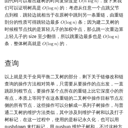
由代码可以看出建树的时间复杂度是
．接下来我
𝑂
(
𝑛
l
o
g
𝑛
)
O
(
n
log
n
)
们可以证明树高是
的：考虑从任意一个点跳父节
𝑂
(
l
o
g
𝑛
)
O
(
log
n
)
点到根．跳轻边就相当于在原树中跳到另一条重链，由重链
剖分的性质可得跳轻边最多
条；因为建二叉树的
𝑂
(
l
o
g
𝑛
)
O
(
log
n
)
时候根节点找的是算轻儿子的加权中点，那么跳一次重边算
上轻儿子的 size 至少翻倍，所以跳重边最多也是
𝑂
(
l
o
g
𝑛
)
O
(
log
n
)
条．整体树高就是
的．
𝑂
(
l
o
g
𝑛
)
O
(
log
n
)
查询
以上就是关于全局平衡二叉树的部分．剩下关于链修改和链
查询的操作方法相对简单，只需要从要操作的点出发，一直
跳跃到根节点．要操作某个点所在的重链上比它深度小的所
有点，本质上等同于在这条重链的二叉树中操作目标节点左
侧的所有节点．这些操作可以分解成一系列子树操作，与普
通二叉树的维护方法类似，其中涉及到维护子树和以及打子
树标记．在这一过程中，使用的是标记永久化．也可以用
pushdown 来打标记，用 pushup 维护子树和，不过这种方