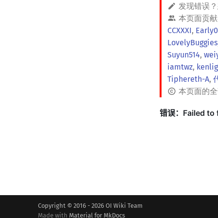
发现错误
本页面贡献
CCXXXI
,
Early
LovelyBuggies
Suyun514
,
wei
iamtwz
,
kenlig
Tiphereth-A
,
本页面的
Copyright © 2016 - 2026 OI Wiki Team
Made with
Material for MkDocs