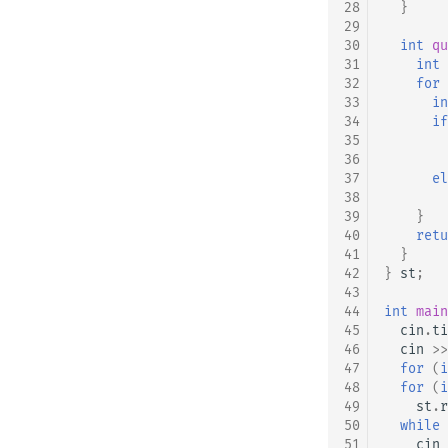
28
}
29
30
int
qu
31
int
32
for
33
in
34
if
35
36
37
el
38
39
}
40
retu
41
}
42
}
st
;
43
44
int
main
45
cin
.
ti
46
cin
>>
47
for
(
i
48
for
(
i
49
st
.
r
50
while
51
cin