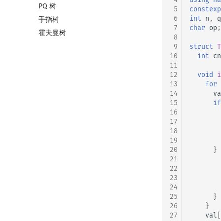
PQ 树
树状数组套权值线段树
全局平衡二叉树
 5
constexp
 6
int
n
,
q
手指树
分块套树状数组
Euler Tour Tree
 7
char
op
;
霍夫曼树
Top Tree
 8
 9
struct
T
10
int
cn
11
12
void
i
13
for
14
va
15
if
16
17
18
19
20
}
21
22
23
24
25
}
26
}
27
val
[