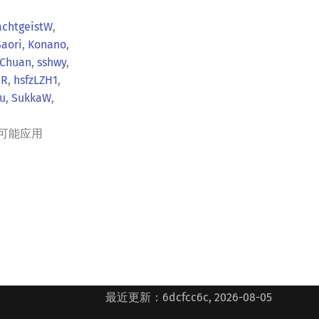
chtgeistW
,
aori
,
Konano
,
Chuan
,
sshwy
,
HR
,
hsfzLZH1
,
iu
,
SukkaW
,
可能应用
最近更新：6dcfcc6c, 2026-08-05