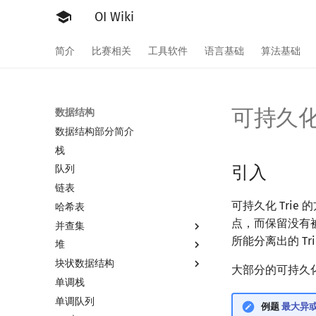
OI Wiki
简介
比赛相关
工具软件
语言基础
算法基础
可持久
数据结构
数据结构部分简介
栈
引入
队列
链表
可持久化 Tri
哈希表
点，而保留没有被
并查集
所能分离出的 T
堆
并查集
块状数据结构
并查集复杂度
堆简介
大部分的可持久化 T
单调栈
二叉堆
分块思想
单调队列
配对堆
块状数组
例题
最大异