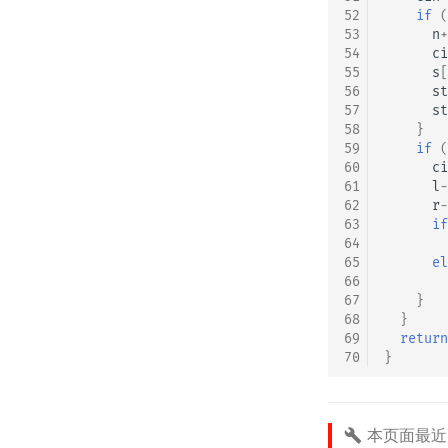
52
if
(
53
n
+
54
ci
55
s
[
56
st
57
st
58
}
59
if
(
60
ci
61
l
-
62
r
-
63
if
64
65
el
66
67
}
68
}
69
return
70
}
本页面最近