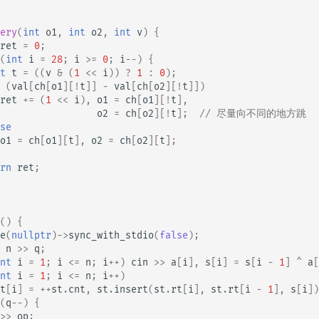
ery
(
int
o1
,
int
o2
,
int
v
)
{
ret
=
0
;
(
int
i
=
28
;
i
>=
0
;
i
--
)
{
t
t
=
((
v
&
(
1
<<
i
))
?
1
:
0
);
(
val
[
ch
[
o1
][
!
t
]]
-
val
[
ch
[
o2
][
!
t
]])
ret
+=
(
1
<<
i
),
o1
=
ch
[
o1
][
!
t
],
o2
=
ch
[
o2
][
!
t
];
// 尽量向不同的地方跳
se
o1
=
ch
[
o1
][
t
],
o2
=
ch
[
o2
][
t
];
rn
ret
;
()
{
e
(
nullptr
)
->
sync_with_stdio
(
false
);
n
>>
q
;
nt
i
=
1
;
i
<=
n
;
i
++
)
cin
>>
a
[
i
],
s
[
i
]
=
s
[
i
-
1
]
^
a
[
nt
i
=
1
;
i
<=
n
;
i
++
)
t
[
i
]
=
++
st
.
cnt
,
st
.
insert
(
st
.
rt
[
i
],
st
.
rt
[
i
-
1
],
s
[
i
])
(
q
--
)
{
>>
op
;