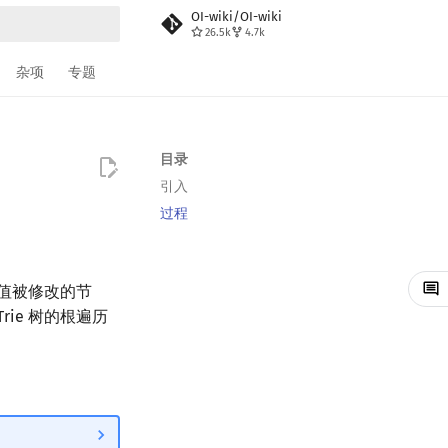
OI-wiki/OI-wiki
26.5k
4.7k
搜索
杂项
专题
目录
引入
过程
或值被修改的节
ie 树的根遍历