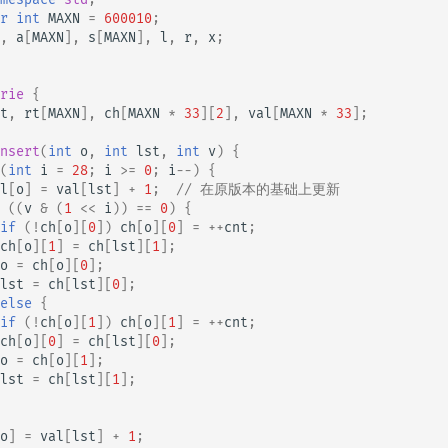
r
int
MAXN
=
600010
;
,
a
[
MAXN
],
s
[
MAXN
],
l
,
r
,
x
;
rie
{
t
,
rt
[
MAXN
],
ch
[
MAXN
*
33
][
2
],
val
[
MAXN
*
33
];
nsert
(
int
o
,
int
lst
,
int
v
)
{
(
int
i
=
28
;
i
>=
0
;
i
--
)
{
l
[
o
]
=
val
[
lst
]
+
1
;
// 在原版本的基础上更新
((
v
&
(
1
<<
i
))
==
0
)
{
if
(
!
ch
[
o
][
0
])
ch
[
o
][
0
]
=
++
cnt
;
ch
[
o
][
1
]
=
ch
[
lst
][
1
];
o
=
ch
[
o
][
0
];
lst
=
ch
[
lst
][
0
];
else
{
if
(
!
ch
[
o
][
1
])
ch
[
o
][
1
]
=
++
cnt
;
ch
[
o
][
0
]
=
ch
[
lst
][
0
];
o
=
ch
[
o
][
1
];
lst
=
ch
[
lst
][
1
];
o
]
=
val
[
lst
]
+
1
;