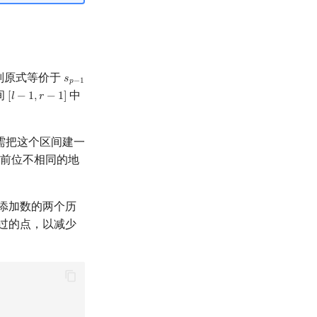
则原式等价于
𝑠
s
p
−
1
⊕
s
n
⊕
k
𝑝
−
1
间
中
[
𝑙
−
1
,
𝑟
−
1
]
[
l
−
1
,
r
−
1
]
需把这个区间建一
与当前位不相同的地
序添加数的两个历
算过的点，以减少