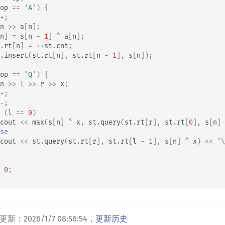
op
==
'A'
)
{
+
;
n
>>
a
[
n
];
n
]
=
s
[
n
-
1
]
^
a
[
n
];
.
rt
[
n
]
=
++
st
.
cnt
;
.
insert
(
st
.
rt
[
n
],
st
.
rt
[
n
-
1
],
s
[
n
]);
op
==
'Q'
)
{
n
>>
l
>>
r
>>
x
;
-
;
-
;
(
l
==
0
)
cout
<<
max
(
s
[
n
]
^
x
,
st
.
query
(
st
.
rt
[
r
],
st
.
rt
[
0
],
s
[
n
]
se
cout
<<
st
.
query
(
st
.
rt
[
r
],
st
.
rt
[
l
-
1
],
s
[
n
]
^
x
)
<<
'\
0
;
更新：
2026/1/7 08:56:54
，
更新历史