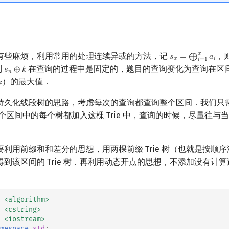
𝑥
有些麻烦，利用常用的处理连续异或的方法，记
，
𝑠
=
⨁
𝑎
s
x
=
⨁
i
=
1
x
a
i
𝑥
𝑖
𝑖
=
1
到
在查询的过程中是固定的，题目的查询变化为查询在区
𝑠
⊕
𝑘
s
n
⊕
k
𝑛
）的最大值．

持久化线段树的思路，考虑每次的查询都查询整个区间．我们只
，将这个区间中的每个树都加入这棵 Trie 中，查询的时候，尽量往
利用前缀和和差分的思想，用两棵前缀 Trie 树（也就是按顺
到该区间的 Trie 树．再利用动态开点的思想，不添加没有计
<algorithm>
<cstring>
<iostream>
mespace
std
;