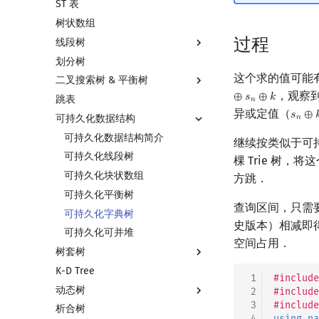
ST 表
左偏树
块状链表
树状数组
树分块
过程
线段树
Sqrt Tree
划分树
线段树基础
这个求的值可能
二叉搜索树 & 平衡树
线段树合并 & 分裂
，观察
⊕
𝑠
⊕
𝑘
跳表
李超线段树
二叉搜索树 & 平衡树
𝑛
异或定值（
𝑠
⊕

s
n
⊕
k
可持久化数据结构
猫树
Treap
𝑛
区间最值操作 & 区间历史最值
Splay 树
可持久化数据结构简介
继续按类似于可
Kinetic Tournament Tree
WBLT
可持久化线段树
棵 Trie 树
替罪羊树
可持久化块状数组
方跳．
笛卡尔树
可持久化平衡树
查询区间，只需要
Size Balanced Tree
可持久化字典树
史版本）相减即得
AVL 树
可持久化可并堆
空间占用．
树套树
红黑树
K-D Tree
左偏红黑树
线段树套线段树
 1
#include
动态树
AA 树
平衡树套线段树
 2
#include
 3
#include
析合树
线段树套平衡树
Link Cut Tree
 4
using
na