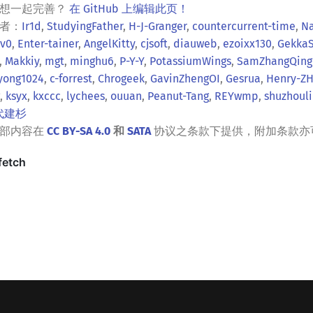
？想一起完善？
在 GitHub 上编辑此页！
者：
Ir1d
,
StudyingFather
,
H-J-Granger
,
countercurrent-time
,
Na
0v0
,
Enter-tainer
,
AngelKitty
,
cjsoft
,
diauweb
,
ezoixx130
,
GekkaS
,
Makkiy
,
mgt
,
minghu6
,
P-Y-Y
,
PotassiumWings
,
SamZhangQing
yong1024
,
c-forrest
,
Chrogeek
,
GavinZhengOI
,
Gesrua
,
Henry-Z
,
ksyx
,
kxccc
,
lychees
,
ouuan
,
Peanut-Tang
,
REYwmp
,
shuzhoul
代建杉
全部内容在
CC BY-SA 4.0
和
SATA
协议之条款下提供，附加条款亦