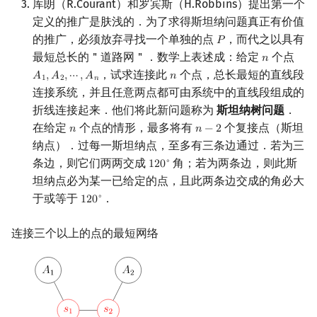
库朗（R.Courant）和罗宾斯（H.Robbins）提出第一个
回文树
概率论
可持久化数据结构
Kahan 求和
二次剩余
定义的推广是肤浅的．为了求得斯坦纳问题真正有价值
的推广，必须放弃寻找一个单独的点
，而代之以具有
𝑃
P
序列自动机
博弈论
树套树
珂朵莉树/颜色段均摊
阶 & 原根
最短总长的＂道路网＂．数学上表述成：给定
个点
𝑛
n
，试求连接此
个点，总长最短的直线段
𝐴
,
𝐴
,
⋯
,
𝐴
𝑛
A
1
,
A
2
,
⋯
,
A
n
n
1
2
𝑛
最小表示法
数值算法
K-D Tree
空间优化简介
离散对数
连接系统，并且任意两点都可由系统中的直线段组成的
折线连接起来．他们将此新问题称为
斯坦纳树问题
．
Lyndon 分解
序理论
动态树
高次剩余 & 单位根
在给定
个点的情形，最多将有
个复接点（斯坦
𝑛
𝑛
−
2
n
n
−
2
纳点）．过每一斯坦纳点，至多有三条边通过．若为三
Main–Lorentz 算法
杨氏矩阵
析合树
数论分块
条边，则它们两两交成
角；若为两条边，则此斯
∘
1
2
0
120
∘
坦纳点必为某一已给定的点，且此两条边交成的角必大
拟阵
PQ 树
狄利克雷卷积
于或等于
．
∘
1
2
0
120
∘
Berlekamp–Massey 算法
手指树
莫比乌斯反演
连接三个以上的点的最短网络
霍夫曼树
杜教筛
Powerful Number 筛