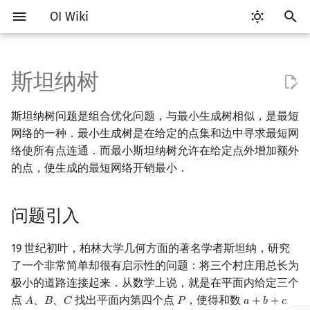
OI Wiki
键
入
斯坦纳树
Getting Started
比赛相关简介
工具软件简介
语言基础简介
算法基础简介
搜索部分简介
动态规划部分简介
字符串部分简介
数学部分简介
数据结构部分简介
树基础
最短路
最小生成树
问题引入
强连通分量
网络流简介
图匹配
计算几何部分简介
杂项简介
RMQ
OI 赛事与赛制
题型概述
读入、输出优化
Vim
评测工具简介
Testlib 简介
Hello, World!
C++ 标准库简介
类
复杂度简介
排序简介
DP 优化简介
后缀数组简介
数字系统简介
数论基础
多项式与生成函数简介
排列组合
线性代数简介
线性规划基础
基本概念
基本概念
博弈论简介
插值
并查集
堆简介
分块思想
线段树基础
二叉搜索树 & 平衡树
可持久化数据结构简介
线段树套线段树
Link Cut Tree
离线算法简介
随机函数
以
斯坦纳树问题是组合优化问题，与最小生成树相似，是最短
开
关于本项目
赛事
代码编辑工具
C++ 基础
复杂度
DFS（搜索）
动态规划基础
字符串基础
布尔代数
栈
树的直径
差分约束
最小树形图
双连通分量
最大流
二分图最大匹配
二维计算几何基础
离散化
并查集应用
问题推广
ICPC/CCPC 赛事与赛制
交互题
分段打表
Emacs
Arbiter
通用
C++ 语法基础
STL 容器
命名空间
均摊复杂度
选择排序
单调队列/单调栈优化
最优原地后缀排序算法
进位制
模算术简介
代数基本定理
抽屉原理
向量
单纯形法
群论
条件概率与独立性
公平组合游戏
数值积分
并查集复杂度
二叉堆
块状数组
线段树合并 & 分裂
Treap
可持久化线段树
平衡树套线段树
全局平衡二叉树
CDQ 分治
随机化技巧
网络的一种．最小生成树是在给定的点集和边中寻求最短网
始
络使所有点连通．而最小斯坦纳树允许在给定点外增加额外
如何参与
题型
评测工具
C++ 标准库
枚举
BFS（搜索）
记忆化搜索
标准库
数字系统
队列
树的中心
k 短路
最小直径生成树
例题
割点和桥
最小割
二分图最大权匹配
三维计算几何基础
双指针
括号序列
常见错误
VS Code
Cena
Generator
变量
STL 算法
值类别
冒泡排序
斜率优化
平衡三进制
素数
快速傅里叶变换
容斥原理
内积和外积
环论
随机变量
零和游戏
高斯消元
配对堆
块状链表
李超线段树
Splay 树
可持久化块状数组
线段树套平衡树
Euler Tour Tree
整体二分
爬山算法
的点，使生成的最短网络开销最小．
搜
OI Wiki 不是什么
学习路线
命令行
C++ 进阶
模拟
双向搜索
背包 DP
字符串匹配
位操作
链表
树的重心
同余最短路
习题
圆方树
费用流
一般图最大匹配
距离
离线算法
线段树与离线询问
常见技巧
Atom
CCR Plus
Validator
运算
bitset
重载运算符
插入排序
四边形不等式优化
格雷码
最大公约数
快速数论变换
斐波那契数列
矩阵
域论
随机变量的数字特征
非公平组合游戏
牛顿迭代法
左偏树
树分块
猫树
WBLT
可持久化平衡树
树状数组套权值线段树
Top Tree
莫队算法
模拟退火
索
问题引入
格式手册
学习资源
命令行编译与调试
C++ 与其他常用语言的区别
递归 & 分治
启发式搜索
区间 DP
字符串哈希
二进制集合操作
哈希表
最近公共祖先
点/边连通度
上下界网络流
一般图最大权匹配
Pick 定理
分数规划
Eclipse
Lemon
Interactor
流程控制语句
string
引用
计数排序
Slope Trick 优化
欧拉函数
快速沃尔什变换
错位排列
初等变换
Schreier–Sims 算法
概率不等式
Sqrt Tree
区间最值操作 & 区间历史
替罪羊树
可持久化字典树
分块套树状数组
值
19 世纪初叶，柏林大学几何方面的著名学者斯坦纳，研究
数学符号表
技巧
编译器
Pascal 转 C++ 急救
贪心
A*
DAG 上的 DP
字典树 (Trie)
高精度计算
并查集
树链剖分
Stoer–Wagner 算法
稳定匹配
三角剖分
随机化
Notepad++
Checker
高级数据类型
pair
常量
基数排序
WQS 二分
筛法
Chirp Z 变换
卡特兰数
行列式
笛卡尔树
可持久化可并堆
了一个非常简单却很有启示性的问题：将三个村庄用总长为
Kinetic Tournament Tree
极小的道路连接起来．从数学上说，就是在平面内给定三个
F.A.Q.
出题
WSL (Windows 10)
Python 速成
排序
迭代加深搜索
树形 DP
前缀函数与 KMP 算法
快速幂
堆
树上启发式合并
凸包
悬线法
Kate
函数
新版 C++ 特性
快速排序
状态设计优化
分解质因数
多项式牛顿迭代
斯特林数
线性空间
Size Balanced Tree
点
、
、
找出平面内第四个点
，使得和数
𝐴
𝐵
𝐶
𝑃
𝑎
+
𝑏
+
𝑐
A
B
C
P
a
+
b
+
c