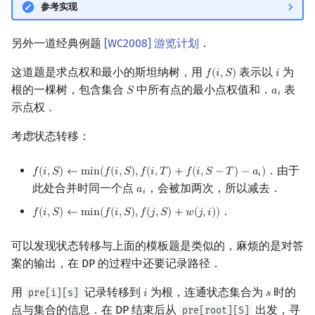
参考实现
另外一道经典例题
[WC2008] 游览计划
．
这道题是求点权和最小的斯坦纳树，用
表示以
为
𝑓
(
𝑖
,
𝑆
)
𝑖
f
(
i
,
S
)
i
根的一棵树，包含集合
中所有点的最小点权值和．
表
𝑆
𝑎
S
a
i
𝑖
示点权．
考虑状态转移：
．由于
𝑓
(
𝑖
,
𝑆
)
←
m
i
n
(
𝑓
(
𝑖
,
𝑆
)
,
𝑓
(
𝑖
,
𝑇
)
+
𝑓
(
𝑖
,
𝑆
−
𝑇
)
−
𝑎
)
f
(
i
,
S
)
←
min
(
f
(
i
,
S
)
,
f
(
i
,
T
)
+
f
(
i
,
S
−
T
)
−
a
i
)
𝑖
此处合并时同一个点
，会被加两次，所以减去．
𝑎
a
i
𝑖
．
𝑓
(
𝑖
,
𝑆
)
←
m
i
n
(
𝑓
(
𝑖
,
𝑆
)
,
𝑓
(
𝑗
,
𝑆
)
+
𝑤
(
𝑗
,
𝑖
)
)
f
(
i
,
S
)
←
min
(
f
(
i
,
S
)
,
f
(
j
,
S
)
+
w
(
j
,
i
)
)
可以发现状态转移与上面的模板题是类似的，麻烦的是对答
案的输出，在 DP 的过程中还要记录路径．
用
记录转移到
为根，连通状态集合为
时的
pre[i][s]
𝑖
𝑠
i
s
点与集合的信息．在 DP 结束后从
出发，寻
pre[root][S]