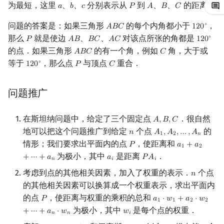
为最短，这里
、
、
分别表示从
到
、
、
的距离．
𝑎
𝑏
𝑐
𝑃
𝐴
𝐵
𝐶
a
b
c
P
A
B
C
镜像站列表
Special Judge
Java 速成
前缀和 & 差分
IDA*
状压 DP
Boyer–Moore 算法
置换和排列
块状数据结构
虚树
扫描线
有限状态自动机
Dev-C++
文件操作
Lambda 表达式
归并排序
裴蜀定理 & 一次不定方程
多项式多点求值|快速插值
贝尔数
线性基
AVL 树
问题的答案是：如果三角形
的每个内角都小于
，
∘
𝐴
𝐵
𝐶
1
2
0
ABC
120
∘
那么
就是使边
、
、
对该点所张的角都是
∘
致谢
Testlib
Java 进阶
二分
回溯法
数位 DP
Z 函数（扩展 KMP）
弧度制与坐标系
单调栈
树分治
旋转卡壳
计算理论基础
𝑃
𝐴
𝐵
𝐵
𝐶
𝐴
𝐶
CLion
pb_ds
堆排序
费马小定理 & 欧拉定理
多项式初等函数
伯努利数
线性映射
红黑树
1
2
0
P
AB
BC
AC
120
∘
的点．如果三角形
的有一个角，例如
角，大于或
𝐴
𝐵
𝐶
𝐶
ABC
C
等于
，那么点
与顶点
重合．
∘
Polygon
倍增
Dancing Links
插头 DP
AC 自动机
复数
单调队列
动态树分治
半平面交
字节顺序
Geany
编译优化
桶排序
模逆元
常系数齐次线性递推
Entringer Number
特征多项式
左偏红黑树
1
2
0
𝑃
𝐶
120
∘
P
C
OJ 工具
构造
Alpha–Beta 剪枝
计数 DP
后缀数组 (SA)
数论
ST 表
AHU 算法
平面最近点对
约瑟夫问题
Xcode
希尔排序
线性同余方程
多项式平移|连续点值平移
Eulerian Number
对角化
AA 树
问题推广
LaTeX 入门
优化
动态 DP
后缀自动机 (SAM)
多项式与生成函数
树状数组
树哈希
随机增量法
表达式求值
GUIDE
锦标赛排序
中国剩余定理
符号化方法
分拆数
Jordan标准型
在斯坦纳问题中，给定了三个固定点
．很自然
𝐴
,
𝐵
,
𝐶
A
,
B
,
C
地可以把这个问题推广到给定
个点
的
𝑛
𝐴
,
𝐴
,
…
,
𝐴
n
A
1
,
A
2
,
…
,
A
n
1
2
𝑛
Git
概率 DP
后缀平衡树
组合数学
线段树
树上随机游走
反演变换
在一台机器上规划任务
Sublime Text
Tim 排序
升幂引理
Lagrange 反演
范德蒙德卷积
情形；我们要求出平面内的点
，使距离和
𝑃
𝑎
+
𝑎
P
a
1
+
a
2
+
⋯
+
a
n
1
2
为极小，其中
是距离
．
+
⋯
+
𝑎
𝑎
𝑃
𝐴
a
i
P
A
i
𝑛
𝑖
𝑖
DP 套 DP
广义后缀自动机
线性代数
划分树
计算几何杂项
主元素问题
CP Editor
排序相关 STL
阶乘取模
形式幂级数复合|复合逆
Pólya 计数
考虑到点的其他相关因素，加入了权重的表示．
个点
𝑛
n
的其他相关因素可以换算成一个权重表示，求出平面内
DP 优化
后缀树
线性规划
二叉搜索树 & 平衡树
Garsia–Wachs 算法
Code::Blocks
排序应用
卢卡斯定理
普通生成函数
图论计数
的点
，使距离与权重的乘积的总和
𝑃
𝑎
⋅
𝑤
+
𝑎
⋅
𝑤
P
a
1
⋅
w
1
+
a
2
⋅
w
2
+
⋯
+
a
n
⋅
1
1
2
2
为极小，其中
是每个点的权重．
其它 DP 方法
Manacher
抽象代数
跳表
15-puzzle
同余方程
指数生成函数
+
⋯
+
𝑎
⋅
𝑤
𝑤
w
i
𝑛
𝑛
𝑖