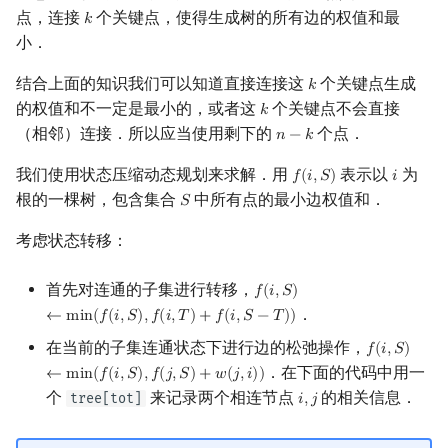
点，连接
个关键点，使得生成树的所有边的权值和最
𝑘
k
小．
结合上面的知识我们可以知道直接连接这
个关键点生成
𝑘
k
的权值和不一定是最小的，或者这
个关键点不会直接
𝑘
k
（相邻）连接．所以应当使用剩下的
个点．
𝑛
−
𝑘
n
−
k
我们使用状态压缩动态规划来求解．用
表示以
为
𝑓
(
𝑖
,
𝑆
)
𝑖
f
(
i
,
S
)
i
根的一棵树，包含集合
中所有点的最小边权值和．
𝑆
S
考虑状态转移：
首先对连通的子集进行转移，
𝑓
(
𝑖
,
𝑆
)
f
(
i
,
S
)
←
min
(
f
(
i
,
S
)
,
f
(
i
,
T
)
+
f
(
i
,
S
−
．
←
m
i
n
(
𝑓
(
𝑖
,
𝑆
)
,
𝑓
(
𝑖
,
𝑇
)
+
𝑓
(
𝑖
,
𝑆
−
𝑇
)
)
在当前的子集连通状态下进行边的松弛操作，
𝑓
(
𝑖
,
𝑆
)
f
(
i
,
S
)
←
min
(
．在下面的代码中用一
←
m
i
n
(
𝑓
(
𝑖
,
𝑆
)
,
𝑓
(
𝑗
,
𝑆
)
+
𝑤
(
𝑗
,
𝑖
)
)
个
来记录两个相连节点
的相关信息．
tree[tot]
𝑖
,
𝑗
i
,
j