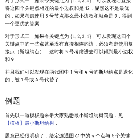
对于形式一，如果令关键点为
，可以发现若直接
{
1
,
2
,
3
,
4
}
{
1
,
2
,
3
,
4
}
将这四个关键点相连的最小边权和是 12，显然这不是最优
的．如果考虑使用 5 号节点那么最小边权和就会是 9，得到
一个更优的答案．
对于形式二，如果令关键点为
，可以发现这四个
{
1
,
2
,
3
,
4
}
{
1
,
2
,
3
,
4
}
关键点中的一些点甚至没有直接相连的边，必须考虑使用复
接点（斯坦纳点）．这时将 5 号考虑进去可以得到最小边权
和 9．
并且我们可以发现在两张图中 1 号和 4 号的斯坦纳点是退化
的，被 1 号或 4 号代替了．
例题
首先以一道模板题来带大家熟悉最小斯坦纳树问题．见
【模板】最小斯坦纳树
．
题意已经很明确了，给定连通图
中的
个点与
个关键
𝐺
𝑛
𝑘
G
n
k