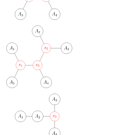
Min_25 筛
洲阁筛
类欧几里德算法
Meissel–Lehmer 算法
连分数
Stern–Brocot 树与 Farey
二次域
Pell 方程