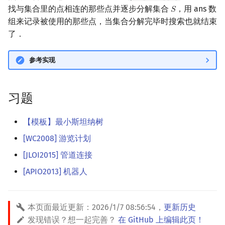
找与集合里的点相连的那些点并逐步分解集合
，用 ans 数
𝑆
S
组来记录被使用的那些点，当集合分解完毕时搜索也就结束
了．
参考实现
习题
【模板】最小斯坦纳树
[WC2008] 游览计划
[JLOI2015] 管道连接
[APIO2013] 机器人
本页面最近更新：
2026/1/7 08:56:54
，
更新历史
发现错误？想一起完善？
在 GitHub 上编辑此页！