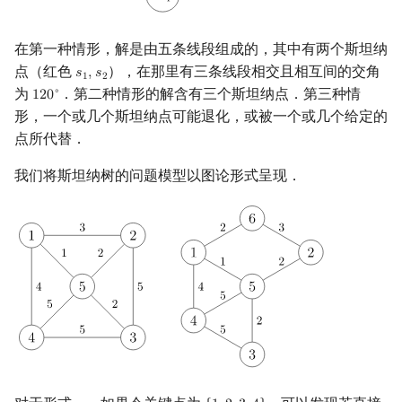
在第一种情形，解是由五条线段组成的，其中有两个斯坦纳
点（红色
），在那里有三条线段相交且相互间的交角
𝑠
,
𝑠
s
1
,
s
2
1
2
为
．第二种情形的解含有三个斯坦纳点．第三种情
∘
1
2
0
120
∘
形，一个或几个斯坦纳点可能退化，或被一个或几个给定的
点所代替．
我们将斯坦纳树的问题模型以图论形式呈现．