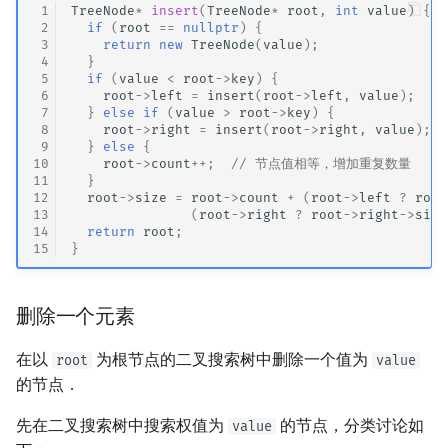
 1
TreeNode
*
insert
(
TreeNode
*
root
,
int
value
)
{
 2
if
(
root
==
nullptr
)
{
 3
return
new
TreeNode
(
value
);
 4
}
 5
if
(
value
<
root
->
key
)
{
 6
root
->
left
=
insert
(
root
->
left
,
value
);
 7
}
else
if
(
value
>
root
->
key
)
{
 8
root
->
right
=
insert
(
root
->
right
,
value
);
 9
}
else
{
10
root
->
count
++
;
// 节点值相等，增加重复数量
11
}
12
root
->
size
=
root
->
count
+
(
root
->
left
?
root
13
(
root
->
right
?
root
->
right
->
size
14
return
root
;
15
}
删除一个元素
在以
为根节点的二叉搜索树中删除一个值为
root
value
的节点．
先在二叉搜索树中搜索权值为
的节点，分类讨论如
value