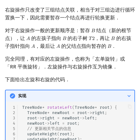
右旋操作只改变了三组结点关联，相当于对三组边进行循环
置换一下，因此需要暂存一个结点再进行轮换更新．
对于右旋操作一般的更新顺序是：暂存
结点（新的根节
𝐵
B
点），让
的左孩子指向
的右子树
，再让
的右孩
𝐴
𝐵
𝑇
2
𝐵
A
B
T
2
B
子指针指向
，最后让
的父结点指向暂存的
．
𝐴
𝐴
𝐵
A
A
B
完全同理，有对应的左旋操作，也称为「左单旋转」或
「RR 平衡旋转」．左旋操作与右旋操作互为镜像．
下面给出左旋和右旋的代码．
实现
 1
TreeNode
*
rotateLeft
(
TreeNode
*
root
)
{
 2
TreeNode
*
newRoot
=
root
->
right
;
 3
root
->
right
=
newRoot
->
left
;
 4
newRoot
->
left
=
root
;
 5
// 更新相关节点的信息
 6
updateHeight
(
root
);
 7
updateHeight
(
newRoot
);