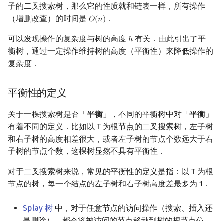
子的二叉搜索树，那么它的性质就和链表一样，所有操作
（增删改查）的时间是
．
𝑂
(
𝑛
)
O
(
n
)
可以发现操作的复杂度与树的高度
有关．由此引出了平
ℎ
h
衡树，通过一定操作维持树的高度（平衡性）来降低操作的
复杂度．
平衡性的定义
关于一棵搜索树是否「
平衡
」，不同的平衡树中对「
平衡
」
有着不同的定义．比如以 T 为根节点的二叉搜索树，左子树
和右子树的高度相差很大，或者左子树的节点个数远大于右
子树的节点个数，这棵树显然不具有平衡性．
对于二叉搜索树来说，常见的平衡性的定义是指：以 T 为根
节点的树，每一个结点的左子树和右子树高度差最多为 1．
Splay 树
中，对于任意节点的访问操作（搜索、插入还
是删除），都会将被访问的节点移动到树的根节点位