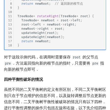
 8
return
newRoot
;
// 返回新的根节点
 9
}
10
11
TreeNode
*
rotateRight
(
TreeNode
*
root
)
{
12
TreeNode
*
newRoot
=
root
->
left
;
13
root
->
left
=
newRoot
->
right
;
14
newRoot
->
right
=
root
;
15
updateHeight
(
root
);
16
updateHeight
(
newRoot
);
17
return
newRoot
;
18
}
对于这段示例代码，在调用时需要保存
的父节点
root
．方法返回指向新的根节点的指针，只需要将
指
pre
pre
向新的根节点即可．
四种平衡性破坏的情况
虽然不同的二叉平衡树的定义有所区别，不同二叉平衡树区
别只在于节点维护的信息不同，以及旋转调整后节点更新的
信息不同．二叉平衡树平衡性被破坏的情况只有以下四种．
进行平衡性调整的操作只包括左旋和右旋．以下先介绍四种