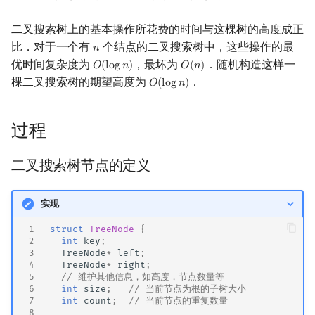
镜像站列表
Special Judge
Java 速成
前缀和 & 差分
IDA*
状压 DP
Boyer–Moore 算法
置换和排列
拓扑排序
扫描线
有限状态自动机
删除一个元素
Dev-C++
文件操作
Lambda 表达式
归并排序
裴蜀定理 & 一次不定方程
多项式多点求值|快速插值
贝尔数
线性基
虚树
二叉搜索树上的基本操作所花费的时间与这棵树的高度成正
比．对于一个有
个结点的二叉搜索树中，这些操作的最
𝑛
n
致谢
Testlib
Java 进阶
二分
回溯法
数位 DP
Z 函数（扩展 KMP）
弧度制与坐标系
最短路问题
旋转卡壳
计算理论基础
求元素的排名
CLion
pb_ds
堆排序
费马小定理 & 欧拉定理
多项式初等函数
伯努利数
线性映射
树分治
优时间复杂度为
，最坏为
．随机构造这样一
𝑂
(
l
o
g
𝑛
)
𝑂
(
𝑛
)
O
(
log
n
)
O
(
n
)
棵二叉搜索树的期望高度为
．
𝑂
(
l
o
g
𝑛
)
O
(
log
n
)
Polygon
倍增
Dancing Links
插头 DP
AC 自动机
复数
生成树问题
半平面交
字节顺序
查找排名为 k 的元素
Geany
编译优化
桶排序
模逆元
常系数齐次线性递推
Entringer Number
特征多项式
动态树分治
OJ 工具
构造
Alpha–Beta 剪枝
计数 DP
后缀数组 (SA)
数论
平衡树简介
斯坦纳树
平面最近点对
约瑟夫问题
Xcode
希尔排序
线性同余方程
多项式平移|连续点值平移
Eulerian Number
对角化
AHU 算法
过程
LaTeX 入门
优化
动态 DP
后缀自动机 (SAM)
多项式与生成函数
拆点
随机增量法
表达式求值
平衡性的定义
GUIDE
锦标赛排序
中国剩余定理
符号化方法
分拆数
Jordan标准型
树哈希
二叉搜索树节点的定义
Git
概率 DP
后缀平衡树
组合数学
连通性相关
反演变换
在一台机器上规划任务
平衡的调整过程
Sublime Text
Tim 排序
升幂引理
Lagrange 反演
范德蒙德卷积
树上随机游走
实现
DP 套 DP
广义后缀自动机
线性代数
环计数问题
计算几何杂项
主元素问题
四种平衡性破坏的情况
CP Editor
排序相关 STL
阶乘取模
形式幂级数复合|复合逆
Pólya 计数
 1
struct
TreeNode
{
 2
int
key
;
 3
TreeNode
*
left
;
DP 优化
后缀树
线性规划
最小环
Garsia–Wachs 算法
Code::Blocks
排序应用
卢卡斯定理
普通生成函数
图论计数
 4
TreeNode
*
right
;
 5
// 维护其他信息，如高度，节点数量等
 6
int
size
;
// 当前节点为根的子树大小
其它 DP 方法
Manacher
抽象代数
2-SAT
15-puzzle
同余方程
指数生成函数
 7
int
count
;
// 当前节点的重复数量
 8