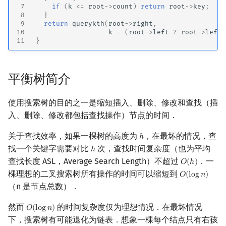
 7
if
(
k
<=
root
->
count
)
return
root
->
key
;
 8
}
 9
return
querykth
(
root
->
right
,
10
k
-
(
root
->
left
?
root
->
left
-
11
}
平衡树简介
使用搜索树的目的之一是缩短插入、删除、修改和查找（插
入、删除、修改都包括查找操作）节点的时间．
关于查找效率，如果一棵树的高度为
，在最坏的情况，查
ℎ
h
找一个关键字需要对比
次，查找时间复杂度（也为平均
ℎ
h
查找长度 ASL，Average Search Length）不超过
．一
𝑂
(
ℎ
)
O
(
h
)
棵理想的二叉搜索树所有操作的时间可以缩短到
𝑂
(
l
o
g
𝑛
)
O
(
log
n
)
（n 是节点总数）．
然而
的时间复杂度仅为理想情况．在最坏情况
𝑂
(
l
o
g
𝑛
)
O
(
log
n
)
下，搜索树有可能退化为链表．想象一棵每个结点只有右孩