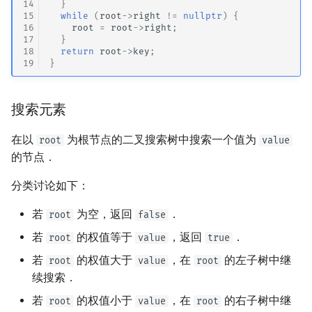
14
}
15
while
(
root
->
right
!=
nullptr
)
{
16
root
=
root
->
right
;
17
}
18
return
root
->
key
;
19
}
搜索元素
在以
为根节点的二叉搜索树中搜索一个值为
root
value
的节点．
分类讨论如下：
若
为空，返回
．
root
false
若
的权值等于
，返回
．
root
value
true
若
的权值大于
，在
的左子树中继
root
value
root
续搜索．
若
的权值小于
，在
的右子树中继
root
value
root