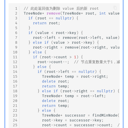
 1
// 此处返回值为删除 value 后的新 root
 2
TreeNode
*
remove
(
TreeNode
*
root
,
int
value
)
{
 3
if
(
root
==
nullptr
)
{
 4
return
root
;
 5
}
 6
if
(
value
<
root
->
key
)
{
 7
root
->
left
=
remove
(
root
->
left
,
value
);
 8
}
else
if
(
value
>
root
->
key
)
{
 9
root
->
right
=
remove
(
root
->
right
,
value
);
10
}
else
{
11
if
(
root
->
count
>
1
)
{
12
root
->
count
--
;
// 节点重复数量大于1，减少
13
}
else
{
14
if
(
root
->
left
==
nullptr
)
{
15
TreeNode
*
temp
=
root
->
right
;
16
delete
root
;
17
return
temp
;
18
}
else
if
(
root
->
right
==
nullptr
)
{
19
TreeNode
*
temp
=
root
->
left
;
20
delete
root
;
21
return
temp
;
22
}
else
{
23
TreeNode
*
successor
=
findMinNode
(
roo
24
root
->
key
=
successor
->
key
;
25
root
->
count
=
successor
->
count
;
// 