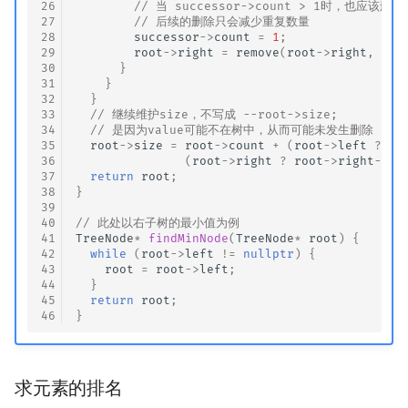
26
// 当 successor->count > 1时，也应该
27
// 后续的删除只会减少重复数量
28
successor
->
count
=
1
;
29
root
->
right
=
remove
(
root
->
right
,
suc
30
}
31
}
32
}
33
// 继续维护size，不写成 --root->size;
34
// 是因为value可能不在树中，从而可能未发生删除
35
root
->
size
=
root
->
count
+
(
root
->
left
?
ro
36
(
root
->
right
?
root
->
right
->
si
37
return
root
;
38
}
39
40
// 此处以右子树的最小值为例
41
TreeNode
*
findMinNode
(
TreeNode
*
root
)
{
42
while
(
root
->
left
!=
nullptr
)
{
43
root
=
root
->
left
;
44
}
45
return
root
;
46
}
求元素的排名