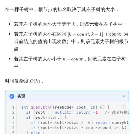
在一棵子树中，根节点的排名取决于其左子树的大小．
若其左子树的大小大于等于
，则该元素在左子树中；
𝑘
k
若其左子树的大小在区间
（
为
count
[
𝑘
−
𝑐
𝑜
𝑢
𝑛
𝑡
,
𝑘
−
1
]
[
k
−
count
,
k
−
1
]
当前结点的值的出现次数）中，则该元素为子树的根节
点；
若其左子树的大小小于
，则该元素在右子树
𝑘
−
𝑐
𝑜
𝑢
𝑛
𝑡
k
−
count
中．
时间复杂度
．
𝑂
(
ℎ
)
O
(
h
)
实现
 1
int
querykth
(
TreeNode
*
root
,
int
k
)
{
 2
if
(
root
==
nullptr
)
return
-1
;
// 或者根据
 3
if
(
root
->
left
)
{
 4
if
(
root
->
left
->
size
>=
k
)
return
querykth
(
 5
if
(
root
->
left
->
size
+
root
->
count
>=
k
)
re
 6
}
else
{