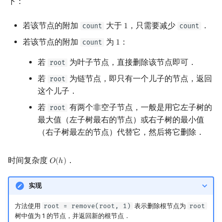
下：
若该节点的附加
大于
，只需要减少
．
count
count
1
1
若该节点的附加
为
：
count
1
1
若
为叶子节点，直接删除该节点即可．
root
若
为链节点，即只有一个儿子的节点，返回
root
这个儿子．
若
有两个非空子节点，一般是用它左子树的
root
最大值（左子树最右的节点）或右子树的最小值
（右子树最左的节点）代替它，然后将它删除．
时间复杂度
．
𝑂
(
ℎ
)
O
(
h
)
实现
方法使用
root = remove(root, 1)
表示删除根节点为
root
树中值为 1 的节点，并返回新的根节点．