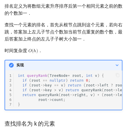
排名定义为将数组元素升序排序后第一个相同元素之前的数
的个数加一．
查找一个元素的排名，首先从根节点跳到这个元素，若向右
跳，答案加上左儿子节点个数加当前节点重复的数个数，最
后答案加上终点的左儿子子树大小加一．
时间复杂度
．
𝑂
(
ℎ
)
O
(
h
)
实现
1
int
queryRank
(
TreeNode
*
root
,
int
v
)
{
2
if
(
root
==
nullptr
)
return
0
;
3
if
(
root
->
key
==
v
)
return
(
root
->
left
?
root
-
4
if
(
root
->
key
>
v
)
return
queryRank
(
root
->
left
5
return
queryRank
(
root
->
right
,
v
)
+
(
root
->
left
6
root
->
count
;
7
}
查找排名为 k 的元素