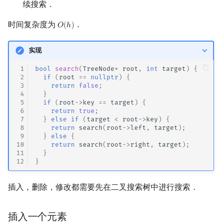
续搜索．
时间复杂度为
．
𝑂
(
ℎ
)
O
(
h
)
实现
 1
bool
search
(
TreeNode
*
root
,
int
target
)
{
 2
if
(
root
==
nullptr
)
{
 3
return
false
;
 4
}
 5
if
(
root
->
key
==
target
)
{
 6
return
true
;
 7
}
else
if
(
target
<
root
->
key
)
{
 8
return
search
(
root
->
left
,
target
);
 9
}
else
{
10
return
search
(
root
->
right
,
target
);
11
}
12
}
插入，删除，修改都需要先在二叉搜索树中进行搜索．
插入一个元素