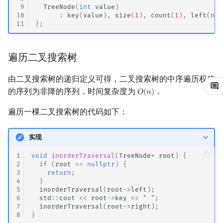
 9
TreeNode
(
int
value
)
回文树
概率论
欧拉图
Kahan 求和
二次剩余
10
:
key
(
value
),
size
(
1
),
count
(
1
),
left
(
nul
11
};
序列自动机
博弈论
哈密顿图
珂朵莉树/颜色段均摊
阶 & 原根
遍历二叉搜索树
最小表示法
数值算法
二分图
空间优化简介
离散对数
由二叉搜索树的递归定义可得，二叉搜索树的中序遍历权值
Lyndon 分解
序理论
平面图
高次剩余 & 单位根
的序列为非降的序列．时间复杂度为
．
𝑂
(
𝑛
)
O
(
n
)
Main–Lorentz 算法
杨氏矩阵
弦图
数论分块
遍历一棵二叉搜索树的代码如下：
拟阵
图的着色
狄利克雷卷积
实现
1
void
inorderTraversal
(
TreeNode
*
root
)
{
Berlekamp–Massey 算法
网络流
莫比乌斯反演
2
if
(
root
==
nullptr
)
{
3
return
;
4
}
图的匹配
杜教筛
5
inorderTraversal
(
root
->
left
);
6
std
::
cout
<<
root
->
key
<<
" "
;
Prüfer 序列
Powerful Number 筛
7
inorderTraversal
(
root
->
right
);
8
}