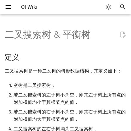
OI Wiki
键
入
二叉搜索树 & 平衡树
Getting Started
比赛相关简介
工具软件简介
语言基础简介
算法基础简介
搜索部分简介
动态规划部分简介
字符串部分简介
数学部分简介
并查集
堆简介
分块思想
线段树基础
定义
可持久化数据结构简介
线段树套线段树
Link Cut Tree
图论部分简介
计算几何部分简介
杂项简介
RMQ
OI 赛事与赛制
题型概述
读入、输出优化
Vim
评测工具简介
Testlib 简介
Hello, World!
C++ 标准库简介
类
复杂度简介
排序简介
DP 优化简介
后缀数组简介
数字系统简介
数论基础
多项式与生成函数简介
排列组合
线性代数简介
线性规划基础
基本概念
基本概念
博弈论简介
插值
树基础
最短路
最小生成树
强连通分量
网络流简介
图匹配
离线算法简介
随机函数
以
开
关于本项目
赛事
代码编辑工具
C++ 基础
复杂度
DFS（搜索）
动态规划基础
字符串基础
布尔代数
并查集复杂度
二叉堆
块状数组
线段树合并 & 分裂
过程
可持久化线段树
平衡树套线段树
全局平衡二叉树
图论相关概念
二维计算几何基础
离散化
并查集应用
ICPC/CCPC 赛事与赛制
交互题
分段打表
Emacs
Arbiter
通用
C++ 语法基础
STL 容器
命名空间
均摊复杂度
选择排序
单调队列/单调栈优化
最优原地后缀排序算法
进位制
模算术简介
代数基本定理
抽屉原理
向量
单纯形法
群论
条件概率与独立性
公平组合游戏
数值积分
树的直径
差分约束
最小树形图
双连通分量
最大流
二分图最大匹配
CDQ 分治
随机化技巧
定义
始
如何参与
题型
评测工具
C++ 标准库
枚举
BFS（搜索）
记忆化搜索
标准库
数字系统
配对堆
块状链表
李超线段树
可持久化块状数组
线段树套平衡树
Euler Tour Tree
图的存储
三维计算几何基础
双指针
括号序列
二叉搜索树节点的定义
常见错误
VS Code
Cena
Generator
变量
STL 算法
值类别
冒泡排序
斜率优化
平衡三进制
素数
快速傅里叶变换
容斥原理
内积和外积
环论
随机变量
零和游戏
高斯消元
树的中心
k 短路
最小直径生成树
割点和桥
最小割
二分图最大权匹配
整体二分
爬山算法
二叉搜索树是一种二叉树的树形数据结构，其定义如下：
搜
OI Wiki 不是什么
学习路线
命令行
C++ 进阶
模拟
双向搜索
背包 DP
字符串匹配
位操作
左偏树
树分块
猫树
可持久化平衡树
树状数组套权值线段树
Top Tree
DFS（图论）
距离
离线算法
线段树与离线询问
遍历二叉搜索树
常见技巧
Atom
CCR Plus
Validator
运算
bitset
重载运算符
插入排序
四边形不等式优化
格雷码
最大公约数
快速数论变换
斐波那契数列
矩阵
域论
随机变量的数字特征
非公平组合游戏
牛顿迭代法
树的重心
同余最短路
圆方树
费用流
一般图最大匹配
莫队算法
模拟退火
索
空树是二叉搜索树．
若二叉搜索树的左子树不为空，则其左子树上所有点的
格式手册
学习资源
命令行编译与调试
C++ 与其他常用语言的区别
递归 & 分治
启发式搜索
区间 DP
字符串哈希
二进制集合操作
Sqrt Tree
区间最值操作 & 区间历史最
可持久化字典树
分块套树状数组
BFS（图论）
Pick 定理
分数规划
查找最小/最大值
Eclipse
Lemon
Interactor
流程控制语句
string
引用
计数排序
Slope Trick 优化
欧拉函数
快速沃尔什变换
错位排列
初等变换
Schreier–Sims 算法
概率不等式
最近公共祖先
点/边连通度
上下界网络流
一般图最大权匹配
附加权值均小于其根节点的值．
值
数学符号表
技巧
编译器
Pascal 转 C++ 急救
贪心
A*
DAG 上的 DP
字典树 (Trie)
高精度计算
可持久化可并堆
树上问题
三角剖分
随机化
搜索元素
Notepad++
Checker
高级数据类型
pair
常量
基数排序
WQS 二分
筛法
Chirp Z 变换
卡特兰数
行列式
树链剖分
Stoer–Wagner 算法
稳定匹配
若二叉搜索树的右子树不为空，则其右子树上所有点的
Kinetic Tournament Tree
附加权值均大于其根节点的值．
F.A.Q.
出题
WSL (Windows 10)
Python 速成
排序
迭代加深搜索
树形 DP
前缀函数与 KMP 算法
快速幂
有向无环图
凸包
悬线法
插入一个元素
Kate
函数
新版 C++ 特性
快速排序
状态设计优化
分解质因数
多项式牛顿迭代
斯特林数
线性空间
树上启发式合并
二叉搜索树的左右子树均为二叉搜索树．