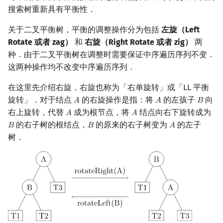
搜索树重新具有平衡性．
关于二叉平衡树，平衡的调整操作分为包括
左旋（Left
Rotate 或者 zag）
和
右旋（Right Rotate 或者 zig）
两
种．由于二叉平衡树在调整时需要保证中序遍历序列不变．
这两种操作均不改变中序遍历序列．
在这里先介绍右旋，右旋也称为「右单旋转」或「LL 平衡
旋转」．对于结点
的右旋操作是指：将
的左孩子
向
𝐴
𝐴
𝐵
A
A
B
右上旋转，代替
成为根节点，将
结点向右下旋转成为
𝐴
𝐴
A
A
的右子树的根结点，
的原来的右子树变为
的左子
𝐵
𝐵
𝐴
B
B
A
树．