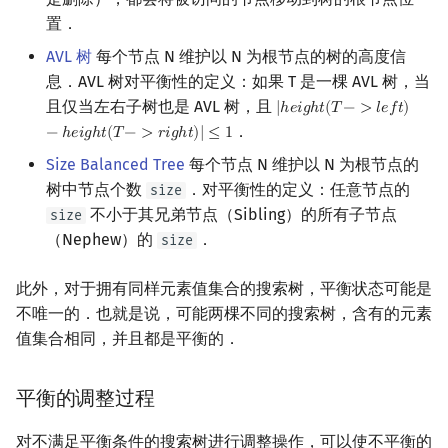
置．
AVL 树
每个节点 N 维护以 N 为根节点的树的高度信
息．AVL 树对平衡性的定义：如果 T 是一棵 AVL 树，当
且仅当左右子树也是 AVL 树，且
|
ℎ
𝑒
𝑖
𝑔
ℎ
𝑡
(
𝑇
−
>
𝑙
𝑒
𝑓
𝑡
)
|
h
e
i
g
h
t
(
T
−
>
l
e
f
t
)
−
h
e
i
g
h
t
(
．
−
ℎ
𝑒
𝑖
𝑔
ℎ
𝑡
(
𝑇
−
>
𝑟
𝑖
𝑔
ℎ
𝑡
)
|
≤
1
Size Balanced Tree
每个节点 N 维护以 N 为根节点的
树中节点个数
．对平衡性的定义：任意节点的
size
不小于其兄弟节点（Sibling）的所有子节点
size
（Nephew）的
．
size
此外，对于拥有同样元素值集合的搜索树，平衡状态可能是
不唯一的．也就是说，可能两棵不同的搜索树，含有的元素
值集合相同，并且都是平衡的．
平衡的调整过程
对不满足平衡条件的搜索树进行调整操作，可以使不平衡的