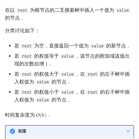
在以
为根节点的二叉搜索树中插入一个值为
root
value
的节点．
分类讨论如下：
若
为空，直接返回一个值为
的新节点．
root
value
若
的权值等于
，该节点的附加域该值出
root
value
现的次数自增
．
1
1
若
的权值大于
，在
的左子树中插
root
value
root
入权值为
的节点．
value
若
的权值小于
，在
的右子树中插
root
value
root
入权值为
的节点．
value
时间复杂度为
．
𝑂
(
ℎ
)
O
(
h
)
实现