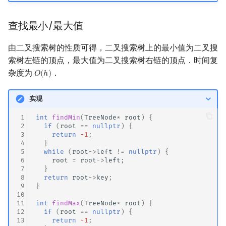
矩阵树定理
Min_25 筛
查找最小/最大值
LGV 引理
洲阁筛
由二叉搜索树的性质可得，二叉搜索树上的最小值为二叉搜
最大团搜索算法
类欧几里德算法
索树左链的顶点，最大值为二叉搜索树右链的顶点．时间复
杂度为
．
𝑂
(
ℎ
)
O
(
h
)
支配树
Meissel–Lehmer 算法
实现
图上随机游走
连分数
 1
int
findMin
(
TreeNode
*
root
)
{
 2
if
(
root
==
nullptr
)
{
Stern–Brocot 树与 Farey
 3
return
-1
;
 4
}
 5
while
(
root
->
left
!=
nullptr
)
{
二次域
 6
root
=
root
->
left
;
 7
}
 8
return
root
->
key
;
Pell 方程
 9
}
10
11
int
findMax
(
TreeNode
*
root
)
{
12
if
(
root
==
nullptr
)
{
13
return
-1
;