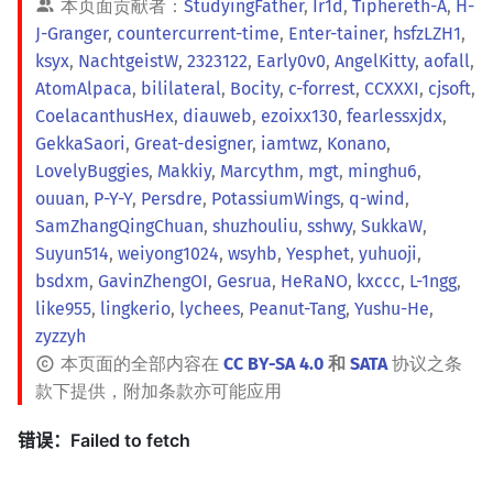
本页面贡献者：
StudyingFather
,
Ir1d
,
Tiphereth-A
,
H-
J-Granger
,
countercurrent-time
,
Enter-tainer
,
hsfzLZH1
,
ksyx
,
NachtgeistW
,
2323122
,
Early0v0
,
AngelKitty
,
aofall
,
AtomAlpaca
,
bililateral
,
Bocity
,
c-forrest
,
CCXXXI
,
cjsoft
,
CoelacanthusHex
,
diauweb
,
ezoixx130
,
fearlessxjdx
,
GekkaSaori
,
Great-designer
,
iamtwz
,
Konano
,
LovelyBuggies
,
Makkiy
,
Marcythm
,
mgt
,
minghu6
,
ouuan
,
P-Y-Y
,
Persdre
,
PotassiumWings
,
q-wind
,
SamZhangQingChuan
,
shuzhouliu
,
sshwy
,
SukkaW
,
Suyun514
,
weiyong1024
,
wsyhb
,
Yesphet
,
yuhuoji
,
bsdxm
,
GavinZhengOI
,
Gesrua
,
HeRaNO
,
kxccc
,
L-1ngg
,
like955
,
lingkerio
,
lychees
,
Peanut-Tang
,
Yushu-He
,
zyzzyh
本页面的全部内容在
CC BY-SA 4.0
和
SATA
协议之条
款下提供，附加条款亦可能应用