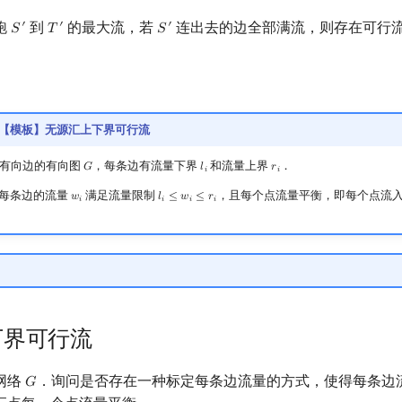
跑
到
的最大流，若
连出去的边全部满流，则存在可行
′
′
′
𝑆
𝑇
𝑆
S
′
T
′
S
′
4578【模板】无源汇上下界可行流
有向边的有向图
，每条边有流量下界
和流量上界
．
𝐺
𝑙
𝑟
G
l
i
r
i
𝑖
𝑖
每条边的流量
满足流量限制
，且每个点流量平衡，即每个点流
𝑤
𝑙
≤
𝑤
≤
𝑟
w
i
l
i
≤
w
i
≤
r
i
𝑖
𝑖
𝑖
𝑖
下界可行流
网络
．询问是否存在一种标定每条边流量的方式，使得每条边
𝐺
G