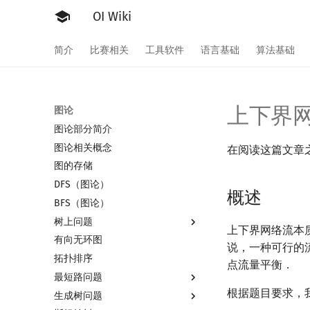
OI Wiki
简介
比赛相关
工具软件
语言基础
算法基础
上下界
图论
图论部分简介
图论相关概念
在阅读这篇文章
图的存储
DFS（图论）
概述
BFS（图论）
树上问题
上下界网络流本
有向无环图
树基础
说，一种可行的
拓扑排序
树的直径
点流量平衡．
最短路问题
树的中心
根据题目要求，
生成树问题
树的重心
最短路