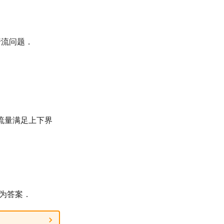
行流问题．
流量满足上下界
为答案．