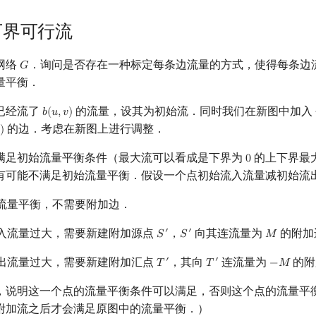
下界可行流
网络
．询问是否存在一种标定每条边流量的方式，使得每条边
𝐺
G
量平衡．
已经流了
的流量，设其为初始流．同时我们在新图中加入
𝑏
(
𝑢
,
𝑣
)
b
(
u
,
v
)
的边．考虑在新图上进行调整．

)
满足初始流量平衡条件（最大流可以看成是下界为
的上下界最
0
0
有可能不满足初始流量平衡．假设一个点初始流入流量减初始流
流量平衡，不需要附加边．
入流量过大，需要新建附加源点
，
向其连流量为
的附加
′
′
𝑆
𝑆
𝑀
S
′
S
′
M
出流量过大，需要新建附加汇点
，其向
连流量为
的附
′
′
𝑇
𝑇
−
𝑀
T
′
T
′
−
M
，说明这一个点的流量平衡条件可以满足，否则这个点的流量平
附加流之后才会满足原图中的流量平衡．）