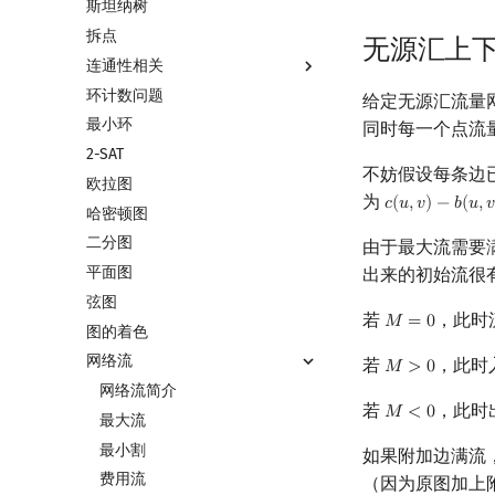
斯坦纳树
最近公共祖先
差分约束
最小生成树
拆点
树链剖分
k 短路
最小树形图
无源汇上
连通性相关
树上启发式合并
同余最短路
最小直径生成树
环计数问题
虚树
强连通分量
给定无源汇流量
最小环
树分治
双连通分量
同时每一个点流
2-SAT
动态树分治
割点和桥
不妨假设每条边
欧拉图
AHU 算法
圆方树
为
𝑐
(
𝑢
,
𝑣
)
−
𝑏
(
𝑢
,

c
(
u
,
v
)
−
b
(
u
,
v
)
哈密顿图
树哈希
点/边连通度
二分图
树上随机游走
由于最大流需要
平面图
出来的初始流很
弦图
若
，此时
𝑀
=
0
M
=
0
图的着色
网络流
若
，此时
𝑀
>
0
M
>
0
网络流简介
若
，此时
𝑀
<
0
M
<
0
最大流
最小割
如果附加边满流
费用流
（因为原图加上