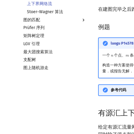
上下界网络流
在建图完毕之后
Stoer–Wagner 算法
图的匹配
例题
Prüfer 序列
图匹配
矩阵树定理
二分图最大匹配
luogu P1
LGV 引理
二分图最大权匹配
最大团搜索算法
一般图最大匹配
一个
个点、
条
𝑛
𝑚
n
m
支配树
一般图最大权匹配
构造一种方案使得
图上随机游走
稳定匹配
量．或报告无解．
参考代码
有源汇上
给定有源汇流量