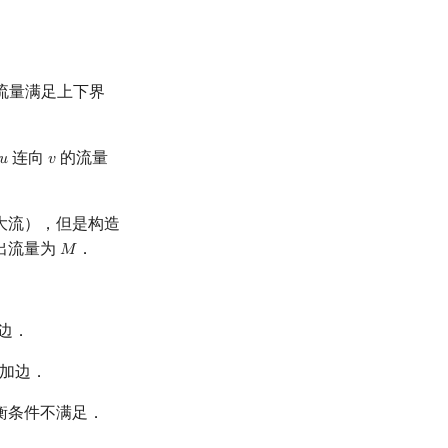
流量满足上下界
连向
的流量
𝑢
𝑣
u
v
大流），但是构造
出流量为
．
𝑀
M
边．
加边．
衡条件不满足．