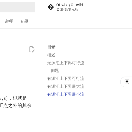
OI-wiki/OI-wiki
26.5k
4.7k
搜索
杂项
专题
目录
概述
无源汇上下界可行流
例题
有源汇上下界可行流
有源汇上下界最大流
有源汇上下界最小流
．也就是
𝑢
,
𝑣
)
u
,
v
)
汇点之外的其余