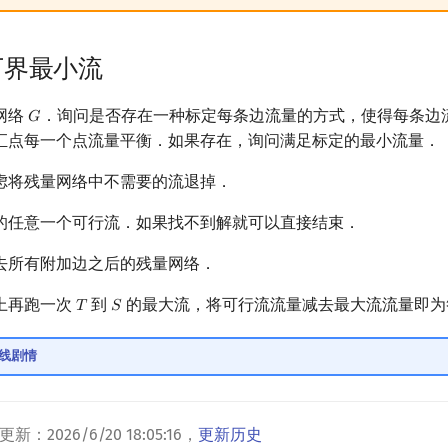
下界最小流
网络
．询问是否存在一种标定每条边流量的方式，使得每条边
𝐺
G
汇点每一个点流量平衡．如果存在，询问满足标定的最小流量．
虑将残量网络中不需要的流退掉．
的任意一个可行流．如果找不到解就可以直接结束．
去所有附加边之后的残量网络．
上再跑一次
到
的最大流，将可行流流量减去最大流流量即为
𝑇
𝑆
T
S
 支线剧情
更新：
2026/6/20 18:05:16
，
更新历史