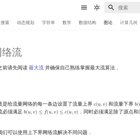
键入以开始
搜索
动态规划
字符串
数学
数据结构
图论
计算几何
网络流
之前请先阅读
最大流
并确保自己熟练掌握最大流算法．
质是给流量网络的每一条边设置了流量上界
和流量下界
𝑐
(
𝑢
,
𝑣
)
𝑏
(
c
(
u
,
v
)
b
(
流必须满足
．同时必须满足除了源点和
𝑏
(
𝑢
,
𝑣
)
≤
𝑓
(
𝑢
,
𝑣
)
≤
𝑐
(
𝑢
,
𝑣
)
b
(
u
,
v
)
≤
f
(
u
,
v
)
≤
c
(
u
,
v
)
我们可以使用上下界网络流解决不同问题．