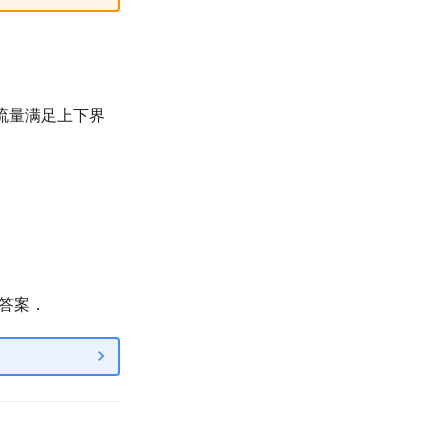
流量满足上下界
答案．