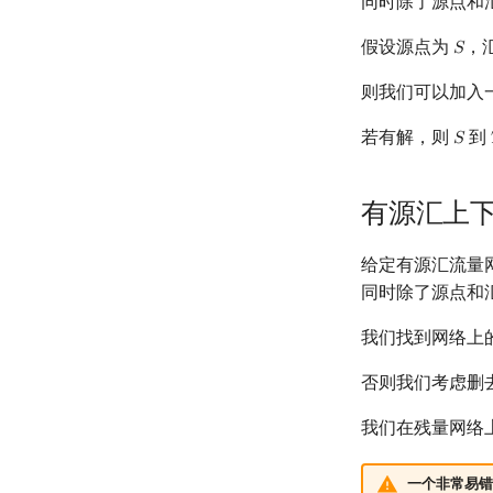
同时除了源点和
假设源点为
，
𝑆
S
则我们可以加入
若有解，则
到
𝑆
S
有源汇上
给定有源汇流量
同时除了源点和
我们找到网络上
否则我们考虑删
我们在残量网络
一个非常易错