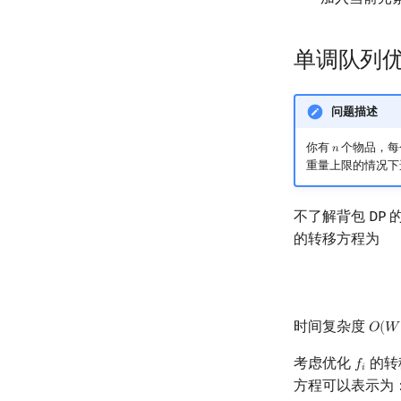
单调队列
问题描述
你有
个物品，每
𝑛
n
重量上限的情况下
不了解背包 DP
的转移方程为
时间复杂度
𝑂
(
𝑊
O
(
W
考虑优化
的转
𝑓
f
𝑖
方程可以表示为