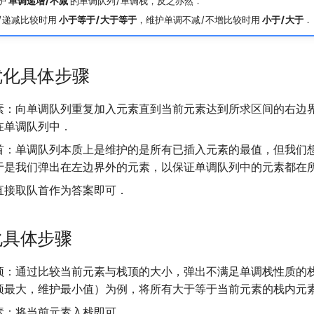
护
单调递增/不减
的单调队列/单调栈，反之亦然．
/递减比较时用
小于等于/大于等于
，维护单调不减/不增比较时用
小于/大于
．
优化具体步骤
素：向单调队列重复加入元素直到当前元素达到所求区间的右边
在单调队列中．
首：单调队列本质上是维护的是所有已插入元素的最值，但我们
于是我们弹出在左边界外的元素，以保证单调队列中的元素都在
直接取队首作为答案即可．
化具体步骤
顶：通过比较当前元素与栈顶的大小，弹出不满足单调栈性质的
顶最大，维护最小值）为例，将所有大于等于当前元素的栈内元
素：将当前元素入栈即可．