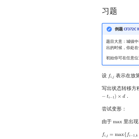
习题
例题
CF372C W
题目大意：城镇
出的时候，你处在
初始你可在任意位
设
表示在放
𝑓
f
,
j
𝑖
,
𝑗
写出状态转移方
．
−
𝑡
)
×
𝑑
𝑖
−
1
尝试变形：
由于
里出现
m
a
x
max
𝑓
=
m
a
x
{
𝑓
f
,
j
=
max
{
f
−
1
,
k
+
b
i
𝑖
,
𝑗
𝑖
−
1
,
𝑘