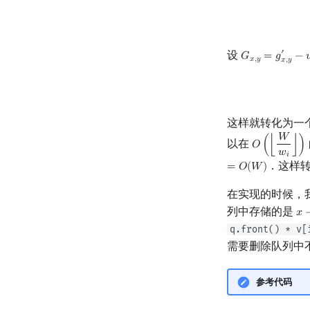
设
′
𝐺
=
𝑔
−

G
x
,
y
=
g
x
,
y
′
−
v
i
×
𝑥
,
𝑦
𝑥
,
𝑦
这样就转化为一
𝑊
以在
𝑂
(
⌊
⌋
)
O
(
⌊
W
w
i
⌋
)
𝑤
𝑖
．这样
=
𝑂
(
𝑊
)
在实现的时候，
列中存储的是
𝑥
x
−
q.front() * v[
需要删除队列中
参考代码