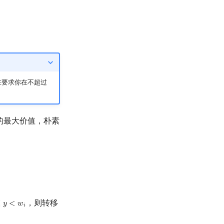
在要求你在不超过
的最大价值，朴素
，则转移
≤
𝑦
<
𝑤
y
<
w
i
𝑖