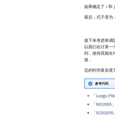
如果确定了
和
𝑖

i
j
最后，式子变为
接下来考虑单调
以我们在计算一
列，使得其能在
值．
总的时间复杂度
参考代码
「Luogu P
「NOI200
「SCOI20