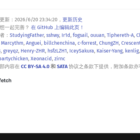
更新：
2026/6/20 23:34:20
，
更新历史
？想一起完善？
在 GitHub 上编辑此页！
者：
StudyingFather
,
sshwy
,
Ir1d
,
fogsail
,
ouuan
,
Tiphereth-A
,
C
,
Marcythm
,
Anguei
,
billchenchina
,
c-forrest
,
ChungZH
,
Crescen
3
,
greyqz
,
Henry-ZHR
,
hsfzLZH1
,
IceySakura
,
Kaiser-Yang
,
kenlig
partychicken
,
Xeonacid
,
zirnc
全部内容在
CC BY-SA 4.0
和
SATA
协议之条款下提供，附加条款亦