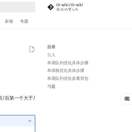
OI-wiki/OI-wiki
26.5k
4.7k
搜索
杂项
专题
目录
引入
单调队列优化具体步骤
单调栈优化具体步骤
单调队列优化多重背包
习题
/后第一个大于/