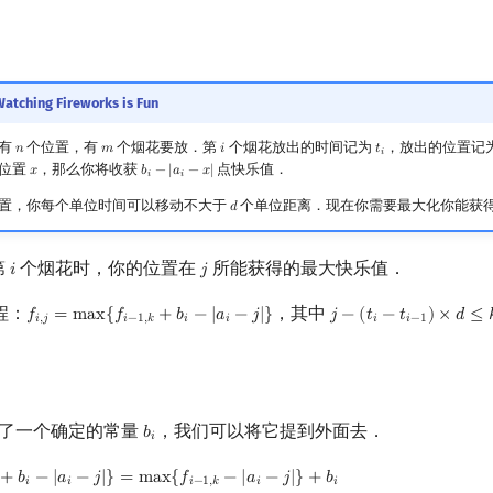
atching Fireworks is Fun
中有
个位置，有
个烟花要放．第
个烟花放出的时间记为
，放出的位置记
𝑛
𝑚
𝑖
𝑡
n
m
i
t
i
𝑖
位置
，那么你将收获
点快乐值．
𝑥
𝑏
−
|
𝑎
−
𝑥
|
x
b
i
−
|
a
i
−
x
|
𝑖
𝑖
置，你每个单位时间可以移动不大于
个单位距离．现在你需要最大化你能获
𝑑
d
第
个烟花时，你的位置在
所能获得的最大快乐值．
𝑖
𝑗
i
j
程：
，其中
𝑓
=
m
a
x
{
𝑓
+
𝑏
−
|
𝑎
−
𝑗
|
}
𝑗
−
(
𝑡
−
𝑡
)
×
𝑑
≤

f
,
j
=
max
{
f
−
1
,
k
+
b
i
−
|
a
i
−
j
|
}
j
−
(
t
i
−
t
i
−
1
)
×
d
≤
k
≤
j
+
(
t
i
−
𝑖
,
𝑗
𝑖
−
1
,
𝑘
𝑖
𝑖
𝑖
𝑖
−
1
了一个确定的常量
，我们可以将它提到外面去．
𝑏
b
i
𝑖
+
𝑏
−
|
𝑎
−
𝑗
|
}
=
m
a
x
{
𝑓
−
|
𝑎
−
𝑗
|
}
+
𝑏
−
|
a
i
−
j
|
}
=
max
{
f
−
1
,
k
−
|
a
i
−
j
|
}
+
b
i
𝑖
𝑖
𝑖
−
1
,
𝑘
𝑖
𝑖