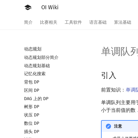
OI Wiki
简介
比赛相关
工具软件
语言基础
算法基础
单调队
动态规划
动态规划部分简介
动态规划基础
引入
记忆化搜索
背包 DP
前置知识：
单调
区间 DP
DAG 上的 DP
单调队列主要用
树形 DP
小于当前值的数
状压 DP
数位 DP
注意
插头 DP