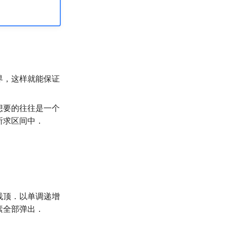
界，这样就能保证
想要的往往是一个
所求区间中．
栈顶．以单调递增
素全部弹出．