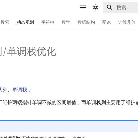
键入以开始
搜索
动态规划
字符串
数学
数据结构
图论
计算几何
列/单调栈优化
队列
、
单调栈
．
于维护两端指针单调不减的区间最值，而单调栈则主要用于维护前
．