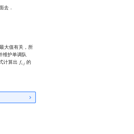
面去．
最大值有关，所
并维护单调队
式计算出
的
𝑓
f
,
j
𝑖
,
𝑗