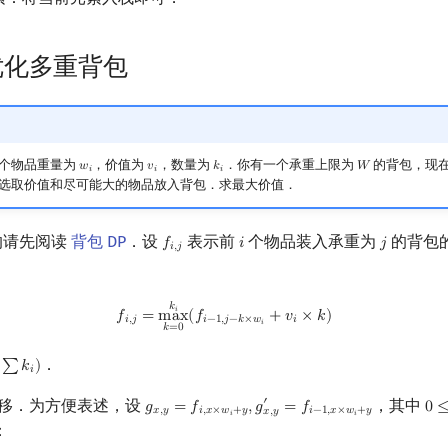
优化多重背包
个物品重量为
，价值为
，数量为
．你有一个承重上限为
的背包，现
𝑤
𝑣
𝑘
𝑊
w
i
v
i
k
i
W
𝑖
𝑖
𝑖
选取价值和尽可能大的物品放入背包．求最大价值．
 的请先阅读
背包 DP
．设
表示前
个物品装入承重为
的背包
𝑓
𝑖
𝑗
f
,
j
i
j
𝑖
,
𝑗
f
,
j
=
max
k
=
0
k
i
(
f
−
1
,
j
−
k
×
w
i
+
v
i
×
k
)
𝑘
𝑖
𝑓
=
m
a
x
(
𝑓
+
𝑣
×
𝑘
)
𝑖
,
𝑗
𝑖
−
1
,
𝑗
−
𝑘
×
𝑤
𝑖
𝑖
𝑘
=
0
．
∑
𝑘
)
∑
k
i
)
𝑖
移．为方便表述，设
，其中
′
𝑔
=
𝑓
,
𝑔
=
𝑓
0
g
x
,
y
=
f
,
x
×
w
i
+
y
,
g
x
,
y
′
=
f
−
1
,
x
×
w
i
+
y
0
≤
𝑥
,
𝑦
𝑖
,
𝑥
×
𝑤
+
𝑦
𝑖
−
1
,
𝑥
×
𝑤
+
𝑦
𝑥
,
𝑦
𝑖
𝑖
：