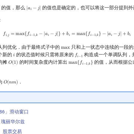
的值，那么
的值也是确定的，也可以将这一部分提到外

|
𝑎
−
𝑗
|
|
a
i
−
j
|
𝑖
：
f
,
j
=
max
{
f
−
1
,
k
−
|
a
i
−
j
|
}
+
b
i
=
max
{
f
−
1
,
k
}
−
|
a
i
−
j
|
+
b
i
𝑓
=
m
a
x
{
𝑓
−
|
𝑎
−
𝑗
|
}
+
𝑏
=
m
a
x
{
𝑓
}
−
|
𝑎
−
𝑗
|
+
𝑏
𝑖
,
𝑗
𝑖
−
1
,
𝑘
𝑖
𝑖
𝑖
−
1
,
𝑘
𝑖
𝑖
队列优化．由于最终式子中的
只和上一状态中连续的一段的
m
a
x
max
个新的
的状态值时候只需将原来的
构造成一个单调队列，
𝑖
𝑓
i
f
−
1
𝑖
−
1
均摊
的时间复杂度内计算出
的值，从而根据公
𝑂
(
1
)
m
a
x
{
𝑓
}
O
(
1
)
max
{
f
−
1
,
k
}
𝑖
−
1
,
𝑘
为
．
𝑂
(
𝑛
𝑚
)
O
(
n
m
)
1886」滑动窗口
5」瑰丽华尔兹
10」股票交易