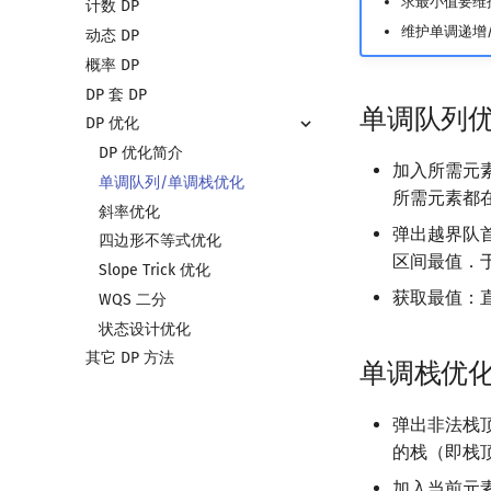
求最小值要维
计数 DP
维护单调递增
动态 DP
概率 DP
DP 套 DP
单调队列
DP 优化
DP 优化简介
加入所需元
单调队列/单调栈优化
所需元素都
斜率优化
弹出越界队
四边形不等式优化
区间最值．
Slope Trick 优化
获取最值：
WQS 二分
状态设计优化
其它 DP 方法
单调栈优
弹出非法栈
的栈（即栈
加入当前元