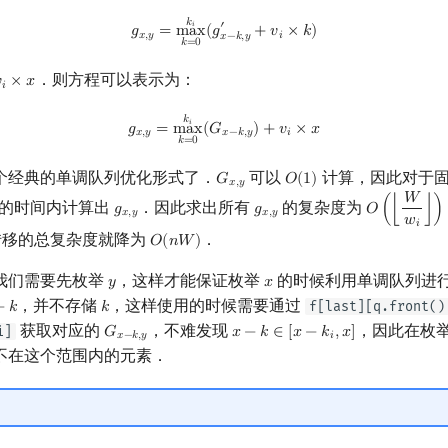
g
x
,
y
=
max
k
=
0
k
i
(
g
x
−
k
,
y
′
+
v
i
×
k
)
𝑘
′
𝑖
𝑔
=
m
a
x
(
𝑔
+
𝑣
×
𝑘
)
𝑥
,
𝑦
𝑖
𝑥
−
𝑘
,
𝑦
𝑘
=
0
．则方程可以表示为：

×
𝑥
x
𝑖
g
x
,
y
=
max
k
=
0
k
i
(
G
x
−
k
,
y
)
+
v
i
×
x
𝑘
𝑖
𝑔
=
m
a
x
(
𝐺
)
+
𝑣
×
𝑥
𝑥
,
𝑦
𝑥
−
𝑘
,
𝑦
𝑖
𝑘
=
0
个经典的单调队列优化形式了．
可以
计算，因此对于
𝐺
𝑂
(
1
)
G
x
,
y
O
(
1
)
𝑥
,
𝑦
𝑊
的时间内计算出
．因此求出所有
的复杂度为
𝑔
𝑔
𝑂
(
⌊
⌋
)
g
x
,
y
g
x
,
y
O
(
⌊
W
w
i
⌋
)
×
O
𝑥
,
𝑦
𝑥
,
𝑦
𝑤
𝑖
转移的总复杂度就降为
．
𝑂
(
𝑛
𝑊
)
O
(
n
W
)
我们需要先枚举
，这样才能保证枚举
的时候利用单调队列进
𝑦
𝑥
y
x
，并不存储
，这样使用的时候需要通过
f[last][q.front()
−
𝑘
𝑘
k
k
获取对应的
，不难发现
，因此在枚
i]
𝐺
𝑥
−
𝑘
∈
[
𝑥
−
𝑘
,
𝑥
]
G
x
−
k
,
y
x
−
k
∈
[
x
−
k
i
,
x
]
𝑥
−
𝑘
,
𝑦
𝑖
不在这个范围内的元素．