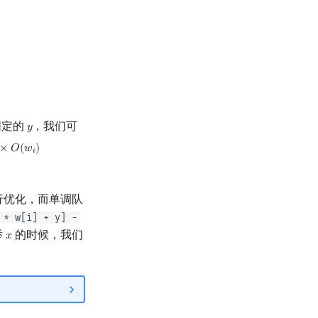
固定的
，我们可
𝑦
y
×
𝑂
(
𝑤
)
(
w
i
)
=
O
(
W
)
𝑖
行优化，而单调队
 * w[i] + y] -
举
的时候，我们
𝑥
x