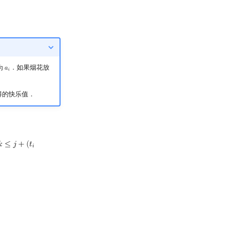
为
．如果烟花放
𝑎
a
i
𝑖
得的快乐值．

≤
𝑗
+
(
𝑡
t
i
−
1
)
×
d
𝑖