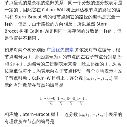
节点呈现的是余项的递归关系．同一个分数的连分数表示是
一定的，因此它在 Calkin–Wilf 树上到达根节点的路径的编
码和 Stern–Brocot 树的根节点到它的路径的编码是完全一
样的．但是，由于路径的方向相反，所以虽然 Stern–
Brocot 树和 Calkin–Wilf 树同一层存储的分数是一样的，但
是位置并不相同．
如果对两个树分别做
广度优先搜索
并依次对节点编号，根
节点编号为
，那么编号为
的节点的左右子节点分别是
1
𝑣
2
𝑣
1
v
2
v
和
．从编号的二进制表示来看，除去起始的
，从高
2
𝑣
+
1
1
2
v
+
1
1
位至低位每个
均表示向右子节点移动，每个
均表示向左
1
0
1
0
子节点移动．Calkin–Wilf 树上，连分数
表
[
𝑡
,
𝑡
,
⋯
,
𝑡
,
1
]
[
t
0
,
t
1
,
⋯
,
t
n
,
1
]
0
1
𝑛
示的有理数所在节点的编号是
1
⋯
0
⋯
0
⏟
t
3
1
⋯
1
⏟
t
2
0
⋯
0
⏟
t
1
1
⋯
1
⏟
t
0
.
1
⋯
0
⋯
0
1
⋯
1
0
⋯
0
1
⋯
1
.
⏟
⏟
⏟
⏟
𝑡
𝑡
𝑡
𝑡
3
2
1
0
相应地，Stern–Brocot 树上，连分数
表示的
[
𝑡
,
𝑡
,
⋯
,
𝑡
,
1
]
[
t
0
,
t
1
,
⋯
,
t
n
,
1
]
0
1
𝑛
有理数所在节点的编号是