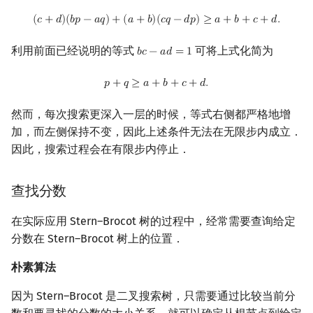
(
c
+
d
)
(
b
p
−
a
q
)
+
(
a
+
b
)
(
c
q
−
d
p
)
≥
a
+
b
+
c
+
d
.
(
𝑐
+
𝑑
)
(
𝑏
𝑝
−
𝑎
𝑞
)
+
(
𝑎
+
𝑏
)
(
𝑐
𝑞
−
𝑑
𝑝
)
≥
𝑎
+
𝑏
+
𝑐
+
𝑑
.
利用前面已经说明的等式
可将上式化简为
𝑏
𝑐
−
𝑎
𝑑
=
1
b
c
−
a
d
=
1
p
+
q
≥
a
+
b
+
c
+
d
.
𝑝
+
𝑞
≥
𝑎
+
𝑏
+
𝑐
+
𝑑
.
然而，每次搜索更深入一层的时候，等式右侧都严格地增
加，而左侧保持不变，因此上述条件无法在无限步内成立．
因此，搜索过程会在有限步内停止．
查找分数
在实际应用 Stern–Brocot 树的过程中，经常需要查询给定
分数在 Stern–Brocot 树上的位置．
朴素算法
因为 Stern–Brocot 是二叉搜索树，只需要通过比较当前分