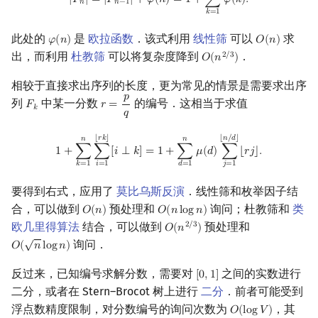
=
|
𝐹
|
+
𝜑
(
𝑛
)
=
1
+
∑
𝜑
(
𝑘
)
.
|
𝐹
|
𝑛
−
1
𝑛
𝑘
=
1
此处的
是
欧拉函数
．该式利用
线性筛
可以
求
𝜑
(
𝑛
)
𝑂
(
𝑛
)
φ
(
n
)
O
(
n
)
出，而利用
杜教筛
可以将复杂度降到
．
2
/
3
𝑂
(
𝑛
)
O
(
n
2
/
3
)
相较于直接求出序列的长度，更为常见的情景是需要求出序
𝑝
列
中某一分数
的编号．这相当于求值
𝐹
𝑟
=
F
k
r
=
p
q
𝑘
𝑞
1
+
∑
k
=
1
n
∑
i
=
1
⌊
r
k
⌋
[
i
⟂
k
]
=
1
+
∑
d
=
1
n
μ
(
d
)
∑
j
=
1
⌊
n
/
d
⌋
⌊
r
j
⌋
.
⌊
𝑟
𝑘
⌋
⌊
𝑛
/
𝑑
⌋
𝑛
𝑛
1
+
∑
∑
[
𝑖
⟂
𝑘
]
=
1
+
∑
𝜇
(
𝑑
)
∑
⌊
𝑟
𝑗
⌋
.
𝑖
=
1
𝑗
=
1
𝑘
=
1
𝑑
=
1
要得到右式，应用了
莫比乌斯反演
．线性筛和枚举因子结
合，可以做到
预处理和
询问；杜教筛和
类
𝑂
(
𝑛
)
𝑂
(
𝑛
l
o
g
𝑛
)
O
(
n
)
O
(
n
log
n
)
欧几里得算法
结合，可以做到
预处理和
2
/
3
𝑂
(
𝑛
)
O
(
n
2
/
3
)
√
询问．
𝑂
(
𝑛
l
o
g
𝑛
)
O
(
n
log
n
)
反过来，已知编号求解分数，需要对
之间的实数进行
[
0
,
1
]
[
0
,
1
]
二分，或者在 Stern–Brocot 树上进行
二分
．前者可能受到
浮点数精度限制，对分数编号的询问次数为
，其
𝑂
(
l
o
g
𝑉
)
O
(
log
V
)