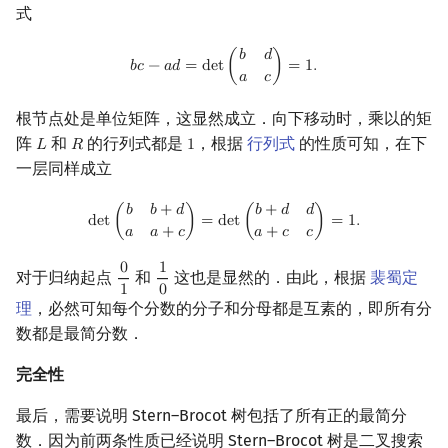
式
b
c
−
a
d
=
det
(
b
d
a
c
)
=
1.
𝑏
𝑑
𝑏
𝑐
−
𝑎
𝑑
=
d
e
t
(
)
=
1
.
𝑎
𝑐
根节点处是单位矩阵，这显然成立．向下移动时，乘以的矩
阵
和
的行列式都是
，根据
行列式
的性质可知，在下
𝐿
𝑅
1
L
R
1
一层同样成立
det
(
b
b
+
d
a
a
+
c
)
=
det
(
b
+
d
d
a
+
c
c
)
=
1.
𝑏
𝑏
+
𝑑
𝑏
+
𝑑
𝑑
d
e
t
(
)
=
d
e
t
(
)
=
1
.
𝑎
𝑎
+
𝑐
𝑎
+
𝑐
𝑐
0
1
对于归纳起点
和
这也是显然的．由此，根据
裴蜀定
0
1
1
0
1
0
理
，必然可知每个分数的分子和分母都是互素的，即所有分
数都是最简分数．
完全性
最后，需要说明 Stern–Brocot 树包括了所有正的最简分
数．因为前两条性质已经说明 Stern–Brocot 树是二叉搜索