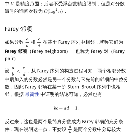
中
是精度范围；后者不受浮点数精度限制，但是对分数
𝑉
V
编号的询问次数为
．
2
𝑂
(
l
o
g
𝑛
)
O
(
log
2
n
)
Farey 邻项
𝑎
𝑐
如果分数
和
在某个 Farey 序列中相邻，就称它们为
a
b
c
d
𝑏
𝑑
Farey 邻项
（Farey neighbors），也称为 Farey 对（Farey
pair）．
𝑎
𝑐
设
．从 Farey 序列的构造过程可知，两个相邻分数
<
a
b
<
c
d
𝑏
𝑑
中后加入的分数必然是另一个分数与它先前的邻项的中位分
数，因此 Farey 邻项在某一阶 Stern–Brocot 序列中也相
邻，根据
最简性
中证明的结论可知，必然也有
b
c
−
a
d
=
1.
𝑏
𝑐
−
𝑎
𝑑
=
1
.
反过来，这也是两个最简真分数成为 Farey 邻项的充分条
𝑎
件．现在说明这一点．不妨设
是两个分数中分母较大
a
b