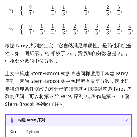
0
1
1
1
2
3
,
,
,
,
,
,
𝐹
=
{
4
1
4
3
2
3
4
0
1
1
1
2
1
3
2
3
4
,
,
,
,
,
,
,
,
,
𝐹
=
{
,
5
1
5
4
3
5
2
5
3
4
5
根据 Farey 序列的定义，它自然满足单调性、最简性和完全
性．如上图所示，
相较于
新添加的分数总是
𝐹
𝐹
𝐹
F
k
F
k
−
1
F
k
−
1
𝑘
𝑘
−
1
𝑘
−
1
中相邻分数的中位分数．
上文中构建 Stern–Brocot 树的算法同样适用于构建 Farey
序列．因为 Stern–Brocot 树中包括所有最简分数，因此只
要将边界条件修改为对分母的限制就可以得到构造 Farey 序
列的代码．可以将第
阶 Farey 序列
看作是第
阶
𝑛
𝐹
𝑛
−
1
n
F
n
n
−
1
𝑛
Stern–Brocot 序列的子序列．
构建 Farey 序列
C++
Python