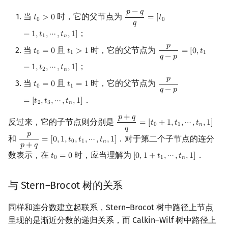
𝑝
−
𝑞
当
时，它的父节点为
𝑡
>
0
=
[
𝑡
t
0
>
0
p
−
q
q
=
[
t
0
−
1
,
t
1
,
⋯
,
t
n
,
1
]
0
0
𝑞
；
−
1
,
𝑡
,
⋯
,
𝑡
,
1
]
1
𝑛
𝑝
当
且
时，它的父节点为
𝑡
=
0
𝑡
>
1
=
[
0
,
𝑡
t
0
=
0
t
1
>
1
p
q
−
p
=
[
0
,
t
1
−
1
,
t
2
,
⋯
,
0
1
1
𝑞
−
𝑝
；
−
1
,
𝑡
,
⋯
,
𝑡
,
1
]
2
𝑛
𝑝
当
且
时，它的父节点为
𝑡
=
0
𝑡
=
1
t
0
=
0
t
1
=
1
p
q
−
p
=
[
t
2
,
t
3
,
⋯
,
t
n
,
1
]
0
1
𝑞
−
𝑝
．
=
[
𝑡
,
𝑡
,
⋯
,
𝑡
,
1
]
2
3
𝑛
𝑝
+
𝑞
反过来，它的子节点则分别是
=
[
𝑡
+
1
,
𝑡
,
⋯
,
𝑡
,
1
]
p
+
q
q
=
[
t
0
+
1
,
t
1
,
⋯
,
t
n
,
1
]
0
1
𝑛
𝑞
𝑝
和
．对于第二个子节点的连分
=
[
0
,
1
,
𝑡
,
𝑡
,
⋯
,
𝑡
,
1
]
p
p
+
q
=
[
0
,
1
,
t
0
,
t
1
,
⋯
,
t
n
,
1
]
0
1
𝑛
𝑝
+
𝑞
数表示，在
时，应当理解为
．
𝑡
=
0
[
0
,
1
+
𝑡
,
⋯
,
𝑡
,
1
]
t
0
=
0
[
0
,
1
+
t
1
,
⋯
,
t
n
,
1
]
0
1
𝑛
与 Stern–Brocot 树的关系
同样和连分数建立起联系，Stern–Brocot 树中路径上节点
呈现的是渐近分数的递归关系，而 Calkin–Wilf 树中路径上