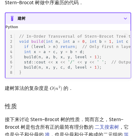
Stern–Brocot 树做中序遍历的代码．
建树
Python
1
// In-Order Transversal of Stern-Brocot Tree til
2
void
build
(
int
n
,
int
a
=
0
,
int
b
=
1
,
int
c
=
3
if
(
level
>
n
)
return
;
// Only first n layers
4
int
x
=
a
+
c
,
y
=
b
+
d
;
5
build
(
n
,
a
,
b
,
x
,
y
,
level
+
1
);
6
std
::
cout
<<
x
<<
'/'
<<
y
<<
' '
;
// Output 
7
build
(
n
,
x
,
y
,
c
,
d
,
level
+
1
);
8
}
建树算法的复杂度是
的．
2
𝑂
(
𝑛
)
O
(
n
2
)
性质
接下来讨论 Stern–Brocot 树的性质．简而言之，Stern–
Brocot 树是包含所有正的最简有理分数的
二叉搜索树
，它
也是分子和分母的
堆
，也是分母和分子构成的二元组的
笛