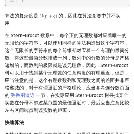
10
}
算法的复杂度是
的，因此在算法竞赛中并不实
𝑂
(
𝑝
+
𝑞
)
O
(
p
+
q
)
用．
在 Stern–Brocot 数系中，每个正的无理数都对应着唯一的
无限长的字符串．可以使用同样的算法构造出这个字符串．
这个无限长的字符串的每个前缀都对应着一个有理的最简分
数．将这些最简分数排成一列，数列中的分数的分母是严格
递增的，而数列的极限就是该无理数．因此，Stern-Brocot
树可以用于找到某个无理数的任意精度的有理逼近．但是，
应当注意的是，这个有理数数列和无理数之间的差距并非严
格递减的．对于有理逼近的严格理论，应当参考连分数页面
的
丢番图逼近
一节．在实际应用 Stern-Brocot 树寻找某个
实数在分母不超过某范围的最佳逼近时，最后应当注意比较
左右区间端点到该实数的距离．
快速算法