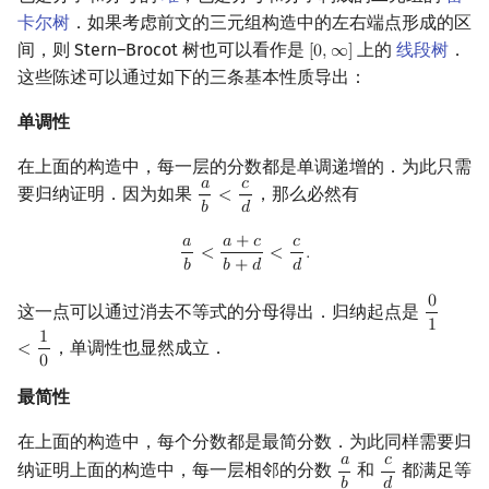
卡尔树
．如果考虑前文的三元组构造中的左右端点形成的区
间，则 Stern–Brocot 树也可以看作是
上的
线段树
．
[
0
,
∞
]
[
0
,
∞
]
这些陈述可以通过如下的三条基本性质导出：
单调性
在上面的构造中，每一层的分数都是单调递增的．为此只需
𝑎
𝑐
要归纳证明．因为如果
，那么必然有
<
a
b
<
c
d
𝑏
𝑑
𝑎
𝑎
+
𝑐
𝑐
a
b
<
a
+
c
b
+
d
<
c
d
.
<
<
.
𝑏
𝑏
+
𝑑
𝑑
0
这一点可以通过消去不等式的分母得出．归纳起点是
0
1
<
1
0
1
1
，单调性也显然成立．
<
0
最简性
在上面的构造中，每个分数都是最简分数．为此同样需要归
𝑎
𝑐
纳证明上面的构造中，每一层相邻的分数
和
都满足等
a
b
c
d
𝑏
𝑑