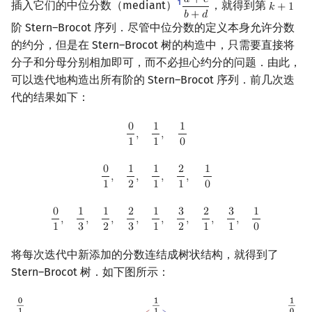
𝑎
+
𝑐
1
插入它们的中位分数（mediant）
，就得到第
𝑘
+
1
a
+
c
b
+
d
k
+
1
𝑏
+
𝑑
回文树
可持久化数据结构
欧拉图
Kahan 求和
阶 Stern–Brocot 序列．尽管中位分数的定义本身允许分数
与连分数的关系
的约分，但是在 Stern–Brocot 树的构造中，只需要直接将
序列自动机
树套树
哈密顿图
珂朵莉树/颜色段均摊
分子和分母分别相加即可，而不必担心约分的问题．由此，
与 Stern–Brocot 树的关系
可以迭代地构造出所有阶的 Stern–Brocot 序列．前几次迭
最小表示法
K-D Tree
二分图
空间优化简介
代的结果如下：
Stern 双原子序列
Lyndon 分解
动态树
平面图
0
1
,
1
1
,
1
0
0
1
,
1
2
,
1
1
,
2
1
,
1
0
0
1
,
1
3
,
1
2
,
2
3
,
1
1
,
3
2
,
2
1
,
3
1
,
1
0
0
1
1
,
,
Farey 序列
1
1
0
Main–Lorentz 算法
析合树
弦图
序列长度与分数查找
0
1
1
2
1
,
,
,
,
1
2
1
1
0
PQ 树
图的着色
Farey 邻项
0
1
1
2
1
3
2
3
1
,
,
,
,
,
,
,
,
手指树
网络流
1
3
2
3
1
2
1
1
0
递推关系
将每次迭代中新添加的分数连结成树状结构，就得到了
霍夫曼树
图的匹配
Stern–Brocot 树．如下图所示：
习题
Prüfer 序列
参考资料与注释