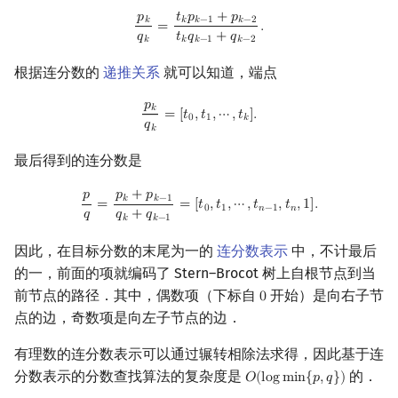
𝑝
𝑡
𝑝
+
𝑝
p
k
q
k
=
t
k
p
k
−
1
+
p
k
−
2
t
k
q
k
−
1
+
q
k
−
2
.
𝑘
𝑘
𝑘
−
1
𝑘
−
2
=
.
𝑞
𝑡
𝑞
+
𝑞
𝑘
𝑘
𝑘
−
1
𝑘
−
2
根据连分数的
递推关系
就可以知道，端点
𝑝
p
k
q
k
=
[
t
0
,
t
1
,
⋯
,
t
k
]
.
𝑘
=
[
𝑡
,
𝑡
,
⋯
,
𝑡
]
.
0
1
𝑘
𝑞
𝑘
最后得到的连分数是
𝑝
𝑝
+
𝑝
p
q
=
p
k
+
p
k
−
1
q
k
+
q
k
−
1
=
[
t
0
,
t
1
,
⋯
,
t
n
−
1
,
t
n
,
1
]
.
𝑘
𝑘
−
1
=
=
[
𝑡
,
𝑡
,
⋯
,
𝑡
,
𝑡
,
1
]
.
0
1
𝑛
−
1
𝑛
𝑞
𝑞
+
𝑞
𝑘
𝑘
−
1
因此，在目标分数的末尾为一的
连分数表示
中，不计最后
的一，前面的项就编码了 Stern–Brocot 树上自根节点到当
前节点的路径．其中，偶数项（下标自
开始）是向右子节
0
0
点的边，奇数项是向左子节点的边．
有理数的连分数表示可以通过辗转相除法求得，因此基于连
分数表示的分数查找算法的复杂度是
的．
𝑂
(
l
o
g
m
i
n
{
𝑝
,
𝑞
}
)
O
(
log
min
{
p
,
q
}
)