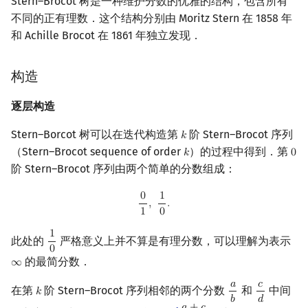
Stern–Brocot 树是一种维护分数的优雅的结构，包含所有
建树实现
不同的正有理数．这个结构分别由 Moritz Stern 在 1858 年
镜像站列表
Special Judge
Java 速成
前缀和 & 差分
IDA*
状压 DP
Boyer–Moore 算法
多项式多点求值|快速插值
贝尔数
线性基
块状数据结构
拓扑排序
扫描线
有限状态自动机
Dev-C++
文件操作
Lambda 表达式
归并排序
AVL 树
虚树
和 Achille Brocot 在 1861 年独立发现．
性质
致谢
Testlib
Java 进阶
二分
回溯法
数位 DP
Z 函数（扩展 KMP）
多项式初等函数
伯努利数
线性映射
单调栈
最短路问题
旋转卡壳
计算理论基础
CLion
pb_ds
堆排序
红黑树
树分治
单调性
构造
Polygon
倍增
Dancing Links
插头 DP
AC 自动机
常系数齐次线性递推
Entringer Number
特征多项式
单调队列
生成树问题
半平面交
字节顺序
Geany
编译优化
桶排序
左偏红黑树
动态树分治
最简性
逐层构造
OJ 工具
构造
Alpha–Beta 剪枝
计数 DP
后缀数组 (SA)
多项式平移|连续点值平移
Eulerian Number
对角化
ST 表
斯坦纳树
平面最近点对
约瑟夫问题
Xcode
希尔排序
AA 树
AHU 算法
Stern–Borcot 树可以在迭代构造第
阶 Stern–Brocot 序列
𝑘
k
完全性
（Stern–Brocot sequence of order
）的过程中得到．第
𝑘
0
k
0
LaTeX 入门
优化
动态 DP
后缀自动机 (SAM)
符号化方法
分拆数
Jordan标准型
树状数组
拆点
随机增量法
表达式求值
GUIDE
锦标赛排序
树哈希
阶 Stern–Brocot 序列由两个简单的分数组成：
查找分数
Git
概率 DP
后缀平衡树
Lagrange 反演
范德蒙德卷积
线段树
连通性相关
反演变换
在一台机器上规划任务
Sublime Text
Tim 排序
树上随机游走
0
1
0
1
,
1
0
.
,
.
朴素算法
1
0
DP 套 DP
广义后缀自动机
形式幂级数复合|复合逆
Pólya 计数
划分树
环计数问题
计算几何杂项
主元素问题
CP Editor
排序相关 STL
1
快速算法
此处的
严格意义上并不算是有理分数，可以理解为表示
1
0
0
DP 优化
后缀树
普通生成函数
图论计数
二叉搜索树 & 平衡树
最小环
Garsia–Wachs 算法
Code::Blocks
排序应用
的最简分数．
∞
∞
基于连分数的算法
𝑎
𝑐
在第
阶 Stern–Brocot 序列相邻的两个分数
和
中间
其它 DP 方法
Manacher
指数生成函数
跳表
2-SAT
15-puzzle
𝑘
k
a
b
c
d
𝑏
𝑑
Calkin–Wilf 树