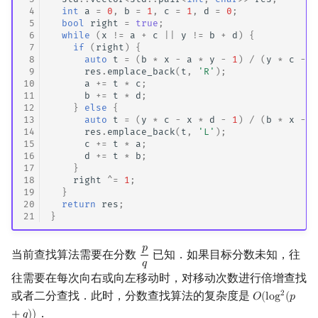
 4
int
a
=
0
,
b
=
1
,
c
=
1
,
d
=
0
;
 5
bool
right
=
true
;
 6
while
(
x
!=
a
+
c
||
y
!=
b
+
d
)
{
 7
if
(
right
)
{
 8
auto
t
=
(
b
*
x
-
a
*
y
-
1
)
/
(
y
*
c
-
x
 9
res
.
emplace_back
(
t
,
'R'
);
10
a
+=
t
*
c
;
11
b
+=
t
*
d
;
12
}
else
{
13
auto
t
=
(
y
*
c
-
x
*
d
-
1
)
/
(
b
*
x
-
a
14
res
.
emplace_back
(
t
,
'L'
);
15
c
+=
t
*
a
;
16
d
+=
t
*
b
;
17
}
18
right
^=
1
;
19
}
20
return
res
;
21
}
𝑝
当前查找算法需要在分数
已知．如果目标分数未知，往
p
q
𝑞
往需要在每次向右或向左移动时，对移动次数进行倍增查找
或者二分查找．此时，分数查找算法的复杂度是
2
𝑂
(
l
o
g
(
𝑝
O
(
log
2
(
p
+
q
)
)
．
+
𝑞
)
)