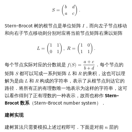
S
=
(
b
d
a
c
)
.
𝑏
𝑑
𝑆
=
(
)
.
𝑎
𝑐
Stern–Brocot 树的根节点是单位矩阵
，而向左子节点移动
𝐼
I
和向右子节点移动则分别对应将当前节点矩阵右乘以矩阵
L
=
(
1
1
0
1
)
,
R
=
(
1
0
1
1
)
.
1
1
1
0
𝐿
=
(
)
,
𝑅
=
(
)
.
0
1
1
1
𝑎
+
𝑐
每个节点实际对应的分数就是
．每个节点的
𝑓
(
𝑆
)
=
f
(
S
)
=
a
+
c
b
+
d
𝑏
+
𝑑
矩阵
都可以写成一系列矩阵
和
的乘积，这也可以理
𝑆
𝐿
𝑅
S
L
R
解为是由
和
构成的字符串，表示了从根节点到达它的
𝐿
𝑅
L
R
路径．将所有正的有理数唯一地表示为这样的字符串，这可
以看作得到了正有理数的一种表示，故而也称作
Stern–
Brocot 数系
（Stern–Brocot number system）．
建树实现
建树算法只需要模拟上述过程即可．下面是对前
层的
𝑛
n