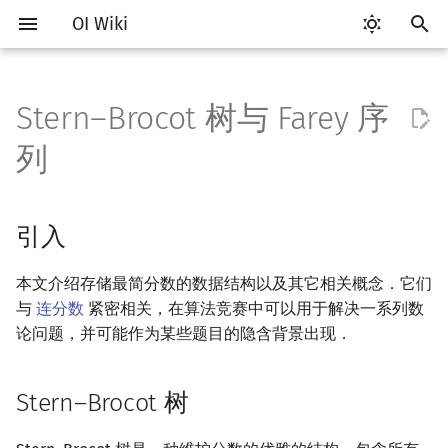
OI Wiki
键
入
Stern–Brocot 树与 Farey 序
Getting Started
比赛相关简介
工具软件简介
语言基础简介
算法基础简介
搜索部分简介
动态规划部分简介
字符串部分简介
数字系统简介
引入
多项式与生成函数简介
排列组合
线性代数简介
线性规划基础
基本概念
基本概念
博弈论简介
插值
数据结构部分简介
图论部分简介
计算几何部分简介
杂项简介
RMQ
OI 赛事与赛制
题型概述
读入、输出优化
Vim
评测工具简介
Testlib 简介
Hello, World!
C++ 标准库简介
类
复杂度简介
排序简介
DP 优化简介
后缀数组简介
并查集
堆简介
分块思想
线段树基础
二叉搜索树 & 平衡树
可持久化数据结构简介
线段树套线段树
Link Cut Tree
树基础
最短路
最小生成树
强连通分量
网络流简介
图匹配
离线算法简介
随机函数
以
列
开
关于本项目
赛事
代码编辑工具
C++ 基础
复杂度
DFS（搜索）
动态规划基础
字符串基础
进位制
Stern–Brocot 树
代数基本定理
抽屉原理
向量
单纯形法
群论
条件概率与独立性
公平组合游戏
数值积分
栈
图论相关概念
二维计算几何基础
离散化
并查集应用
ICPC/CCPC 赛事与赛制
交互题
分段打表
Emacs
Arbiter
通用
C++ 语法基础
STL 容器
命名空间
均摊复杂度
选择排序
单调队列/单调栈优化
最优原地后缀排序算法
并查集复杂度
二叉堆
块状数组
线段树合并 & 分裂
Treap
可持久化线段树
平衡树套线段树
全局平衡二叉树
树的直径
差分约束
最小树形图
双连通分量
最大流
二分图最大匹配
CDQ 分治
随机化技巧
始
引入
如何参与
题型
评测工具
C++ 标准库
枚举
BFS（搜索）
记忆化搜索
标准库
平衡三进制
快速傅里叶变换
容斥原理
内积和外积
环论
随机变量
零和游戏
高斯消元
队列
图的存储
三维计算几何基础
双指针
括号序列
构造
常见错误
VS Code
Cena
Generator
变量
STL 算法
值类别
冒泡排序
斜率优化
配对堆
块状链表
李超线段树
Splay 树
可持久化块状数组
线段树套平衡树
Euler Tour Tree
树的中心
k 短路
最小直径生成树
割点和桥
最小割
二分图最大权匹配
整体二分
爬山算法
搜
OI Wiki 不是什么
学习路线
命令行
C++ 进阶
模拟
双向搜索
背包 DP
字符串匹配
格雷码
快速数论变换
斐波那契数列
矩阵
域论
随机变量的数字特征
非公平组合游戏
牛顿迭代法
链表
DFS（图论）
距离
离线算法
线段树与离线询问
逐层构造
常见技巧
Atom
CCR Plus
Validator
运算
bitset
重载运算符
插入排序
四边形不等式优化
左偏树
树分块
猫树
WBLT
可持久化平衡树
树状数组套权值线段树
Top Tree
树的重心
同余最短路
圆方树
费用流
一般图最大匹配
莫队算法
模拟退火
索
本文介绍存储最简分数的数据结构以及其它相关概念．它们
与
连分数
紧密相关，在算法竞赛中可以用于解决一系列数
格式手册
学习资源
命令行编译与调试
C++ 与其他常用语言的区别
递归 & 分治
启发式搜索
区间 DP
字符串哈希
快速沃尔什变换
错位排列
初等变换
Schreier–Sims 算法
概率不等式
哈希表
BFS（图论）
Pick 定理
分数规划
三元组构造
Eclipse
Lemon
Interactor
流程控制语句
string
引用
计数排序
Slope Trick 优化
Sqrt Tree
区间最值操作 & 区间历史
替罪羊树
可持久化字典树
分块套树状数组
最近公共祖先
点/边连通度
上下界网络流
一般图最大权匹配
论问题，并可能作为某些题目的隐含背景出现．
值
数学符号表
技巧
编译器
Pascal 转 C++ 急救
贪心
A*
DAG 上的 DP
字典树 (Trie)
Chirp Z 变换
卡特兰数
行列式
并查集
树上问题
三角剖分
随机化
矩阵表示与 Stern–Brocot
Notepad++
Checker
高级数据类型
pair
常量
基数排序
WQS 二分
笛卡尔树
可持久化可并堆
树链剖分
Stoer–Wagner 算法
稳定匹配
Stern–Brocot 树
数系
Kinetic Tournament Tree
F.A.Q.
出题
WSL (Windows 10)
Python 速成
排序
迭代加深搜索
树形 DP
前缀函数与 KMP 算法
多项式牛顿迭代
斯特林数
线性空间
堆
有向无环图
凸包
悬线法
Kate
函数
新版 C++ 特性
快速排序
状态设计优化
Size Balanced Tree
树上启发式合并