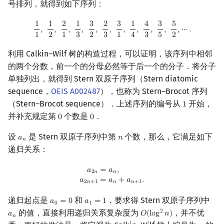
号排列，就得到如下序列：
1
1
2
1
3
2
3
1
4
3
5
1
1
,
1
2
,
2
1
,
1
3
,
3
2
,
2
3
,
3
1
,
1
4
,
4
3
,
3
5
,
5
2
,
⋯
.
,
,
,
,
,
,
,
,
,
,
,
⋯
.
1
2
1
3
2
3
1
4
3
5
2
利用 Calkin–Wilf 树的构造过程，可以证明，该序列中相邻
的两个分数，前一个的分母必然等于后一个的分子．将分子
单独列出，就得到 Stern 双原子序列（Stern diatomic
sequence，
OEIS A002487
），也称为 Stern–Brocot 序列
（Stern–Brocot sequence）．上述序列的编号从
开始，
1
1
并补充规定第
个数是
．
0
0
0
0
设
是 Stern 双原子序列中第
个数，那么，它满足如下
𝑎
𝑛
a
n
n
𝑛
递归关系：
a
2
n
=
a
n
,
a
2
n
+
1
=
a
n
+
a
n
+
1
.
𝑎
=
𝑎
,
2
𝑛
𝑛
𝑎
=
𝑎
+
𝑎
.
2
𝑛
+
1
𝑛
𝑛
+
1
递归起点是
和
．要求得 Stern 双原子序列中
𝑎
=
0
𝑎
=
1
a
0
=
0
a
1
=
1
0
1
的值，直接利用递归关系复杂度为
，并不优
2
𝑎
𝑂
(
l
o
g
𝑛
)
a
n
O
(
log
2
n
)
𝑛