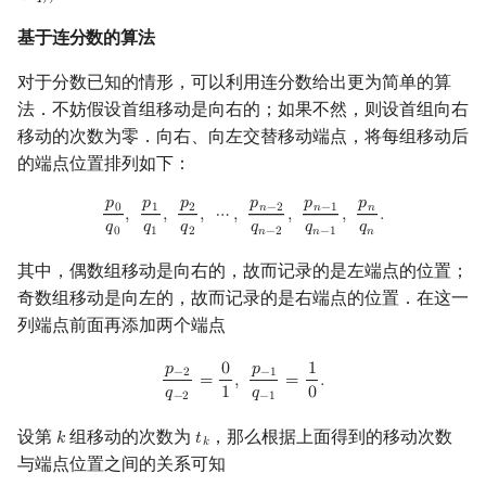
基于连分数的算法
对于分数已知的情形，可以利用连分数给出更为简单的算
法．不妨假设首组移动是向右的；如果不然，则设首组向右
移动的次数为零．向右、向左交替移动端点，将每组移动后
的端点位置排列如下：
𝑝
𝑝
𝑝
𝑝
𝑝
𝑝
p
0
q
0
,
p
1
q
1
,
p
2
q
2
,
⋯
,
p
n
−
2
q
n
−
2
,
p
n
−
1
q
n
−
1
,
p
n
q
n
.
0
1
2
𝑛
−
2
𝑛
−
1
𝑛
,
,
,
⋯
,
,
,
.
𝑞
𝑞
𝑞
𝑞
𝑞
𝑞
0
1
2
𝑛
−
2
𝑛
−
1
𝑛
其中，偶数组移动是向右的，故而记录的是左端点的位置；
奇数组移动是向左的，故而记录的是右端点的位置．在这一
列端点前面再添加两个端点
𝑝
0
𝑝
1
p
−
2
q
−
2
=
0
1
,
p
−
1
q
−
1
=
1
0
.
−
2
−
1
=
,
=
.
𝑞
1
𝑞
0
−
2
−
1
设第
组移动的次数为
，那么根据上面得到的移动次数
𝑘
𝑡
k
t
k
𝑘
与端点位置之间的关系可知