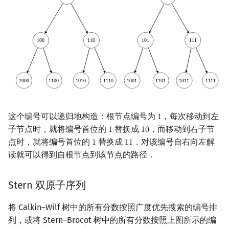
这个编号可以递归地构造：根节点编号为
，每次移动到左
1
1
子节点时，就将编号首位的
替换成
，而移动到右子节
1
1
0
1
10
点时，就将编号首位的
替换成
．对该编号自右向左解
1
1
1
1
11
读就可以得到自根节点到该节点的路径．
Stern 双原子序列
将 Calkin–Wilf 树中的所有分数按照广度优先搜索的编号排
列，或将 Stern–Brocot 树中的所有分数按照上图所示的编