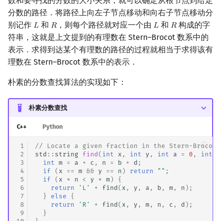
数和要寻找的分数的大小关系，就可以确定从根节点到给定
分数的路径．将路径上向左子节点移动和向右子节点移动分
别记作
和
，则每个路径就对应一个由
和
构成的字
𝐿
𝑅
𝐿
𝑅
L
R
L
R
符串，这就是上文提到的有理数在 Stern–Brocot 数系中的
表示．求得到达某个有理数的路径的过程就相当于求得该有
理数在 Stern–Brocot 数系中的表示．
朴素的分数查找算法的实现如下：
朴素分数查找
C++
Python
 1
// Locate a given fraction in the Stern-Brocot 
 2
std
::
string
find
(
int
x
,
int
y
,
int
a
=
0
,
int
b
 3
int
m
=
a
+
c
,
n
=
b
+
d
;
 4
if
(
x
==
m
&&
y
==
n
)
return
""
;
 5
if
(
x
*
n
<
y
*
m
)
{
 6
return
'L'
+
find
(
x
,
y
,
a
,
b
,
m
,
n
);
 7
}
else
{
 8
return
'R'
+
find
(
x
,
y
,
m
,
n
,
c
,
d
);
 9
}