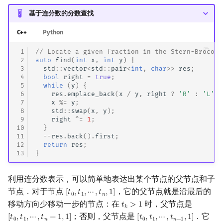
基于连分数的分数查找
C++
Python
 1
// Locate a given fraction in the Stern-Brocot 
 2
auto
find
(
int
x
,
int
y
)
{
 3
std
::
vector
<
std
::
pair
<
int
,
char
>>
res
;
 4
bool
right
=
true
;
 5
while
(
y
)
{
 6
res
.
emplace_back
(
x
/
y
,
right
?
'R'
:
'L'
);
 7
x
%=
y
;
 8
std
::
swap
(
x
,
y
);
 9
right
^=
1
;
10
}
11
--
res
.
back
().
first
;
12
return
res
;
13
}
利用连分数表示，可以简单地表达出某个节点的父节点和子
节点．对于节点
，它的父节点就是沿最后的
[
𝑡
,
𝑡
,
⋯
,
𝑡
,
1
]
[
t
0
,
t
1
,
⋯
,
t
n
,
1
]
0
1
𝑛
移动方向少移动一步的节点：在
时，父节点是
𝑡
>
1
t
k
>
1
𝑘
；否则，父节点是
．它
[
𝑡
,
𝑡
,
⋯
,
𝑡
−
1
,
1
]
[
𝑡
,
𝑡
,
⋯
,
𝑡
,
1
]
[
t
0
,
t
1
,
⋯
,
t
n
−
1
,
1
]
[
t
0
,
t
1
,
⋯
,
t
n
−
1
,
1
]
0
1
𝑛
0
1
𝑛
−
1