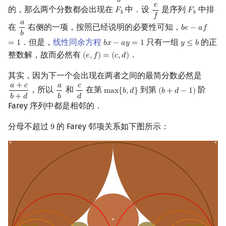
𝑏
𝑒
的，那么两个分数都会出现在
中．设
是序列
中排
𝐹
𝐹
F
b
e
f
F
b
𝑏
𝑏
𝑓
𝑎
在
右侧的一项，按照已经说明的必要性可知，
𝑏
𝑒
−
𝑎
𝑓
a
b
b
e
−
a
f
=
1
𝑏
．但是，
线性同余方程
只有一组
的正
=
1
𝑏
𝑥
−
𝑎
𝑦
=
1
𝑦
≤
𝑏
b
x
−
a
y
=
1
y
≤
b
整数解，故而必然有
．
(
𝑒
,
𝑓
)
=
(
𝑐
,
𝑑
)
(
e
,
f
)
=
(
c
,
d
)
其实，因为下一个会出现在两者之间的最简分数必然是
𝑎
+
𝑐
𝑎
𝑐
，所以
和
在第
到第
阶
m
a
x
{
𝑏
,
𝑑
}
(
𝑏
+
𝑑
−
1
)
a
+
c
b
+
d
a
b
c
d
max
{
b
,
d
}
(
b
+
d
−
1
)
𝑏
+
𝑑
𝑏
𝑑
Farey 序列中都是相邻的．
分母不超过
的 Farey 邻项关系如下图所示：
9
9