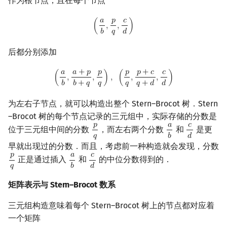
作为根节点，且在每个节点
𝑎
𝑝
𝑐
(
a
b
,
p
q
,
c
d
)
(
,
,
)
𝑏
𝑞
𝑑
后都分别添加
𝑎
𝑎
+
𝑝
𝑝
𝑝
𝑝
+
𝑐
𝑐
(
a
b
,
a
+
p
b
+
q
,
p
q
)
,
(
p
q
,
p
+
c
q
+
d
,
c
d
)
(
,
,
)
,
(
,
,
)
𝑏
𝑏
+
𝑞
𝑞
𝑞
𝑞
+
𝑑
𝑑
为左右子节点，就可以构造出整个 Stern–Brocot 树．Stern
–Brocot 树的每个节点记录的三元组中，实际存储的分数是
𝑝
𝑎
𝑐
位于三元组中间的分数
，而左右两个分数
和
是更
p
q
a
b
c
d
𝑞
𝑏
𝑑
早就出现过的分数．而且，考虑前一种构造就会发现，分数
𝑝
𝑎
𝑐
正是通过插入
和
的中位分数得到的．
p
q
a
b
c
d
𝑞
𝑏
𝑑
矩阵表示与 Stern–Brocot 数系
三元组构造意味着每个 Stern–Brocot 树上的节点都对应着
一个矩阵