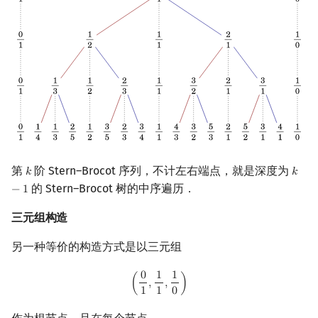
矩阵树定理
LGV 引理
最大团搜索算法
支配树
图上随机游走
第
阶 Stern–Brocot 序列，不计左右端点，就是深度为
𝑘
𝑘
k
k
−
1
的 Stern–Brocot 树的中序遍历．
−
1
三元组构造
另一种等价的构造方式是以三元组
0
1
1
(
0
1
,
1
1
,
1
0
)
(
,
,
)
1
1
0