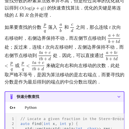
查找分数的朴素算法效率并不高，但是经过简单的优化就可
以得到
的快速查找算法．优化的关键是将连
𝑂
(
l
o
g
(
𝑝
+
𝑞
)
)
O
(
log
(
p
+
q
)
)
续的
和
合并处理．
𝐿
𝑅
L
R
𝑝
𝑎
𝑐
如果要查找的分数
落入
和
之间，那么连续
次向
𝑡
p
q
a
b
c
d
t
𝑞
𝑏
𝑑
𝑎
+
𝑡
𝑐
右移动时，右侧边界保持不动，而左侧节点移动到
a
+
t
c
b
+
t
d
𝑏
+
𝑡
𝑑
处；反过来，连续
次向左移动时，左侧边界保持不动，而
𝑡
t
𝑡
𝑎
+
𝑐
𝑎
+
𝑡
𝑐
右侧节点移动到
处．因此，可以直接通过
t
a
+
c
t
b
+
d
a
+
t
c
b
+
t
d
<
p
𝑡
𝑏
+
𝑑
𝑏
+
𝑡
𝑑
𝑝
𝑝
𝑡
𝑎
+
𝑐
或
来确定向右和向左移动的次数．此处
<
<
p
q
<
t
a
+
c
t
b
+
d
𝑞
𝑞
𝑡
𝑏
+
𝑑
取严格不等号，是因为算法移动的是左右端点，而要寻找的
分数是作为最后得到的端点的中位分数出现的．
快速分数查找
C++
Python
 1
// Locate a given fraction in the Stern-Brocot 
 2
auto
find
(
int
x
,
int
y
)
{
 3
std
::
vector
<
std
::
pair
<
int
,
char
>>
res
;