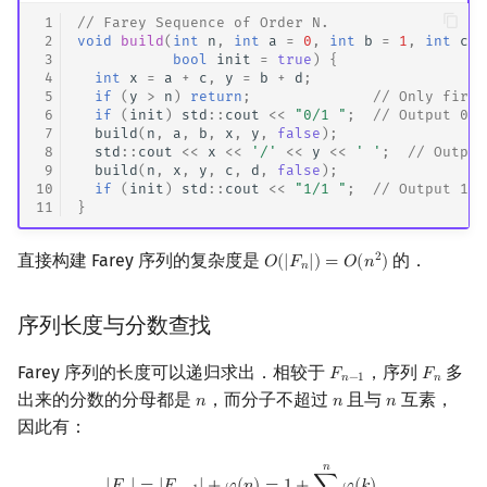
 1
// Farey Sequence of Order N.
 2
void
build
(
int
n
,
int
a
=
0
,
int
b
=
1
,
int
c
=
 3
bool
init
=
true
)
{
 4
int
x
=
a
+
c
,
y
=
b
+
d
;
 5
if
(
y
>
n
)
return
;
// Only first
 6
if
(
init
)
std
::
cout
<<
"0/1 "
;
// Output 0/1
 7
build
(
n
,
a
,
b
,
x
,
y
,
false
);
 8
std
::
cout
<<
x
<<
'/'
<<
y
<<
' '
;
// Output
 9
build
(
n
,
x
,
y
,
c
,
d
,
false
);
10
if
(
init
)
std
::
cout
<<
"1/1 "
;
// Output 1/1
11
}
直接构建 Farey 序列的复杂度是
的．
2
𝑂
(
|
𝐹
|
)
=
𝑂
(
𝑛
)
O
(
|
F
n
|
)
=
O
(
n
2
)
𝑛
序列长度与分数查找
Farey 序列的长度可以递归求出．相较于
，序列
多
𝐹
𝐹
F
n
−
1
F
n
𝑛
−
1
𝑛
出来的分数的分母都是
，而分子不超过
且与
互素，
𝑛
𝑛
𝑛
n
n
n
因此有：
𝑛
|
F
n
|
=
|
F
n
−
1
|
+
φ
(
n
)
=
1
+
∑
k
=
1
n
φ
(
k
)
.