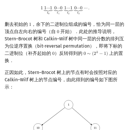
1
1
⋯
1
⏟
t
0
0
⋯
0
⏟
t
1
1
⋯
1
⏟
t
2
0
⋯
0
⏟
t
3
⋯
.
1
1
⋯
1
0
⋯
0
1
⋯
1
0
⋯
0
⋯
.
⏟
⏟
⏟
⏟
𝑡
𝑡
𝑡
𝑡
0
1
2
3
删去初始的
，余下的二进制位组成的编号，恰为同一层的
1
1
顶点自左向右的编号（自
开始）．此处的推导说明，
0
0
Stern–Brocot 树和 Calkin–Wilf 树中同一层的分数的排列互
为位逆序置换（bit-reversal permutation），即将下标的
二进制位（补齐起始的
）反转得到的
上的置
𝑘
0
0
∼
(
2
−
1
)
0
0
∼
(
2
k
−
1
)
换．
正因如此，Stern–Brocot 树上的节点有时会按照对应的
Calkin–Wilf 树上的节点编号，由此得到的编号如下图所
示：