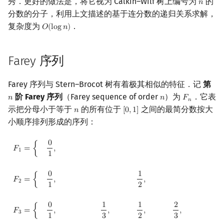
秀．更好的做法是，将它视为 Calkin–Wilf 树上编号为
的
𝑛
n
分数的分子，利用上文描述的基于连分数的递归关系求解，
复杂度为
．
𝑂
(
l
o
g
𝑛
)
O
(
log
n
)
Farey 序列
Farey 序列与 Stern–Brocot 树有着极其相似的特征．记
第
阶 Farey 序列
（Farey sequence of order
）为
．它表
𝑛
𝑛
𝐹
n
n
F
n
𝑛
示把分母小于等于
的所有位于
之间的最简分数按大
𝑛
[
0
,
1
]
n
[
0
,
1
]
小顺序排列形成的序列：
F
1
=
{
0
1
,
1
1
}
F
2
=
{
0
1
,
1
2
,
1
1
}
F
3
=
{
0
1
,
1
3
,
1
2
,
2
3
,
1
1
}
F
4
=
{
0
1
,
1
4
,
1
3
,
1
2
,
2
3
,
3
4
,
1
1
}
0
,
𝐹
=
{
1
1
0
1
,
,
𝐹
=
{
2
1
2
0
1
1
2
,
,
,
,
𝐹
=
{
3
1
3
2
3