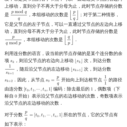
上移动，直到分子不再大于分母为止，此时节点存储的分数
𝑝
m
o
d
𝑞
𝑝
是
，本组移动的次数是
；对于第二种情形，
⌊
⌋
p
mod
q
q
⌊
p
q
⌋
𝑞
𝑞
它是父节点的左子节点，可以一直通过父节点的左边向上移
动，直到分母不再大于分子为止，此时节点存储的分数是
𝑝
𝑞
，本组移动的次数是
．
⌊
⌋
p
q
mod
p
⌊
q
p
⌋
𝑞
m
o
d
𝑝
𝑝
利用连分数的语言，设当前的节点存储的是某个连分数的余
项
，则沿父节点的右边向上移动
次，到达分数
𝑠
⌊
𝑠
⌋
s
k
⌊
s
k
⌋
𝑘
𝑘
1
，随后沿父节点的左边移动
次，到达分数
⌊
𝑠
⌋
1
s
k
+
1
⌊
s
k
+
1
⌋
𝑘
+
1
𝑠
𝑘
+
1
𝑝
1
．因此，从节点
开始向上到达根节点
的路径
𝑠
𝑠
=
s
k
+
2
s
0
=
p
q
1
1
𝑘
+
2
0
𝑞
1
由连分数
编码：除去最后的
，偶数项（下
[
𝑡
,
𝑡
,
⋯
,
𝑡
,
1
]
1
[
t
0
,
t
1
,
⋯
,
t
n
,
1
]
1
0
1
𝑛
标自
开始）表示沿父节点的右边移动的次数，奇数项表示
0
0
沿父节点的左边移动的次数．
𝑝
对于分数
所在的节点，它的父节点有
=
[
𝑡
,
𝑡
,
⋯
,
𝑡
,
1
]
p
q
=
[
t
0
,
t
1
,
⋯
,
t
n
,
1
]
0
1
𝑛
𝑞
如下表示：