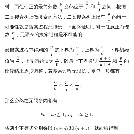
𝑝
0
1
树，而任何正的最简分数
必然位于
和
之间，根据
p
q
0
1
1
0
𝑞
1
0
𝑝
二叉搜索树上做搜索的方法，二叉搜索树上没有
的唯一
p
q
𝑞
可能性就是搜索过程无限长．下面将证明，对于任意正有理
𝑝
数
，无限长的搜索过程是不可能的．
p
q
𝑞
𝑝
𝑎
𝑐
设搜索过程中得到的
的下界为
，上界为
．下界初始
p
q
a
b
c
d
𝑞
𝑏
𝑑
0
1
𝑎
+
𝑐
𝑝
值为
，上界初始值为
，随后上下界通过
和
的
0
1
1
0
a
+
c
b
+
d
p
q
1
0
𝑏
+
𝑑
𝑞
比较结果逐步调整．若搜索过程无限长，则每一步都有
𝑎
𝑝
𝑐
a
b
<
p
q
<
c
d
,
<
<
,
𝑏
𝑞
𝑑
那么必然在无限步内都有
b
p
−
a
q
≥
1
,
c
q
−
d
p
≥
1.
𝑏
𝑝
−
𝑎
𝑞
≥
1
,
𝑐
𝑞
−
𝑑
𝑝
≥
1
.
将两个不等式分别乘以
和
，就能够得到
(
𝑐
+
𝑑
)
(
𝑎
+
𝑏
)
(
c
+
d
)
(
a
+
b
)