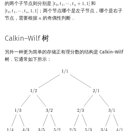
的两个子节点则分别是
和
[
𝑡
,
𝑡
,
⋯
,
𝑡
+
1
,
1
]
[
t
0
,
t
1
,
⋯
,
t
n
+
1
,
1
]
0
1
𝑛
；两个节点哪个是左子节点，哪个是右子
[
𝑡
,
𝑡
,
⋯
,
𝑡
,
1
,
1
]
[
t
0
,
t
1
,
⋯
,
t
n
,
1
,
1
]
0
1
𝑛
节点，需要根据
的奇偶性判断．
𝑛
n
Calkin–Wilf 树
另外一种更为简单的存储正有理分数的结构是 Calkin–Wilf
树．它通常如下所示：