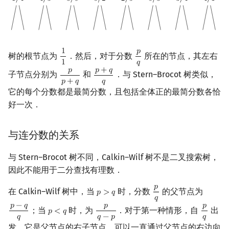
1
𝑝
树的根节点为
．然后，对于分数
所在的节点，其左右
1
1
p
q
1
𝑞
𝑝
𝑝
+
𝑞
子节点分别为
和
．与 Stern–Brocot 树类似，
p
p
+
q
p
+
q
q
𝑝
+
𝑞
𝑞
它的每个分数都是最简分数，且包括全体正的最简分数各恰
好一次．
与连分数的关系
与 Stern–Brocot 树不同，Calkin–Wilf 树不是二叉搜索树，
因此不能用于二分查找有理数．
𝑝
在 Calkin–Wilf 树中，当
时，分数
的父节点为
𝑝
>
𝑞
p
>
q
p
q
𝑞
𝑝
−
𝑞
𝑝
𝑝
；当
时，为
．对于第一种情形，自
出
𝑝
<
𝑞
p
−
q
q
p
<
q
p
q
−
p
p
q
𝑞
𝑞
−
𝑝
𝑞
发，它是父节点的右子节点，可以一直通过父节点的右边向