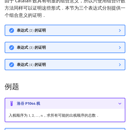
由于 Catalan 数具有明显的组合意义，所以只使用组合计数
方法同样可以证明这些形式．本节为三个表达式分别提供一
个组合意义的证明．
表达式
的证明
(
2
)
(
2
)
表达式
的证明
(
3
)
(
3
)
表达式
的证明
(
4
)
(
4
)
例题
洛谷 P1044 栈
入栈顺序为
，求所有可能的出栈顺序的总数．
1
,
2
,
…
,
𝑛
1
,
2
,
…
,
n