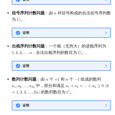
Min_25 筛
矩阵树定理
括号序列计数问题
：由
对括号构成的合法括号序列数
𝑛
n
洲阁筛
LGV 引理
为
．
𝐶
C
n
𝑛
类欧几里德算法
最大团搜索算法
证明
Meissel–Lehmer 算法
支配树
出栈序列计数问题
：一个栈（无穷大）的进栈序列为
，合法出栈序列的数目为
．
1
,
2
,
3
,
…
,
𝑛
𝐶
1
,
2
,
3
,
…
,
n
C
n
连分数
图上随机游走
𝑛
证明
Stern–Brocot 树与 Farey 序列
数列计数问题
：由
个
和
个
组成的数列
二次域
𝑛
+
1
𝑛
−
1
n
+
1
n
−
1
中，部分和满足
𝑎
,
𝑎
,
…
,
𝑎
𝑎
+
𝑎
+
…
+
𝑎
≥
0
(
𝑘
a
1
,
a
2
,
…
,
a
2
n
a
1
+
a
2
+
…
+
a
k
≥
0
(
k
=
1
,
2
,
3
,
…
,
2
1
2
2
𝑛
1
2
𝑘
的数列数目为
．
Pell 方程
=
1
,
2
,
3
,
…
,
2
𝑛
)
𝐶
C
n
𝑛
证明