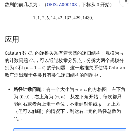
数列的前几项为：（
OEIS: A000108
，下标从
开始）
0
0
镜像站列表
Special Judge
Java 速成
前缀和 & 差分
IDA*
状压 DP
Boyer–Moore 算法
裴蜀定理 & 一次不定方程
多项式多点求值|快速插值
参考资料与注释
线性基
块状数据结构
拓扑排序
扫描线
有限状态自动机
Dev-C++
文件操作
Lambda 表达式
归并排序
AVL 树
虚树
1
,
1
,
2
,
5
,
14
,
42
,
132
,
429
,
1430
,
…
1
,
1
,
2
,
5
,
1
4
,
4
2
,
1
3
2
,
4
2
9
,
1
4
3
0
,
…
致谢
Testlib
Java 进阶
二分
回溯法
数位 DP
Z 函数（扩展 KMP）
费马小定理 & 欧拉定理
多项式初等函数
线性映射
单调栈
最短路问题
旋转卡壳
计算理论基础
CLion
pb_ds
堆排序
红黑树
树分治
Polygon
倍增
Dancing Links
插头 DP
AC 自动机
模逆元
常系数齐次线性递推
特征多项式
单调队列
生成树问题
半平面交
字节顺序
Geany
编译优化
桶排序
左偏红黑树
动态树分治
应用
OJ 工具
构造
Alpha–Beta 剪枝
计数 DP
后缀数组 (SA)
线性同余方程
多项式平移|连续点值平移
对角化
ST 表
斯坦纳树
平面最近点对
约瑟夫问题
Xcode
希尔排序
AA 树
AHU 算法
Catalan 数
的递推关系有着天然的递归结构：规模为
𝐶
𝑛
C
n
n
𝑛
的计数问题
，可以通过枚举分界点，分拆为两个规模分
𝐶
C
n
𝑛
LaTeX 入门
优化
动态 DP
后缀自动机 (SAM)
中国剩余定理
符号化方法
Jordan标准型
树状数组
拆点
随机增量法
表达式求值
GUIDE
锦标赛排序
树哈希
别为
和
的子问题．这一递推关系使得 Catalan
𝑖
(
𝑛
−
1
−
𝑖
)
i
(
n
−
1
−
i
)
数广泛出现于各类具有类似递归结构的问题中．
Git
概率 DP
后缀平衡树
升幂引理
Lagrange 反演
线段树
连通性相关
反演变换
在一台机器上规划任务
Sublime Text
Tim 排序
树上随机游走
路径计数问题
：有一个大小为
的方格图，左下角
𝑛
×
𝑛
n
×
n
DP 套 DP
广义后缀自动机
阶乘取模
形式幂级数复合|复合逆
划分树
环计数问题
计算几何杂项
主元素问题
CP Editor
排序相关 STL
为
，右上角为
．从左下角开始，每次都只
(
0
,
0
)
(
𝑛
,
𝑛
)
(
0
,
0
)
(
n
,
n
)
能向右或者向上走一单位，不走到对角线
上方
𝑦
=
𝑥
y
=
x
DP 优化
后缀树
卢卡斯定理
普通生成函数
二叉搜索树 & 平衡树
最小环
Garsia–Wachs 算法
Code::Blocks
排序应用
（但可以触碰）的情况下，到达右上角的路径总数为
．
𝐶
C
n
𝑛
其它 DP 方法
Manacher
同余方程
指数生成函数
跳表
2-SAT
15-puzzle