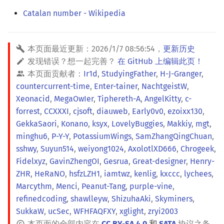
Catalan number - Wikipedia
本页面最近更新：
2026/1/7 08:56:54
，
更新历史
发现错误？想一起完善？
在 GitHub 上编辑此页！
本页面贡献者：
Ir1d
,
StudyingFather
,
H-J-Granger
,
countercurrent-time
,
Enter-tainer
,
NachtgeistW
,
Xeonacid
,
MegaOwIer
,
Tiphereth-A
,
AngelKitty
,
c-
forrest
,
CCXXXI
,
cjsoft
,
diauweb
,
Early0v0
,
ezoixx130
,
GekkaSaori
,
Konano
,
ksyx
,
LovelyBuggies
,
Makkiy
,
mgt
,
minghu6
,
P-Y-Y
,
PotassiumWings
,
SamZhangQingChuan
,
sshwy
,
Suyun514
,
weiyong1024
,
AxolotlXD666
,
Chrogeek
,
Fidelxyz
,
GavinZhengOI
,
Gesrua
,
Great-designer
,
Henry-
ZHR
,
HeRaNO
,
hsfzLZH1
,
iamtwz
,
kenlig
,
kxccc
,
lychees
,
Marcythm
,
Menci
,
Peanut-Tang
,
purple-vine
,
refinedcoding
,
shawlleyw
,
ShizuhaAki
,
Skyminers
,
SukkaW
,
ucSec
,
WFHFAQFXY
,
xglight
,
zryi2003
本页面的全部内容在
CC BY-SA 4.0
和
SATA
协议之条