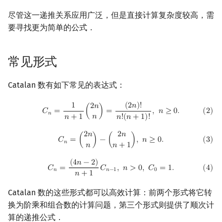
尽管这一递推关系应用广泛，但是直接计算复杂度较高，需
要寻找更为简单的公式．
常见形式
Catalan 数有如下常见的表达式：
(
2
)
C
n
=
1
n
+
1
(
2
n
n
)
=
(
2
n
)
!
n
!
(
n
+
1
)
!
,
n
≥
0.
(
2
𝑛
)
!
1
2
𝑛
(
2
)
𝐶
=
(
)
=
,
𝑛
≥
0
.
𝑛
𝑛
𝑛
+
1
𝑛
!
(
𝑛
+
1
)
!
2
𝑛
2
𝑛
(
3
)
C
n
=
(
2
n
n
)
−
(
2
n
n
+
1
)
,
n
≥
0.
𝐶
=
(
)
−
(
)
,
𝑛
≥
0
.
(
3
)
𝑛
𝑛
𝑛
+
1
(
4
)
C
n
=
(
4
n
−
2
)
n
+
1
C
n
−
1
,
n
>
0
,
C
0
=
1.
(
4
𝑛
−
2
)
(
4
)
𝐶
=
𝐶
,
𝑛
>
0
,
𝐶
=
1
.
𝑛
𝑛
−
1
0
𝑛
+
1
Catalan 数的这些形式都可以高效计算：前两个形式将它转
换为阶乘和组合数的计算问题，第三个形式则提供了顺次计
算的递推公式．