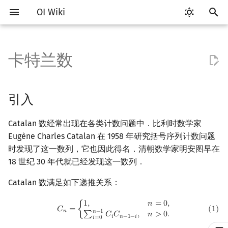
OI Wiki
键
入
卡特兰数
Getting Started
比赛相关简介
工具软件简介
语言基础简介
算法基础简介
搜索部分简介
动态规划部分简介
字符串部分简介
数字系统简介
数论基础
多项式与生成函数简介
引入
线性代数简介
线性规划基础
基本概念
基本概念
博弈论简介
插值
数据结构部分简介
图论部分简介
计算几何部分简介
杂项简介
RMQ
OI 赛事与赛制
题型概述
读入、输出优化
Vim
评测工具简介
Testlib 简介
Hello, World!
C++ 标准库简介
类
复杂度简介
排序简介
DP 优化简介
后缀数组简介
并查集
堆简介
分块思想
线段树基础
二叉搜索树 & 平衡树
可持久化数据结构简介
线段树套线段树
Link Cut Tree
树基础
最短路
最小生成树
强连通分量
网络流简介
图匹配
离线算法简介
随机函数
以
开
关于本项目
赛事
代码编辑工具
C++ 基础
复杂度
DFS（搜索）
动态规划基础
字符串基础
进位制
模算术简介
代数基本定理
应用
向量
单纯形法
群论
条件概率与独立性
公平组合游戏
数值积分
栈
图论相关概念
二维计算几何基础
离散化
并查集应用
ICPC/CCPC 赛事与赛制
交互题
分段打表
Emacs
Arbiter
通用
C++ 语法基础
STL 容器
命名空间
均摊复杂度
选择排序
单调队列/单调栈优化
最优原地后缀排序算法
并查集复杂度
二叉堆
块状数组
线段树合并 & 分裂
Treap
可持久化线段树
平衡树套线段树
全局平衡二叉树
树的直径
差分约束
最小树形图
双连通分量
最大流
二分图最大匹配
CDQ 分治
随机化技巧
引入
始
如何参与
题型
评测工具
C++ 标准库
枚举
BFS（搜索）
记忆化搜索
标准库
平衡三进制
素数
快速傅里叶变换
常见形式
内积和外积
环论
随机变量
零和游戏
高斯消元
队列
图的存储
三维计算几何基础
双指针
括号序列
常见错误
VS Code
Cena
Generator
变量
STL 算法
值类别
冒泡排序
斜率优化
配对堆
块状链表
李超线段树
Splay 树
可持久化块状数组
线段树套平衡树
Euler Tour Tree
树的中心
k 短路
最小直径生成树
割点和桥
最小割
二分图最大权匹配
整体二分
爬山算法
Catalan 数经常出现在各类计数问题中．比利时数学家
搜
Eugène Charles Catalan 在 1958 年研究括号序列计数问题
OI Wiki 不是什么
学习路线
命令行
C++ 进阶
模拟
双向搜索
背包 DP
字符串匹配
格雷码
最大公约数
快速数论变换
矩阵
域论
随机变量的数字特征
非公平组合游戏
牛顿迭代法
链表
DFS（图论）
距离
离线算法
线段树与离线询问
代数推演
常见技巧
Atom
CCR Plus
Validator
运算
bitset
重载运算符
插入排序
四边形不等式优化
左偏树
树分块
猫树
WBLT
可持久化平衡树
树状数组套权值线段树
Top Tree
树的重心
同余最短路
圆方树
费用流
一般图最大匹配
莫队算法
模拟退火
索
时发现了这一数列，它也因此得名．清朝数学家明安图早在
18 世纪 30 年代就已经发现这一数列．
格式手册
学习资源
命令行编译与调试
C++ 与其他常用语言的区别
递归 & 分治
启发式搜索
区间 DP
字符串哈希
欧拉函数
快速沃尔什变换
初等变换
Schreier–Sims 算法
概率不等式
哈希表
BFS（图论）
Pick 定理
分数规划
组合意义
Eclipse
Lemon
Interactor
流程控制语句
string
引用
计数排序
Slope Trick 优化
Sqrt Tree
区间最值操作 & 区间历史
替罪羊树
可持久化字典树
分块套树状数组
最近公共祖先
点/边连通度
上下界网络流
一般图最大权匹配
值
Catalan 数满足如下递推关系：
数学符号表
技巧
编译器
Pascal 转 C++ 急救
贪心
A*
DAG 上的 DP
字典树 (Trie)
筛法
Chirp Z 变换
例题
行列式
并查集
树上问题
三角剖分
随机化
Notepad++
Checker
高级数据类型
pair
常量
基数排序
WQS 二分
笛卡尔树
可持久化可并堆
树链剖分
Stoer–Wagner 算法
稳定匹配
(
1
)
C
n
=
{
1
,
n
=
0
,
∑
i
=
0
n
−
1
C
i
C
n
−
1
−
i
,
n
>
0.
1
,
𝑛
=
0
,
Kinetic Tournament Tree
𝐶
=
{
(
1
)
𝑛
𝑛
−
1
𝑛
>
0
.
∑
𝐶
𝐶
,
𝑖
𝑛
−
1
−
𝑖
F.A.Q.
出题
WSL (Windows 10)
Python 速成
排序
迭代加深搜索
树形 DP
前缀函数与 KMP 算法
分解质因数
多项式牛顿迭代
习题
线性空间
堆
有向无环图
凸包
悬线法
Kate
函数
新版 C++ 特性
快速排序
状态设计优化
Size Balanced Tree
树上启发式合并
𝑖
=
0