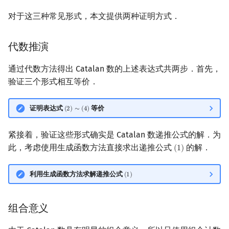
对于这三种常见形式，本文提供两种证明方式．
代数推演
通过代数方法得出 Catalan 数的上述表达式共两步．首先，
验证三个形式相互等价．
证明表达式
等价
(
2
)
∼
(
4
)
(
2
)
∼
(
4
)
紧接着，验证这些形式确实是 Catalan 数递推公式的解．为
此，考虑使用生成函数方法直接求出递推公式
的解．
(
1
)
(
1
)
利用生成函数方法求解递推公式
(
1
)
(
1
)
组合意义