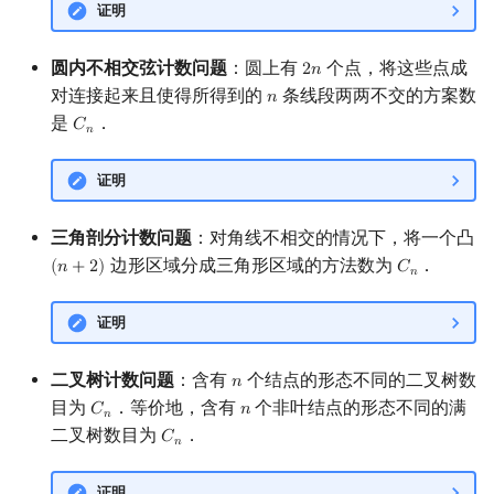
证明
回文树
二次剩余
可持久化数据结构
欧拉图
Kahan 求和
圆内不相交弦计数问题
：圆上有
个点，将这些点成
2
𝑛
2
n
序列自动机
阶 & 原根
树套树
哈密顿图
珂朵莉树/颜色段均摊
对连接起来且使得所得到的
条线段两两不交的方案数
𝑛
n
是
．
𝐶
C
n
𝑛
最小表示法
离散对数
K-D Tree
二分图
空间优化简介
证明
Lyndon 分解
高次剩余 & 单位根
动态树
平面图
三角剖分计数问题
：对角线不相交的情况下，将一个凸
Main–Lorentz 算法
数论分块
析合树
弦图
边形区域分成三角形区域的方法数为
．
(
𝑛
+
2
)
𝐶
(
n
+
2
)
C
n
𝑛
狄利克雷卷积
PQ 树
图的着色
证明
莫比乌斯反演
手指树
网络流
二叉树计数问题
：含有
个结点的形态不同的二叉树数
𝑛
n
杜教筛
霍夫曼树
图的匹配
目为
．等价地，含有
个非叶结点的形态不同的满
𝐶
𝑛
C
n
n
𝑛
二叉树数目为
．
𝐶
C
n
𝑛
Powerful Number 筛
Prüfer 序列
证明