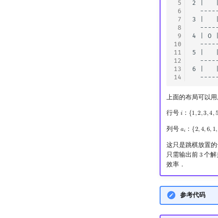
 5
2 |   
 6
  ----
 7
3 |   
 8
  ----
 9
4 | O 
10
  ----
11
5 |   
12
  ----
13
6 |   
14
上面的布局可以用
行号
：
𝑖
{
1
,
2
,
3
,
4
,
i
{
1
,
2
,
3
,
4
,
5
,
6
列号
：
𝑎
{
2
,
4
,
6
,
1
,
a
i
{
2
,
4
,
6
,
1
,
3
,
𝑖
这只是跳棋放置的
只需输出前
个解
3
3
效率．
参考代码