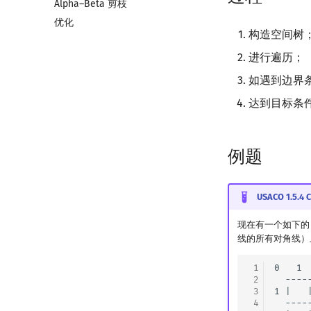
Alpha–Beta 剪枝
优化
构造空间树
进行遍历；
如遇到边界
达到目标条
例题
USACO 1.5.4 
现在有一个如下
线的所有对角线）
 1
0   1 
 2
  ----
 3
1 |   
 4
  ----