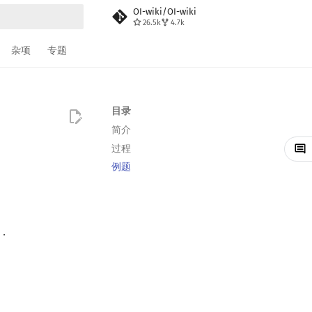
OI-wiki/OI-wiki
26.5k
4.7k
搜索
杂项
专题
目录
简介
过程
例题
．