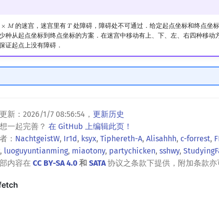
的迷宫，迷宫里有
处障碍，障碍处不可通过．给定起点坐标和终点坐
×
𝑀
𝑇
×
M
T
少种从起点坐标到终点坐标的方案．在迷宫中移动有上、下、左、右四种移动
保证起点上没有障碍．
更新：
2026/1/7 08:56:54
，
更新历史
？想一起完善？
在 GitHub 上编辑此页！
者：
NachtgeistW
,
Ir1d
,
ksyx
,
Tiphereth-A
,
Alisahhh
,
c-forrest
,
F
,
luoguyuntianming
,
miaotony
,
partychicken
,
sshwy
,
StudyingF
全部内容在
CC BY-SA 4.0
和
SATA
协议之条款下提供，附加条款亦