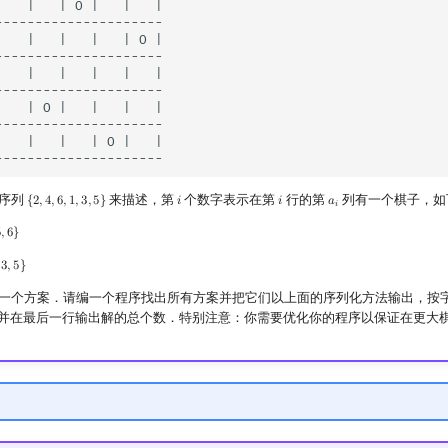
|   |   | O |   |   |

---------------------

|   |   |   |   | O |

---------------------

|   |   |   |   |   |

---------------------

|   | O |   |   |   |

---------------------

|   |   |   | O |   |

序列
来描述，第
个数字表示在第
行的第
列有一个棋子，如
{
2
,
4
,
6
,
1
,
3
,
5
}
𝑖
𝑖
𝑎
{
2
,
4
,
6
,
1
,
3
,
5
}
i
i
a
i
𝑖
5
,
6
}
}
3
,
5
}
5
}
一个方案．请编一个程序找出所有方案并把它们以上面的序列化方法输出，按
并在最后一行输出解的总个数．特别注意：你需要优化你的程序以保证在更大