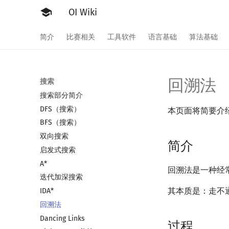
OI Wiki
简介
比赛相关
工具软件
语言基础
算法基础
回溯法
搜索
搜索部分简介
DFS（搜索）
本页面将简要介
BFS（搜索）
双向搜索
简介
启发式搜索
A*
回溯法是一种经
迭代加深搜索
其本质是：走不
IDA*
回溯法
Dancing Links
过程