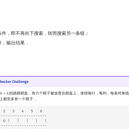
；
条件，即不再向下搜索，转而搜索另一条链；
件，输出结果．
Checker Challenge
的
的跳棋棋盘，有六个棋子被放置在棋盘上，使得每行，每列，每条对角线
6
×
6
6
×
6
上都至多有一个棋子．
  2   3   4   5   6

---------------------

| O |   |   |   |   |

---------------------
