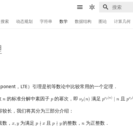
键入以开始
搜索
动态规划
字符串
数学
数据结构
图论
计算几何
理
he Exponent，LTE）引理是初等数论中比较常用的一个定理．
数
的标准分解中素因子
的幂次，即
满足
且
𝜈
(
𝑛
)
𝜈
𝑛
𝑝
𝜈
(
𝑛
)
𝑝
∣
𝑛
𝑝
n
p
ν
p
(
n
)
p
ν
p
(
n
)
∣
n
p
ν
𝑝
𝑝
𝑝
容较长，我们将其分为三部分介绍：
素数，
为满足
且
的整数，
为正整数．
𝑥
,
𝑦
𝑝
∤
𝑥
𝑝
∤
𝑦
𝑛
x
,
y
p
∤
x
p
∤
y
n