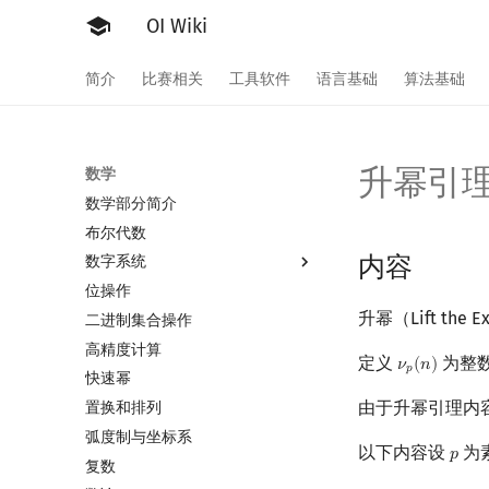
OI Wiki
简介
比赛相关
工具软件
语言基础
算法基础
升幂引
数学
数学部分简介
布尔代数
内容
数字系统
位操作
数字系统简介
升幂（Lift t
二进制集合操作
进位制
高精度计算
平衡三进制
定义
为整
𝜈
(
𝑛
)
ν
p
(
n
)
𝑝
快速幂
格雷码
由于升幂引理内
置换和排列
弧度制与坐标系
以下内容设
为
𝑝
p
复数