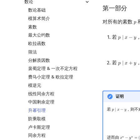
数论
第一部分
数论基础
模算术简介
对所有的素数
𝑝
p
素数
最大公约数
若
𝑝
∣
𝑥
−
𝑦
p
∣
x
−
y
欧拉函数
筛法
分解质因数
若
𝑝
∣
𝑥
+
𝑦
p
∣
x
+
y
裴蜀定理 & 一次不定方程
费马小定理 & 欧拉定理
模逆元
线性同余方程
证明
中国剩余定理
若
，则不
𝑝
∣
𝑥
−
𝑦
升幂引理
p
∣
x
−
y
阶乘取模
卢卡斯定理
同余方程
进而由
𝑛
𝑛
𝑥
−
𝑦
=
x
n
−
y
n
=
(
x
−
y