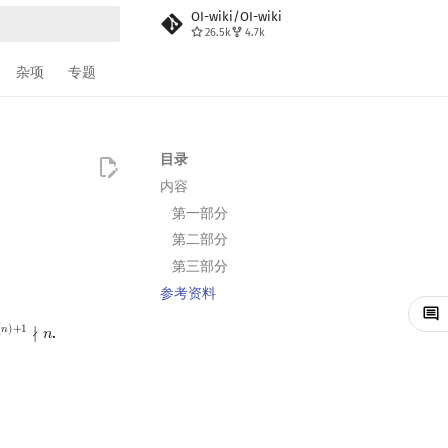
OI-wiki/OI-wiki
26.5k
4.7k
搜索
杂项
专题
目录
内容
第一部分
第二部分
第三部分
参考资料
.
(
𝑛
)
+
1
∤
𝑛
p
(
n
)
+
1
∤
n