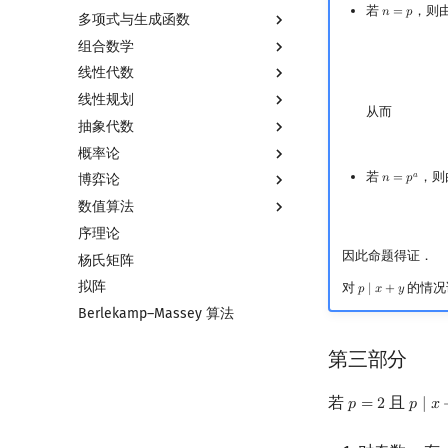
若
，则
𝑛
=
𝑝
n
=
p
多项式与生成函数
组合数学
多项式与生成函数简介
线性代数
代数基本定理
排列组合
线性规划
快速傅里叶变换
抽屉原理
线性代数简介
从而
抽象代数
快速数论变换
容斥原理
向量
线性规划基础
概率论
快速沃尔什变换
斐波那契数列
内积和外积
单纯形法
基本概念
若
，则
𝑎
𝑛
=
𝑝
博弈论
Chirp Z 变换
错位排列
矩阵
群论
基本概念
n
=
p
a
数值算法
多项式牛顿迭代
卡特兰数
初等变换
环论
条件概率与独立性
博弈论简介
序理论
多项式多点求值|快速插值
斯特林数
行列式
域论
随机变量
公平组合游戏
插值
因此命题得证．
杨氏矩阵
多项式初等函数
贝尔数
线性空间
Schreier–Sims 算法
随机变量的数字特征
零和游戏
数值积分
拟阵
常系数齐次线性递推
伯努利数
线性基
概率不等式
非公平组合游戏
高斯消元
对
的情况
𝑝
∣
𝑥
+
𝑦
p
∣
x
+
y
Berlekamp–Massey 算法
多项式平移|连续点值平移
Entringer Number
线性映射
牛顿迭代法
符号化方法
Eulerian Number
特征多项式
第三部分
Lagrange 反演
分拆数
对角化
形式幂级数复合|复合逆
范德蒙德卷积
Jordan标准型
若
且
𝑝
=
2
𝑝
∣
𝑥
p
=
2
p
∣
x
−
y
普通生成函数
Pólya 计数
指数生成函数
图论计数