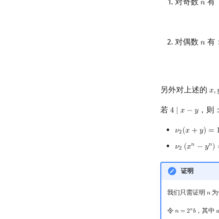
对奇数
有（
𝑛
n
对偶数
有
𝑛
n
另外对上述的
𝑥
,
x
,
y
若
，则
4
∣
𝑥
−
𝑦
4
∣
x
−
y
𝜈
(
𝑥
+
𝑦
)
=
ν
2
(
x
+
y
)
=
1
2
𝑛
𝑛
𝜈
(
𝑥
−
𝑦
)
ν
2
(
x
n
−
y
n
)
=
ν
2
证明
我们只需证明
为
𝑛
n
令
，其中
𝑎
𝑛
=
2
𝑏

n
=
2
a
b