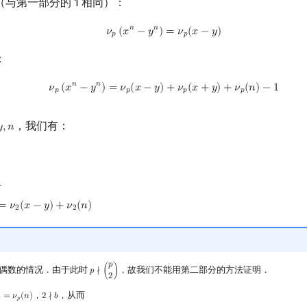
与第一部分的 1 相同）：
ν
p
(
x
n
−
y
n
)
=
ν
p
(
x
−
y
)
𝑛
𝑛
𝜈
(
𝑥
−
𝑦
)
=
𝜈
(
𝑥
−
𝑦
)
𝑝
𝑝
：
ν
p
(
x
n
−
y
n
)
=
ν
p
(
x
−
y
)
+
ν
p
(
x
+
y
)
+
ν
p
(
n
)
−
1
𝑛
𝑛
𝜈
(
𝑥
−
𝑦
)
=
𝜈
(
𝑥
−
𝑦
)
+
𝜈
(
𝑥
+
𝑦
)
+
𝜈
(
𝑛
)
−
1
𝑝
𝑝
𝑝
𝑝
，我们有：
𝑦
,
𝑛
,
n
：
1
=
𝜈
(
𝑥
−
𝑦
)
+
𝜈
(
𝑛
)
2
(
x
−
y
)
+
ν
2
(
n
)
2
2
𝑝
偶数的情况．由于此时
，故我们不能用第二部分的方法证明．
𝑝
∤
(
)
p
∤
(
p
2
)
2
，
，从而

=
𝜈
(
𝑛
)
2
∤
𝑏
a
=
ν
p
(
n
)
2
∤
b
𝑝