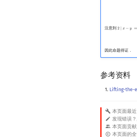
注意到
2
∣
𝑥
−
𝑦
2
∣
x
−
y
⟹
4
∣
x
因此命题得证．
参考资料
Lifting-the
本页面最近
发现错误
本页面贡献
本页面的