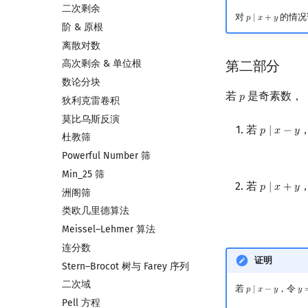
二次剩余
对
的情况
𝑝
∣
𝑥
+
𝑦
p
∣
x
+
y
阶 & 原根
离散对数
第二部分
高次剩余 & 单位根
数论分块
若
是奇素数，
𝑝
p
狄利克雷卷积
莫比乌斯反演
若
𝑝
∣
𝑥
−
𝑦
p
∣
x
−
y
杜教筛
Powerful Number 筛
Min_25 筛
若
𝑝
∣
𝑥
+
𝑦
p
∣
x
+
y
洲阁筛
类欧几里德算法
Meissel–Lehmer 算法
连分数
证明
Stern–Brocot 树与 Farey 序列
二次域
若
，令
𝑝
∣
𝑥
−
𝑦
𝑦
p
∣
x
−
y
y
=
Pell 方程