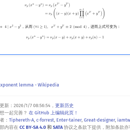
𝑎
𝑎
2
2
ν
p
(
x
n
−
y
n
)
=
ν
p
(
x
2
a
−
y
2
a
)
=
ν
p
(
(
x
−
y
)
(
x
+
y
)
∏
i
=
1
a
−
1
(
x
2
i
+
y
2
i
)
)
𝑛
𝑛
=
𝜈
(
𝑥
−
𝑦
)
𝜈
(
𝑥
−
𝑦
)
𝑝
𝑝
𝑎
−
1
𝑖
𝑖
2
2
=
𝜈
(
(
𝑥
−
𝑦
)
(
𝑥
+
𝑦
)
∏
(
𝑥
+
𝑦
)
)
𝑝
𝑖
=
1
𝑖
𝑖
，从而
，进而上式可变为：
2
2
2
2
⟹
4
∣
𝑥
−
𝑦
(
∀
𝑖
≥
1
)
,
𝑥
+
𝑦
≡
2
(
m
o
d
4
)
2
−
y
2
(
∀
i
≥
1
)
,
x
2
i
+
y
2
i
≡
2
(
mod
4
)
ν
p
(
x
n
−
y
n
)
=
ν
p
(
x
−
y
)
+
ν
p
(
x
+
y
)
+
ν
p
(
n
)
−
1
𝑛
𝑛
𝜈
(
𝑥
−
𝑦
)
=
𝜈
(
𝑥
−
𝑦
)
+
𝜈
(
𝑥
+
𝑦
)
+
𝜈
(
𝑛
)
−
1
𝑝
𝑝
𝑝
𝑝
-exponent lemma - Wikipedia
更新：
2026/1/7 08:56:54
，
更新历史
？想一起完善？
在 GitHub 上编辑此页！
者：
Tiphereth-A
,
c-forrest
,
Enter-tainer
,
Great-designer
,
iamtw
全部内容在
CC BY-SA 4.0
和
SATA
协议之条款下提供，附加条款亦