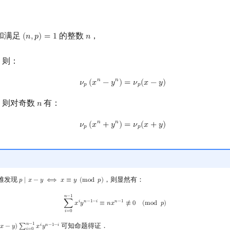
和满足
的整数
，
(
𝑛
,
𝑝
)
=
1
𝑛
(
n
,
p
)
=
1
n
，则：
ν
p
(
x
n
−
y
n
)
=
ν
p
(
x
−
y
)
𝑛
𝑛
𝜈
(
𝑥
−
𝑦
)
=
𝜈
(
𝑥
−
𝑦
)
𝑝
𝑝
，则对奇数
有：
𝑛
n
ν
p
(
x
n
+
y
n
)
=
ν
p
(
x
+
y
)
𝑛
𝑛
𝜈
(
𝑥
+
𝑦
)
=
𝜈
(
𝑥
+
𝑦
)
𝑝
𝑝
难发现
，则显然有：
𝑝
∣
𝑥
−
𝑦
⟺
𝑥
≡
𝑦
(
m
o
d
𝑝
)
p
∣
x
−
y
⟺
x
≡
y
(
mod
p
)
∑
i
=
0
n
−
1
x
i
y
n
−
1
−
i
≡
n
x
n
−
1
≢
0
(
mod
p
)
𝑛
−
1
𝑖
𝑛
−
1
−
𝑖
𝑛
−
1
∑
𝑥
𝑦
≡
𝑛
𝑥
≢
0
(
m
o
d
𝑝
)
𝑖
=
0
𝑛
−
1
可知命题得证．
𝑖
𝑛
−
1
−
𝑖
(
𝑥
−
𝑦
)
∑
𝑥
𝑦
)
∑
i
=
0
n
−
1
x
i
y
n
−
1
−
i
𝑖
=
0