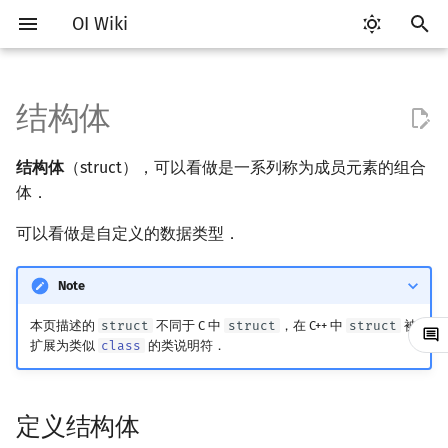
OI Wiki
键
入
结构体
Getting Started
比赛相关简介
工具软件简介
分支
定义结构体
C++ 标准库简介
类
算法基础简介
搜索部分简介
动态规划部分简介
字符串部分简介
数学部分简介
数据结构部分简介
图论部分简介
计算几何部分简介
杂项简介
RMQ
OI 赛事与赛制
题型概述
读入、输出优化
Vim
评测工具简介
Testlib 简介
STL 容器简介
pb_ds 简介
复杂度简介
排序简介
DP 优化简介
后缀数组简介
数字系统简介
数论基础
多项式与生成函数简介
排列组合
线性代数简介
线性规划基础
基本概念
基本概念
博弈论简介
插值
并查集
堆简介
分块思想
线段树基础
二叉搜索树 & 平衡树
可持久化数据结构简介
线段树套线段树
Link Cut Tree
树基础
最短路
最小生成树
强连通分量
网络流简介
图匹配
离线算法简介
随机函数
以
结构体
（struct），可以看做是一系列称为成员元素的组合
开
关于本项目
赛事
代码编辑工具
循环
STL 容器
命名空间
复杂度
DFS（搜索）
动态规划基础
字符串基础
布尔代数
栈
图论相关概念
二维计算几何基础
离散化
并查集应用
定义指针
ICPC/CCPC 赛事与赛制
交互题
分段打表
Emacs
Arbiter
通用
迭代器
堆
均摊复杂度
选择排序
单调队列/单调栈优化
最优原地后缀排序算法
进位制
模算术简介
代数基本定理
抽屉原理
向量
单纯形法
群论
条件概率与独立性
公平组合游戏
数值积分
并查集复杂度
二叉堆
块状数组
线段树合并 & 分裂
Treap
可持久化线段树
平衡树套线段树
全局平衡二叉树
树的直径
差分约束
最小树形图
双连通分量
最大流
二分图最大匹配
CDQ 分治
随机化技巧
体．
始
如何参与
题型
评测工具
访问/修改成员元素
STL 算法
值类别
枚举
BFS（搜索）
记忆化搜索
标准库
数字系统
队列
图的存储
三维计算几何基础
双指针
括号序列
可以看做是自定义的数据类型．
常见错误
VS Code
Cena
Generator
序列式容器
平衡树
冒泡排序
斜率优化
平衡三进制
素数
快速傅里叶变换
容斥原理
内积和外积
环论
随机变量
零和游戏
高斯消元
配对堆
块状链表
李超线段树
Splay 树
可持久化块状数组
线段树套平衡树
Euler Tour Tree
树的中心
k 短路
最小直径生成树
割点和桥
最小割
二分图最大权匹配
整体二分
爬山算法
搜
OI Wiki 不是什么
学习路线
命令行
为什么需要结构体？
bitset
重载运算符
模拟
双向搜索
背包 DP
字符串匹配
位操作
链表
DFS（图论）
距离
离线算法
线段树与离线询问
常见技巧
Atom
CCR Plus
Validator
关联式容器
插入排序
四边形不等式优化
格雷码
最大公约数
快速数论变换
斐波那契数列
矩阵
域论
随机变量的数字特征
非公平组合游戏
牛顿迭代法
左偏树
树分块
猫树
WBLT
可持久化平衡树
树状数组套权值线段树
Top Tree
树的重心
同余最短路
圆方树
费用流
一般图最大匹配
莫队算法
模拟退火
索
Note
本页描述的
struct
不同于 C 中
struct
，在 C++ 中
struct
被
格式手册
学习资源
命令行编译与调试
更多的操作？
string
引用
递归 & 分治
启发式搜索
区间 DP
字符串哈希
二进制集合操作
哈希表
BFS（图论）
Pick 定理
分数规划
Eclipse
Lemon
Interactor
无序关联式容器
计数排序
Slope Trick 优化
欧拉函数
快速沃尔什变换
错位排列
初等变换
Schreier–Sims 算法
概率不等式
Sqrt Tree
区间最值操作 & 区间历史
替罪羊树
可持久化字典树
分块套树状数组
最近公共祖先
点/边连通度
上下界网络流
一般图最大权匹配
扩展为类似
class
的类说明符．
值
数学符号表
技巧
编译器
注意事项
pair
常量
贪心
A*
DAG 上的 DP
字典树 (Trie)
高精度计算
并查集
树上问题
三角剖分
随机化
Notepad++
Checker
容器适配器
基数排序
WQS 二分
筛法
Chirp Z 变换
卡特兰数
行列式
笛卡尔树
可持久化可并堆
树链剖分
Stoer–Wagner 算法
稳定匹配
Kinetic Tournament Tree
定义结构体
F.A.Q.
出题
WSL (Windows 10)
参考资料
新版 C++ 特性
排序
迭代加深搜索
树形 DP
前缀函数与 KMP 算法
快速幂
堆
有向无环图
凸包
悬线法
Kate
快速排序
状态设计优化
分解质因数
多项式牛顿迭代
斯特林数
线性空间
Size Balanced Tree
树上启发式合并