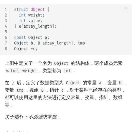
镜像站列表
Special Judge
Lambda 表达式
前缀和 & 差分
IDA*
状压 DP
Boyer–Moore 算法
置换和排列
块状数据结构
拓扑排序
扫描线
有限状态自动机
Dev-C++
归并排序
裴蜀定理 & 一次不定方程
多项式多点求值|快速插值
贝尔数
线性基
AVL 树
虚树
1
struct
Object
{
2
int
weight
;
3
int
value
;
致谢
Testlib
pb_ds
二分
回溯法
数位 DP
Z 函数（扩展 KMP）
弧度制与坐标系
单调栈
最短路问题
旋转卡壳
计算理论基础
CLion
堆排序
费马小定理 & 欧拉定理
多项式初等函数
伯努利数
线性映射
红黑树
树分治
4
}
e
[
array_length
];
5
Polygon
编译优化
倍增
Dancing Links
插头 DP
AC 自动机
复数
单调队列
生成树问题
半平面交
字节顺序
Geany
桶排序
模逆元
常系数齐次线性递推
Entringer Number
特征多项式
左偏红黑树
动态树分治
6
const
Object
a
;
7
Object
b
,
B
[
array_length
],
tmp
;
8
Object
*
c
;
OJ 工具
构造
Alpha–Beta 剪枝
计数 DP
后缀数组 (SA)
数论
ST 表
斯坦纳树
平面最近点对
约瑟夫问题
Xcode
希尔排序
线性同余方程
多项式平移|连续点值平移
Eulerian Number
对角化
AA 树
AHU 算法
上例中定义了一个名为
的结构体，两个成员元素
Object
LaTeX 入门
优化
动态 DP
后缀自动机 (SAM)
多项式与生成函数
树状数组
拆点
随机增量法
表达式求值
GUIDE
锦标赛排序
中国剩余定理
符号化方法
分拆数
Jordan标准型
树哈希
，类型都为
．
value, weight
int
Git
概率 DP
后缀平衡树
组合数学
线段树
连通性相关
反演变换
在一台机器上规划任务
Sublime Text
Tim 排序
升幂引理
Lagrange 反演
范德蒙德卷积
树上随机游走
在
后，定义了数据类型为
的常量
，变量
，
}
Object
a
b
变量
，数组
，指针
．对于某种已经存在的类型，
tmp
B
c
DP 套 DP
广义后缀自动机
线性代数
划分树
环计数问题
计算几何杂项
主元素问题
CP Editor
排序相关 STL
阶乘取模
形式幂级数复合|复合逆
Pólya 计数
都可以使用这里的方法进行定义常量、变量、指针、数组
等．
DP 优化
后缀树
线性规划
二叉搜索树 & 平衡树
最小环
Garsia–Wachs 算法
Code::Blocks
排序应用
卢卡斯定理
普通生成函数
图论计数
关于指针：不必强求掌握．
其它 DP 方法
Manacher
抽象代数
跳表
2-SAT
15-puzzle
同余方程
指数生成函数