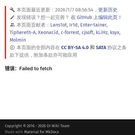
本页面最近更新：
2026/1/7 08:56:54
，
更新历史
发现错误？想一起完善？
在 GitHub 上编辑此页！
本页面贡献者：
Lans1ot
,
Ir1d
,
Enter-tainer
,
Tiphereth-A
,
Xeonacid
,
c-forrest
,
cjsoft
,
kLiHz
,
ksyx
,
Molmin
本页面的全部内容在
CC BY-SA 4.0
和
SATA
协议之条
款下提供，附加条款亦可能应用
Copyright © 2016 - 2026 OI Wiki Team
Made with
Material for MkDocs