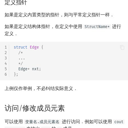
定义指针
回文树
概率论
可持久化数据结构
欧拉图
Kahan 求和
二次剩余
如果是定义内置类型的指针，则与平常定义指针一样．
序列自动机
博弈论
树套树
哈密顿图
珂朵莉树/颜色段均摊
阶 & 原根
如果是定义结构体指针，在定义中使用
进行
StructName*
定义．
最小表示法
数值算法
K-D Tree
二分图
空间优化简介
离散对数
1
struct
Edge
{
Lyndon 分解
序理论
动态树
平面图
高次剩余 & 单位根
2
/*
3
  ...
Main–Lorentz 算法
杨氏矩阵
析合树
弦图
数论分块
4
  */
5
Edge
*
nxt
;
6
};
拟阵
PQ 树
图的着色
狄利克雷卷积
上例仅作举例，不必纠结实际意义．
Berlekamp–Massey 算法
手指树
网络流
莫比乌斯反演
霍夫曼树
图的匹配
杜教筛
访问/修改成员元素
Prüfer 序列
Powerful Number 筛
可以使用
进行访问．例如可以使用
变量名.成员元素名
cout