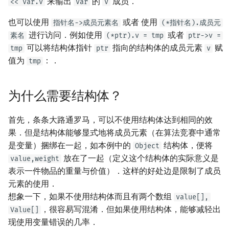
来输出
的
成员．
<< var.v
var
v
矩阵树定理
Min_25 筛
也可以使用
或者 使用
指针名->成员元素名
(*指针名).成员元
LGV 引理
洲阁筛
进行访问．例如使用
或者
素名
(*ptr).v = tmp
ptr->v =
可以将结构体指针
指向的结构体的成员元素
赋
tmp
ptr
v
最大团搜索算法
类欧几里德算法
值为
：．
tmp
支配树
Meissel–Lehmer 算法
为什么需要结构体？
图上随机游走
连分数
首先，条条大路通罗马，可以不使用结构体达到相同的效
果．但是结构体能够显式地将成员元素（在算法竞赛中通常
Stern–Brocot 树与 Farey
是变量）捆绑在一起，如本例中的
结构体，便将
Object
放在了一起（定义这个结构体的实际意义是
二次域
value,weight
表示一件物品的重量与价值）．这样的好处边是限制了成员
元素的使用．
Pell 方程
想象一下，如果不使用结构体而且有两个数组
value[],
，很容易写混淆．但如果使用结构体，能够减轻出
Value[]
现使用变量错误的几率．