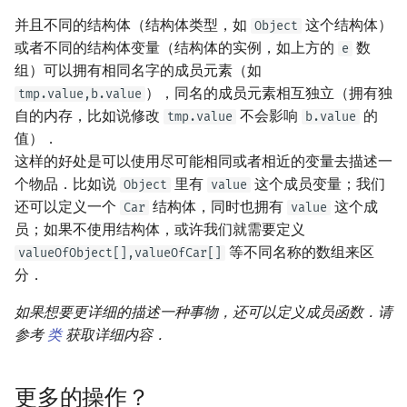
并且不同的结构体（结构体类型，如
这个结构体）
Object
或者不同的结构体变量（结构体的实例，如上方的
数
e
组）可以拥有相同名字的成员元素（如
），同名的成员元素相互独立（拥有独
tmp.value,b.value
自的内存，比如说修改
不会影响
的
tmp.value
b.value
值）．
这样的好处是可以使用尽可能相同或者相近的变量去描述一
个物品．比如说
里有
这个成员变量；我们
Object
value
还可以定义一个
结构体，同时也拥有
这个成
Car
value
员；如果不使用结构体，或许我们就需要定义
等不同名称的数组来区
valueOfObject[],valueOfCar[]
分．
如果想要更详细的描述一种事物，还可以定义成员函数．请
参考
类
获取详细内容．
更多的操作？