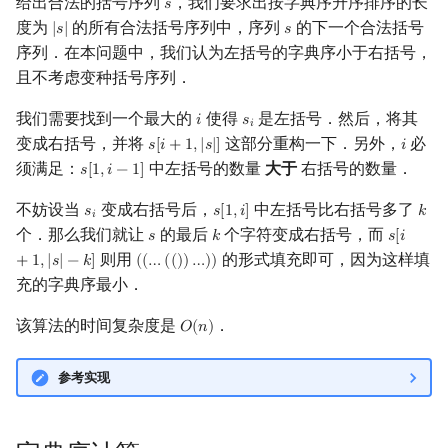
给出合法的括号序列
，我们要求出按字典序升序排序的长
𝑠
s
矩阵树定理
Min_25 筛
度为
的所有合法括号序列中，序列
的下一个合法括号
|
𝑠
|
𝑠
|
s
|
s
序列．在本问题中，我们认为左括号的字典序小于右括号，
LGV 引理
洲阁筛
且不考虑变种括号序列．
最大团搜索算法
类欧几里德算法
我们需要找到一个最大的
使得
是左括号．然后，将其
𝑖
𝑠
i
s
i
𝑖
变成右括号，并将
这部分重构一下．另外，
必
𝑠
[
𝑖
+
1
,
|
𝑠
|
]
𝑖
s
[
i
+
1
,
|
s
|
]
i
支配树
Meissel–Lehmer 算法
须满足：
中左括号的数量
大于
右括号的数量．
𝑠
[
1
,
𝑖
−
1
]
s
[
1
,
i
−
1
]
不妨设当
变成右括号后，
中左括号比右括号多了
图上随机游走
𝑠
𝑠
[
1
,
𝑖
]
连分数
𝑘
s
i
s
[
1
,
i
]
k
𝑖
个．那么我们就让
的最后
个字符变成右括号，而
𝑠
𝑘
𝑠
[
𝑖
s
k
s
[
i
+
1
,
|
s
|
则用
的形式填充即可，因为这样填
Stern–Brocot 树与 Farey
+
1
,
|
𝑠
|
−
𝑘
]
(
(
…
(
(
)
)
…
)
)
(
(
…
(
(
)
)
…
)
)
充的字典序最小．
二次域
该算法的时间复杂度是
．
𝑂
(
𝑛
)
O
(
n
)
Pell 方程
参考实现