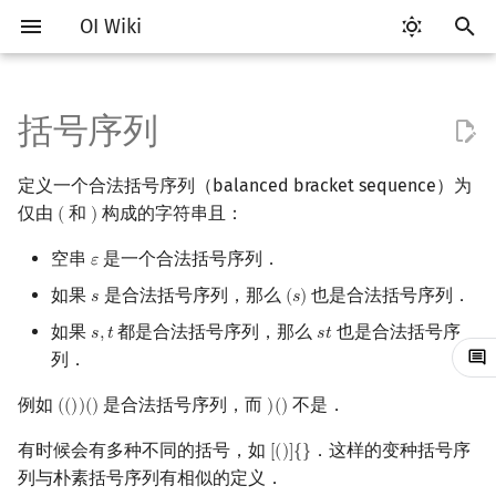
OI Wiki
键
入
括号序列
Getting Started
比赛相关简介
工具软件简介
语言基础简介
算法基础简介
搜索部分简介
动态规划部分简介
字符串部分简介
数学部分简介
数据结构部分简介
图论部分简介
计算几何部分简介
杂项简介
判断是否合法
OI 赛事与赛制
题型概述
读入、输出优化
Vim
评测工具简介
Testlib 简介
Hello, World!
C++ 标准库简介
类
复杂度简介
排序简介
DP 优化简介
后缀数组简介
数字系统简介
数论基础
多项式与生成函数简介
排列组合
线性代数简介
线性规划基础
基本概念
基本概念
博弈论简介
插值
并查集
堆简介
分块思想
线段树基础
二叉搜索树 & 平衡树
可持久化数据结构简介
线段树套线段树
Link Cut Tree
树基础
最短路
最小生成树
强连通分量
网络流简介
图匹配
离线算法简介
随机函数
以
定义一个合法括号序列（balanced bracket sequence）为
开
关于本项目
赛事
代码编辑工具
C++ 基础
复杂度
DFS（搜索）
动态规划基础
字符串基础
布尔代数
栈
图论相关概念
二维计算几何基础
离散化
合法括号序列计数
ICPC/CCPC 赛事与赛制
交互题
分段打表
Emacs
Arbiter
通用
C++ 语法基础
STL 容器
命名空间
均摊复杂度
选择排序
单调队列/单调栈优化
最优原地后缀排序算法
进位制
模算术简介
代数基本定理
抽屉原理
向量
单纯形法
群论
条件概率与独立性
公平组合游戏
数值积分
并查集复杂度
二叉堆
块状数组
线段树合并 & 分裂
Treap
可持久化线段树
平衡树套线段树
全局平衡二叉树
树的直径
差分约束
最小树形图
双连通分量
最大流
二分图最大匹配
CDQ 分治
随机化技巧
仅由
和
构成的字符串且：
(
)
(
)
始
如何参与
题型
评测工具
C++ 标准库
枚举
BFS（搜索）
记忆化搜索
标准库
数字系统
队列
图的存储
三维计算几何基础
双指针
字典序后继
空串
是一个合法括号序列．
常见错误
VS Code
Cena
Generator
变量
STL 算法
值类别
冒泡排序
斜率优化
平衡三进制
素数
快速傅里叶变换
容斥原理
内积和外积
环论
随机变量
零和游戏
高斯消元
配对堆
块状链表
李超线段树
Splay 树
可持久化块状数组
线段树套平衡树
Euler Tour Tree
树的中心
k 短路
最小直径生成树
割点和桥
最小割
二分图最大权匹配
整体二分
爬山算法
𝜀
ε
搜
如果
是合法括号序列，那么
也是合法括号序列．
𝑠
(
𝑠
)
s
(
s
)
OI Wiki 不是什么
学习路线
命令行
C++ 进阶
模拟
双向搜索
背包 DP
字符串匹配
位操作
链表
DFS（图论）
距离
离线算法
字典序计算
常见技巧
Atom
CCR Plus
Validator
运算
bitset
重载运算符
插入排序
四边形不等式优化
格雷码
最大公约数
快速数论变换
斐波那契数列
矩阵
域论
随机变量的数字特征
非公平组合游戏
牛顿迭代法
左偏树
树分块
猫树
WBLT
可持久化平衡树
树状数组套权值线段树
Top Tree
树的重心
同余最短路
圆方树
费用流
一般图最大匹配
莫队算法
模拟退火
索
如果
都是合法括号序列，那么
也是合法括号序
𝑠
,
𝑡
𝑠
𝑡
s
,
t
s
t
列．
格式手册
学习资源
命令行编译与调试
C++ 与其他常用语言的区别
递归 & 分治
启发式搜索
区间 DP
字符串哈希
二进制集合操作
哈希表
BFS（图论）
Pick 定理
分数规划
Eclipse
Lemon
Interactor
流程控制语句
string
引用
计数排序
Slope Trick 优化
欧拉函数
快速沃尔什变换
错位排列
初等变换
Schreier–Sims 算法
概率不等式
Sqrt Tree
区间最值操作 & 区间历史
替罪羊树
可持久化字典树
分块套树状数组
最近公共祖先
点/边连通度
上下界网络流
一般图最大权匹配
值
例如
是合法括号序列，而
不是．
(
(
)
)
(
)
)
(
)
(
(
)
)
(
)
)
(
)
数学符号表
技巧
编译器
Pascal 转 C++ 急救
贪心
A*
DAG 上的 DP
字典树 (Trie)
高精度计算
并查集
树上问题
三角剖分
随机化
Notepad++
Checker
高级数据类型
pair
常量
基数排序
WQS 二分
筛法
Chirp Z 变换
卡特兰数
行列式
笛卡尔树
可持久化可并堆
树链剖分
Stoer–Wagner 算法
稳定匹配
Kinetic Tournament Tree
有时候会有多种不同的括号，如
．这样的变种括号序
[
(
)
]
{
}
[
(
)
]
{
}
F.A.Q.
出题
WSL (Windows 10)
Python 速成
排序
迭代加深搜索
树形 DP
前缀函数与 KMP 算法
快速幂
堆
有向无环图
凸包
悬线法
Kate
函数
新版 C++ 特性
快速排序
状态设计优化
分解质因数
多项式牛顿迭代
斯特林数
线性空间
Size Balanced Tree
树上启发式合并
列与朴素括号序列有相似的定义．