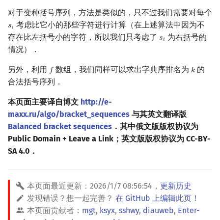
对于变种括号序列，方法是类似的，只不过我们需要对每个
考虑比它小的那些字符进行计算（在上述算法中因为不
𝑠
s
i
𝑖
存在比左括号小的字符，所以我们只考虑了
为右括号的
𝑠
s
i
𝑖
情况）．
另外，利用
数组，我们同样可以求出字典序排名为
的
𝑓
𝑘
f
k
合法括号序列．
本页面主要译自博文
http://e-
maxx.ru/algo/bracket_sequences
与其英文翻译版
Balanced bracket sequences
．其中俄文版版权协议为
Public Domain + Leave a Link；英文版版权协议为 CC-BY-
SA 4.0．
本页面最近更新：
2026/1/7 08:56:54
，
更新历史
发现错误？想一起完善？
在 GitHub 上编辑此页！
本页面贡献者：
mgt
,
ksyx
,
sshwy
,
diauweb
,
Enter-