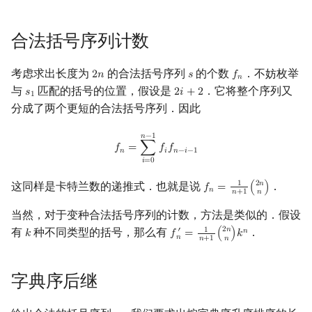
回文树
概率论
可持久化数据结构
欧拉图
Kahan 求和
二次剩余
合法括号序列计数
序列自动机
博弈论
树套树
哈密顿图
珂朵莉树/颜色段均摊
阶 & 原根
考虑求出长度为
的合法括号序列
的个数
．不妨枚举
2
𝑛
𝑠
𝑓
2
n
s
f
n
𝑛
最小表示法
数值算法
K-D Tree
二分图
空间优化简介
离散对数
与
匹配的括号的位置，假设是
．它将整个序列又
𝑠
2
𝑖
+
2
s
1
2
i
+
2
1
分成了两个更短的合法括号序列．因此
Lyndon 分解
序理论
动态树
平面图
高次剩余 & 单位根
f
n
=
∑
i
=
0
n
−
1
f
f
n
−
i
−
1
𝑛
−
1
𝑓
=
∑
𝑓
𝑓
Main–Lorentz 算法
杨氏矩阵
析合树
弦图
数论分块
𝑛
𝑖
𝑛
−
𝑖
−
1
𝑖
=
0
2
𝑛
这同样是卡特兰数的递推式．也就是说
．
1
拟阵
PQ 树
图的着色
狄利克雷卷积
𝑓
=
(
)
f
n
=
1
n
+
1
(
2
n
n
)
𝑛
𝑛
+
1
𝑛
当然，对于变种合法括号序列的计数，方法是类似的．假设
Berlekamp–Massey 算法
手指树
网络流
莫比乌斯反演
2
𝑛
有
种不同类型的括号，那么有
．
′
1
𝑛
𝑘
𝑓
=
(
)
𝑘
k
f
n
′
=
1
n
+
1
(
2
n
n
)
k
n
𝑛
𝑛
+
1
𝑛
霍夫曼树
图的匹配
杜教筛
字典序后继
Prüfer 序列
Powerful Number 筛