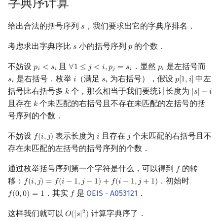
字典序计算
给出合法的括号序列
，我们要求出它的字典序排名．
𝑠
s
考虑求出字典序比
小的括号序列
的个数．
𝑠
𝑝
s
p
不妨设
且
．显然
是左括号而
𝑝
<
𝑠
∀
1
≤
𝑗
<
𝑖
,
𝑝
=
𝑠
𝑝
p
i
<
s
i
∀
1
≤
j
<
i
,
p
j
=
s
i
p
i
𝑖
𝑖
𝑗
𝑖
𝑖
是右括号．枚举
（满足
为右括号），假设
中左
𝑠
𝑖
𝑠
𝑝
[
1
,
𝑖
]
s
i
i
s
i
p
[
1
,
i
]
𝑖
𝑖
括号比右括号多
个，那么相当于我们要统计长度为
𝑘
|
𝑠
|
−
𝑖
k
|
s
|
−
i
且存在
个未匹配的右括号且不存在未匹配的左括号的括
𝑘
k
号序列的个数．
不妨设
表示长度为
且存在
个未匹配的右括号且不
𝑓
(
𝑖
,
𝑗
)
𝑖
𝑗
f
(
i
,
j
)
i
j
存在未匹配的左括号的括号序列的个数．
通过枚举括号序列第一个字符是什么，可以得到
的转
𝑓
f
移：
．初始时
𝑓
(
𝑖
,
𝑗
)
=
𝑓
(
𝑖
−
1
,
𝑗
−
1
)
+
𝑓
(
𝑖
−
1
,
𝑗
+
1
)
f
(
i
,
j
)
=
f
(
i
−
1
,
j
−
1
)
+
f
(
i
−
1
,
j
+
1
)
．其实
是
OEIS - A053121
．
𝑓
(
0
,
0
)
=
1
𝑓
f
(
0
,
0
)
=
1
f
这样我们就可以
计算字典序了．
2
𝑂
(
|
𝑠
|
)
O
(
|
s
|
2
)