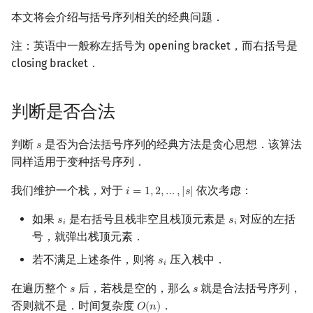
本文将会介绍与括号序列相关的经典问题．
镜像站列表
Special Judge
Java 速成
前缀和 & 差分
IDA*
状压 DP
Boyer–Moore 算法
置换和排列
块状数据结构
拓扑排序
扫描线
有限状态自动机
Dev-C++
文件操作
Lambda 表达式
归并排序
裴蜀定理 & 一次不定方程
多项式多点求值|快速插值
贝尔数
线性基
AVL 树
虚树
注：英语中一般称左括号为 opening bracket，而右括号是
致谢
Testlib
Java 进阶
二分
回溯法
数位 DP
Z 函数（扩展 KMP）
弧度制与坐标系
单调栈
最短路问题
旋转卡壳
计算理论基础
CLion
pb_ds
堆排序
费马小定理 & 欧拉定理
多项式初等函数
伯努利数
线性映射
红黑树
树分治
closing bracket．
Polygon
倍增
Dancing Links
插头 DP
AC 自动机
复数
单调队列
生成树问题
半平面交
字节顺序
Geany
编译优化
桶排序
模逆元
常系数齐次线性递推
Entringer Number
特征多项式
左偏红黑树
动态树分治
判断是否合法
OJ 工具
构造
Alpha–Beta 剪枝
计数 DP
后缀数组 (SA)
数论
ST 表
斯坦纳树
平面最近点对
约瑟夫问题
Xcode
希尔排序
线性同余方程
多项式平移|连续点值平移
Eulerian Number
对角化
AA 树
AHU 算法
判断
是否为合法括号序列的经典方法是贪心思想．该算法
𝑠
s
LaTeX 入门
优化
动态 DP
后缀自动机 (SAM)
多项式与生成函数
树状数组
拆点
随机增量法
表达式求值
GUIDE
锦标赛排序
中国剩余定理
符号化方法
分拆数
Jordan标准型
树哈希
同样适用于变种括号序列．
我们维护一个栈，对于
依次考虑：
Git
概率 DP
后缀平衡树
组合数学
线段树
连通性相关
反演变换
在一台机器上规划任务
𝑖
=
1
,
2
,
…
,
Sublime Text
Tim 排序
升幂引理
Lagrange 反演
范德蒙德卷积
树上随机游走
|
𝑠
|
i
=
1
,
2
,
…
,
|
s
|
如果
是右括号且栈非空且栈顶元素是
对应的左括
𝑠
𝑠
s
i
s
i
𝑖
𝑖
DP 套 DP
广义后缀自动机
线性代数
划分树
环计数问题
计算几何杂项
主元素问题
CP Editor
排序相关 STL
阶乘取模
形式幂级数复合|复合逆
Pólya 计数
号，就弹出栈顶元素．
若不满足上述条件，则将
压入栈中．
DP 优化
后缀树
线性规划
二叉搜索树 & 平衡树
最小环
Garsia–Wachs 算法
Code::Blocks
排序应用
卢卡斯定理
普通生成函数
图论计数
𝑠
s
i
𝑖
在遍历整个
后，若栈是空的，那么
就是合法括号序列，
𝑠
𝑠
s
s
其它 DP 方法
Manacher
抽象代数
跳表
2-SAT
15-puzzle
同余方程
指数生成函数
否则就不是．时间复杂度
．
𝑂
(
𝑛
)
O
(
n
)