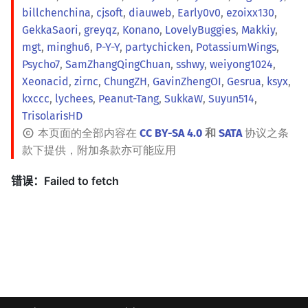
billchenchina
,
cjsoft
,
diauweb
,
Early0v0
,
ezoixx130
,
GekkaSaori
,
greyqz
,
Konano
,
LovelyBuggies
,
Makkiy
,
mgt
,
minghu6
,
P-Y-Y
,
partychicken
,
PotassiumWings
,
Psycho7
,
SamZhangQingChuan
,
sshwy
,
weiyong1024
,
Xeonacid
,
zirnc
,
ChungZH
,
GavinZhengOI
,
Gesrua
,
ksyx
,
kxccc
,
lychees
,
Peanut-Tang
,
SukkaW
,
Suyun514
,
TrisolarisHD
本页面的全部内容在
CC BY-SA 4.0
和
SATA
协议之条
款下提供，附加条款亦可能应用