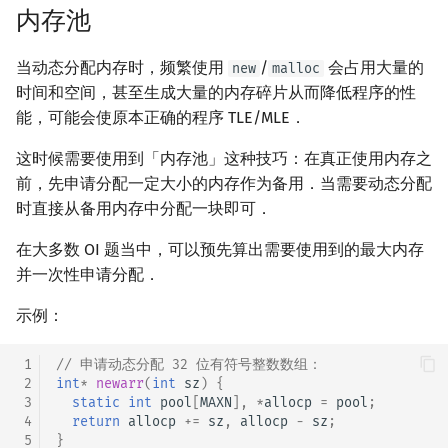
内存池
当动态分配内存时，频繁使用
/
会占用大量的
new
malloc
时间和空间，甚至生成大量的内存碎片从而降低程序的性
能，可能会使原本正确的程序 TLE/MLE．
这时候需要使用到「内存池」这种技巧：在真正使用内存之
前，先申请分配一定大小的内存作为备用．当需要动态分配
时直接从备用内存中分配一块即可．
在大多数 OI 题当中，可以预先算出需要使用到的最大内存
并一次性申请分配．
示例：
 1
// 申请动态分配 32 位有符号整数数组：
 2
int
*
newarr
(
int
sz
)
{
 3
static
int
pool
[
MAXN
],
*
allocp
=
pool
;
 4
return
allocp
+=
sz
,
allocp
-
sz
;
 5
}