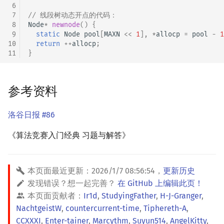
 6
 7
// 线段树动态开点的代码：
 8
Node
*
newnode
()
{
 9
static
Node
pool
[
MAXN
<<
1
],
*
allocp
=
pool
-
1
10
return
++
allocp
;
11
}
参考资料
洛谷日报 #86
《算法竞赛入门经典 习题与解答》
本页面最近更新：
2026/1/7 08:56:54
，
更新历史
发现错误？想一起完善？
在 GitHub 上编辑此页！
本页面贡献者：
Ir1d
,
StudyingFather
,
H-J-Granger
,
NachtgeistW
,
countercurrent-time
,
Tiphereth-A
,
CCXXXI
,
Enter-tainer
,
Marcythm
,
Suyun514
,
AngelKitty
,