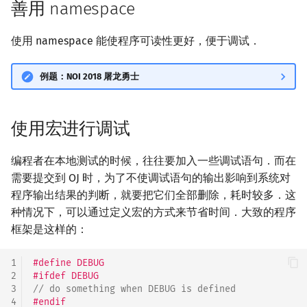
善用 namespace
回文树
概率论
可持久化数据结构
欧拉图
Kahan 求和
二次剩余
使用 namespace 能使程序可读性更好，便于调试．
序列自动机
博弈论
树套树
哈密顿图
珂朵莉树/颜色段均摊
阶 & 原根
例题：NOI 2018 屠龙勇士
最小表示法
数值算法
K-D Tree
二分图
空间优化简介
离散对数
Lyndon 分解
序理论
动态树
平面图
高次剩余 & 单位根
使用宏进行调试
Main–Lorentz 算法
杨氏矩阵
析合树
弦图
数论分块
编程者在本地测试的时候，往往要加入一些调试语句．而在
需要提交到 OJ 时，为了不使调试语句的输出影响到系统对
拟阵
PQ 树
图的着色
狄利克雷卷积
程序输出结果的判断，就要把它们全部删除，耗时较多．这
种情况下，可以通过定义宏的方式来节省时间．大致的程序
Berlekamp–Massey 算法
手指树
网络流
莫比乌斯反演
框架是这样的：
霍夫曼树
图的匹配
杜教筛
1
#define DEBUG
2
#ifdef DEBUG
Prüfer 序列
Powerful Number 筛
3
// do something when DEBUG is defined
4
#endif