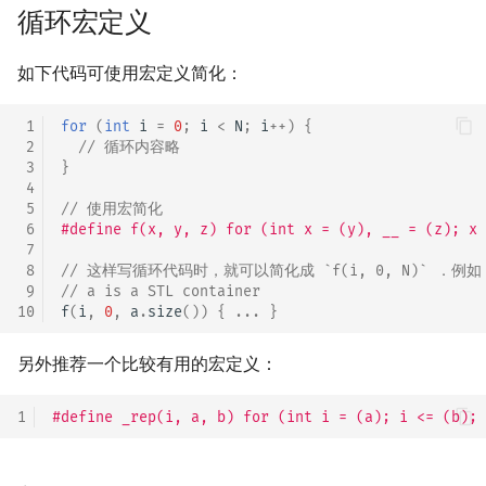
循环宏定义
镜像站列表
Special Judge
Java 速成
前缀和 & 差分
IDA*
状压 DP
Boyer–Moore 算法
置换和排列
块状数据结构
拓扑排序
扫描线
有限状态自动机
Dev-C++
文件操作
Lambda 表达式
归并排序
裴蜀定理 & 一次不定方程
多项式多点求值|快速插值
贝尔数
线性基
AVL 树
虚树
如下代码可使用宏定义简化：
致谢
Testlib
Java 进阶
二分
回溯法
数位 DP
Z 函数（扩展 KMP）
弧度制与坐标系
单调栈
最短路问题
旋转卡壳
计算理论基础
CLion
pb_ds
堆排序
费马小定理 & 欧拉定理
多项式初等函数
伯努利数
线性映射
红黑树
树分治
 1
for
(
int
i
=
0
;
i
<
N
;
i
++
)
{
Polygon
倍增
Dancing Links
插头 DP
AC 自动机
复数
单调队列
生成树问题
半平面交
字节顺序
Geany
编译优化
桶排序
模逆元
常系数齐次线性递推
Entringer Number
特征多项式
左偏红黑树
动态树分治
 2
// 循环内容略
 3
}
 4
OJ 工具
构造
Alpha–Beta 剪枝
计数 DP
后缀数组 (SA)
数论
ST 表
斯坦纳树
平面最近点对
约瑟夫问题
Xcode
希尔排序
线性同余方程
多项式平移|连续点值平移
Eulerian Number
对角化
AA 树
AHU 算法
 5
// 使用宏简化
 6
#define f(x, y, z) for (int x = (y), __ = (z); x 
LaTeX 入门
优化
动态 DP
后缀自动机 (SAM)
多项式与生成函数
树状数组
拆点
随机增量法
表达式求值
GUIDE
锦标赛排序
中国剩余定理
符号化方法
分拆数
Jordan标准型
树哈希
 7
 8
// 这样写循环代码时，就可以简化成 `f(i, 0, N)` ．例如
 9
// a is a STL container
Git
概率 DP
后缀平衡树
组合数学
线段树
连通性相关
反演变换
在一台机器上规划任务
Sublime Text
Tim 排序
升幂引理
Lagrange 反演
范德蒙德卷积
树上随机游走
10
f
(
i
,
0
,
a
.
size
())
{
...
}
DP 套 DP
广义后缀自动机
线性代数
划分树
环计数问题
计算几何杂项
主元素问题
CP Editor
排序相关 STL
阶乘取模
形式幂级数复合|复合逆
Pólya 计数
另外推荐一个比较有用的宏定义：
DP 优化
后缀树
线性规划
二叉搜索树 & 平衡树
最小环
Garsia–Wachs 算法
Code::Blocks
排序应用
卢卡斯定理
普通生成函数
图论计数
1
#define _rep(i, a, b) for (int i = (a); i <= (b); 
其它 DP 方法
Manacher
抽象代数
跳表
2-SAT
15-puzzle
同余方程
指数生成函数