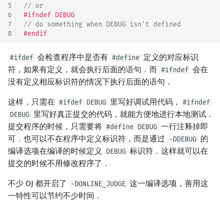
5
// or
矩阵树定理
Min_25 筛
6
#ifndef DEBUG
7
// do something when DEBUG isn't defined
LGV 引理
洲阁筛
8
#endif
最大团搜索算法
类欧几里德算法
会检查程序中是否有
定义的对应标识
#ifdef
#define
符，如果有定义，就会执行后面的语句．而
会在
#ifndef
支配树
Meissel–Lehmer 算法
没有定义相应标识符的情况下执行后面的语句．
这样，只需在
里写好调试用代码，
#ifdef DEBUG
#ifndef
图上随机游走
连分数
里写好真正提交的代码，就能方便地进行本地测试．
DEBUG
提交程序的时候，只需要将
一行注释掉即
#define DEBUG
Stern–Brocot 树与 Farey
可．也可以不在程序中定义标识符，而是通过
的
-DDEBUG
编译选项在编译的时候定义
标识符．这样就可以在
DEBUG
二次域
提交的时候不用修改程序了．
Pell 方程
不少 OJ 都开启了
这一编译选项，善用这
-DONLINE_JUDGE
一特性可以节约不少时间．