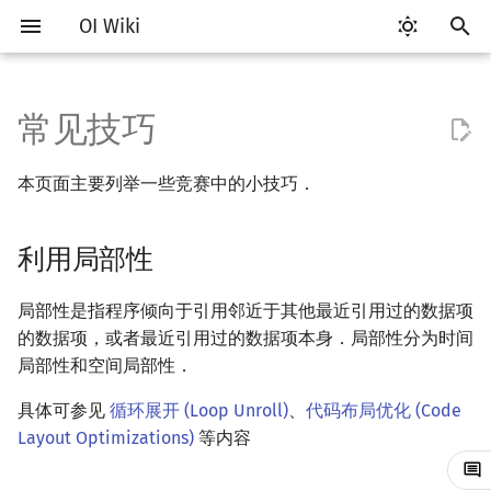
OI Wiki
键
入
常见技巧
Getting Started
OI 赛事与赛制
题型概述
利用局部性
工具软件简介
语言基础简介
算法基础简介
搜索部分简介
动态规划部分简介
字符串部分简介
数学部分简介
数据结构部分简介
图论部分简介
计算几何部分简介
杂项简介
RMQ
Vim
评测工具简介
Testlib 简介
Hello, World!
C++ 标准库简介
类
复杂度简介
排序简介
DP 优化简介
后缀数组简介
数字系统简介
数论基础
多项式与生成函数简介
排列组合
线性代数简介
线性规划基础
基本概念
基本概念
博弈论简介
插值
并查集
堆简介
分块思想
线段树基础
二叉搜索树 & 平衡树
可持久化数据结构简介
线段树套线段树
Link Cut Tree
树基础
最短路
最小生成树
强连通分量
网络流简介
图匹配
离线算法简介
随机函数
以
本页面主要列举一些竞赛中的小技巧．
开
关于本项目
ICPC/CCPC 赛事与赛制
交互题
循环宏定义
代码编辑工具
C++ 基础
复杂度
DFS（搜索）
动态规划基础
字符串基础
布尔代数
栈
图论相关概念
二维计算几何基础
离散化
并查集应用
Emacs
Arbiter
通用
C++ 语法基础
STL 容器
命名空间
均摊复杂度
选择排序
单调队列/单调栈优化
最优原地后缀排序算法
进位制
模算术简介
代数基本定理
抽屉原理
向量
单纯形法
群论
条件概率与独立性
公平组合游戏
数值积分
并查集复杂度
二叉堆
块状数组
线段树合并 & 分裂
Treap
可持久化线段树
平衡树套线段树
全局平衡二叉树
树的直径
差分约束
最小树形图
双连通分量
最大流
二分图最大匹配
CDQ 分治
随机化技巧
始
利用局部性
如何参与
善用 namespace
评测工具
C++ 标准库
枚举
BFS（搜索）
记忆化搜索
标准库
数字系统
队列
图的存储
三维计算几何基础
双指针
括号序列
VS Code
Cena
Generator
变量
STL 算法
值类别
冒泡排序
斜率优化
平衡三进制
素数
快速傅里叶变换
容斥原理
内积和外积
环论
随机变量
零和游戏
高斯消元
配对堆
块状链表
李超线段树
Splay 树
可持久化块状数组
线段树套平衡树
Euler Tour Tree
树的中心
k 短路
最小直径生成树
割点和桥
最小割
二分图最大权匹配
整体二分
爬山算法
搜
OI Wiki 不是什么
使用宏进行调试
命令行
C++ 进阶
模拟
双向搜索
背包 DP
字符串匹配
位操作
链表
DFS（图论）
距离
离线算法
线段树与离线询问
Atom
CCR Plus
Validator
运算
bitset
重载运算符
插入排序
四边形不等式优化
格雷码
最大公约数
快速数论变换
斐波那契数列
矩阵
域论
随机变量的数字特征
非公平组合游戏
牛顿迭代法
左偏树
树分块
猫树
WBLT
可持久化平衡树
树状数组套权值线段树
Top Tree
树的重心
同余最短路
圆方树
费用流
一般图最大匹配
莫队算法
模拟退火
索
局部性是指程序倾向于引用邻近于其他最近引用过的数据项
的数据项，或者最近引用过的数据项本身．局部性分为时间
格式手册
对拍
命令行编译与调试
C++ 与其他常用语言的区别
递归 & 分治
启发式搜索
区间 DP
字符串哈希
二进制集合操作
哈希表
BFS（图论）
Pick 定理
分数规划
Eclipse
Lemon
Interactor
流程控制语句
string
引用
计数排序
Slope Trick 优化
欧拉函数
快速沃尔什变换
错位排列
初等变换
Schreier–Sims 算法
概率不等式
Sqrt Tree
区间最值操作 & 区间历史
替罪羊树
可持久化字典树
分块套树状数组
最近公共祖先
点/边连通度
上下界网络流
一般图最大权匹配
局部性和空间局部性．
值
具体可参见
循环展开 (Loop Unroll)
、
代码布局优化 (Code
数学符号表
内存池
编译器
Pascal 转 C++ 急救
贪心
A*
DAG 上的 DP
字典树 (Trie)
高精度计算
并查集
树上问题
三角剖分
随机化
Notepad++
Checker
高级数据类型
pair
常量
基数排序
WQS 二分
筛法
Chirp Z 变换
卡特兰数
行列式
笛卡尔树
可持久化可并堆
树链剖分
Stoer–Wagner 算法
稳定匹配
Layout Optimizations)
等内容
Kinetic Tournament Tree
F.A.Q.
参考资料
WSL (Windows 10)
Python 速成
排序
迭代加深搜索
树形 DP
前缀函数与 KMP 算法
快速幂
堆
有向无环图
凸包
悬线法
Kate
函数
新版 C++ 特性
快速排序
状态设计优化
分解质因数
多项式牛顿迭代
斯特林数
线性空间
Size Balanced Tree
树上启发式合并