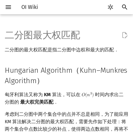
OI Wiki
键
入
二分图最大权匹配
Getting Started
比赛相关简介
工具软件简介
语言基础简介
算法基础简介
搜索部分简介
动态规划部分简介
字符串部分简介
数学部分简介
数据结构部分简介
树基础
最短路
最小生成树
强连通分量
网络流简介
Hungarian Algorithm（Kuhn–
计算几何部分简介
杂项简介
RMQ
OI 赛事与赛制
题型概述
读入、输出优化
Vim
评测工具简介
Testlib 简介
Hello, World!
C++ 标准库简介
类
复杂度简介
排序简介
DP 优化简介
后缀数组简介
数字系统简介
数论基础
多项式与生成函数简介
排列组合
线性代数简介
线性规划基础
基本概念
基本概念
博弈论简介
插值
并查集
堆简介
分块思想
线段树基础
二叉搜索树 & 平衡树
可持久化数据结构简介
线段树套线段树
Link Cut Tree
离线算法简介
随机函数
以
Munkres Algorithm）
二分图的最大权匹配是指二分图中边权和最大的匹配．
开
关于本项目
赛事
代码编辑工具
C++ 基础
复杂度
DFS（搜索）
动态规划基础
字符串基础
布尔代数
栈
树的直径
差分约束
最小树形图
双连通分量
最大流
二维计算几何基础
离散化
并查集应用
ICPC/CCPC 赛事与赛制
交互题
分段打表
Emacs
Arbiter
通用
C++ 语法基础
STL 容器
命名空间
均摊复杂度
选择排序
单调队列/单调栈优化
最优原地后缀排序算法
进位制
模算术简介
代数基本定理
抽屉原理
向量
单纯形法
群论
条件概率与独立性
公平组合游戏
数值积分
并查集复杂度
二叉堆
块状数组
线段树合并 & 分裂
Treap
可持久化线段树
平衡树套线段树
全局平衡二叉树
CDQ 分治
随机化技巧
Dynamic Hungarian
始
Hungarian Algorithm（Kuhn–Munkres
Algorithm
如何参与
题型
评测工具
C++ 标准库
枚举
BFS（搜索）
记忆化搜索
标准库
数字系统
队列
树的中心
k 短路
最小直径生成树
割点和桥
最小割
三维计算几何基础
双指针
括号序列
常见错误
VS Code
Cena
Generator
变量
STL 算法
值类别
冒泡排序
斜率优化
平衡三进制
素数
快速傅里叶变换
容斥原理
内积和外积
环论
随机变量
零和游戏
高斯消元
配对堆
块状链表
李超线段树
Splay 树
可持久化块状数组
线段树套平衡树
Euler Tour Tree
整体二分
爬山算法
搜
Algorithm）
转化为费用流模型
OI Wiki 不是什么
学习路线
命令行
C++ 进阶
模拟
双向搜索
背包 DP
字符串匹配
位操作
链表
树的重心
同余最短路
圆方树
费用流
距离
离线算法
线段树与离线询问
常见技巧
Atom
CCR Plus
Validator
运算
bitset
重载运算符
插入排序
四边形不等式优化
格雷码
最大公约数
快速数论变换
斐波那契数列
矩阵
域论
随机变量的数字特征
非公平组合游戏
牛顿迭代法
左偏树
树分块
猫树
WBLT
可持久化平衡树
树状数组套权值线段树
Top Tree
莫队算法
模拟退火
索
匈牙利算法又称为
KM
算法，可以在
时间内求出二
3
𝑂
(
𝑛
)
O
(
n
3
)
习题
格式手册
学习资源
命令行编译与调试
C++ 与其他常用语言的区别
递归 & 分治
启发式搜索
区间 DP
字符串哈希
二进制集合操作
哈希表
最近公共祖先
点/边连通度
上下界网络流
Pick 定理
分数规划
Eclipse
Lemon
Interactor
流程控制语句
string
引用
计数排序
Slope Trick 优化
欧拉函数
快速沃尔什变换
错位排列
初等变换
Schreier–Sims 算法
概率不等式
Sqrt Tree
区间最值操作 & 区间历史
替罪羊树
可持久化字典树
分块套树状数组
分图的
最大权完美匹配
．
值
数学符号表
技巧
编译器
Pascal 转 C++ 急救
贪心
A*
DAG 上的 DP
字典树 (Trie)
高精度计算
并查集
树链剖分
Stoer–Wagner 算法
三角剖分
随机化
Notepad++
Checker
高级数据类型
pair
常量
基数排序
WQS 二分
筛法
Chirp Z 变换
卡特兰数
行列式
笛卡尔树
可持久化可并堆
考虑到二分图中两个集合中的点并不总是相同，为了能应用
Kinetic Tournament Tree
KM 算法解决二分图的最大权匹配，需要先作如下处理：将
F.A.Q.
出题
WSL (Windows 10)
Python 速成
排序
迭代加深搜索
树形 DP
前缀函数与 KMP 算法
快速幂
堆
树上启发式合并
凸包
悬线法
Kate
函数
新版 C++ 特性
快速排序
状态设计优化
分解质因数
多项式牛顿迭代
斯特林数
线性空间
Size Balanced Tree
两个集合中点数比较少的补点，使得两边点数相同，再将不