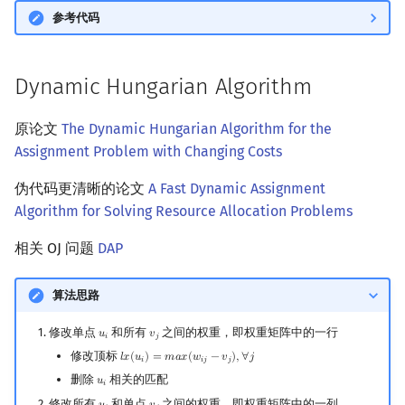
参考代码
Dynamic Hungarian Algorithm
原论文
The Dynamic Hungarian Algorithm for the
Assignment Problem with Changing Costs
伪代码更清晰的论文
A Fast Dynamic Assignment
Algorithm for Solving Resource Allocation Problems
相关 OJ 问题
DAP
算法思路
修改单点
和所有
之间的权重，即权重矩阵中的一行
𝑢
𝑣
u
i
v
j
𝑖
𝑗
修改顶标
𝑙
𝑥
(
𝑢
)
=
𝑚
𝑎
𝑥
(
𝑤
−
𝑣
)
,
∀
𝑗
l
x
(
u
i
)
=
m
a
x
(
w
i
j
−
v
j
)
,
∀
j
𝑖
𝑖
𝑗
𝑗
删除
相关的匹配
𝑢
u
i
𝑖
修改所有
和单点
之间的权重，即权重矩阵中的一列