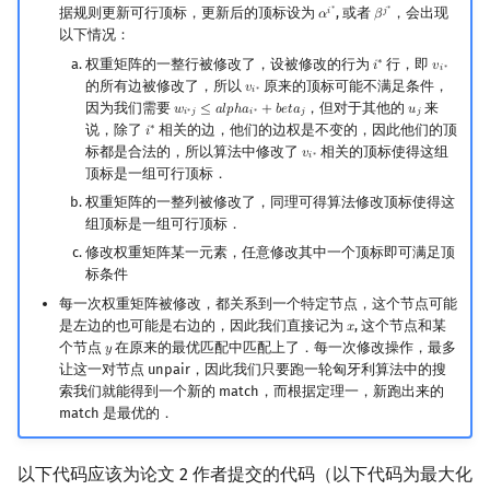
∗
∗
据规则更新可行顶标，更新后的顶标设为
, 或者
，会出现
𝑖
𝑗
𝛼
𝛽
α
i
∗
β
j
∗
以下情况：
权重矩阵的一整行被修改了，设被修改的行为
行，即
∗
𝑖
𝑣
i
∗
v
i
∗
∗
𝑖
的所有边被修改了，所以
原来的顶标可能不满足条件，
𝑣
v
i
∗
∗
𝑖
因为我们需要
，但对于其他的
来
𝑤
≤
𝑎
𝑙
𝑝
ℎ
𝑎
+
𝑏
𝑒
𝑡
𝑎
𝑢
w
i
∗
j
≤
a
l
p
h
a
i
∗
+
b
e
t
a
j
u
j
∗
∗
𝑖
𝑗
𝑖
𝑗
𝑗
说，除了
相关的边，他们的边权是不变的，因此他们的顶
∗
𝑖
i
∗
标都是合法的，所以算法中修改了
相关的顶标使得这组
𝑣
v
i
∗
∗
𝑖
顶标是一组可行顶标．
权重矩阵的一整列被修改了，同理可得算法修改顶标使得这
组顶标是一组可行顶标．
修改权重矩阵某一元素，任意修改其中一个顶标即可满足顶
标条件
每一次权重矩阵被修改，都关系到一个特定节点，这个节点可能
是左边的也可能是右边的，因此我们直接记为
, 这个节点和某
𝑥
x
个节点
在原来的最优匹配中匹配上了．每一次修改操作，最多
𝑦
y
让这一对节点 unpair，因此我们只要跑一轮匈牙利算法中的搜
索我们就能得到一个新的 match，而根据定理一，新跑出来的
match 是最优的．
以下代码应该为论文 2 作者提交的代码（以下代码为最大化