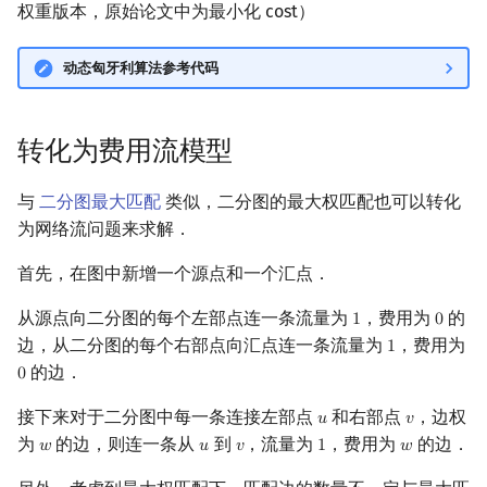
权重版本，原始论文中为最小化 cost）
动态匈牙利算法参考代码
转化为费用流模型
与
二分图最大匹配
类似，二分图的最大权匹配也可以转化
为网络流问题来求解．
首先，在图中新增一个源点和一个汇点．
从源点向二分图的每个左部点连一条流量为
，费用为
的
1
0
1
0
边，从二分图的每个右部点向汇点连一条流量为
，费用为
1
1
的边．
0
0
接下来对于二分图中每一条连接左部点
和右部点
，边权
𝑢
𝑣
u
v
为
的边，则连一条从
到
，流量为
，费用为
的边．
𝑤
𝑢
𝑣
1
𝑤
w
u
v
1
w