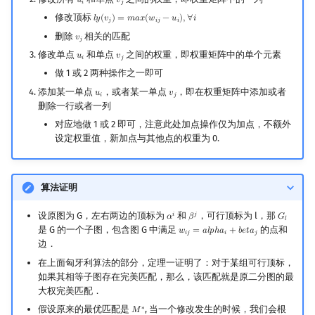
𝑢
𝑣
u
i
v
j
𝑖
𝑗
修改顶标
𝑙
𝑦
(
𝑣
)
=
𝑚
𝑎
𝑥
(
𝑤
−
𝑢
)
,
∀
𝑖
l
y
(
v
j
)
=
m
a
x
(
w
i
j
−
u
i
)
,
∀
i
𝑗
𝑖
𝑗
𝑖
删除
相关的匹配
𝑣
v
j
𝑗
修改单点
和单点
之间的权重，即权重矩阵中的单个元素
𝑢
𝑣
u
i
v
j
𝑖
𝑗
做 1 或 2 两种操作之一即可
添加某一单点
，或者某一单点
，即在权重矩阵中添加或者
𝑢
𝑣
u
i
v
j
𝑖
𝑗
删除一行或者一列
对应地做 1 或 2 即可，注意此处加点操作仅为加点，不额外
设定权重值，新加点与其他点的权重为 0.
算法证明
设原图为 G，左右两边的顶标为
和
，可行顶标为 l，那
𝑖
𝑗
𝛼
𝛽
𝐺
α
i
β
j
G
l
𝑙
是 G 的一个子图，包含图 G 中满足
的点和
𝑤
=
𝑎
𝑙
𝑝
ℎ
𝑎
+
𝑏
𝑒
𝑡
𝑎
w
i
j
=
a
l
p
h
a
i
+
b
e
t
a
j
𝑖
𝑗
𝑖
𝑗
边．
在上面匈牙利算法的部分，定理一证明了：对于某组可行顶标，
如果其相等子图存在完美匹配，那么，该匹配就是原二分图的最
大权完美匹配．
假设原来的最优匹配是
, 当一个修改发生的时候，我们会根
∗
𝑀
M
∗