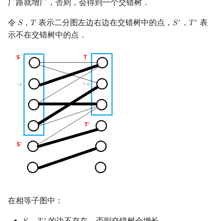
广路就增广，否则，会得到一个交错树．
Min_25 筛
令
，
表示二分图左边右边在交错树中的点，
，
表
′
′
𝑆
𝑇
𝑆
𝑇
S
T
S
′
T
′
洲阁筛
示不在交错树中的点．
类欧几里德算法
Meissel–Lehmer 算法
连分数
Stern–Brocot 树与 Farey
二次域
Pell 方程
在相等子图中：
的边不存在，否则交错树会增长．
′