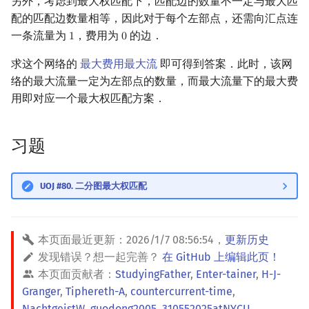
另外，考虑到最大权匹配下，匹配边的数量不一定与最大匹
配的匹配边数量相等，因此对于每个左部点，还需向汇点连
一条流量为
，费用为
的边．
1
0
1
0
求这个网络的
最大费用最大流
即可得到答案．此时，该网
络的最大流量一定为左部点的数量，而最大流量下的最大费
用即对应一个最大权匹配方案．
习题
UOJ #80. 二分图最大权匹配
本页面最近更新：
2026/1/7 08:56:54
，
更新历史
发现错误？想一起完善？
在 GitHub 上编辑此页！
本页面贡献者：
StudyingFather
,
Enter-tainer
,
H-J-
Granger
,
Tiphereth-A
,
countercurrent-time
,
NachtgeistW
,
guodong2005
,
310552025atNYCU
,