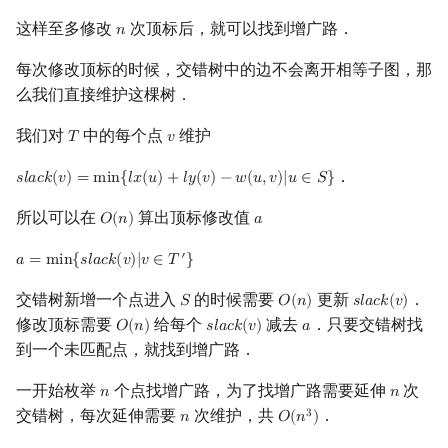
这样至多修改
次顶标后，就可以找到增广路．
𝑛
n
每次修改顶标的时候，交错树中的边不会离开相等子图，那
么我们直接维护这棵树．
我们对
中的每个点
维护
𝑇
𝑣
T
v
．
𝑠
𝑙
𝑎
𝑐
𝑘
(
𝑣
)
=
m
i
n
{
𝑙
𝑥
(
𝑢
)
+
𝑙
𝑦
(
𝑣
)
−
𝑤
(
𝑢
,
𝑣
)
|
𝑢
∈
𝑆
}
s
l
a
c
k
(
v
)
=
min
{
l
x
(
u
)
+
l
y
(
v
)
−
w
(
u
,
v
)
|
u
∈
S
}
所以可以在
算出顶标修改值
𝑂
(
𝑛
)
𝑎
O
(
n
)
a
′
𝑎
=
m
i
n
{
𝑠
𝑙
𝑎
𝑐
𝑘
(
𝑣
)
|
𝑣
∈
𝑇
}
a
=
min
{
s
l
a
c
k
(
v
)
|
v
∈
T
′
}
交错树新增一个点进入
的时候需要
更新
．
𝑆
𝑂
(
𝑛
)
𝑠
𝑙
𝑎
𝑐
𝑘
(
𝑣
)
S
O
(
n
)
s
l
a
c
k
(
v
)
修改顶标需要
给每个
减去
．只要交错树找
𝑂
(
𝑛
)
𝑠
𝑙
𝑎
𝑐
𝑘
(
𝑣
)
𝑎
O
(
n
)
s
l
a
c
k
(
v
)
a
到一个未匹配点，就找到增广路．
一开始枚举
个点找增广路，为了找增广路需要延伸
次
𝑛
𝑛
n
n
交错树，每次延伸需要
次维护，共
．
3
𝑛
𝑂
(
𝑛
)
n
O
(
n
3
)