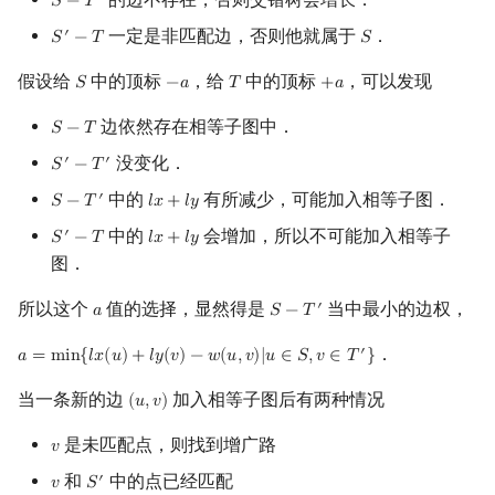
𝑆
−
𝑇
S
−
T
′
一定是非匹配边，否则他就属于
．
′
𝑆
−
𝑇
𝑆
S
′
−
T
S
假设给
中的顶标
，给
中的顶标
，可以发现
𝑆
−
𝑎
𝑇
+
𝑎
S
−
a
T
+
a
边依然存在相等子图中．
𝑆
−
𝑇
S
−
T
没变化．
′
′
𝑆
−
𝑇
S
′
−
T
′
中的
有所减少，可能加入相等子图．
′
𝑆
−
𝑇
𝑙
𝑥
+
𝑙
𝑦
S
−
T
′
l
x
+
l
y
中的
会增加，所以不可能加入相等子
′
𝑆
−
𝑇
𝑙
𝑥
+
𝑙
𝑦
S
′
−
T
l
x
+
l
y
图．
所以这个
值的选择，显然得是
当中最小的边权，
′
𝑎
𝑆
−
𝑇
a
S
−
T
′
．
′
𝑎
=
m
i
n
{
𝑙
𝑥
(
𝑢
)
+
𝑙
𝑦
(
𝑣
)
−
𝑤
(
𝑢
,
𝑣
)
|
𝑢
∈
𝑆
,
𝑣
∈
𝑇
}
a
=
min
{
l
x
(
u
)
+
l
y
(
v
)
−
w
(
u
,
v
)
|
u
∈
S
,
v
∈
T
′
}
当一条新的边
加入相等子图后有两种情况
(
𝑢
,
𝑣
)
(
u
,
v
)
是未匹配点，则找到增广路
𝑣
v
和
中的点已经匹配
′
𝑣
𝑆
v
S
′