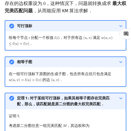
存在的边权重设为
，这种情况下，问题就转换成求
最大权
0
0
镜像站列表
Special Judge
Java 速成
前缀和 & 差分
IDA*
状压 DP
Boyer–Moore 算法
置换和排列
块状数据结构
虚树
扫描线
有限状态自动机
Dev-C++
文件操作
Lambda 表达式
归并排序
裴蜀定理 & 一次不定方程
多项式多点求值|快速插值
贝尔数
线性基
AVL 树
完美匹配问题
，从而能应用 KM 算法求解．
致谢
Testlib
Java 进阶
二分
回溯法
数位 DP
Z 函数（扩展 KMP）
弧度制与坐标系
单调栈
树分治
旋转卡壳
计算理论基础
CLion
pb_ds
堆排序
费马小定理 & 欧拉定理
多项式初等函数
伯努利数
线性映射
红黑树
可行顶标
Polygon
倍增
Dancing Links
插头 DP
AC 自动机
复数
单调队列
动态树分治
半平面交
字节顺序
Geany
编译优化
桶排序
模逆元
常系数齐次线性递推
Entringer Number
特征多项式
左偏红黑树
给每个节点
分配一个权值
，对于所有边
满足
𝑖
𝑙
(
𝑖
)
(
𝑢
,
𝑣
)
𝑤
(
𝑢
,
𝑣
)
i
l
(
i
)
(
u
,
v
)
w
(
u
,
v
)
≤
l
(
u
)
+
l
(
v
)
．
≤
𝑙
(
𝑢
)
+
𝑙
(
𝑣
)
OJ 工具
构造
Alpha–Beta 剪枝
计数 DP
后缀数组 (SA)
数论
ST 表
AHU 算法
平面最近点对
约瑟夫问题
Xcode
希尔排序
线性同余方程
多项式平移|连续点值平移
Eulerian Number
对角化
AA 树
相等子图
LaTeX 入门
优化
动态 DP
后缀自动机 (SAM)
多项式与生成函数
树状数组
树哈希
随机增量法
表达式求值
GUIDE
锦标赛排序
中国剩余定理
符号化方法
分拆数
Jordan标准型
在一组可行顶标下原图的生成子图，包含所有点但只包含满足
的边
．
Git
概率 DP
后缀平衡树
组合数学
线段树
树上随机游走
反演变换
在一台机器上规划任务
Sublime Text
Tim 排序
升幂引理
Lagrange 反演
范德蒙德卷积
𝑤
(
𝑢
,
𝑣
)
=
𝑙
(
𝑢
)
+
𝑙
(
𝑣
)
(
𝑢
,
𝑣
)
w
(
u
,
v
)
=
l
(
u
)
+
l
(
v
)
(
u
,
v
)
DP 套 DP
广义后缀自动机
线性代数
划分树
计算几何杂项
主元素问题
CP Editor
排序相关 STL
阶乘取模
形式幂级数复合|复合逆
Pólya 计数
定理 1 : 对于某组可行顶标，如果其相等子图存在完美匹
配，那么，该匹配就是原二分图的最大权完美匹配．
DP 优化
后缀树
线性规划
二叉搜索树 & 平衡树
Garsia–Wachs 算法
Code::Blocks
排序应用
卢卡斯定理
普通生成函数
图论计数
证明 1.
其它 DP 方法
Manacher
抽象代数
跳表
15-puzzle
同余方程
指数生成函数
考虑原二分图任意一组完美匹配
，其边权和为
𝑀
M