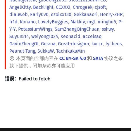
AngelKitty
,
Backl1ght
,
CCXXXI
,
Chrogeek
,
cjsoft
,
diauweb
,
Early0v0
,
ezoixx130
,
GekkaSaori
,
Henry-ZHR
,
Ir1d
,
Konano
,
LovelyBuggies
,
Makkiy
,
mgt
,
minghu6
,
P-
Y-Y
,
PotassiumWings
,
SamZhangQingChuan
,
sshwy
,
Suyun514
,
weiyong1024
,
Xeonacid
,
accelsao
,
GavinZhengOI
,
Gesrua
,
Great-designer
,
kxccc
,
lychees
,
Peanut-Tang
,
SukkaW
,
TachikakaMin
本页面的全部内容在
CC BY-SA 4.0
和
SATA
协议之条
款下提供，附加条款亦可能应用