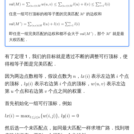
𝑛
𝑣
𝑎
𝑙
(
𝑀
)
=
∑
𝑤
(
𝑢
,
𝑣
)
≤
∑
𝑙
(
𝑢
)
+
𝑙
(
𝑣
)
≤
∑
𝑙
(
𝑖
)
v
a
l
(
M
)
=
∑
(
u
,
v
)
∈
M
w
(
u
,
v
)
≤
∑
(
u
,
v
)
∈
M
l
(
u
)
+
l
(
v
)
≤
∑
i
=
1
n
l
(
i
)
回文树
概率论
可持久化数据结构
Kahan 求和
二次剩余
(
𝑢
,
𝑣
)
∈
𝑀
(
𝑢
,
𝑣
)
∈
𝑀
𝑖
=
1
任意一组可行顶标的相等子图的完美匹配
的边权和
′
𝑀
M
′
序列自动机
博弈论
树套树
珂朵莉树/颜色段均摊
阶 & 原根
𝑛
′
𝑣
𝑎
𝑙
(
𝑀
)
=
∑
𝑙
(
𝑢
)
+
𝑙
(
𝑣
)
=
∑
𝑙
(
𝑖
)
v
a
l
(
M
′
)
=
∑
(
u
,
v
)
∈
M
l
(
u
)
+
l
(
v
)
=
∑
i
=
1
n
l
(
i
)
(
𝑢
,
𝑣
)
∈
𝑀
𝑖
=
1
即任意一组完美匹配的边权和都不会大于
，那个
就是最
′
′
𝑣
𝑎
𝑙
(
𝑀
)
𝑀
v
a
l
(
M
′
)
M
′
最小表示法
数值算法
K-D Tree
空间优化简介
离散对数
大权匹配．
Lyndon 分解
序理论
动态树
高次剩余 & 单位根
有了定理 1，我们的目标就是透过不断的调整可行顶标，使
得相等子图是完美匹配．
Main–Lorentz 算法
杨氏矩阵
析合树
数论分块
因为两边点数相等，假设点数为
，
表示左边第
个点
𝑛
𝑙
𝑥
(
𝑖
)
𝑖
n
l
x
(
i
)
i
拟阵
PQ 树
狄利克雷卷积
的顶标，
表示右边第
个点的顶标，
表示左边
𝑙
𝑦
(
𝑖
)
𝑖
𝑤
(
𝑢
,
𝑣
)
l
y
(
i
)
i
w
(
u
,
v
)
第
个点和右边第
个点之间的权重．
𝑢
𝑣
u
v
Berlekamp–Massey 算法
手指树
莫比乌斯反演
首先初始化一组可行顶标，例如
霍夫曼树
杜教筛
𝑙
𝑥
(
𝑖
)
=
m
a
x
{
𝑤
(
𝑖
,
𝑗
)
}
,
𝑙
𝑦
(
𝑖
)
=
0
l
x
(
i
)
=
max
1
≤
j
≤
n
{
w
(
i
,
j
)
}
,
l
y
(
i
)
=
0
1
≤
𝑗
≤
𝑛
Powerful Number 筛
然后选一个未匹配点，如同最大匹配一样求增广路．找到增