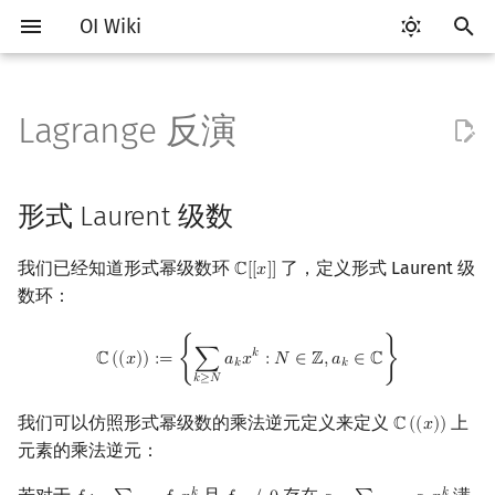
OI Wiki
键
入
Lagrange 反演
Getting Started
比赛相关简介
工具软件简介
语言基础简介
算法基础简介
搜索部分简介
动态规划部分简介
字符串部分简介
数字系统简介
数论基础
形式 Laurent 级数
排列组合
线性代数简介
线性规划基础
基本概念
基本概念
博弈论简介
插值
数据结构部分简介
图论部分简介
计算几何部分简介
杂项简介
RMQ
OI 赛事与赛制
题型概述
读入、输出优化
Vim
评测工具简介
Testlib 简介
Hello, World!
C++ 标准库简介
类
复杂度简介
排序简介
DP 优化简介
后缀数组简介
并查集
堆简介
分块思想
线段树基础
二叉搜索树 & 平衡树
可持久化数据结构简介
线段树套线段树
Link Cut Tree
树基础
最短路
最小生成树
强连通分量
网络流简介
图匹配
离线算法简介
随机函数
以
开
关于本项目
赛事
代码编辑工具
C++ 基础
复杂度
DFS（搜索）
动态规划基础
字符串基础
进位制
模算术简介
形式留数
抽屉原理
向量
单纯形法
群论
条件概率与独立性
公平组合游戏
数值积分
栈
图论相关概念
二维计算几何基础
离散化
并查集应用
ICPC/CCPC 赛事与赛制
交互题
分段打表
Emacs
Arbiter
通用
C++ 语法基础
STL 容器
命名空间
均摊复杂度
选择排序
单调队列/单调栈优化
最优原地后缀排序算法
并查集复杂度
二叉堆
块状数组
线段树合并 & 分裂
Treap
可持久化线段树
平衡树套线段树
全局平衡二叉树
树的直径
差分约束
最小树形图
双连通分量
最大流
二分图最大匹配
CDQ 分治
随机化技巧
形式 Laurent 级数
始
如何参与
题型
评测工具
C++ 标准库
枚举
BFS（搜索）
记忆化搜索
标准库
平衡三进制
素数
复合逆
容斥原理
内积和外积
环论
随机变量
零和游戏
高斯消元
队列
图的存储
三维计算几何基础
双指针
括号序列
常见错误
VS Code
Cena
Generator
变量
STL 算法
值类别
冒泡排序
斜率优化
配对堆
块状链表
李超线段树
Splay 树
可持久化块状数组
线段树套平衡树
Euler Tour Tree
树的中心
k 短路
最小直径生成树
割点和桥
最小割
二分图最大权匹配
整体二分
爬山算法
我们已经知道形式幂级数环
了，定义形式 Laurent 级
ℂ
[
[
𝑥
]
]
C
[
[
x
]
]
搜
数环：
OI Wiki 不是什么
学习路线
命令行
C++ 进阶
模拟
双向搜索
背包 DP
字符串匹配
格雷码
最大公约数
Lagrange 反演公式
斐波那契数列
矩阵
域论
随机变量的数字特征
非公平组合游戏
牛顿迭代法
链表
DFS（图论）
距离
离线算法
线段树与离线询问
常见技巧
Atom
CCR Plus
Validator
运算
bitset
重载运算符
插入排序
四边形不等式优化
左偏树
树分块
猫树
WBLT
可持久化平衡树
树状数组套权值线段树
Top Tree
树的重心
同余最短路
圆方树
费用流
一般图最大匹配
莫队算法
模拟退火
索
C
(
(
x
)
)
:=
{
∑
k
≥
N
a
k
x
k
:
N
∈
Z
,
a
k
∈
C
}
𝑘
ℂ
(
(
𝑥
)
)
:
=
{
∑
𝑎
𝑥
:
𝑁
∈
ℤ
,
𝑎
∈
ℂ
}
格式手册
学习资源
命令行编译与调试
C++ 与其他常用语言的区别
递归 & 分治
启发式搜索
区间 DP
字符串哈希
欧拉函数
参考文献
错位排列
初等变换
Schreier–Sims 算法
概率不等式
哈希表
BFS（图论）
Pick 定理
分数规划
Eclipse
Lemon
Interactor
流程控制语句
string
引用
计数排序
Slope Trick 优化
Sqrt Tree
区间最值操作 & 区间历史
替罪羊树
可持久化字典树
分块套树状数组
最近公共祖先
点/边连通度
上下界网络流
一般图最大权匹配
𝑘
𝑘
𝑘
≥
𝑁
值
数学符号表
技巧
编译器
Pascal 转 C++ 急救
贪心
A*
DAG 上的 DP
字典树 (Trie)
筛法
卡特兰数
行列式
并查集
树上问题
三角剖分
随机化
Notepad++
Checker
高级数据类型
pair
常量
基数排序
WQS 二分
笛卡尔树
可持久化可并堆
树链剖分
Stoer–Wagner 算法
稳定匹配
我们可以仿照形式幂级数的乘法逆元定义来定义
上
ℂ
(
(
𝑥
)
)
C
(
(
x
)
)
Kinetic Tournament Tree
元素的乘法逆元：
F.A.Q.
出题
WSL (Windows 10)
Python 速成
排序
迭代加深搜索
树形 DP
前缀函数与 KMP 算法
分解质因数
斯特林数
线性空间
堆
有向无环图
凸包
悬线法
Kate
函数
新版 C++ 特性
快速排序
状态设计优化
Size Balanced Tree
树上启发式合并
𝑘
𝑘