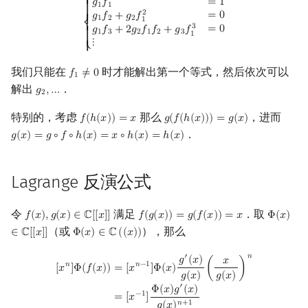
{
g
1
f
1
=
1
g
1
f
2
+
g
2
f
1
2
=
0
g
1
f
3
+
2
g
2
f
1
f
2
+
g
3
f
1
3
=
0
⋮
⎧
𝑔
𝑓
=
1
{

1
1
{

2
=
0
𝑔
𝑓
+
𝑔
𝑓
1
2
2
{
1
⎨
3
=
0
𝑔
𝑓
+
2
𝑔
𝑓
𝑓
+
𝑔
𝑓
{

1
3
2
1
2
3
1
{

⋮
⎩
{
我们只能在
时才能解出第一个等式，然后依次可以
𝑓
≠
0
f
1
≠
0
1
解出
．
𝑔
,
…
g
2
,
…
2
特别的，考虑
那么
，进而
𝑓
(
ℎ
(
𝑥
)
)
=
𝑥
𝑔
(
𝑓
(
ℎ
(
𝑥
)
)
)
=
𝑔
(
𝑥
)
f
(
h
(
x
)
)
=
x
g
(
f
(
h
(
x
)
)
)
=
g
(
x
)
．
𝑔
(
𝑥
)
=
𝑔
∘
𝑓
∘
ℎ
(
𝑥
)
=
𝑥
∘
ℎ
(
𝑥
)
=
ℎ
(
𝑥
)
g
(
x
)
=
g
∘
f
∘
h
(
x
)
=
x
∘
h
(
x
)
=
h
(
x
)
Lagrange 反演公式
令
满足
．取
𝑓
(
𝑥
)
,
𝑔
(
𝑥
)
∈
ℂ
[
[
𝑥
]
]
𝑓
(
𝑔
(
𝑥
)
)
=
𝑔
(
𝑓
(
𝑥
)
)
=
𝑥
Φ
(
𝑥
)
f
(
x
)
,
g
(
x
)
∈
C
[
[
x
]
]
f
(
g
(
x
)
)
=
g
(
f
(
x
)
)
=
x
Φ
(
x
)
∈
C
[
（或
），那么
∈
ℂ
[
[
𝑥
]
]
Φ
(
𝑥
)
∈
ℂ
(
(
𝑥
)
)
Φ
(
x
)
∈
C
(
(
x
)
)
𝑛
′
[
x
n
]
Φ
(
f
(
x
)
)
=
[
x
n
−
1
]
Φ
(
x
)
g
′
(
x
)
g
(
x
)
(
x
g
(
x
)
)
n
=
[
x
−
1
]
Φ
(
x
)
g
′
(
x
)
g
(
x
)
n
+
1
𝑔
(
𝑥
)
𝑥
𝑛
−
1
𝑛
=
[
𝑥
]
Φ
(
𝑥
)
(
)
[
𝑥
]
Φ
(
𝑓
(
𝑥
)
)
𝑔
(
𝑥
)
𝑔
(
𝑥
)
′
Φ
(
𝑥
)
𝑔
(
𝑥
)
−
1
=
[
𝑥
]
𝑛
+
1
𝑔
(
𝑥
)