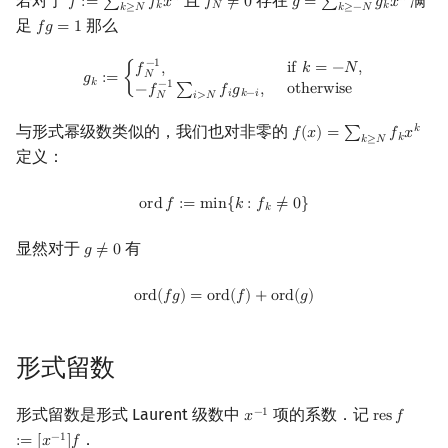
若对于
且
存在
满
𝑓
:
=
∑
𝑓
𝑥
𝑓
≠
0
𝑔
=
∑
𝑔
𝑥
f
:=
∑
k
≥
N
f
k
x
k
f
N
≠
0
g
=
∑
k
≥
−
N
g
k
x
k
𝑘
𝑁
𝑘
𝑘
≥
𝑁
𝑘
≥
−
𝑁
足
那么
𝑓
𝑔
=
1
f
g
=
1
镜像站列表
Special Judge
Java 速成
前缀和 & 差分
IDA*
状压 DP
Boyer–Moore 算法
裴蜀定理 & 一次不定方程
贝尔数
线性基
块状数据结构
拓扑排序
扫描线
有限状态自动机
Dev-C++
文件操作
Lambda 表达式
归并排序
AVL 树
虚树
g
k
:=
{
f
N
−
1
,
if
k
=
−
N
,
−
f
N
−
1
∑
i
>
N
f
g
k
−
i
,
otherwise
−
1
i
f
𝑘
=
−
𝑁
,
𝑓
,
𝑁
致谢
Testlib
Java 进阶
二分
回溯法
数位 DP
Z 函数（扩展 KMP）
费马小定理 & 欧拉定理
伯努利数
线性映射
单调栈
最短路问题
旋转卡壳
计算理论基础
CLion
pb_ds
堆排序
红黑树
树分治
𝑔
:
=
{
𝑘
−
1
o
t
h
e
r
w
i
s
e
−
𝑓
∑
𝑓
𝑔
,
𝑖
𝑘
−
𝑖
𝑖
>
𝑁
𝑁
Polygon
倍增
Dancing Links
插头 DP
AC 自动机
模逆元
Entringer Number
特征多项式
单调队列
生成树问题
半平面交
字节顺序
Geany
编译优化
桶排序
左偏红黑树
动态树分治
与形式幂级数类似的，我们也对非零的
𝑘
𝑓
(
𝑥
)
=
∑
𝑓
𝑥
f
(
x
)
=
∑
k
≥
N
f
k
x
k
𝑘
𝑘
≥
𝑁
定义：
OJ 工具
构造
Alpha–Beta 剪枝
计数 DP
后缀数组 (SA)
线性同余方程
Eulerian Number
对角化
ST 表
斯坦纳树
平面最近点对
约瑟夫问题
Xcode
希尔排序
AA 树
AHU 算法
ord
f
:=
min
{
k
:
f
k
≠
0
}
o
r
d
𝑓
:
=
m
i
n
{
𝑘
:
𝑓
≠
0
}
𝑘
LaTeX 入门
优化
动态 DP
后缀自动机 (SAM)
中国剩余定理
分拆数
Jordan标准型
树状数组
拆点
随机增量法
表达式求值
GUIDE
锦标赛排序
树哈希
显然对于
有
𝑔
≠
0
g
≠
0
Git
概率 DP
后缀平衡树
升幂引理
范德蒙德卷积
线段树
连通性相关
反演变换
在一台机器上规划任务
Sublime Text
Tim 排序
树上随机游走
ord
(
f
g
)
=
ord
(
f
)
+
ord
(
g
)
o
r
d
(
𝑓
𝑔
)
=
o
r
d
(
𝑓
)
+
o
r
d
(
𝑔
)
DP 套 DP
广义后缀自动机
阶乘取模
Pólya 计数
划分树
环计数问题
计算几何杂项
主元素问题
CP Editor
排序相关 STL
形式留数
DP 优化
后缀树
卢卡斯定理
图论计数
二叉搜索树 & 平衡树
最小环
Garsia–Wachs 算法
Code::Blocks
排序应用
形式留数是形式 Laurent 级数中
项的系数．记
−
1
𝑥
r
e
s
𝑓
x
−
1
res
f
:=
[
x
−
1
]
f
其它 DP 方法
Manacher
同余方程
跳表
2-SAT
15-puzzle
．
−
1
:
=
[
𝑥
]
𝑓