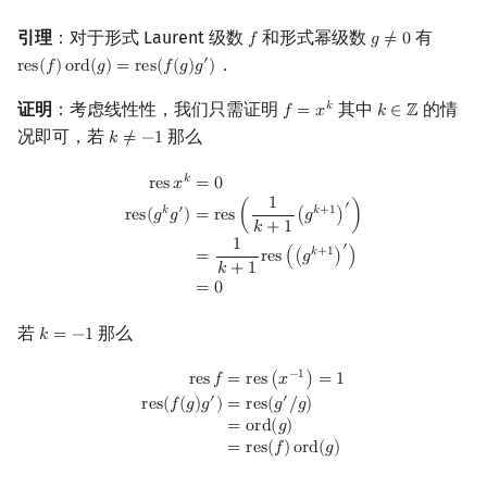
Min_25 筛
矩阵树定理
引理
：对于形式 Laurent 级数
和形式幂级数
有
𝑓
𝑔
≠
0
f
g
≠
0
．
′
r
e
s
(
𝑓
)
o
r
d
(
𝑔
)
=
r
e
s
(
𝑓
(
𝑔
)
𝑔
)
res
(
f
)
ord
(
g
)
=
res
(
f
(
g
)
g
′
)
洲阁筛
LGV 引理
证明
：考虑线性性，我们只需证明
其中
的情
𝑘
𝑓
=
𝑥
𝑘
∈
ℤ
f
=
x
k
k
∈
Z
类欧几里德算法
最大团搜索算法
况即可，若
那么
𝑘
≠
−
1
k
≠
−
1
Meissel–Lehmer 算法
支配树
res
x
k
=
0
res
(
g
k
g
′
)
=
res
(
1
k
+
1
(
g
k
+
1
)
′
)
=
1
k
+
1
res
(
(
g
k
+
1
)
′
)
=
0
𝑘
=
0
r
e
s
𝑥
1
′
𝑘
′
𝑘
+
1
r
e
s
(
𝑔
𝑔
)
=
r
e
s
(
(
𝑔
)
)
𝑘
+
1
连分数
图上随机游走
1
′
𝑘
+
1
=
r
e
s
(
(
𝑔
)
)
𝑘
+
1
Stern–Brocot 树与 Farey 序列
=
0
若
那么
𝑘
=
−
1
k
=
−
1
二次域
res
f
=
res
(
x
−
1
)
=
1
res
(
f
(
g
)
g
′
)
=
res
(
g
′
/
g
)
=
ord
(
g
)
=
res
(
f
)
ord
(
g
)
−
1
r
e
s
𝑓
=
r
e
s
(
𝑥
)
=
1
Pell 方程
′
′
r
e
s
(
𝑓
(
𝑔
)
𝑔
)
=
r
e
s
(
𝑔
/
𝑔
)
=
o
r
d
(
𝑔
)
=
r
e
s
(
𝑓
)
o
r
d
(
𝑔
)