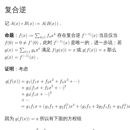
复合逆
记
．
𝐴
(
𝑥
)
∘
𝐵
(
𝑥
)
:
=
𝐴
(
𝐵
(
𝑥
)
)
A
(
x
)
∘
B
(
x
)
:=
A
(
B
(
x
)
)
命题
：
存在复合逆
当且仅当
𝑘
⟨
−
1
⟩
𝑓
(
𝑥
)
:
=
∑
𝑓
𝑥
𝑓
(
𝑥
)
f
(
x
)
:=
∑
k
≥
1
f
k
x
k
f
⟨
−
1
⟩
(
x
)
𝑘
𝑘
≥
1
，此时
是唯一的．进一步说：若
′
⟨
−
1
⟩
𝑓
(
0
)
=
0
≠
𝑓
(
0
)
𝑓
(
𝑥
)
f
(
0
)
=
0
≠
f
′
(
0
)
f
⟨
−
1
⟩
(
x
)
满足
或
那么
𝑘
𝑔
(
𝑥
)
=
∑
𝑔
𝑥
𝑓
(
𝑔
(
𝑥
)
)
=
𝑥
𝑔
(
𝑓
(
𝑥
)
)
=
𝑥
g
(
x
)
=
∑
k
≥
1
g
k
x
k
f
(
g
(
x
)
)
=
x
g
(
f
(
x
)
)
=
x
𝑘
𝑘
≥
1
．
⟨
−
1
⟩
𝑔
(
𝑥
)
=
𝑓
(
𝑥
)
g
(
x
)
=
f
⟨
−
1
⟩
(
x
)
证明
：考虑
g
(
f
(
x
)
)
=
g
1
(
f
1
x
+
f
2
x
2
+
f
3
x
3
+
⋯
)
+
g
2
(
f
1
x
+
f
2
x
2
+
⋯
)
2
+
g
3
(
f
1
x
+
⋯
)
3
+
⋯
=
2
3
𝑔
(
𝑓
(
𝑥
)
)
=
𝑔
(
𝑓
𝑥
+
𝑓
𝑥
+
𝑓
𝑥
+
⋯
)
1
1
2
3
2
2
+
𝑔
(
𝑓
𝑥
+
𝑓
𝑥
+
⋯
)
2
1
2
3
+
𝑔
(
𝑓
𝑥
+
⋯
)
3
1
+
⋯
2
2
3
=
𝑔
𝑓
𝑥
+
(
𝑔
𝑓
+
𝑔
𝑓
)
𝑥
+
(
𝑔
𝑓
+
2
𝑔
𝑓
𝑓
+
𝑔
𝑓
)

1
1
1
2
2
1
3
2
1
2
3
1
1
因为
所以有下面的方程组
𝑔
(
𝑓
(
𝑥
)
)
=
𝑥
g
(
f
(
x
)
)
=
x