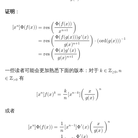
证明
：
[
x
n
]
Φ
(
f
(
x
)
)
=
res
(
Φ
(
f
(
x
)
)
x
n
+
1
)
=
res
(
Φ
(
f
(
g
(
x
)
)
)
g
′
(
x
)
g
(
x
)
n
+
1
)
⋅
(
ord
(
g
(
Φ
(
𝑓
(
𝑥
)
)
𝑛
[
𝑥
]
Φ
(
𝑓
(
𝑥
)
)
=
r
e
s
(
)
𝑛
+
1
𝑥
′
Φ
(
𝑓
(
𝑔
(
𝑥
)
)
)
𝑔
(
𝑥
)
−
1
=
r
e
s
(
)
⋅
(
o
r
d
(
𝑔
(
𝑥
)
)
)
𝑛
+
1
𝑔
(
𝑥
)
′
Φ
(
𝑥
)
𝑔
(
𝑥
)
=
r
e
s
(
)
𝑛
+
1
𝑔
(
𝑥
)
一些读者可能会更加熟悉下面的版本：对于
𝑘
∈
ℤ
,
𝑛
k
∈
Z
≥
0
,
n
∈
Z
>
0
≥
0
有
∈
ℤ
>
0
𝑛
[
x
n
]
f
(
x
)
k
=
k
n
[
x
n
−
k
]
(
x
g
(
x
)
)
n
𝑘
𝑥
𝑛
𝑘
𝑛
−
𝑘
[
𝑥
]
𝑓
(
𝑥
)
=
[
𝑥
]
(
)
𝑛
𝑔
(
𝑥
)
或者
𝑛
[
x
n
]
Φ
(
f
(
x
)
)
=
1
n
[
x
n
−
1
]
Φ
′
(
x
)
(
x
g
(
x
)
)
n
=
1
n
[
x
−
1
]
Φ
′
(
x
)
g
(
x
)
n
1
𝑥
𝑛
−
1
′
𝑛
=
[
𝑥
]
Φ
(
𝑥
)
(
)
[
𝑥
]
Φ
(
𝑓
(
𝑥
)
)
𝑛
𝑔
(
𝑥
)
′
Φ
(
𝑥
)