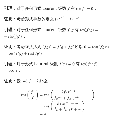
回文树
二次剩余
可持久化数据结构
欧拉图
Kahan 求和
引理
：对于任何形式 Laurent 级数
有
．
′
𝑓
r
e
s
𝑓
=
0
f
res
f
′
=
0
′
序列自动机
阶 & 原根
树套树
哈密顿图
珂朵莉树/颜色段均摊
证明
：考虑形式导数的定义
．
𝑘
𝑘
−
1
(
𝑥
)
=
𝑘
𝑥
(
x
k
)
′
=
k
x
k
−
1
引理
：对于任何形式 Laurent 级数
有
′
𝑓
,
𝑔
r
e
s
(
𝑓
𝑔
)
=
f
,
g
res
(
f
′
g
)
=
−
res
(
f
g
′
)
最小表示法
离散对数
K-D Tree
二分图
空间优化简介
．
′
−
r
e
s
(
𝑓
𝑔
)
Lyndon 分解
高次剩余 & 单位根
动态树
平面图
证明
：考虑乘法法则
所以
′
′
′
′
(
𝑓
𝑔
)
=
𝑓
𝑔
+
𝑓
𝑔
0
=
r
e
s
(
(
𝑓
𝑔
)
)
(
f
g
)
′
=
f
′
g
+
f
g
′
0
=
res
(
(
f
g
)
′
)
=
res
(
f
′
．
′
′
=
r
e
s
(
𝑓
𝑔
)
+
r
e
s
(
𝑓
𝑔
)
Main–Lorentz 算法
数论分块
析合树
弦图
引理
：对于形式 Laurent 级数
有
′
𝑓
(
𝑥
)
≠
0
r
e
s
(
𝑓
/
𝑓
)
f
(
x
)
≠
0
res
(
f
′
/
f
)
=
ord
f
狄利克雷卷积
PQ 树
图的着色
．
=
o
r
d
𝑓
证明
：设
那么
o
r
d
𝑓
=
𝑘
ord
f
=
k
莫比乌斯反演
手指树
网络流
res
(
f
′
f
)
=
res
(
k
f
k
x
k
−
1
+
⋯
f
k
x
k
+
f
k
+
1
x
k
+
1
+
⋯
)
=
res
(
k
f
k
x
−
1
+
⋯
f
k
+
f
k
+
1
x
𝑘
−
1
′
𝑘
𝑓
𝑥
+
⋯
𝑓
𝑘
杜教筛
霍夫曼树
图的匹配
=
r
e
s
(
)
r
e
s
(
)
𝑘
𝑘
+
1
𝑓
𝑓
𝑥
+
𝑓
𝑥
+
⋯
𝑘
𝑘
+
1
−
1
𝑘
𝑓
𝑥
+
⋯
𝑘
=
r
e
s
(
)
Powerful Number 筛
Prüfer 序列
𝑓
+
𝑓
𝑥
+
⋯
𝑘
𝑘
+
1
=
𝑘