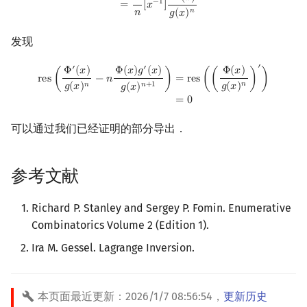
1
−
1
=
[
𝑥
]
𝑛
𝑛
𝑔
(
𝑥
)
发现
′
res
(
Φ
′
(
x
)
g
(
x
)
n
−
n
Φ
(
x
)
g
′
(
x
)
g
(
x
)
n
+
1
)
=
res
(
(
Φ
(
x
)
g
(
x
)
n
)
′
)
=
0
′
′
Φ
(
𝑥
)
Φ
(
𝑥
)
Φ
(
𝑥
)
𝑔
(
𝑥
)
=
r
e
s
(
(
)
)
r
e
s
(
−
𝑛
)
𝑛
𝑛
𝑛
+
1
𝑔
(
𝑥
)
𝑔
(
𝑥
)
𝑔
(
𝑥
)
=
0
可以通过我们已经证明的部分导出．
参考文献
Richard P. Stanley and Sergey P. Fomin. Enumerative
Combinatorics Volume 2 (Edition 1).
Ira M. Gessel. Lagrange Inversion.
本页面最近更新：
2026/1/7 08:56:54
，
更新历史