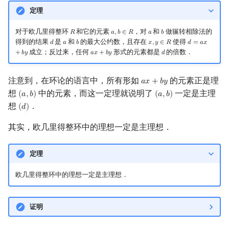
定理
对于欧几里得整环
和它的元素
，对
和
做辗转相除法的
𝑅
𝑎
,
𝑏
∈
𝑅
𝑎
𝑏
R
a
,
b
∈
R
a
b
得到的结果
是
和
的最大公约数，且存在
使得
𝑑
𝑎
𝑏
𝑥
,
𝑦
∈
𝑅
𝑑
=
𝑎
𝑥
d
a
b
x
,
y
∈
R
d
=
a
x
+
b
y
成立；反过来，任何
形式的元素都是
的倍数．
+
𝑏
𝑦
𝑎
𝑥
+
𝑏
𝑦
𝑑
a
x
+
b
y
d
注意到，在环论的语言中，所有形如
的元素正是理
𝑎
𝑥
+
𝑏
𝑦
a
x
+
b
y
想
中的元素，而这一定理就说明了
一定是主理
(
𝑎
,
𝑏
)
(
𝑎
,
𝑏
)
(
a
,
b
)
(
a
,
b
)
想
．
(
𝑑
)
(
d
)
其实，欧几里得整环中的理想一定是主理想．
定理
欧几里得整环中的理想一定是主理想．
证明