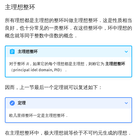
主理想整环
所有理想都是主理想的整环叫做主理想整环．这是性质相当
良好，也十分常见的一类整环．在这些整环中，环中理想的
概念就等同于整数中倍数的概念．
主理想整环
对于整环
，如果它的每个理想都是主理想，则称它为
主理想整环
𝑅
R
（principal idel domain, PID）．
因而，上一节最后一个定理就可以复述如下：
定理
欧几里得整环一定是主理想整环．
在主理想整环中，极大理想就等价于不可约元生成的理想．