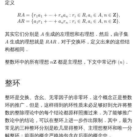
定义
R
A
=
{
r
1
a
1
+
⋯
+
r
n
a
n
:
r
i
∈
R
,
a
i
∈
A
,
n
∈
Z
}
,
A
R
=
{
a
1
r
1
+
⋯
+
a
n
r
n
:
r
i
∈
R
,
a
i
𝑅
𝐴
=
{
𝑟
𝑎
+
⋯
+
𝑟
𝑎
:
𝑟
∈
𝑅
,
𝑎
∈
𝐴
,
𝑛
∈
𝐙
}
,
1
1
𝑛
𝑛
𝑖
𝑖
𝐴
𝑅
=
{
𝑎
𝑟
+
⋯
+
𝑎
𝑟
:
𝑟
∈
𝑅
,
𝑎
∈
𝐴
,
𝑛
∈
𝐙
}
.
1
1
𝑛
𝑛
𝑖
𝑖
其实它们分别是
生成的左理想和右理想．然后，由子集
𝐴
A
生成的理想就是
．对于交换环，定义出来的这些结
𝐴
𝑅
𝐴
𝑅
A
R
A
R
构都相同．
整数环中的所有理想
都是主理想，下文中常记作
．
𝑛
𝐙
(
𝑛
)
n
Z
(
n
)
整环
整环是交换、含幺、无零因子的非零环．这个概念正是整数
环的推广．但是，这样得到的环性质未必足够好到允许将整
数的整除理论中的每个结论都原样照搬过来．为了能够推广
数论中的结论，可以在整环上进一步作出限制．其中，最为
常见的三种整环分别是欧几里得整环、主理想整环和唯一分
解整环；前面的概念严格地包含在后面的概念中．