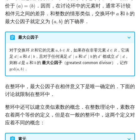
价于
．因而，在讨论环中的元素时，通常不计较
(
𝑎
)
=
(
𝑏
)
(
a
)
=
(
b
)
相伴元之间的差异．和整数的情形类似，交换环中
和
的
𝑎
𝑏
a
b
最大公因子就定义为
的下确界．
{
𝑎
,
𝑏
}
{
a
,
b
}
最大公因子
对于交换环
和它的元素
，如果存在非零元素
，它满
𝑅
𝑎
,
𝑏
∈
𝑅
𝑑
∈
𝑅
R
a
,
b
∈
R
d
∈
R
足
和
，且对于任何满足
和
的
都成立
，
′
′
′
′
𝑑
∣
𝑎
𝑑
∣
𝑏
𝑑
∣
𝑎
𝑑
∣
𝑏
𝑑
𝑑
∣
𝑑
d
∣
a
d
∣
b
d
′
∣
a
d
′
∣
b
d
′
d
′
∣
d
则称
是
和
的
最大公因子
（greatest common divisor），记作
𝑑
𝑎
𝑏
d
a
b
．
g
c
d
(
𝑎
,
𝑏
)
gcd
(
a
,
b
)
在整环中，最大公因子在相伴意义下是唯一确定的．下面的
讨论就限制在整环中．
整环中还可以建立类似素数的概念．在整数理论中，素数存
在着两个等价的定义，但是在一般的整环中，这两个定义对
应着不同的概念：
素元