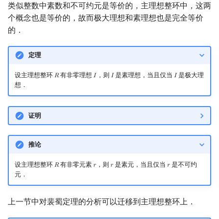
类似整数中素数和不可约元是等价的，主理想整环中，这两
个概念也是等价的，故而极大理想和素理想也是完全等价
的．
定理
设主理想整环
有非零理想
，则
是素理想，当且仅当
是极大理
𝑅
𝐼
𝐼
𝐼
R
I
I
I
想．
证明
推论
设主理想整环
有非零元素
，则
是素元，当且仅当
是不可约
𝑅
𝑟
𝑟
𝑟
R
r
r
r
元．
上一节中对裴蜀定理的分析可以迁移到主理想整环上．