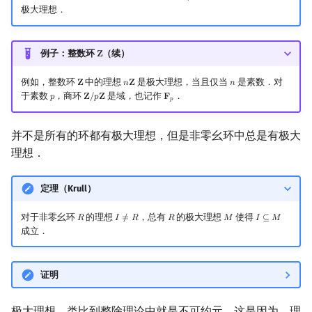
极大理想．
例子：整数环
（续）
𝐙
Z
例如，整数环
中的理想
是极大理想，当且仅当
是素数．对
𝐙
𝑛
𝐙
𝑛
Z
n
Z
n
于素数
，商环
是域，也记作
．
𝑝
𝐙
/
𝑝
𝐙
𝐅
p
Z
/
p
Z
F
p
𝑝
并不是所有的环都有极大理想，但是非零幺环中总是有极大
理想．
定理（Krull）
对于非零幺环
的理想
，总有
的极大理想
使得
𝑅
𝐼
≠
𝑅
𝑅
𝑀
𝐼
⊆
𝑀
R
I
≠
R
R
M
I
⊆
M
成立．
证明
极大理想，类比到整除理论中就是不可约元．这是因为，理