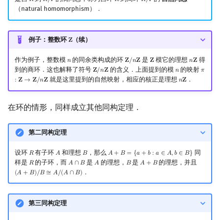
𝑅
𝑅
/
𝐼
𝑅
𝑅
/
𝐼
R
R
/
I
R
R
/
I
（natural homomorphism）．
例子：整数环
（续）
𝐙
Z
作为例子，整数模
的同余类构成的环
是
模它的理想
得
𝑛
𝐙
/
𝑛
𝐙
𝐙
𝑛
𝐙
n
Z
/
n
Z
Z
n
Z
到的商环．这也解释了符号
的含义．上面提到的模
的映射
𝐙
/
𝑛
𝐙
𝑛
𝜋
Z
/
n
Z
n
π
:
Z
→
Z
就是这里提到的自然映射，相应的核正是理想
．
:
𝐙
→
𝐙
/
𝑛
𝐙
𝑛
𝐙
n
Z
在环的情形，同样成立其他同构定理．
第二同构定理
设环
有子环
和理想
，那么
同
𝑅
𝐴
𝐵
𝐴
+
𝐵
=
{
𝑎
+
𝑏
:
𝑎
∈
𝐴
,
𝑏
∈
𝐵
}
R
A
B
A
+
B
=
{
a
+
b
:
a
∈
A
,
b
∈
B
}
样是
的子环，而
是
的理想，
是
的理想，并且
𝑅
𝐴
∩
𝐵
𝐴
𝐵
𝐴
+
𝐵
R
A
∩
B
A
B
A
+
B
．
(
𝐴
+
𝐵
)
/
𝐵
≅
𝐴
/
(
𝐴
∩
𝐵
)
(
A
+
B
)
/
B
≅
A
/
(
A
∩
B
)
第三同构定理