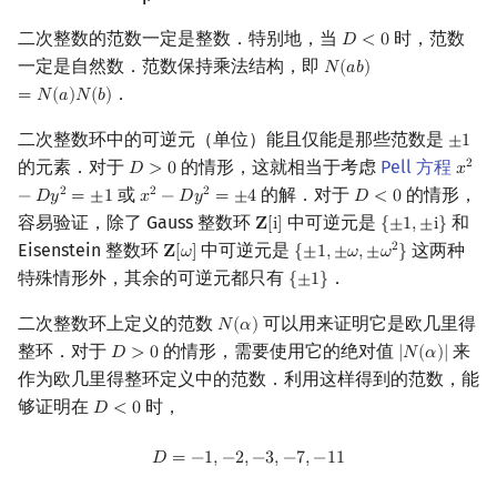
⎩
{
二次整数的范数一定是整数．特别地，当
时，范数
𝐷
<
0
D
<
0
一定是自然数．范数保持乘法结构，即
𝑁
(
𝑎
𝑏
)
N
(
a
b
)
=
N
(
a
)
N
(
b
)
．
=
𝑁
(
𝑎
)
𝑁
(
𝑏
)
二次整数环中的可逆元（单位）能且仅能是那些范数是
±
1
±
1
的元素．对于
的情形，这就相当于考虑
Pell 方程
2
𝐷
>
0
𝑥
D
>
0
x
2
−
D
或
的解．对于
的情形，
2
2
2
−
𝐷
𝑦
=
±
1
𝑥
−
𝐷
𝑦
=
±
4
𝐷
<
0
x
2
−
D
y
2
=
±
4
D
<
0
容易验证，除了 Gauss 整数环
中可逆元是
和
𝐙
[
i
]
{
±
1
,
±
i
}
Z
[
i
]
{
±
1
,
±
i
}
Eisenstein 整数环
中可逆元是
这两种
2
𝐙
[
𝜔
]
{
±
1
,
±
𝜔
,
±
𝜔
}
Z
[
ω
]
{
±
1
,
±
ω
,
±
ω
2
}
特殊情形外，其余的可逆元都只有
．
{
±
1
}
{
±
1
}
二次整数环上定义的范数
可以用来证明它是欧几里得
𝑁
(
𝛼
)
N
(
α
)
整环．对于
的情形，需要使用它的绝对值
来
𝐷
>
0
|
𝑁
(
𝛼
)
|
D
>
0
|
N
(
α
)
|
作为欧几里得整环定义中的范数．利用这样得到的范数，能
够证明在
时，
𝐷
<
0
D
<
0
D
=
−
1
,
−
2
,
−
3
,
−
7
,
−
11
𝐷
=
−
1
,
−
2
,
−
3
,
−
7
,
−
1
1