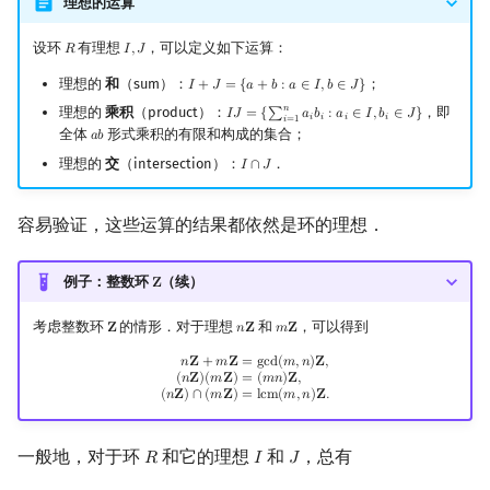
理想的运算
设环
有理想
，可以定义如下运算：
𝑅
𝐼
,
𝐽
R
I
,
J
理想的
和
（sum）：
；
𝐼
+
𝐽
=
{
𝑎
+
𝑏
:
𝑎
∈
𝐼
,
𝑏
∈
𝐽
}
I
+
J
=
{
a
+
b
:
a
∈
I
,
b
∈
J
}
𝑛
理想的
乘积
（product）：
，即
𝐼
𝐽
=
{
∑
𝑎
𝑏
:
𝑎
∈
𝐼
,
𝑏
∈
𝐽
}
I
J
=
{
∑
i
=
1
n
a
i
b
i
:
a
i
∈
I
,
b
i
∈
J
}
𝑖
𝑖
𝑖
𝑖
𝑖
=
1
全体
形式乘积的有限和构成的集合；
𝑎
𝑏
a
b
理想的
交
（intersection）：
．
𝐼
∩
𝐽
I
∩
J
容易验证，这些运算的结果都依然是环的理想．
例子：整数环
（续）
𝐙
Z
考虑整数环
的情形．对于理想
和
，可以得到
𝐙
𝑛
𝐙
𝑚
𝐙
Z
n
Z
m
Z
n
Z
+
m
Z
=
gcd
(
m
,
n
)
Z
,
(
n
Z
)
(
m
Z
)
=
(
m
n
)
Z
,
(
n
Z
)
∩
(
m
Z
)
=
lcm
(
m
,
n
)
Z
.
𝑛
𝐙
+
𝑚
𝐙
=
g
c
d
(
𝑚
,
𝑛
)
𝐙
,
(
𝑛
𝐙
)
(
𝑚
𝐙
)
=
(
𝑚
𝑛
)
𝐙
,
(
𝑛
𝐙
)
∩
(
𝑚
𝐙
)
=
l
c
m
(
𝑚
,
𝑛
)
𝐙
.
一般地，对于环
和它的理想
和
，总有
𝑅
𝐼
𝐽
R
I
J