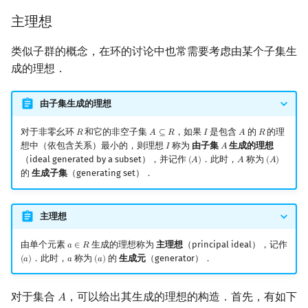
主理想
类似子群的概念，在环的讨论中也常需要考虑由某个子集生
成的理想．
由子集生成的理想
对于非零幺环
和它的非空子集
，如果
是包含
的
的理
𝑅
𝐴
⊆
𝑅
𝐼
𝐴
𝑅
R
A
⊆
R
I
A
R
想中（依包含关系）最小的，则理想
称为
由子集
生成的理想
𝐼
𝐴
I
A
（ideal generated by a subset），并记作
．此时，
称为
(
𝐴
)
𝐴
(
𝐴
)
(
A
)
A
(
A
)
的
生成子集
（generating set）．
主理想
由单个元素
生成的理想称为
主理想
（principal ideal），记作
𝑎
∈
𝑅
a
∈
R
．此时，
称为
的
生成元
（generator）．
(
𝑎
)
𝑎
(
𝑎
)
(
a
)
a
(
a
)
对于集合
，可以给出其生成的理想的构造．首先，有如下
𝐴
A