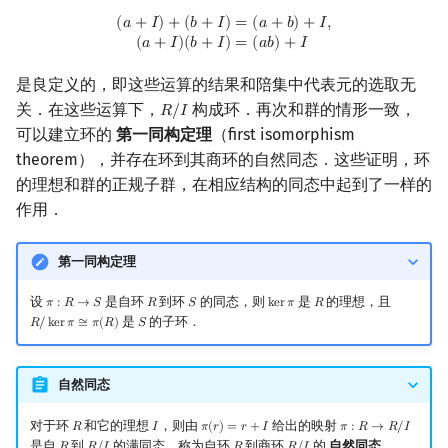
(
a
+
I
)
+
(
b
+
I
)
=
(
a
+
b
)
+
I
,
(
a
+
I
)
(
b
+
I
)
=
(
a
b
)
+
I
(
𝑎
+
𝐼
)
+
(
𝑏
+
𝐼
)
=
(
𝑎
+
𝑏
)
+
𝐼
,
(
𝑎
+
𝐼
)
(
𝑏
+
𝐼
)
=
(
𝑎
𝑏
)
+
𝐼
是良定义的，即这些运算的结果和陪集中代表元的选取无
关．在这些运算下，
构成环．再次和群的情形一致，
𝑅
/
𝐼
R
/
I
可以建立环的
第一同构定理
（first isomorphism
theorem），并存在环到其商环的自然同态．这些证明，环
的理想和群的正规子群，在相应结构的同态中起到了一样的
作用．
第一同构定理
设
是自环
到环
的同态，则
是
的理想，且
𝜋
:
𝑅
→
𝑆
𝑅
𝑆
k
e
r
𝜋
𝑅
π
:
R
→
S
R
S
ker
π
R
是
的子环．
𝑅
/
k
e
r
𝜋
≅
𝜋
(
𝑅
)
𝑆
R
/
ker
π
≅
π
(
R
)
S
自然同态
对于环
和它的理想
，则由
给出的映射
𝑅
𝐼
𝜋
(
𝑟
)
=
𝑟
+
𝐼
𝜋
:
𝑅
→
𝑅
/
𝐼
R
I
π
(
r
)
=
r
+
I
π
:
R
→
R
/
I
是自
到
的满同态，称为自环
到商环
的
自然同态