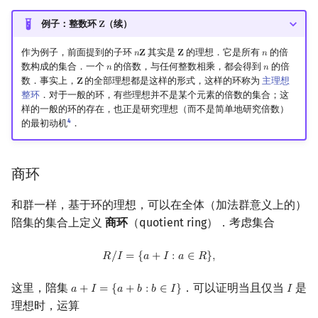
例子：整数环
（续）
𝐙
Z
作为例子，前面提到的子环
其实是
的理想．它是所有
的倍
𝑛
𝐙
𝐙
𝑛
n
Z
Z
n
数构成的集合．一个
的倍数，与任何整数相乘，都会得到
的倍
𝑛
𝑛
n
n
数．事实上，
的全部理想都是这样的形式，这样的环称为
主理想
𝐙
Z
整环
．对于一般的环，有些理想并不是某个元素的倍数的集合；这
样的一般的环的存在，也正是研究理想（而不是简单地研究倍数）
4
的最初动机
．
商环
和群一样，基于环的理想，可以在全体（加法群意义上的）
陪集的集合上定义
商环
（quotient ring）．考虑集合
R
/
I
=
{
a
+
I
:
a
∈
R
}
,
𝑅
/
𝐼
=
{
𝑎
+
𝐼
:
𝑎
∈
𝑅
}
,
这里，陪集
．可以证明当且仅当
是
𝑎
+
𝐼
=
{
𝑎
+
𝑏
:
𝑏
∈
𝐼
}
𝐼
a
+
I
=
{
a
+
b
:
b
∈
I
}
I
理想时，运算