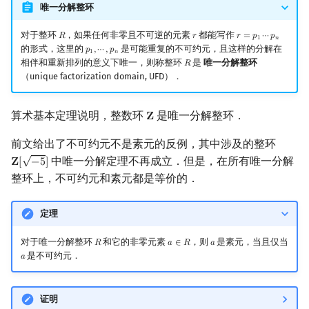
唯一分解整环
对于整环
，如果任何非零且不可逆的元素
都能写作
𝑅
𝑟
𝑟
=
𝑝
⋯
𝑝
R
r
r
=
p
1
⋯
p
n
1
𝑛
的形式，这里的
是可能重复的不可约元，且这样的分解在
𝑝
,
⋯
,
𝑝
p
1
,
⋯
,
p
n
1
𝑛
相伴和重新排列的意义下唯一，则称整环
是
唯一分解整环
𝑅
R
（unique factorization domain, UFD）．
算术基本定理说明，整数环
是唯一分解整环．
𝐙
Z
前文给出了不可约元不是素元的反例，其中涉及的整环
√
中唯一分解定理不再成立．但是，在所有唯一分解
𝐙
[
−
5
]
Z
[
−
5
]
整环上，不可约元和素元都是等价的．
定理
对于唯一分解整环
和它的非零元素
，则
是素元，当且仅当
𝑅
𝑎
∈
𝑅
𝑎
R
a
∈
R
a
是不可约元．
𝑎
a
证明