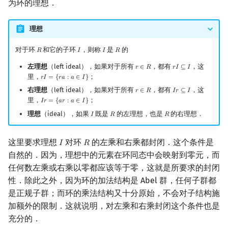
为环的理想．
理想
对于环
和它的子环
，则称
是
的
𝑅
𝐼
𝐼
𝑅
R
I
I
R
左理想
（left ideal），如果对于所有
，都有
，这
𝑟
∈
𝑅
𝑟
𝐼
⊆
𝐼
r
∈
R
r
I
⊆
I
里，
；
𝑟
𝐼
=
{
𝑟
𝑎
:
𝑎
∈
𝐼
}
r
I
=
{
r
a
:
a
∈
I
}
右理想
（left ideal），如果对于所有
，都有
，这
𝑟
∈
𝑅
𝐼
𝑟
⊆
𝐼
r
∈
R
I
r
⊆
I
里，
；
𝐼
𝑟
=
{
𝑎
𝑟
:
𝑎
∈
𝐼
}
I
r
=
{
a
r
:
a
∈
I
}
理想
（ideal），如果
既是
的左理想，也是
的右理想．
𝐼
𝑅
𝑅
I
R
R
这里要求理想
对环
的左乘和右乘都封闭．这个条件是
𝐼
𝑅
I
R
自然的．因为，理想中的元素在环同态中会映射到零元，而
任何数左乘或右乘以零都应该等于零，这就是所要求的封闭
性．除此之外，因为环的加法结构是 Abel 群，任何子群都
是正规子群；而环的乘法结构又十分原始，不会对子结构施
加额外的限制．这就说明，对左乘和右乘封闭这个条件也是
充分的．