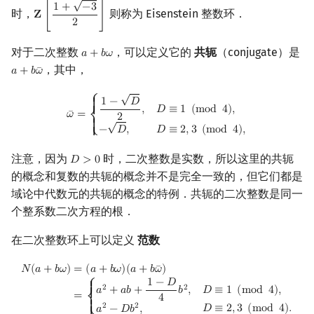
√
1
+
−
3
时，
则称为 Eisenstein 整数环．
𝐙
[
]
Z
[
1
+
−
3
2
]
2
对于二次整数
，可以定义它的
共轭
（conjugate）是
𝑎
+
𝑏
𝜔
a
+
b
ω
，其中，
𝑎
+
𝑏
𝜔
¯
a
+
b
ω
¯
√
ω
¯
=
{
1
−
D
2
,
D
≡
1
(
mod
4
)
,
−
D
,
D
≡
2
,
3
(
mod
4
)
,
⎧
1
−
𝐷
{

,
𝐷
≡
1
(
m
o
d
4
)
,
{
𝜔
=
¯
2
√
⎨
{

−
𝐷
,
𝐷
≡
2
,
3
(
m
o
d
4
)
,
{
⎩
注意，因为
时，二次整数是实数，所以这里的共轭
𝐷
>
0
D
>
0
的概念和复数的共轭的概念并不是完全一致的，但它们都是
域论中代数元的共轭的概念的特例．共轭的二次整数是同一
个整系数二次方程的根．
在二次整数环上可以定义
范数
N
(
a
+
b
ω
)
=
(
a
+
b
ω
)
(
a
+
b
ω
¯
)
=
{
a
2
+
a
b
+
1
−
D
4
b
2
,
D
≡
1
(
mod
4
)
,
a
2
−
D
b
2
,
𝑁
(
𝑎
+
𝑏
𝜔
)
=
(
𝑎
+
𝑏
𝜔
)
(
𝑎
+
𝑏
𝜔
)
¯
1
−
𝐷
⎧
{

2
2
𝑎
+
𝑎
𝑏
+
𝑏
,
𝐷
≡
1
(
m
o
d
4
)
,
{
=
4
⎨
{

2
2
𝐷
≡
2
,
3
(
m
o
d
4
)
.
𝑎
−
𝐷
𝑏
,