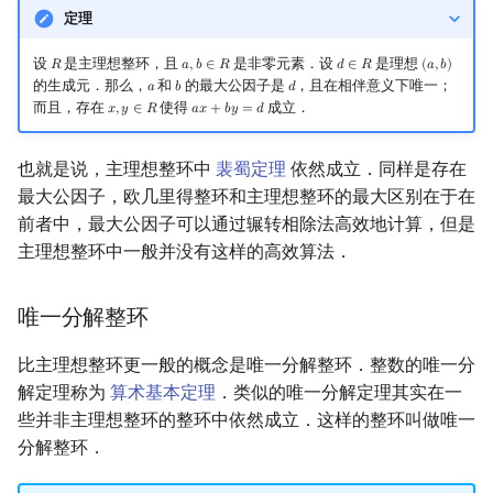
定理
设
是主理想整环，且
是非零元素．设
是理想
𝑅
𝑎
,
𝑏
∈
𝑅
𝑑
∈
𝑅
(
𝑎
,
𝑏
)
R
a
,
b
∈
R
d
∈
R
(
a
,
b
)
的生成元．那么，
和
的最大公因子是
，且在相伴意义下唯一；
𝑎
𝑏
𝑑
a
b
d
而且，存在
使得
成立．
𝑥
,
𝑦
∈
𝑅
𝑎
𝑥
+
𝑏
𝑦
=
𝑑
x
,
y
∈
R
a
x
+
b
y
=
d
也就是说，主理想整环中
裴蜀定理
依然成立．同样是存在
最大公因子，欧几里得整环和主理想整环的最大区别在于在
前者中，最大公因子可以通过辗转相除法高效地计算，但是
主理想整环中一般并没有这样的高效算法．
唯一分解整环
比主理想整环更一般的概念是唯一分解整环．整数的唯一分
解定理称为
算术基本定理
．类似的唯一分解定理其实在一
些并非主理想整环的整环中依然成立．这样的整环叫做唯一
分解整环．