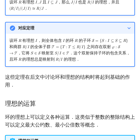
设环
有理想
且
，那么
也是
的理想，并且
𝑅
𝐼
,
𝐽
𝐼
⊆
𝐽
𝐽
/
𝐼
𝑅
/
𝐼
R
I
,
J
I
⊆
J
J
/
I
R
/
I
．
(
𝑅
/
𝐼
)
/
(
𝐽
/
𝐼
)
≅
𝑅
/
𝐽
(
R
/
I
)
/
(
J
/
I
)
≅
R
/
J
对应定理
设环
有理想
，则全体包含
的环
的子环
𝑅
𝐼
𝐼
𝑅
S
=
{
𝑆
:
𝐼
⊆
𝑆
⊆
𝑅
}
R
I
I
R
S
=
{
S
:
I
⊆
S
⊆
R
}
和商群
的全体子群
之间存在双射
𝑅
/
𝐼
T
=
{
𝑇
:
𝑇
≤
𝑅
/
𝐼
}
𝜑
:
S
R
/
I
T
=
{
T
:
T
≤
R
/
I
}
φ
:
S
→
T
，它将
映射至
．这个双射保持子环的包含关系，
→
T
𝑆
∈
S
𝑆
/
𝐼
∈
T
S
∈
S
S
/
I
∈
T
且环
的理想总是映射到
的理想．
𝑅
𝑅
/
𝐼
R
R
/
I
这些定理在后文中讨论环和理想的结构时将起到基础的作
用．
理想的运算
环的理想上可以定义各种运算．这类似于整数的整除结构上
可以定义最大公约数、最小公倍数等概念．