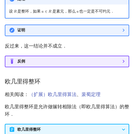
设
是整环，如果
是素元，那么
也一定是不可约元．
𝑅
𝑎
∈
𝑅
𝑎
R
a
∈
R
a
证明
反过来，这一结论并不成立．
反例
欧几里得整环
相关阅读：
（扩展）欧几里得算法
、
裴蜀定理
欧几里得整环是允许做辗转相除法（即欧几里得算法）的整
环．
欧几里得整环