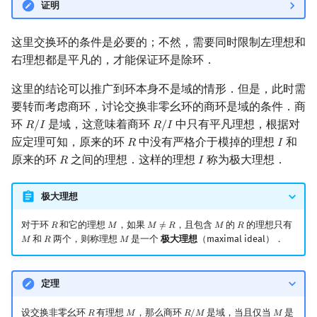
证明
这里交换环的条件是必要的；不然，需要同时限制左理想和
右理想都是平凡的，才能保证环是除环．
这里的结论可以推广到环本身不是域的情形．但是，此时需
要转而考虑商环，讨论交换非零幺环的商环是域的条件．商
环
是域，这意味着商环
中只有平凡理想，根据对
𝑅
/
𝐼
𝑅
/
𝐼
R
/
I
R
/
I
应定理可知，原来的环
中没有严格介于模掉的理想
和
𝑅
𝐼
R
I
原来的环
之间的理想．这样的理想
称为极大理想．
𝑅
𝐼
R
I
极大理想
对于环
和它的理想
，如果
，且包含
的
的理想只有
𝑅
𝑀
𝑀
≠
𝑅
𝑀
𝑅
R
M
M
≠
R
M
R
和
两个，则称理想
是一个
极大理想
（maximal ideal）．
𝑀
𝑅
𝑀
M
R
M
定理
设交换非零幺环
有理想
，那么商环
是域，当且仅当
是
𝑅
𝑀
𝑅
/
𝑀
𝑀
R
M
R
/
M
M