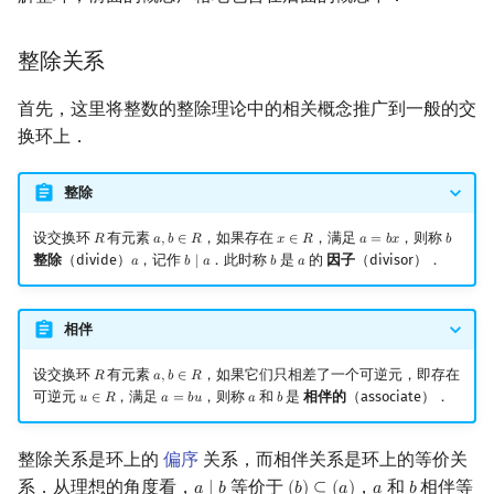
整除关系
首先，这里将整数的整除理论中的相关概念推广到一般的交
换环上．
整除
设交换环
有元素
，如果存在
，满足
，则称
𝑅
𝑎
,
𝑏
∈
𝑅
𝑥
∈
𝑅
𝑎
=
𝑏
𝑥
𝑏
R
a
,
b
∈
R
x
∈
R
a
=
b
x
b
整除
（divide）
，记作
．此时称
是
的
因子
（divisor）．
𝑎
𝑏
∣
𝑎
𝑏
𝑎
a
b
∣
a
b
a
相伴
设交换环
有元素
，如果它们只相差了一个可逆元，即存在
𝑅
𝑎
,
𝑏
∈
𝑅
R
a
,
b
∈
R
可逆元
，满足
，则称
和
是
相伴的
（associate）．
𝑢
∈
𝑅
𝑎
=
𝑏
𝑢
𝑎
𝑏
u
∈
R
a
=
b
u
a
b
整除关系是环上的
偏序
关系，而相伴关系是环上的等价关
系．从理想的角度看，
等价于
，
和
相伴等
𝑎
∣
𝑏
(
𝑏
)
⊆
(
𝑎
)
𝑎
𝑏
a
∣
b
(
b
)
⊆
(
a
)
a
b