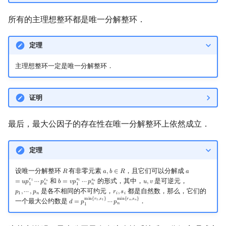
所有的主理想整环都是唯一分解整环．
定理
主理想整环一定是唯一分解整环．
证明
最后，最大公因子的存在性在唯一分解整环上依然成立．
定理
设唯一分解整环
有非零元素
，且它们可以分解成
𝑅
𝑎
,
𝑏
∈
𝑅
𝑎
R
a
,
b
∈
R
a
=
u
p
1
r
1
⋯
p
n
r
𝑟
𝑠
和
的形式，其中，
是可逆元，
𝑟
𝑠
=
𝑢
𝑝
⋯
𝑝
𝑏
=
𝑣
𝑝
⋯
𝑝
𝑢
,
𝑣
1
1
b
=
v
p
1
s
1
⋯
p
n
s
n
u
,
v
𝑛
𝑛
𝑛
𝑛
1
1
是各不相同的不可约元，
都是自然数，那么，它们的
𝑝
,
⋯
,
𝑝
𝑟
,
𝑠
p
1
,
⋯
,
p
n
r
i
,
s
i
1
𝑛
𝑖
𝑖
m
i
n
{
𝑟
,
𝑠
}
m
i
n
{
𝑟
,
𝑠
}
一个最大公约数是
．
1
1
𝑛
𝑛
𝑑
=
𝑝
⋯
𝑝
d
=
p
1
min
{
r
1
,
s
1
}
⋯
p
n
min
{
r
n
,
s
n
}
𝑛
1