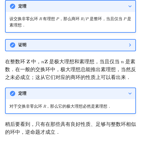
定理
设交换非零幺环
有理想
，那么商环
是整环，当且仅当
是
𝑅
𝑃
𝑅
/
𝑃
𝑃
R
P
R
/
P
P
素理想．
证明
在整数环
中，
是极大理想和素理想，当且仅当
是素
𝐙
𝑛
𝐙
𝑛
Z
n
Z
n
数．在一般的交换环中，极大理想总能推出素理想，当然反
之未必成立；这从它们对应的商环的性质上可以看出来．
定理
对于交换非零幺环
，那么它的极大理想必然是素理想．
𝑅
R
稍后要看到，只有在那些具有良好性质、足够与整数环相似
的环中，逆命题才成立．