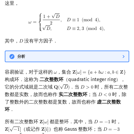
这里，
√
ω
=
{
1
+
D
2
,
D
≡
1
(
mod
4
)
,
D
,
D
≡
2
,
3
(
mod
4
)
,
⎧
1
+
𝐷
{

,
𝐷
≡
1
(
m
o
d
4
)
,
{
𝜔
=
2
√
⎨
{

𝐷
,
𝐷
≡
2
,
3
(
m
o
d
4
)
,
{
⎩
其中，
没有平方因子．
𝐷
D
分析
容易验证，对于这样的
，集合
𝜔
𝐙
[
𝜔
]
=
{
𝑎
+
𝑏
𝜔
:
𝑎
,
𝑏
∈
𝐙
}
ω
Z
[
ω
]
=
{
a
+
b
ω
:
a
,
b
∈
Z
}
构成环．这称为
二次整数环
（quadratic integer ring），
√
它的分式域就是二次域
．当
时，所有二次整
𝐐
(
𝐷
)
𝐷
>
0
Q
(
D
)
D
>
0
数都是实数，故而也称作
实二次整数环
；当
时，除
𝐷
<
0
D
<
0
了整数外的二次整数都是复数，故而也称作
虚二次整数
环
．
所有二次整数环
都是整环．其中，当
时，
𝐙
[
𝜔
]
𝐷
=
−
1
Z
[
ω
]
D
=
−
1
√
（或记作
）也称 Gauss 整数环；当
𝐙
[
−
1
]
𝐙
[
i
]
𝐷
=
−
3
Z
[
−
1
]
Z
[
i
]
D
=
−
3