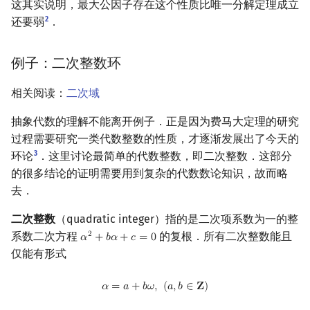
这其实说明，最大公因子存在这个性质比唯一分解定理成立
2
还要弱
．
例子：二次整数环
相关阅读：
二次域
抽象代数的理解不能离开例子．正是因为费马大定理的研究
过程需要研究一类代数整数的性质，才逐渐发展出了今天的
3
环论
．这里讨论最简单的代数整数，即二次整数．这部分
的很多结论的证明需要用到复杂的代数数论知识，故而略
去．
二次整数
（quadratic integer）指的是二次项系数为一的整
系数二次方程
的复根．所有二次整数能且
2
𝛼
+
𝑏
𝛼
+
𝑐
=
0
α
2
+
b
α
+
c
=
0
仅能有形式
α
=
a
+
b
ω
,
(
a
,
b
∈
Z
)
𝛼
=
𝑎
+
𝑏
𝜔
,
(
𝑎
,
𝑏
∈
𝐙
)