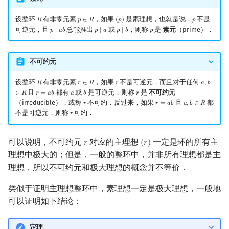
设整环
有非零元素
，如果
是素理想，也就是说，
不是
𝑅
𝑝
∈
𝑅
(
𝑝
)
𝑝
R
p
∈
R
(
p
)
p
可逆元，且
总能推出
或
，则称
是
素元
（prime）．
𝑝
∣
𝑎
𝑏
𝑝
∣
𝑎
𝑝
∣
𝑏
𝑝
p
∣
a
b
p
∣
a
p
∣
b
p
不可约元
设整环
有非零元素
，如果
不是可逆元，而且对于任何
𝑅
𝑟
∈
𝑅
𝑟
𝑎
,
𝑏
R
r
∈
R
r
a
,
b
∈
R
且
都有
或
是可逆元，则称
是
不可约元
∈
𝑅
𝑟
=
𝑎
𝑏
𝑎
𝑏
𝑟
r
=
a
b
a
b
r
（irreducible），或称
不可约．反过来，如果
且
都
𝑟
𝑟
=
𝑎
𝑏
𝑎
,
𝑏
∈
𝑅
r
r
=
a
b
a
,
b
∈
R
不是可逆元，则称
可约．
𝑟
r
可以说明，不可约元
对应的主理想
一定是环的所有主
𝑟
(
𝑟
)
r
(
r
)
理想中极大的；但是，一般的整环中，并非所有理想都是主
理想，所以不可约元和极大理想的概念并不等价．
类似于证明主理想整环中，素理想一定是极大理想，一般地
可以证明如下结论：
定理