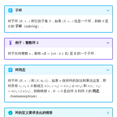
回文树
二次剩余
可持久化数据结构
欧拉图
Kahan 求和
形式幂级数环
子环
序列自动机
阶 & 原根
树套树
哈密顿图
珂朵莉树/颜色段均摊
形式洛朗级数环
对于环
和它的子集
，如果
也是一个环，则称
是
(
𝑅
,
+
,
⋅
)
𝑆
(
𝑆
,
+
,
⋅
)
𝑆
(
R
,
+
,
⋅
)
S
(
S
,
+
,
⋅
)
S
的
子环
（subring）．
𝑅
R
最小表示法
离散对数
中国剩余定理
K-D Tree
二分图
空间优化简介
例子：整数环
𝐙
Z
Lyndon 分解
高次剩余 & 单位根
动态树
平面图
应用：Lagrange 插值公式
对于任何整数
，都有
是
的一个子环．
𝑛
𝑛
𝐙
=
{
𝑛
𝑘
:
𝑘
∈
𝐙
}
𝐙
n
n
Z
=
{
n
k
:
k
∈
Z
}
Z
Main–Lorentz 算法
数论分块
析合树
弦图
应用：整数同余类的乘法群
狄利克雷卷积
参考资料和注释
PQ 树
图的着色
环同态
对于环
和
，如果
保持环的加法和乘法运算，即
(
𝑅
,
+
,
⋅
)
(
𝑆
,
⊕
,
⊙
)
𝜋
(
R
,
+
,
⋅
)
(
S
,
⊕
,
⊙
)
π
莫比乌斯反演
手指树
网络流
对所有
都成立
和
𝑟
,
𝑟
∈
𝑅
𝜋
(
𝑟
+
𝑟
)
=
𝜋
(
𝑟
)
⊕
𝜋
(
𝑟
)
𝜋
(
𝑟
⋅
𝑟
)
r
1
,
r
2
∈
R
π
(
r
1
+
r
2
)
=
π
(
r
1
)
⊕
π
(
r
2
)
π
(
r
1
⋅
r
2
)
=
π
(
r
1
)
⊙
π
(
r
2
)
1
2
1
2
1
2
1
2
，则称映射
是自环
到环
的
同态
=
𝜋
(
𝑟
)
⊙
𝜋
(
𝑟
)
𝜋
:
𝑅
→
𝑆
𝑅
𝑆
π
:
R
→
S
R
S
1
2
杜教筛
霍夫曼树
图的匹配
（homomorphism）．
Powerful Number 筛
Prüfer 序列
环的定义要求含幺的情形