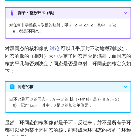
Min_25 筛
矩阵树定理
例子：整数环
（续）
𝐙
Z
洲阁筛
LGV 引理
对任何非零整数
取模的映射，即
，其中，
𝑛
𝜋
:
𝐙
→
𝐙
/
𝑛
𝐙
𝜋
(
𝑎
)
n
π
:
Z
→
Z
/
n
Z
π
(
a
)
=
a
¯
，都是环同态．
=
𝑎
¯
类欧几里德算法
最大团搜索算法
对群同态的核和像的
讨论
可以几乎原封不动地搬到此处．
Meissel–Lehmer 算法
支配树
同态的像的（相对）大小决定了同态是否是满射，而同态的
核的平凡与否则决定了同态是否是单射．环同态的核定义如
连分数
图上随机游走
下：
Stern–Brocot 树与 Farey 序列
同态的核
二次域
自环
到环
的同态
的
核
（kernel）是
𝑅
𝑆
𝜋
:
𝑅
→
𝑆
{
𝑟
∈
𝑅
:
𝜋
(
𝑟
)
R
S
π
:
R
→
S
{
r
∈
R
:
π
(
r
)
=
0
}
，记作
，其中，
是
的加法单位元．
=
0
}
k
e
r
𝜋
0
𝑆
ker
π
0
S
Pell 方程
显然，环同态的核和像都是子环．反过来，并不是所有子环
都可以成为某个环同态的核．能够成为环同态的核的子环称