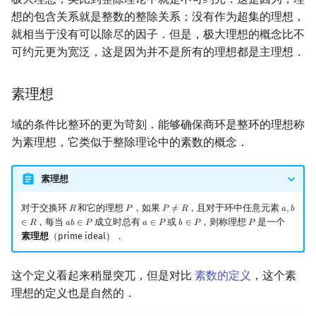
想的包含关系就是整数的整除关系；没有作为超集的理想，
就相当于没有可以除尽的因子．但是，极大理想的概念比不
可约元更为宽泛，这是因为并不是所有的理想都是主理想．
素理想
域的条件比整环的更为苛刻．能够确保商环是整环的理想称
为素理想，它类似于整除理论中的素数的概念．
素理想
对于交换环
和它的理想
，如果
，且对于环中任意元素
𝑅
𝑃
𝑃
≠
𝑅
𝑎
,
𝑏
R
P
P
≠
R
a
,
b
∈
R
，每当
成立时总有
或
，则称理想
是一个
∈
𝑅
𝑎
𝑏
∈
𝑃
𝑎
∈
𝑃
𝑏
∈
𝑃
𝑃
a
b
∈
P
a
∈
P
b
∈
P
P
素理想
（prime ideal）．
这个定义看起来稍显突兀，但是对比
素数的定义
，这个素
理想的定义也是自然的．