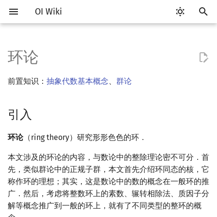
OI Wiki
键
入
环论
Getting Started
比赛相关简介
工具软件简介
语言基础简介
算法基础简介
搜索部分简介
动态规划部分简介
字符串部分简介
数字系统简介
数论基础
多项式与生成函数简介
排列组合
线性代数简介
线性规划基础
引入
基本概念
博弈论简介
插值
数据结构部分简介
图论部分简介
计算几何部分简介
杂项简介
RMQ
OI 赛事与赛制
题型概述
读入、输出优化
Vim
评测工具简介
Testlib 简介
Hello, World!
C++ 标准库简介
类
复杂度简介
排序简介
DP 优化简介
后缀数组简介
并查集
堆简介
分块思想
线段树基础
二叉搜索树 & 平衡树
可持久化数据结构简介
线段树套线段树
Link Cut Tree
树基础
最短路
最小生成树
强连通分量
网络流简介
图匹配
离线算法简介
随机函数
以
前置知识：
抽象代数基本概念
、
群论
开
关于本项目
赛事
代码编辑工具
C++ 基础
复杂度
DFS（搜索）
动态规划基础
字符串基础
进位制
模算术简介
代数基本定理
抽屉原理
向量
单纯形法
理想
条件概率与独立性
公平组合游戏
数值积分
栈
图论相关概念
二维计算几何基础
离散化
并查集应用
ICPC/CCPC 赛事与赛制
交互题
分段打表
Emacs
Arbiter
通用
C++ 语法基础
STL 容器
命名空间
均摊复杂度
选择排序
单调队列/单调栈优化
最优原地后缀排序算法
并查集复杂度
二叉堆
块状数组
线段树合并 & 分裂
Treap
可持久化线段树
平衡树套线段树
全局平衡二叉树
树的直径
差分约束
最小树形图
双连通分量
最大流
二分图最大匹配
CDQ 分治
随机化技巧
始
引入
如何参与
题型
评测工具
C++ 标准库
枚举
BFS（搜索）
记忆化搜索
标准库
平衡三进制
素数
快速傅里叶变换
容斥原理
内积和外积
随机变量
零和游戏
高斯消元
队列
图的存储
三维计算几何基础
双指针
括号序列
商环
常见错误
VS Code
Cena
Generator
变量
STL 算法
值类别
冒泡排序
斜率优化
配对堆
块状链表
李超线段树
Splay 树
可持久化块状数组
线段树套平衡树
Euler Tour Tree
树的中心
k 短路
最小直径生成树
割点和桥
最小割
二分图最大权匹配
整体二分
爬山算法
搜
OI Wiki 不是什么
学习路线
命令行
C++ 进阶
模拟
双向搜索
背包 DP
字符串匹配
格雷码
最大公约数
快速数论变换
斐波那契数列
矩阵
随机变量的数字特征
非公平组合游戏
牛顿迭代法
链表
DFS（图论）
距离
离线算法
线段树与离线询问
理想的运算
常见技巧
Atom
CCR Plus
Validator
运算
bitset
重载运算符
插入排序
四边形不等式优化
左偏树
树分块
猫树
WBLT
可持久化平衡树
树状数组套权值线段树
Top Tree
树的重心
同余最短路
圆方树
费用流
一般图最大匹配
莫队算法
模拟退火
索
环论
（ring theory）研究形形色色的环．
本文涉及的环论的内容，与数论中的整除理论密不可分．首
格式手册
学习资源
命令行编译与调试
C++ 与其他常用语言的区别
递归 & 分治
启发式搜索
区间 DP
字符串哈希
欧拉函数
快速沃尔什变换
错位排列
初等变换
概率不等式
哈希表
BFS（图论）
Pick 定理
分数规划
极大理想
Eclipse
Lemon
Interactor
流程控制语句
string
引用
计数排序
Slope Trick 优化
Sqrt Tree
区间最值操作 & 区间历史
替罪羊树
可持久化字典树
分块套树状数组
最近公共祖先
点/边连通度
上下界网络流
一般图最大权匹配
先，类似群论中的正规子群，本文首先介绍环同态的核，它
值
称作环的理想；其实，这是数论中的数的概念在一般环的推
数学符号表
技巧
编译器
Pascal 转 C++ 急救
贪心
A*
DAG 上的 DP
字典树 (Trie)
筛法
Chirp Z 变换
卡特兰数
行列式
并查集
树上问题
三角剖分
随机化
素理想
Notepad++
Checker
高级数据类型
pair
常量
基数排序
WQS 二分
笛卡尔树
可持久化可并堆
树链剖分
Stoer–Wagner 算法
稳定匹配
广．然后，考虑将整数环上的素数、辗转相除法、质因子分
Kinetic Tournament Tree
解等概念推广到一般的环上，就有了不同类型的整环的概
F.A.Q.
出题
WSL (Windows 10)
Python 速成
排序
迭代加深搜索
树形 DP
前缀函数与 KMP 算法
分解质因数
多项式牛顿迭代
斯特林数
线性空间
堆
有向无环图
凸包
悬线法
主理想
Kate
函数
新版 C++ 特性
快速排序
状态设计优化
Size Balanced Tree
树上启发式合并