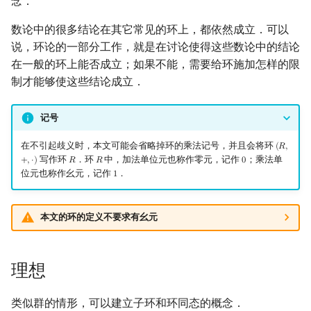
念．
镜像站列表
Special Judge
Java 速成
前缀和 & 差分
IDA*
状压 DP
Boyer–Moore 算法
裴蜀定理 & 一次不定方程
多项式多点求值|快速插值
贝尔数
线性基
整环
块状数据结构
拓扑排序
扫描线
有限状态自动机
Dev-C++
文件操作
Lambda 表达式
归并排序
AVL 树
虚树
数论中的很多结论在其它常见的环上，都依然成立．可以
说，环论的一部分工作，就是在讨论使得这些数论中的结论
致谢
Testlib
Java 进阶
二分
回溯法
数位 DP
Z 函数（扩展 KMP）
费马小定理 & 欧拉定理
多项式初等函数
伯努利数
线性映射
单调栈
最短路问题
旋转卡壳
计算理论基础
整除关系
CLion
pb_ds
堆排序
红黑树
树分治
在一般的环上能否成立；如果不能，需要给环施加怎样的限
制才能够使这些结论成立．
Polygon
倍增
Dancing Links
插头 DP
AC 自动机
模逆元
常系数齐次线性递推
Entringer Number
特征多项式
单调队列
生成树问题
半平面交
字节顺序
欧几里得整环
Geany
编译优化
桶排序
左偏红黑树
动态树分治
记号
OJ 工具
构造
Alpha–Beta 剪枝
计数 DP
后缀数组 (SA)
线性同余方程
多项式平移|连续点值平移
Eulerian Number
对角化
ST 表
斯坦纳树
平面最近点对
约瑟夫问题
主理想整环
Xcode
希尔排序
AA 树
AHU 算法
在不引起歧义时，本文可能会省略掉环的乘法记号，并且会将环
(
𝑅
,
(
R
,
+
,
⋅
)
LaTeX 入门
优化
动态 DP
后缀自动机 (SAM)
中国剩余定理
符号化方法
分拆数
Jordan标准型
树状数组
拆点
随机增量法
表达式求值
唯一分解整环
GUIDE
锦标赛排序
树哈希
写作环
．环
中，加法单位元也称作零元，记作
；乘法单
+
,
⋅
)
𝑅
𝑅
0
R
R
0
位元也称作幺元，记作
．
1
1
Git
概率 DP
后缀平衡树
升幂引理
Lagrange 反演
范德蒙德卷积
线段树
连通性相关
反演变换
在一台机器上规划任务
例子：二次整数环
Sublime Text
Tim 排序
树上随机游走
本文的环的定义不要求有幺元
DP 套 DP
广义后缀自动机
阶乘取模
形式幂级数复合|复合逆
Pólya 计数
多项式环
划分树
环计数问题
计算几何杂项
主元素问题
CP Editor
排序相关 STL
DP 优化
后缀树
卢卡斯定理
普通生成函数
图论计数
二叉搜索树 & 平衡树
最小环
Garsia–Wachs 算法
域上的多项式环
Code::Blocks
排序应用
理想
其它 DP 方法
Manacher
同余方程
指数生成函数
跳表
2-SAT
15-puzzle
多元多项式环
类似群的情形，可以建立子环和环同态的概念．