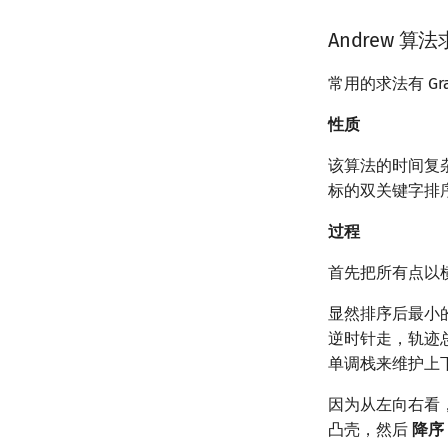
Andrew 算
常用的求法有 Gra
性质
该算法的时间复
标的双关键字排
过程
首先把所有点以
显然排序后最小
逆时针走，轨迹
单调栈来维护上
因为从左向右看
凸壳，然后
降序