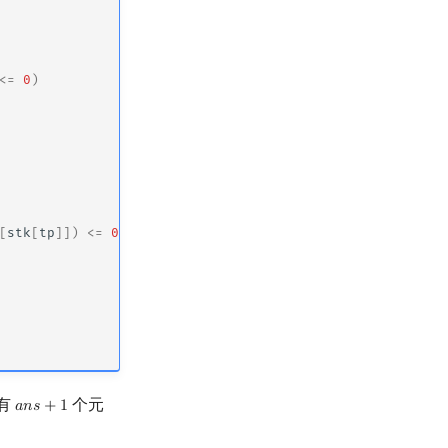
<=
0
)
[
stk
[
tp
]])
<=
0
)
有
个元
𝑎
𝑛
𝑠
+
1
ans
+
1