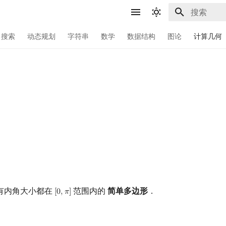
正在初始化
搜索
动态规划
字符串
数学
数据结构
图论
计算几何
有内角大小都在
范围内的
简单多边形
．
[
0
,
𝜋
]
[
0
,
π
]