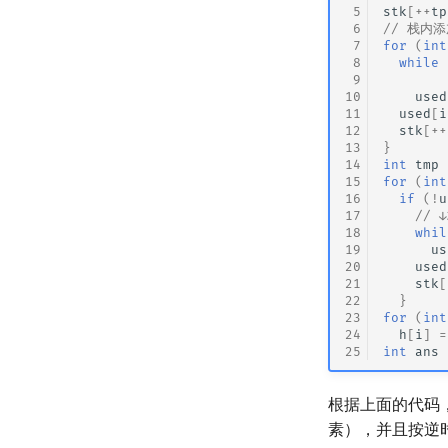
 5
stk
[
++
tp
 6
// 栈内
 7
for
(
int
 8
while
 9
10
used
11
used
[
i
12
stk
[
++
13
}
14
int
tmp
15
for
(
int
16
if
(
!
u
17
//
18
whil
19
us
20
used
21
stk
[
22
}
23
for
(
int
24
h
[
i
]
=
25
int
ans
根据上面的代码
素），并且按逆