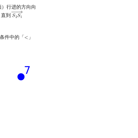
顶）行进的方向向
←←←←←←
→
，直到
𝑆
𝑆
S
2
S
1
→
×
S
1
P
→
≥
0
2
1
条件中的「
」
<
<