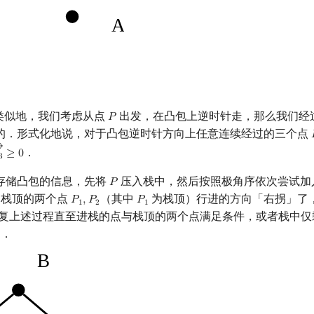
算法类似地，我们考虑从点
出发，在凸包上逆时针走，那么我们经
𝑃
P
的．形式化地说，对于凸包逆时针方向上任意连续经过的三个点
→
．
≥
0
3
→
≥
0
3
存储凸包的信息，先将
压入栈中，然后按照极角序依次尝试加
𝑃
P
栈顶的两个点
（其中
为栈顶）行进的方向「右拐」了
𝑃
,
𝑃
𝑃
P
1
,
P
2
P
1
1
2
1
复上述过程直至进栈的点与栈顶的两个点满足条件，或者栈中仅
中．