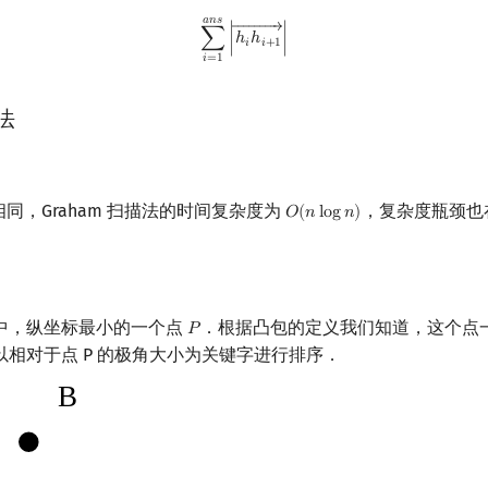
𝑎
𝑛
𝑠
∑
i
=
1
ans
|
h
i
h
i
+
1
→
|
←←←←←←←←
→
∑
∣
ℎ
ℎ
∣
𝑖
𝑖
+
1
𝑖
=
1
描法
算法相同，Graham 扫描法的时间复杂度为
，复杂度瓶颈也
𝑂
(
𝑛
l
o
g
𝑛
)
O
(
n
log
n
)
中，纵坐标最小的一个点
．根据凸包的定义我们知道，这个点
𝑃
P
相对于点 P 的极角大小为关键字进行排序．