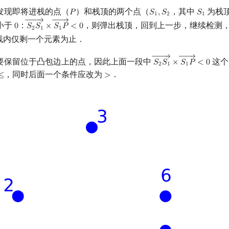
发现即将进栈的点（
）和栈顶的两个点（
，其中
为栈
𝑃
𝑆
,
𝑆
𝑆
P
S
1
,
S
2
S
1
1
2
1
←←←←←←
→
←←←←←
→
小于
：
，则弹出栈顶，回到上一步，继续检测
0
𝑆
𝑆
×
𝑆
𝑃
<
0
0
S
2
S
1
→
×
S
1
P
→
<
0
2
1
1
栈内仅剩一个元素为止．
←←←←←←
→
←←←←←
→
要保留位于凸包边上的点，因此上面一段中
这个
𝑆
𝑆
×
𝑆
𝑃
<
0
S
2
S
1
→
×
S
1
P
→
<
0
2
1
1
，同时后面一个条件应改为
．
≤
>
≤
>