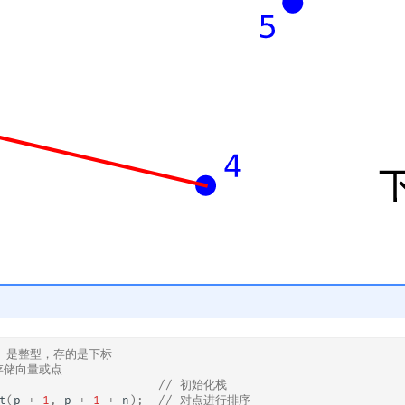
[] 是整型，存的是下标
 存储向量或点
// 初始化栈
t
(
p
+
1
,
p
+
1
+
n
);
// 对点进行排序