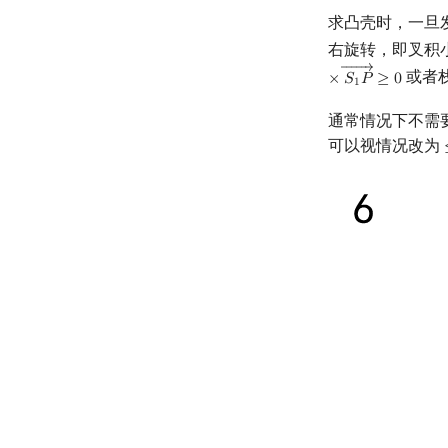
求凸壳时，一旦
右旋转，即叉积
←←←←←
→
或者
×
𝑆
𝑃
≥
0
1
通常情况下不需
可以视情况改为