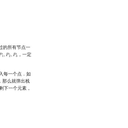
过的所有节点一
，一定
𝑃
,
𝑃
,
𝑃
P
1
,
P
2
,
P
3
1
2
3
入每一个点．如
，那么就弹出栈
剩下一个元素，