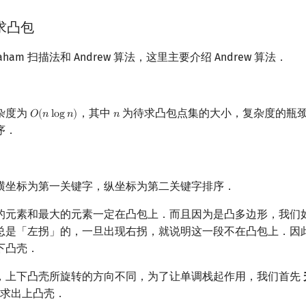
法求凸包
ham 扫描法和 Andrew 算法，这里主要介绍 Andrew 算法．
杂度为
，其中
为待求凸包点集的大小，复杂度的瓶
𝑂
(
𝑛
l
o
g
𝑛
)
𝑛
O
(
n
log
n
)
n
序．
横坐标为第一关键字，纵坐标为第二关键字排序．
的元素和最大的元素一定在凸包上．而且因为是凸多边形，我们
总是「左拐」的，一旦出现右拐，就说明这一段不在凸包上．因
下凸壳．
，上下凸壳所旋转的方向不同，为了让单调栈起作用，我们首先
求出上凸壳．