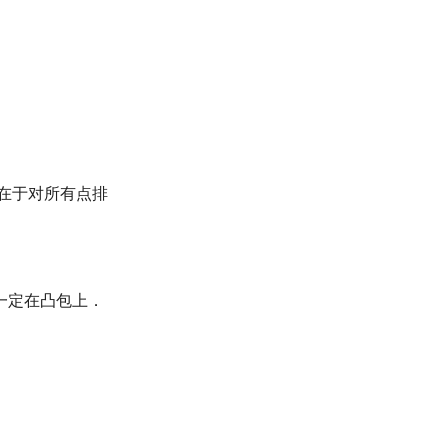
在于对所有点排
一定在凸包上．