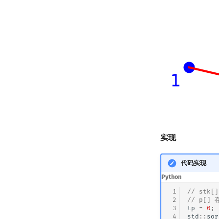
实现
代码实现
Python
 1
// stk
 2
// p[]
 3
tp
=
0
;
 4
std
::
sor