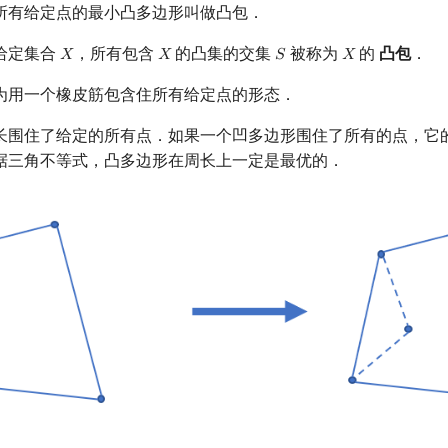
所有给定点的最小凸多边形叫做凸包．
给定集合
，所有包含
的凸集的交集
被称为
的
凸包
．
𝑋
𝑋
𝑆
𝑋
X
X
S
X
为用一个橡皮筋包含住所有给定点的形态．
长围住了给定的所有点．如果一个凹多边形围住了所有的点，它
据三角不等式，凸多边形在周长上一定是最优的．