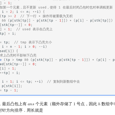
]
=
1
;
添加第一个元素，且不更新 used，使得 1 在最后封闭凸包时也对单调栈更新
i
=
2
;
i
<=
n
;
++
i
)
{
(
tp
>=
2
// 下一行 * 操作符被重载为叉积
&&
(
p
[
stk
[
tp
]]
-
p
[
stk
[
tp
-
1
]])
*
(
p
[
i
]
-
p
[
stk
[
tp
]])
[
stk
[
tp
--
]]
=
0
;
]
=
1
;
// used 表示在凸壳上
tp
]
=
i
;
=
tp
;
// tmp 表示下凸壳大小
i
=
n
-
1
;
i
>
0
;
--
i
)
sed
[
i
])
{
 ↓求上凸壳时不影响下凸壳
e
(
tp
>
tmp
&&
(
p
[
stk
[
tp
]]
-
p
[
stk
[
tp
-
1
]])
*
(
p
[
i
]
-
p
ed
[
stk
[
tp
--
]]
=
0
;
[
i
]
=
1
;
++
tp
]
=
i
;
i
=
1
;
i
<=
tp
;
++
i
)
// 复制到新数组中去
p
[
stk
[
i
]];
=
tp
-
1
;
，最后凸包上有
个元素（额外存储了
号点，因此
数组中
𝑎
𝑛
𝑠
1
ℎ
ans
1
h
时针方向排序．周长就是