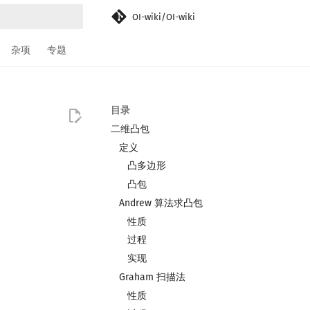
OI-wiki/OI-wiki
搜索引擎
杂项
专题
目录
二维凸包
定义
凸多边形
凸包
Andrew 算法求凸包
性质
过程
实现
Graham 扫描法
性质