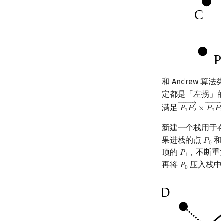
和 Andrew 
定都是「左拐」
←←←←←←
→
←←←←←←
满足
𝑃
𝑃
×
𝑃
𝑃
P
1
P
2
→
×
P
2
P
1
2
2
新建一个栈用于
果进栈的点
和
𝑃
P
0
0
顶的
，不断重
𝑃
P
1
1
再将
压入栈
𝑃
P
0
0