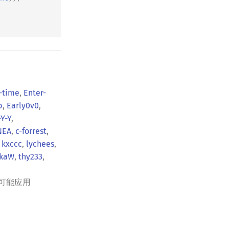
-time
,
Enter-
b
,
Early0v0
,
-Y-Y
,
NEA
,
c-forrest
,
,
kxccc
,
lychees
,
kaW
,
thy233
,
可能应用