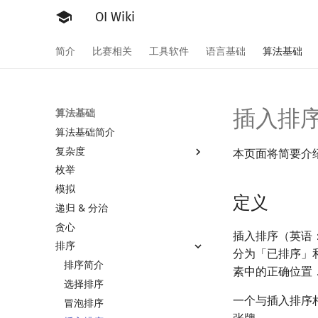
OI Wiki
简介
比赛相关
工具软件
语言基础
算法基础
插入排
算法基础
算法基础简介
复杂度
本页面将简要介
枚举
复杂度简介
模拟
均摊复杂度
定义
递归 & 分治
贪心
插入排序（英语：
排序
分为「已排序」
排序简介
素中的正确位置
选择排序
一个与插入排序
冒泡排序