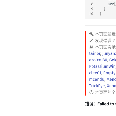
 8
arr
[
 9
}
10
}
本页面最近
发现错误
本页面贡献
tainer
,
Junyan
ezoixx130
,
Gek
PotassiumWin
clee01
,
Empty
mcendu
,
Menc
TrickEye
,
Xeon
本页面的