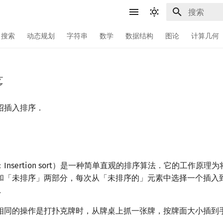
正在初始化
搜索
动态规划
字符串
数学
数据结构
图论
计算几何
序
绍插入排序．
Insertion sort）是一种简单直观的排序算法．它的工作原理
和「未排序」两部分，每次从「未排序的」元素中选择一个插入
．
相同的操作是打扑克牌时，从牌桌上抓一张牌，按牌面大小插到