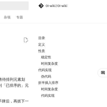
OI-wiki/OI-wiki
搜索引擎
杂项
专题
目录
定义
性质
稳定性
时间复杂度
代码实现
伪代码
为将待排列元素划
折半插入排序
到「已排序的」元
时间复杂度
代码实现
手牌后，再抓下一