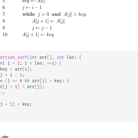
5
𝑘
𝑒
𝑦
←
𝐴
[
𝑖
]
6
𝑗
←
𝑖
−
1
7
𝐰
𝐡
𝐢
𝐥
𝐞
𝑗
>
0
𝐚
𝐧
𝐝
𝐴
[
𝑗
]
>
𝑘
𝑒
𝑦
8
𝐴
[
𝑗
+
1
]
←
𝐴
[
𝑗
]
9
𝑗
←
𝑗
−
1
1
0
𝐴
[
𝑗
+
1
]
←
𝑘
𝑒
𝑦
ertion_sort
(
int
arr
[],
int
len
)
{
nt
i
=
1
;
i
<
len
;
++
i
)
{
key
=
arr
[
i
];
j
=
i
-
1
;
e
(
j
>=
0
&&
arr
[
j
]
>
key
)
{
r
[
j
+
1
]
=
arr
[
j
];
-
;
j
+
1
]
=
key
;