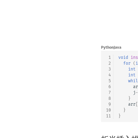
Python
Java
 1
void
ins
 2
for
(
i
 3
int
 4
int
 5
whil
 6
ar
 7
j
-
 8
}
 9
arr
[
10
}
11
}