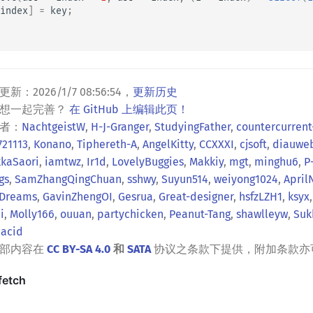
index
]
=
key
;
更新：
2026/1/7 08:56:54
，
更新历史
？想一起完善？
在 GitHub 上编辑此页！
者：
NachtgeistW
,
H-J-Granger
,
StudyingFather
,
countercurrent
721113
,
Konano
,
Tiphereth-A
,
AngelKitty
,
CCXXXI
,
cjsoft
,
diauwe
kaSaori
,
iamtwz
,
Ir1d
,
LovelyBuggies
,
Makkiy
,
mgt
,
minghu6
,
P
gs
,
SamZhangQingChuan
,
sshwy
,
Suyun514
,
weiyong1024
,
April
Dreams
,
GavinZhengOI
,
Gesrua
,
Great-designer
,
hsfzLZH1
,
ksyx
i
,
Molly166
,
ouuan
,
partychicken
,
Peanut-Tang
,
shawlleyw
,
Suk
acid
全部内容在
CC BY-SA 4.0
和
SATA
协议之条款下提供，附加条款亦