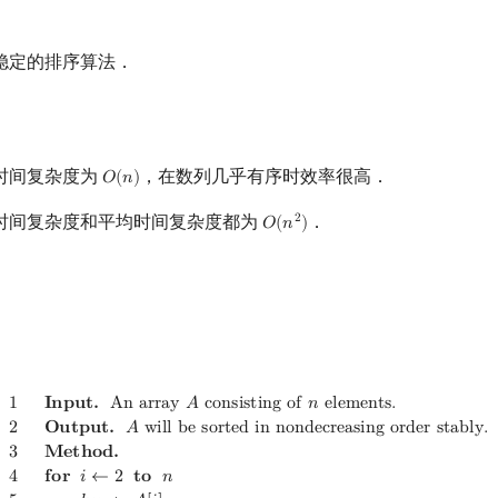
稳定的排序算法．
时间复杂度为
，在数列几乎有序时效率很高．
𝑂
(
𝑛
)
O
(
n
)
时间复杂度和平均时间复杂度都为
．
2
𝑂
(
𝑛
)
O
(
n
2
)
A
consisting of
n
elements.
2
Output.
A
will be sorted in nondec
1
𝐈
𝐧
𝐩
𝐮
𝐭
.
A
n
a
r
r
a
y
𝐴
c
o
n
s
i
s
t
i
n
g
o
f
𝑛
e
l
e
m
e
n
t
s
.
2
𝐎
𝐮
𝐭
𝐩
𝐮
𝐭
.
𝐴
w
i
l
l
b
e
s
o
r
t
e
d
i
n
n
o
n
d
e
c
r
e
a
s
i
n
g
o
r
d
e
r
s
t
a
b
l
y
.
3
𝐌
𝐞
𝐭
𝐡
𝐨
𝐝
.
4
𝐟
𝐨
𝐫
𝑖
←
2
𝐭
𝐨
𝑛