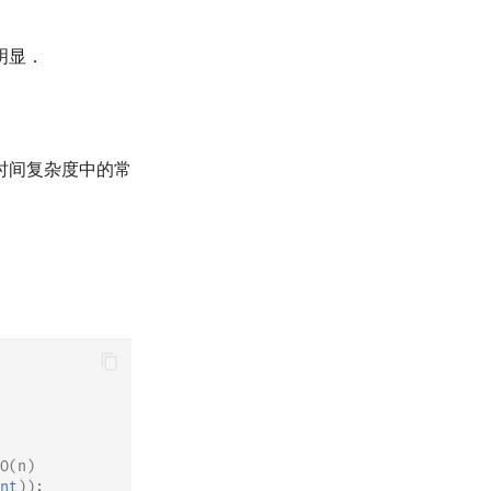
明显．
时间复杂度中的常
(n)
nt
));