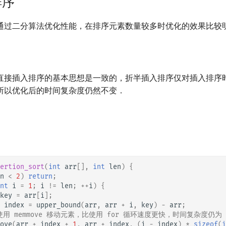
排序
通过二分算法优化性能，在排序元素数量较多时优化的效果比较
直接插入排序的基本思想是一致的，折半插入排序仅对插入排序
所以优化后的时间复杂度仍然不变．
ertion_sort
(
int
arr
[],
int
len
)
{
n
<
2
)
return
;
nt
i
=
1
;
i
!=
len
;
++
i
)
{
key
=
arr
[
i
];
index
=
upper_bound
(
arr
,
arr
+
i
,
key
)
-
arr
;
 使用 memmove 移动元素，比使用 for 循环速度更快，时间复杂度仍为 O
ove
(
arr
+
index
+
1
,
arr
+
index
,
(
i
-
index
)
*
sizeof
(
i