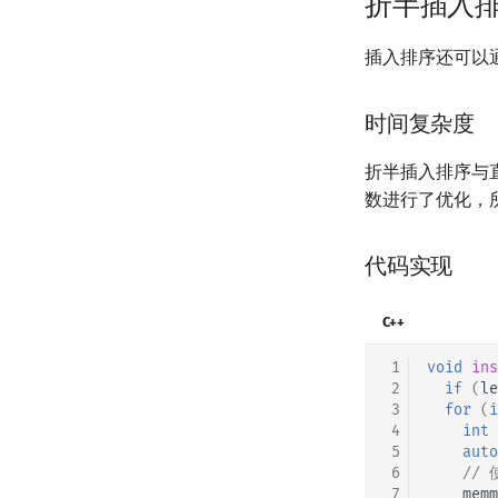
折半插入
插入排序还可以
时间复杂度
折半插入排序与
数进行了优化，
代码实现
C++
 1
void
ins
 2
if
(
le
 3
for
(
i
 4
int
 5
auto
 6
//
 7
memm