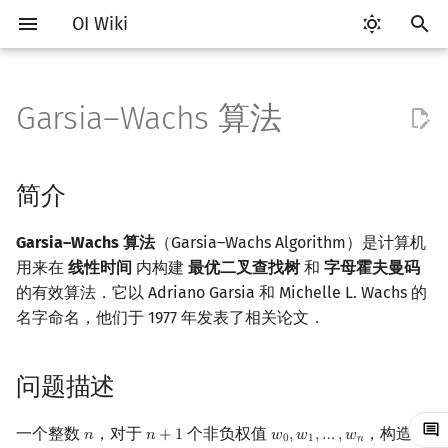
OI Wiki
键
入
Garsia–Wachs 算法
Getting Started
比赛相关简介
工具软件简介
语言基础简介
算法基础简介
搜索部分简介
动态规划部分简介
字符串部分简介
数学部分简介
数据结构部分简介
图论部分简介
计算几何部分简介
离线算法简介
随机函数
简介
RMQ
OI 赛事与赛制
题型概述
读入、输出优化
Vim
评测工具简介
Testlib 简介
Hello, World!
C++ 标准库简介
类
复杂度简介
排序简介
DP 优化简介
后缀数组简介
数字系统简介
数论基础
多项式与生成函数简介
排列组合
线性代数简介
线性规划基础
基本概念
基本概念
博弈论简介
插值
并查集
堆简介
分块思想
线段树基础
二叉搜索树 & 平衡树
可持久化数据结构简介
线段树套线段树
Link Cut Tree
树基础
最短路
最小生成树
强连通分量
网络流简介
图匹配
莫队算法简介
以
开
关于本项目
赛事
代码编辑工具
C++ 基础
复杂度
DFS（搜索）
动态规划基础
字符串基础
布尔代数
栈
图论相关概念
二维计算几何基础
CDQ 分治
随机化技巧
问题描述
并查集应用
ICPC/CCPC 赛事与赛制
交互题
分段打表
Emacs
Arbiter
通用
C++ 语法基础
STL 容器
命名空间
均摊复杂度
选择排序
单调队列/单调栈优化
最优原地后缀排序算法
进位制
模算术简介
代数基本定理
抽屉原理
向量
单纯形法
群论
条件概率与独立性
公平组合游戏
数值积分
并查集复杂度
二叉堆
块状数组
线段树合并 & 分裂
Treap
可持久化线段树
平衡树套线段树
全局平衡二叉树
树的直径
差分约束
最小树形图
双连通分量
最大流
二分图最大匹配
普通莫队算法
简介
始
如何参与
题型
评测工具
C++ 标准库
枚举
BFS（搜索）
记忆化搜索
标准库
数字系统
队列
图的存储
三维计算几何基础
整体二分
爬山算法
括号序列
最优二叉查找树
常见错误
VS Code
Cena
Generator
变量
STL 算法
值类别
冒泡排序
斜率优化
平衡三进制
素数
快速傅里叶变换
容斥原理
内积和外积
环论
随机变量
零和游戏
高斯消元
配对堆
块状链表
李超线段树
Splay 树
可持久化块状数组
线段树套平衡树
Euler Tour Tree
树的中心
k 短路
最小直径生成树
割点和桥
最小割
二分图最大权匹配
带修改莫队
Garsia–Wachs 算法
（Garsia–Wachs Algorithm）是计算机
搜
用来在
线性时间
内构建
最优二叉查找树
和
字母霍夫曼码
OI Wiki 不是什么
学习路线
命令行
C++ 进阶
模拟
双向搜索
背包 DP
字符串匹配
位操作
链表
DFS（图论）
距离
莫队算法
模拟退火
线段树与离线询问
字母霍夫曼码
常见技巧
Atom
CCR Plus
Validator
运算
bitset
重载运算符
插入排序
四边形不等式优化
格雷码
最大公约数
快速数论变换
斐波那契数列
矩阵
域论
随机变量的数字特征
非公平组合游戏
牛顿迭代法
左偏树
树分块
猫树
WBLT
可持久化平衡树
树状数组套权值线段树
Top Tree
树的重心
同余最短路
圆方树
费用流
一般图最大匹配
树上莫队
索
的有效算法．它以 Adriano Garsia 和 Michelle L. Wachs 的
名字命名，他们于 1977 年发表了相关论文．
格式手册
学习资源
命令行编译与调试
C++ 与其他常用语言的区别
递归 & 分治
启发式搜索
区间 DP
字符串哈希
二进制集合操作
哈希表
BFS（图论）
Pick 定理
过程
Eclipse
Lemon
Interactor
流程控制语句
string
引用
计数排序
Slope Trick 优化
欧拉函数
快速沃尔什变换
错位排列
初等变换
Schreier–Sims 算法
概率不等式
Sqrt Tree
区间最值操作 & 区间历史
替罪羊树
可持久化字典树
分块套树状数组
最近公共祖先
点/边连通度
上下界网络流
一般图最大权匹配
回滚莫队
值
数学符号表
技巧
编译器
Pascal 转 C++ 急救
贪心
A*
DAG 上的 DP
字典树 (Trie)
高精度计算
并查集
树上问题
三角剖分
应用
Notepad++
Checker
高级数据类型
pair
常量
基数排序
WQS 二分
筛法
Chirp Z 变换
卡特兰数
行列式
笛卡尔树
可持久化可并堆
树链剖分
Stoer–Wagner 算法
稳定匹配
二维莫队
问题描述
Kinetic Tournament Tree
F.A.Q.
出题
WSL (Windows 10)
Python 速成
排序
迭代加深搜索
树形 DP
前缀函数与 KMP 算法
快速幂
堆
有向无环图
凸包
例题
Kate
函数
新版 C++ 特性
快速排序
状态设计优化
分解质因数
多项式牛顿迭代
斯特林数
线性空间
Size Balanced Tree
树上启发式合并
莫队二次离线
一个整数
，对于
个非负权值
，构造一
𝑛
𝑛
+
1
𝑤
,
𝑤
,
…
,
𝑤
n
n
+
1
w
0
,
w
1
,
…
,
w
n
0
1
𝑛