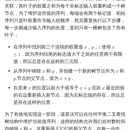
关联，其叶子的权重之和为每个非标志输入权重构成一个树
节点．为了维护这些值的序列，每端会有两个标记值．初始
序列只是叶权重作为输入的顺序．然后重复执行以下步骤，
每一步都减少输入序列的长度，直到只有一棵树包含了所有
叶子：
在序列中找到前三个连续的权重值
，
，
使得
𝑥
𝑦
𝑧
𝑥
x
y
z
x
≤
z
．因为序列结尾的标志值大于之前的任意两个有限
≤
𝑧
值，所以总是存在这样的三元组．
从序列中移除
和
，并创建一个新的树节点作为
和
𝑥
𝑦
𝑥
x
y
x
节点的父节点，值为
．
𝑦
𝑥
+
𝑦
y
x
+
y
在原来
的位置以前大于或等于
且距
最近的值
𝑥
𝑥
+
𝑦
𝑥
x
x
+
y
x
的右边重新插入新节点．因为左标志值的存在，所以总
是存在这样的位置．
为了有效地实现这一阶段，该算法可以在任何平衡二叉查找
树结构中维护当前值序列．这样的结构允许我们在对数时间
内移除
和
，并重新插入它们的新父节点．在每一步中，
x
y