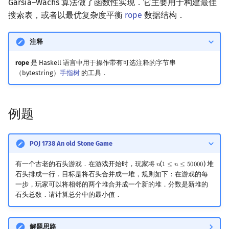
Garsia–Wachs 算法做了函数性实现．它主要用于构建最佳
搜索表，或者以最优复杂度平衡
rope
数据结构．
注释
rope
是 Haskell 语言中用于操作带有可选注释的字节串
（bytestring）
手指树
的工具．
例题
POJ 1738 An old Stone Game
有一个古老的石头游戏．在游戏开始时，玩家将
(
) 堆
𝑛
1
≤
𝑛
≤
5
0
0
0
0
n
1
≤
n
≤
50000
石头排成一行．目标是将石头合并成一堆，规则如下：在游戏的每
一步，玩家可以将相邻的两个堆合并成一个新的堆．分数是新堆的
石头总数．请计算总分中的最小值．
解题思路