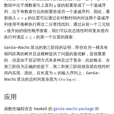
𝑥
𝑦
数组中位于偶数索引上直到
值的权重形成了一个递减序
𝑦
y
列，位于奇数索引位的权重形成另一个递减序列．因此，重
新插入
的位置可以通过在对数时间内对这两个递减序
𝑥
+
𝑦
x
+
y
列使用平衡树执行两次二分查找找到．通过从前一个三元组
值开始的线性顺序搜索，我们可以在总线性时间复杂度内
𝑧
z
执行对满足
的第一个位置的搜索．
𝑥
≤
𝑧
x
≤
z
Garsia–Wachs 算法的第三阶段的证明，即存在另一棵具有
相同距离的树并且这棵树提供了问题的最优解，是很重要
的．但是由于其证明方式有多种且过于复杂，此处略去．在
第三阶段为正确的前提下，第二和第三阶段很容易在线性时
间内实现．因此，在长度为
的输入序列上，Garsia–
𝑛
n
Wachs 算法的总时间复杂度为
．
𝑂
(
𝑛
l
o
g
𝑛
)
O
(
n
log
n
)
应用
函数性编程语言 Haskell 的
garsia-wachs package
对