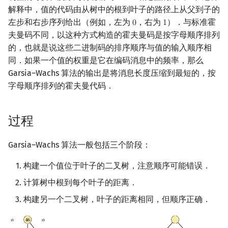
解释中，值的代码由从树中的根到叶子的路径上从父到子的
回文树
概率论
可持久化数据结构
欧拉图
二次剩余
左步和右步序列给出（例如，左为
，右为
）．与标准霍
0
1
0
1
夫曼码不同，以这种方式构造的霍夫曼码是按字母顺序排列
序列自动机
博弈论
树套树
哈密顿图
阶 & 原根
的，也就是说这些二进制码的排序顺序与值的输入顺序相
同．如果一个值的权重是它在编码消息中的频率，那么
最小表示法
数值算法
K-D Tree
二分图
离散对数
Garsia–Wachs 算法的输出是将消息长度压缩到最短的，按
字母顺序排列的霍夫曼代码．
Lyndon 分解
序理论
动态树
平面图
高次剩余 & 单位根
Main–Lorentz 算法
杨氏矩阵
析合树
弦图
数论分块
过程
拟阵
PQ 树
图的着色
狄利克雷卷积
Garsia–Wachs 算法一般包括三个阶段：
Berlekamp–Massey 算法
手指树
网络流
莫比乌斯反演
构建一个值位于叶子的二叉树，注意顺序可能错误．
计算树中根到每个叶子的距离．
霍夫曼树
图的匹配
杜教筛
构建另一个二叉树，叶子的距离相同，但顺序正确．
Prüfer 序列
Powerful Number 筛