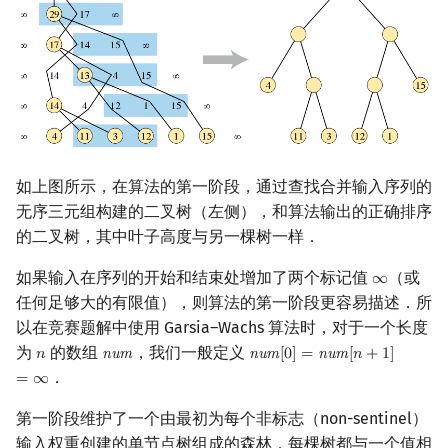
矩阵树定理
Min_25 筛
LGV 引理
洲阁筛
最大团搜索算法
类欧几里德算法
支配树
Meissel–Lehmer 算法
如上图所示，在算法的第一阶段，通过查找合并输入序列的
无序三元组构建的二叉树（左侧），和算法输出的正确排序
图上随机游走
连分数
的二叉树，其中叶子高度与另一棵树一样．
Stern–Brocot 树与 Farey
如果输入在序列的开始和结束处增加了两个标记值
（或
∞
∞
任何足够大的有限值），则算法的第一阶段更容易描述．所
二次域
以在竞赛题解中使用 Garsia–Wachs 算法时，对于一个长度
为
的数组
，我们一般定义
𝑛
n
u
m
n
u
m
[
0
]
=
n
u
m
[
𝑛
+
1
]
n
num
num
[
0
]
=
num
[
n
+
1
]
=
∞
Pell 方程
．
=
∞
第一阶段维护了一个由最初为每个非标志（non-sentinel）
输入权重创建的单节点树组成的森林．每棵树都与一个值相