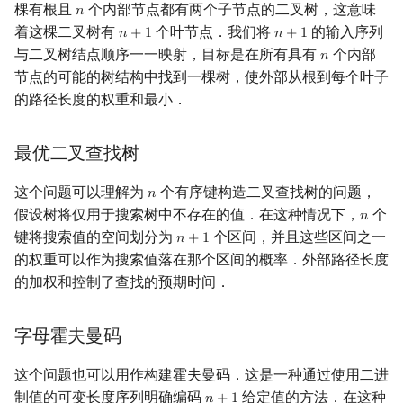
棵有根且
个内部节点都有两个子节点的二叉树，这意味
𝑛
n
镜像站列表
Special Judge
Java 速成
前缀和 & 差分
IDA*
状压 DP
Boyer–Moore 算法
置换和排列
块状数据结构
拓扑排序
扫描线
参考资料与拓展阅读
Dev-C++
文件操作
Lambda 表达式
归并排序
裴蜀定理 & 一次不定方程
多项式多点求值|快速插值
贝尔数
线性基
AVL 树
虚树
莫队配合 bitset
着这棵二叉树有
个叶节点．我们将
的输入序列
𝑛
+
1
𝑛
+
1
n
+
1
n
+
1
与二叉树结点顺序一一映射，目标是在所有具有
个内部
𝑛
n
致谢
Testlib
Java 进阶
二分
回溯法
数位 DP
Z 函数（扩展 KMP）
弧度制与坐标系
单调栈
最短路问题
旋转卡壳
CLion
pb_ds
堆排序
费马小定理 & 欧拉定理
多项式初等函数
伯努利数
线性映射
红黑树
树分治
节点的可能的树结构中找到一棵树，使外部从根到每个叶子
的路径长度的权重和最小．
Polygon
倍增
Dancing Links
插头 DP
AC 自动机
复数
单调队列
生成树问题
半平面交
Geany
编译优化
桶排序
模逆元
常系数齐次线性递推
Entringer Number
特征多项式
左偏红黑树
动态树分治
最优二叉查找树
OJ 工具
构造
Alpha–Beta 剪枝
计数 DP
后缀数组 (SA)
数论
ST 表
斯坦纳树
平面最近点对
Xcode
希尔排序
线性同余方程
多项式平移|连续点值平移
Eulerian Number
对角化
AA 树
AHU 算法
这个问题可以理解为
个有序键构造二叉查找树的问题，
𝑛
n
LaTeX 入门
优化
动态 DP
后缀自动机 (SAM)
多项式与生成函数
树状数组
拆点
随机增量法
GUIDE
锦标赛排序
中国剩余定理
符号化方法
分拆数
Jordan标准型
树哈希
假设树将仅用于搜索树中不存在的值．在这种情况下，
个
𝑛
n
键将搜索值的空间划分为
个区间，并且这些区间之一
𝑛
+
1
n
+
1
Git
概率 DP
后缀平衡树
组合数学
线段树
连通性相关
反演变换
Sublime Text
Tim 排序
升幂引理
Lagrange 反演
范德蒙德卷积
树上随机游走
的权重可以作为搜索值落在那个区间的概率．外部路径长度
的加权和控制了查找的预期时间．
DP 套 DP
广义后缀自动机
线性代数
划分树
环计数问题
计算几何杂项
CP Editor
排序相关 STL
阶乘取模
形式幂级数复合|复合逆
Pólya 计数
字母霍夫曼码
DP 优化
后缀树
线性规划
二叉搜索树 & 平衡树
最小环
Code::Blocks
排序应用
卢卡斯定理
普通生成函数
图论计数
这个问题也可以用作构建霍夫曼码．这是一种通过使用二进
其它 DP 方法
Manacher
抽象代数
跳表
2-SAT
同余方程
指数生成函数
制值的可变长度序列明确编码
给定值的方法．在这种
𝑛
+
1
n
+
1