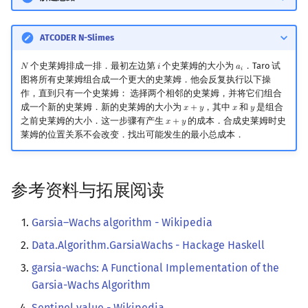
ATCODER N-Slimes
个史莱姆排成一排．最初左边第
个史莱姆的大小为
．Taro 试
𝑁
𝑖
𝑎
N
i
a
i
𝑖
图将所有史莱姆组合成一个更大的史莱姆．他会反复执行以下操
作，直到只有一个史莱姆： 选择两个相邻的史莱姆，并将它们组合
成一个新的史莱姆．新的史莱姆的大小为
，其中
和
是组合
𝑥
+
𝑦
𝑥
𝑦
x
+
y
x
y
之前史莱姆的大小．这一步骤有产生
的成本．合成史莱姆时史
𝑥
+
𝑦
x
+
y
莱姆的位置关系不会改变．找出可能发生的最小总成本．
参考资料与拓展阅读
Garsia–Wachs algorithm - Wikipedia
Data.Algorithm.GarsiaWachs - Hackage Haskell
garsia-wachs: A Functional Implementation of the
Garsia-Wachs Algorithm
Sentinel value - Wikipedia