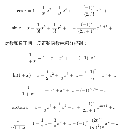
𝑛
cos
x
=
1
−
1
2
!
x
2
+
1
4
!
x
4
+
…
+
(
−
1
)
n
(
2
n
)
!
x
2
n
+
…
(
−
1
)
1
1
2
4
2
𝑛
c
o
s
𝑥
=
1
−
𝑥
+
𝑥
+
…
+
𝑥
+
…
2
!
4
!
(
2
𝑛
)
!
𝑛
sin
x
=
x
−
1
3
!
x
3
+
1
5
!
x
5
+
…
+
(
−
1
)
n
(
2
n
+
1
)
!
x
2
n
+
1
+
…
(
−
1
)
1
1
3
5
2
𝑛
+
1
s
i
n
𝑥
=
𝑥
−
𝑥
+
𝑥
+
…
+
𝑥
+
…
3
!
5
!
(
2
𝑛
+
1
)
!
对数和反正切、反正弦函数由积分得到：
1
1
1
+
x
=
1
−
x
+
x
2
+
…
+
(
−
1
)
n
x
n
+
…
𝑛
2
𝑛
=
1
−
𝑥
+
𝑥
+
…
+
(
−
1
)
𝑥
+
…
1
+
𝑥
ln
(
1
+
x
)
=
x
−
1
2
x
2
+
1
3
x
3
+
…
+
(
−
1
)
n
−
1
n
x
n
+
…
𝑛
−
1
(
−
1
)
1
1
2
3
𝑛
l
n
(
1
+
𝑥
)
=
𝑥
−
𝑥
+
𝑥
+
…
+
𝑥
+
…
2
3
𝑛
1
1
1
+
x
2
=
1
−
x
2
+
x
4
+
…
+
(
−
1
)
n
x
2
n
+
…
𝑛
2
4
2
𝑛
=
1
−
𝑥
+
𝑥
+
…
+
(
−
1
)
𝑥
+
…
2
1
+
𝑥
𝑛
arctan
x
=
x
−
1
3
x
3
+
1
5
x
5
+
…
+
(
−
1
)
n
2
n
+
1
x
2
n
+
1
+
…
(
−
1
)
1
1
3
5
2
𝑛
+
1
a
r
c
t
a
n
𝑥
=
𝑥
−
𝑥
+
𝑥
+
…
+
𝑥
+
…
3
5
2
𝑛
+
1
1
1
+
x
=
1
−
1
2
x
+
3
8
x
2
+
…
+
(
−
1
)
n
(
2
n
)
!
(
n
!
)
2
4
n
x
n
+
…
(
2
𝑛
)
!
1
1
3
𝑛
2
𝑛
=
1
−
𝑥
+
𝑥
+
…
+
(
−
1
)
𝑥
+
…
√
2
2
8
𝑛