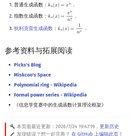
普通生成函数：
．
𝑛
𝑘
(
𝑥
)
=
𝑥
k
n
(
x
)
=
x
n
𝑛
𝑛
𝑥
指数生成函数：
．
𝑘
(
𝑥
)
=
k
n
(
x
)
=
x
n
n
!
𝑛
𝑛
!
1
狄利克雷生成函数
：
．
𝑘
(
𝑥
)
=
k
n
(
x
)
=
1
n
x
𝑛
𝑥
𝑛
参考资料与拓展阅读
Picks's Blog
Miskcoo's Space
Polynomial ring - Wikipedia
Formal power series - Wikipedia
《信息学竞赛中的生成函数计算理论框架》
本页面最近更新：
2026/7/24 19:47:19
，
更新历史
发现错误？想一起完善？
在 GitHub 上编辑此页！