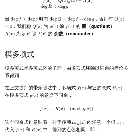
f
(
x
)
=
Q
(
x
)
g
(
x
)
+
R
(
x
)
deg
R
<
deg
g
𝑓
(
𝑥
)
=
𝑄
(
𝑥
)
𝑔
(
𝑥
)
+
𝑅
(
𝑥
)
d
e
g
𝑅
<
d
e
g
𝑔
当
时有
，否则有
d
e
g
𝑓
≥
d
e
g
𝑔
d
e
g
𝑄
=
d
e
g
𝑓
−
d
e
g
𝑔
𝑄
(
𝑥
)
deg
f
≥
deg
g
deg
Q
=
deg
f
−
deg
g
Q
(
x
)
=
0
．我们称
为
除
的
商（quotient）
，
=
0
𝑄
(
𝑥
)
𝑔
(
𝑥
)
𝑓
(
𝑥
)
Q
(
x
)
g
(
x
)
f
(
x
)
为
除
的
余数（remainder）
．
𝑅
(
𝑥
)
𝑔
(
𝑥
)
𝑓
(
𝑥
)
R
(
x
)
g
(
x
)
f
(
x
)
模多项式
模多项式是多项式环的子环，由多项式环除以同余的等价关
系得到．
在上文提到的带余除法中，多项式
与它的余式
𝑓
(
𝑥
)
𝑅
(
𝑥
)
f
(
x
)
R
(
x
)
在模多项式
的意义下同余．
𝑔
(
𝑥
)
g
(
x
)
f
(
x
)
≡
R
(
x
)
(
mod
g
(
x
)
)
𝑓
(
𝑥
)
≡
𝑅
(
𝑥
)
(
m
o
d
𝑔
(
𝑥
)
)
这个同余式也意味着，对于多项式
的任意一个根
，
𝑔
(
𝑥
)
𝑥
g
(
x
)
x
0
0
代入
和
中，得到的点值相同．即：
𝑓
(
𝑥
)
𝑅
(
𝑥
)
f
(
x
)
R
(
x
)