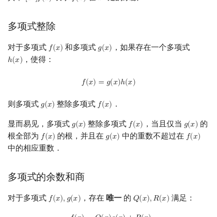
[
𝑥
]
𝑓
(
𝑥
)
𝑓
(
𝑥
)
𝑥
多项式整除
对于多项式
和多项式
，如果存在一个多项式
𝑓
(
𝑥
)
𝑔
(
𝑥
)
f
(
x
)
g
(
x
)
，使得：
ℎ
(
𝑥
)
h
(
x
)
f
(
x
)
=
g
(
x
)
h
(
x
)
𝑓
(
𝑥
)
=
𝑔
(
𝑥
)
ℎ
(
𝑥
)
则多项式
整除多项式
．
𝑔
(
𝑥
)
𝑓
(
𝑥
)
g
(
x
)
f
(
x
)
显而易见，多项式
整除多项式
，当且仅当
的
𝑔
(
𝑥
)
𝑓
(
𝑥
)
𝑔
(
𝑥
)
g
(
x
)
f
(
x
)
g
(
x
)
根全部为
的根，并且在
中的重数不超过在
𝑓
(
𝑥
)
𝑔
(
𝑥
)
𝑓
(
𝑥
)
f
(
x
)
g
(
x
)
f
(
x
)
中的相应重数．
多项式的余数和商
对于多项式
，存在
唯一
的
满足：
𝑓
(
𝑥
)
,
𝑔
(
𝑥
)
𝑄
(
𝑥
)
,
𝑅
(
𝑥
)
f
(
x
)
,
g
(
x
)
Q
(
x
)
,
R
(
x
)