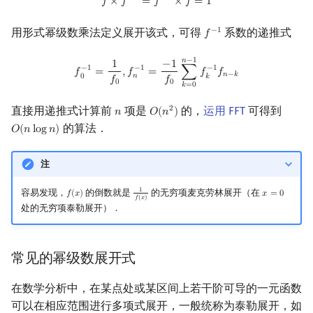
𝑓
×
𝑓
=
𝑓
×
𝑓
=
1
用形式幂级数乘法定义展开该式，可得
系数的递推式
−
1
𝑓
f
−
1
f
0
−
1
=
1
f
0
,
f
n
−
1
=
−
1
f
0
∑
k
=
0
n
−
1
f
k
−
1
f
n
−
k
𝑛
−
1
1
−
1
−
1
−
1
−
1
𝑓
=
,
𝑓
=
∑
𝑓
𝑓
𝑛
−
𝑘
𝑛
0
𝑘
𝑓
𝑓
0
0
𝑘
=
0
直接用递推式计算前
项是
的，
运用 FFT
可得到
2
𝑛
𝑂
(
𝑛
)
n
O
(
n
2
)
的算法．
𝑂
(
𝑛
l
o
g
𝑛
)
O
(
n
log
n
)
注
1
容易发现，
的倒数就是
的无穷项麦克劳林展开（在
𝑓
(
𝑥
)
𝑥
=
0
f
(
x
)
1
f
(
x
)
x
=
0
𝑓
(
𝑥
)
处的无穷项泰勒展开）．
常见的幂级数展开式
在数学分析中，在某点处或某区间上若干阶可导的一元函数
可以在相应范围进行多项式展开，一般统称为泰勒展开，如