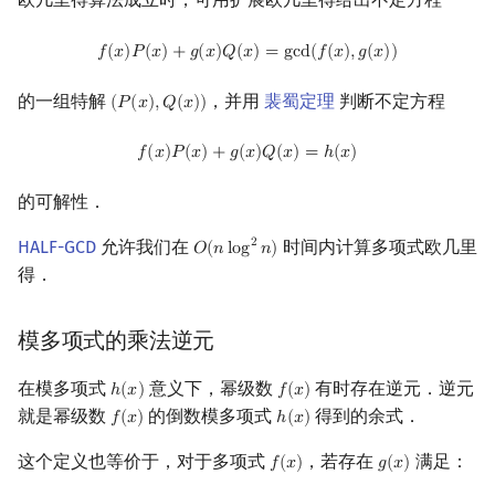
f
(
x
)
P
(
x
)
+
g
(
x
)
Q
(
x
)
=
gcd
(
f
(
x
)
,
g
(
x
)
)
𝑓
(
𝑥
)
𝑃
(
𝑥
)
+
𝑔
(
𝑥
)
𝑄
(
𝑥
)
=
g
c
d
(
𝑓
(
𝑥
)
,
𝑔
(
𝑥
)
)
的一组特解
，并用
裴蜀定理
判断不定方程
(
𝑃
(
𝑥
)
,
𝑄
(
𝑥
)
)
(
P
(
x
)
,
Q
(
x
)
)
f
(
x
)
P
(
x
)
+
g
(
x
)
Q
(
x
)
=
h
(
x
)
𝑓
(
𝑥
)
𝑃
(
𝑥
)
+
𝑔
(
𝑥
)
𝑄
(
𝑥
)
=
ℎ
(
𝑥
)
的可解性．
HALF-GCD
允许我们在
时间内计算多项式欧几里
2
𝑂
(
𝑛
l
o
g
𝑛
)
O
(
n
log
2
n
)
得．
模多项式的乘法逆元
在模多项式
意义下，幂级数
有时存在逆元．逆元
ℎ
(
𝑥
)
𝑓
(
𝑥
)
h
(
x
)
f
(
x
)
就是幂级数
的倒数模多项式
得到的余式．
𝑓
(
𝑥
)
ℎ
(
𝑥
)
f
(
x
)
h
(
x
)
这个定义也等价于，对于多项式
，若存在
满足：
𝑓
(
𝑥
)
𝑔
(
𝑥
)
f
(
x
)
g
(
x
)