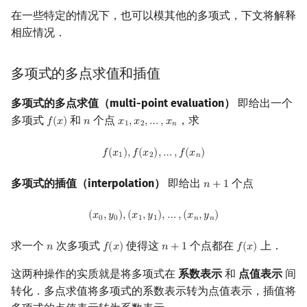
在一些特定的情况下，也可以模其他的多项式，下文将解释
相应情况．
多项式的多点求值和插值
多项式的多点求值（multi-point evaluation）
即给出一个
多项式
和
个点
，求
𝑓
(
𝑥
)
𝑛
𝑥
,
𝑥
,
…
,
𝑥
f
(
x
)
n
x
1
,
x
2
,
…
,
x
n
1
2
𝑛
f
(
x
1
)
,
f
(
x
2
)
,
…
,
f
(
x
n
)
𝑓
(
𝑥
)
,
𝑓
(
𝑥
)
,
…
,
𝑓
(
𝑥
)
1
2
𝑛
多项式的插值（interpolation）
即给出
个点
𝑛
+
1
n
+
1
(
x
0
,
y
0
)
,
(
x
1
,
y
1
)
,
…
,
(
x
n
,
y
n
)
(
𝑥
,
𝑦
)
,
(
𝑥
,
𝑦
)
,
…
,
(
𝑥
,
𝑦
)
0
0
1
1
𝑛
𝑛
求一个
次多项式
使得这
个点都在
上．
𝑛
𝑓
(
𝑥
)
𝑛
+
1
𝑓
(
𝑥
)
n
f
(
x
)
n
+
1
f
(
x
)
这两种操作的实质就是将多项式在
系数表示
和
点值表示
间
转化．多点求值将多项式的系数表示转为点值表示，插值将