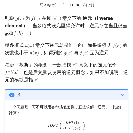
f
(
x
)
g
(
x
)
≡
1
(
mod
h
(
x
)
)
𝑓
(
𝑥
)
𝑔
(
𝑥
)
≡
1
(
m
o
d
ℎ
(
𝑥
)
)
则称
为
在模
意义下的
逆元（inverse
𝑔
(
𝑥
)
𝑓
(
𝑥
)
ℎ
(
𝑥
)
g
(
x
)
f
(
x
)
h
(
x
)
element）
．当多项式欧几里得允许时，逆元存在当且仅当
．
g
c
d
(
𝑓
,
ℎ
)
=
1
gcd
(
f
,
h
)
=
1
模多项式
意义下逆元总是唯一的．如果多项式
的
ℎ
(
𝑥
)
𝑓
(
𝑥
)
h
(
x
)
f
(
x
)
次数也小于
，则得到的
与
互为逆元．
ℎ
(
𝑥
)
𝑔
(
𝑥
)
𝑓
(
𝑥
)
h
(
x
)
g
(
x
)
f
(
x
)
考虑「截断」的概念，一般把模
意义下的逆元记作
𝑛
𝑥
x
n
，也是后文默认使用的逆元概念．如果不加说明，逆
−
1
𝑓
(
𝑥
)
f
−
1
(
x
)
元的模就是指
．
𝑛
𝑥
x
n
注
一个问题是，可不可以用各种插值变换，直接求解「逆元」，比如
计算：
I
D
F
T
(
D
F
T
(
1
)
D
F
T
(
f
(
x
)
)
)
𝐷
𝐹
𝑇
(
1
)
𝐼
𝐷
𝐹
𝑇
(
)
𝐷
𝐹
𝑇
(
𝑓
(
𝑥
)
)