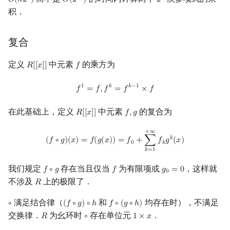
𝑂
(
𝑛
2
)
𝑂
(
2
)
2
O
(
n
2
n
)
O
(
2
2
n
)
2
n
积．
复合
定义
中元素
的乘方为
𝑅
[
[
𝑥
]
]
𝑓
R
[
[
x
]
]
f
f
1
=
f
,
f
k
=
f
k
−
1
×
f
1
𝑘
𝑘
−
1
𝑓
=
𝑓
,
𝑓
=
𝑓
×
𝑓
在此基础上，定义
中元素
的复合为
𝑅
[
[
𝑥
]
]
𝑓
,
𝑔
R
[
[
x
]
]
f
,
g
(
f
∘
g
)
(
x
)
=
f
(
g
(
x
)
)
=
f
0
+
∑
k
=
1
+
∞
f
k
g
k
(
x
)
+
∞
𝑘
(
𝑓
∘
𝑔
)
(
𝑥
)
=
𝑓
(
𝑔
(
𝑥
)
)
=
𝑓
+
∑
𝑓
𝑔
(
𝑥
)
0
𝑘
𝑘
=
1
我们规定
存在当且仅当
为有限项或
，这样就
𝑓
∘
𝑔
𝑓
𝑔
=
0
f
∘
g
f
g
0
=
0
0
不涉及
上的极限了．
𝑅
R
满足结合律（
和
均存在时），不满足
∘
(
𝑓
∘
𝑔
)
∘
ℎ
𝑓
∘
(
𝑔
∘
ℎ
)
∘
(
f
∘
g
)
∘
h
f
∘
(
g
∘
h
)
交换律．
为幺环时
存在单位元
．
𝑅
∘
1
×
𝑥
R
∘
1
×
x