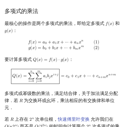
Min_25 筛
矩阵树定理
多项式的乘法
洲阁筛
LGV 引理
最核心的操作是两个多项式的乘法，即给定多项式
和
𝑓
(
𝑥
)
f
(
x
)
：
𝑔
(
𝑥
)
g
(
x
)
类欧几里德算法
最大团搜索算法
𝑛
f
(
x
)
=
a
0
+
a
1
x
+
⋯
+
a
n
x
n
(
1
)
g
(
x
)
=
b
0
+
b
1
x
+
⋯
+
b
m
x
m
(
2
)
𝑓
(
𝑥
)
=
𝑎
+
𝑎
𝑥
+
⋯
+
𝑎
𝑥
(
1
)
0
1
𝑛
Meissel–Lehmer 算法
支配树
𝑚
𝑔
(
𝑥
)
=
𝑏
+
𝑏
𝑥
+
⋯
+
𝑏
𝑥
(
2
)
0
1
𝑚
要计算多项式
：
连分数
图上随机游走
𝑄
(
𝑥
)
=
𝑓
(
𝑥
)
⋅
𝑔
(
𝑥
)
Q
(
x
)
=
f
(
x
)
⋅
g
(
x
)
Q
(
x
)
=
∑
i
=
0
n
∑
j
=
0
m
a
i
b
j
x
i
+
j
=
c
0
+
c
1
x
+
⋯
+
c
n
+
m
x
n
+
m
𝑛
𝑚
Stern–Brocot 树与 Farey 序列
𝑖
+
𝑗
𝑛
+
𝑚
𝑄
(
𝑥
)
=
∑
∑
𝑎
𝑏
𝑥
=
𝑐
+
𝑐
𝑥
+
⋯
+
𝑐
𝑥
𝑖
𝑗
0
1
𝑛
+
𝑚
𝑖
=
0
𝑗
=
0
二次域
多项式或幂级数的乘法，满足结合律，关于加法满足分配
律．若
为交换环或幺环，乘法相应的有交换律和单位
𝑅
R
Pell 方程
元．
若
上存在
次单位根，
快速傅里叶变换
允许我们在
𝑛
𝑅
2
R
2
n
而不是
的时间内计算两个
次多项式的乘
𝑛
2
𝑛
𝑛