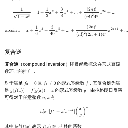
(
𝑛
!
)
4
1
+
𝑥
1
1
−
x
2
=
1
+
1
2
x
2
+
3
8
x
4
+
…
+
(
2
n
)
!
(
n
!
)
2
4
n
x
2
n
+
…
(
2
𝑛
)
!
1
1
3
2
4
2
𝑛
=
1
+
𝑥
+
𝑥
+
…
+
𝑥
+
…
√
2
2
8
𝑛
(
𝑛
!
)
4
2
1
−
𝑥
arcsin
x
=
x
+
1
6
x
3
+
3
40
x
5
+
…
+
(
2
n
)
!
(
n
!
)
2
(
2
n
+
1
)
4
n
x
2
n
+
1
+
…
(
2
𝑛
)
!
1
3
3
5
2
𝑛
+
1
a
r
c
s
i
n
𝑥
=
𝑥
+
𝑥
+
𝑥
+
…
+
𝑥
+
…
2
6
4
0
𝑛
(
𝑛
!
)
(
2
𝑛
+
1
)
4
复合逆
复合逆
（compound inversion）即反函数概念在形式幂级
数环上的推广．
对于满足
且
的形式幂级数
，其复合逆为满
𝑓
=
0
𝑓
≠
0
𝑓
f
0
=
0
f
1
≠
0
f
0
1
足
的形式幂级数
．由拉格朗日反演
𝑔
(
𝑓
(
𝑥
)
)
=
𝑓
(
𝑔
(
𝑥
)
)
=
𝑥
𝑔
g
(
f
(
x
)
)
=
f
(
g
(
x
)
)
=
x
g
可得对于任意整数
有
𝑛
,
𝑘
n
,
k
𝑛
𝑥
n
[
x
n
]
f
k
=
k
[
x
n
−
k
]
(
x
g
)
n
𝑛
𝑘
𝑛
−
𝑘
𝑛
[
𝑥
]
𝑓
=
𝑘
[
𝑥
]
(
)
𝑔
其中
表示
在
处的系数．
𝑘
𝑘
[
x
k
]
f
(
x
)
f
(
x
)
x
k