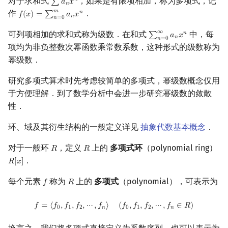
对于求和式
，如果是有限项相加，称为多项式，记
𝑛
∑
𝑎
𝑥
∑
a
n
x
n
𝑛
𝑚
作
．
𝑛
𝑓
(
𝑥
)
=
∑
𝑎
𝑥
镜像站列表
Special Judge
Java 速成
前缀和 & 差分
IDA*
状压 DP
Boyer–Moore 算法
裴蜀定理 & 一次不定方程
贝尔数
线性基
块状数据结构
拓扑排序
扫描线
有限状态自动机
常见的幂级数展开式
f
(
x
)
=
∑
n
=
0
m
a
n
x
n
Dev-C++
文件操作
Lambda 表达式
归并排序
AVL 树
虚树
𝑛
𝑛
=
0
∞
可列项相加的求和式称为级数．在和式
中，每
𝑛
∑
𝑎
𝑥
∑
n
=
0
∞
a
n
x
n
𝑛
𝑛
=
0
致谢
Testlib
Java 进阶
二分
回溯法
数位 DP
Z 函数（扩展 KMP）
费马小定理 & 欧拉定理
伯努利数
线性映射
单调栈
最短路问题
旋转卡壳
计算理论基础
复合逆
CLion
pb_ds
堆排序
红黑树
树分治
项均为非负整数次幂函数乘常数系数，这种形式的级数称为
幂级数．
Polygon
倍增
Dancing Links
插头 DP
AC 自动机
模逆元
Entringer Number
特征多项式
单调队列
生成树问题
半平面交
字节顺序
多项式整除
Geany
编译优化
桶排序
左偏红黑树
动态树分治
研究多项式算术时先考虑较简单的多项式，幂级数概念仅用
OJ 工具
构造
Alpha–Beta 剪枝
计数 DP
后缀数组 (SA)
线性同余方程
Eulerian Number
对角化
ST 表
斯坦纳树
平面最近点对
约瑟夫问题
多项式的余数和商
Xcode
希尔排序
AA 树
AHU 算法
于方便理解．到了数学分析中会进一步研究幂级数的敛散
性．
LaTeX 入门
优化
动态 DP
后缀自动机 (SAM)
中国剩余定理
模多项式
分拆数
Jordan标准型
树状数组
拆点
随机增量法
表达式求值
GUIDE
锦标赛排序
树哈希
环、域及其衍生结构的一般定义详见
抽象代数基本概念
．
Git
概率 DP
后缀平衡树
升幂引理
范德蒙德卷积
线段树
连通性相关
反演变换
在一台机器上规划任务
多项式的多点求值和插值
Sublime Text
Tim 排序
树上随机游走
对于一般环
，定义
上的
多项式环
（polynomial ring）
𝑅
𝑅
R
R
．
𝑅
[
𝑥
]
R
[
x
]
DP 套 DP
广义后缀自动机
阶乘取模
Pólya 计数
划分树
环计数问题
计算几何杂项
主元素问题
因式分解和欧几里得
CP Editor
排序相关 STL
每个元素
称为
上的
多项式
（polynomial），可表示为
𝑓
𝑅
f
R
DP 优化
后缀树
卢卡斯定理
图论计数
二叉搜索树 & 平衡树
最小环
Garsia–Wachs 算法
模多项式的乘法逆元
Code::Blocks
排序应用
f
=
⟨
f
0
,
f
1
,
f
2
,
⋯
,
f
n
⟩
(
f
0
,
f
1
,
f
2
,
⋯
,
f
n
∈
R
)
𝑓
=
⟨
𝑓
,
𝑓
,
𝑓
,
⋯
,
𝑓
⟩
(
𝑓
,
𝑓
,
𝑓
,
⋯
,
𝑓
∈
𝑅
)
0
1
2
𝑛
0
1
2
𝑛
其它 DP 方法
Manacher
同余方程
生成函数
跳表
2-SAT
15-puzzle