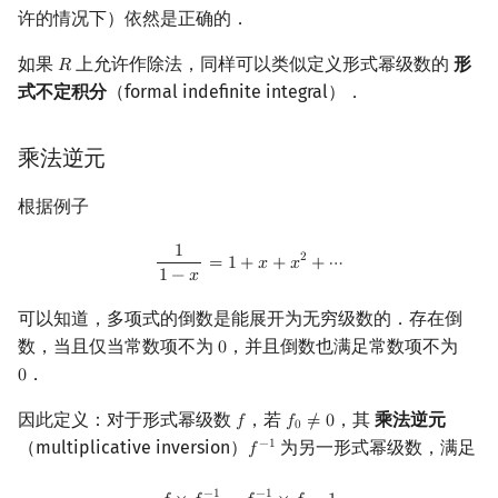
许的情况下）依然是正确的．
如果
上允许作除法，同样可以类似定义形式幂级数的
形
𝑅
R
式不定积分
（formal indefinite integral）．
乘法逆元
根据例子
1
1
1
−
x
=
1
+
x
+
x
2
+
⋯
2
=
1
+
𝑥
+
𝑥
+
⋯
1
−
𝑥
可以知道，多项式的倒数是能展开为无穷级数的．存在倒
数，当且仅当常数项不为
，并且倒数也满足常数项不为
0
0
．
0
0
因此定义：对于形式幂级数
，若
，其
乘法逆元
𝑓
𝑓
≠
0
f
f
0
≠
0
0
（multiplicative inversion）
为另一形式幂级数，满足
−
1
𝑓
f
−
1
f
×
f
−
1
=
f
−
1
×
f
=
1
−
1
−
1