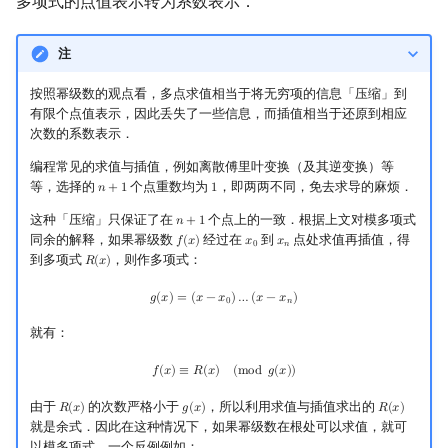
多项式的点值表示转为系数表示．
注
按照幂级数的观点看，多点求值相当于将无穷项的信息「压缩」到
有限个点值表示，因此丢失了一些信息，而插值相当于还原到相应
次数的系数表示．
编程常见的求值与插值，例如离散傅里叶变换（及其逆变换）等
等，选择的
个点重数均为
，即两两不同，免去求导的麻烦．
𝑛
+
1
1
n
+
1
1
这种「压缩」只保证了在
个点上的一致．根据上文对模多项式
𝑛
+
1
n
+
1
同余的解释，如果幂级数
经过在
到
点处求值再插值，得
𝑓
(
𝑥
)
𝑥
𝑥
f
(
x
)
x
0
x
n
0
𝑛
到多项式
，则作多项式：
𝑅
(
𝑥
)
R
(
x
)
g
(
x
)
=
(
x
−
x
0
)
…
(
x
−
x
n
)
𝑔
(
𝑥
)
=
(
𝑥
−
𝑥
)
…
(
𝑥
−
𝑥
)
0
𝑛
就有：
f
(
x
)
≡
R
(
x
)
(
mod
g
(
x
)
)
𝑓
(
𝑥
)
≡
𝑅
(
𝑥
)
(
m
o
d
𝑔
(
𝑥
)
)
由于
的次数严格小于
，所以利用求值与插值求出的
𝑅
(
𝑥
)
𝑔
(
𝑥
)
𝑅
(
𝑥
)
R
(
x
)
g
(
x
)
R
(
x
)
就是余式．因此在这种情况下，如果幂级数在根处可以求值，就可
以模多项式．一个反例例如：