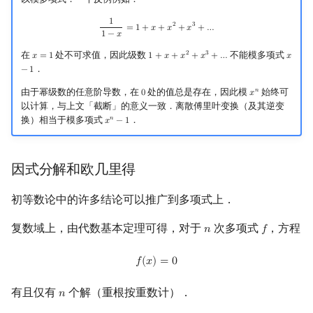
1
1
1
−
x
=
1
+
x
+
x
2
+
x
3
+
…
2
3
=
1
+
𝑥
+
𝑥
+
𝑥
+
…
1
−
𝑥
在
处不可求值，因此级数
不能模多项式
2
3
𝑥
=
1
1
+
𝑥
+
𝑥
+
𝑥
+
…
𝑥
x
=
1
1
+
x
+
x
2
+
x
3
+
…
x
−
1
．
−
1
由于幂级数的任意阶导数，在
处的值总是存在，因此模
始终可
𝑛
0
𝑥
0
x
n
以计算，与上文「截断」的意义一致．离散傅里叶变换（及其逆变
换）相当于模多项式
．
𝑛
𝑥
−
1
x
n
−
1
因式分解和欧几里得
初等数论中的许多结论可以推广到多项式上．
复数域上，由代数基本定理可得，对于
次多项式
，方程
𝑛
𝑓
n
f
f
(
x
)
=
0
𝑓
(
𝑥
)
=
0
有且仅有
个解（重根按重数计）．
𝑛
n