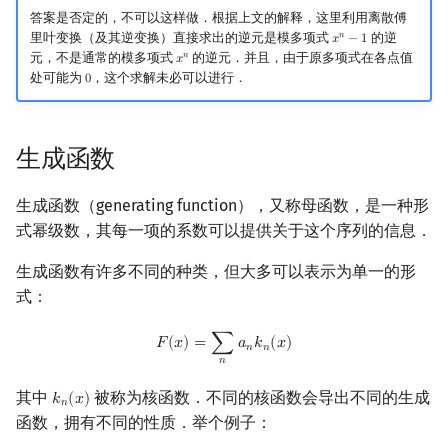
答案是否定的，不可以这样做．根据上文的解释，这里利用离散傅
里叶变换（及其逆变换）直接求出的逆元是模多项式
的逆
𝑛
𝑥
−
1
x
n
−
1
元，不是通常的模多项式
的逆元．并且，由于原多项式在各点值
𝑛
𝑥
x
n
处可能为
，这个求解未必可以进行．
0
0
生成函数
生成函数（generating function），又称母函数，是一种形
式幂级数，其每一项的系数可以提供关于这个序列的信息．
生成函数有许多不同的种类，但大多可以表示为单一的形
式：
F
(
x
)
=
∑
n
a
n
k
n
(
x
)
𝐹
(
𝑥
)
=
∑
𝑎
𝑘
(
𝑥
)
𝑛
𝑛
𝑛
其中
被称为核函数．不同的核函数会导出不同的生成
𝑘
(
𝑥
)
k
n
(
x
)
𝑛
函数，拥有不同的性质．举个例子：