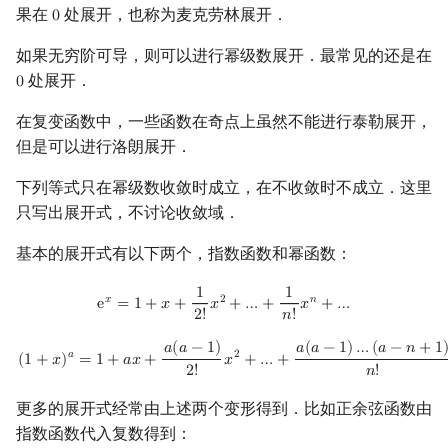
果在
处展开，也称为麦克劳林展开．
0
0
如果无穷阶可导，则可以进行幂级数展开．最常见的还是在
处展开．
0
0
在复变函数中，一些函数在奇点上虽然不能进行泰勒展开，
但是可以进行洛朗展开．
下列等式只在幂级数收敛时成立，在不收敛时不成立．这里
只写出展开式，不讨论收敛域．
基本的展开式有以下两个，指数函数和幂函数：
1
1
e
x
=
1
+
x
+
1
2
!
x
2
+
…
+
1
n
!
x
n
+
…
𝑥
2
𝑛
e
=
1
+
𝑥
+
𝑥
+
…
+
𝑥
+
…
2
!
𝑛
!
(
1
+
x
)
a
=
1
+
a
x
+
a
(
a
−
1
)
2
!
x
2
+
…
+
a
(
a
−
1
)
…
(
a
−
n
+
1
)
n
!
x
n
+
…
𝑎
(
𝑎
−
1
)
𝑎
(
𝑎
−
1
)
…
(
𝑎
−
𝑛
+
1
𝑎
2
(
1
+
𝑥
)
=
1
+
𝑎
𝑥
+
𝑥
+
…
+
2
!
𝑛
!
更多的展开式经常由上述两个变形得到．比如正余弦函数由
指数函数代入复数得到：