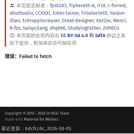
本页面贡献者：
fps5283
,
Tiphereth-A
,
Ir1d
,
c-forrest
,
shuzhouliu
,
CCXXXI
,
Enter-tainer
,
TrisolarisHD
,
Yanjun-
Zhao
,
EntropyIncreaser
,
Great-designer
,
KarlJie
,
Menci
,
R-fzx
,
SaisycJiang
,
shq666
,
StudyingFather
,
ZnPdCo
本页面的全部内容在
CC BY-SA 4.0
和
SATA
协议之条
款下提供，附加条款亦可能应用
Copyright © 2016 - 2026 OI Wiki Team
Made with
Material for MkDocs
最近更新：6dcfcc6c, 2026-08-05