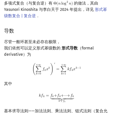
多项式复合（与复合逆）有
的做法，其由
2
Θ
(
𝑛
l
o
g
𝑛
)
Θ
(
n
log
2
n
)
Yasunori Kinoshita 与李白天于 2024 年提出，详见
形式幂
级数复合 | 复合逆
．
导数
尽管一般环甚至未必存在极限，
我们依然可以定义形式幂级数的
形式导数
（formal
derivative）为
′
(
∑
k
=
0
+
∞
f
k
x
k
)
′
=
∑
k
=
1
+
∞
k
f
k
x
k
−
1
+
∞
+
∞
𝑘
𝑘
−
1
(
∑
𝑓
𝑥
)
=
∑
𝑘
𝑓
𝑥
𝑘
𝑘
𝑘
=
0
𝑘
=
1
其中
k
f
k
=
f
k
+
f
k
+
⋯
+
f
k
⏟
k
个
f
k
𝑘
𝑓
=
𝑓
+
𝑓
+
⋯
+
𝑓
⏟
__
⏟
__
⏟
𝑘
𝑘
𝑘
𝑘
𝑘
个
𝑓
𝑘
基本求导法则——加法法则、乘法法则、链式法则（复合允