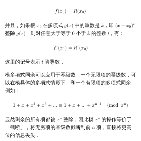
f
(
x
0
)
=
R
(
x
0
)
𝑓
(
𝑥
)
=
𝑅
(
𝑥
)
0
0
并且，如果根
在多项式
中的重数是
，即
𝑘
𝑥
𝑔
(
𝑥
)
𝑘
(
𝑥
−
𝑥
)
x
0
g
(
x
)
k
(
x
−
x
0
)
k
0
0
整除
，则对任意大于等于
小于
的整数
，有：
𝑔
(
𝑥
)
0
𝑘
𝑡
g
(
x
)
0
k
t
f
t
(
x
0
)
=
R
t
(
x
0
)
𝑡
𝑡
𝑓
(
𝑥
)
=
𝑅
(
𝑥
)
0
0
这里的记号表示
阶导数．
𝑡
t
模多项式同余可以应用于幂级数．一个无限项的幂级数，可
以在模具体的多项式情形下，和一个有限项的多项式同余．
例如：
1
+
x
+
x
2
+
x
3
+
…
≡
1
+
x
+
…
+
x
n
−
1
(
mod
x
n
)
2
3
𝑛
−
1
𝑛
1
+
𝑥
+
𝑥
+
𝑥
+
…
≡
1
+
𝑥
+
…
+
𝑥
(
m
o
d
𝑥
)
显然剩余的所有项都被
整除，因此模
的操作等价于
𝑛
𝑛
𝑥
𝑥
x
n
x
n
「截断」，将无穷项的幂级数截断到前
项，直接将更高
𝑛
n
位的信息丢失．