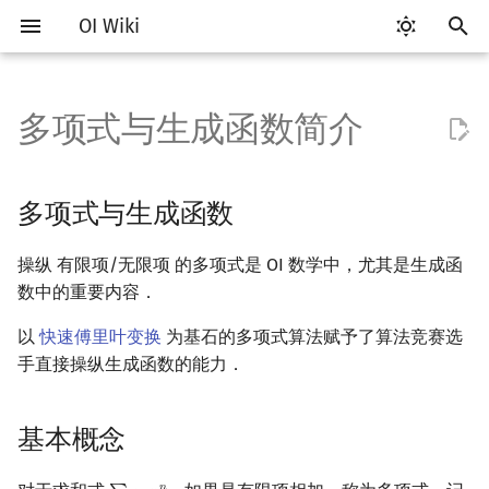
OI Wiki
键
入
多项式与生成函数简介
Getting Started
比赛相关简介
工具软件简介
语言基础简介
算法基础简介
搜索部分简介
动态规划部分简介
字符串部分简介
数字系统简介
数论基础
多项式与生成函数
排列组合
线性代数简介
线性规划基础
基本概念
基本概念
博弈论简介
插值
数据结构部分简介
图论部分简介
计算几何部分简介
杂项简介
RMQ
OI 赛事与赛制
题型概述
读入、输出优化
Vim
评测工具简介
Testlib 简介
Hello, World!
C++ 标准库简介
类
复杂度简介
排序简介
DP 优化简介
后缀数组简介
并查集
堆简介
分块思想
线段树基础
二叉搜索树 & 平衡树
可持久化数据结构简介
线段树套线段树
Link Cut Tree
树基础
最短路
最小生成树
强连通分量
网络流简介
图匹配
离线算法简介
随机函数
以
开
关于本项目
赛事
代码编辑工具
C++ 基础
复杂度
DFS（搜索）
动态规划基础
字符串基础
进位制
模算术简介
基本概念
抽屉原理
向量
单纯形法
群论
条件概率与独立性
公平组合游戏
数值积分
栈
图论相关概念
二维计算几何基础
离散化
并查集应用
ICPC/CCPC 赛事与赛制
交互题
分段打表
Emacs
Arbiter
通用
C++ 语法基础
STL 容器
命名空间
均摊复杂度
选择排序
单调队列/单调栈优化
最优原地后缀排序算法
并查集复杂度
二叉堆
块状数组
线段树合并 & 分裂
Treap
可持久化线段树
平衡树套线段树
全局平衡二叉树
树的直径
差分约束
最小树形图
双连通分量
最大流
二分图最大匹配
CDQ 分治
随机化技巧
多项式与生成函数
始
如何参与
题型
评测工具
C++ 标准库
枚举
BFS（搜索）
记忆化搜索
标准库
平衡三进制
素数
容斥原理
内积和外积
环论
随机变量
零和游戏
高斯消元
队列
图的存储
三维计算几何基础
双指针
括号序列
多项式的次数
常见错误
VS Code
Cena
Generator
变量
STL 算法
值类别
冒泡排序
斜率优化
配对堆
块状链表
李超线段树
Splay 树
可持久化块状数组
线段树套平衡树
Euler Tour Tree
树的中心
k 短路
最小直径生成树
割点和桥
最小割
二分图最大权匹配
整体二分
爬山算法
操纵 有限项/无限项 的多项式是 OI 数学中，尤其是生成函
搜
数中的重要内容．
OI Wiki 不是什么
学习路线
命令行
C++ 进阶
模拟
双向搜索
背包 DP
字符串匹配
格雷码
最大公约数
斐波那契数列
矩阵
域论
随机变量的数字特征
非公平组合游戏
牛顿迭代法
链表
DFS（图论）
距离
离线算法
线段树与离线询问
多项式的乘法
常见技巧
Atom
CCR Plus
Validator
运算
bitset
重载运算符
插入排序
四边形不等式优化
左偏树
树分块
猫树
WBLT
可持久化平衡树
树状数组套权值线段树
Top Tree
树的重心
同余最短路
圆方树
费用流
一般图最大匹配
莫队算法
模拟退火
索
以
快速傅里叶变换
为基石的多项式算法赋予了算法竞赛选
格式手册
学习资源
命令行编译与调试
C++ 与其他常用语言的区别
递归 & 分治
启发式搜索
区间 DP
字符串哈希
欧拉函数
错位排列
初等变换
Schreier–Sims 算法
概率不等式
哈希表
BFS（图论）
Pick 定理
分数规划
复合
Eclipse
Lemon
Interactor
流程控制语句
string
引用
计数排序
Slope Trick 优化
Sqrt Tree
区间最值操作 & 区间历史
替罪羊树
可持久化字典树
分块套树状数组
最近公共祖先
点/边连通度
上下界网络流
一般图最大权匹配
手直接操纵生成函数的能力．
值
数学符号表
技巧
编译器
Pascal 转 C++ 急救
贪心
A*
DAG 上的 DP
字典树 (Trie)
筛法
卡特兰数
行列式
并查集
树上问题
三角剖分
随机化
导数
Notepad++
Checker
高级数据类型
pair
常量
基数排序
WQS 二分
笛卡尔树
可持久化可并堆
树链剖分
Stoer–Wagner 算法
稳定匹配
基本概念
Kinetic Tournament Tree
F.A.Q.
出题
WSL (Windows 10)
Python 速成
排序
迭代加深搜索
树形 DP
前缀函数与 KMP 算法
分解质因数
斯特林数
线性空间
堆
有向无环图
凸包
悬线法
乘法逆元
Kate
函数
新版 C++ 特性
快速排序
状态设计优化
Size Balanced Tree
树上启发式合并