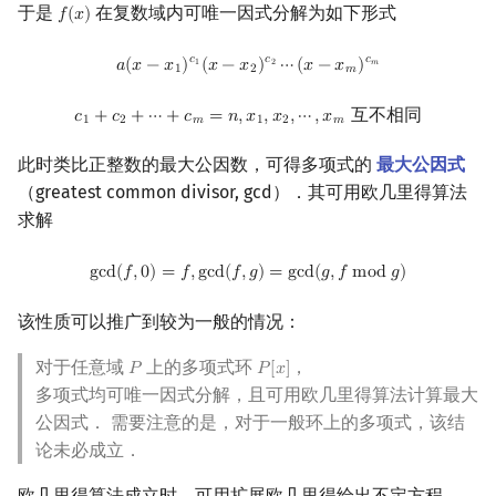
于是
在复数域内可唯一因式分解为如下形式
𝑓
(
𝑥
)
f
(
x
)
a
(
x
−
x
1
)
c
1
(
x
−
x
2
)
c
2
⋯
(
x
−
x
m
)
c
m
𝑐
𝑐
𝑐
𝑎
(
𝑥
−
𝑥
)
(
𝑥
−
𝑥
)
⋯
(
𝑥
−
𝑥
)
1
2
𝑚
1
2
𝑚
c
1
+
c
2
+
⋯
+
c
m
=
n
,
x
1
,
x
2
,
⋯
,
x
m
互不相同
𝑐
+
𝑐
+
⋯
+
𝑐
=
𝑛
,
𝑥
,
𝑥
,
⋯
,
𝑥
互不相同
1
2
𝑚
1
2
𝑚
此时类比正整数的最大公因数，可得多项式的
最大公因式
（greatest common divisor, gcd）．其可用欧几里得算法
求解
gcd
(
f
,
0
)
=
f
,
gcd
(
f
,
g
)
=
gcd
(
g
,
f
mod
g
)
g
c
d
(
𝑓
,
0
)
=
𝑓
,
g
c
d
(
𝑓
,
𝑔
)
=
g
c
d
(
𝑔
,
𝑓
m
o
d
𝑔
)
该性质可以推广到较为一般的情况：
对于任意域
上的多项式环
，
𝑃
𝑃
[
𝑥
]
P
P
[
x
]
多项式均可唯一因式分解，且可用欧几里得算法计算最大
公因式． 需要注意的是，对于一般环上的多项式，该结
论未必成立．
欧几里得算法成立时，可用扩展欧几里得给出不定方程