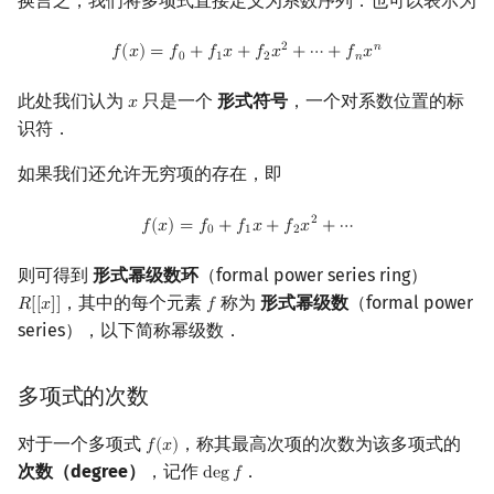
换言之，我们将多项式直接定义为系数序列．也可以表示为
回文树
二次剩余
参考资料与拓展阅读
可持久化数据结构
欧拉图
Kahan 求和
f
(
x
)
=
f
0
+
f
1
x
+
f
2
x
2
+
⋯
+
f
n
x
n
2
𝑛
𝑓
(
𝑥
)
=
𝑓
+
𝑓
𝑥
+
𝑓
𝑥
+
⋯
+
𝑓
𝑥
0
1
2
𝑛
序列自动机
阶 & 原根
树套树
哈密顿图
珂朵莉树/颜色段均摊
此处我们认为
只是一个
形式符号
，一个对系数位置的标
𝑥
x
识符．
最小表示法
离散对数
K-D Tree
二分图
空间优化简介
如果我们还允许无穷项的存在，即
Lyndon 分解
高次剩余 & 单位根
动态树
平面图
f
(
x
)
=
f
0
+
f
1
x
+
f
2
x
2
+
⋯
2
𝑓
(
𝑥
)
=
𝑓
+
𝑓
𝑥
+
𝑓
𝑥
+
⋯
0
1
2
Main–Lorentz 算法
数论分块
析合树
弦图
则可得到
形式幂级数环
（formal power series ring）
狄利克雷卷积
PQ 树
图的着色
，其中的每个元素
称为
形式幂级数
（formal power
𝑅
[
[
𝑥
]
]
𝑓
R
[
[
x
]
]
f
series），以下简称幂级数．
莫比乌斯反演
手指树
网络流
多项式的次数
杜教筛
霍夫曼树
图的匹配
对于一个多项式
，称其最高次项的次数为该多项式的
𝑓
(
𝑥
)
f
(
x
)
Powerful Number 筛
Prüfer 序列
次数（degree）
，记作
．
d
e
g
𝑓
deg
f