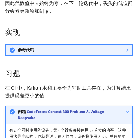
因此代数值中
始终为零．在下一轮迭代中，丢失的低位部
𝑐
c
矩阵树定理
Min_25 筛
分会被更新添加到
．
𝑦
y
LGV 引理
洲阁筛
实现
最大团搜索算法
类欧几里德算法
支配树
Meissel–Lehmer 算法
参考代码
图上随机游走
连分数
习题
Stern–Brocot 树与 Farey
在 OI 中，Kahan 求和主要作为辅助工具存在，为计算结果
提供误差更小的值．
二次域
Pell 方程
例题
CodeForces Contest 800 Problem A. Voltage
Keepsake
有
个同时使用的设备．第
个设备每秒使用
单位的功率．这种
𝑛
𝑖
𝑎
n
i
a
i
𝑖
用法是连续的．也就是说，在
秒内，设备将使用
单位的功
𝜆
𝜆
×
𝑎
λ
λ
×
a
i