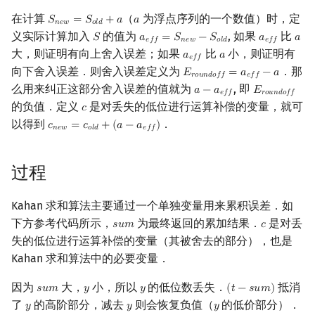
回文树
概率论
可持久化数据结构
欧拉图
二次剩余
在计算
（
为浮点序列的一个数值）时，定
𝑆
=
𝑆
+
𝑎
𝑎
S
n
e
w
=
S
o
l
d
+
a
a
𝑛
𝑒
𝑤
𝑜
𝑙
𝑑
义实际计算加入
的值为
, 如果
比
𝑆
𝑎
=
𝑆
−
𝑆
𝑎
𝑎
S
a
e
f
f
=
S
n
e
w
−
S
o
l
d
a
e
f
f
a
𝑒
𝑓
𝑓
𝑛
𝑒
𝑤
𝑜
𝑙
𝑑
𝑒
𝑓
𝑓
序列自动机
博弈论
树套树
哈密顿图
阶 & 原根
大，则证明有向上舍入误差；如果
比
小，则证明有
𝑎
𝑎
a
e
f
f
a
𝑒
𝑓
𝑓
向下舍入误差．则舍入误差定义为
．那
𝐸
=
𝑎
−
𝑎
E
r
o
u
n
d
o
f
f
=
a
e
f
f
−
a
𝑟
𝑜
𝑢
𝑛
𝑑
𝑜
𝑓
𝑓
𝑒
𝑓
𝑓
最小表示法
数值算法
K-D Tree
二分图
离散对数
么用来纠正这部分舍入误差的值就为
, 即
𝑎
−
𝑎
𝐸
a
−
a
e
f
f
E
r
o
u
n
d
o
f
f
𝑒
𝑓
𝑓
𝑟
𝑜
𝑢
𝑛
𝑑
𝑜
𝑓
𝑓
的负值．定义
是对丢失的低位进行运算补偿的变量，就可
𝑐
c
Lyndon 分解
序理论
动态树
平面图
高次剩余 & 单位根
以得到
．
𝑐
=
𝑐
+
(
𝑎
−
𝑎
)
c
n
e
w
=
c
o
l
d
+
(
a
−
a
e
f
f
)
𝑛
𝑒
𝑤
𝑜
𝑙
𝑑
𝑒
𝑓
𝑓
Main–Lorentz 算法
杨氏矩阵
析合树
弦图
数论分块
过程
拟阵
PQ 树
图的着色
狄利克雷卷积
Kahan 求和算法主要通过一个单独变量用来累积误差．如
Berlekamp–Massey 算法
手指树
网络流
下方参考代码所示，
为最终返回的累加结果．
莫比乌斯反演
是对丢
𝑠
𝑢
𝑚
𝑐
s
u
m
c
失的低位进行运算补偿的变量（其被舍去的部分），也是
霍夫曼树
图的匹配
杜教筛
Kahan 求和算法中的必要变量．
因为
大，
小，所以
的低位数丢失．
抵消
𝑠
𝑢
𝑚
𝑦
𝑦
(
𝑡
−
𝑠
𝑢
𝑚
)
s
u
m
y
y
(
t
−
s
u
m
)
Prüfer 序列
Powerful Number 筛
了
的高阶部分，减去
则会恢复负值（
的低价部分）．
𝑦
𝑦
𝑦
y
y
y