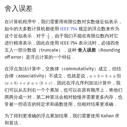
舍入误差
镜像站列表
Special Judge
Java 速成
前缀和 & 差分
IDA*
状压 DP
Boyer–Moore 算法
置换和排列
块状数据结构
拓扑排序
扫描线
Dev-C++
文件操作
Lambda 表达式
归并排序
裴蜀定理 & 一次不定方程
多项式多点求值|快速插值
贝尔数
线性基
AVL 树
虚树
莫队配合 bitset
在计算机程序中，我们需要用有限位数对实数做近似表示，
致谢
Testlib
Java 进阶
二分
回溯法
数位 DP
Z 函数（扩展 KMP）
弧度制与坐标系
单调栈
最短路问题
旋转卡壳
CLion
pb_ds
堆排序
费马小定理 & 欧拉定理
多项式初等函数
伯努利数
线性映射
红黑树
树分治
如今的大多数计算机都使用
IEEE-754
规定的浮点数来作为
这个近似表示．对于
，由于我们不能在有限位数内对它
1
Polygon
倍增
Dancing Links
插头 DP
AC 自动机
复数
单调队列
生成树问题
半平面交
Geany
编译优化
桶排序
模逆元
常系数齐次线性递推
Entringer Number
特征多项式
左偏红黑树
动态树分治
1
3
3
进行精准表示，因此在使用 IEEE-754 表示法时，必须四舍
五入一部分数值（truncate）．这种
舍入误差
（Rounding
OJ 工具
构造
Alpha–Beta 剪枝
计数 DP
后缀数组 (SA)
数论
ST 表
斯坦纳树
平面最近点对
Xcode
希尔排序
线性同余方程
多项式平移|连续点值平移
Eulerian Number
对角化
AA 树
AHU 算法
off error）是浮点计算的一个特征．
LaTeX 入门
优化
动态 DP
后缀自动机 (SAM)
多项式与生成函数
树状数组
拆点
随机增量法
GUIDE
锦标赛排序
中国剩余定理
符号化方法
分拆数
Jordan标准型
树哈希
在浮点加法计算中，交换律（commutativity）成立，但结
合律（associativity）不成立．也就是说，
但
𝑎
+
𝑏
=
𝑏
+
𝑎
a
+
b
=
b
+
a
Git
概率 DP
后缀平衡树
组合数学
线段树
连通性相关
反演变换
Sublime Text
Tim 排序
升幂引理
Lagrange 反演
范德蒙德卷积
树上随机游走
．因此在浮点序列加法计算中，我
(
𝑎
+
𝑏
)
+
𝑐
≠
𝑎
+
(
𝑏
+
𝑐
)
(
a
+
b
)
+
c
≠
a
+
(
b
+
c
)
们可以从左到右一个个累加，也可以在原有顺序上，将他们
DP 套 DP
广义后缀自动机
线性代数
划分树
环计数问题
计算几何杂项
CP Editor
排序相关 STL
阶乘取模
形式幂级数复合|复合逆
Pólya 计数
两两分成一对．第二种算法会相对较慢并需要更多内存，也
常被一些语言的特定求和函数使用，但相对结果更准确．
DP 优化
后缀树
线性规划
二叉搜索树 & 平衡树
最小环
Code::Blocks
排序应用
卢卡斯定理
普通生成函数
图论计数
为了得到更准确的浮点累加结果，我们需要使用 Kahan 求
其它 DP 方法
Manacher
抽象代数
跳表
2-SAT
同余方程
指数生成函数
和算法．