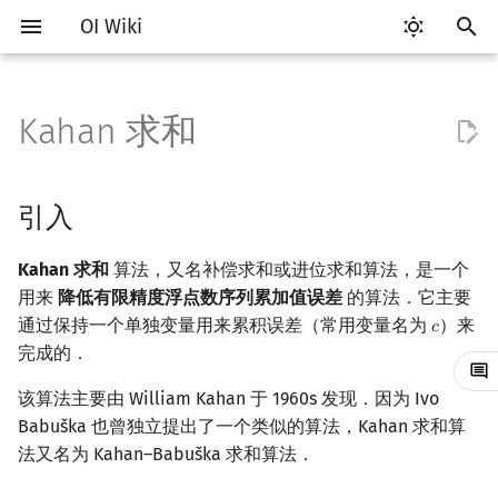
OI Wiki
键
入
Kahan 求和
Getting Started
比赛相关简介
工具软件简介
语言基础简介
算法基础简介
搜索部分简介
动态规划部分简介
字符串部分简介
数学部分简介
数据结构部分简介
图论部分简介
计算几何部分简介
离线算法简介
随机函数
引入
RMQ
OI 赛事与赛制
题型概述
读入、输出优化
Vim
评测工具简介
Testlib 简介
Hello, World!
C++ 标准库简介
类
复杂度简介
排序简介
DP 优化简介
后缀数组简介
数字系统简介
数论基础
多项式与生成函数简介
排列组合
线性代数简介
线性规划基础
基本概念
基本概念
博弈论简介
插值
并查集
堆简介
分块思想
线段树基础
二叉搜索树 & 平衡树
可持久化数据结构简介
线段树套线段树
Link Cut Tree
树基础
最短路
最小生成树
强连通分量
网络流简介
图匹配
莫队算法简介
以
开
关于本项目
赛事
代码编辑工具
C++ 基础
复杂度
DFS（搜索）
动态规划基础
字符串基础
布尔代数
栈
图论相关概念
二维计算几何基础
CDQ 分治
随机化技巧
舍入误差
并查集应用
ICPC/CCPC 赛事与赛制
交互题
分段打表
Emacs
Arbiter
通用
C++ 语法基础
STL 容器
命名空间
均摊复杂度
选择排序
单调队列/单调栈优化
最优原地后缀排序算法
进位制
模算术简介
代数基本定理
抽屉原理
向量
单纯形法
群论
条件概率与独立性
公平组合游戏
数值积分
并查集复杂度
二叉堆
块状数组
线段树合并 & 分裂
Treap
可持久化线段树
平衡树套线段树
全局平衡二叉树
树的直径
差分约束
最小树形图
双连通分量
最大流
二分图最大匹配
普通莫队算法
引入
始
如何参与
题型
评测工具
C++ 标准库
枚举
BFS（搜索）
记忆化搜索
标准库
数字系统
队列
图的存储
三维计算几何基础
整体二分
爬山算法
过程
括号序列
常见错误
VS Code
Cena
Generator
变量
STL 算法
值类别
冒泡排序
斜率优化
平衡三进制
素数
快速傅里叶变换
容斥原理
内积和外积
环论
随机变量
零和游戏
高斯消元
配对堆
块状链表
李超线段树
Splay 树
可持久化块状数组
线段树套平衡树
Euler Tour Tree
树的中心
k 短路
最小直径生成树
割点和桥
最小割
二分图最大权匹配
带修改莫队
Kahan 求和
算法，又名补偿求和或进位求和算法，是一个
搜
用来
降低有限精度浮点数序列累加值误差
的算法．它主要
OI Wiki 不是什么
学习路线
命令行
C++ 进阶
模拟
双向搜索
背包 DP
字符串匹配
位操作
链表
DFS（图论）
距离
莫队算法
模拟退火
实现
线段树与离线询问
常见技巧
Atom
CCR Plus
Validator
运算
bitset
重载运算符
插入排序
四边形不等式优化
格雷码
最大公约数
快速数论变换
斐波那契数列
矩阵
域论
随机变量的数字特征
非公平组合游戏
牛顿迭代法
左偏树
树分块
猫树
WBLT
可持久化平衡树
树状数组套权值线段树
Top Tree
树的重心
同余最短路
圆方树
费用流
一般图最大匹配
树上莫队
索
通过保持一个单独变量用来累积误差（常用变量名为
）来
𝑐
c
完成的．
格式手册
学习资源
命令行编译与调试
C++ 与其他常用语言的区别
递归 & 分治
启发式搜索
区间 DP
字符串哈希
二进制集合操作
哈希表
BFS（图论）
Pick 定理
习题
Eclipse
Lemon
Interactor
流程控制语句
string
引用
计数排序
Slope Trick 优化
欧拉函数
快速沃尔什变换
错位排列
初等变换
Schreier–Sims 算法
概率不等式
Sqrt Tree
区间最值操作 & 区间历史
替罪羊树
可持久化字典树
分块套树状数组
最近公共祖先
点/边连通度
上下界网络流
一般图最大权匹配
回滚莫队
值
该算法主要由 William Kahan 于 1960s 发现．因为 Ivo
数学符号表
技巧
编译器
Pascal 转 C++ 急救
贪心
A*
DAG 上的 DP
字典树 (Trie)
高精度计算
并查集
树上问题
三角剖分
编程语言的求和
Notepad++
Checker
高级数据类型
pair
常量
基数排序
WQS 二分
筛法
Chirp Z 变换
卡特兰数
行列式
笛卡尔树
可持久化可并堆
树链剖分
Stoer–Wagner 算法
稳定匹配
二维莫队
Babuška 也曾独立提出了一个类似的算法，Kahan 求和算
Kinetic Tournament Tree
法又名为 Kahan–Babuška 求和算法．
F.A.Q.
出题
WSL (Windows 10)
Python 速成
排序
迭代加深搜索
树形 DP
前缀函数与 KMP 算法
快速幂
堆
有向无环图
凸包
参考资料与注释
Kate
函数
新版 C++ 特性
快速排序
状态设计优化
分解质因数
多项式牛顿迭代
斯特林数
线性空间
Size Balanced Tree
树上启发式合并
莫队二次离线