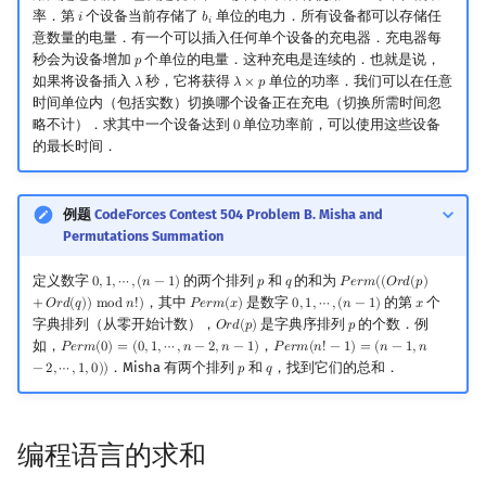
𝑖
率．第
个设备当前存储了
单位的电力．所有设备都可以存储任
𝑖
𝑏
i
b
i
𝑖
意数量的电量．有一个可以插入任何单个设备的充电器．充电器每
秒会为设备增加
个单位的电量．这种充电是连续的．也就是说，
𝑝
p
如果将设备插入
秒，它将获得
单位的功率．我们可以在任意
𝜆
𝜆
×
𝑝
λ
λ
×
p
时间单位内（包括实数）切换哪个设备正在充电（切换所需时间忽
略不计）．求其中一个设备达到
单位功率前，可以使用这些设备
0
0
的最长时间．
例题
CodeForces Contest 504 Problem B. Misha and
Permutations Summation
定义数字
的两个排列
和
的和为
0
,
1
,
⋯
,
(
𝑛
−
1
)
𝑝
𝑞
𝑃
𝑒
𝑟
𝑚
(
(
𝑂
𝑟
𝑑
(
𝑝
)
0
,
1
,
⋯
,
(
n
−
1
)
p
q
P
e
r
m
(
(
O
r
d
(
p
)
+
O
r
d
(
q
)
)
m
，其中
是数字
的第
个
+
𝑂
𝑟
𝑑
(
𝑞
)
)
m
o
d
𝑛
!
)
𝑃
𝑒
𝑟
𝑚
(
𝑥
)
0
,
1
,
⋯
,
(
𝑛
−
1
)
𝑥
P
e
r
m
(
x
)
0
,
1
,
⋯
,
(
n
−
1
)
x
字典排列（从零开始计数），
是字典序排列
的个数．例
𝑂
𝑟
𝑑
(
𝑝
)
𝑝
O
r
d
(
p
)
p
如，
，
𝑃
𝑒
𝑟
𝑚
(
0
)
=
(
0
,
1
,
⋯
,
𝑛
−
2
,
𝑛
−
1
)
𝑃
𝑒
𝑟
𝑚
(
𝑛
!
−
1
)
=
(
𝑛
−
1
,
𝑛
P
e
r
m
(
0
)
=
(
0
,
1
,
⋯
,
n
−
2
,
n
−
1
)
P
e
r
m
(
n
!
−
1
)
=
(
n
−
1
,
n
−
2
,
⋯
,
1
,
0
)
)
．Misha 有两个排列
和
，找到它们的总和．
−
2
,
⋯
,
1
,
0
)
)
𝑝
𝑞
p
q
编程语言的求和