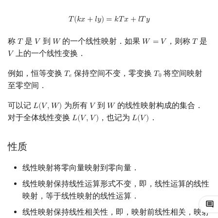
镜像站列表
Special Judge
Java 速成
前缀和 & 差分
IDA*
状压 DP
Boyer–Moore 算法
裴蜀定理 & 一次不定方程
多项式多点求值|快速插值
贝尔数
坐标变换公式
块状数据结构
拓扑排序
扫描线
有限状态自动机
Dev-C++
文件操作
Lambda 表达式
归并排序
AVL 树
虚树
T
(
k
x
+
l
y
)
=
k
T
x
+
l
T
y
𝑇
(
𝑘
𝑥
+
𝑙
𝑦
)
=
𝑘
𝑇
𝑥
+
𝑙
𝑇
𝑦
致谢
Testlib
Java 进阶
二分
回溯法
数位 DP
Z 函数（扩展 KMP）
费马小定理 & 欧拉定理
多项式初等函数
伯努利数
过渡矩阵
单调栈
最短路问题
旋转卡壳
计算理论基础
CLion
pb_ds
堆排序
红黑树
树分治
称
是
到
的一个线性映射．如果
，则称
是
𝑇
𝑉
𝑊
𝑊
=
𝑉
𝑇
T
V
W
W
=
V
T
上的一个线性变换．
𝑉
V
Polygon
倍增
Dancing Links
插头 DP
AC 自动机
模逆元
常系数齐次线性递推
Entringer Number
线性变换与矩阵相似
单调队列
生成树问题
半平面交
字节顺序
Geany
编译优化
桶排序
左偏红黑树
动态树分治
例如，恒等变换
保持空间不变，零变换
将空间映射
𝑇
𝑇
T
e
T
0
𝑒
0
至零空间．
OJ 工具
构造
Alpha–Beta 剪枝
计数 DP
后缀数组 (SA)
线性同余方程
多项式平移|连续点值平移
Eulerian Number
参考资料
ST 表
斯坦纳树
平面最近点对
约瑟夫问题
Xcode
希尔排序
AA 树
AHU 算法
可以记
为所有
到
的线性映射构成的集合．
𝐿
(
𝑉
,
𝑊
)
𝑉
𝑊
L
(
V
,
W
)
V
W
LaTeX 入门
优化
动态 DP
后缀自动机 (SAM)
中国剩余定理
符号化方法
分拆数
树状数组
拆点
随机增量法
表达式求值
GUIDE
锦标赛排序
树哈希
对于全体线性变换
，也记为
．
𝐿
(
𝑉
,
𝑉
)
𝐿
(
𝑉
)
L
(
V
,
V
)
L
(
V
)
Git
概率 DP
后缀平衡树
升幂引理
Lagrange 反演
范德蒙德卷积
线段树
连通性相关
反演变换
在一台机器上规划任务
Sublime Text
Tim 排序
树上随机游走
性质
DP 套 DP
广义后缀自动机
阶乘取模
形式幂级数复合|复合逆
Pólya 计数
划分树
环计数问题
计算几何杂项
主元素问题
CP Editor
排序相关 STL
线性映射将零向量映射到零向量．
DP 优化
后缀树
卢卡斯定理
普通生成函数
图论计数
二叉搜索树 & 平衡树
最小环
Garsia–Wachs 算法
Code::Blocks
排序应用
线性映射保持线性运算形式不变，即，线性运算的线性
映射，等于线性映射的线性运算．
其它 DP 方法
Manacher
同余方程
指数生成函数
跳表
2-SAT
15-puzzle
线性映射保持线性相关性，即，映射前线性相关，映射