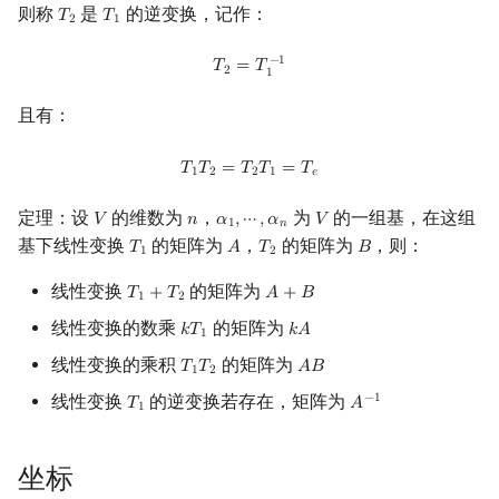
则称
是
的逆变换，记作：
𝑇
𝑇
T
2
T
1
2
1
T
2
=
T
1
−
1
−
1
𝑇
=
𝑇
2
1
且有：
T
1
T
2
=
T
2
T
1
=
T
e
𝑇
𝑇
=
𝑇
𝑇
=
𝑇
1
2
2
1
𝑒
定理：设
的维数为
，
为
的一组基，在这组
𝑉
𝑛
𝛼
,
⋯
,
𝛼
𝑉
V
n
α
1
,
⋯
,
α
n
V
1
𝑛
基下线性变换
的矩阵为
，
的矩阵为
，则：
𝑇
𝐴
𝑇
𝐵
T
1
A
T
2
B
1
2
线性变换
的矩阵为
𝑇
+
𝑇
𝐴
+
𝐵
T
1
+
T
2
A
+
B
1
2
线性变换的数乘
的矩阵为
𝑘
𝑇
𝑘
𝐴
k
T
1
k
A
1
线性变换的乘积
的矩阵为
𝑇
𝑇
𝐴
𝐵
T
1
T
2
A
B
1
2
线性变换
的逆变换若存在，矩阵为
−
1
𝑇
𝐴
T
1
A
−
1
1
坐标