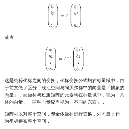
(
ξ
1
ξ
2
⋮
ξ
n
)
=
A
(
η
1
η
2
⋮
η
n
)
𝜉
𝜂
1
1
⎛
⎞
⎛
⎞
⎜

⎟

⎜

⎟

𝜉
𝜂
⎜

⎟

⎜

⎟

2
2
⎜

⎟

⎜

⎟

=
𝐴
⎜

⎟

⎜

⎟

⋮
⋮
⎜

⎟

⎜

⎟

⎜
⎟
⎜
⎟
𝜉
𝜂
⎝
⎠
⎝
⎠
𝑛
𝑛
或者
(
η
1
η
2
⋮
η
n
)
=
A
−
1
(
ξ
1
ξ
2
⋮
ξ
n
)
𝜂
𝜉
1
1
⎛
⎞
⎛
⎞
⎜

⎟

⎜

⎟

𝜂
𝜉
⎜

⎟

⎜

⎟

2
2
−
1
⎜

⎟

⎜

⎟

=
𝐴
⎜

⎟

⎜

⎟

⋮
⋮
⎜

⎟

⎜

⎟

⎜
⎟
⎜
⎟
𝜂
𝜉
⎝
⎠
⎝
⎠
𝑛
𝑛
这是纯粹坐标之间的变换，坐标变换公式均在标量域中．由
于前文做了区分，线性空间与阿贝尔群中的向量是「抽象的
向量」，而坐标与过渡矩阵的元素均在标量域中，视为「具
体的向量」，两种向量应当视为「不同的东西」．
矩阵可以对整个空间，即全体坐标进行变换，列向量
作
𝑥
x
为坐标遍布整个空间．