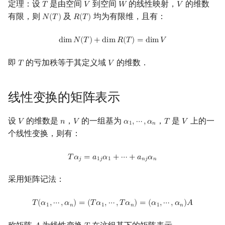
定理：设
是由空间
到空间
的线性映射，
的维数
𝑇
𝑉
𝑊
𝑉
T
V
W
V
有限，则
及
均为有限维，且有：
𝑁
(
𝑇
)
𝑅
(
𝑇
)
N
(
T
)
R
(
T
)
dim
N
(
T
)
+
dim
R
(
T
)
=
dim
V
d
i
m
𝑁
(
𝑇
)
+
d
i
m
𝑅
(
𝑇
)
=
d
i
m
𝑉
即
的亏加秩等于其定义域
的维数．
𝑇
𝑉
T
V
线性变换的矩阵表示
设
的维数是
，
的一组基为
，
是
上的一
𝑉
𝑛
𝑉
𝛼
,
⋯
,
𝛼
𝑇
𝑉
V
n
V
α
1
,
⋯
,
α
n
T
V
1
𝑛
个线性变换，则有：
T
α
j
=
a
1
j
α
1
+
⋯
+
a
n
j
α
n
𝑇
𝛼
=
𝑎
𝛼
+
⋯
+
𝑎
𝛼
𝑗
1
𝑗
1
𝑛
𝑗
𝑛
采用矩阵记法：
T
(
α
1
,
⋯
,
α
n
)
=
(
T
α
1
,
⋯
,
T
α
n
)
=
(
α
1
,
⋯
,
α
n
)
A
𝑇
(
𝛼
,
⋯
,
𝛼
)
=
(
𝑇
𝛼
,
⋯
,
𝑇
𝛼
)
=
(
𝛼
,
⋯
,
𝛼
)
𝐴
1
𝑛
1
𝑛
1
𝑛