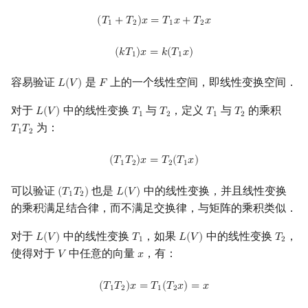
(
T
1
+
T
2
)
x
=
T
1
x
+
T
2
x
(
𝑇
+
𝑇
)
𝑥
=
𝑇
𝑥
+
𝑇
𝑥
1
2
1
2
(
k
T
1
)
x
=
k
(
T
1
x
)
(
𝑘
𝑇
)
𝑥
=
𝑘
(
𝑇
𝑥
)
1
1
容易验证
是
上的一个线性空间，即线性变换空间．
𝐿
(
𝑉
)
𝐹
L
(
V
)
F
对于
中的线性变换
与
，定义
与
的乘积
𝐿
(
𝑉
)
𝑇
𝑇
𝑇
𝑇
L
(
V
)
T
1
T
2
T
1
T
2
1
2
1
2
为：
𝑇
𝑇
T
1
T
2
1
2
(
T
1
T
2
)
x
=
T
2
(
T
1
x
)
(
𝑇
𝑇
)
𝑥
=
𝑇
(
𝑇
𝑥
)
1
2
2
1
可以验证
也是
中的线性变换，并且线性变换
(
𝑇
𝑇
)
𝐿
(
𝑉
)
(
T
1
T
2
)
L
(
V
)
1
2
的乘积满足结合律，而不满足交换律，与矩阵的乘积类似．
对于
中的线性变换
，如果
中的线性变换
，
𝐿
(
𝑉
)
𝑇
𝐿
(
𝑉
)
𝑇
L
(
V
)
T
1
L
(
V
)
T
2
1
2
使得对于
中任意的向量
，有：
𝑉
𝑥
V
x
(
T
1
T
2
)
x
=
T
1
(
T
2
x
)
=
x
(
𝑇
𝑇
)
𝑥
=
𝑇
(
𝑇
𝑥
)
=
𝑥
1
2
1
2