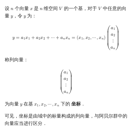
设
个向量
是
维空间
的一个基，对于
中任意的向
𝑛
𝑥
𝑛
𝑉
𝑉
n
x
n
V
V
量
，令
为：
𝑦
𝑦
y
y
y
=
a
1
x
1
+
a
2
x
2
+
⋯
+
a
n
x
n
=
(
x
1
,
x
2
,
⋯
,
x
n
)
(
a
1
a
2
⋮
a
n
)
𝑎
1
⎛
⎞
⎜

⎟

𝑎
⎜

⎟

2
⎜

⎟

𝑦
=
𝑎
𝑥
+
𝑎
𝑥
+
⋯
+
𝑎
𝑥
=
(
𝑥
,
𝑥
,
⋯
,
𝑥
)
⎜

⎟

1
1
2
2
𝑛
𝑛
1
2
𝑛
⋮
⎜

⎟

⎜
⎟
𝑎
⎝
⎠
𝑛
称列向量：
(
a
1
a
2
⋮
a
n
)
𝑎
1
⎛
⎞
⎜

⎟

𝑎
⎜

⎟

2
⎜

⎟

⎜

⎟

⋮
⎜

⎟

⎜
⎟
𝑎
⎝
⎠
𝑛
为向量
在基
下的
坐标
．
𝑦
𝑥
,
𝑥
,
⋯
,
𝑥
y
x
1
,
x
2
,
⋯
,
x
n
1
2
𝑛
可见，坐标是由域中的标量构成的列向量，与阿贝尔群中的
向量应当进行区分．