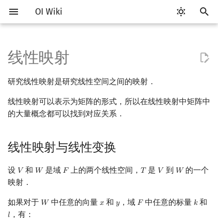
OI Wiki
键
入
线性映射
Getting Started
比赛相关简介
工具软件简介
语言基础简介
算法基础简介
搜索部分简介
动态规划部分简介
字符串部分简介
数字系统简介
数论基础
多项式与生成函数简介
排列组合
线性映射与线性变换
线性规划基础
基本概念
基本概念
博弈论简介
插值
数据结构部分简介
图论部分简介
计算几何部分简介
杂项简介
RMQ
OI 赛事与赛制
题型概述
读入、输出优化
Vim
评测工具简介
Testlib 简介
Hello, World!
C++ 标准库简介
类
复杂度简介
排序简介
DP 优化简介
后缀数组简介
并查集
堆简介
分块思想
线段树基础
二叉搜索树 & 平衡树
可持久化数据结构简介
线段树套线段树
Link Cut Tree
树基础
最短路
最小生成树
强连通分量
网络流简介
图匹配
离线算法简介
随机函数
以
研究线性映射是研究线性空间之间的映射．
开
关于本项目
赛事
代码编辑工具
C++ 基础
复杂度
DFS（搜索）
动态规划基础
字符串基础
进位制
模算术简介
代数基本定理
抽屉原理
单纯形法
群论
条件概率与独立性
公平组合游戏
数值积分
栈
图论相关概念
二维计算几何基础
离散化
并查集应用
性质
ICPC/CCPC 赛事与赛制
交互题
分段打表
Emacs
Arbiter
通用
C++ 语法基础
STL 容器
命名空间
均摊复杂度
选择排序
单调队列/单调栈优化
最优原地后缀排序算法
并查集复杂度
二叉堆
块状数组
线段树合并 & 分裂
Treap
可持久化线段树
平衡树套线段树
全局平衡二叉树
树的直径
差分约束
最小树形图
双连通分量
最大流
二分图最大匹配
CDQ 分治
随机化技巧
线性映射可以表示为矩阵的形式，所以在线性映射中矩阵中
始
如何参与
题型
评测工具
C++ 标准库
枚举
BFS（搜索）
记忆化搜索
标准库
平衡三进制
素数
快速傅里叶变换
容斥原理
线性映射的矩阵表示
环论
随机变量
零和游戏
高斯消元
队列
图的存储
三维计算几何基础
双指针
括号序列
的大量概念都可以找到对应关系．
常见错误
VS Code
Cena
Generator
变量
STL 算法
值类别
冒泡排序
斜率优化
配对堆
块状链表
李超线段树
Splay 树
可持久化块状数组
线段树套平衡树
Euler Tour Tree
树的中心
k 短路
最小直径生成树
割点和桥
最小割
二分图最大权匹配
整体二分
爬山算法
搜
OI Wiki 不是什么
学习路线
命令行
C++ 进阶
模拟
双向搜索
背包 DP
字符串匹配
格雷码
最大公约数
快速数论变换
斐波那契数列
线性映射的核空间与像空间
域论
随机变量的数字特征
非公平组合游戏
牛顿迭代法
链表
DFS（图论）
距离
离线算法
线段树与离线询问
常见技巧
Atom
CCR Plus
Validator
运算
bitset
重载运算符
插入排序
四边形不等式优化
左偏树
树分块
猫树
WBLT
可持久化平衡树
树状数组套权值线段树
Top Tree
树的重心
同余最短路
圆方树
费用流
一般图最大匹配
莫队算法
模拟退火
索
线性映射与线性变换
格式手册
学习资源
命令行编译与调试
C++ 与其他常用语言的区别
递归 & 分治
启发式搜索
区间 DP
字符串哈希
欧拉函数
快速沃尔什变换
错位排列
线性变换的矩阵表示
Schreier–Sims 算法
概率不等式
哈希表
BFS（图论）
Pick 定理
分数规划
Eclipse
Lemon
Interactor
流程控制语句
string
引用
计数排序
Slope Trick 优化
Sqrt Tree
区间最值操作 & 区间历史
替罪羊树
可持久化字典树
分块套树状数组
最近公共祖先
点/边连通度
上下界网络流
一般图最大权匹配
设
和
是域
上的两个线性空间，
是
到
的一个
𝑉
𝑊
𝐹
𝑇
𝑉
𝑊
V
W
F
T
V
W
值
映射．
数学符号表
技巧
编译器
Pascal 转 C++ 急救
贪心
A*
DAG 上的 DP
字典树 (Trie)
筛法
Chirp Z 变换
卡特兰数
线性变换构成的空间
并查集
树上问题
三角剖分
随机化
Notepad++
Checker
高级数据类型
pair
常量
基数排序
WQS 二分
笛卡尔树
可持久化可并堆
树链剖分
Stoer–Wagner 算法
稳定匹配
Kinetic Tournament Tree
如果对于
中任意的向量
和
，域
中任意的标量
和
𝑊
𝑥
𝑦
𝐹
𝑘
W
x
y
F
k
F.A.Q.
出题
WSL (Windows 10)
Python 速成
排序
迭代加深搜索
树形 DP
前缀函数与 KMP 算法
分解质因数
多项式牛顿迭代
斯特林数
坐标
堆
有向无环图
凸包
悬线法
Kate
函数
新版 C++ 特性
快速排序
状态设计优化
Size Balanced Tree
树上启发式合并
，有：
𝑙
l