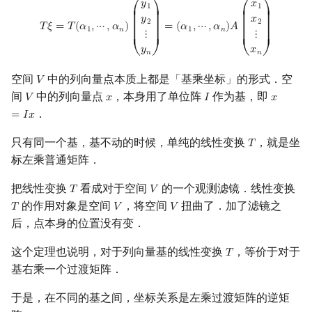
T
ξ
=
T
(
α
1
,
⋯
,
α
n
)
(
y
1
y
2
⋮
y
n
)
=
(
α
1
,
⋯
,
α
n
)
A
(
x
1
x
2
⋮
x
n
)
𝑦
𝑥
1
1
⎛
⎞
⎛
⎞
⎜

⎟

⎜

⎟

𝑦
𝑥
⎜

⎟

⎜

⎟

2
2
⎜

⎟

⎜

⎟

𝑇
𝜉
=
𝑇
(
𝛼
,
⋯
,
𝛼
)
=
(
𝛼
,
⋯
,
𝛼
)
𝐴
⎜

⎟

⎜

⎟

1
𝑛
1
𝑛
⋮
⋮
⎜

⎟

⎜

⎟

⎜
⎟
⎜
⎟
𝑦
𝑥
⎝
⎠
⎝
⎠
𝑛
𝑛
空间
中的列向量点本质上都是「基乘坐标」的形式．空
𝑉
V
间
中的列向量点
，本身用了单位阵
作为基，即
𝑉
𝑥
𝐼
𝑥
V
x
I
x
=
I
x
．
=
𝐼
𝑥
只有同一个基，基不动的时候，单纯的线性变换
，就是坐
𝑇
T
标左乘普通矩阵．
把线性变换
看成对于空间
的一个观测滤镜．线性变换
𝑇
𝑉
T
V
的作用对象是空间
，将空间
扭曲了．加了滤镜之
𝑇
𝑉
𝑉
T
V
V
后，点本身的位置没有变．
这个定理也说明，对于列向量基的线性变换
，等价于对于
𝑇
T
基右乘一个过渡矩阵．
于是，在不同的基之间，坐标关系是左乘过渡矩阵的逆矩