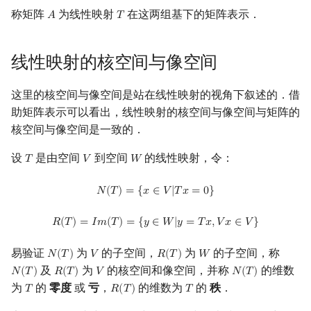
Min_25 筛
矩阵树定理
称矩阵
为线性映射
在这两组基下的矩阵表示．
𝐴
𝑇
A
T
洲阁筛
LGV 引理
线性映射的核空间与像空间
类欧几里德算法
最大团搜索算法
这里的核空间与像空间是站在线性映射的视角下叙述的．借
助矩阵表示可以看出，线性映射的核空间与像空间与矩阵的
Meissel–Lehmer 算法
支配树
核空间与像空间是一致的．
连分数
图上随机游走
设
是由空间
到空间
的线性映射，令：
𝑇
𝑉
𝑊
T
V
W
Stern–Brocot 树与 Farey 序列
N
(
T
)
=
{
x
∈
V
|
T
x
=
0
}
𝑁
(
𝑇
)
=
{
𝑥
∈
𝑉
|
𝑇
𝑥
=
0
}
二次域
R
(
T
)
=
I
m
(
T
)
=
{
y
∈
W
|
y
=
T
x
,
V
x
∈
V
}
𝑅
(
𝑇
)
=
𝐼
𝑚
(
𝑇
)
=
{
𝑦
∈
𝑊
|
𝑦
=
𝑇
𝑥
,
𝑉
𝑥
∈
𝑉
}
Pell 方程
易验证
为
的子空间，
为
的子空间，称
𝑁
(
𝑇
)
𝑉
𝑅
(
𝑇
)
𝑊
N
(
T
)
V
R
(
T
)
W
及
为
的核空间和像空间，并称
的维数
𝑁
(
𝑇
)
𝑅
(
𝑇
)
𝑉
𝑁
(
𝑇
)
N
(
T
)
R
(
T
)
V
N
(
T
)
为
的
零度
或
亏
，
的维数为
的
秩
．
𝑇
𝑅
(
𝑇
)
𝑇
T
R
(
T
)
T