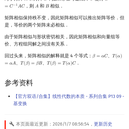
𝐴
𝐵
𝐶
𝐵
，则
和
相似．
−
1
=
𝐶
𝐴
𝐶
𝐴
𝐵
A
B
矩阵相似保持秩不变，因此矩阵相似可以推出矩阵等价．但
是，等价的两个矩阵未必相似．
由于矩阵相似与形状密切相关，因此矩阵相似和向量组等
价、方程组同解之间没有关系．
回过头来，矩阵相似的解释就是 4 个等式：
、
𝛽
=
𝛼
𝐶
𝑇
(
𝛼
)
β
=
α
C
T
(
α
)
=
α
A
、
、
．
=
𝛼
𝐴
𝑇
(
𝛽
)
=
𝛽
𝐵
𝑇
(
𝛽
)
=
𝑇
(
𝛼
)
𝐶
T
(
β
)
=
β
B
T
(
β
)
=
T
(
α
)
C
参考资料
【官方双语/合集】线性代数的本质 - 系列合集 P13 09 -
基变换
本页面最近更新：
2026/1/7 08:56:54
，
更新历史