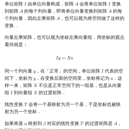
单位矩阵
由单位向量构成．矩阵
会将单位矩阵
变换
𝐼
𝐴
𝐼
I
A
I
到矩阵
的每个列向量，即将单位向量变换到矩阵
的每
𝐴
𝐴
A
A
个列向量．因此左乘矩阵
，也可以视为将空间做了这样的
𝐴
A
变换．
向量左乘矩阵，也可以视为坐标左乘向量组．用坐标的观点
看待就是：
I
y
=
X
a
𝐼
𝑦
=
𝑋
𝑎
同一个列向量
，在「正常」的空间，单位矩阵
代表的空
𝑦
𝐼
y
I
间下，坐标为
，在变换后新的空间里，坐标将记为
．这
𝑦
𝑎
y
a
样一来，矩阵
不仅是正常空间下的一组基，也是从向量
𝑋
X
组
到向量组
的过渡矩阵．
𝐼
𝑋
I
X
线性变换
会将一个基映射为另一个基，于是坐标也被映
𝑇
T
射为另一个坐标．
如果将基
映射到
对应的线性变换
的过渡矩阵是
，
𝛼
𝛽
𝑇
𝐴
α
β
T
A