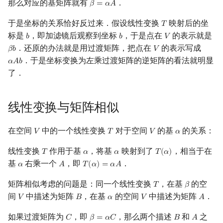
那么对应的基矩阵就有
．
𝛽
=
𝛼
𝐴
β
=
α
A
于是坐标的关系恰好反过来．假设线性变换
映射后的坐
𝑇
T
标是
，即加滤镜后观察到坐标
，于是点在
的表示就是
𝑏
𝑏
𝑉
b
b
V
．还原的办法就是用过渡矩阵，把点在
的表示写成
𝛽
𝑏
𝑉
β
b
V
．于是坐标变换为左乘过渡矩阵的逆矩阵的看法就明显
𝛼
𝐴
𝑏
α
A
b
了．
线性变换与矩阵相似
在空间
中的一个线性变换
对于空间
的基
的关系：
𝑉
𝑇
𝑉
𝛼
V
T
V
α
线性变换
作用于基
，将基
映射到了
，相当于在
𝑇
𝛼
𝛼
𝑇
(
𝛼
)
T
α
α
T
(
α
)
基
右乘一个
，即
．
𝛼
𝐴
𝑇
(
𝛼
)
=
𝛼
𝐴
α
A
T
(
α
)
=
α
A
矩阵相似考虑的问题是：同一个线性变换
，在基
的空
𝑇
𝛽
T
β
间
中描述为矩阵
，在基
的空间
中描述为矩阵
．
𝑉
𝐵
𝛼
𝑉
𝐴
V
B
α
V
A
如果过渡矩阵为
，即
，那么两个描述
和
之
𝐶
𝛽
=
𝛼
𝐶
𝐵
𝐴
C
β
=
α
C
B
A