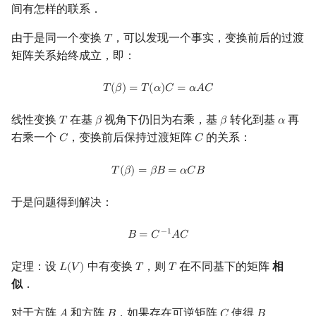
间有怎样的联系．
由于是同一个变换
，可以发现一个事实，变换前后的过渡
𝑇
T
矩阵关系始终成立，即：
T
(
β
)
=
T
(
α
)
C
=
α
A
C
𝑇
(
𝛽
)
=
𝑇
(
𝛼
)
𝐶
=
𝛼
𝐴
𝐶
线性变换
在基
视角下仍旧为右乘，基
转化到基
再
𝑇
𝛽
𝛽
𝛼
T
β
β
α
右乘一个
，变换前后保持过渡矩阵
的关系：
𝐶
𝐶
C
C
T
(
β
)
=
β
B
=
α
C
B
𝑇
(
𝛽
)
=
𝛽
𝐵
=
𝛼
𝐶
𝐵
于是问题得到解决：
B
=
C
−
1
A
C
−
1
𝐵
=
𝐶
𝐴
𝐶
定理：设
中有变换
，则
在不同基下的矩阵
相
𝐿
(
𝑉
)
𝑇
𝑇
L
(
V
)
T
T
似
．
对于方阵
和方阵
，如果存在可逆矩阵
使得
A
B
C
B
=
C
−
1
A
C