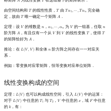
称矩阵
为线性变换
在这组基下的矩阵表示．
𝐴
𝑇
A
T
由空间结构和
的线性性质，
由
完全确
𝑇
𝑇
𝑇
𝛼
,
⋯
,
𝑇
𝛼
T
T
T
α
1
,
⋯
,
T
α
n
1
𝑛
定，故由
唯一确定一个矩阵
．
𝑇
𝐴
T
A
定理：设
的维数是
，
为
的一组基，任取
𝑉
𝑛
𝛼
,
⋯
,
𝛼
𝑉
𝑛
V
n
α
1
,
⋯
,
α
n
V
n
1
𝑛
阶方阵
，有且仅有一个从
到
的线性变换
，使得
𝐴
𝑉
𝑉
𝑇
𝑇
A
V
V
T
T
的矩阵恰好为
．
𝐴
A
推论：在
和全体
阶方阵之间存在一一对应关
𝐿
(
𝑉
,
𝑉
)
𝑛
L
(
V
,
V
)
n
系．
例如：零变换对应零矩阵，恒等变换对应单位矩阵．
线性变换构成的空间
定理：
也可以构成线性空间，引入
中的运算：
𝐿
(
𝑉
)
𝐿
(
𝑉
)
L
(
V
)
L
(
V
)
对于
中任意的
与
，
中任意的
，域
中任意
𝐿
(
𝑉
)
𝑇
𝑇
𝑉
𝑥
𝐹
L
(
V
)
T
1
T
2
V
x
F
1
2
的
，有：
𝑘
k