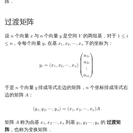
阵．
过渡矩阵
设
个向量
与
个向量
是空间
的两组基．对于
𝑛
𝑥
𝑛
𝑦
𝑉
1
≤
𝑖
n
x
n
y
V
1
≤
i
≤
n
，令每个向量
在基
下的坐标为：
≤
𝑛
𝑦
𝑥
,
𝑥
,
⋯
,
𝑥
y
i
x
1
,
x
2
,
⋯
,
x
n
𝑖
1
2
𝑛
y
i
=
(
x
1
,
x
2
,
⋯
,
x
n
)
(
a
1
i
a
2
i
⋮
a
n
i
)
𝑎
1
𝑖
⎛
⎞
⎜

⎟

𝑎
⎜

⎟

2
𝑖
⎜

⎟

𝑦
=
(
𝑥
,
𝑥
,
⋯
,
𝑥
)
⎜

⎟

𝑖
1
2
𝑛
⋮
⎜

⎟

⎜
⎟
𝑎
⎝
⎠
𝑛
𝑖
于是
个向量
排成等式左边的矩阵，
个坐标排成等式右
𝑛
𝑦
𝑛
n
y
n
边的矩阵
：
𝐴
A
(
y
1
,
y
2
,
⋯
,
y
n
)
=
(
x
1
,
x
2
,
⋯
,
x
n
)
A
(
𝑦
,
𝑦
,
⋯
,
𝑦
)
=
(
𝑥
,
𝑥
,
⋯
,
𝑥
)
𝐴
1
2
𝑛
1
2
𝑛
矩阵
称为由基
到基
的
过渡矩
𝐴
𝑥
,
𝑥
⋯
,
𝑥
𝑦
,
𝑦
⋯
,
𝑦
A
x
1
,
x
2
⋯
,
x
n
y
1
,
y
2
⋯
,
y
n
1
2
𝑛
1
2
𝑛
阵
，也称为变换矩阵．