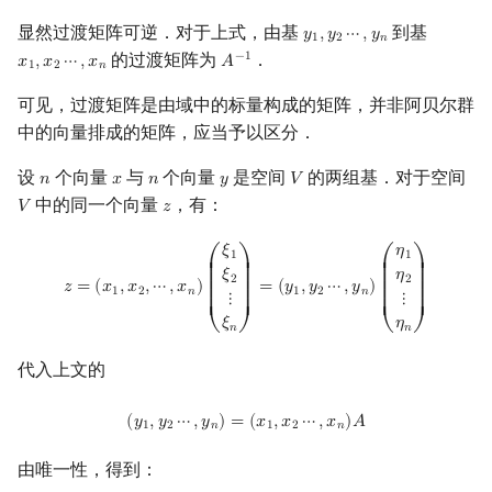
显然过渡矩阵可逆．对于上式，由基
到基
𝑦
,
𝑦
⋯
,
𝑦
y
1
,
y
2
⋯
,
y
n
1
2
𝑛
的过渡矩阵为
．
−
1
𝑥
,
𝑥
⋯
,
𝑥
𝐴
x
1
,
x
2
⋯
,
x
n
A
−
1
1
2
𝑛
可见，过渡矩阵是由域中的标量构成的矩阵，并非阿贝尔群
中的向量排成的矩阵，应当予以区分．
设
个向量
与
个向量
是空间
的两组基．对于空间
𝑛
𝑥
𝑛
𝑦
𝑉
n
x
n
y
V
中的同一个向量
，有：
𝑉
𝑧
V
z
z
=
(
x
1
,
x
2
,
⋯
,
x
n
)
(
ξ
1
ξ
2
⋮
ξ
n
)
=
(
y
1
,
y
2
⋯
,
y
n
)
(
η
1
η
2
⋮
η
n
)
𝜉
𝜂
1
1
⎛
⎞
⎛
⎞
⎜

⎟

⎜

⎟

𝜉
𝜂
⎜

⎟

⎜

⎟

2
2
⎜

⎟

⎜

⎟

𝑧
=
(
𝑥
,
𝑥
,
⋯
,
𝑥
)
=
(
𝑦
,
𝑦
⋯
,
𝑦
)
⎜

⎟

⎜

⎟

1
2
𝑛
1
2
𝑛
⋮
⋮
⎜

⎟

⎜

⎟

⎜
⎟
⎜
⎟
𝜉
𝜂
⎝
⎠
⎝
⎠
𝑛
𝑛
代入上文的
(
y
1
,
y
2
⋯
,
y
n
)
=
(
x
1
,
x
2
⋯
,
x
n
)
A
(
𝑦
,
𝑦
⋯
,
𝑦
)
=
(
𝑥
,
𝑥
⋯
,
𝑥
)
𝐴
1
2
𝑛
1
2
𝑛
由唯一性，得到：