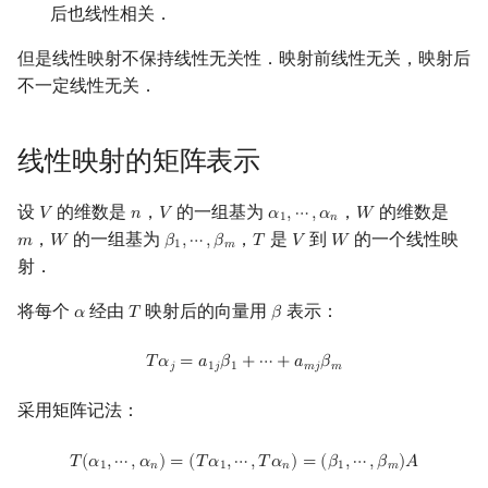
后也线性相关．
回文树
二次剩余
可持久化数据结构
欧拉图
Kahan 求和
但是线性映射不保持线性无关性．映射前线性无关，映射后
序列自动机
阶 & 原根
树套树
哈密顿图
珂朵莉树/颜色段均摊
不一定线性无关．
最小表示法
离散对数
K-D Tree
二分图
空间优化简介
线性映射的矩阵表示
Lyndon 分解
高次剩余 & 单位根
动态树
平面图
设
的维数是
，
的一组基为
，
的维数是
𝑉
𝑛
𝑉
𝛼
,
⋯
,
𝛼
𝑊
V
n
V
α
1
,
⋯
,
α
n
W
1
𝑛
，
的一组基为
，
是
到
的一个线性映
Main–Lorentz 算法
数论分块
析合树
弦图
𝑚
𝑊
𝛽
,
⋯
,
𝛽
𝑇
𝑉
𝑊
m
W
β
1
,
⋯
,
β
m
T
V
W
1
𝑚
射．
狄利克雷卷积
PQ 树
图的着色
将每个
经由
映射后的向量用
表示：
𝛼
𝑇
𝛽
α
T
β
莫比乌斯反演
手指树
网络流
T
α
j
=
a
1
j
β
1
+
⋯
+
a
m
j
β
m
𝑇
𝛼
=
𝑎
𝛽
+
⋯
+
𝑎
𝛽
𝑗
1
𝑗
1
𝑚
𝑗
𝑚
杜教筛
霍夫曼树
图的匹配
采用矩阵记法：
Powerful Number 筛
Prüfer 序列
T
(
α
1
,
⋯
,
α
n
)
=
(
T
α
1
,
⋯
,
T
α
n
)
=
(
β
1
,
⋯
,
β
m
)
A
𝑇
(
𝛼
,
⋯
,
𝛼
)
=
(
𝑇
𝛼
,
⋯
,
𝑇
𝛼
)
=
(
𝛽
,
⋯
,
𝛽
)
𝐴
1
𝑛
1
𝑛
1
𝑚