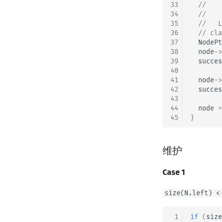
33
  //    
34
//    
35
  //   L
36
// cla
37
NodePt
38
node
->
39
succes
40
41
node
->
42
succes
43
44
node
=
45
}
维护
Case 1
size(N.left) <
 1
if
(
size