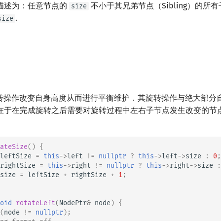
描述为：任意节点的
不小于其兄弟节点（Sibling）的所
size
.
size
过旋转操作改变自身高度从而进行平衡维护．其旋转操作与绝大部分
在于在完成旋转之后需要对旋转过程中左右子节点发生改变的节
ateSize
()
{
leftSize
=
this
->
left
!=
nullptr
?
this
->
left
->
size
:
0
;
rightSize
=
this
->
right
!=
nullptr
?
this
->
right
->
size
:
size
=
leftSize
+
rightSize
+
1
;
oid
rotateLeft
(
NodePtr
&
node
)
{
(
node
!=
nullptr
);