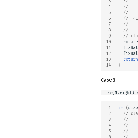
 3
//    
 4
//    
 5
//    
 6
  //  <L
 7
//    
 8
//    
 9
// cla
10
rotate
11
fixBal
12
fixBal
13
return
14
}
Case 3
size(N.right) 
 1
if
(
size
 2
// cla
 3
//    
 4
//    
 5
//    
 6
  //    