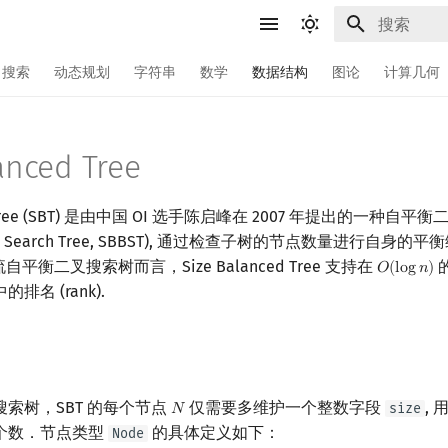
键入以开始
搜索
动态规划
字符串
数学
数据结构
图论
计算几何
anced Tree
ed Tree (SBT) 是由中国 OI 选手陈启峰在 2007 年提出的一种自平衡二
inary Search Tree, SBBST), 通过检查子树的节点数量进行自身
自平衡二叉搜索树而言，Size Balanced Tree 支持在
𝑂
(
l
o
g
𝑛
)
O
(
log
n
)
名 (rank).
索树，SBT 的每个节点
仅需要多维护一个整数字段
,
size
𝑁
N
个数．节点类型
的具体定义如下：
Node