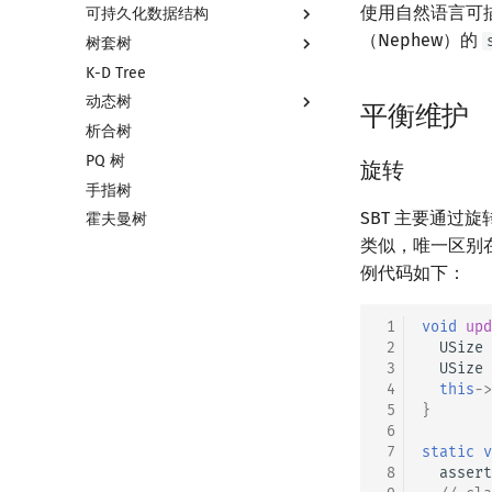
使用自然语言可
可持久化数据结构
（Nephew）的
树套树
可持久化数据结构简介
K-D Tree
可持久化线段树
线段树套线段树
动态树
可持久化块状数组
平衡树套线段树
平衡维护
析合树
可持久化平衡树
线段树套平衡树
Link Cut Tree
PQ 树
可持久化字典树
树状数组套权值线段树
全局平衡二叉树
旋转
手指树
可持久化可并堆
分块套树状数组
Euler Tour Tree
SBT 主要通
霍夫曼树
Top Tree
类似，唯一区别
例代码如下：
 1
void
upd
 2
USize
 3
USize
 4
this
->
 5
}
 6
 7
static
v
 8
assert