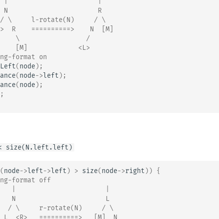
 |                       |
 N                       R
/ \     l-rotate(N)     / \
>  R    ==========>    N  [M]
    \                 /
    [M]             <L>
ng-format on
Left
(
node
);
ance
(
node
->
left
);
ance
(
node
);
;
< size(N.left.left)
(
node
->
left
->
left
)
>
size
(
node
->
right
))
{
ng-format off
   |                       |
   N                       L
  / \     r-rotate(N)     / \
 L  <R>   ==========>   [M]  N