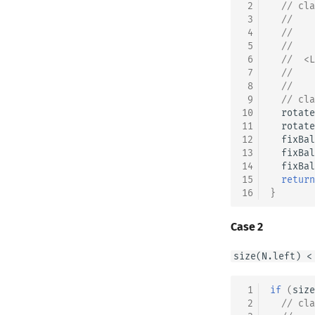
 2
// cla
 3
//    
 4
//    
 5
//    
 6
  //  <L
 7
//    
 8
//    
 9
// cla
10
rotate
11
rotate
12
fixBal
13
fixBal
14
fixBal
15
return
16
}
Case 2
size(N.left) <
 1
if
(
size
 2
// cla