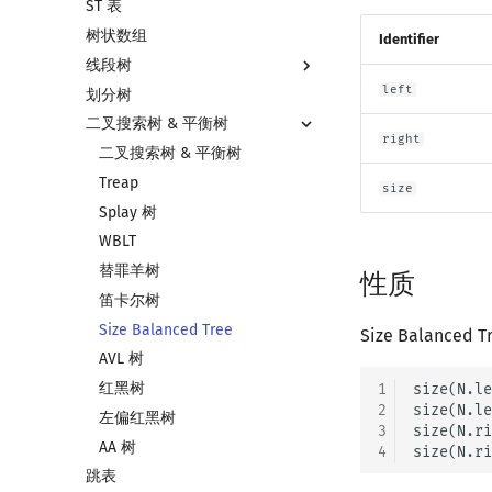
ST 表
左偏树
块状链表
树状数组
树分块
Identifier
线段树
Sqrt Tree
left
划分树
线段树基础
二叉搜索树 & 平衡树
线段树合并 & 分裂
right
李超线段树
二叉搜索树 & 平衡树
猫树
Treap
size
区间最值操作 & 区间历史最值
Splay 树
Kinetic Tournament Tree
WBLT
替罪羊树
性质
笛卡尔树
Size Balanced Tree
Size Balance
AVL 树
红黑树
1
size(N.le
2
size(N.le
左偏红黑树
3
size(N.ri
AA 树
4
跳表