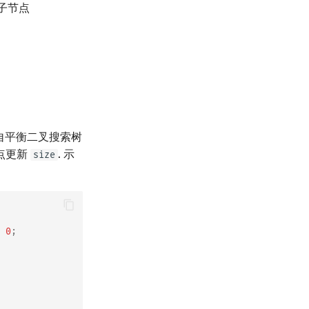
有子节点
自平衡二叉搜索树
点更新
. 示
size
0
;