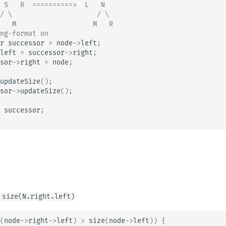
 S   R  ==========>  L   N
/ \                     / \
   M                   M   R
ng-format on
r
successor
=
node
->
left
;
left
=
successor
->
right
;
sor
->
right
=
node
;
updateSize
();
sor
->
updateSize
();
successor
;
 size(N.right.left)
(
node
->
right
->
left
)
>
size
(
node
->
left
))
{