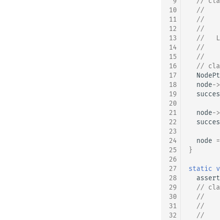
 9
// cla
10
//    
11
//    
12
//    
13
  //   L
14
//    
15
  //    
16
// cla
17
NodePt
18
node
->
19
succes
20
21
node
->
22
succes
23
24
node
=
25
}
26
27
static
v
28
assert
29
// cla
30
//    
31
//    
32
//    