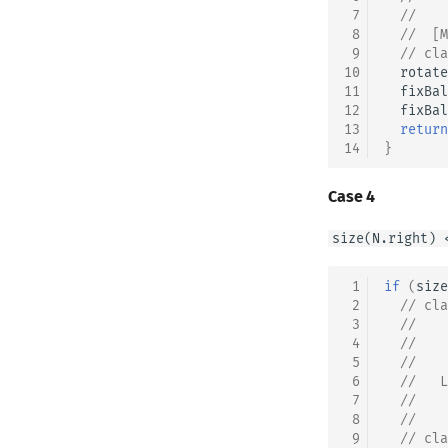
 7
//    
 8
  //  [M
 9
// cla
10
rotate
11
fixBal
12
fixBal
13
return
14
}
Case 4
size(N.right) 
 1
if
(
size
 2
// cla
 3
//    
 4
//    
 5
//    
 6
  //   L
 7
//    
 8
  //    
 9
// cla