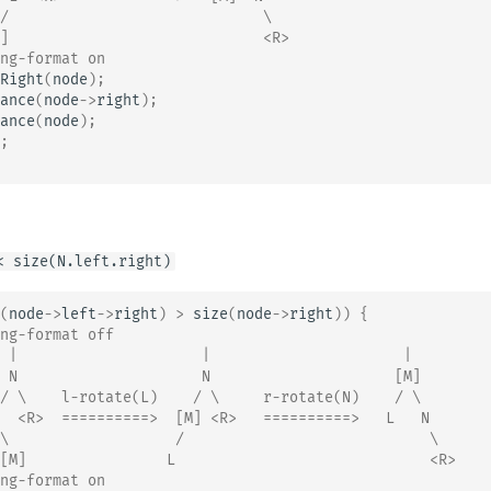
/                             \
]                             <R>
ng-format on
Right
(
node
);
ance
(
node
->
right
);
ance
(
node
);
;
< size(N.left.right)
(
node
->
left
->
right
)
>
size
(
node
->
right
))
{
ng-format off
 |                     |                      |
 N                     N                     [M]
/ \    l-rotate(L)    / \     r-rotate(N)    / \
  <R>  ==========>  [M] <R>   ==========>   L   N
\                   /                            \
[M]                L                             <R>
ng-format on