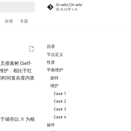
OI-wiki/OI-wiki
26.5k
4.7k
搜索
杂项
专题
目录
节点定义
性质
叉搜索树 (Self-
平衡维护
的平衡维护．相比于红
的时间复杂度内查
旋转
维护
Case 1
Case 2
Case 3
Case 4
 用于储存以
为根
𝑁
N
操作