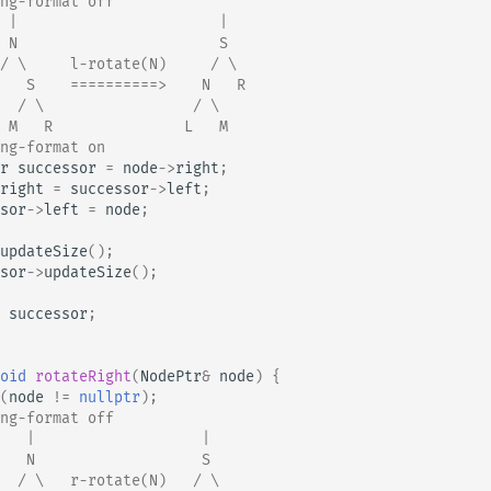
ng-format off
 |                       |
 N                       S
/ \     l-rotate(N)     / \
   S    ==========>    N   R
  / \                 / \
 M   R               L   M
ng-format on
r
successor
=
node
->
right
;
right
=
successor
->
left
;
sor
->
left
=
node
;
updateSize
();
sor
->
updateSize
();
successor
;
oid
rotateRight
(
NodePtr
&
node
)
{
(
node
!=
nullptr
);
ng-format off
   |                   |
   N                   S
  / \   r-rotate(N)   / \