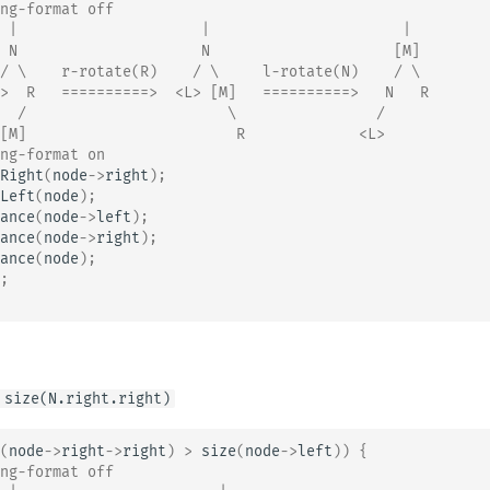
ng-format off
 |                     |                      |
 N                     N                     [M]
/ \    r-rotate(R)    / \     l-rotate(N)    / \
>  R   ==========>  <L> [M]   ==========>   N   R
  /                       \                /
[M]                        R             <L>
ng-format on
Right
(
node
->
right
);
Left
(
node
);
ance
(
node
->
left
);
ance
(
node
->
right
);
ance
(
node
);
;
 size(N.right.right)
(
node
->
right
->
right
)
>
size
(
node
->
left
))
{
ng-format off