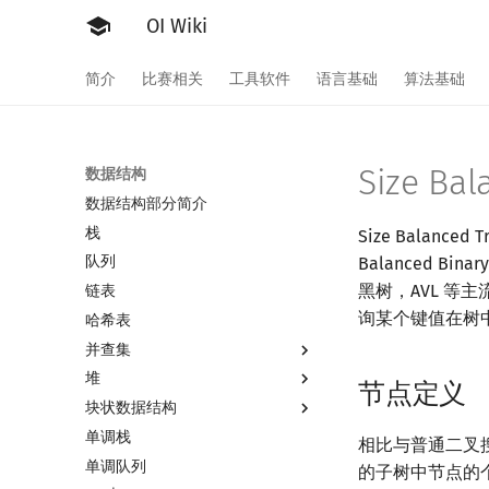
OI Wiki
简介
比赛相关
工具软件
语言基础
算法基础
Size Bal
数据结构
数据结构部分简介
栈
Size Balanc
队列
Balanced B
黑树，AVL 等主流
链表
询某个键值在树中的排
哈希表
并查集
堆
并查集
节点定义
块状数据结构
并查集复杂度
堆简介
单调栈
二叉堆
分块思想
相比与普通二叉搜
单调队列
配对堆
块状数组
的子树中节点的