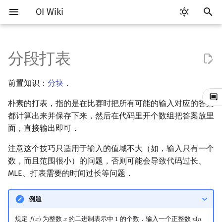
OI Wiki
键
入
分段打表
Getting Started
OI 赛事与赛制
题型概述
例题
工具软件简介
语言基础简介
算法基础简介
搜索部分简介
动态规划部分简介
字符串部分简介
数学部分简介
数据结构部分简介
图论部分简介
计算几何部分简介
杂项简介
RMQ
Vim
评测工具简介
Testlib 简介
Hello, World!
C++ 标准库简介
类
复杂度简介
排序简介
DP 优化简介
后缀数组简介
数字系统简介
数论基础
多项式与生成函数简介
排列组合
线性代数简介
线性规划基础
基本概念
基本概念
博弈论简介
插值
并查集
堆简介
分块思想
线段树基础
二叉搜索树 & 平衡树
可持久化数据结构简介
线段树套线段树
Link Cut Tree
树基础
最短路
最小生成树
强连通分量
网络流简介
图匹配
离线算法简介
随机函数
以
前置知识：
分块
．
开
关于本项目
ICPC/CCPC 赛事与赛制
交互题
代码编辑工具
C++ 基础
复杂度
DFS（搜索）
动态规划基础
字符串基础
布尔代数
栈
图论相关概念
二维计算几何基础
离散化
并查集应用
Emacs
Arbiter
通用
C++ 语法基础
STL 容器
命名空间
均摊复杂度
选择排序
单调队列/单调栈优化
最优原地后缀排序算法
进位制
模算术简介
代数基本定理
抽屉原理
向量
单纯形法
群论
条件概率与独立性
公平组合游戏
数值积分
并查集复杂度
二叉堆
块状数组
线段树合并 & 分裂
Treap
可持久化线段树
平衡树套线段树
全局平衡二叉树
树的直径
差分约束
最小树形图
双连通分量
最大流
二分图最大匹配
CDQ 分治
随机化技巧
朴素的打表，指的是在比赛时把所有可能的输入对应的答案
始
如何参与
评测工具
C++ 标准库
枚举
BFS（搜索）
记忆化搜索
标准库
数字系统
队列
图的存储
三维计算几何基础
双指针
括号序列
都计算出来并保存下来，然后在代码里开个数组把答案放里
VS Code
Cena
Generator
变量
STL 算法
值类别
冒泡排序
斜率优化
平衡三进制
素数
快速傅里叶变换
容斥原理
内积和外积
环论
随机变量
零和游戏
高斯消元
配对堆
块状链表
李超线段树
Splay 树
可持久化块状数组
线段树套平衡树
Euler Tour Tree
树的中心
k 短路
最小直径生成树
割点和桥
最小割
二分图最大权匹配
整体二分
爬山算法
搜
面，直接输出即可．
OI Wiki 不是什么
命令行
C++ 进阶
模拟
双向搜索
背包 DP
字符串匹配
位操作
链表
DFS（图论）
距离
离线算法
线段树与离线询问
Atom
CCR Plus
Validator
运算
bitset
重载运算符
插入排序
四边形不等式优化
格雷码
最大公约数
快速数论变换
斐波那契数列
矩阵
域论
随机变量的数字特征
非公平组合游戏
牛顿迭代法
左偏树
树分块
猫树
WBLT
可持久化平衡树
树状数组套权值线段树
Top Tree
树的重心
同余最短路
圆方树
费用流
一般图最大匹配
莫队算法
模拟退火
索
注意这个技巧只适用于输入的值域不大（如，输入只有一个
数，而且范围很小）的问题，否则可能会导致代码过长、
格式手册
命令行编译与调试
C++ 与其他常用语言的区别
递归 & 分治
启发式搜索
区间 DP
字符串哈希
二进制集合操作
哈希表
BFS（图论）
Pick 定理
分数规划
Eclipse
Lemon
Interactor
流程控制语句
string
引用
计数排序
Slope Trick 优化
欧拉函数
快速沃尔什变换
错位排列
初等变换
Schreier–Sims 算法
概率不等式
Sqrt Tree
区间最值操作 & 区间历史
替罪羊树
可持久化字典树
分块套树状数组
最近公共祖先
点/边连通度
上下界网络流
一般图最大权匹配
MLE、打表需要的时间过长等问题．
值
数学符号表
编译器
Pascal 转 C++ 急救
贪心
A*
DAG 上的 DP
字典树 (Trie)
高精度计算
并查集
树上问题
三角剖分
随机化
Notepad++
Checker
高级数据类型
pair
常量
基数排序
WQS 二分
筛法
Chirp Z 变换
卡特兰数
行列式
笛卡尔树
可持久化可并堆
树链剖分
Stoer–Wagner 算法
稳定匹配
例题
Kinetic Tournament Tree
F.A.Q.
WSL (Windows 10)
Python 速成
排序
迭代加深搜索
树形 DP
前缀函数与 KMP 算法
快速幂
堆
有向无环图
凸包
悬线法
Kate
函数
新版 C++ 特性
快速排序
状态设计优化
分解质因数
多项式牛顿迭代
斯特林数
线性空间
Size Balanced Tree
树上启发式合并
规定
为整数
的二进制表示中
的个数．输入一个正整数
(
𝑓
(
𝑥
)
𝑥
1
𝑛
𝑛
f
(
x
)
x
1
n
n
≤
10
9