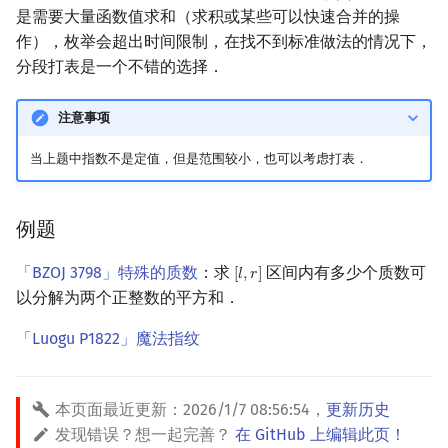
是需要大量函数值求和（求积或某些可以快速合并的操
回文树
概率论
可持久化数据结构
欧拉图
Kahan 求和
二次剩余
作），枚举会超出时间限制，在找不到标准做法的情况下，
分段打表是一个不错的选择．
序列自动机
博弈论
树套树
哈密顿图
珂朵莉树/颜色段均摊
阶 & 原根
注意事项
最小表示法
数值算法
K-D Tree
二分图
空间优化简介
离散对数
当上题中指数不是定值，但是范围较小，也可以考虑打表．
Lyndon 分解
序理论
动态树
平面图
高次剩余 & 单位根
Main–Lorentz 算法
杨氏矩阵
析合树
弦图
数论分块
例题
拟阵
PQ 树
图的着色
狄利克雷卷积
「BZOJ 3798」特殊的质数
：求
区间内有多少个质数可
[
𝑙
,
𝑟
]
[
l
,
r
]
以分解为两个正整数的平方和．
Berlekamp–Massey 算法
手指树
网络流
莫比乌斯反演
「Luogu P1822」魔法指纹
霍夫曼树
图的匹配
杜教筛
本页面最近更新：
2026/1/7 08:56:54
，
更新历史
Prüfer 序列
Powerful Number 筛
发现错误？想一起完善？
在 GitHub 上编辑此页！