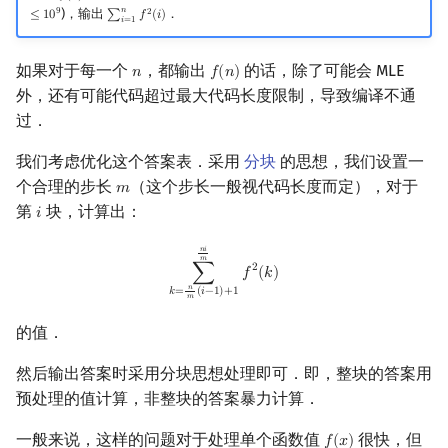
𝑛
9
)，输出
．
2
≤
1
0
∑
𝑓
(
𝑖
)
∑
i
=
1
n
f
2
(
i
)
𝑖
=
1
镜像站列表
Special Judge
Java 速成
前缀和 & 差分
IDA*
状压 DP
Boyer–Moore 算法
置换和排列
块状数据结构
拓扑排序
扫描线
有限状态自动机
Dev-C++
文件操作
Lambda 表达式
归并排序
裴蜀定理 & 一次不定方程
多项式多点求值|快速插值
贝尔数
线性基
AVL 树
虚树
如果对于每一个
，都输出
的话，除了可能会 MLE
𝑛
𝑓
(
𝑛
)
n
f
(
n
)
致谢
Testlib
Java 进阶
二分
回溯法
数位 DP
Z 函数（扩展 KMP）
弧度制与坐标系
单调栈
最短路问题
旋转卡壳
计算理论基础
CLion
pb_ds
堆排序
费马小定理 & 欧拉定理
多项式初等函数
伯努利数
线性映射
红黑树
树分治
外，还有可能代码超过最大代码长度限制，导致编译不通
过．
Polygon
倍增
Dancing Links
插头 DP
AC 自动机
复数
单调队列
生成树问题
半平面交
字节顺序
Geany
编译优化
桶排序
模逆元
常系数齐次线性递推
Entringer Number
特征多项式
左偏红黑树
动态树分治
我们考虑优化这个答案表．采用
分块
的思想，我们设置一
OJ 工具
构造
Alpha–Beta 剪枝
计数 DP
后缀数组 (SA)
数论
ST 表
斯坦纳树
平面最近点对
约瑟夫问题
Xcode
希尔排序
线性同余方程
多项式平移|连续点值平移
Eulerian Number
对角化
AA 树
AHU 算法
个合理的步长
（这个步长一般视代码长度而定），对于
𝑚
m
第
块，计算出：
𝑖
i
LaTeX 入门
优化
动态 DP
后缀自动机 (SAM)
多项式与生成函数
树状数组
拆点
随机增量法
表达式求值
GUIDE
锦标赛排序
中国剩余定理
符号化方法
分拆数
Jordan标准型
树哈希
∑
k
=
n
m
(
i
−
1
)
+
1
n
i
m
f
2
(
k
)
𝑛
𝑖
𝑚
2
∑
𝑓
(
𝑘
)
Git
概率 DP
后缀平衡树
组合数学
线段树
连通性相关
反演变换
在一台机器上规划任务
Sublime Text
Tim 排序
升幂引理
Lagrange 反演
范德蒙德卷积
树上随机游走
𝑛
𝑘
=
(
𝑖
−
1
)
+
1
𝑚
DP 套 DP
广义后缀自动机
线性代数
划分树
环计数问题
计算几何杂项
主元素问题
CP Editor
排序相关 STL
阶乘取模
形式幂级数复合|复合逆
Pólya 计数
的值．
然后输出答案时采用分块思想处理即可．即，整块的答案用
DP 优化
后缀树
线性规划
二叉搜索树 & 平衡树
最小环
Garsia–Wachs 算法
Code::Blocks
排序应用
卢卡斯定理
普通生成函数
图论计数
预处理的值计算，非整块的答案暴力计算．
其它 DP 方法
Manacher
抽象代数
跳表
2-SAT
15-puzzle
同余方程
指数生成函数
一般来说，这样的问题对于处理单个函数值
很快，但
𝑓
(
𝑥
)
f
(
x
)