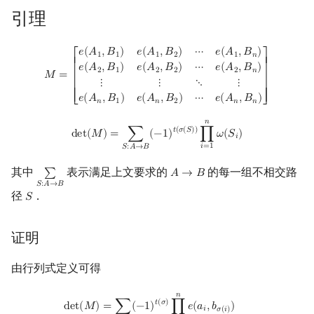
引理
回文树
概率论
可持久化数据结构
Kahan 求和
二次剩余
序列自动机
博弈论
树套树
珂朵莉树/颜色段均摊
阶 & 原根
M
=
[
e
(
A
1
,
B
1
)
e
(
A
1
,
B
2
)
⋯
e
(
A
1
,
B
n
)
e
(
A
2
,
B
1
)
e
(
A
2
,
B
2
)
⋯
e
(
A
2
,
B
n
)
⋮
⋮
𝑒
(
𝐴
,
𝐵
)
𝑒
(
𝐴
,
𝐵
)
⋯
𝑒
(
𝐴
,
𝐵
)
1
1
1
2
1
𝑛
⎡
⎤
⎢

⎥

𝑒
(
𝐴
,
𝐵
)
𝑒
(
𝐴
,
𝐵
)
⋯
𝑒
(
𝐴
,
𝐵
)
2
1
2
2
2
𝑛
𝑀
=
⎢

⎥

⋮
⋮
⋱
⋮
最小表示法
数值算法
K-D Tree
空间优化简介
离散对数
⎢

⎥

𝑒
(
𝐴
,
𝐵
)
𝑒
(
𝐴
,
𝐵
)
⋯
𝑒
(
𝐴
,
𝐵
)
⎢
⎥
⎣
⎦
𝑛
1
𝑛
2
𝑛
𝑛
Lyndon 分解
序理论
动态树
高次剩余 & 单位根
𝑛
det
(
M
)
=
∑
S
:
A
→
B
(
−
1
)
t
(
σ
(
S
)
)
∏
i
=
1
n
ω
(
S
i
)
𝑡
(
𝜎
(
𝑆
)
)
d
e
t
(
𝑀
)
=
∑
(
−
1
)
∏
𝜔
(
𝑆
)
𝑖
𝑖
=
1
𝑆
:
𝐴
→
𝐵
Main–Lorentz 算法
杨氏矩阵
析合树
数论分块
其中
表示满足上文要求的
的每一组不相交路
∑
𝐴
→
𝐵
∑
S
:
A
→
B
A
→
B
𝑆
:
𝐴
→
𝐵
拟阵
PQ 树
狄利克雷卷积
径
．
𝑆
S
Berlekamp–Massey 算法
手指树
莫比乌斯反演
证明
霍夫曼树
杜教筛
由行列式定义可得
Powerful Number 筛
𝑛
det
(
M
)
=
∑
σ
(
−
1
)
t
(
σ
)
∏
i
=
1
n
e
(
a
i
,
b
σ
(
i
)
)
=
∑
σ
(
−
1
)
t
(
σ
)
∏
i
=
1
n
∑
P
:
a
i
→
b
σ
(
i
)
𝑡
(
𝜎
)
=
∑
(
−
1
)
∏
𝑒
(
𝑎
,
𝑏
)
d
e
t
(
𝑀
)
𝑖
𝜎
(
𝑖
)