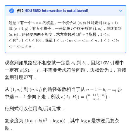
例 2
HDU 5852 Intersection is not allowed!
题意：有一个
的棋盘，一个棋子从
只能走到
𝑛
×
𝑛
(
𝑥
,
𝑦
)
(
𝑥
,
𝑦
+
1
)
n
×
n
(
x
,
y
)
(
x
,
y
+
1
)
或
，有
个棋子，一开始第
个棋子放在
，最终要到
(
𝑥
+
1
,
𝑦
)
𝑘
𝑖
(
1
,
𝑎
)
(
x
+
1
,
y
)
k
i
(
1
,
a
i
)
𝑖
9
，路径要两两不相交，求方案数对
取模．
(
𝑛
,
𝑏
)
1
0
+
7
1
≤
𝑛
(
n
,
b
i
)
10
9
+
7
1
≤
n
≤
10
5
𝑖
5
，
，保证
，
≤
1
0
1
≤
𝑘
≤
1
0
0
1
≤
𝑎
<
𝑎
<
⋯
<
𝑎
≤
𝑛
1
≤
𝑏
<
𝑏
1
≤
k
≤
100
1
≤
a
1
<
a
2
<
⋯
<
a
n
≤
n
1
≤
b
1
<
b
2
<
⋯
<
b
n
≤
n
1
2
𝑛
1
2
．
<
⋯
<
𝑏
≤
𝑛
𝑛
观察到如果路径不相交就一定是
到
，因此 LGV 引理中
𝑎
𝑏
a
i
b
i
𝑖
𝑖
一定有
，不需要考虑符号问题．边权设为
，直接
𝜎
(
𝑆
)
=
𝑖
1
σ
(
S
)
i
=
i
1
𝑖
套用引理即可．
从
到
的路径条数相当于从
步
(
1
,
𝑎
)
(
𝑛
,
𝑏
)
𝑛
−
1
+
𝑏
−
𝑎
(
1
,
a
i
)
(
n
,
b
j
)
n
−
1
+
b
j
−
a
i
𝑖
𝑗
𝑗
𝑖
𝑛
−
1
+
𝑏
−
𝑎
中选
步向下走，所以
．
𝑛
−
1
𝑒
(
𝐴
,
𝐵
)
=
(
)
𝑗
𝑖
n
−
1
e
(
A
i
,
B
j
)
=
(
n
−
1
+
b
j
−
a
i
n
−
1
)
𝑖
𝑗
𝑛
−
1
行列式可以使用高斯消元求．
复杂度为
，其中
是求逆元复杂
2
𝑂
(
𝑛
+
𝑘
(
𝑘
+
l
o
g
𝑝
)
)
l
o
g
𝑝
O
(
n
+
k
(
k
2
+
log
p
)
)
log
p
度．