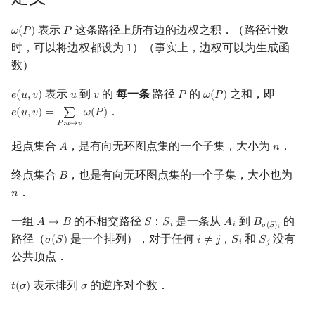
镜像站列表
Special Judge
Java 速成
前缀和 & 差分
IDA*
状压 DP
Boyer–Moore 算法
置换和排列
块状数据结构
虚树
扫描线
有限状态自动机
Dev-C++
文件操作
Lambda 表达式
归并排序
裴蜀定理 & 一次不定方程
多项式多点求值|快速插值
贝尔数
线性基
AVL 树
表示
这条路径上所有边的边权之积．（路径计数
𝜔
(
𝑃
)
𝑃
ω
(
P
)
P
时，可以将边权都设为
）（事实上，边权可以为生成函
1
1
致谢
Testlib
Java 进阶
二分
回溯法
数位 DP
Z 函数（扩展 KMP）
弧度制与坐标系
单调栈
树分治
旋转卡壳
计算理论基础
CLion
pb_ds
堆排序
费马小定理 & 欧拉定理
多项式初等函数
伯努利数
线性映射
红黑树
数）
Polygon
倍增
Dancing Links
插头 DP
AC 自动机
复数
单调队列
动态树分治
半平面交
字节顺序
Geany
编译优化
桶排序
模逆元
常系数齐次线性递推
Entringer Number
特征多项式
左偏红黑树
表示
到
的
每一条
路径
的
之和，即
𝑒
(
𝑢
,
𝑣
)
𝑢
𝑣
𝑃
𝜔
(
𝑃
)
e
(
u
,
v
)
u
v
P
ω
(
P
)
．
𝑒
(
𝑢
,
𝑣
)
=
∑
𝜔
(
𝑃
)
e
(
u
,
v
)
=
∑
P
:
u
→
v
ω
(
P
)
OJ 工具
构造
Alpha–Beta 剪枝
计数 DP
后缀数组 (SA)
数论
ST 表
AHU 算法
平面最近点对
约瑟夫问题
Xcode
希尔排序
线性同余方程
多项式平移|连续点值平移
Eulerian Number
对角化
AA 树
𝑃
:
𝑢
→
𝑣
起点集合
，是有向无环图点集的一个子集，大小为
．
𝐴
𝑛
A
n
LaTeX 入门
优化
动态 DP
后缀自动机 (SAM)
多项式与生成函数
树状数组
树哈希
随机增量法
表达式求值
GUIDE
锦标赛排序
中国剩余定理
符号化方法
分拆数
Jordan标准型
终点集合
，也是有向无环图点集的一个子集，大小也为
𝐵
B
．
Git
概率 DP
后缀平衡树
组合数学
线段树
树上随机游走
反演变换
在一台机器上规划任务
Sublime Text
Tim 排序
升幂引理
Lagrange 反演
范德蒙德卷积
𝑛
n
一组
的不相交路径
：
是一条从
到
的
𝐴
→
𝐵
𝑆
𝑆
𝐴
𝐵
A
→
B
S
S
i
A
i
B
σ
(
S
)
i
𝑖
𝑖
𝜎
(
𝑆
)
DP 套 DP
广义后缀自动机
线性代数
划分树
计算几何杂项
主元素问题
CP Editor
排序相关 STL
阶乘取模
形式幂级数复合|复合逆
Pólya 计数
𝑖
路径（
是一个排列），对于任何
，
和
没有
𝜎
(
𝑆
)
𝑖
≠
𝑗
𝑆
𝑆
σ
(
S
)
i
≠
j
S
i
S
j
𝑖
𝑗
公共顶点．
DP 优化
后缀树
线性规划
二叉搜索树 & 平衡树
Garsia–Wachs 算法
Code::Blocks
排序应用
卢卡斯定理
普通生成函数
图论计数
表示排列
的逆序对个数．
𝑡
(
𝜎
)
𝜎
t
(
σ
)
σ
其它 DP 方法
Manacher
抽象代数
跳表
15-puzzle
同余方程
指数生成函数