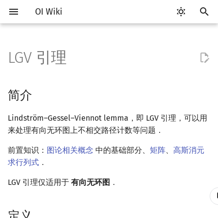
OI Wiki
键
入
LGV 引理
Getting Started
比赛相关简介
工具软件简介
语言基础简介
算法基础简介
搜索部分简介
动态规划部分简介
字符串部分简介
数学部分简介
数据结构部分简介
树基础
最短路
最小生成树
强连通分量
网络流简介
图匹配
简介
计算几何部分简介
杂项简介
RMQ
OI 赛事与赛制
题型概述
读入、输出优化
Vim
评测工具简介
Testlib 简介
Hello, World!
C++ 标准库简介
类
复杂度简介
排序简介
DP 优化简介
后缀数组简介
数字系统简介
数论基础
多项式与生成函数简介
排列组合
线性代数简介
线性规划基础
基本概念
基本概念
博弈论简介
插值
并查集
堆简介
分块思想
线段树基础
二叉搜索树 & 平衡树
可持久化数据结构简介
线段树套线段树
Link Cut Tree
离线算法简介
随机函数
以
开
关于本项目
赛事
代码编辑工具
C++ 基础
复杂度
DFS（搜索）
动态规划基础
字符串基础
布尔代数
栈
树的直径
差分约束
最小树形图
双连通分量
最大流
二分图最大匹配
定义
二维计算几何基础
离散化
并查集应用
ICPC/CCPC 赛事与赛制
交互题
分段打表
Emacs
Arbiter
通用
C++ 语法基础
STL 容器
命名空间
均摊复杂度
选择排序
单调队列/单调栈优化
最优原地后缀排序算法
进位制
模算术简介
代数基本定理
抽屉原理
向量
单纯形法
群论
条件概率与独立性
公平组合游戏
数值积分
并查集复杂度
二叉堆
块状数组
线段树合并 & 分裂
Treap
可持久化线段树
平衡树套线段树
全局平衡二叉树
CDQ 分治
随机化技巧
简介
始
如何参与
题型
评测工具
C++ 标准库
枚举
BFS（搜索）
记忆化搜索
标准库
数字系统
队列
树的中心
k 短路
最小直径生成树
割点和桥
最小割
二分图最大权匹配
引理
三维计算几何基础
双指针
括号序列
常见错误
VS Code
Cena
Generator
变量
STL 算法
值类别
冒泡排序
斜率优化
平衡三进制
素数
快速傅里叶变换
容斥原理
内积和外积
环论
随机变量
零和游戏
高斯消元
配对堆
块状链表
李超线段树
Splay 树
可持久化块状数组
线段树套平衡树
Euler Tour Tree
整体二分
爬山算法
Lindström–Gessel–Viennot lemma，即 LGV 引理，可以用
搜
来处理有向无环图上不相交路径计数等问题．
OI Wiki 不是什么
学习路线
命令行
C++ 进阶
模拟
双向搜索
背包 DP
字符串匹配
位操作
链表
树的重心
同余最短路
圆方树
费用流
一般图最大匹配
距离
离线算法
线段树与离线询问
证明
常见技巧
Atom
CCR Plus
Validator
运算
bitset
重载运算符
插入排序
四边形不等式优化
格雷码
最大公约数
快速数论变换
斐波那契数列
矩阵
域论
随机变量的数字特征
非公平组合游戏
牛顿迭代法
左偏树
树分块
猫树
WBLT
可持久化平衡树
树状数组套权值线段树
Top Tree
莫队算法
模拟退火
索
前置知识：
图论相关概念
中的基础部分、
矩阵
、
高斯消元
格式手册
学习资源
命令行编译与调试
C++ 与其他常用语言的区别
递归 & 分治
启发式搜索
区间 DP
字符串哈希
二进制集合操作
哈希表
最近公共祖先
点/边连通度
上下界网络流
一般图最大权匹配
例题
Pick 定理
分数规划
Eclipse
Lemon
Interactor
流程控制语句
string
引用
计数排序
Slope Trick 优化
欧拉函数
快速沃尔什变换
错位排列
初等变换
Schreier–Sims 算法
概率不等式
Sqrt Tree
区间最值操作 & 区间历史
替罪羊树
可持久化字典树
分块套树状数组
求行列式
．
值
LGV 引理仅适用于
有向无环图
．
数学符号表
技巧
编译器
Pascal 转 C++ 急救
贪心
A*
DAG 上的 DP
字典树 (Trie)
高精度计算
并查集
树链剖分
Stoer–Wagner 算法
稳定匹配
参考资料
三角剖分
随机化
Notepad++
Checker
高级数据类型
pair
常量
基数排序
WQS 二分
筛法
Chirp Z 变换
卡特兰数
行列式
笛卡尔树
可持久化可并堆
Kinetic Tournament Tree
F.A.Q.
出题
WSL (Windows 10)
Python 速成
排序
迭代加深搜索
树形 DP
前缀函数与 KMP 算法
快速幂
堆
树上启发式合并
凸包
悬线法
Kate
函数
新版 C++ 特性
快速排序
状态设计优化
分解质因数
多项式牛顿迭代
斯特林数
线性空间
Size Balanced Tree
定义