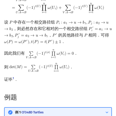
𝑖
=
1
𝑃
:
𝐴
→
𝐵
𝑛
𝑛
𝑡
(
𝑈
)
𝑡
(
𝑉
)
∑
(
−
1
)
∏
𝜔
(
𝑈
)
+
∑
(
−
1
)
∏
𝜔
(
𝑉
)
=
𝑖
𝑖
𝑖
=
1
𝑖
=
1
𝑈
:
𝐴
→
𝐵
𝑉
:
𝐴
→
𝐵
设
中存在一个相交路径组
𝑃
𝑃
:
𝑎
→
𝑢
→
𝑏
,
𝑃
:
𝑎
→
𝑢
P
P
i
:
a
1
→
u
→
b
1
,
P
j
:
a
2
→
u
→
b
2
𝑖
1
1
𝑗
2
，则必然存在和它相对的一个相交路径组
′
→
𝑏
𝑃
=
𝑎
→
𝑢
P
i
′
=
a
1
→
u
→
b
2
,
2
1
𝑖
，
的其他路径与
相同．可得
′
′
→
𝑏
,
𝑃
=
𝑎
→
𝑢
→
𝑏
𝑃
𝑃
P
′
P
2
2
1
𝑗
．
′
′
𝜔
(
𝑃
)
=
𝜔
(
𝑃
)
,
𝑡
(
𝑃
)
=
𝑡
(
𝑃
)
±
1
ω
(
P
)
=
ω
(
P
′
)
,
t
(
P
)
=
t
(
P
′
)
±
1
𝑛
因此我们有
．
𝑡
(
𝜎
)
∑
(
−
1
)
∏
𝜔
(
𝑉
)
=
0
∑
V
:
A
→
B
(
−
1
)
t
(
σ
)
∏
i
=
1
n
ω
(
V
i
)
=
0
𝑖
𝑖
=
1
𝑉
:
𝐴
→
𝐵
𝑛
则
．
𝑡
(
𝑈
)
d
e
t
(
𝑀
)
=
∑
(
−
1
)
∏
𝜔
(
𝑈
)
det
(
M
)
=
∑
U
:
A
→
B
(
−
1
)
t
(
U
)
∏
i
=
1
n
ω
(
U
i
)
𝑖
𝑖
=
1
𝑈
:
𝐴
→
𝐵
1
证毕
．
例题
例 1
CF348D Turtles