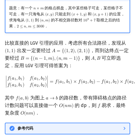
题意：有一个
的格点棋盘，其中某些格子可走，某些格子不
𝑛
×
𝑚
n
×
m
可走．有一只海龟从
只能走到
和
的位置，
(
𝑥
,
𝑦
)
(
𝑥
+
1
,
𝑦
)
(
𝑥
,
𝑦
+
1
)
(
x
,
y
)
(
x
+
1
,
y
)
(
x
,
y
+
1
)
9
求海龟从
到
的不相交路径数对
取模之后的结
(
1
,
1
)
(
𝑛
,
𝑚
)
1
0
+
7
(
1
,
1
)
(
n
,
m
)
10
9
+
7
果．
．
2
≤
𝑛
,
𝑚
≤
3
0
0
0
2
≤
n
,
m
≤
3000
比较直接的 LGV 引理的应用．考虑所有合法路径，发现从
出发一定要经过
，而到达终点一定
(
1
,
1
)
𝐴
=
{
(
1
,
2
)
,
(
2
,
1
)
}
(
1
,
1
)
A
=
{
(
1
,
2
)
,
(
2
,
1
)
}
要经过
，则
可立即选
𝐵
=
{
(
𝑛
−
1
,
𝑚
)
,
(
𝑛
,
𝑚
−
1
)
}
𝐴
,
𝐵
B
=
{
(
n
−
1
,
m
)
,
(
n
,
m
−
1
)
}
A
,
B
定．应用 LGV 引理可得答案为：
|
f
(
a
1
,
b
1
)
f
(
a
1
,
b
2
)
f
(
a
2
,
b
1
)
f
(
a
2
,
b
2
)
|
=
f
(
a
1
,
b
1
)
×
f
(
a
2
,
b
2
)
−
f
(
a
1
,
b
2
)
×
f
(
a
𝑓
(
𝑎
,
𝑏
)
𝑓
(
𝑎
,
𝑏
)
1
1
1
2
∣
∣
=
𝑓
(
𝑎
,
𝑏
)
×
𝑓
(
𝑎
,
𝑏
)
−
𝑓
(
𝑎
,
𝑏
)
×
𝑓
(
𝑎
,
1
1
2
2
1
2
2
𝑓
(
𝑎
,
𝑏
)
𝑓
(
𝑎
,
𝑏
)
2
1
2
2
其中
为图上
的路径数，带有障碍格点的路径
𝑓
(
𝑎
,
𝑏
)
𝑎
→
𝑏
f
(
a
,
b
)
a
→
b
计数问题可以直接做一个
的 dp，则
易求．最终
𝑂
(
𝑛
𝑚
)
𝑓
O
(
n
m
)
f
复杂度
．
𝑂
(
𝑛
𝑚
)
O
(
n
m
)
参考代码