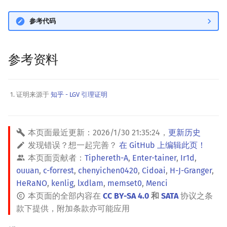
参考代码
参考资料
证明来源于
知乎 - LGV 引理证明
本页面最近更新：
2026/1/30 21:35:24
，
更新历史
发现错误？想一起完善？
在 GitHub 上编辑此页！
本页面贡献者：
Tiphereth-A
,
Enter-tainer
,
Ir1d
,
ouuan
,
c-forrest
,
chenyichen0420
,
Cidoai
,
H-J-Granger
,
HeRaNO
,
kenlig
,
lxdlam
,
memset0
,
Menci
本页面的全部内容在
CC BY-SA 4.0
和
SATA
协议之条
款下提供，附加条款亦可能应用