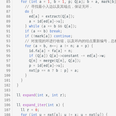
 85
for
(
int
a
=
1
,
b
=
1
,
p
;
Q
[
a
];
b
=
a
,
mark
[
b
]
 86
// 寻找最小入边以及其端点，保证无环．
 87
do
{
 88
ed
[
a
]
=
extract
(
Q
[
a
]);
 89
a
=
id
[
ed
[
a
]
->
u
];
 90
}
while
(
a
==
b
&&
Q
[
a
]);
 91
if
(
a
==
b
)
break
;
 92
if
(
!
mark
[
a
])
continue
;
 93
// 对发现的环进行收缩，以及环内的结点重新编号，总
 94
for
(
a
=
b
,
n
++
;
a
!=
n
;
a
=
p
)
{
 95
id
.
fa
[
a
]
=
fa
[
a
]
=
n
;
 96
if
(
Q
[
a
])
Q
[
a
]
->
constant
-=
ed
[
a
]
->
w
;
 97
Q
[
n
]
=
merge
(
Q
[
n
],
Q
[
a
]);
 98
p
=
id
[
ed
[
a
]
->
u
];
 99
nxt
[
p
==
n
?
b
:
p
]
=
a
;
100
}
101
}
102
}
103
104
ll
expand
(
int
x
,
int
r
);
105
106
ll
expand_iter
(
int
x
)
{
107
ll
r
=
0
;
108
for
(
int
u
=
nxt
[
x
];
u
!=
x
;
u
=
nxt
[
u
])
{