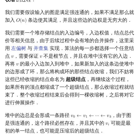
我们需要假设输入的图是满足强连通的，如果不满足那么就
加入
条边使其满足，并且这些边的边权是无穷大的．
𝑂
(
𝑛
)
O
(
n
)
我们需要一个堆存储结点的入边编号，入边权值，结点总代
价等相关信息，由于后续过程中会有堆的合并操作，这里采
用
左偏树
与
并查集
实现．算法的每一步都选择一个任意结
点
，需要保证
不是根节点，并且在堆中没有它的入边．
𝑣
𝑣
v
v
再将
的最小入边加入到堆中，如果新加入的这条边使堆中
𝑣
v
的边形成了环，那么将构成环的那些结点收缩，我们不妨将
这些已经收缩的结点命名为
超级结点
，再继续这个过程，
如果所有的顶点都缩成了一个超级结点，那么收缩过程就结
束了．整个收缩过程结束后会得到一棵收缩树，之后将对它
进行伸展操作．
堆中的边总是会形成一条路径
，由于图
𝑣
←
𝑣
←
⋯
←
𝑣
v
0
←
v
1
←
⋯
←
v
k
0
1
𝑘
是强连通的，这个路径必然存在，并且其中的
可能是最
𝑣
v
i
𝑖
初的单一结点，也可能是压缩后的超级结点．