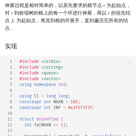
伸展过程是相对简单的，以原先要求的根节点
为起始点，
𝑟
r
对
到收缩树的根上的每一个环进行伸展．再以
的祖先结
𝑟
𝑟
r
r
点
为起始点，将其到根的环展开，直到遍历完所有的结
𝑓
f
r
𝑟
点．
实现
  1
#include
<cstdio>
  2
#include
<cstring>
  3
#include
<queue>
  4
#include
<vector>
  5
using
namespace
std
;
  6
  7
using
ll
=
long
long
;
  8
constexpr
int
MAXN
=
102
;
  9
constexpr
int
INF
=
0x3f3f3f3f
;
 10
 11
struct
UnionFind
{
 12
int
fa
[
MAXN
<<
1
];
 13