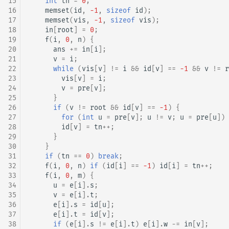
15
int
tn
=
0
;
16
memset
(
id
,
-1
,
sizeof
id
);
回文树
概率论
可持久化数据结构
Kahan 求和
二次剩余
17
memset
(
vis
,
-1
,
sizeof
vis
);
18
in
[
root
]
=
0
;
序列自动机
博弈论
树套树
珂朵莉树/颜色段均摊
阶 & 原根
19
f
(
i
,
0
,
n
)
{
20
ans
+=
in
[
i
];
21
v
=
i
;
最小表示法
数值算法
K-D Tree
空间优化简介
离散对数
22
while
(
vis
[
v
]
!=
i
&&
id
[
v
]
==
-1
&&
v
!=
r
23
vis
[
v
]
=
i
;
Lyndon 分解
序理论
动态树
高次剩余 & 单位根
24
v
=
pre
[
v
];
25
}
26
if
(
v
!=
root
&&
id
[
v
]
==
-1
)
{
Main–Lorentz 算法
杨氏矩阵
析合树
数论分块
27
for
(
int
u
=
pre
[
v
];
u
!=
v
;
u
=
pre
[
u
])
28
id
[
v
]
=
tn
++
;
29
}
拟阵
PQ 树
狄利克雷卷积
30
}
31
if
(
tn
==
0
)
break
;
Berlekamp–Massey 算法
手指树
莫比乌斯反演
32
f
(
i
,
0
,
n
)
if
(
id
[
i
]
==
-1
)
id
[
i
]
=
tn
++
;
33
f
(
i
,
0
,
m
)
{
34
u
=
e
[
i
].
s
;
霍夫曼树
杜教筛
35
v
=
e
[
i
].
t
;
36
e
[
i
].
s
=
id
[
u
];
Powerful Number 筛
37
e
[
i
].
t
=
id
[
v
];
38
if
(
e
[
i
].
s
!=
e
[
i
].
t
)
e
[
i
].
w
-=
in
[
v
];