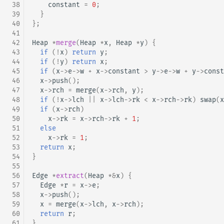
 38
constant
=
0
;
 39
}
 40
};
 41
 42
Heap
*
merge
(
Heap
*
x
,
Heap
*
y
)
{
 43
if
(
!
x
)
return
y
;
 44
if
(
!
y
)
return
x
;
 45
if
(
x
->
e
->
w
+
x
->
constant
>
y
->
e
->
w
+
y
->
const
 46
x
->
push
();
 47
x
->
rch
=
merge
(
x
->
rch
,
y
);
 48
if
(
!
x
->
lch
||
x
->
lch
->
rk
<
x
->
rch
->
rk
)
swap
(
x
 49
if
(
x
->
rch
)
 50
x
->
rk
=
x
->
rch
->
rk
+
1
;
 51
else
 52
x
->
rk
=
1
;
 53
return
x
;
 54
}
 55
 56
Edge
*
extract
(
Heap
*&
x
)
{
 57
Edge
*
r
=
x
->
e
;
 58
x
->
push
();
 59
x
=
merge
(
x
->
lch
,
x
->
rch
);
 60
return
r
;
 61
}