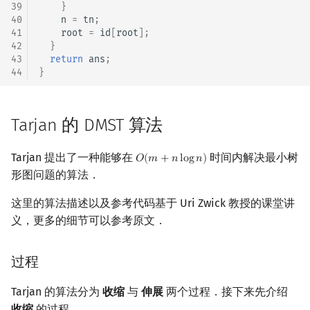
39
}
Min_25 筛
40
n
=
tn
;
41
root
=
id
[
root
];
洲阁筛
42
}
43
return
ans
;
44
}
类欧几里德算法
Meissel–Lehmer 算法
Tarjan 的 DMST 算法
连分数
Tarjan 提出了一种能够在
时间内解决最小树
𝑂
(
𝑚
+
𝑛
l
o
g
𝑛
)
O
(
m
+
n
log
n
)
形图问题的算法．
Stern–Brocot 树与 Farey
这里的算法描述以及参考代码基于 Uri Zwick 教授的课堂讲
二次域
义，更多的细节可以参考原文．
Pell 方程
过程
Tarjan 的算法分为
收缩
与
伸展
两个过程．接下来先介绍
收缩
的过程．