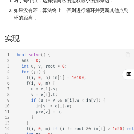
对于每个点，选择指向它的边权最小的那条边．
镜像站列表
Special Judge
Java 速成
前缀和 & 差分
IDA*
状压 DP
Boyer–Moore 算法
置换和排列
块状数据结构
虚树
扫描线
有限状态自动机
Dev-C++
文件操作
Lambda 表达式
归并排序
裴蜀定理 & 一次不定方程
多项式多点求值|快速插值
贝尔数
线性基
AVL 树
如果没有环，算法终止；否则进行缩环并更新其他点到
环的距离．
致谢
Testlib
Java 进阶
二分
回溯法
数位 DP
Z 函数（扩展 KMP）
弧度制与坐标系
单调栈
树分治
旋转卡壳
计算理论基础
CLion
pb_ds
堆排序
费马小定理 & 欧拉定理
多项式初等函数
伯努利数
线性映射
红黑树
实现
Polygon
倍增
Dancing Links
插头 DP
AC 自动机
复数
单调队列
动态树分治
半平面交
字节顺序
Geany
编译优化
桶排序
模逆元
常系数齐次线性递推
Entringer Number
特征多项式
左偏红黑树
OJ 工具
构造
Alpha–Beta 剪枝
计数 DP
后缀数组 (SA)
数论
ST 表
AHU 算法
平面最近点对
约瑟夫问题
Xcode
希尔排序
线性同余方程
多项式平移|连续点值平移
Eulerian Number
对角化
AA 树
 1
bool
solve
()
{
 2
ans
=
0
;
 3
int
u
,
v
,
root
=
0
;
LaTeX 入门
优化
动态 DP
后缀自动机 (SAM)
多项式与生成函数
树状数组
树哈希
随机增量法
表达式求值
GUIDE
锦标赛排序
中国剩余定理
符号化方法
分拆数
Jordan标准型
 4
for
(;;)
{
 5
f
(
i
,
0
,
n
)
in
[
i
]
=
1e100
;
Git
概率 DP
后缀平衡树
组合数学
线段树
树上随机游走
反演变换
在一台机器上规划任务
Sublime Text
Tim 排序
升幂引理
Lagrange 反演
范德蒙德卷积
 6
f
(
i
,
0
,
m
)
{
 7
u
=
e
[
i
].
s
;
 8
v
=
e
[
i
].
t
;
DP 套 DP
广义后缀自动机
线性代数
划分树
计算几何杂项
主元素问题
CP Editor
排序相关 STL
阶乘取模
形式幂级数复合|复合逆
Pólya 计数
 9
if
(
u
!=
v
&&
e
[
i
].
w
<
in
[
v
])
{
10
in
[
v
]
=
e
[
i
].
w
;
DP 优化
后缀树
线性规划
二叉搜索树 & 平衡树
Garsia–Wachs 算法
Code::Blocks
排序应用
卢卡斯定理
普通生成函数
图论计数
11
pre
[
v
]
=
u
;
12
}
13
}
其它 DP 方法
Manacher
抽象代数
跳表
15-puzzle
同余方程
指数生成函数
14
f
(
i
,
0
,
m
)
if
(
i
!=
root
&&
in
[
i
]
>
1e50
)
ret