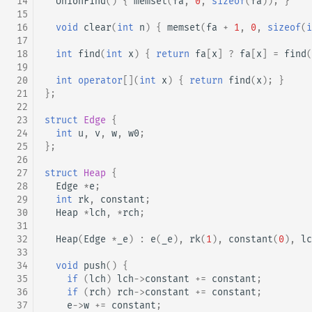
 14
UnionFind
()
{
memset
(
fa
,
0
,
sizeof
(
fa
));
}
 15
 16
void
clear
(
int
n
)
{
memset
(
fa
+
1
,
0
,
sizeof
(
i
 17
 18
int
find
(
int
x
)
{
return
fa
[
x
]
?
fa
[
x
]
=
find
(
 19
 20
int
operator
[](
int
x
)
{
return
find
(
x
);
}
 21
};
 22
 23
struct
Edge
{
 24
int
u
,
v
,
w
,
w0
;
 25
};
 26
 27
struct
Heap
{
 28
Edge
*
e
;
 29
int
rk
,
constant
;
 30
Heap
*
lch
,
*
rch
;
 31
 32
Heap
(
Edge
*
_e
)
:
e
(
_e
),
rk
(
1
),
constant
(
0
),
lc
 33
 34
void
push
()
{
 35
if
(
lch
)
lch
->
constant
+=
constant
;
 36
if
(
rch
)
rch
->
constant
+=
constant
;
 37
e
->
w
+=
constant
;