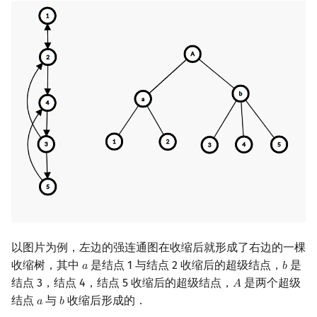
以图片为例，左边的强连通图在收缩后就形成了右边的一棵
收缩树，其中
是结点 1 与结点 2 收缩后的超级结点，
是
𝑎
𝑏
a
b
结点 3，结点 4，结点 5 收缩后的超级结点，
是两个超级
𝐴
A
结点
与
收缩后形成的．
𝑎
𝑏
a
b