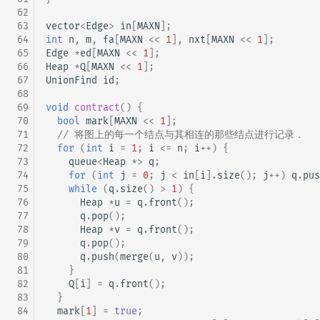
 62
 63
vector
<
Edge
>
in
[
MAXN
];
 64
int
n
,
m
,
fa
[
MAXN
<<
1
],
nxt
[
MAXN
<<
1
];
 65
Edge
*
ed
[
MAXN
<<
1
];
 66
Heap
*
Q
[
MAXN
<<
1
];
 67
UnionFind
id
;
 68
 69
void
contract
()
{
 70
bool
mark
[
MAXN
<<
1
];
 71
// 将图上的每一个结点与其相连的那些结点进行记录．
 72
for
(
int
i
=
1
;
i
<=
n
;
i
++
)
{
 73
queue
<
Heap
*>
q
;
 74
for
(
int
j
=
0
;
j
<
in
[
i
].
size
();
j
++
)
q
.
pus
 75
while
(
q
.
size
()
>
1
)
{
 76
Heap
*
u
=
q
.
front
();
 77
q
.
pop
();
 78
Heap
*
v
=
q
.
front
();
 79
q
.
pop
();
 80
q
.
push
(
merge
(
u
,
v
));
 81
}
 82
Q
[
i
]
=
q
.
front
();
 83
}
 84
mark
[
1
]
=
true
;