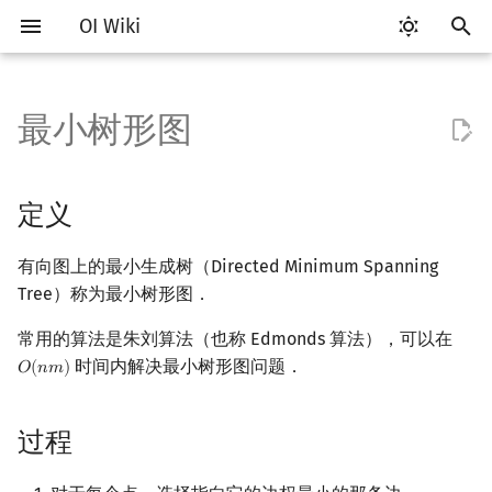
OI Wiki
键
入
最小树形图
Getting Started
比赛相关简介
工具软件简介
语言基础简介
算法基础简介
搜索部分简介
动态规划部分简介
字符串部分简介
数学部分简介
数据结构部分简介
树基础
最短路
定义
强连通分量
网络流简介
图匹配
计算几何部分简介
杂项简介
RMQ
OI 赛事与赛制
题型概述
读入、输出优化
Vim
评测工具简介
Testlib 简介
Hello, World!
C++ 标准库简介
类
复杂度简介
排序简介
DP 优化简介
后缀数组简介
数字系统简介
数论基础
多项式与生成函数简介
排列组合
线性代数简介
线性规划基础
基本概念
基本概念
博弈论简介
插值
并查集
堆简介
分块思想
线段树基础
二叉搜索树 & 平衡树
可持久化数据结构简介
线段树套线段树
Link Cut Tree
离线算法简介
随机函数
以
开
关于本项目
赛事
代码编辑工具
C++ 基础
复杂度
DFS（搜索）
动态规划基础
字符串基础
布尔代数
栈
树的直径
差分约束
过程
双连通分量
最大流
二分图最大匹配
二维计算几何基础
离散化
并查集应用
ICPC/CCPC 赛事与赛制
交互题
分段打表
Emacs
Arbiter
通用
C++ 语法基础
STL 容器
命名空间
均摊复杂度
选择排序
单调队列/单调栈优化
最优原地后缀排序算法
进位制
模算术简介
代数基本定理
抽屉原理
向量
单纯形法
群论
条件概率与独立性
公平组合游戏
数值积分
并查集复杂度
二叉堆
块状数组
线段树合并 & 分裂
Treap
可持久化线段树
平衡树套线段树
全局平衡二叉树
CDQ 分治
随机化技巧
定义
始
如何参与
题型
评测工具
C++ 标准库
枚举
BFS（搜索）
记忆化搜索
标准库
数字系统
队列
树的中心
k 短路
实现
割点和桥
最小割
二分图最大权匹配
三维计算几何基础
双指针
括号序列
常见错误
VS Code
Cena
Generator
变量
STL 算法
值类别
冒泡排序
斜率优化
平衡三进制
素数
快速傅里叶变换
容斥原理
内积和外积
环论
随机变量
零和游戏
高斯消元
配对堆
块状链表
李超线段树
Splay 树
可持久化块状数组
线段树套平衡树
Euler Tour Tree
整体二分
爬山算法
有向图上的最小生成树（Directed Minimum Spanning
搜
Tree）称为最小树形图．
OI Wiki 不是什么
学习路线
命令行
C++ 进阶
模拟
双向搜索
背包 DP
字符串匹配
位操作
链表
树的重心
同余最短路
Tarjan 的 DMST 算法
圆方树
费用流
一般图最大匹配
距离
离线算法
线段树与离线询问
常见技巧
Atom
CCR Plus
Validator
运算
bitset
重载运算符
插入排序
四边形不等式优化
格雷码
最大公约数
快速数论变换
斐波那契数列
矩阵
域论
随机变量的数字特征
非公平组合游戏
牛顿迭代法
左偏树
树分块
猫树
WBLT
可持久化平衡树
树状数组套权值线段树
Top Tree
莫队算法
模拟退火
索
常用的算法是朱刘算法（也称 Edmonds 算法），可以在
格式手册
学习资源
命令行编译与调试
C++ 与其他常用语言的区别
递归 & 分治
启发式搜索
区间 DP
字符串哈希
二进制集合操作
哈希表
最近公共祖先
点/边连通度
上下界网络流
一般图最大权匹配
Pick 定理
分数规划
过程
Eclipse
Lemon
Interactor
流程控制语句
string
引用
计数排序
Slope Trick 优化
欧拉函数
快速沃尔什变换
错位排列
初等变换
Schreier–Sims 算法
概率不等式
Sqrt Tree
区间最值操作 & 区间历史
替罪羊树
可持久化字典树
分块套树状数组
时间内解决最小树形图问题．
𝑂
(
𝑛
𝑚
)
O
(
n
m
)
值
数学符号表
技巧
编译器
Pascal 转 C++ 急救
贪心
A*
DAG 上的 DP
字典树 (Trie)
高精度计算
并查集
树链剖分
Stoer–Wagner 算法
稳定匹配
三角剖分
随机化
实现
Notepad++
Checker
高级数据类型
pair
常量
基数排序
WQS 二分
筛法
Chirp Z 变换
卡特兰数
行列式
笛卡尔树
可持久化可并堆
过程
Kinetic Tournament Tree
F.A.Q.
出题
WSL (Windows 10)
Python 速成
排序
迭代加深搜索
树形 DP
前缀函数与 KMP 算法
快速幂
堆
树上启发式合并
参考文献
凸包
悬线法
Kate
函数
新版 C++ 特性
快速排序
状态设计优化
分解质因数
多项式牛顿迭代
斯特林数
线性空间
Size Balanced Tree