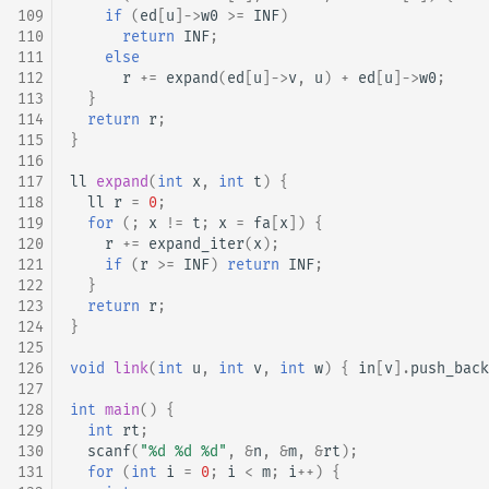
109
if
(
ed
[
u
]
->
w0
>=
INF
)
110
return
INF
;
111
else
112
r
+=
expand
(
ed
[
u
]
->
v
,
u
)
+
ed
[
u
]
->
w0
;
113
}
114
return
r
;
115
}
116
117
ll
expand
(
int
x
,
int
t
)
{
118
ll
r
=
0
;
119
for
(;
x
!=
t
;
x
=
fa
[
x
])
{
120
r
+=
expand_iter
(
x
);
121
if
(
r
>=
INF
)
return
INF
;
122
}
123
return
r
;
124
}
125
126
void
link
(
int
u
,
int
v
,
int
w
)
{
in
[
v
].
push_back
127
128
int
main
()
{
129
int
rt
;
130
scanf
(
"%d %d %d"
,
&
n
,
&
m
,
&
rt
);
131
for
(
int
i
=
0
;
i
<
m
;
i
++
)
{