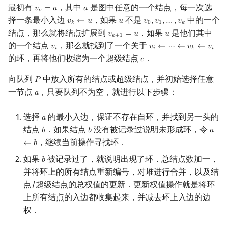
最初有
，其中
是图中任意的一个结点，每一次选
𝑣
=
𝑎
𝑎
v
o
=
a
a
𝑜
择一条最小入边
，如果
不是
中的一个
𝑣
←
𝑢
𝑢
𝑣
,
𝑣
,
…
,
𝑣
v
k
←
u
u
v
0
,
v
1
,
…
,
v
k
𝑘
0
1
𝑘
结点，那么就将结点扩展到
．如果
是他们其中
𝑣
=
𝑢
𝑢
v
k
+
1
=
u
u
𝑘
+
1
的一个结点
，那么就找到了一个关于
𝑣
𝑣
←
⋯
←
𝑣
←
𝑣
v
i
v
i
←
⋯
←
v
k
←
v
i
𝑖
𝑖
𝑘
𝑖
的环，再将他们收缩为一个超级结点
．
𝑐
c
向队列
中放入所有的结点或超级结点，并初始选择任意
𝑃
P
一节点
，只要队列不为空，就进行以下步骤：
𝑎
a
选择
的最小入边，保证不存在自环，并找到另一头的
𝑎
a
结点
．如果结点
没有被记录过说明未形成环，令
𝑏
𝑏
𝑎
b
b
a
←
b
，继续当前操作寻找环．
←
𝑏
如果
被记录过了，就说明出现了环．总结点数加一，
𝑏
b
并将环上的所有结点重新编号，对堆进行合并，以及结
点/超级结点的总权值的更新．更新权值操作就是将环
上所有结点的入边都收集起来，并减去环上入边的边
权．