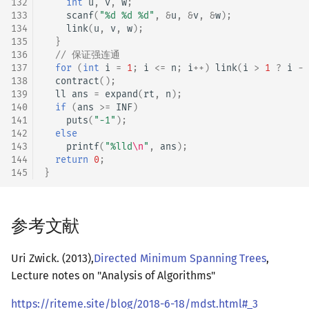
132
int
u
,
v
,
w
;
133
scanf
(
"%d %d %d"
,
&
u
,
&
v
,
&
w
);
134
link
(
u
,
v
,
w
);
135
}
136
// 保证强连通
137
for
(
int
i
=
1
;
i
<=
n
;
i
++
)
link
(
i
>
1
?
i
-
138
contract
();
139
ll
ans
=
expand
(
rt
,
n
);
140
if
(
ans
>=
INF
)
141
puts
(
"-1"
);
142
else
143
printf
(
"%lld
\n
"
,
ans
);
144
return
0
;
145
}
参考文献
Uri Zwick. (2013),
Directed Minimum Spanning Trees
,
Lecture notes on "Analysis of Algorithms"
https://riteme.site/blog/2018-6-18/mdst.html#_3