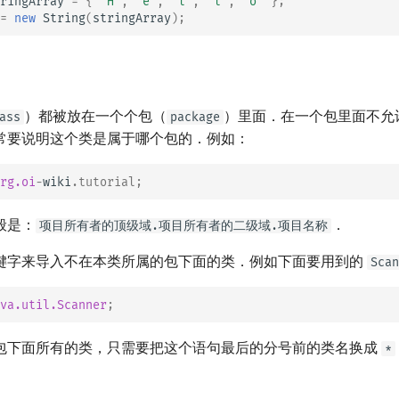
ringArray
=
{
'H'
,
'e'
,
'l'
,
'l'
,
'o'
};
=
new
String
(
stringArray
);
）都被放在一个个包（
）里面．在一个包里面不允
ass
package
常要说明这个类是属于哪个包的．例如：
rg.oi
-
wiki
.
tutorial
;
般是：
．
项目所有者的顶级域.项目所有者的二级域.项目名称
键字来导入不在本类所属的包下面的类．例如下面要用到的
Scan
va.util.Scanner
;
包下面所有的类，只需要把这个语句最后的分号前的类名换成
*