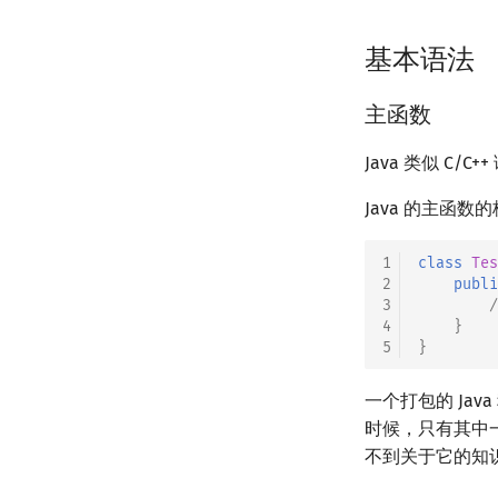
新版 C++ 特性
联合体
容器适配器
Lambda 表达式
指针
基本语法
pb_ds
编译优化
pb_ds 简介
主函数
堆
平衡树
Java 类似 
Java 的主函
1
class
Tes
2
publi
3
4
}
5
}
一个打包的 Jav
时候，只有其中
不到关于它的知