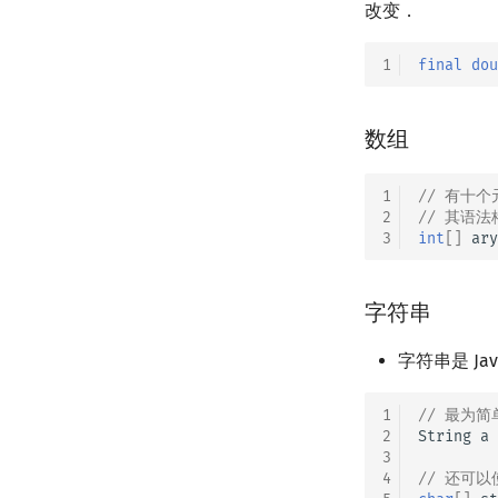
改变．
1
final
dou
数组
1
// 有十
2
// 其语法
3
int
[]
ary
字符串
字符串是 Ja
1
// 最为
2
String
a
3
4
// 还可