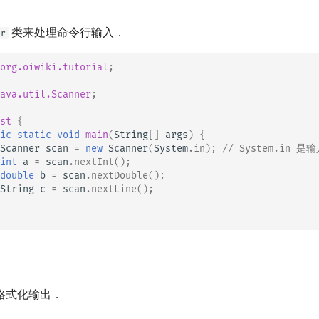
类来处理命令行输入．
r
org.oiwiki.tutorial
;
ava.util.Scanner
;
st
{
ic
static
void
main
(
String
[]
args
)
{
Scanner
scan
=
new
Scanner
(
System
.
in
);
// System.in 是
int
a
=
scan
.
nextInt
();
double
b
=
scan
.
nextDouble
();
String
c
=
scan
.
nextLine
();
格式化输出．