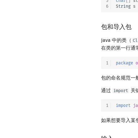
5
char
[]
st
6
String
s
包和导入包
Java 中的类（
Cl
在类的第一行通
1
package
o
包的命名规范一
通过
关
import
1
import
ja
如果想要导入某