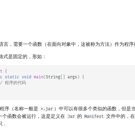
C/C++ 语言，需要一个函数（在面向对象中，这被称为方法）作为程
数的格式是固定的，形如：
t
{
c
static
void
main
(
String
[]
args
)
{
// 程序的代码
a 程序（名称一般是
）中可以有很多个类似的函数，但是
*.jar
一个函数会被运行，这是定义在
的
文件中的，在 
Jar
Manifest
识．