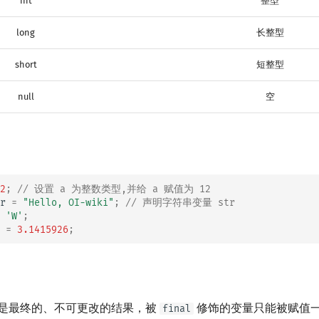
int
整型
long
长整型
short
短整型
null
空
2
;
// 设置 a 为整数类型,并给 a 赋值为 12
r
=
"Hello, OI-wiki"
;
// 声明字符串变量 str
'W'
;
=
3.1415926
;
是最终的、不可更改的结果，被
修饰的变量只能被赋值
final