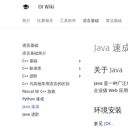
OI Wiki
简介
比赛相关
工具软件
语言基础
算法基础
Java 速
语言基础
语言基础简介
C++ 基础
关于 Java
C++ 标准库
Hello, World!
C++ 进阶
C++ 语法基础
C++ 标准库简介
Java 是一种
C++ 与其他常用语言的区别
变量
STL 容器
类
企业级 Web 
Pascal 转 C++ 急救
运算
STL 算法
命名空间
STL 容器简介
Python 速成
流程控制语句
bitset
值类别
迭代器
Java 速成
高级数据类型
string
重载运算符
分支
序列式容器
环境安装
Java 进阶
函数
pair
引用
循环
数组
关联式容器
文件操作
常量
结构体
无序关联式容器
参见
JDK
．