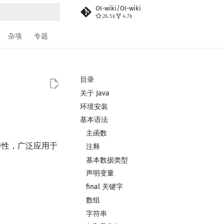
OI-wiki/OI-wiki
26.5k
4.7k
搜索
杂项
专题
目录
关于 Java
环境安装
基本语法
主函数
性，广泛应用于
注释
基本数据类型
声明变量
final 关键字
数组
字符串