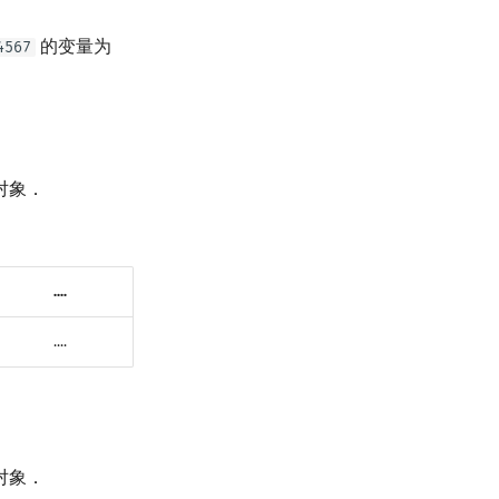
的变量为
4567
对象．
....
....
对象．