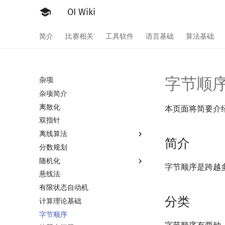
OI Wiki
简介
比赛相关
工具软件
语言基础
算法基础
字节顺
杂项
杂项简介
离散化
本页面将简要介
双指针
离线算法
简介
分数规划
离线算法简介
随机化
CDQ 分治
字节顺序是跨越
悬线法
整体二分
随机函数
有限状态自动机
莫队算法
随机化技巧
分类
计算理论基础
爬山算法
莫队算法简介
字节顺序
模拟退火
普通莫队算法