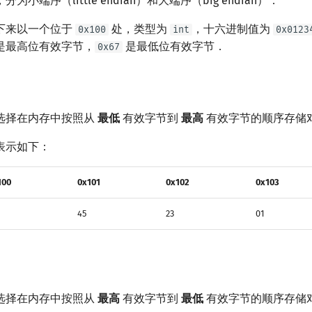
小端序（little endian）和大端序（big endian）．
下来以一个位于
处，类型为
，十六进制值为
0x100
int
0x0123
是最高位有效字节，
是最低位有效字节．
0x67
选择在内存中按照从
最低
有效字节到
最高
有效字节的顺序存储
表示如下：
100
0x101
0x102
0x103
45
23
01
选择在内存中按照从
最高
有效字节到
最低
有效字节的顺序存储