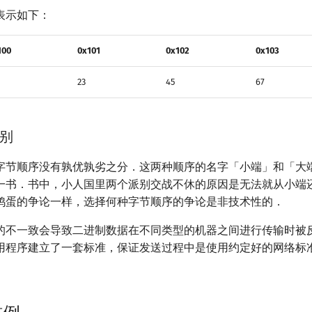
表示如下：
100
0x101
0x102
0x103
23
45
67
别
字节顺序没有孰优孰劣之分．这两种顺序的名字「小端」和「大
一书．书中，小人国里两个派别交战不休的原因是无法就从小端
鸡蛋的争论一样，选择何种字节顺序的争论是非技术性的．
的不一致会导致二进制数据在不同类型的机器之间进行传输时被
用程序建立了一套标准，保证发送过程中是使用约定好的网络标