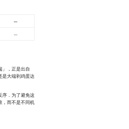
....
....
端」，正是出自
还是大端剥鸡蛋达
反序．为了避免这
准，而不是不同机