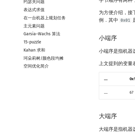
字节顺序有两种，分为
约瑟夫问题
带修改莫队
表达式求值
树上莫队
为方便介绍，接
在一台机器上规划任务
回滚莫队
例．其中
0x01
主元素问题
二维莫队
Garsia–Wachs 算法
莫队二次离线
小端序
15-puzzle
莫队配合 bitset
Kahan 求和
小端序是指机器
珂朵莉树/颜色段均摊
上文提到的变量
空间优化简介
....
0x
....
67
大端序
大端序是指机器