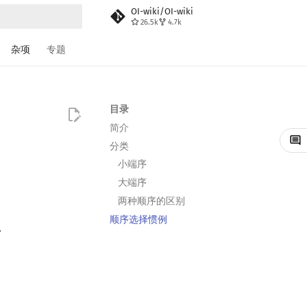
OI-wiki/OI-wiki
26.5k
4.7k
搜索
杂项
专题
目录
简介
分类
小端序
大端序
两种顺序的区别
顺序选择惯例
．