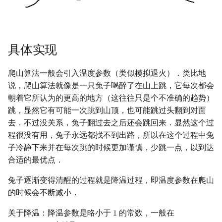
回文树
概率论
可持久化数据结构
欧拉图
二次剩余
序列自动机
博弈论
树套树
哈密顿图
阶 & 原根
具体实现
最小表示法
数值算法
K-D Tree
二分图
离散对数
爬山算法一般会引入温度参数（类似模拟退火）．类比地
Lyndon 分解
序理论
动态树
平面图
高次剩余 & 单位根
说，爬山算法就像是一只兔子喝醉了在山上跳，它每次都会
朝着它所认为的更高的地方（这往往只是个不准确的趋势）
Main–Lorentz 算法
杨氏矩阵
析合树
弦图
数论分块
跳，显然它有可能一次跳到山顶，也可能跳过头翻到对面
去．不过没关系，兔子翻过去之后还会跳回来．显然这个过
拟阵
PQ 树
图的着色
狄利克雷卷积
程很没有用，兔子永远都找不到出路，所以在这个过程中兔
子冷静下来并在每次跳的时候更加谨慎，少跳一点，以到达
Berlekamp–Massey 算法
手指树
网络流
莫比乌斯反演
合适的最优点．
兔子逐渐变得清醒的过程就是降温过程，即温度参数在爬山
霍夫曼树
图的匹配
杜教筛
的时候会不断减小．
Prüfer 序列
Powerful Number 筛
关于降温：降温参数是略小于
的常数，一般在
1
1