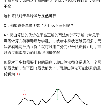
个新方案．如果这个新的解
更优，那么转移到
，否则
′
′
𝑥
𝑥
x
′
x
′
不变．
镜像站列表
Special Judge
Java 速成
前缀和 & 差分
IDA*
状压 DP
Boyer–Moore 算法
置换和排列
块状数据结构
拓扑排序
扫描线
Dev-C++
文件操作
Lambda 表达式
归并排序
裴蜀定理 & 一次不定方程
多项式多点求值|快速插值
贝尔数
线性基
AVL 树
虚树
莫队配合 bitset
这种算法对于单峰函数显然可行．
致谢
Testlib
Java 进阶
二分
回溯法
数位 DP
Z 函数（扩展 KMP）
弧度制与坐标系
单调栈
最短路问题
旋转卡壳
CLion
pb_ds
堆排序
费马小定理 & 欧拉定理
多项式初等函数
伯努利数
线性映射
红黑树
树分治
Q：都知道是单峰函数了为什么不三分呢？
Polygon
倍增
Dancing Links
插头 DP
AC 自动机
复数
单调队列
生成树问题
半平面交
Geany
编译优化
桶排序
模逆元
常系数齐次线性递推
Entringer Number
特征多项式
左偏红黑树
动态树分治
A：爬山算法的优势在于当正解的写法你并不了解（常见于
毒瘤计算几何和毒瘤数学题），或者本身状态维度很多，无
OJ 工具
构造
Alpha–Beta 剪枝
计数 DP
后缀数组 (SA)
数论
ST 表
斯坦纳树
平面最近点对
Xcode
希尔排序
线性同余方程
多项式平移|连续点值平移
Eulerian Number
对角化
AA 树
AHU 算法
法容易地写分治（例 2 就可以用二分完成合法正解）时，可
以通过非常暴力的计算得到最优解．
LaTeX 入门
优化
动态 DP
后缀自动机 (SAM)
多项式与生成函数
树状数组
拆点
随机增量法
GUIDE
锦标赛排序
中国剩余定理
符号化方法
分拆数
Jordan标准型
树哈希
但是对于多数需要求解的函数，爬山算法很容易进入一个局
Git
概率 DP
后缀平衡树
组合数学
线段树
连通性相关
反演变换
Sublime Text
Tim 排序
升幂引理
Lagrange 反演
范德蒙德卷积
树上随机游走
部最优解，如下图（最优解为
，而爬山算法可能找到的最
⇑
⇑
优解为
）．
⇓
⇓
DP 套 DP
广义后缀自动机
线性代数
划分树
环计数问题
计算几何杂项
CP Editor
排序相关 STL
阶乘取模
形式幂级数复合|复合逆
Pólya 计数
DP 优化
后缀树
线性规划
二叉搜索树 & 平衡树
最小环
Code::Blocks
排序应用
卢卡斯定理
普通生成函数
图论计数
其它 DP 方法
Manacher
抽象代数
跳表
2-SAT
同余方程
指数生成函数