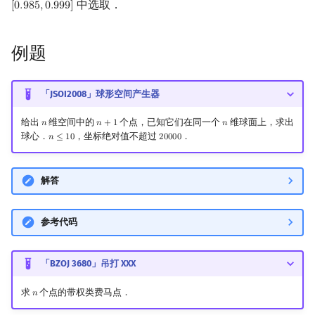
中选取．
[
0
.
9
8
5
,
0
.
9
9
9
]
[
0.985
,
0.999
]
矩阵树定理
Min_25 筛
LGV 引理
洲阁筛
例题
最大团搜索算法
类欧几里德算法
「JSOI2008」球形空间产生器
支配树
Meissel–Lehmer 算法
给出
维空间中的
个点，已知它们在同一个
维球面上，求出
𝑛
𝑛
+
1
𝑛
n
n
+
1
n
球心．
，坐标绝对值不超过
．
𝑛
≤
1
0
2
0
0
0
0
n
≤
10
20000
图上随机游走
连分数
解答
Stern–Brocot 树与 Farey
二次域
参考代码
Pell 方程
「BZOJ 3680」吊打 XXX
求
个点的带权类费马点．
𝑛
n