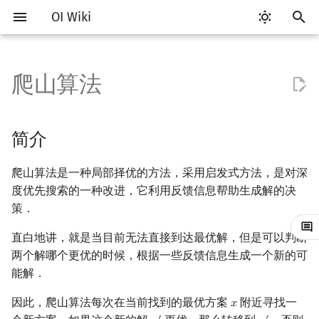
OI Wiki
键
入
爬山算法
Getting Started
比赛相关简介
工具软件简介
语言基础简介
算法基础简介
搜索部分简介
动态规划部分简介
字符串部分简介
数学部分简介
数据结构部分简介
图论部分简介
计算几何部分简介
离线算法简介
简介
RMQ
OI 赛事与赛制
题型概述
读入、输出优化
Vim
评测工具简介
Testlib 简介
Hello, World!
C++ 标准库简介
类
复杂度简介
排序简介
DP 优化简介
后缀数组简介
数字系统简介
数论基础
多项式与生成函数简介
排列组合
线性代数简介
线性规划基础
基本概念
基本概念
博弈论简介
插值
并查集
堆简介
分块思想
线段树基础
二叉搜索树 & 平衡树
可持久化数据结构简介
线段树套线段树
Link Cut Tree
树基础
最短路
最小生成树
强连通分量
网络流简介
图匹配
莫队算法简介
以
开
关于本项目
赛事
代码编辑工具
C++ 基础
复杂度
DFS（搜索）
动态规划基础
字符串基础
布尔代数
栈
图论相关概念
二维计算几何基础
CDQ 分治
具体实现
并查集应用
ICPC/CCPC 赛事与赛制
交互题
分段打表
Emacs
Arbiter
通用
C++ 语法基础
STL 容器
命名空间
均摊复杂度
选择排序
单调队列/单调栈优化
最优原地后缀排序算法
进位制
模算术简介
代数基本定理
抽屉原理
向量
单纯形法
群论
条件概率与独立性
公平组合游戏
数值积分
并查集复杂度
二叉堆
块状数组
线段树合并 & 分裂
Treap
可持久化线段树
平衡树套线段树
全局平衡二叉树
树的直径
差分约束
最小树形图
双连通分量
最大流
二分图最大匹配
普通莫队算法
简介
始
如何参与
题型
评测工具
C++ 标准库
枚举
BFS（搜索）
记忆化搜索
标准库
数字系统
队列
图的存储
三维计算几何基础
整体二分
例题
括号序列
常见错误
VS Code
Cena
Generator
变量
STL 算法
值类别
冒泡排序
斜率优化
平衡三进制
素数
快速傅里叶变换
容斥原理
内积和外积
环论
随机变量
零和游戏
高斯消元
配对堆
块状链表
李超线段树
Splay 树
可持久化块状数组
线段树套平衡树
Euler Tour Tree
树的中心
k 短路
最小直径生成树
割点和桥
最小割
二分图最大权匹配
带修改莫队
爬山算法是一种局部择优的方法，采用启发式方法，是对深
搜
度优先搜索的一种改进，它利用反馈信息帮助生成解的决
OI Wiki 不是什么
学习路线
命令行
C++ 进阶
模拟
双向搜索
背包 DP
字符串匹配
位操作
链表
DFS（图论）
距离
莫队算法
优化
线段树与离线询问
常见技巧
Atom
CCR Plus
Validator
运算
bitset
重载运算符
插入排序
四边形不等式优化
格雷码
最大公约数
快速数论变换
斐波那契数列
矩阵
域论
随机变量的数字特征
非公平组合游戏
牛顿迭代法
左偏树
树分块
猫树
WBLT
可持久化平衡树
树状数组套权值线段树
Top Tree
树的重心
同余最短路
圆方树
费用流
一般图最大匹配
树上莫队
索
策．
格式手册
学习资源
命令行编译与调试
C++ 与其他常用语言的区别
递归 & 分治
启发式搜索
区间 DP
字符串哈希
二进制集合操作
哈希表
BFS（图论）
Pick 定理
劣势
Eclipse
Lemon
Interactor
流程控制语句
string
引用
计数排序
Slope Trick 优化
欧拉函数
快速沃尔什变换
错位排列
初等变换
Schreier–Sims 算法
概率不等式
Sqrt Tree
区间最值操作 & 区间历史
替罪羊树
可持久化字典树
分块套树状数组
最近公共祖先
点/边连通度
上下界网络流
一般图最大权匹配
回滚莫队
直白地讲，就是当目前无法直接到达最优解，但是可以判断
值
两个解哪个更优的时候，根据一些反馈信息生成一个新的可
数学符号表
技巧
编译器
Pascal 转 C++ 急救
贪心
A*
DAG 上的 DP
字典树 (Trie)
高精度计算
并查集
树上问题
三角剖分
Notepad++
Checker
高级数据类型
pair
常量
基数排序
WQS 二分
筛法
Chirp Z 变换
卡特兰数
行列式
笛卡尔树
可持久化可并堆
树链剖分
Stoer–Wagner 算法
稳定匹配
二维莫队
能解．
Kinetic Tournament Tree
因此，爬山算法每次在当前找到的最优方案
附近寻找一
𝑥
x
F.A.Q.
出题
WSL (Windows 10)
Python 速成
排序
迭代加深搜索
树形 DP
前缀函数与 KMP 算法
快速幂
堆
有向无环图
凸包
Kate
函数
新版 C++ 特性
快速排序
状态设计优化
分解质因数
多项式牛顿迭代
斯特林数
线性空间
Size Balanced Tree
树上启发式合并
莫队二次离线