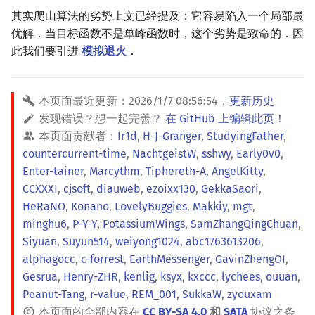
其实爬山算法的劣势上文已经提及：它容易陷入一个局部最
优解．当目标函数不是单峰函数时，这个劣势是致命的．因
此我们要引进
模拟退火
．
本页面最近更新：
2026/1/7 08:56:54
，
更新历史
发现错误？想一起完善？
在 GitHub 上编辑此页！
本页面贡献者：
Ir1d
,
H-J-Granger
,
StudyingFather
,
countercurrent-time
,
NachtgeistW
,
sshwy
,
Early0v0
,
Enter-tainer
,
Marcythm
,
Tiphereth-A
,
AngelKitty
,
CCXXXI
,
cjsoft
,
diauweb
,
ezoixx130
,
GekkaSaori
,
HeRaNO
,
Konano
,
LovelyBuggies
,
Makkiy
,
mgt
,
minghu6
,
P-Y-Y
,
PotassiumWings
,
SamZhangQingChuan
,
Siyuan
,
Suyun514
,
weiyong1024
,
abc1763613206
,
alphagocc
,
c-forrest
,
EarthMessenger
,
GavinZhengOI
,
Gesrua
,
Henry-ZHR
,
kenlig
,
ksyx
,
kxccc
,
lychees
,
ouuan
,
Peanut-Tang
,
r-value
,
REM_001
,
SukkaW
,
zyouxam
本页面的全部内容在
CC BY-SA 4.0
和
SATA
协议之条