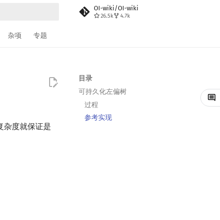
OI-wiki/OI-wiki
26.5k
4.7k
搜索
杂项
专题
目录
可持久化左偏树
过程
参考实现
复杂度就保证是