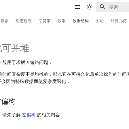
键入以开始
搜索
动态规划
字符串
数学
数据结构
图论
计算几何
化可并堆
一般用于求解
短路问题．
𝑘
k
的时间复杂度不是均摊的，那么它在可持久化后单次操作的时间
不会因为特殊数据而使复杂度退化．
左偏树
，请先了解
左偏树
的相关内容．