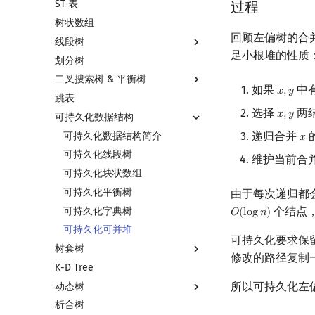
ST 表
左偏树
块状链表
过程
树状数组
树分块
回顾左偏树的合
线段树
Sqrt Tree
足小根堆的性质
划分树
线段树基础
二叉搜索树 & 平衡树
线段树合并 & 分裂
如果
中
𝑥
,
𝑦
x
,
y
跳表
李超线段树
二叉搜索树 & 平衡树
选择
两
𝑥
,
𝑦
x
,
y
可持久化数据结构
猫树
Treap
递归合并
区间最值操作 & 区间历史最值
Splay 树
可持久化数据结构简介
𝑥
x
Kinetic Tournament Tree
WBLT
可持久化线段树
维护当前合
替罪羊树
可持久化块状数组
笛卡尔树
可持久化平衡树
由于每次递归都
个结点
Size Balanced Tree
可持久化字典树
𝑂
(
l
o
g
𝑛
)
O
(
log
n
)
AVL 树
可持久化可并堆
可持久化要求保
树套树
红黑树
修改的路径复制
K-D Tree
左偏红黑树
线段树套线段树
所以可持久化左
动态树
AA 树
平衡树套线段树
析合树
线段树套平衡树
Link Cut Tree