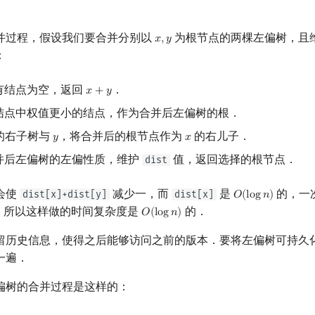
并过程，假设我们要合并分别以
为根节点的两棵左偏树，且
𝑥
,
𝑦
x
,
y
：
有结点为空，返回
．
𝑥
+
𝑦
x
+
y
结点中权值更小的结点，作为合并后左偏树的根．
的右子树与
，将合并后的根节点作为
的右儿子．
𝑦
𝑥
y
x
并后左偏树的左偏性质，维护
值，返回选择的根节点．
dist
会使
减少一，而
是
的，一
dist[x]+dist[y]
dist[x]
𝑂
(
l
o
g
𝑛
)
O
(
log
n
)
，所以这样做的时间复杂度是
的．
𝑂
(
l
o
g
𝑛
)
O
(
log
n
)
留历史信息，使得之后能够访问之前的版本．要将左偏树可持久
一遍．
偏树的合并过程是这样的：