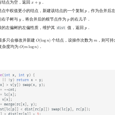
有结点为空，返回
．
𝑥
+
𝑦
x
+
y
结点中权值更小的结点，新建该结点的一个复制
，作为合并后
𝑝
p
的右子树与
，将合并后的根节点作为
的右儿子．
𝑦
𝑝
y
p
根的左偏树的左偏性质，维护其
值，返回
．
dist
𝑝
p
最多只会修改并新建
个结点，设操作次数为
，则可持
𝑂
(
l
o
g
𝑛
)
𝑚
O
(
log
n
)
m
复杂度均为
．
𝑂
(
𝑚
l
o
g
𝑛
)
O
(
m
log
n
)
e
(
int
x
,
int
y
)
{
||
!
y
)
return
x
+
y
;
x
]
>
v
[
y
])
swap
(
x
,
y
);
=
++
cnt
;
=
lc
[
x
];
v
[
x
];
=
merge
(
rc
[
x
],
y
);
st
[
lc
[
p
]]
<
dist
[
rc
[
p
]])
swap
(
lc
[
p
],
rc
[
p
]);
]
=
dist
[
rc
[
p
]]
+
1
;