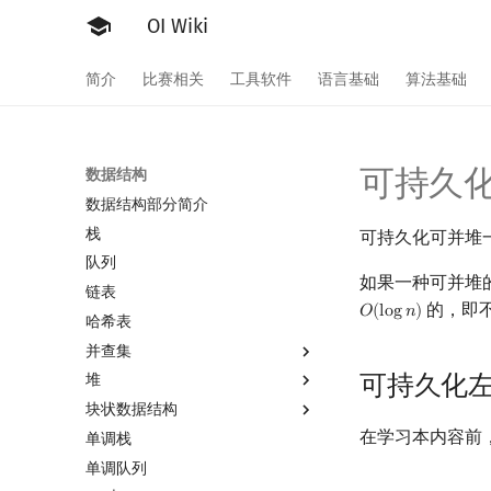
OI Wiki
简介
比赛相关
工具软件
语言基础
算法基础
可持久
数据结构
数据结构部分简介
栈
可持久化可并堆
队列
如果一种可并堆
链表
的，即
𝑂
(
l
o
g
𝑛
)
O
(
log
n
)
哈希表
并查集
可持久化
堆
并查集
块状数据结构
并查集复杂度
堆简介
在学习本内容前
单调栈
二叉堆
分块思想
单调队列
配对堆
块状数组