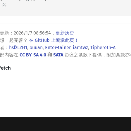
p
;
更新：
2026/1/7 08:56:54
，
更新历史
？想一起完善？
在 GitHub 上编辑此页！
者：
hsfzLZH1
,
ouuan
,
Enter-tainer
,
iamtwz
,
Tiphereth-A
全部内容在
CC BY-SA 4.0
和
SATA
协议之条款下提供，附加条款亦