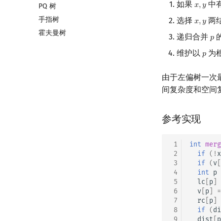
如果
中
𝑥
,
𝑦
x
,
y
PQ 树
树状数组套权值线段树
全局平衡二叉树
手指树
分块套树状数组
Euler Tour Tree
选择
两
𝑥
,
𝑦
x
,
y
霍夫曼树
Top Tree
递归合并
𝑝
p
维护以
为
𝑝
p
由于左偏树一次
间复杂度和空间
参考实现
 1
int
merg
 2
if
(
!
x
 3
if
(
v
[
 4
int
p
 5
lc
[
p
]
 6
v
[
p
]
=
 7
rc
[
p
]
 8
if
(
di
 9
dist
[
p