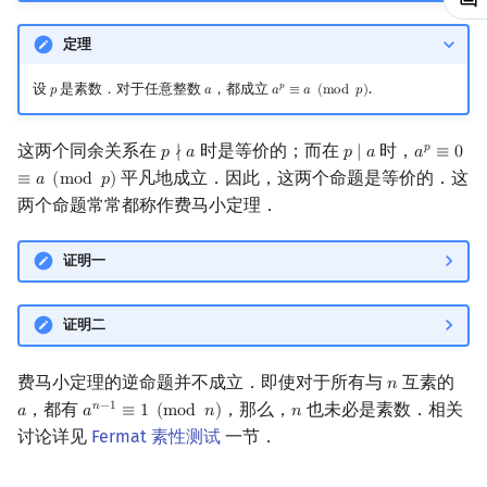
镜像站列表
Special Judge
Java 速成
前缀和 & 差分
IDA*
状压 DP
Boyer–Moore 算法
参考资料与注释
多项式多点求值|快速插值
贝尔数
线性基
块状数据结构
拓扑排序
扫描线
有限状态自动机
Dev-C++
文件操作
Lambda 表达式
归并排序
AVL 树
虚树
定理
致谢
Testlib
Java 进阶
二分
回溯法
数位 DP
Z 函数（扩展 KMP）
多项式初等函数
伯努利数
线性映射
单调栈
最短路问题
旋转卡壳
计算理论基础
CLion
pb_ds
堆排序
红黑树
树分治
设
是素数．对于任意整数
，都成立
.
𝑝
𝑝
𝑎
𝑎
≡
𝑎
(
m
o
d
𝑝
)
p
a
a
p
≡
a
(
mod
p
)
Polygon
倍增
Dancing Links
插头 DP
AC 自动机
常系数齐次线性递推
Entringer Number
特征多项式
单调队列
生成树问题
半平面交
字节顺序
Geany
编译优化
桶排序
左偏红黑树
动态树分治
这两个同余关系在
时是等价的；而在
时，
𝑝
𝑝
∤
𝑎
𝑝
∣
𝑎
𝑎
≡
0
p
∤
a
p
∣
a
a
p
≡
0
≡
a
(
平凡地成立．因此，这两个命题是等价的．这
≡
𝑎
(
m
o
d
𝑝
)
OJ 工具
构造
Alpha–Beta 剪枝
计数 DP
后缀数组 (SA)
多项式平移|连续点值平移
Eulerian Number
对角化
ST 表
斯坦纳树
平面最近点对
约瑟夫问题
Xcode
希尔排序
AA 树
AHU 算法
两个命题常常都称作费马小定理．
LaTeX 入门
优化
动态 DP
后缀自动机 (SAM)
符号化方法
分拆数
Jordan标准型
树状数组
拆点
随机增量法
表达式求值
GUIDE
锦标赛排序
树哈希
证明一
Git
概率 DP
后缀平衡树
Lagrange 反演
范德蒙德卷积
线段树
连通性相关
反演变换
在一台机器上规划任务
Sublime Text
Tim 排序
树上随机游走
证明二
DP 套 DP
广义后缀自动机
形式幂级数复合|复合逆
Pólya 计数
划分树
环计数问题
计算几何杂项
主元素问题
CP Editor
排序相关 STL
费马小定理的逆命题并不成立．即使对于所有与
互素的
𝑛
n
DP 优化
后缀树
普通生成函数
图论计数
二叉搜索树 & 平衡树
最小环
Garsia–Wachs 算法
Code::Blocks
排序应用
，都有
，那么，
也未必是素数．相关
𝑛
−
1
𝑎
𝑎
≡
1
(
m
o
d
𝑛
)
𝑛
a
a
n
−
1
≡
1
(
mod
n
)
n
讨论详见
Fermat 素性测试
一节．
其它 DP 方法
Manacher
指数生成函数
跳表
2-SAT
15-puzzle