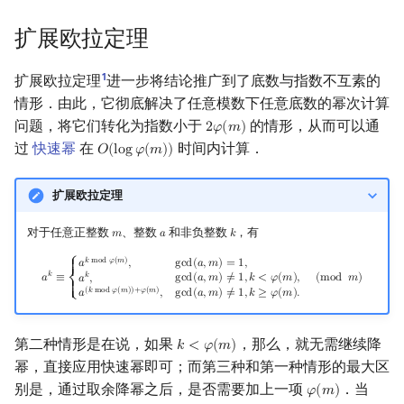
矩阵树定理
扩展欧拉定理
LGV 引理
1
扩展欧拉定理
进一步将结论推广到了底数与指数不互素的
最大团搜索算法
情形．由此，它彻底解决了任意模数下任意底数的幂次计算
问题，将它们转化为指数小于
的情形，从而可以通
2
𝜑
(
𝑚
)
2
φ
(
m
)
支配树
过
快速幂
在
时间内计算．
𝑂
(
l
o
g
𝜑
(
𝑚
)
)
O
(
log
φ
(
m
)
)
图上随机游走
扩展欧拉定理
对于任意正整数
、整数
和非负整数
，有
𝑚
𝑎
𝑘
m
a
k
a
k
≡
{
a
k
mod
φ
(
m
)
,
gcd
(
a
,
m
)
=
1
,
a
k
,
gcd
(
a
,
m
)
≠
1
,
k
<
φ
(
m
)
,
a
(
k
mod
φ
(
m
)
)
+
φ
(
m
)
,
gc
⎧
𝑘
m
o
d
𝜑
(
𝑚
)
𝑎
,
g
c
d
(
𝑎
,
𝑚
)
=
1
,
{

{
𝑘
𝑘
𝑎
≡
(
m
o
d
𝑚
)
g
c
d
(
𝑎
,
𝑚
)
≠
1
,
𝑘
<
𝜑
(
𝑚
)
,
𝑎
,
⎨
{

(
𝑘
m
o
d
𝜑
(
𝑚
)
)
+
𝜑
(
𝑚
)
𝑎
,
g
c
d
(
𝑎
,
𝑚
)
≠
1
,
𝑘
≥
𝜑
(
𝑚
)
.
{
⎩
第二种情形是在说，如果
，那么，就无需继续降
𝑘
<
𝜑
(
𝑚
)
k
<
φ
(
m
)
幂，直接应用快速幂即可；而第三种和第一种情形的最大区
别是，通过取余降幂之后，是否需要加上一项
．当
𝜑
(
𝑚
)
φ
(
m
)