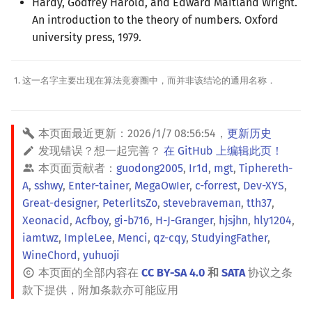
Hardy, Godfrey Harold, and Edward Maitland Wright.
An introduction to the theory of numbers. Oxford
university press, 1979.
这一名字主要出现在算法竞赛圈中，而并非该结论的通用名称．
本页面最近更新：
2026/1/7 08:56:54
，
更新历史
发现错误？想一起完善？
在 GitHub 上编辑此页！
本页面贡献者：
guodong2005
,
Ir1d
,
mgt
,
Tiphereth-
A
,
sshwy
,
Enter-tainer
,
MegaOwIer
,
c-forrest
,
Dev-XYS
,
Great-designer
,
PeterlitsZo
,
stevebraveman
,
tth37
,
Xeonacid
,
Acfboy
,
gi-b716
,
H-J-Granger
,
hjsjhn
,
hly1204
,
iamtwz
,
ImpleLee
,
Menci
,
qz-cqy
,
StudyingFather
,
WineChord
,
yuhuoji
本页面的全部内容在
CC BY-SA 4.0
和
SATA
协议之条
款下提供，附加条款亦可能应用