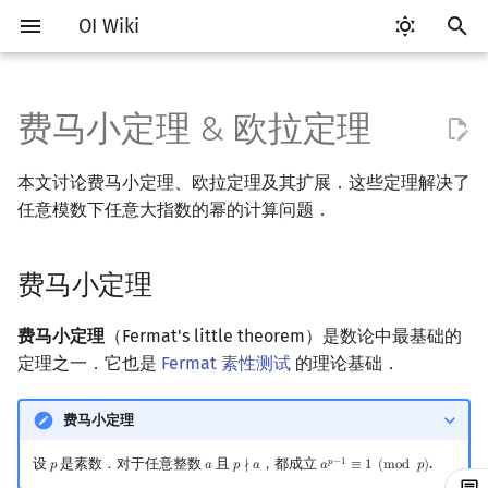
OI Wiki
键
入
费马小定理 & 欧拉定理
Getting Started
比赛相关简介
工具软件简介
语言基础简介
算法基础简介
搜索部分简介
动态规划部分简介
字符串部分简介
数字系统简介
费马小定理
多项式与生成函数简介
排列组合
线性代数简介
线性规划基础
基本概念
基本概念
博弈论简介
插值
数据结构部分简介
图论部分简介
计算几何部分简介
杂项简介
RMQ
OI 赛事与赛制
题型概述
读入、输出优化
Vim
评测工具简介
Testlib 简介
Hello, World!
C++ 标准库简介
类
复杂度简介
排序简介
DP 优化简介
后缀数组简介
并查集
堆简介
分块思想
线段树基础
二叉搜索树 & 平衡树
可持久化数据结构简介
线段树套线段树
Link Cut Tree
树基础
最短路
最小生成树
强连通分量
网络流简介
图匹配
离线算法简介
随机函数
以
本文讨论费马小定理、欧拉定理及其扩展．这些定理解决了
开
关于本项目
赛事
代码编辑工具
C++ 基础
复杂度
DFS（搜索）
动态规划基础
字符串基础
进位制
欧拉定理
代数基本定理
抽屉原理
向量
单纯形法
群论
条件概率与独立性
公平组合游戏
数值积分
栈
图论相关概念
二维计算几何基础
离散化
并查集应用
ICPC/CCPC 赛事与赛制
交互题
分段打表
Emacs
Arbiter
通用
C++ 语法基础
STL 容器
命名空间
均摊复杂度
选择排序
单调队列/单调栈优化
最优原地后缀排序算法
并查集复杂度
二叉堆
块状数组
线段树合并 & 分裂
Treap
可持久化线段树
平衡树套线段树
全局平衡二叉树
树的直径
差分约束
最小树形图
双连通分量
最大流
二分图最大匹配
CDQ 分治
随机化技巧
任意模数下任意大指数的幂的计算问题．
始
如何参与
题型
评测工具
C++ 标准库
枚举
BFS（搜索）
记忆化搜索
标准库
平衡三进制
扩展欧拉定理
快速傅里叶变换
容斥原理
内积和外积
环论
随机变量
零和游戏
高斯消元
队列
图的存储
三维计算几何基础
双指针
括号序列
常见错误
VS Code
Cena
Generator
变量
STL 算法
值类别
冒泡排序
斜率优化
配对堆
块状链表
李超线段树
Splay 树
可持久化块状数组
线段树套平衡树
Euler Tour Tree
树的中心
k 短路
最小直径生成树
割点和桥
最小割
二分图最大权匹配
整体二分
爬山算法
搜
费马小定理
OI Wiki 不是什么
学习路线
命令行
C++ 进阶
模拟
双向搜索
背包 DP
字符串匹配
格雷码
快速数论变换
斐波那契数列
矩阵
域论
随机变量的数字特征
非公平组合游戏
牛顿迭代法
链表
DFS（图论）
距离
离线算法
线段树与离线询问
直观理解
常见技巧
Atom
CCR Plus
Validator
运算
bitset
重载运算符
插入排序
四边形不等式优化
左偏树
树分块
猫树
WBLT
可持久化平衡树
树状数组套权值线段树
Top Tree
树的重心
同余最短路
圆方树
费用流
一般图最大匹配
莫队算法
模拟退火
索
费马小定理
（Fermat's little theorem）是数论中最基础的
格式手册
学习资源
命令行编译与调试
C++ 与其他常用语言的区别
递归 & 分治
启发式搜索
区间 DP
字符串哈希
快速沃尔什变换
错位排列
初等变换
Schreier–Sims 算法
概率不等式
哈希表
BFS（图论）
Pick 定理
分数规划
严格证明
Eclipse
Lemon
Interactor
流程控制语句
string
引用
计数排序
Slope Trick 优化
Sqrt Tree
区间最值操作 & 区间历史
替罪羊树
可持久化字典树
分块套树状数组
最近公共祖先
点/边连通度
上下界网络流
一般图最大权匹配
定理之一．它也是
Fermat 素性测试
的理论基础．
值
数学符号表
技巧
编译器
Pascal 转 C++ 急救
贪心
A*
DAG 上的 DP
字典树 (Trie)
例题
Chirp Z 变换
卡特兰数
行列式
并查集
树上问题
三角剖分
随机化
Notepad++
Checker
高级数据类型
pair
常量
基数排序
WQS 二分
笛卡尔树
可持久化可并堆
树链剖分
Stoer–Wagner 算法
稳定匹配
费马小定理
Kinetic Tournament Tree
设
是素数．对于任意整数
且
，都成立
.
𝑝
−
1
F.A.Q.
出题
WSL (Windows 10)
Python 速成
排序
迭代加深搜索
树形 DP
前缀函数与 KMP 算法
习题
多项式牛顿迭代
斯特林数
线性空间
堆
有向无环图
凸包
悬线法
Kate
函数
新版 C++ 特性
快速排序
状态设计优化
Size Balanced Tree
树上启发式合并
𝑝
𝑎
𝑝
∤
𝑎
𝑎
≡
1
(
m
o
d
𝑝
)
p
a
p
∤
a
a
p
−
1
≡
1
(
mod
p
)