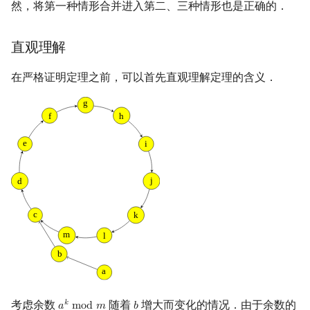
然，将第一种情形合并进入第二、三种情形也是正确的．
直观理解
在严格证明定理之前，可以首先直观理解定理的含义．
考虑余数
随着
增大而变化的情况．由于余数的
𝑘
𝑎
m
o
d
𝑚
𝑏
a
k
mod
m
b