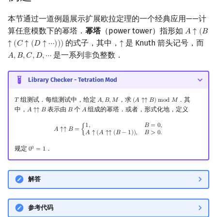
本节通过一道例题展示扩展欧拉定理的一个经典应用——计
算任意模数下的幂塔．
幂塔
（power tower）指形如
𝐴
↑
(
𝐵
A
↑
(
B
↑
(
C
的式子，其中，
是 Knuth 箭头记号，而
↑
(
𝐶
↑
(
𝐷
↑
⋯
)
)
)
↑
↑
是一系列非负整数．
𝐴
,
𝐵
,
𝐶
,
𝐷
,
⋯
A
,
B
,
C
,
D
,
⋯
Library Checker - Tetration Mod
组测试．每组测试中，给定
，求
．其
𝑇
𝐴
,
𝐵
,
𝑀
(
𝐴
↑
↑
𝐵
)
m
o
d
𝑀
T
A
,
B
,
M
(
A
↑↑
B
)
mod
M
中，
表示由
个
组成的幂塔．或者，形式化地，定义
𝐴
↑
↑
𝐵
𝐵
𝐴
A
↑↑
B
B
A
A
↑↑
B
=
{
1
,
B
=
0
,
A
↑
(
A
↑↑
(
B
−
1
)
)
,
B
>
0.
1
,
𝐵
=
0
,
𝐴
↑
↑
𝐵
=
{
𝐴
↑
(
𝐴
↑
↑
(
𝐵
−
1
)
)
,
𝐵
>
0
.
规定
．
0
0
=
1
0
0
=
1
解答
参考代码