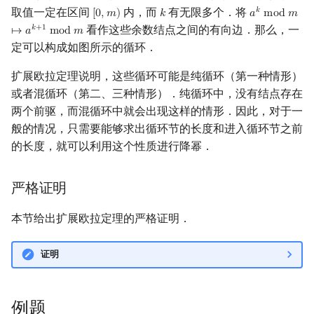
取值一定在区间
内，而
有无限多个．将
𝑘
[
0
,
𝑚
)
𝑘
𝑎
m
o
d
𝑚
[
0
,
m
)
k
a
k
mod
m
↦
a
看作这些余数结点之间的有向边．那么，一
𝑘
+
1
↦
𝑎
m
o
d
𝑚
定可以构成如图所示的循环．
扩展欧拉定理说明，这些循环可能是纯循环（第一种情形）
或者混循环（第二、三种情形）．纯循环中，没有结点存在
两个前驱，而混循环中就会出现这样的情形．因此，对于一
般的情况，只需要能够求出循环节的长度和进入循环节之前
的长度，就可以利用这个性质进行降幂．
严格证明
本节给出扩展欧拉定理的严格证明．
证明
例题