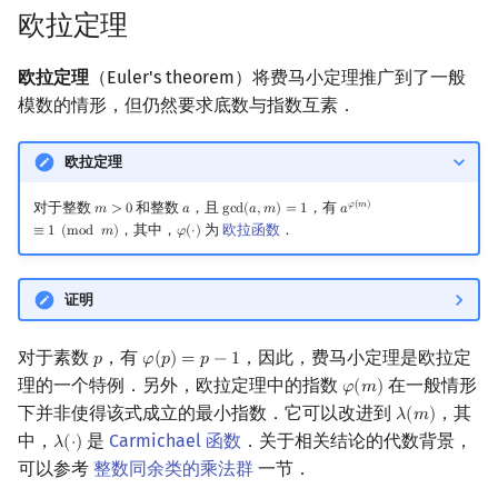
欧拉定理
回文树
可持久化数据结构
欧拉图
Kahan 求和
欧拉定理
（Euler's theorem）将费马小定理推广到了一般
序列自动机
树套树
哈密顿图
珂朵莉树/颜色段均摊
模数的情形，但仍然要求底数与指数互素．
最小表示法
K-D Tree
二分图
空间优化简介
欧拉定理
Lyndon 分解
动态树
平面图
对于整数
和整数
，且
，有
𝜑
(
𝑚
)
𝑚
>
0
𝑎
g
c
d
(
𝑎
,
𝑚
)
=
1
𝑎
m
>
0
a
gcd
(
a
,
m
)
=
1
a
φ
(
m
)
≡
1
(
mod
m
)
，其中，
为
欧拉函数
．
≡
1
(
m
o
d
𝑚
)
𝜑
(
⋅
)
φ
(
⋅
)
Main–Lorentz 算法
析合树
弦图
PQ 树
图的着色
证明
手指树
网络流
对于素数
，有
，因此，费马小定理是欧拉定
𝑝
𝜑
(
𝑝
)
=
𝑝
−
1
p
φ
(
p
)
=
p
−
1
理的一个特例．另外，欧拉定理中的指数
在一般情形
𝜑
(
𝑚
)
φ
(
m
)
霍夫曼树
图的匹配
下并非使得该式成立的最小指数．它可以改进到
，其
𝜆
(
𝑚
)
λ
(
m
)
中，
是
Carmichael 函数
．关于相关结论的代数背景，
𝜆
(
⋅
)
λ
(
⋅
)
Prüfer 序列
可以参考
整数同余类的乘法群
一节．