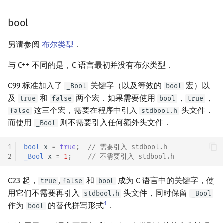
回文树
概率论
可持久化数据结构
欧拉图
Kahan 求和
二次剩余
bool
序列自动机
博弈论
树套树
哈密顿图
珂朵莉树/颜色段均摊
阶 & 原根
另请参阅
布尔类型
．
最小表示法
数值算法
K-D Tree
二分图
空间优化简介
离散对数
与 C++ 不同的是，C 语言最初并没有布尔类型．
Lyndon 分解
序理论
动态树
平面图
高次剩余 & 单位根
C99 标准加入了
关键字（以及等效的
宏）以
_Bool
bool
及
和
两个宏．如果需要使用
，
，
true
false
bool
true
Main–Lorentz 算法
杨氏矩阵
析合树
弦图
数论分块
这三个宏，需要在程序中引入
头文件．
false
stdbool.h
而使用
则不需要引入任何额外头文件．
_Bool
拟阵
PQ 树
图的着色
狄利克雷卷积
1
bool
x
=
true
;
// 需要引入 stdbool.h
2
_Bool
x
=
1
;
// 不需要引入 stdbool.h
Berlekamp–Massey 算法
手指树
网络流
莫比乌斯反演
C23 起，
,
和
成为 C 语言中的关键字，使
true
false
bool
霍夫曼树
图的匹配
杜教筛
用它们不需要再引入
头文件，同时保留
stdbool.h
_Bool
1
作为
的替代拼写形式
．
bool
Prüfer 序列
Powerful Number 筛