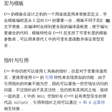
宏与模板
镜像站列表
Special Judge
文件操作
Lambda 表达式
前缀和 & 差分
IDA*
状压 DP
Boyer–Moore 算法
置换和排列
块状数据结构
拓扑排序
扫描线
有限状态自动机
变量声明
Dev-C++
归并排序
裴蜀定理 & 一次不定方程
多项式多点求值|快速插值
贝尔数
线性基
AVL 树
虚树
C++ 的模板在设计之初的一个用途就是用来替换宏定义．学
致谢
Testlib
pb_ds
二分
回溯法
数位 DP
Z 函数（扩展 KMP）
弧度制与坐标系
单调栈
最短路问题
旋转卡壳
计算理论基础
可变长数组
CLion
堆排序
费马小定理 & 欧拉定理
多项式初等函数
伯努利数
线性映射
红黑树
树分治
会模板编程是从 C 迈向 C++ 的重要一步．模板不同于宏的
文字替换，在编译时会得到更全面的编译器检查，便于编写
Polygon
编译优化
倍增
Dancing Links
插头 DP
AC 自动机
复数
单调队列
生成树问题
半平面交
字节顺序
结构体初始化
Geany
桶排序
模逆元
常系数齐次线性递推
Entringer Number
特征多项式
左偏红黑树
动态树分治
更健全的代码．模板特性在 C++11 后支持了可变长度的模板
参数表，可以用来替代 C 中的可变长度函数并保证类型安
OJ 工具
构造
Alpha–Beta 剪枝
计数 DP
后缀数组 (SA)
数论
ST 表
斯坦纳树
平面最近点对
约瑟夫问题
注释语法
Xcode
希尔排序
线性同余方程
多项式平移|连续点值平移
Eulerian Number
对角化
AA 树
AHU 算法
全．
LaTeX 入门
Python 与 C++ 的区别
优化
动态 DP
后缀自动机 (SAM)
多项式与生成函数
树状数组
拆点
随机增量法
表达式求值
GUIDE
锦标赛排序
中国剩余定理
符号化方法
分拆数
Jordan标准型
树哈希
指针与引用
Git
Java 与 C++ 的区别
概率 DP
后缀平衡树
组合数学
线段树
连通性相关
反演变换
在一台机器上规划任务
Sublime Text
Tim 排序
升幂引理
Lagrange 反演
范德蒙德卷积
树上随机游走
C++ 中你仍然可以使用 C 风格的指针，但是对于变量传递而
言，更推荐使用 C++ 的
引用
特性来实现类似的功能．由于
参考资料
DP 套 DP
广义后缀自动机
线性代数
划分树
环计数问题
计算几何杂项
主元素问题
CP Editor
排序相关 STL
阶乘取模
形式幂级数复合|复合逆
Pólya 计数
引用指向的对象不能为空，因此可以避免一些空地址访问的
问题．不过指针由于其灵活性，也仍然有其用武之地．值得
DP 优化
后缀树
线性规划
二叉搜索树 & 平衡树
最小环
Garsia–Wachs 算法
Code::Blocks
排序应用
卢卡斯定理
普通生成函数
图论计数
一提的是，C 中的
空指针在 C++11 起有类型安全的替
NULL
代品
．引用和指针之间可以通过
和
运算符
nullptr
*
&
其它 DP 方法
Manacher
抽象代数
跳表
2-SAT
15-puzzle
同余方程
指数生成函数
相互转换．