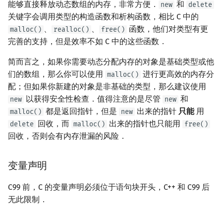
能够直接释放动态数组的内存，非常方便．
和
new
delete
关键字会调用类型的构造函数和析构函数，相比 C 中的
、
、
函数，他们对类型有更
malloc()
realloc()
free()
完善的支持，但是效率不如 C 中的这些函数．
简而言之，如果你需要动态分配内存的对象是基础类型或他
们的数组，那么你可以使用
进行更高效的内存分
malloc()
配；但如果你新建的对象是非基础的类型，那么建议使用
以获得安全性检查．值得注意的是尽管
和
new
new
都是返回指针，但是
出来的指针
只能
用
malloc()
new
回收，而
出来的指针也只能用
delete
malloc()
free()
回收，否则会有内存泄漏的风险．
变量声明
C99 前，C 的变量声明必须位于语句块开头，C++ 和 C99 后
无此限制．