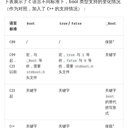
下表展示了 C 语言不同标准下，bool 类型支持的变化情况
矩阵树定理
Min_25 筛
（作为对照，加入了 C++ 的支持情况）：
LGV 引理
洲阁筛
语言
/
bool
true
false
_Bool
标准
最大团搜索算法
类欧几里德算法
3
C89
/
/
保留
支配树
Meissel–Lehmer 算法
C99
宏，与
宏，
与
等
关键字
true
1
图上随机游走
连分数
起，
等
价，
与
等
_Bool
false
0
C23
价，需要
价，需要
stdbool.h
以前
头文件
stdbool.h
Stern–Brocot 树与 Farey
头文件
二次域
C23
关键字
关键字
关键字
起
bool
的替代
Pell 方程
拼写形
式
3
C++
关键字
关键字
保留