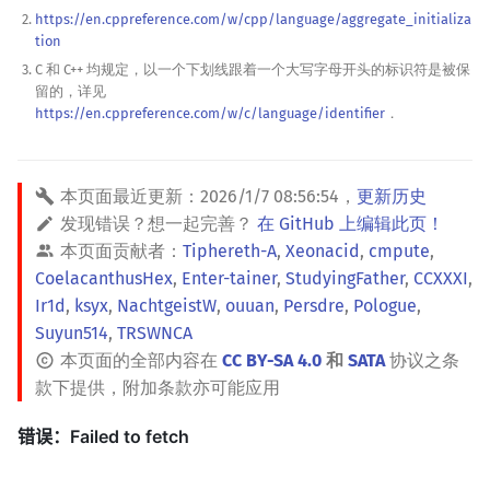
https://en.cppreference.com/w/cpp/language/aggregate_initializa
tion
C 和 C++ 均规定，以一个下划线跟着一个大写字母开头的标识符是被保
留的，详见
https://en.cppreference.com/w/c/language/identifier
．
本页面最近更新：
2026/1/7 08:56:54
，
更新历史
发现错误？想一起完善？
在 GitHub 上编辑此页！
本页面贡献者：
Tiphereth-A
,
Xeonacid
,
cmpute
,
CoelacanthusHex
,
Enter-tainer
,
StudyingFather
,
CCXXXI
,
Ir1d
,
ksyx
,
NachtgeistW
,
ouuan
,
Persdre
,
Pologue
,
Suyun514
,
TRSWNCA
本页面的全部内容在
CC BY-SA 4.0
和
SATA
协议之条
款下提供，附加条款亦可能应用