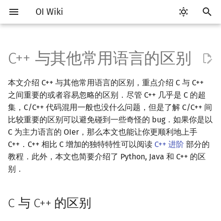
OI Wiki
键
入
C++ 与其他常用语言的区别
Getting Started
比赛相关简介
工具软件简介
Hello, World!
C++ 标准库简介
类
C 与 C++ 的区别
算法基础简介
搜索部分简介
动态规划部分简介
字符串部分简介
数学部分简介
数据结构部分简介
图论部分简介
计算几何部分简介
杂项简介
RMQ
OI 赛事与赛制
题型概述
读入、输出优化
Vim
评测工具简介
Testlib 简介
分支
数组
STL 容器简介
pb_ds 简介
复杂度简介
排序简介
DP 优化简介
后缀数组简介
数字系统简介
数论基础
多项式与生成函数简介
排列组合
线性代数简介
线性规划基础
基本概念
基本概念
博弈论简介
插值
并查集
堆简介
分块思想
线段树基础
二叉搜索树 & 平衡树
可持久化数据结构简介
线段树套线段树
Link Cut Tree
树基础
最短路
最小生成树
强连通分量
网络流简介
图匹配
离线算法简介
随机函数
以
本文介绍 C++ 与其他常用语言的区别，重点介绍 C 与 C++
开
关于本项目
赛事
代码编辑工具
C++ 语法基础
STL 容器
命名空间
复杂度
DFS（搜索）
动态规划基础
字符串基础
布尔代数
栈
图论相关概念
二维计算几何基础
离散化
并查集应用
宏与模板
ICPC/CCPC 赛事与赛制
交互题
分段打表
Emacs
Arbiter
通用
循环
结构体
迭代器
堆
均摊复杂度
选择排序
单调队列/单调栈优化
最优原地后缀排序算法
进位制
模算术简介
代数基本定理
抽屉原理
向量
单纯形法
群论
条件概率与独立性
公平组合游戏
数值积分
并查集复杂度
二叉堆
块状数组
线段树合并 & 分裂
Treap
可持久化线段树
平衡树套线段树
全局平衡二叉树
树的直径
差分约束
最小树形图
双连通分量
最大流
二分图最大匹配
CDQ 分治
随机化技巧
之间重要的或者容易忽略的区别．尽管 C++ 几乎是 C 的超
始
集，C/C++ 代码混用一般也没什么问题，但是了解 C/C++ 间
如何参与
题型
评测工具
变量
STL 算法
值类别
枚举
BFS（搜索）
记忆化搜索
标准库
数字系统
队列
图的存储
三维计算几何基础
双指针
括号序列
指针与引用
常见错误
VS Code
Cena
Generator
联合体
序列式容器
平衡树
冒泡排序
斜率优化
平衡三进制
素数
快速傅里叶变换
容斥原理
内积和外积
环论
随机变量
零和游戏
高斯消元
配对堆
块状链表
李超线段树
Splay 树
可持久化块状数组
线段树套平衡树
Euler Tour Tree
树的中心
k 短路
最小直径生成树
割点和桥
最小割
二分图最大权匹配
整体二分
爬山算法
比较重要的区别可以避免碰到一些奇怪的 bug．如果你是以
搜
C 为主力语言的 OIer，那么本文也能让你更顺利地上手
OI Wiki 不是什么
学习路线
命令行
运算
bitset
重载运算符
模拟
双向搜索
背包 DP
字符串匹配
位操作
链表
DFS（图论）
距离
离线算法
线段树与离线询问
bool
常见技巧
Atom
CCR Plus
Validator
指针
关联式容器
插入排序
四边形不等式优化
格雷码
最大公约数
快速数论变换
斐波那契数列
矩阵
域论
随机变量的数字特征
非公平组合游戏
牛顿迭代法
左偏树
树分块
猫树
WBLT
可持久化平衡树
树状数组套权值线段树
Top Tree
树的重心
同余最短路
圆方树
费用流
一般图最大匹配
莫队算法
模拟退火
索
C++．C++ 相比 C 增加的独特特性可以阅读
C++ 进阶
部分的
教程．此外，本文也简要介绍了 Python, Java 和 C++ 的区
格式手册
学习资源
命令行编译与调试
流程控制语句
string
引用
递归 & 分治
启发式搜索
区间 DP
字符串哈希
二进制集合操作
哈希表
BFS（图论）
Pick 定理
分数规划
struct
Eclipse
Lemon
Interactor
无序关联式容器
计数排序
Slope Trick 优化
欧拉函数
快速沃尔什变换
错位排列
初等变换
Schreier–Sims 算法
概率不等式
Sqrt Tree
区间最值操作 & 区间历史
替罪羊树
可持久化字典树
分块套树状数组
最近公共祖先
点/边连通度
上下界网络流
一般图最大权匹配
别．
值
数学符号表
技巧
编译器
高级数据类型
pair
常量
贪心
A*
DAG 上的 DP
字典树 (Trie)
高精度计算
并查集
树上问题
三角剖分
随机化
const
Notepad++
Checker
容器适配器
基数排序
WQS 二分
筛法
Chirp Z 变换
卡特兰数
行列式
笛卡尔树
可持久化可并堆
树链剖分
Stoer–Wagner 算法
稳定匹配
Kinetic Tournament Tree
C 与 C++ 的区别
F.A.Q.
出题
WSL (Windows 10)
函数
新版 C++ 特性
排序
迭代加深搜索
树形 DP
前缀函数与 KMP 算法
快速幂
堆
有向无环图
凸包
悬线法
内存分配
Kate
快速排序
状态设计优化
分解质因数
多项式牛顿迭代
斯特林数
线性空间
Size Balanced Tree
树上启发式合并