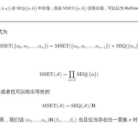
在
中出现，但在
没有出现，可以认为 Multis

,
𝑏
,
𝑎
)
}
S
E
Q
(
{
𝑎
,
𝑏
}
)
M
S
E
T
(
{
𝑎
,
𝑏
}
)
,
a
)
}
SEQ
(
{
a
,
b
}
)
MSET
(
{
a
,
b
}
)
式为
MSET
(
{
α
0
,
α
1
,
…
,
α
n
}
)
=
MSET
(
{
α
0
,
α
1
,
…
,
α
n
−
1
}
)
×
SEQ
(
{
α
n
}
)
M
S
E
T
(
{
𝛼
,
𝛼
,
…
,
𝛼
}
)
=
M
S
E
T
(
{
𝛼
,
𝛼
,
…
,
𝛼
}
)
×
S
E
Q
(
{
𝛼
0
1
𝑛
0
1
𝑛
−
1
𝑛
MSET
(
A
)
=
∏
α
∈
A
SEQ
(
{
α
}
)
M
S
E
T
(
A
)
=
∏
S
E
Q
(
{
𝛼
}
)
𝛼
∈
A
．或者也可以给出等价的
MSET
(
A
)
=
SEQ
(
A
)
/
R
M
S
E
T
(
A
)
=
S
E
Q
(
A
)
/
𝐑
系，我们说
当且仅当存在任一置换
对
(
𝛼
,
…
,
𝛼
)
𝐑
(
𝛽
,
…
,
𝛽
)
𝜎
(
α
1
,
…
,
α
n
)
R
(
β
1
,
…
,
β
n
)
σ
1
𝑛
1
𝑛