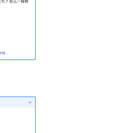
类为
那么一棵树
T
T
108
．
{
(
b
,
b
)
}
+
{
(
a
,
b
,
b
)
}
+
{
(
a
,
a
,
b
,
b
)
}
+
⋯
+
⋯