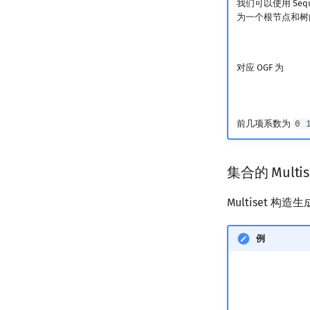
我们可以使用 Se
为一个根节点和树的 
对应 OGF 为
前几项系数为
0 
集合的 Multi
Multiset
例
MSET
(
{
a
}
)
=
{
ϵ
}
+
{
a
}
+
{