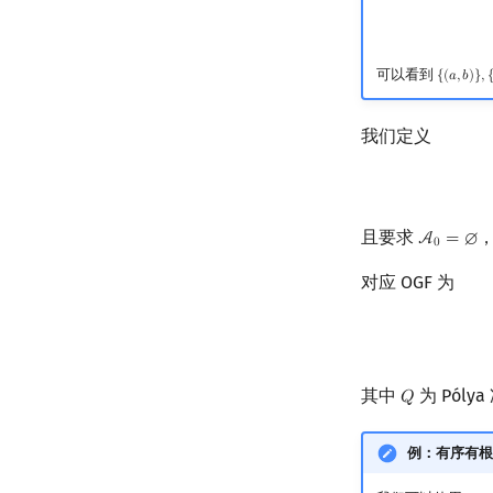
可以看到
{
(
𝑎
,
𝑏
)
}
,
{
(
a
,
b
)
}
,
{
(
我们定义
且要求
A
=
∅
A
0
=
∅
0
对应 OGF 为
其中
为 Pólya
𝑄
Q
例：有序有根树（o