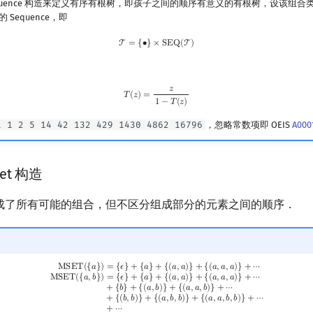
quence 构造来定义有序有根树，即孩子之间的顺序有意义的有根树，设该组合
Sequence，即
T
=
{
∙
}
×
SEQ
(
T
)
T
=
{
∙
}
×
S
E
Q
(
T
)
𝑧
T
(
z
)
=
z
1
−
T
(
z
)
𝑇
(
𝑧
)
=
1
−
𝑇
(
𝑧
)
1 1 2 5 14 42 132 429 1430 4862 16796
，忽略常数项即 OEIS
A000
set 构造
 构造生成了所有可能的组合，但不区分组成部分的元素之间的顺序．
(
a
,
a
)
}
+
{
(
a
,
a
,
a
)
}
+
⋯
MSET
(
{
a
,
b
}
)
=
{
ϵ
}
+
{
a
}
+
{
(
a
,
a
)
}
+
{
(
a
,
a
,
a
)
}
+
⋯
+
{
b
}
+
{
(
a
,
b
)
}
+
{
(
a
,
a
,
b
)
}
+
⋯
+
M
S
E
T
(
{
𝑎
}
)
=
{
𝜖
}
+
{
𝑎
}
+
{
(
𝑎
,
𝑎
)
}
+
{
(
𝑎
,
𝑎
,
𝑎
)
}
+
⋯
M
S
E
T
(
{
𝑎
,
𝑏
}
)
=
{
𝜖
}
+
{
𝑎
}
+
{
(
𝑎
,
𝑎
)
}
+
{
(
𝑎
,
𝑎
,
𝑎
)
}
+
⋯
+
{
𝑏
}
+
{
(
𝑎
,
𝑏
)
}
+
{
(
𝑎
,
𝑎
,
𝑏
)
}
+
⋯
+
{
(
𝑏
,
𝑏
)
}
+
{
(
𝑎
,
𝑏
,
𝑏
)
}
+
{
(
𝑎
,
𝑎
,
𝑏
,
𝑏
)
}
+
⋯
+
⋯