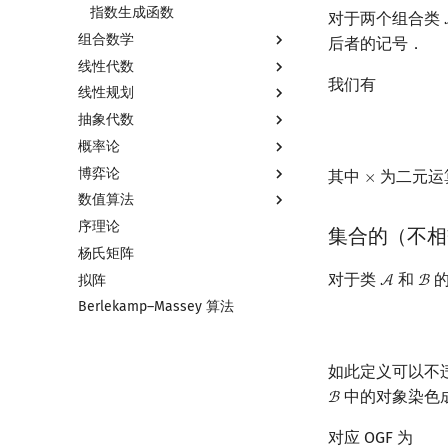
二次剩余
指数生成函数
对于两个组合类
组合数学
阶 & 原根
后者的记号．
线性代数
离散对数
排列组合
我们有
线性规划
高次剩余 & 单位根
抽屉原理
线性代数简介
抽象代数
数论分块
容斥原理
向量
线性规划基础
概率论
狄利克雷卷积
斐波那契数列
内积和外积
单纯形法
基本概念
博弈论
莫比乌斯反演
错位排列
矩阵
群论
基本概念
其中
为二元运
×
×
数值算法
杜教筛
卡特兰数
初等变换
环论
条件概率与独立性
博弈论简介
序理论
Powerful Number 筛
斯特林数
行列式
域论
随机变量
公平组合游戏
插值
集合的（不相
杨氏矩阵
Min_25 筛
贝尔数
线性空间
Schreier–Sims 算法
随机变量的数字特征
零和游戏
数值积分
对于类
和
的
拟阵
洲阁筛
伯努利数
线性基
概率不等式
非公平组合游戏
高斯消元
A
B
A
B
Berlekamp–Massey 算法
类欧几里德算法
Entringer Number
线性映射
牛顿迭代法
Meissel–Lehmer 算法
Eulerian Number
特征多项式
连分数
分拆数
对角化
如此定义可以不
Stern–Brocot 树与 Farey 序列
范德蒙德卷积
Jordan标准型
中的对象染色
B
B
二次域
Pólya 计数
对应 OGF 为
Pell 方程
图论计数