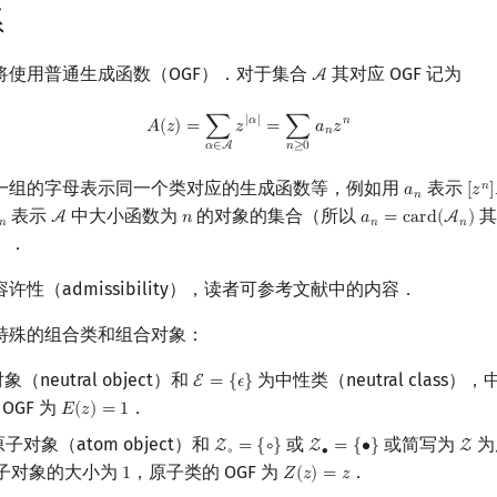
系
将使用普通生成函数（OGF）．对于集合
其对应 OGF 记为
A
A
A
(
z
)
=
∑
α
∈
A
z
|
α
|
=
∑
n
≥
0
a
n
z
n
|
𝛼
|
𝑛
𝐴
(
𝑧
)
=
∑
𝑧
=
∑
𝑎
𝑧
𝑛
𝑛
≥
0
𝛼
∈
A
一组的字母表示同一个类对应的生成函数等，例如用
表示
𝑛
𝑎
[
𝑧
]
a
n
[
z
n
]
𝑛
表示
中大小函数为
的对象的集合（所以
其
A
𝑛
𝑎
=
c
a
r
d
(
A
)
n
A
n
a
n
=
card
(
A
n
)
𝑛
𝑛
𝑛
））．
性（admissibility），读者可参考文献中的内容．
特殊的组合类和组合对象：
（neutral object）和
为中性类（neutral class
E
=
{
𝜖
}
E
=
{
ϵ
}
OGF 为
．
𝐸
(
𝑧
)
=
1
E
(
z
)
=
1
子对象（atom object）和
或
或简写为
为
Z
=
{
∘
}
Z
=
{
∙
}
Z
Z
∘
=
{
∘
}
Z
∙
=
{
∙
}
Z
∘
∙
，原子对象的大小为
，原子类的 OGF 为
．
1
𝑍
(
𝑧
)
=
𝑧
1
Z
(
z
)
=
z