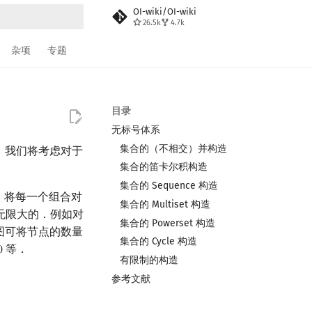
OI-wiki/OI-wiki
26.5k
4.7k
搜索
杂项
专题
目录
无标号体系
集合的（不相交）并构造
法，我们将考虑对于
集合的笛卡尔积构造
集合的 Sequence 构造
将每一个组合对
|
|
集合的 Multiset 构造
无限大的．例如对
集合的 Powerset 构造
图可将节点的数量
集合的 Cycle 构造
等．
0
0
有限制的构造
参考文献