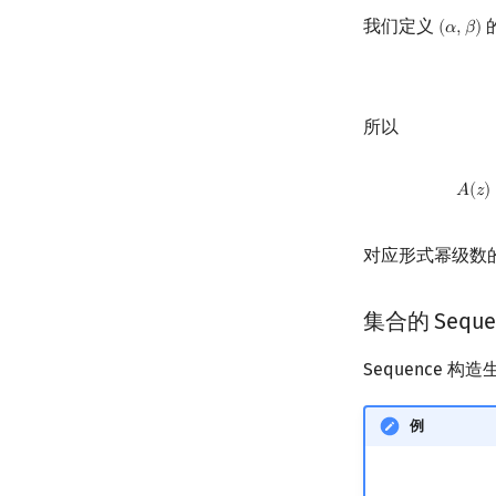
我们定义
(
𝛼
,
𝛽
)
(
α
,
β
)
所以
A
(
z
)
𝐴
(
𝑧
)
对应形式幂级数
集合的 Seque
Sequence 
例
SEQ
(
{
a
}
)
=
{
ϵ
}
+
{
a
}
+
{
(