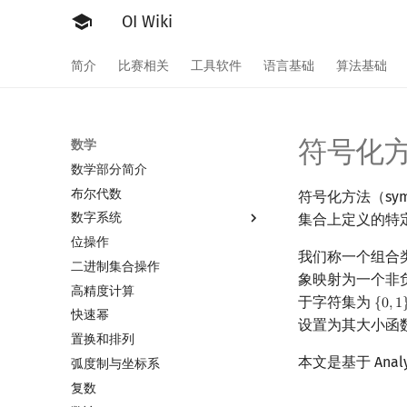
OI Wiki
简介
比赛相关
工具软件
语言基础
算法基础
符号化
数学
数学部分简介
布尔代数
符号化方法（sy
数字系统
集合上定义的特
位操作
数字系统简介
我们称一个组合
二进制集合操作
进位制
象映射为一个非
高精度计算
平衡三进制
于字符集为
{
0
,
1
{
0
,
1
}
快速幂
格雷码
设置为其大小函
置换和排列
本文是基于 Analy
弧度制与坐标系
复数