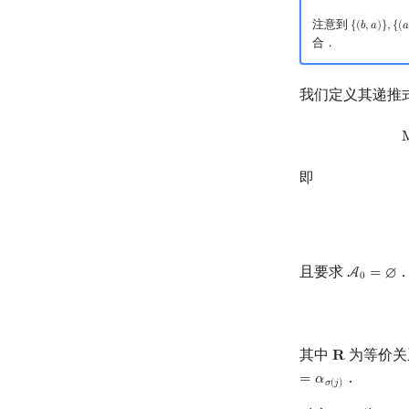
注意到
{
(
𝑏
,
𝑎
)
}
,
{
(

{
(
b
,
a
)
}
,
{
(
a
,
b
合．
我们定义其递推
即
且要求
A
=
∅
A
0
=
∅
0
其中
为等价关
𝐑
R
．
=
𝛼
𝜎
(
𝑗
)