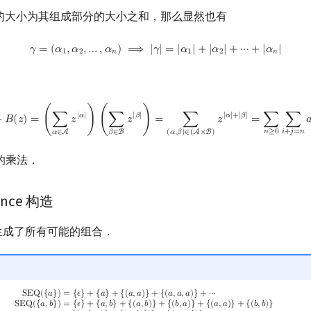
的大小为其组成部分的大小之和，那么显然也有
γ
=
(
α
1
,
α
2
,
…
,
α
n
)
⟹
|
γ
|
=
|
α
1
|
+
|
α
2
|
+
⋯
+
|
α
n
|
𝛾
=
(
𝛼
,
𝛼
,
…
,
𝛼
)
⟹
|
𝛾
|
=
|
𝛼
|
+
|
𝛼
|
+
⋯
+
|
𝛼
|
1
2
𝑛
1
2
𝑛
⋅
B
(
z
)
=
(
∑
α
∈
A
z
|
α
|
)
(
∑
β
∈
B
z
|
β
|
)
=
∑
(
α
,
β
)
∈
(
A
×
B
)
z
|
α
|
+
|
β
|
=
∑
n
≥
0
∑
i
+
j
=
n
a
i
|
𝛼
|
|
𝛽
|
|
𝛼
|
+
|
𝛽
|
⋅
𝐵
(
𝑧
)
=
(
∑
𝑧
)
(
∑
𝑧
)
=
∑
𝑧
=
∑
∑

𝑖
+
𝑗
=
𝑛
𝑛
≥
0
𝛼
∈
A
𝛽
∈
B
(
𝛼
,
𝛽
)
∈
(
A
×
B
)
的乘法．
nce 构造
构造生成了所有可能的组合．
a
,
a
)
}
+
{
(
a
,
a
,
a
)
}
+
⋯
SEQ
(
{
a
,
b
}
)
=
{
ϵ
}
+
{
a
,
b
}
+
{
(
a
,
b
)
}
+
{
(
b
,
a
)
}
+
{
(
a
,
a
)
}
+
{
(
b
,
b
)
}
+
{
(
a
,
b
,
a
)
}
+
{
(
a
,
b
,
S
E
Q
(
{
𝑎
}
)
=
{
𝜖
}
+
{
𝑎
}
+
{
(
𝑎
,
𝑎
)
}
+
{
(
𝑎
,
𝑎
,
𝑎
)
}
+
⋯
S
E
Q
(
{
𝑎
,
𝑏
}
)
=
{
𝜖
}
+
{
𝑎
,
𝑏
}
+
{
(
𝑎
,
𝑏
)
}
+
{
(
𝑏
,
𝑎
)
}
+
{
(
𝑎
,
𝑎
)
}
+
{
(
𝑏
,
𝑏
)
}