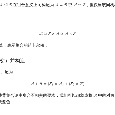
和
在组合意义上同构记为
或
，但仅当该同构
A
B
A
=
B
A
≅
B
A
B
A
=
B
A
≅
B
A
≅
E
×
A
≅
A
×
E
A
≅
E
×
A
≅
A
×
E
算，表示集合的笛卡尔积．
交）并构造
并记为
A
+
B
=
(
E
1
×
A
)
+
(
E
2
×
B
)
A
+
B
=
(
E
×
A
)
+
(
E
×
B
)
1
2
违背集合论中集合不相交的要求，我们可以想象成将
中的对象
A
A
成蓝色．