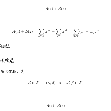
A
(
z
)
+
B
(
z
)
𝐴
(
𝑧
)
+
𝐵
(
𝑧
)
A
(
z
)
+
B
(
z
)
=
∑
α
∈
A
z
|
α
|
+
∑
β
∈
B
z
|
β
|
=
∑
n
≥
0
(
a
n
+
b
n
)
z
n
|
𝛼
|
|
𝛽
|
𝑛
𝐴
(
𝑧
)
+
𝐵
(
𝑧
)
=
∑
𝑧
+
∑
𝑧
=
∑
(
𝑎
+
𝑏
)
𝑧
𝑛
𝑛
𝑛
≥
0
𝛼
∈
A
𝛽
∈
B
的加法．
积构造
笛卡尔积记为
A
×
B
=
{
(
α
,
β
)
∣
α
∈
A
,
β
∈
B
}
A
×
B
=
{
(
𝛼
,
𝛽
)
∣
𝛼
∈
A
,
𝛽
∈
B
}
A
(
z
)
⋅
B
(
z
)
𝐴
(
𝑧
)
⋅
𝐵
(
𝑧
)