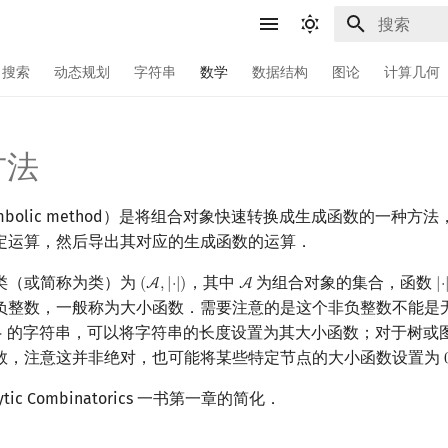
键入以开始
搜索
动态规划
字符串
数学
数据结构
图论
计算几何
方法
mbolic method）是将组合对象快速转换成生成函数的一种方
定运算，然后导出其对应的生成函数的运算．
类（或简称为类）为
，其中
为组合对象的集合，函数
(
A
,
|
⋅
|
)
A
|
⋅
(
A
,
|
⋅
|
)
A
|
⋅
负整数，一般称为大小函数．需要注意的是这个非负整数不能是
的字符串，可以将字符串的长度设置为其大小函数；对于树或
}
数，注意这并非绝对，也可能将某些特定节点的大小函数设置为
tic Combinatorics 一书第一章的简化．