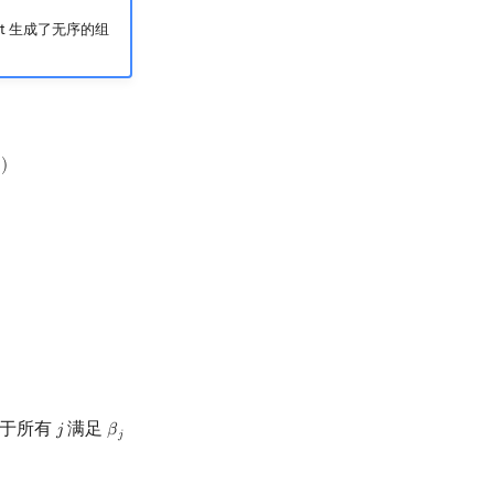
et 生成了无序的组
}
)
于所有
满足
𝑗
𝛽
j
β
j
=
α
σ
(
j
)
𝑗