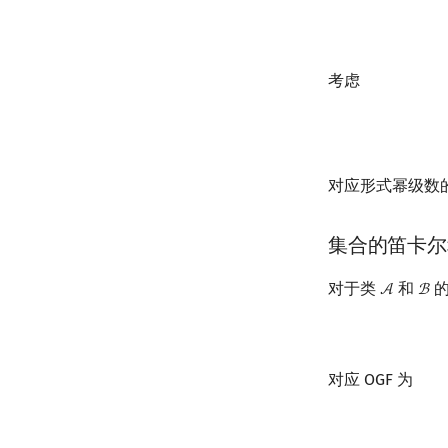
考虑
对应形式幂级数
集合的笛卡尔
对于类
和
的
A
B
A
B
对应 OGF 为