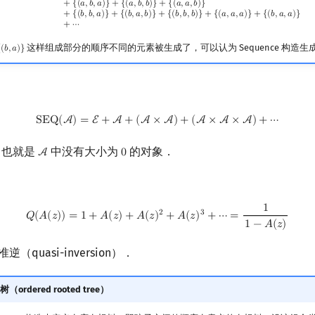
+
{
(
𝑎
,
𝑏
,
𝑎
)
}
+
{
(
𝑎
,
𝑏
,
𝑏
)
}
+
{
(
𝑎
,
𝑎
,
𝑏
)
}
+
{
(
𝑏
,
𝑏
,
𝑎
)
}
+
{
(
𝑏
,
𝑎
,
𝑏
)
}
+
{
(
𝑏
,
𝑏
,
𝑏
)
}
+
{
(
𝑎
,
𝑎
,
𝑎
)
}
+
{
(
𝑏
,
𝑎
,
𝑎
)
}
+
⋯
这样组成部分的顺序不同的元素被生成了，可以认为 Sequence 构造
{
(
𝑏
,
𝑎
)
}
b
,
a
)
}
SEQ
(
A
)
=
E
+
A
+
(
A
×
A
)
+
(
A
×
A
×
A
)
+
⋯
S
E
Q
(
A
)
=
E
+
A
+
(
A
×
A
)
+
(
A
×
A
×
A
)
+
⋯
，也就是
中没有大小为
的对象．
A
0
A
0
1
Q
(
A
(
z
)
)
=
1
+
A
(
z
)
+
A
(
z
)
2
+
A
(
z
)
3
+
⋯
=
1
1
−
A
(
z
)
2
3
𝑄
(
𝐴
(
𝑧
)
)
=
1
+
𝐴
(
𝑧
)
+
𝐴
(
𝑧
)
+
𝐴
(
𝑧
)
+
⋯
=
1
−
𝐴
(
𝑧
)
 准逆（quasi-inversion）．
rdered rooted tree）