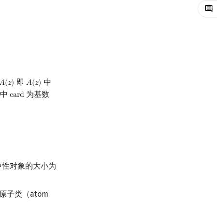
即
中
𝐴
(
𝑧
)
𝐴
(
𝑧
)
A
(
z
)
A
(
z
)
中
为基数
c
a
r
d
card
），中性对象的大小为
原子类（atom