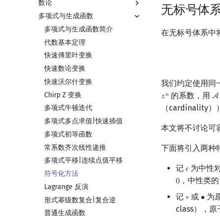
数论
无标号体
多项式与生成函数
数论基础
模算术简介
多项式与生成函数简介
在无标号体系中
素数
代数基本定理
最大公约数
快速傅里叶变换
欧拉函数
快速数论变换
筛法
快速沃尔什变换
我们约定使用同
分解质因数
Chirp Z 变换
的系数，用
𝑛
𝑧
A
z
n
A
（cardinality
裴蜀定理 & 一次不定方程
多项式牛顿迭代
费马小定理 & 欧拉定理
多项式多点求值|快速插值
本文将不讨论可容许
模逆元
多项式初等函数
线性同余方程
常系数齐次线性递推
下面将引入两种
中国剩余定理
多项式平移|连续点值平移
记
为中性对象
𝜖
ϵ
升幂引理
符号化方法
，中性类的 
0
0
阶乘取模
Lagrange 反演
记
或
为原
∘
∙
∘
∙
卢卡斯定理
形式幂级数复合|复合逆
class）
同余方程
普通生成函数