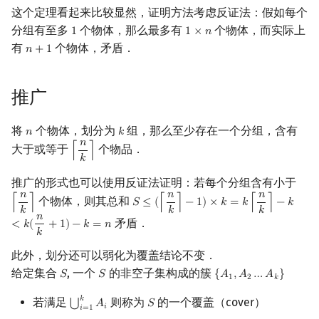
这个定理看起来比较显然，证明方法考虑反证法：假如每个
镜像站列表
Special Judge
Java 速成
前缀和 & 差分
IDA*
状压 DP
Boyer–Moore 算法
裴蜀定理 & 一次不定方程
多项式多点求值|快速插值
线性基
块状数据结构
拓扑排序
扫描线
有限状态自动机
Dev-C++
文件操作
Lambda 表达式
归并排序
AVL 树
虚树
分组有至多
个物体，那么最多有
个物体，而实际上
1
1
×
𝑛
1
1
×
n
有
个物体，矛盾．
𝑛
+
1
n
+
1
致谢
Testlib
Java 进阶
二分
回溯法
数位 DP
Z 函数（扩展 KMP）
费马小定理 & 欧拉定理
多项式初等函数
线性映射
单调栈
最短路问题
旋转卡壳
计算理论基础
CLion
pb_ds
堆排序
红黑树
树分治
Polygon
倍增
Dancing Links
插头 DP
AC 自动机
模逆元
常系数齐次线性递推
特征多项式
单调队列
生成树问题
半平面交
字节顺序
Geany
编译优化
桶排序
左偏红黑树
动态树分治
推广
OJ 工具
构造
Alpha–Beta 剪枝
计数 DP
后缀数组 (SA)
线性同余方程
多项式平移|连续点值平移
对角化
ST 表
斯坦纳树
平面最近点对
约瑟夫问题
Xcode
希尔排序
AA 树
AHU 算法
将
个物体，划分为
组，那么至少存在一个分组，含有
𝑛
𝑘
n
k
𝑛
大于或等于
个物品．
⌈
⌉
⌈
n
k
⌉
𝑘
LaTeX 入门
优化
动态 DP
后缀自动机 (SAM)
中国剩余定理
符号化方法
Jordan标准型
树状数组
拆点
随机增量法
表达式求值
GUIDE
锦标赛排序
树哈希
推广的形式也可以使用反证法证明：若每个分组含有小于
𝑛
𝑛
𝑛
Git
概率 DP
后缀平衡树
升幂引理
Lagrange 反演
线段树
连通性相关
反演变换
在一台机器上规划任务
Sublime Text
Tim 排序
树上随机游走
个物体，则其总和
⌈
⌉
𝑆
≤
(
⌈
⌉
−
1
)
×
𝑘
=
𝑘
⌈
⌉
−
𝑘
⌈
n
k
⌉
S
≤
(
⌈
n
k
⌉
−
1
)
×
k
=
k
⌈
n
k
⌉
−
k
<
k
(
n
k
+
1
)
−
k
=
n
𝑘
𝑘
𝑘
𝑛
矛盾．
<
𝑘
(
+
1
)
−
𝑘
=
𝑛
DP 套 DP
广义后缀自动机
阶乘取模
形式幂级数复合|复合逆
划分树
环计数问题
计算几何杂项
主元素问题
CP Editor
排序相关 STL
𝑘
此外，划分还可以弱化为覆盖结论不变．
DP 优化
后缀树
卢卡斯定理
普通生成函数
二叉搜索树 & 平衡树
最小环
Garsia–Wachs 算法
Code::Blocks
排序应用
给定集合
, 一个
的非空子集构成的簇
𝑆
𝑆
{
𝐴
,
𝐴
…
𝐴
}
S
S
{
A
1
,
A
2
…
A
k
}
1
2
𝑘
其它 DP 方法
Manacher
同余方程
指数生成函数
跳表
2-SAT
15-puzzle
𝑘
若满足
则称为
的一个覆盖（cover）
⋃
𝐴
𝑆
⋃
i
=
1
k
A
i
S
𝑖
𝑖
=
1