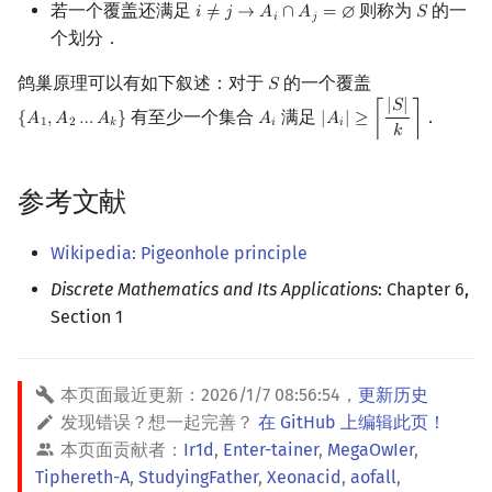
若一个覆盖还满足
则称为
的一
𝑖
≠
𝑗
→
𝐴
∩
𝐴
=
∅
𝑆
i
≠
j
→
A
i
∩
A
j
=
∅
S
𝑖
𝑗
回文树
二次剩余
可持久化数据结构
欧拉图
Kahan 求和
个划分．
序列自动机
阶 & 原根
树套树
哈密顿图
珂朵莉树/颜色段均摊
鸽巢原理可以有如下叙述：对于
的一个覆盖
𝑆
S
|
𝑆
|
有至少一个集合
满足
．
{
𝐴
,
𝐴
…
𝐴
}
𝐴
|
𝐴
|
≥
⌈
⌉
{
A
1
,
A
2
…
A
k
}
A
i
|
A
i
|
≥
⌈
|
S
|
k
⌉
1
2
𝑘
𝑖
𝑖
𝑘
最小表示法
离散对数
K-D Tree
二分图
空间优化简介
Lyndon 分解
高次剩余 & 单位根
动态树
平面图
参考文献
Main–Lorentz 算法
数论分块
析合树
弦图
Wikipedia: Pigeonhole principle
Discrete Mathematics and Its Applications
: Chapter 6,
狄利克雷卷积
PQ 树
图的着色
Section 1
莫比乌斯反演
手指树
网络流
本页面最近更新：
2026/1/7 08:56:54
，
更新历史
杜教筛
霍夫曼树
图的匹配
发现错误？想一起完善？
在 GitHub 上编辑此页！
本页面贡献者：
Ir1d
,
Enter-tainer
,
MegaOwIer
,
Powerful Number 筛
Prüfer 序列
Tiphereth-A
,
StudyingFather
,
Xeonacid
,
aofall
,