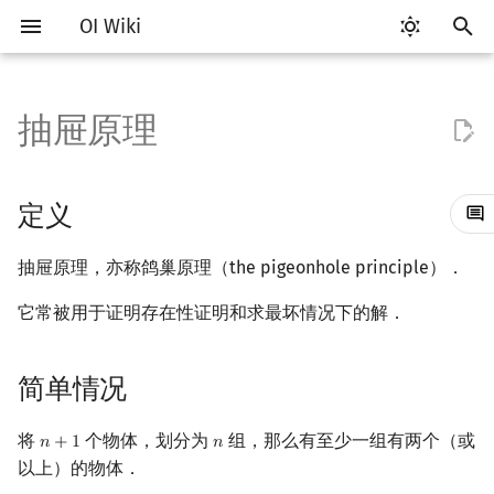
OI Wiki
键
入
抽屉原理
Getting Started
比赛相关简介
工具软件简介
语言基础简介
算法基础简介
搜索部分简介
动态规划部分简介
字符串部分简介
数字系统简介
数论基础
多项式与生成函数简介
定义
线性代数简介
线性规划基础
基本概念
基本概念
博弈论简介
插值
数据结构部分简介
图论部分简介
计算几何部分简介
杂项简介
RMQ
OI 赛事与赛制
题型概述
读入、输出优化
Vim
评测工具简介
Testlib 简介
Hello, World!
C++ 标准库简介
类
复杂度简介
排序简介
DP 优化简介
后缀数组简介
并查集
堆简介
分块思想
线段树基础
二叉搜索树 & 平衡树
可持久化数据结构简介
线段树套线段树
Link Cut Tree
树基础
最短路
最小生成树
强连通分量
网络流简介
图匹配
离线算法简介
随机函数
以
开
关于本项目
赛事
代码编辑工具
C++ 基础
复杂度
DFS（搜索）
动态规划基础
字符串基础
进位制
模算术简介
代数基本定理
简单情况
向量
单纯形法
群论
条件概率与独立性
公平组合游戏
数值积分
栈
图论相关概念
二维计算几何基础
离散化
并查集应用
ICPC/CCPC 赛事与赛制
交互题
分段打表
Emacs
Arbiter
通用
C++ 语法基础
STL 容器
命名空间
均摊复杂度
选择排序
单调队列/单调栈优化
最优原地后缀排序算法
并查集复杂度
二叉堆
块状数组
线段树合并 & 分裂
Treap
可持久化线段树
平衡树套线段树
全局平衡二叉树
树的直径
差分约束
最小树形图
双连通分量
最大流
二分图最大匹配
CDQ 分治
随机化技巧
定义
始
如何参与
题型
评测工具
C++ 标准库
枚举
BFS（搜索）
记忆化搜索
标准库
平衡三进制
素数
快速傅里叶变换
推广
内积和外积
环论
随机变量
零和游戏
高斯消元
队列
图的存储
三维计算几何基础
双指针
括号序列
常见错误
VS Code
Cena
Generator
变量
STL 算法
值类别
冒泡排序
斜率优化
配对堆
块状链表
李超线段树
Splay 树
可持久化块状数组
线段树套平衡树
Euler Tour Tree
树的中心
k 短路
最小直径生成树
割点和桥
最小割
二分图最大权匹配
整体二分
爬山算法
抽屉原理，亦称鸽巢原理（the pigeonhole principle）．
搜
OI Wiki 不是什么
学习路线
命令行
C++ 进阶
模拟
双向搜索
背包 DP
字符串匹配
格雷码
最大公约数
快速数论变换
参考文献
矩阵
域论
随机变量的数字特征
非公平组合游戏
牛顿迭代法
链表
DFS（图论）
距离
离线算法
线段树与离线询问
常见技巧
Atom
CCR Plus
Validator
运算
bitset
重载运算符
插入排序
四边形不等式优化
左偏树
树分块
猫树
WBLT
可持久化平衡树
树状数组套权值线段树
Top Tree
树的重心
同余最短路
圆方树
费用流
一般图最大匹配
莫队算法
模拟退火
索
它常被用于证明存在性证明和求最坏情况下的解．
格式手册
学习资源
命令行编译与调试
C++ 与其他常用语言的区别
递归 & 分治
启发式搜索
区间 DP
字符串哈希
欧拉函数
快速沃尔什变换
初等变换
Schreier–Sims 算法
概率不等式
哈希表
BFS（图论）
Pick 定理
分数规划
Eclipse
Lemon
Interactor
流程控制语句
string
引用
计数排序
Slope Trick 优化
Sqrt Tree
区间最值操作 & 区间历史
替罪羊树
可持久化字典树
分块套树状数组
最近公共祖先
点/边连通度
上下界网络流
一般图最大权匹配
简单情况
值
数学符号表
技巧
编译器
Pascal 转 C++ 急救
贪心
A*
DAG 上的 DP
字典树 (Trie)
筛法
Chirp Z 变换
行列式
并查集
树上问题
三角剖分
随机化
Notepad++
Checker
高级数据类型
pair
常量
基数排序
WQS 二分
笛卡尔树
可持久化可并堆
树链剖分
Stoer–Wagner 算法
稳定匹配
将
个物体，划分为
组，那么有至少一组有两个（或
𝑛
+
1
𝑛
n
+
1
n
Kinetic Tournament Tree
以上）的物体．
F.A.Q.
出题
WSL (Windows 10)
Python 速成
排序
迭代加深搜索
树形 DP
前缀函数与 KMP 算法
分解质因数
多项式牛顿迭代
线性空间
堆
有向无环图
凸包
悬线法
Kate
函数
新版 C++ 特性
快速排序
状态设计优化
Size Balanced Tree
树上启发式合并