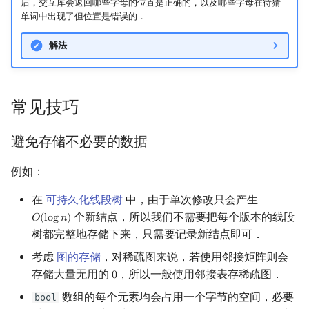
后，交互库会返回哪些字母的位置是正确的，以及哪些字母在待猜
回文树
概率论
可持久化数据结构
欧拉图
二次剩余
单词中出现了但位置是错误的．
解法
序列自动机
博弈论
树套树
哈密顿图
阶 & 原根
最小表示法
数值算法
K-D Tree
二分图
离散对数
常见技巧
Lyndon 分解
序理论
动态树
平面图
高次剩余 & 单位根
避免存储不必要的数据
Main–Lorentz 算法
杨氏矩阵
析合树
弦图
数论分块
例如：
拟阵
PQ 树
图的着色
狄利克雷卷积
在
可持久化线段树
中，由于单次修改只会产生
个新结点，所以我们不需要把每个版本的线段
Berlekamp–Massey 算法
手指树
网络流
莫比乌斯反演
𝑂
(
l
o
g
𝑛
)
O
(
log
n
)
树都完整地存储下来，只需要记录新结点即可．
霍夫曼树
图的匹配
杜教筛
考虑
图的存储
，对稀疏图来说，若使用邻接矩阵则会
存储大量无用的
，所以一般使用邻接表存稀疏图．
0
0
Prüfer 序列
Powerful Number 筛
数组的每个元素均会占用一个字节的空间，必要
bool