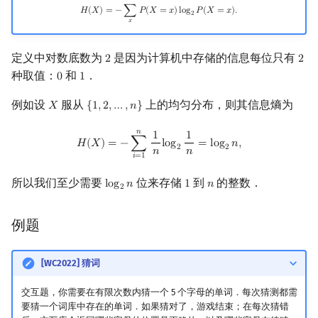
H
(
X
)
=
−
∑
x
P
(
X
=
x
)
log
2
P
(
X
=
x
)
.
𝐻
(
𝑋
)
=
−
∑
𝑃
(
𝑋
=
𝑥
)
l
o
g
𝑃
(
𝑋
=
𝑥
)
.
2
镜像站列表
Special Judge
Java 速成
前缀和 & 差分
IDA*
状压 DP
Boyer–Moore 算法
置换和排列
块状数据结构
拓扑排序
扫描线
Dev-C++
文件操作
Lambda 表达式
归并排序
裴蜀定理 & 一次不定方程
多项式多点求值|快速插值
贝尔数
线性基
AVL 树
虚树
莫队配合 bitset
𝑥
致谢
Testlib
Java 进阶
二分
回溯法
数位 DP
Z 函数（扩展 KMP）
弧度制与坐标系
单调栈
最短路问题
旋转卡壳
CLion
pb_ds
堆排序
费马小定理 & 欧拉定理
多项式初等函数
伯努利数
线性映射
红黑树
树分治
定义中对数底数为
是因为计算机中存储的信息每位只有
2
2
2
2
种取值：
和
．
0
1
0
1
Polygon
倍增
Dancing Links
插头 DP
AC 自动机
复数
单调队列
生成树问题
半平面交
Geany
编译优化
桶排序
模逆元
常系数齐次线性递推
Entringer Number
特征多项式
左偏红黑树
动态树分治
例如设
服从
上的均匀分布，则其信息熵为
𝑋
{
1
,
2
,
…
,
𝑛
}
X
{
1
,
2
,
…
,
n
}
OJ 工具
构造
Alpha–Beta 剪枝
计数 DP
后缀数组 (SA)
数论
ST 表
斯坦纳树
平面最近点对
Xcode
希尔排序
线性同余方程
多项式平移|连续点值平移
Eulerian Number
对角化
AA 树
AHU 算法
𝑛
H
(
X
)
=
−
∑
i
=
1
n
1
n
log
2
1
n
=
log
2
n
,
1
1
𝐻
(
𝑋
)
=
−
∑
l
o
g
=
l
o
g
𝑛
,
2
2
𝑛
𝑛
𝑖
=
1
LaTeX 入门
优化
动态 DP
后缀自动机 (SAM)
多项式与生成函数
树状数组
拆点
随机增量法
GUIDE
锦标赛排序
中国剩余定理
符号化方法
分拆数
Jordan标准型
树哈希
所以我们至少需要
位来存储
到
的整数．
l
o
g
𝑛
1
𝑛
log
2
n
1
n
2
Git
概率 DP
后缀平衡树
组合数学
线段树
连通性相关
反演变换
Sublime Text
Tim 排序
升幂引理
Lagrange 反演
范德蒙德卷积
树上随机游走
例题
DP 套 DP
广义后缀自动机
线性代数
划分树
环计数问题
计算几何杂项
CP Editor
排序相关 STL
阶乘取模
形式幂级数复合|复合逆
Pólya 计数
[WC2022] 猜词
DP 优化
后缀树
线性规划
二叉搜索树 & 平衡树
最小环
Code::Blocks
排序应用
卢卡斯定理
普通生成函数
图论计数
交互题，你需要在有限次数内猜一个 5 个字母的单词．每次猜测都需
其它 DP 方法
Manacher
抽象代数
跳表
2-SAT
同余方程
指数生成函数
要猜一个词库中存在的单词．如果猜对了，游戏结束；在每次猜错