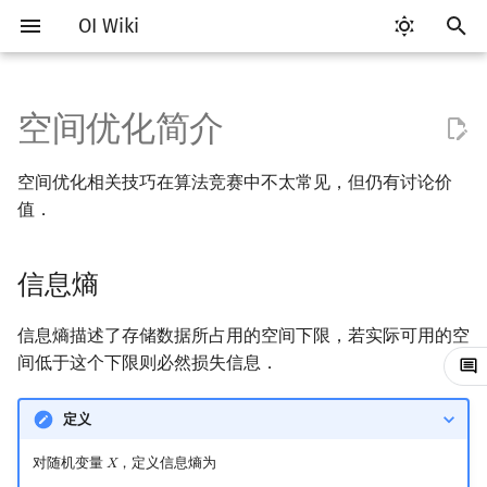
OI Wiki
键
入
空间优化简介
Getting Started
比赛相关简介
工具软件简介
语言基础简介
算法基础简介
搜索部分简介
动态规划部分简介
字符串部分简介
数学部分简介
数据结构部分简介
图论部分简介
计算几何部分简介
离线算法简介
随机函数
信息熵
RMQ
OI 赛事与赛制
题型概述
读入、输出优化
Vim
评测工具简介
Testlib 简介
Hello, World!
C++ 标准库简介
类
复杂度简介
排序简介
DP 优化简介
后缀数组简介
数字系统简介
数论基础
多项式与生成函数简介
排列组合
线性代数简介
线性规划基础
基本概念
基本概念
博弈论简介
插值
并查集
堆简介
分块思想
线段树基础
二叉搜索树 & 平衡树
可持久化数据结构简介
线段树套线段树
Link Cut Tree
树基础
最短路
最小生成树
强连通分量
网络流简介
图匹配
莫队算法简介
以
空间优化相关技巧在算法竞赛中不太常见，但仍有讨论价
开
关于本项目
赛事
代码编辑工具
C++ 基础
复杂度
DFS（搜索）
动态规划基础
字符串基础
布尔代数
栈
图论相关概念
二维计算几何基础
CDQ 分治
随机化技巧
并查集应用
例题
ICPC/CCPC 赛事与赛制
交互题
分段打表
Emacs
Arbiter
通用
C++ 语法基础
STL 容器
命名空间
均摊复杂度
选择排序
单调队列/单调栈优化
最优原地后缀排序算法
进位制
模算术简介
代数基本定理
抽屉原理
向量
单纯形法
群论
条件概率与独立性
公平组合游戏
数值积分
并查集复杂度
二叉堆
块状数组
线段树合并 & 分裂
Treap
可持久化线段树
平衡树套线段树
全局平衡二叉树
树的直径
差分约束
最小树形图
双连通分量
最大流
二分图最大匹配
普通莫队算法
值．
始
如何参与
题型
评测工具
C++ 标准库
枚举
BFS（搜索）
记忆化搜索
标准库
数字系统
队列
图的存储
三维计算几何基础
整体二分
爬山算法
常见技巧
括号序列
常见错误
VS Code
Cena
Generator
变量
STL 算法
值类别
冒泡排序
斜率优化
平衡三进制
素数
快速傅里叶变换
容斥原理
内积和外积
环论
随机变量
零和游戏
高斯消元
配对堆
块状链表
李超线段树
Splay 树
可持久化块状数组
线段树套平衡树
Euler Tour Tree
树的中心
k 短路
最小直径生成树
割点和桥
最小割
二分图最大权匹配
带修改莫队
搜
信息熵
OI Wiki 不是什么
学习路线
命令行
C++ 进阶
模拟
双向搜索
背包 DP
字符串匹配
位操作
链表
DFS（图论）
距离
莫队算法
模拟退火
线段树与离线询问
避免存储不必要的数据
常见技巧
Atom
CCR Plus
Validator
运算
bitset
重载运算符
插入排序
四边形不等式优化
格雷码
最大公约数
快速数论变换
斐波那契数列
矩阵
域论
随机变量的数字特征
非公平组合游戏
牛顿迭代法
左偏树
树分块
猫树
WBLT
可持久化平衡树
树状数组套权值线段树
Top Tree
树的重心
同余最短路
圆方树
费用流
一般图最大匹配
树上莫队
索
信息熵描述了存储数据所占用的空间下限，若实际可用的空
格式手册
学习资源
命令行编译与调试
C++ 与其他常用语言的区别
递归 & 分治
启发式搜索
区间 DP
字符串哈希
二进制集合操作
哈希表
BFS（图论）
Pick 定理
利用数据特性
Eclipse
Lemon
Interactor
流程控制语句
string
引用
计数排序
Slope Trick 优化
欧拉函数
快速沃尔什变换
错位排列
初等变换
Schreier–Sims 算法
概率不等式
Sqrt Tree
区间最值操作 & 区间历史
替罪羊树
可持久化字典树
分块套树状数组
最近公共祖先
点/边连通度
上下界网络流
一般图最大权匹配
回滚莫队
间低于这个下限则必然损失信息．
值
数学符号表
技巧
编译器
Pascal 转 C++ 急救
贪心
A*
DAG 上的 DP
字典树 (Trie)
高精度计算
并查集
树上问题
三角剖分
习题
Notepad++
Checker
高级数据类型
pair
常量
基数排序
WQS 二分
筛法
Chirp Z 变换
卡特兰数
行列式
笛卡尔树
可持久化可并堆
树链剖分
Stoer–Wagner 算法
稳定匹配
二维莫队
定义
Kinetic Tournament Tree
对随机变量
，定义信息熵为
F.A.Q.
出题
WSL (Windows 10)
Python 速成
排序
迭代加深搜索
树形 DP
前缀函数与 KMP 算法
快速幂
堆
有向无环图
凸包
参考资料与拓展阅读
Kate
函数
新版 C++ 特性
快速排序
状态设计优化
分解质因数
多项式牛顿迭代
斯特林数
线性空间
Size Balanced Tree
树上启发式合并
莫队二次离线
𝑋
X