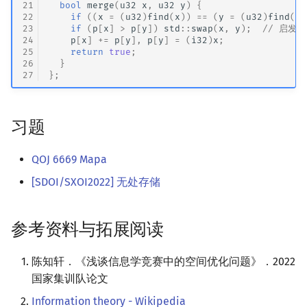
21
bool
merge
(
u32
x
,
u32
y
)
{
22
if
((
x
=
(
u32
)
find
(
x
))
==
(
y
=
(
u32
)
find
(
y
)
23
if
(
p
[
x
]
>
p
[
y
])
std
::
swap
(
x
,
y
);
// 启发
24
p
[
x
]
+=
p
[
y
],
p
[
y
]
=
(
i32
)
x
;
25
return
true
;
26
}
27
};
习题
QOJ 6669 Mapa
[SDOI/SXOI2022] 无处存储
参考资料与拓展阅读
陈知轩．《浅谈信息学竞赛中的空间优化问题》．2022
国家集训队论文
Information theory - Wikipedia