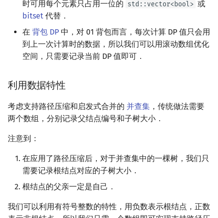
时可用每个元素只占用一位的
或
std::vector<bool>
矩阵树定理
Min_25 筛
bitset
代替．
LGV 引理
洲阁筛
在
背包 DP
中，对 01 背包而言，每次计算 DP 值只会用
到上一次计算时的数据，所以我们可以用滚动数组优化
最大团搜索算法
类欧几里德算法
空间，只需要记录当前 DP 值即可．
支配树
Meissel–Lehmer 算法
利用数据特性
图上随机游走
连分数
考虑支持路径压缩和启发式合并的
并查集
，传统做法需要
两个数组，分别记录父结点编号和子树大小．
Stern–Brocot 树与 Farey
注意到：
二次域
在应用了路径压缩后，对于并查集中的一棵树，我们只
需要记录根结点对应的子树大小．
Pell 方程
根结点的父亲一定是自己．
我们可以利用有符号整数的特性，用负数表示根结点，正数