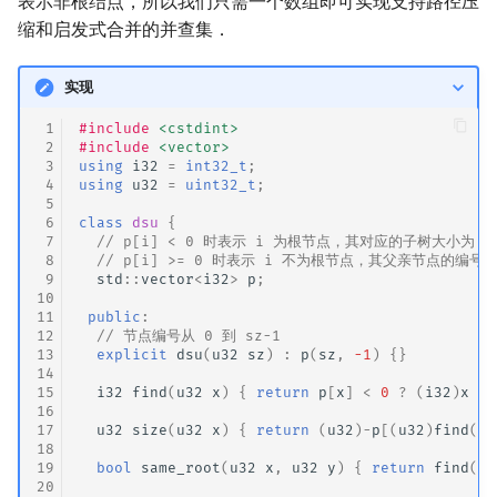
表示非根结点，所以我们只需一个数组即可实现支持路径压
缩和启发式合并的并查集．
实现
 1
#include
<cstdint>
 2
#include
<vector>
 3
using
i32
=
int32_t
;
 4
using
u32
=
uint32_t
;
 5
 6
class
dsu
{
 7
// p[i] < 0 时表示 i 为根节点，其对应的子树大小为 -p
 8
// p[i] >= 0 时表示 i 不为根节点，其父亲节点的编号为 
 9
std
::
vector
<
i32
>
p
;
10
11
public
:
12
// 节点编号从 0 到 sz-1
13
explicit
dsu
(
u32
sz
)
:
p
(
sz
,
-1
)
{}
14
15
i32
find
(
u32
x
)
{
return
p
[
x
]
<
0
?
(
i32
)
x
:
16
17
u32
size
(
u32
x
)
{
return
(
u32
)
-
p
[(
u32
)
find
(
x
)
18
19
bool
same_root
(
u32
x
,
u32
y
)
{
return
find
(
x
)
20