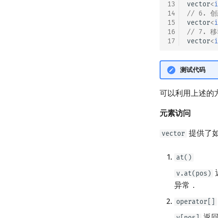
13
vector
<
i
14
// 6. 
15
vector
<
i
16
// 7. 
17
vector
<
i
测试代码
可以利用上述的
元素访问
提供了
vector
at()
v.at(pos)
异常．
operator[]
返回
v[pos]