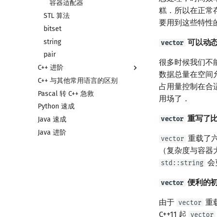
联合体
容器适配器
糕．所以在正常
STL 算法
指针
要用到这些特性
bitset
string
可以动
vector
pair
很多时候我们不能
C++ 进阶
数据总量在空间
C++ 与其他常用语言的区别
类
占用量控制在合
Pascal 转 C++ 急救
命名空间
用场了．
Python 速成
值类别
重写了比
vector
Java 速成
重载运算符
Java 进阶
引用
重载了
vector
常量
（复杂度与容器
新版 C++ 特性
会
std::string
Lambda 表达式
便利的
vector
pb_ds
编译优化
pb_ds 简介
由于
重
vector
堆
C++11 起
vector