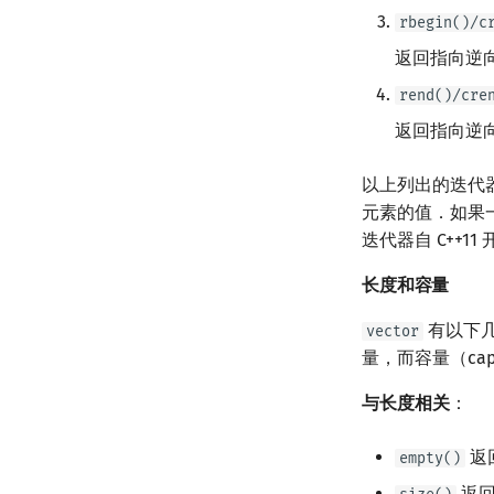
rbegin()/c
返回指向逆
rend()/cre
返回指向逆
以上列出的迭代
元素的值．如果
迭代器自 C++11
长度和容量
有以下
vector
量，而容量（ca
与长度相关
：
返
empty()
返回