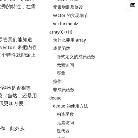
优秀的特性，在需
元素增删及修改
vector 的实现细节
vector<bool>
array(C++11)
．尽管我们能知道
为什么要用 array
来把内存
vector
成员函数
这个特性就能派上
隐式定义的成员函数
元素访问
容量
操作
个容器是否相等
非成员函数
较（当然，还是用
deque
贝更加方便．
deque 的使用方法
构造函数
元素访问
作．此外从
迭代器