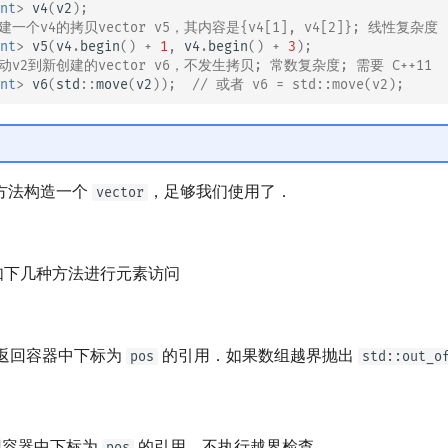
nt
>
v4
(
v2
);
创建一个v4的拷贝vector v5，其内容是{v4[1], v4[2]}; 线性复杂度
nt
>
v5
(
v4
.
begin
()
+
1
,
v4
.
begin
()
+
3
);
移动v2到新创建的vector v6，不发生拷贝; 常数复杂度; 需要 C++11
nt
>
v6
(
std
::
move
(
v2
));
// 或者 v6 = std::move(v2);
方法构造一个
，足够我们使用了．
vector
如下几种方法进行元素访问
返回容器中下标为
的引用．如果数组越界抛出
pos
std::out_o
容器中下标为
的引用．不执行越界检查．
pos