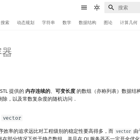
键入以开始
搜索
动态规划
字符串
数学
数据结构
图论
计算几何
容器
STL 提供的
内存连续的
、
可变长度
的数组（亦称列表）数据结
删除，以及常数复杂度的随机访问．
用
vector
对程序效率的追求远比对工程级别的稳定性要高得多，而
由
vector
率在部分情况下低于静态数组，并且在 OJ 服务器不一定开全优