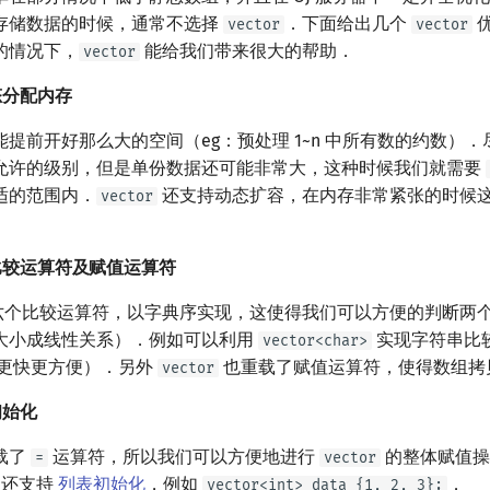
存储数据的时候，通常不选择
．下面给出几个
vector
vector
的情况下，
能给我们带来很大的帮助．
vector
态分配内存
提前开好那么大的空间（eg：预处理 1~n 中所有数的约数）
允许的级别，但是单份数据还可能非常大，这种时候我们就需要
适的范围内．
还支持动态扩容，在内存非常紧张的时候
vector
较运算符及赋值运算符
六个比较运算符，以字典序实现，这使得我们可以方便的判断两
大小成线性关系）．例如可以利用
实现字符串比
vector<char>
更快更方便）．另外
也重载了赋值运算符，使得数组拷
vector
初始化
载了
运算符，所以我们可以方便地进行
的整体赋值操
=
vector
还支持
列表初始化
，例如
．
vector<int> data {1, 2, 3};