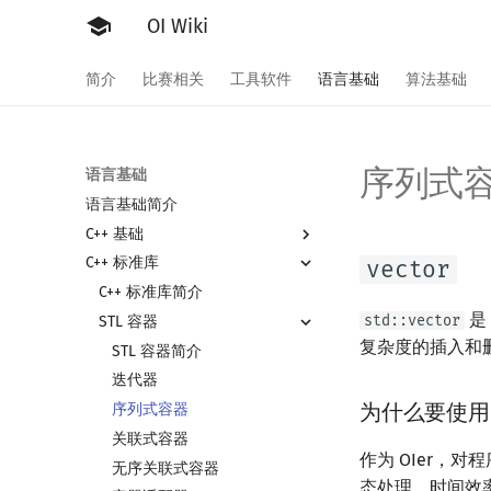
OI Wiki
简介
比赛相关
工具软件
语言基础
算法基础
序列式
语言基础
语言基础简介
C++ 基础
C++ 标准库
Hello, World!
vector
C++ 语法基础
C++ 标准库简介
是 
std::vector
变量
STL 容器
复杂度的插入和
运算
STL 容器简介
流程控制语句
迭代器
为什么要使
高级数据类型
分支
序列式容器
函数
循环
数组
关联式容器
作为 OIer，
文件操作
结构体
无序关联式容器
态处理，时间效