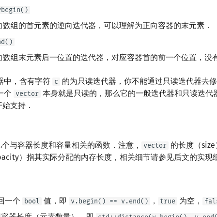
rbegin()
向数组的首元素的逆向迭代器，可以理解为正向容器的末元素．
nd()
向数组末元素后一位置的迭代器，对应容器首的前一个位置，没
器中，含有字符
的为只读迭代器，你不能通过只读迭代器去
c
一个
本身就是只读的，那么它的一般迭代器和只读迭代
vector
 开始支持．
几个与容器长度和容量相关的函数．注意，
的长度（siz
vector
pacity）指其实际分配的内存长度，相关细节请参见后文的实现
回一个
值，即
，
为空，
bool
v.begin() == v.end()
true
fal
容器长度（元素数量），即