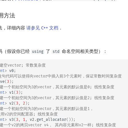
用方法
法，详细内容
请参见 C++ 文档
．
码（假设你已经
了
命名空间相关类型）：
using
std
创建空vector; 常数复杂度
nt
>
v0
;
. 这句代码可以使得向vector中插入前3个元素时，保证常数时间复杂度
ve
(
3
);
 创建一个初始空间为3的vector，其元素的默认值是0; 线性复杂度
nt
>
v1
(
3
);
 创建一个初始空间为3的vector，其元素的默认值是2; 线性复杂度
nt
>
v2
(
3
,
2
);
 创建一个初始空间为3的vector，其元素的默认值是1，
使用v2的空间配置器; 线性复杂度
nt
>
v3
(
3
,
1
,
v2
.
get_allocator
());
 创建一个v2的拷贝vector v4， 其内容元素和v2一样; 线性复杂度