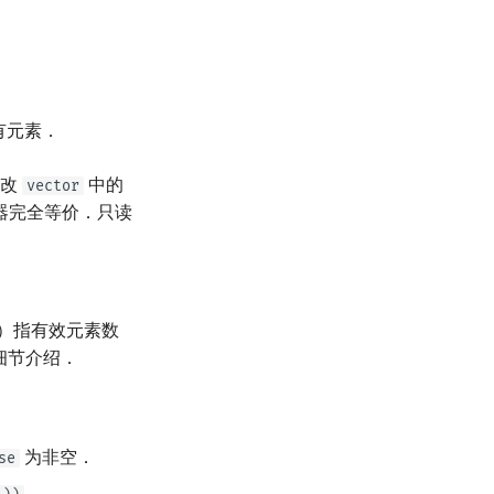
有元素．
修改
中的
vector
器完全等价．只读
e）指有效元素数
细节介绍．
为非空．
se
．