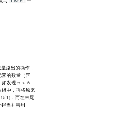
度与
一
insert
．
数量溢出的操作．
元素的数量（容
，如发现
，
𝑛
>
𝑁
n
>
N
数组中，再将原来
为
．而在末尾
𝑂
(
1
)
O
(
1
)
计得当并善用
．