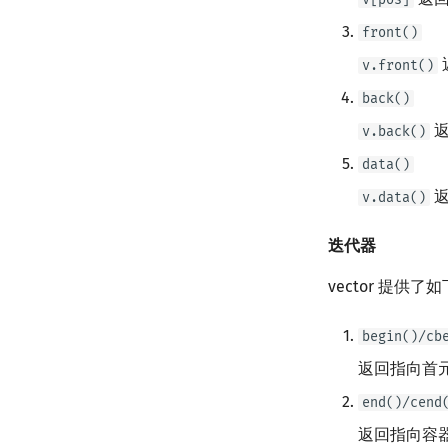
front()
v.front()
back()
返
v.back()
data()
v.data()
迭代器
vector 提供了
begin()/cb
返回指向首
end()/cend
返回指向容