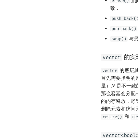
删
erase()
致．
push_back(
pop_back()
与另
swap()
的实
vector
的底层
vector
首先需要指明的
量）
是不一致
𝑁
N
那么容器会分配
的内存释放．尽
删除元素和访问
和
resize()
re
vector<bool