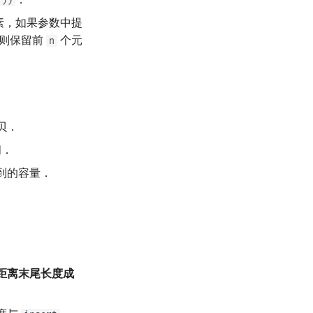
())
素，如果参数中提
则保留前
个元
n
贝．
间．
到的容量．
距离末尾长度成