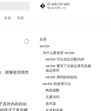
OI-wiki/OI-wiki
26.5k
4.7k
搜索
杂项
专题
目录
vector
为什么要使用 vector
vector 可以动态分配内存
vector 重写了比较运算符及赋
值运算符
构．能够提供线性
vector 便利的初始化
vector 的使用方法
构造函数
元素访问
迭代器
于其对内存的动
化的情况下更加糟
长度和容量