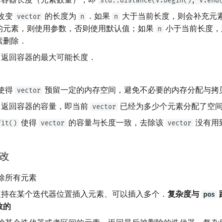
std::distance(v.begin(), v.end
改变
的长度为
．如果
大于当前长度，则会补充元
vector
n
n
的元素，则使用参数，否则使用默认值；如果
小于当前长度，
n
素删除．
返回容器的最大可能长度．
：
使得
预留一定的内存空间，避免不必要的内存分配与拷
vector
返回容器的容量，即当前
已经为多少个元素分配了空
vector
使得
的容量与长度一致，去除该
没有用
fit()
vector
vector
改
除所有元素
持在某个迭代器位置插入元素、可以插入多个．
复杂度与
pos
数的