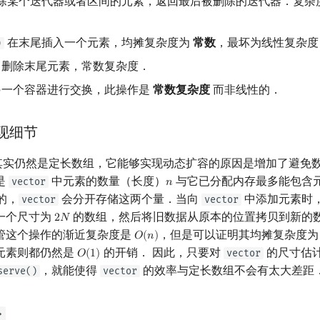
除某个迭代器或者区间的元素，返回最后被删除的迭代器．复杂
在末尾插入一个元素，均摊复杂度为
常数
，最坏为线性复杂度
)
删除末尾元素，常数复杂度．
一个容器进行交换，此操作是
常数复杂度
而非线性的．
现细节
其实仍然是定长数组，它能够实现动态扩容的原因是增加了避免
是
中元素的数量（长度）
与它已分配内存最多能包含
vector
𝑛
n
的，
会分开存储这两个量．当向
中添加元素时
vector
vector
一个尺寸为
的数组，然后将旧数据从原本的位置拷贝到新的
2
𝑁
2
N
管这个操作的渐近复杂度是
，但是可以证明其均摊复杂度
𝑂
(
𝑛
)
O
(
n
)
元素则都仍然是
的开销． 因此，只要对
的尺寸估
vector
𝑂
(
1
)
O
(
1
)
，就能使得
的效率与定长数组不会有太大差距
serve()
vector
>