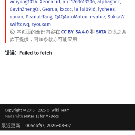
weiyong1024
,
Xeonacid
,
abc1763613206
,
alphagocc
,
GavinZhengOI
,
Gesrua
,
kxccc
,
lailai0916
,
lychees
,
ouuan
,
Peanut-Tang
,
QAQAutoMaton
,
r-value
,
SukkaW
,
swiftqwq
,
zyouxam
本页面的全部内容在
CC BY-SA 4.0
和
SATA
协议之条
款下提供，附加条款亦可能应用
Copyright © 2016 - 2026 OI Wiki Team
Made with
Material for MkDocs
最近更新：005c6f97, 2026-08-07