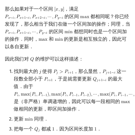
那么如果对于一个区间
，满足
[
𝑥
,
𝑦
]
[
x
,
y
]
的区间
都相同呢？你已经
𝑃
,
𝑃
,
𝑃
,
⋯
,
𝑃
m
a
x
P
x
∼
i
,
P
x
+
1
∼
i
,
P
x
+
2
∼
i
,
⋯
,
P
y
∼
i
max
𝑥
∼
𝑖
𝑥
+
1
∼
𝑖
𝑥
+
2
∼
𝑖
𝑦
∼
𝑖
发现了，那么相当于我们在做一个区间加的操作；同理，当
的区间
都想同时也是一个区间加
𝑃
,
𝑃
,
⋯
,
𝑃
m
i
n
P
x
∼
i
,
P
x
+
1
∼
i
,
⋯
,
P
y
∼
i
min
𝑥
∼
𝑖
𝑥
+
1
∼
𝑖
𝑦
∼
𝑖
的操作．同时，
和
的更新是相互独立的，因此可
m
a
x
m
i
n
max
min
以各自更新．
因此我们对
的维护可以这样描述：
𝑄
Q
找到最大的
使得
，那么显然，
这一
𝑗
𝑃
>
𝑃
𝑃
j
P
j
>
P
i
+
1
P
j
+
1
∼
i
𝑗
𝑖
+
1
𝑗
+
1
∼
𝑖
段数全部小于
，于是就需要更新
的最大
𝑃
𝑄
P
i
+
1
Q
j
+
1
∼
i
𝑖
+
1
𝑗
+
1
∼
𝑖
值．由于
𝑃
,
m
a
x
(
𝑃
,
𝑃
)
,
m
a
x
(
𝑃
,
𝑃
,
𝑃
)
,
⋯
,
m
a
x
(
𝑃
,
𝑃
,
⋯
,
P
i
,
max
(
P
i
,
P
i
−
1
)
,
max
(
P
i
,
P
i
−
1
,
P
i
−
2
)
,
⋯
,
max
(
P
i
,
P
i
−
1
,
⋯
,
P
j
+
1
)
𝑖
𝑖
𝑖
−
1
𝑖
𝑖
−
1
𝑖
−
2
𝑖
𝑖
−
1
是（非严格）单调递增的，因此可以每一段相同的
m
a
x
max
做相同的更新，即区间加操作．
更新
同理．
m
i
n
min
把每一个
都减
．因为区间长度加
．
𝑄
1
1
Q
j
1
1
𝑗