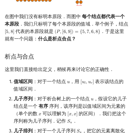
在图中我们没有标明本原段．而图中
每个结点都代表一个
本原段
．我们只标明了每个本原段的值域．举个例子，结点
代表的本原段就是
．于是这里
[
5
,
8
]
(
𝑃
,
[
6
,
9
]
)
=
{
5
,
7
,
6
,
8
}
[
5
,
8
]
(
P
,
[
6
,
9
]
)
=
{
5
,
7
,
6
,
8
}
就有一个问题：
什么是析点合点？
析点与合点
这里我们直接给出定义，稍候再来讨论它的正确性．
值域区间
：对于一个结点
，用
表示该结点的
𝑢
[
𝑢
,
𝑢
]
u
[
u
l
,
u
r
]
𝑙
𝑟
值域区间．
儿子序列
：对于析合树上的一个结点
，假设它的儿子
𝑢
u
结点是一个
有序
序列，该序列是以值域区间为元素的
（单个的数
可以理解为
的区间）．我们把这个
𝑥
[
𝑥
,
𝑥
]
x
[
x
,
x
]
序列称为儿子序列．记作
．
𝑆
S
u
𝑢
儿子排列
：对于一个儿子序列
，把它的元素离散化
𝑆
S
u