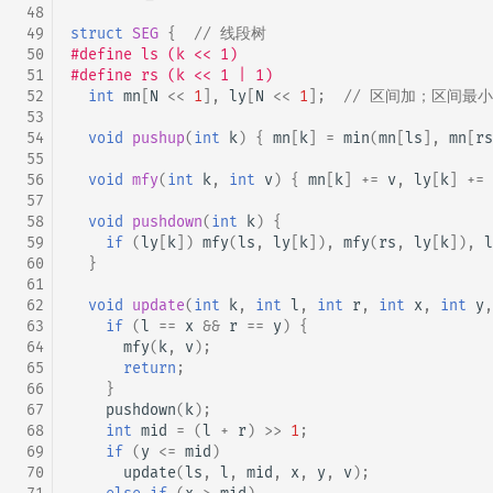
 48
 49
struct
SEG
{
// 线段树
 50
#define ls (k << 1)
 51
#define rs (k << 1 | 1)
 52
int
mn
[
N
<<
1
],
ly
[
N
<<
1
];
// 区间加；区间最
 53
 54
void
pushup
(
int
k
)
{
mn
[
k
]
=
min
(
mn
[
ls
],
mn
[
rs
 55
 56
void
mfy
(
int
k
,
int
v
)
{
mn
[
k
]
+=
v
,
ly
[
k
]
+=
 57
 58
void
pushdown
(
int
k
)
{
 59
if
(
ly
[
k
])
mfy
(
ls
,
ly
[
k
]),
mfy
(
rs
,
ly
[
k
]),
l
 60
}
 61
 62
void
update
(
int
k
,
int
l
,
int
r
,
int
x
,
int
y
,
 63
if
(
l
==
x
&&
r
==
y
)
{
 64
mfy
(
k
,
v
);
 65
return
;
 66
}
 67
pushdown
(
k
);
 68
int
mid
=
(
l
+
r
)
>>
1
;
 69
if
(
y
<=
mid
)
 70
update
(
ls
,
l
,
mid
,
x
,
y
,
v
);