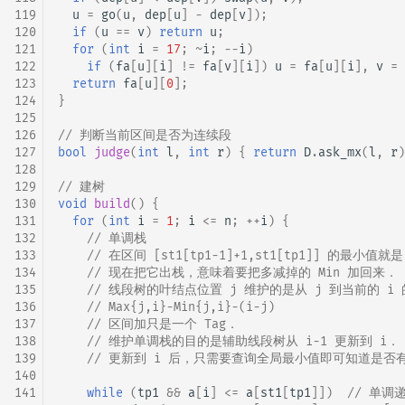
119
u
=
go
(
u
,
dep
[
u
]
-
dep
[
v
]);
120
if
(
u
==
v
)
return
u
;
121
for
(
int
i
=
17
;
~
i
;
--
i
)
122
if
(
fa
[
u
][
i
]
!=
fa
[
v
][
i
])
u
=
fa
[
u
][
i
],
v
=
123
return
fa
[
u
][
0
];
124
}
125
126
// 判断当前区间是否为连续段
127
bool
judge
(
int
l
,
int
r
)
{
return
D
.
ask_mx
(
l
,
r
)
128
129
// 建树
130
void
build
()
{
131
for
(
int
i
=
1
;
i
<=
n
;
++
i
)
{
132
// 单调栈
133
// 在区间 [st1[tp1-1]+1,st1[tp1]] 的最小值就是 
134
// 现在把它出栈，意味着要把多减掉的 Min 加回来．
135
// 线段树的叶结点位置 j 维护的是从 j 到当前的 i 
136
// Max{j,i}-Min{j,i}-(i-j)
137
// 区间加只是一个 Tag．
138
// 维护单调栈的目的是辅助线段树从 i-1 更新到 i．
139
// 更新到 i 后，只需要查询全局最小值即可知道是否
140
141
while
(
tp1
&&
a
[
i
]
<=
a
[
st1
[
tp1
]])
// 单调