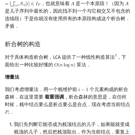
𝑟
，也就意味着
是一个本原段！（因为
⋃
=
𝑆
[
𝑖
]
∈
𝐼
𝐴
𝐴
A
A
𝑢
𝑃
𝑖
=
𝑙
是儿子序列中最长的，因此找不到一个与它相交又不包含的
连续段）于是你就没有使用所有的本原段构成这个析合树．
矛盾．
析合树的构造
1
对于具体构造析合树，LCA 提供了一种线性构造算法
，下
面给出一种比较好懂的
算法．
𝑂
(
𝑛
l
o
g
𝑛
)
O
(
n
log
n
)
增量法
我们考虑增量法．用一个栈维护前
个元素构成的析合
𝑖
−
1
i
−
1
森林．在这里需要
着重强调
，析合森林的意思是，在任何
时候，栈中结点要么是析点要么是合点．现在考虑当前结点
．
𝑃
P
i
𝑖
我们先判断它能否成为栈顶结点的儿子，如果能就变成
栈顶的儿子，然后把栈顶取出，作为当前结点．重复上