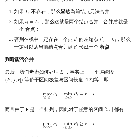
<
𝑙
𝑃
𝑡
<
l
P
i
t
𝑖
如果
不存在，那么显然当前结点无法合并；
𝐿
L
i
𝑖
如果
，那么这就是两个结点合并，合并后就是
𝑡
=
𝐿
t
l
=
L
i
𝑙
𝑖
一个
合点
；
否则在栈中一定存在一个点
的左端点
，那么
′
′
𝑡
𝑡
=
𝐿
t
′
t
′
l
=
L
i
𝑙
𝑖
一定可以从当前结点合并到
形成一个
析点
；
′
𝑡
t
′
判断能否合并
最后，我们考虑如何处理
．事实上，一个连续段
𝐿
L
i
𝑖
等价于区间极差与区间长度 -1 相等．即
(
𝑃
,
[
𝑙
,
𝑟
]
)
(
P
,
[
l
,
r
]
)
max
l
≤
i
≤
r
P
i
−
min
l
≤
i
≤
r
P
i
=
r
−
l
m
a
x
𝑃
−
m
i
n
𝑃
=
𝑟
−
𝑙
𝑖
𝑖
𝑙
≤
𝑖
≤
𝑟
𝑙
≤
𝑖
≤
𝑟
而且由于 P 是一个排列，因此对于任意的区间
都有
[
𝑙
,
𝑟
]
[
l
,
r
]
max
l
≤
i
≤
r
P
i
−
min
l
≤
i
≤
r
P
i
≥
r
−
l
m
a
x
𝑃
−
m
i
n
𝑃
≥
𝑟
−
𝑙
𝑖
𝑖
𝑙
≤
𝑖
≤
𝑟
𝑙
≤
𝑖
≤
𝑟