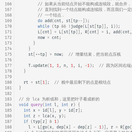
166
// 如果从当前结点开始不能构成连续段，就合并．
167
// 直到找到一个结点能构成连续段．而且我们一
168
// 一个结点．
169
do
add
(
cnt
,
st
[
tp
--
]);
170
while
(
tp
&&
!
judge
(
L
[
st
[
tp
]],
i
));
171
L
[
cnt
]
=
L
[
st
[
tp
]],
R
[
cnt
]
=
i
,
add
(
cnt
,
172
now
=
cnt
;
173
}
174
}
175
st
[
++
tp
]
=
now
;
// 增量结束，把当前点压栈
176
177
T
.
update
(
1
,
1
,
n
,
1
,
i
,
-1
);
// 因为区间右
178
}
179
180
rt
=
st
[
1
];
// 栈中最后剩下的点是根结点
181
}
182
183
// 分 lca 为析或和，这里把叶子看成析的
184
void
query
(
int
l
,
int
r
)
{
185
int
x
=
id
[
l
],
y
=
id
[
r
];
186
int
z
=
lca
(
x
,
y
);
187
if
(
typ
[
z
]
&
1
)
188
l
=
L
[
go
(
x
,
dep
[
x
]
-
dep
[
z
]
-
1
)],
r
=
R
[
go
(