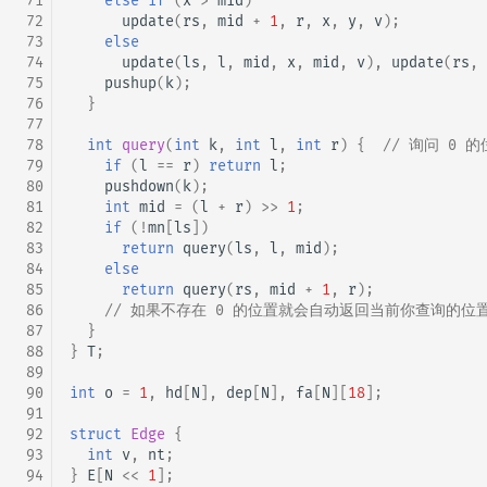
 71
else
if
(
x
>
mid
)
 72
update
(
rs
,
mid
+
1
,
r
,
x
,
y
,
v
);
 73
else
 74
update
(
ls
,
l
,
mid
,
x
,
mid
,
v
),
update
(
rs
,
 75
pushup
(
k
);
 76
}
 77
 78
int
query
(
int
k
,
int
l
,
int
r
)
{
// 询问 0 
 79
if
(
l
==
r
)
return
l
;
 80
pushdown
(
k
);
 81
int
mid
=
(
l
+
r
)
>>
1
;
 82
if
(
!
mn
[
ls
])
 83
return
query
(
ls
,
l
,
mid
);
 84
else
 85
return
query
(
rs
,
mid
+
1
,
r
);
 86
// 如果不存在 0 的位置就会自动返回当前你查询的位
 87
}
 88
}
T
;
 89
 90
int
o
=
1
,
hd
[
N
],
dep
[
N
],
fa
[
N
][
18
];
 91
 92
struct
Edge
{
 93
int
v
,
nt
;
 94
}
E
[
N
<<
1
];