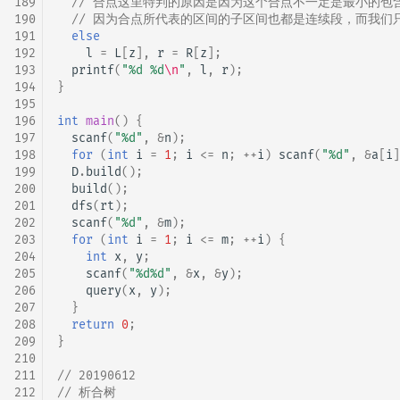
189
// 合点这里特判的原因是因为这个合点不一定是最小的包含
190
// 因为合点所代表的区间的子区间也都是连续段，而我们
191
else
192
l
=
L
[
z
],
r
=
R
[
z
];
193
printf
(
"%d %d
\n
"
,
l
,
r
);
194
}
195
196
int
main
()
{
197
scanf
(
"%d"
,
&
n
);
198
for
(
int
i
=
1
;
i
<=
n
;
++
i
)
scanf
(
"%d"
,
&
a
[
i
]
199
D
.
build
();
200
build
();
201
dfs
(
rt
);
202
scanf
(
"%d"
,
&
m
);
203
for
(
int
i
=
1
;
i
<=
m
;
++
i
)
{
204
int
x
,
y
;
205
scanf
(
"%d%d"
,
&
x
,
&
y
);
206
query
(
x
,
y
);
207
}
208
return
0
;
209
}
210
211
// 20190612
212
// 析合树