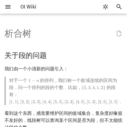
OI Wiki
键
入
析合树
Getting Started
比赛相关简介
工具软件简介
语言基础简介
算法基础简介
搜索部分简介
动态规划部分简介
字符串部分简介
数学部分简介
并查集
堆简介
分块思想
线段树基础
二叉搜索树 & 平衡树
可持久化数据结构简介
线段树套线段树
Link Cut Tree
关于段的问题
图论部分简介
计算几何部分简介
杂项简介
RMQ
OI 赛事与赛制
题型概述
读入、输出优化
Vim
评测工具简介
Testlib 简介
Hello, World!
C++ 标准库简介
类
复杂度简介
排序简介
DP 优化简介
后缀数组简介
数字系统简介
数论基础
多项式与生成函数简介
排列组合
线性代数简介
线性规划基础
基本概念
基本概念
博弈论简介
插值
树基础
最短路
最小生成树
强连通分量
网络流简介
图匹配
离线算法简介
随机函数
以
开
关于本项目
赛事
代码编辑工具
C++ 基础
复杂度
DFS（搜索）
动态规划基础
字符串基础
布尔代数
并查集复杂度
二叉堆
块状数组
线段树合并 & 分裂
Treap
可持久化线段树
平衡树套线段树
全局平衡二叉树
连续段
图论相关概念
二维计算几何基础
离散化
并查集应用
ICPC/CCPC 赛事与赛制
交互题
分段打表
Emacs
Arbiter
通用
C++ 语法基础
STL 容器
命名空间
均摊复杂度
选择排序
单调队列/单调栈优化
最优原地后缀排序算法
进位制
模算术简介
代数基本定理
抽屉原理
向量
单纯形法
群论
条件概率与独立性
公平组合游戏
数值积分
树的直径
差分约束
最小树形图
双连通分量
最大流
二分图最大匹配
CDQ 分治
随机化技巧
关于段的问题
始
如何参与
题型
评测工具
C++ 标准库
枚举
BFS（搜索）
记忆化搜索
标准库
数字系统
配对堆
块状链表
李超线段树
Splay 树
可持久化块状数组
线段树套平衡树
Euler Tour Tree
图的存储
三维计算几何基础
双指针
括号序列
排列与连续段
常见错误
VS Code
Cena
Generator
变量
STL 算法
值类别
冒泡排序
斜率优化
平衡三进制
素数
快速傅里叶变换
容斥原理
内积和外积
环论
随机变量
零和游戏
高斯消元
树的中心
k 短路
最小直径生成树
割点和桥
最小割
二分图最大权匹配
整体二分
爬山算法
我们由一个小清新的问题引入：
搜
OI Wiki 不是什么
学习路线
命令行
C++ 进阶
模拟
双向搜索
背包 DP
字符串匹配
位操作
左偏树
树分块
猫树
WBLT
可持久化平衡树
树状数组套权值线段树
Top Tree
DFS（图论）
距离
离线算法
线段树与离线询问
连续段的运算
常见技巧
Atom
CCR Plus
Validator
运算
bitset
重载运算符
插入排序
四边形不等式优化
格雷码
最大公约数
快速数论变换
斐波那契数列
矩阵
域论
随机变量的数字特征
非公平组合游戏
牛顿迭代法
树的重心
同余最短路
圆方树
费用流
一般图最大匹配
莫队算法
模拟退火
索
对于一个
的排列，我们称一个值域连续的区间为
1
−
𝑛
1
−
n
段．问一个排列的段的个数．比如，
的段
{
5
,
3
,
4
,
1
,
2
}
{
5
,
3
,
4
,
1
,
2
}
格式手册
学习资源
命令行编译与调试
C++ 与其他常用语言的区别
递归 & 分治
启发式搜索
区间 DP
字符串哈希
二进制集合操作
Sqrt Tree
区间最值操作 & 区间历史最
替罪羊树
可持久化字典树
分块套树状数组
BFS（图论）
Pick 定理
分数规划
连续段的性质
Eclipse
Lemon
Interactor
流程控制语句
string
引用
计数排序
Slope Trick 优化
欧拉函数
快速沃尔什变换
错位排列
初等变换
Schreier–Sims 算法
概率不等式
最近公共祖先
点/边连通度
上下界网络流
一般图最大权匹配
有：
值
．
[
1
,
1
]
,
[
2
,
2
]
,
[
3
,
3
]
,
[
4
,
4
]
,
[
5
,
5
]
,
[
2
,
3
]
,
[
4
,
5
]
,
[
1
,
3
]
,
[
2
,
5
]
,
[
1
,
5
]
[
1
,
1
]
,
[
2
,
2
]
,
[
3
,
3
]
,
[
4
,
4
]
,
[
5
,
5
]
,
[
2
,
3
]
,
[
4
,
5
]
,
[
1
,
3
]
,
[
2
,
5
]
,
[
1
,
5
]
数学符号表
技巧
编译器
Pascal 转 C++ 急救
贪心
A*
DAG 上的 DP
字典树 (Trie)
高精度计算
笛卡尔树
可持久化可并堆
析合树
树上问题
三角剖分
随机化
Notepad++
Checker
高级数据类型
pair
常量
基数排序
WQS 二分
筛法
Chirp Z 变换
卡特兰数
行列式
树链剖分
Stoer–Wagner 算法
稳定匹配
看到这个东西，感觉要维护区间的值域集合，复杂度好像挺
Kinetic Tournament Tree
不友好的．线段树可以查询某个区间是否为段，但不太能统
F.A.Q.
出题
WSL (Windows 10)
Python 速成
排序
迭代加深搜索
树形 DP
前缀函数与 KMP 算法
快速幂
Size Balanced Tree
有向无环图
凸包
悬线法
本原段
Kate
函数
新版 C++ 特性
快速排序
状态设计优化
分解质因数
多项式牛顿迭代
斯特林数
线性空间
树上启发式合并