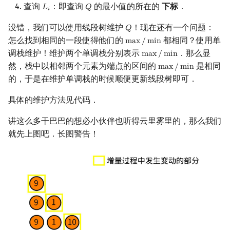
查询
：即查询
的最小值的所在的
下标
．
𝐿
𝑄
L
i
Q
𝑖
没错，我们可以使用线段树维护
！现在还有一个问题：
𝑄
Q
怎么找到相同的一段使得他们的
都相同？使用单
m
a
x
/
m
i
n
max
/
min
调栈维护！维护两个单调栈分别表示
．那么显
m
a
x
/
m
i
n
max
/
min
然，栈中以相邻两个元素为端点的区间的
是相同
m
a
x
/
m
i
n
max
/
min
的，于是在维护单调栈的时候顺便更新线段树即可．
具体的维护方法见代码．
讲这么多干巴巴的想必小伙伴也听得云里雾里的，那么我们
就先上图吧．长图警告！