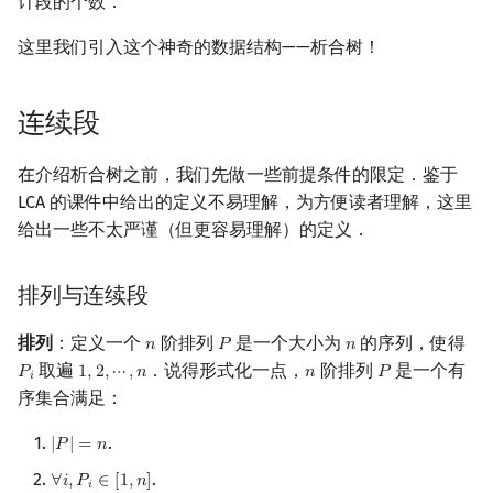
计段的个数．
镜像站列表
Special Judge
Java 速成
前缀和 & 差分
IDA*
状压 DP
Boyer–Moore 算法
置换和排列
AVL 树
拓扑排序
扫描线
有限状态自动机
析点与合点
Dev-C++
文件操作
Lambda 表达式
归并排序
裴蜀定理 & 一次不定方程
多项式多点求值|快速插值
贝尔数
线性基
虚树
这里我们引入这个神奇的数据结构——析合树！
致谢
Testlib
Java 进阶
二分
回溯法
数位 DP
Z 函数（扩展 KMP）
弧度制与坐标系
红黑树
最短路问题
旋转卡壳
计算理论基础
析点与合点的性质
CLion
pb_ds
堆排序
费马小定理 & 欧拉定理
多项式初等函数
伯努利数
线性映射
树分治
连续段
Polygon
倍增
Dancing Links
插头 DP
AC 自动机
复数
左偏红黑树
生成树问题
半平面交
字节顺序
析合树的构造
Geany
编译优化
桶排序
模逆元
常系数齐次线性递推
Entringer Number
特征多项式
动态树分治
在介绍析合树之前，我们先做一些前提条件的限定．鉴于
OJ 工具
构造
Alpha–Beta 剪枝
计数 DP
后缀数组 (SA)
数论
AA 树
斯坦纳树
平面最近点对
约瑟夫问题
增量法
Xcode
希尔排序
线性同余方程
多项式平移|连续点值平移
Eulerian Number
对角化
AHU 算法
LCA 的课件中给出的定义不易理解，为方便读者理解，这里
给出一些不太严谨（但更容易理解）的定义．
LaTeX 入门
优化
动态 DP
后缀自动机 (SAM)
多项式与生成函数
拆点
随机增量法
表达式求值
具体的策略
GUIDE
锦标赛排序
中国剩余定理
符号化方法
分拆数
Jordan标准型
树哈希
排列与连续段
Git
概率 DP
后缀平衡树
组合数学
连通性相关
反演变换
在一台机器上规划任务
判断能否合并
Sublime Text
Tim 排序
升幂引理
Lagrange 反演
范德蒙德卷积
树上随机游走
排列
：定义一个
阶排列
是一个大小为
的序列，使得
𝑛
𝑃
𝑛
n
P
n
DP 套 DP
广义后缀自动机
线性代数
环计数问题
计算几何杂项
主元素问题
实现
CP Editor
排序相关 STL
阶乘取模
形式幂级数复合|复合逆
Pólya 计数
取遍
．说得形式化一点，
阶排列
是一个有
𝑃
1
,
2
,
⋯
,
𝑛
𝑛
𝑃
P
i
1
,
2
,
⋯
,
n
n
P
𝑖
序集合满足：
DP 优化
后缀树
线性规划
参考文献与链接
最小环
Garsia–Wachs 算法
Code::Blocks
排序应用
卢卡斯定理
普通生成函数
图论计数
.
|
𝑃
|
=
𝑛
|
P
|
=
n
其它 DP 方法
Manacher
抽象代数
2-SAT
15-puzzle
同余方程
指数生成函数
.
∀
𝑖
,
𝑃
∈
[
1
,
𝑛
]
∀
i
,
P
i
∈
[
1
,
n
]
𝑖