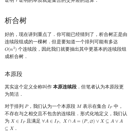
证明？证明的本质就是集合的交并差的运算．
析合树
好的，现在讲到重点了．你可能已经猜到了，析合树正是由
连续段组成的一棵树．但是要知道一个排列可能有多达
个连续段，因此我们就要抽出其中更基本的连续段组
2
𝑂
(
𝑛
)
O
(
n
2
)
成析合树．
本原段
其实这个定义全称叫作
本原连续段
．但笔者认为本原段更
为简洁．
对于排列
，我们认为一个本原段
表示在集合
中，
𝑃
𝑀
𝐼
P
M
I
P
𝑃
不存在与之相交且不包含的连续段．形式化地定义，我们认
为
且满足
𝑋
∈
𝐼
∀
𝐴
∈
𝐼
,
𝑋
∩
𝐴
=
(
𝑃
,
∅
)
∨
𝑋
⊆
𝐴
∨
𝐴
X
∈
I
P
∀
A
∈
I
P
,
X
∩
A
=
(
P
,
∅
)
∨
X
⊆
A
∨
A
⊆
X
𝑃
𝑃
．
⊆
𝑋