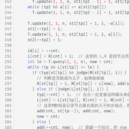
142
T
.
update
(
1
,
1
,
n
,
st1
[
tp1
-
1
]
+
1
,
st1
[
tp
143
while
(
tp2
&&
a
[
i
]
>=
a
[
st2
[
tp2
]])
144
T
.
update
(
1
,
1
,
n
,
st2
[
tp2
-
1
]
+
1
,
st2
[
tp
145
146
T
.
update
(
1
,
1
,
n
,
st1
[
tp1
]
+
1
,
i
,
-
a
[
i
]);
147
st1
[
++
tp1
]
=
i
;
148
T
.
update
(
1
,
1
,
n
,
st2
[
tp2
]
+
1
,
i
,
a
[
i
]);
149
st2
[
++
tp2
]
=
i
;
150
151
id
[
i
]
=
++
cnt
;
152
L
[
cnt
]
=
R
[
cnt
]
=
i
;
// 这里的 L,R 是指节
153
int
le
=
T
.
query
(
1
,
1
,
n
),
now
=
cnt
;
154
while
(
tp
&&
L
[
st
[
tp
]]
>=
le
)
{
155
if
(
typ
[
st
[
tp
]]
&&
judge
(
M
[
st
[
tp
]],
i
))
{
156
// 判断是否能成为儿子，如果能就做
157
R
[
st
[
tp
]]
=
i
,
M
[
st
[
tp
]]
=
L
[
now
],
add
(
s
158
}
else
if
(
judge
(
L
[
st
[
tp
]],
i
))
{
159
typ
[
++
cnt
]
=
1
;
// 合点一定是被这样建出来
160
L
[
cnt
]
=
L
[
st
[
tp
]],
R
[
cnt
]
=
i
,
M
[
cnt
]
=
161
// 这里M数组是记录节点最右面的儿子的左端点
162
add
(
cnt
,
st
[
tp
--
]),
add
(
cnt
,
now
);
163
now
=
cnt
;
164
}
else
{
165
add
(
++
cnt
,
now
);
// 新建一个结点，把 now