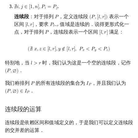
.
回文树
概率论
欧拉图
Kahan 求和
∄
𝑖
,
𝑗
∈
[
1
,
𝑛
]
,
𝑃
=
𝑃
二次剩余
∄
i
,
j
∈
[
1
,
n
]
,
P
i
=
P
j
𝑖
𝑗
连续段
：对于排列
，定义连续段
表示一个
𝑃
(
𝑃
,
[
𝑙
,
𝑟
]
)
P
(
P
,
[
l
,
r
]
)
序列自动机
博弈论
哈密顿图
珂朵莉树/颜色段均摊
阶 & 原根
区间
，要求
值域是连续的．说得更形式化一
[
𝑙
,
𝑟
]
𝑃
[
l
,
r
]
P
l
∼
r
𝑙
∼
𝑟
点，对于排列
，连续段表示一个区间
满足：
𝑃
[
𝑙
,
𝑟
]
P
[
l
,
r
]
最小表示法
数值算法
二分图
空间优化简介
离散对数
(
∄
x
,
z
∈
[
l
,
r
]
,
y
∉
[
l
,
r
]
,
P
x
<
P
y
<
P
z
)
(
∄
𝑥
,
𝑧
∈
[
𝑙
,
𝑟
]
,
𝑦
∉
[
𝑙
,
𝑟
]
,
𝑃
<
𝑃
<
𝑃
)
𝑥
𝑦
𝑧
Lyndon 分解
序理论
平面图
高次剩余 & 单位根
特别地，当
时，我们认为这是一个空的连续段，记作
𝑙
>
𝑟
l
>
r
Main–Lorentz 算法
杨氏矩阵
弦图
数论分块
．
(
𝑃
,
∅
)
(
P
,
∅
)
拟阵
图的着色
狄利克雷卷积
我们称排列
的所有连续段的集合为
，并且我们认为
𝑃
𝐼
P
I
P
𝑃
．
(
𝑃
,
∅
)
∈
𝐼
(
P
,
∅
)
∈
I
P
𝑃
Berlekamp–Massey 算法
网络流
莫比乌斯反演
连续段的运算
图的匹配
杜教筛
连续段是依赖区间和值域定义的，于是我们可以定义连续段
Prüfer 序列
Powerful Number 筛
的交并差的运算．