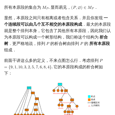
所有本原段的集合为
. 显而易见，
．
𝑀
(
𝑃
,
∅
)
∈
𝑀
M
P
(
P
,
∅
)
∈
M
P
𝑃
𝑃
显然，本原段之间只有相离或者包含关系．并且你发现
一
个连续段可以由几个互不相交的本原段构成
．最大的本原段
就是整个排列本身，它包含了其他所有本原段，因此我们认
为本原段可以构成一个树形结构，我们称这个结构为
析合
树
．更严格地说，排列
的析合树由排列
的
所有本原段
𝑃
𝑃
P
P
组成．
前面干讲这么多的定义，不来点图怎么行．考虑排列
𝑃
P
=
{
9
,
1
,
10
. 它的本原段构成的析合树如
=
{
9
,
1
,
1
0
,
3
,
2
,
5
,
7
,
6
,
8
,
4
}
下：