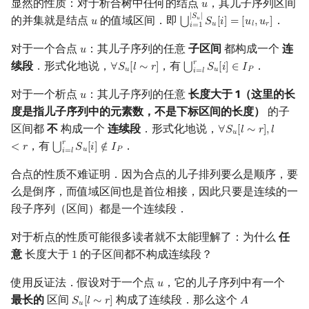
显然的性质：对于析合树中任何的结点
，其儿子序列区间
𝑢
u
|
𝑆
|
的并集就是结点
的值域区间．即
．
𝑢
⋃
𝑢
𝑆
[
𝑖
]
=
[
𝑢
,
𝑢
]
u
⋃
i
=
1
|
S
u
|
S
u
[
i
]
=
[
u
l
,
u
r
]
𝑢
𝑙
𝑟
𝑖
=
1
对于一个合点
：其儿子序列的任意
子区间
都构成一个
连
𝑢
u
𝑟
续段
．形式化地说，
，有
．
⋃
∀
𝑆
[
𝑙
∼
𝑟
]
𝑆
[
𝑖
]
∈
𝐼
∀
S
u
[
l
∼
r
]
⋃
i
=
l
r
S
u
[
i
]
∈
I
P
𝑢
𝑢
𝑃
𝑖
=
𝑙
对于一个析点
：其儿子序列的任意
长度大于 1（这里的长
𝑢
u
度是指儿子序列中的元素数，不是下标区间的长度）
的子
区间都
不
构成一个
连续段
．形式化地说，
∀
𝑆
[
𝑙
∼
𝑟
]
,
𝑙
∀
S
u
[
l
∼
r
]
,
l
<
r
𝑢
𝑟
，有
．
⋃
<
𝑟
𝑆
[
𝑖
]
∉
𝐼
⋃
i
=
l
r
S
u
[
i
]
∉
I
P
𝑢
𝑃
𝑖
=
𝑙
合点的性质不难证明．因为合点的儿子排列要么是顺序，要
么是倒序，而值域区间也是首位相接，因此只要是连续的一
段子序列（区间）都是一个连续段．
对于析点的性质可能很多读者就不太能理解了：为什么
任
意
长度大于
的子区间都不构成连续段？
1
1
使用反证法．假设对于一个点
，它的儿子序列中有一个
𝑢
u
最长的
区间
构成了连续段．那么这个
𝑆
[
𝑙
∼
𝑟
]
𝐴
S
u
[
l
∼
r
]
A
=
⋃
i
=
l
r
S
u
[
i
]
𝑢