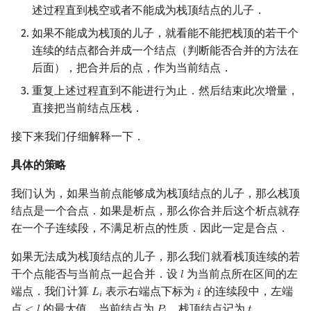
述过程直到栈空或者不能成为栈顶结点的儿子．
如果不能成为栈顶的儿子，就看能不能把栈顶的若干个
连续的结点都合并成一个结点（判断能否合并的方法在
后面），把合并后的点，作为当前结点．
重复上述过程直到不能进行为止．然后结束此次增量，
直接把当前结点压栈．
接下来我们仔细解释一下．
具体的策略
我们认为，如果当前点能够成为栈顶结点的儿子，那么栈顶
结点是一个合点．如果是析点，那么你合并后这个析点就存
在一个子连续段，不满足析点的性质．因此一定是合点．
如果无法成为栈顶结点的儿子，那么我们就看栈顶连续的若
干个点能否与当前点一起合并．设
为当前点所在区间的左
𝑙
l
端点．我们计算
表示右端点下标为
的连续段中，左端
𝐿
𝑖
L
i
i
𝑖
点
的最大值．当前结点为
，栈顶结点记为
．