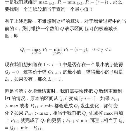
于是我们就维护
，那么
m
a
x
𝑃
−
m
i
n
𝑃
−
(
𝑟
−
𝑙
)
max
l
≤
i
≤
r
P
i
−
min
l
≤
i
≤
r
P
i
−
(
r
−
l
)
𝑙
≤
𝑖
≤
𝑟
𝑖
𝑙
≤
𝑖
≤
𝑟
𝑖
要找到一个连续段相当于查询一个最小值！
有了上述思路，不难想到这样的算法．对于增量过程中的当
前的
，我们维护一个数组
表示区间
的极差减长
𝑖
𝑄
[
𝑗
,
𝑖
]
i
Q
[
j
,
i
]
度．即
Q
j
=
max
j
≤
k
≤
i
P
k
−
min
j
≤
k
≤
i
P
k
−
(
i
−
j
)
,
0
<
j
<
i
𝑄
=
m
a
x
𝑃
−
m
i
n
𝑃
−
(
𝑖
−
𝑗
)
,
0
<
𝑗
<
𝑖
𝑗
𝑘
𝑘
𝑗
≤
𝑘
≤
𝑖
𝑗
≤
𝑘
≤
𝑖
现在我们想知道在
中是否存在一个最小的
使得
1
∼
𝑖
−
1
𝑗
1
∼
i
−
1
j
．这等价于求
的最小值．求得最小的
就是
𝑄
=
0
𝑄
𝑗
Q
j
=
0
Q
1
∼
i
−
1
j
𝑗
1
∼
𝑖
−
1
．如果没有，那么
．
𝐿
𝐿
=
𝑖
L
i
L
i
=
i
𝑖
𝑖
但是当第
次增量结束时，我们需要快速把
数组更新到
𝑖
𝑄
i
Q
i+1 的情况．原本的区间从
变成
，如果
[
𝑗
,
𝑖
]
[
𝑗
,
𝑖
+
1
]
𝑃
[
j
,
i
]
[
j
,
i
+
1
]
P
i
+
1
>
max
𝑖
+
1
或者
都会造成
发生变化．如何变
>
m
a
x
𝑃
<
m
i
n
𝑄
P
i
+
1
<
min
Q
j
𝑖
+
1
𝑗
化？如果
，相当于我们把
先减掉
再加
𝑃
>
m
a
x
𝑄
m
a
x
P
i
+
1
>
max
Q
j
max
𝑖
+
1
𝑗
上
就完成了
的更新；
同理，相当于
𝑃
𝑄
𝑃
<
m
i
n
𝑄
P
i
+
1
Q
j
P
i
+
1
<
min
Q
j
=
Q
j
𝑖
+
1
𝑗
𝑖
+
1
𝑗
.
=
𝑄
+
m
i
n
−
𝑃
𝑗
𝑖
+
1