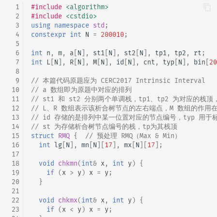
  1
#include
<algorithm>
  2
#include
<cstdio>
  3
using
namespace
std
;
  4
constexpr
int
N
=
200010
;
  5
  6
int
n
,
m
,
a
[
N
],
st1
[
N
],
st2
[
N
],
tp1
,
tp2
,
rt
;
  7
int
L
[
N
],
R
[
N
],
M
[
N
],
id
[
N
],
cnt
,
typ
[
N
],
bin
[
20
  8
  9
// 本篇代码原题应为 CERC2017 Intrinsic Interval
 10
// a 数组即为原题中对应的排列
 11
// st1 和 st2 分别两个单调栈，tp1、tp2 为对应的栈
 12
// L、R 数组表示该析合树节点的左右端点，M 数组的作用
 13
// id 存储的是排列中某一位置对应的节点编号，typ 用
 14
// st 为存储析合树节点编号的栈，tp为其栈顶
 15
struct
RMQ
{
// 预处理 RMQ（Max & Min）
 16
int
lg
[
N
],
mn
[
N
][
17
],
mx
[
N
][
17
];
 17
 18
void
chkmn
(
int
&
x
,
int
y
)
{
 19
if
(
x
>
y
)
x
=
y
;
 20
}
 21
 22
void
chkmx
(
int
&
x
,
int
y
)
{
 23
if
(
x
<
y
)
x
=
y
;