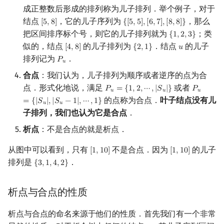
𝑢
成正整数后形成的排列称为儿子排列．举个例子，对于
结点
，它的儿子序列为
，那么
[
5
,
8
]
{
[
5
,
5
]
,
[
6
,
7
]
,
[
8
,
8
]
}
[
5
,
8
]
{
[
5
,
5
]
,
[
6
,
7
]
,
[
8
,
8
]
}
把区间排序标个号，则它的儿子排列就为
；类
{
1
,
2
,
3
}
{
1
,
2
,
3
}
似的，结点
的儿子排列为
．结点
的儿子
[
4
,
8
]
{
2
,
1
}
𝑢
[
4
,
8
]
{
2
,
1
}
u
排列记为
．
𝑃
P
u
𝑢
合点
：我们认为，儿子排列为顺序或者逆序的点为合
点．形式化地说，满足
或者
𝑃
=
{
1
,
2
,
⋯
,
|
𝑆
|
}
𝑃
P
u
=
{
1
,
2
,
⋯
,
|
S
u
|
}
P
u
=
{
|
S
u
|
𝑢
𝑢
𝑢
的点称为合点．
叶子结点没有儿
=
{
|
𝑆
|
,
|
𝑆
−
1
|
,
⋯
,
1
}
𝑢
𝑢
子排列，我们也认为它是合点
．
析点
：不是合点的就是析点．
从图中可以看到，只有
不是合点．因为
的儿子
[
1
,
1
0
]
[
1
,
1
0
]
[
1
,
10
]
[
1
,
10
]
排列是
．
{
3
,
1
,
4
,
2
}
{
3
,
1
,
4
,
2
}
析点与合点的性质
析点与合点的命名来源于他们的性质．首先我们有一个非常