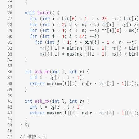
 24
}
 25
 26
void
build
()
{
 27
for
(
int
i
=
bin
[
0
]
=
1
;
i
<
20
;
++
i
)
bin
[
i
]
 28
for
(
int
i
=
2
;
i
<=
n
;
++
i
)
lg
[
i
]
=
lg
[
i
>>
 29
for
(
int
i
=
1
;
i
<=
n
;
++
i
)
mn
[
i
][
0
]
=
mx
[
i
 30
for
(
int
i
=
1
;
i
<
17
;
++
i
)
 31
for
(
int
j
=
1
;
j
+
bin
[
i
]
-
1
<=
n
;
++
j
)
 32
mn
[
j
][
i
]
=
min
(
mn
[
j
][
i
-
1
],
mn
[
j
+
bin
[
 33
mx
[
j
][
i
]
=
max
(
mx
[
j
][
i
-
1
],
mx
[
j
+
bin
[
 34
}
 35
 36
int
ask_mn
(
int
l
,
int
r
)
{
 37
int
t
=
lg
[
r
-
l
+
1
];
 38
return
min
(
mn
[
l
][
t
],
mn
[
r
-
bin
[
t
]
+
1
][
t
]);
 39
}
 40
 41
int
ask_mx
(
int
l
,
int
r
)
{
 42
int
t
=
lg
[
r
-
l
+
1
];
 43
return
max
(
mx
[
l
][
t
],
mx
[
r
-
bin
[
t
]
+
1
][
t
]);
 44
}
 45
}
D
;
 46
 47
// 维护 L_i