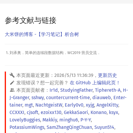
参考文献与链接
大米饼的博客 -【学习笔记】析合树
刘承奥．简单的连续段数据结构．WC2019 营员交流．
本页面最近更新：
2026/5/13 11:36:39
，
更新历史
发现错误？想一起完善？
在 GitHub 上编辑此页！
本页面贡献者：
Ir1d
,
StudyingFather
,
Tiphereth-A
,
H-
J-Granger
,
sshwy
,
countercurrent-time
,
diauweb
,
Enter-
tainer
,
mgt
,
NachtgeistW
,
Early0v0
,
xyjg
,
AngelKitty
,
CCXXXI
,
cjsoft
,
ezoixx130
,
GekkaSaori
,
Konano
,
ksyx
,
LovelyBuggies
,
Makkiy
,
minghu6
,
P-Y-Y
,
PotassiumWings
,
SamZhangQingChuan
,
Suyun514
,