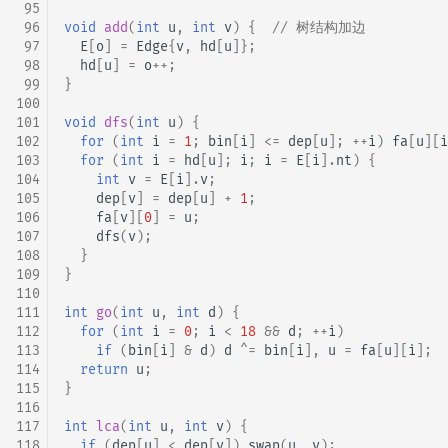
 95
 96
void
add
(
int
u
,
int
v
)
{
// 树结构加边
 97
E
[
o
]
=
Edge
{
v
,
hd
[
u
]};
 98
hd
[
u
]
=
o
++
;
 99
}
100
101
void
dfs
(
int
u
)
{
102
for
(
int
i
=
1
;
bin
[
i
]
<=
dep
[
u
];
++
i
)
fa
[
u
][
i
103
for
(
int
i
=
hd
[
u
];
i
;
i
=
E
[
i
].
nt
)
{
104
int
v
=
E
[
i
].
v
;
105
dep
[
v
]
=
dep
[
u
]
+
1
;
106
fa
[
v
][
0
]
=
u
;
107
dfs
(
v
);
108
}
109
}
110
111
int
go
(
int
u
,
int
d
)
{
112
for
(
int
i
=
0
;
i
<
18
&&
d
;
++
i
)
113
if
(
bin
[
i
]
&
d
)
d
^=
bin
[
i
],
u
=
fa
[
u
][
i
];
114
return
u
;
115
}
116
117
int
lca
(
int
u
,
int
v
)
{
118
if
(
dep
[
u
]
<
dep
[
v
])
swap
(
u
,
v
);